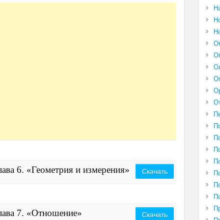
Н
Н
Н
О
О
О
О
О
О
П
П
П
П
П
ава 6. «Геометрия и измерения»
Скачать
П
П
П
П
лава 7. «Отношение»
Скачать