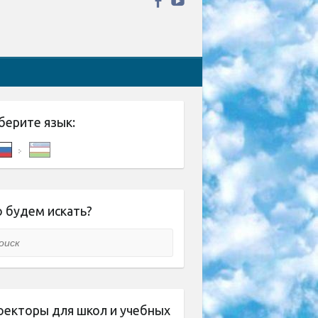
берите язык:
 будем искать?
ск
оекторы для школ и учебных