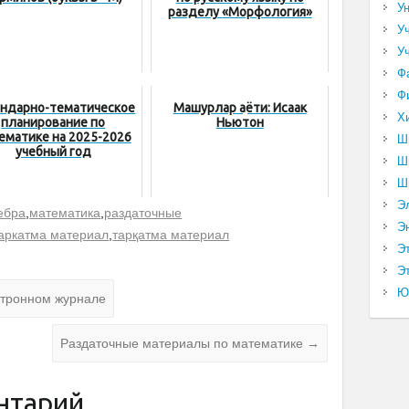
У
разделу «Морфология»
У
У
Ф
Ф
ндарно-тематическое
Машҳурлар ҳаёти: Исаак
Х
планирование по
Ньютон
ематике на 2025-2026
Ш
учебный год
Ш
Ш
Э
ебра
,
математика
,
раздаточные
Э
аркатма материал
,
тарқатма материал
Э
Эт
Ю
ктронном журнале
Раздаточные материалы по математике
→
нтарий