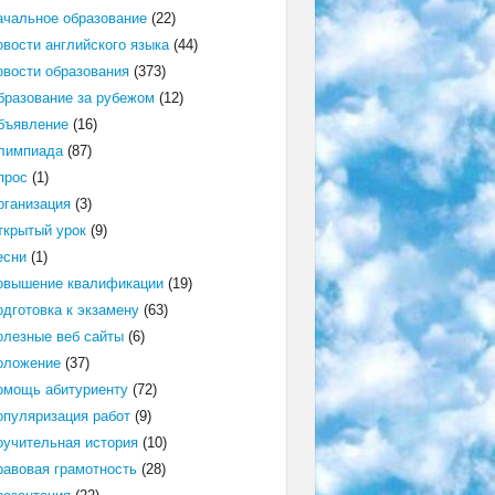
ачальное образование
(22)
овости английского языка
(44)
овости образования
(373)
бразование за рубежом
(12)
бъявление
(16)
лимпиада
(87)
прос
(1)
рганизация
(3)
ткрытый урок
(9)
есни
(1)
овышение квалификации
(19)
одготовка к экзамену
(63)
олезные веб сайты
(6)
оложение
(37)
омощь абитуриенту
(72)
опуляризация работ
(9)
оучительная история
(10)
равовая грамотность
(28)