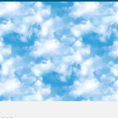
ка образовательный центр (Худайкулов Ш.) итоговый государственный аттестационный экзамен ориентирован на творческое и логическое мышление при подготовке базы материалов учитывать введение заданий. 5. Следует отметить, что: сертификат государственного образца о знании общеобразовательного предмета и как минимум национальный уровень B1 по предметам на иностранных языках, указанным в Приложении 2. или международно признанный сертификат эквивалентного уровня студенты, изучающие определенный предмет, освобождаются от экзамена; по соответствующим предметам запланирована итоговая государственная аттестация за день до дня, путем жеребьевки Рабочей группой (в письменной форме по предметам, проводимым в форме) из числа сформированных вариантов выбрано 2 варианта; 2 выбранных варианта экзамена анонсированы на официальном сайте министерства и все выпускники по всей стране на основе этих вариантов проводит итоговую государственную аттестацию. 6. Государственное образование учащихся средних общеобразовательных учреждений. знания в соответствии с квалификационными требованиями, которые необходимо приобрести на основании стандартов итоговый (выпускной) контроль для 9 и 11 классов в целях тестирования Экзамены (далее – экзамены) состоят из предметов, перечисленных в приложении 1. будет сделано. 7. Экзамены пройдут с 26 мая по 15 июня 2024 г. (кроме науки физического воспитания). 8. Физическая для учащихся 9 классов общесредних образовательных учреждений. Экзамены по предмету «Образование, квалификация медицина» 1-6 мая 2024 года. сотрудники перевести под присмотр (с отклонениями в физическом или умственном развитии) специализированная школа для детей, школы-интернаты и со сколиозом школы-интернаты санаторного типа для больных детей исключены). 9. Он был слепым, слабовидящим и имел нарушения опорно-двигательного аппарата. экзамены в специализированных школах и интернатах для детей должны проводиться исходя из требований, предъявляемых к общеобразовательным учреждениям (физкультура кроме науки). 10. Специализированная школа для глухих и слабослышащих детей. и экзамены в интернатах и быть реализован в виде письменного теста по математике. 11. Специальность для умственно отсталых детей. Для 9 класса Родной язык и литературное письмо Государственный язык (язык обучения – узбекский). для неклассов) написано Математическое письмо Письменная/устная история Узбекистана Физическое воспитание практично Итоговый контроль Для 11 класса Написание родного языка и литературы (эссе) Математическое письмо Узбекский язык (обучение на узбекском языке) не посещающее общее среднее образование для учреждений)/Образовательное учреждение выбор письменный и устный Иностранный язык письменный/устный Письменная/устная история Узбекистана *По выбору студента:  Химия  Физика  Основы государственного права  География 10 бесплатных образовательных ресурсов - Мы составили подборку онлайн-проектов с интерактивными упражнениями, видеолекциями и статьями. Они помогут вам обрести новые и освежить старые знания бесплатно. 1. «ИНТУИТ» Старейшая образовательная площадка Рунета. Здесь вы найдёте сотни текстовых и видеокурсов на десятки различных тем — от программирования до психологии. Многие курсы подготовлены российскими университетами и крупными международными компаниями вроде Intel и Microsoft. Самостоятельное обучение бесплатное, но желающие могут оплатить услуги персональных наставников. 2. «Смартия» знакомит с актуальными профессиями и подсказывает, как им обучаться. Выбрав заинтересовавшую вас специальность — SMM-специалист, фотограф, веб-дизайнер или другую, — увидите список необходимых для неё умений. Чтобы вы могли освоить их самостоятельно, для каждого умения площадка отображает подборку ссылок на учебные материалы. Хотя «Смартия» ориентируется на русскоязычную аудиторию, часть контента всё же доступна только на английском. 3. «Лекторий Физтеха» Проект Московского физико-технического института (Физтеха). С его помощью вы можете смотреть онлайн серии лекций, записанные на видео в этом вузе. В числе доступных предметов — физика, биология, химия, информационные технологии и другие. К некоторым лекциям администрация ресурса прилагает готовые конспекты, которые можно скачивать в PDF-формате. 4. ITMOcourses Онлайн-площадка Санкт-Петербургского национального исследовательского университета информационных технологий, механики и оптики (ИТМО). Ресурс предоставляет свободный доступ к курсам, разработанным в этом вузе. Каталог материалов разбит на четыре категории: «Оптические системы и технологии», «Приборостроение и робототехника», «Информационные технологии» и «Биотехнологии». Курсы состоят из видеолекций, интерактивных демонстраций и заданий. 5. «КиберЛенинка» Электронная научная библиот