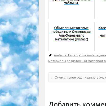
таблицы.
Объявлены итоговые
Кале
победители Олимпиады
Аль-Хорезми по
мат
математике (8 класс)
matematika
,
tarqatma material
,
алг
материалы
,
раздаточный материал
,
т
←
Суммативное оценивание в эле
Добавить комме