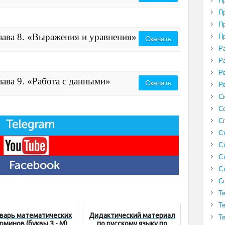
П
П
П
ава 8. «Выражения и уравнения»
П
Скачать
Р
Р
Р
ава 9. «Работа с данными»
Скачать
Р
С
С
С
С
С
С
С
С
Т
Т
варь математических
Дидактический материал
Т
рминов (буквы З - М)
по русскому языку по