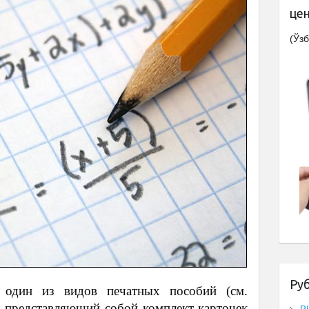
це
(Ўзб
Ру
один из видов печатных пособий (см.
, представляющий собой комплект карточек