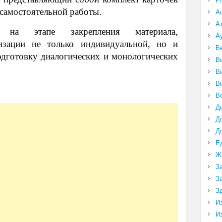
P
 самостоятельной работы.
А
А
на этапе закрепления материала,
А
изации не только индивидуальной, но и
Б
одготовку диалогических и монологических
В
В
В
В
Д
Д
Д
Е
Ж
З
З
З
И
И