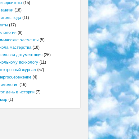
ниверситеты
(15)
чебники
(18)
читель года
(11)
акты
(17)
илология
(9)
имические элементы
(5)
кола мастерства
(18)
кольная документация
(26)
кольному психологу
(11)
лектронный журнал
(57)
нергосбережение
(4)
тимология
(16)
от день в истории
(7)
мор
(1)