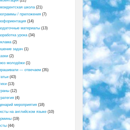
резентация
(22)
резидентская школа
(21)
рограммы / приложения
(7)
рофориентация
(14)
аздаточные материалы
(13)
азработка урока
(34)
еклама
(2)
ешение задач
(1)
казки
(2)
оюз молодёжи
(1)
прашивали — отвечаем
(35)
татьи
(43)
тихи
(13)
траны
(12)
тратегия
(4)
ценарий мероприятия
(18)
ексты на английском языке
(10)
ермины
(19)
есты
(44)