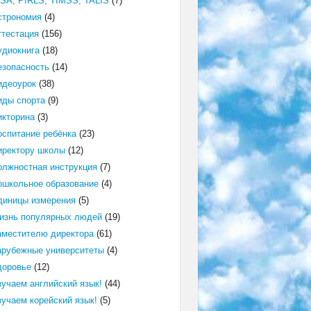
ISA, PIRLS, TIMSS, TALIS
(7)
строномия
(4)
ттестация
(156)
удиокнига
(18)
езопасность
(14)
идеоурок
(38)
иды спорта
(9)
икторина
(3)
оспитание ребёнка
(23)
иректору школы
(12)
олжностная инструкция
(7)
ошкольное образование
(4)
диницы измерения
(5)
изнь популярных людей
(19)
аместителю директора
(61)
арубежные университеты
(4)
доровье
(12)
зучаем английский язык!
(44)
зучаем корейский язык!
(5)