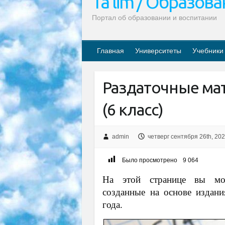
Ta’lim / Образов
Портал об образовании и воспитании
Главная
Университеты
Учебники
Раздаточные ма
(6 класс)
admin
четверг сентября 26th, 20
Было просмотрено
9 064
На этой странице вы мож
созданные на основе издани
года.