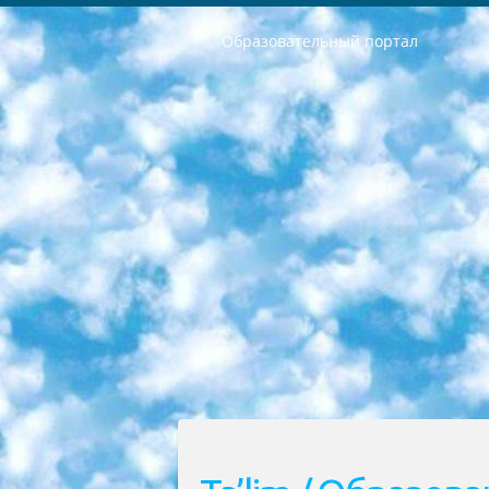
Образовательный портал
РЕСПУБЛИКА УЗБЕКИСТАН МИНИСТРЕРСТВО ДОШКОЛЬНОГО И ШКОЛЬНОГО ОБРАЗОВАНИЯ КОМАНДА в общеобразовательных учреждениях в 2023-2024 учебном году организация и проведение итоговой государственной аттестации обучающихся о Министра дошкольного и школьного образования Республики Узбекистан от 4 марта 2008 года (постановлением Минюста от 20 марта 2008 года № 1778 государственной регистрации) «Итоговое состояние учащихся общего среднего образования на основании положения об утверждении положения об аттестации общего среднего образования выпускной экзамен студентов в образовательных учреждениях в 2023-2024 учебном году В целях организации и прохождения аттестации приказываю: 1. Следующее: перечень предметов, по которым будет проводиться итоговая государственная аттестация и экзамен формы перевода согласно приложению 1; сертификаты международного образца, оценивающие уровень владения иностранными языками перечень согласно приложению 2; 2. Педагогический при специализированных образовательных учреждениях. научно-практический центр квалификации и международной оценки (Д.Давидова) 2024 г. До 25 марта: задания по предметам, по которым будет проводиться итоговая аттестация разработка и утверждение технических условий; итоговая аттестация на основании разработанного предметного задания разработка вопросов по предметам (устно и письменно), экзамен передача; общеобразовательные средние школы и специальные учебные заведения учащиеся выпускных классов школ и интернатов в агентской системе подготовка базы данных экзаменационных материалов и критериев оценки; перевод базы экзаменационных материалов на все языки обучения подать в Республиканский образовательный центр для изготовления; варианты экзаменов на основе разработанных контрольных материалов пусть будут поставлены задачи формирования. 3. Республиканский образовательный центр (Ш.Худайкулов) до 5 апреля 2024 года. до: база данных предоставленных экзаменационных материалов на все языки обучения перевод и экспертиза; для слепых, слабовидящих, глухих, слабослышащих и умственно отсталых детей учащиеся выпускных классов специализированных школ и школ-интернатов база данных экзаменационных материалов на всех преподаваемых языках подготовка критериев оценки; специализированные школы для умственно отсталых детей и технологии для учащихся выпускных классов школ-интернатов разработка соответствующих рекомендаций и критериев проведения ЕГЭ по естествознанию давать задания. 4. Педагогический при специализированных образовательных учреждениях. Научно-практический центр навыков и международной оценки (Д.Давидова), Республи