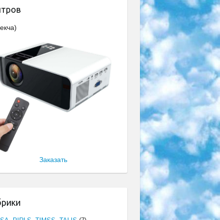
нтров
екча)
Заказать
брики