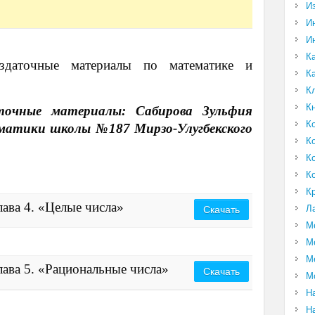
И
И
И
К
аздаточные материалы по математике и
К
К
К
точные материалы: Сабирова Зульфия
К
матики школы №187 Мирзо-Улугбекского
К
К
К
К
ава 4. «Целые числа»
Л
Скачать
М
М
М
ава 5. «Рациональные числа»
Скачать
М
Н
Н