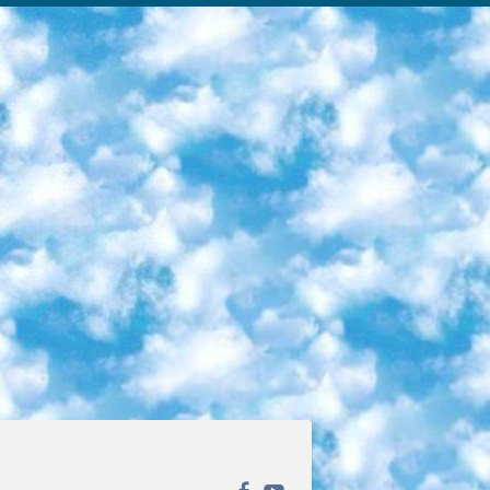
ека открытого доступа. Каталог площадки регулярно обрастает текстами статей из различных научных изданий. Сгруппированные по журналам и рубрикам публикации можно читать онлайн или скачивать целиком в PDF-формате. Проект нацелен на популяризацию науки за счёт открытого доступа к качественной информации. 6. «ПостНаука» На этом ресурсе публикуют подборки видеолекций, составленные экспертами из разных отраслей и объединённые общими темами. Среди них, к примеру, есть серии «Биоинформатика и геномика», «Культура средневековой Скандинавии» и Cinema Studies о теории кино. Каждая подборка лекций — логически связанная история, рассказанная экспертом от первого лица. Кроме того, на сайте появляются научно-образовательные статьи и тесты на разные темы. 7. «Newочём» Команда проекта «Newочём» отбирает самые интересные тексты из англоязычных СМИ и переводит те из них, за которые голосуют участники сообщества «ВКонтакте». По большей части это научно-популярные статьи. Редакторы придумывают лишь заголовки, в остальном содержание переводов соответствует оригиналам. Полные тексты можно читать прямо в социальной сети. 8. InternetUrok Онлайн-база материалов по основным дисциплинам школьной программы. Информация на сайте структурирована по классам, предметам и темам (урокам). Каждый урок состоит из видеолекций и конспектов. Есть также интерактивные тренажёры и тесты для закрепления пройденного материала. Даже если вы давно окончили школу, возможность повторить программу старших классов всегда может пригодиться. 9. Edutainme Ещё один ресурс об образовании. В отличие от Newtonew, как мне кажется, Edutainme больше ориентируется на представителей индустрии: педагогов, предпринимателей, разработчиков образовательных проектов. Но и любой, кто просто стремится к саморазвитию, найдёт на сайте много полезного и интересного для себя. Например, информацию о новых курсах и образовательных сервисах. 10. Newtonew Онлайн-медиа об образовании и обучении в широком смысле. Авторы Newtonew пишут об инструментах, заведениях, тактиках и стратегиях, которые помогают учить других и получать новые знания самостоятельно. На этой площадке вы найдёте новости, обзоры, аналитические мат