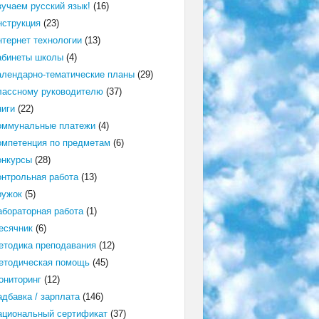
зучаем русский язык!
(16)
нструкция
(23)
нтернет технологии
(13)
абинеты школы
(4)
алендарно-тематические планы
(29)
лассному руководителю
(37)
ниги
(22)
оммунальные платежи
(4)
омпетенция по предметам
(6)
онкурсы
(28)
онтрольная работа
(13)
ружок
(5)
абораторная работа
(1)
есячник
(6)
етодика преподавания
(12)
етодическая помощь
(45)
ониторинг
(12)
адбавка / зарплата
(146)
ациональный сертификат
(37)