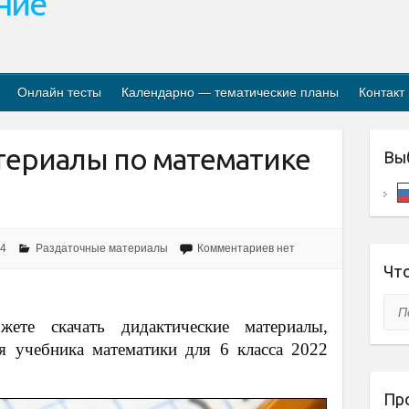
ание
Онлайн тесты
Календарно — тематические планы
Контакт
териалы по математике
Вы
24
Раздаточные материалы
Комментариев нет
Что
Пои
ете скачать дидактические материалы,
я учебника математики для 6 класса 2022
Пр