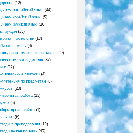
доровье
(12)
зучаем английский язык!
(44)
зучаем корейский язык!
(5)
зучаем русский язык!
(16)
нструкция
(23)
нтернет технологии
(13)
абинеты школы
(4)
алендарно-тематические планы
(29)
лассному руководителю
(37)
ниги
(22)
оммунальные платежи
(4)
омпетенция по предметам
(6)
онкурсы
(28)
онтрольная работа
(13)
ружок
(5)
абораторная работа
(1)
есячник
(6)
етодика преподавания
(12)
етодическая помощь
(45)