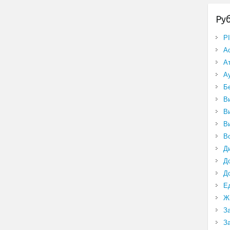
Ру
P
А
А
А
Б
В
В
В
В
Д
Д
Д
Е
Ж
З
З