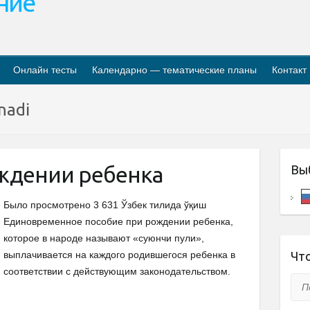
ание
Онлайн тесты
Календарно — тематические планы
Контакт
nadi
ждении ребенка
Вы
Было просмотрено 3 631 Ўзбек тилида ўқиш
Единовременное пособие при рождении ребенка,
которое в народе называют «суюнчи пули»,
выплачивается на каждого родившегося ребенка в
Что
соответствии с действующим законодательством.
Пои