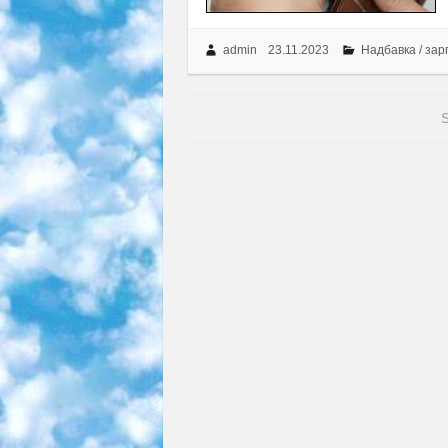
admin
23.11.2023
Надбавка / зар
S