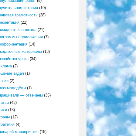
опуляризация работ
(9)
оучительная история
(10)
равовая грамотность
(28)
резентация
(22)
резидентская школа
(21)
рограммы / приложения
(7)
рофориентация
(14)
аздаточные материалы
(13)
азработка урока
(34)
еклама
(2)
ешение задач
(1)
казки
(2)
оюз молодёжи
(1)
прашивали — отвечаем
(35)
татьи
(43)
тихи
(13)
траны
(12)
тратегия
(4)
ценарий мероприятия
(18)