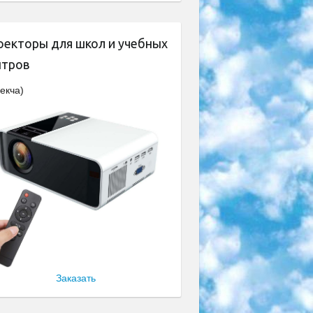
оекторы для школ и учебных
нтров
екча)
Заказать