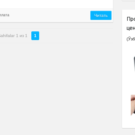
плата
Читать
Пр
це
ahifalar 1 из 1
1
(Ўзб