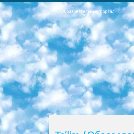
Образовательный портал
РЕСПУБЛИКА УЗБЕКИСТАН МИНИСТРЕРСТВО ДОШКОЛЬНОГО И ШКОЛЬНОГО ОБРАЗОВАНИЯ КОМАНДА в общеобразовательных учреждениях в 2023-2024 учебном году организация и проведение итоговой государственной аттестации обучающихся о Министра дошкольного и школьного образования Республики Узбекистан от 4 марта 2008 года (постановлением Минюста от 20 марта 2008 года № 1778 государственной регистрации) «Итоговое состояние учащихся общего среднего образования на основании положения об утверждении положения об аттестации общего среднего образования выпускной экзамен студентов в образовательных учреждениях в 2023-2024 учебном году В целях организации и прохождения аттестации приказываю: 1. Следующее: перечень предметов, по которым будет проводиться итоговая государственная аттестация и экзамен формы перевода согласно приложению 1; сертификаты международного образца, оценивающие уровень владения иностранными языками перечень согласно приложению 2; 2. Педагогический при специализированных образовательных учреждениях. научно-практический центр квалификации и международной оценки (Д.Давидова) 2024 г. До 25 марта: задания по предметам, по которым будет проводиться итоговая аттестация разработка и утверждение технических условий; итоговая аттестация на основании разработанного предметного задания разработка вопросов по предметам (устно и письменно), экзамен передача; общеобразовательные средние школы и специальные учебные заведения учащиеся выпускных классов школ и интернатов в агентской системе подготовка базы данных экзаменационных материалов и критериев оценки; перевод базы экзаменационных материалов на все языки обучения подать в Республиканский образовательный центр для изготовления; варианты экзаменов на основе разработанных контрольных материалов пусть будут поставлены задачи формирования. 3. Республиканский образовательный центр (Ш.Худайкулов) до 5 апреля 2024 года. до: база данных предоставленных экзаменационных материалов на все языки обучения перевод и экспертиза; для слепых, слабовидящих, глухих, слабослышащих и умственно отсталых детей учащиеся выпускных классов специализированных школ и школ-интернатов база данных экзаменационных материалов на всех преподаваемых языках подготовка критериев оценки; специализированные школы для умственно отсталых детей и технологии для учащихся выпускных классов школ-интернатов разработка соответствующих рекомендаций и критериев проведения ЕГЭ по естествознанию давать задания. 4. Педагогический при специализированных образовательных учреждениях. Научно-практический центр навыков и международной оценки (Д.Давидова), Республи