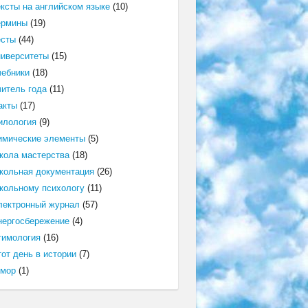
ексты на английском языке
(10)
ермины
(19)
есты
(44)
ниверситеты
(15)
чебники
(18)
читель года
(11)
акты
(17)
илология
(9)
имические элементы
(5)
кола мастерства
(18)
кольная документация
(26)
кольному психологу
(11)
лектронный журнал
(57)
нергосбережение
(4)
тимология
(16)
от день в истории
(7)
мор
(1)