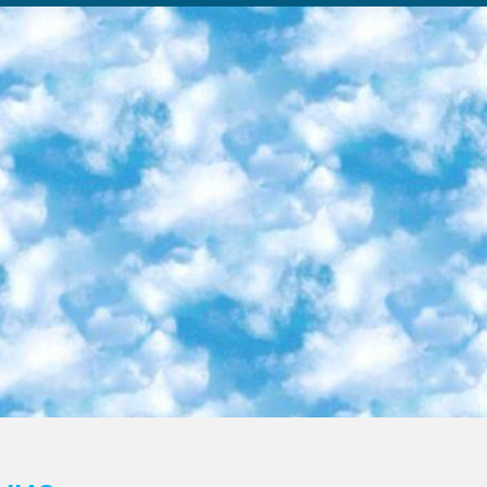
ка образовательный центр (Худайкулов Ш.) итоговый государственный аттестационный экзамен ориентирован на творческое и логическое мышление при подготовке базы материалов учитывать введение заданий. 5. Следует отметить, что: сертификат государственного образца о знании общеобразовательного предмета и как минимум национальный уровень B1 по предметам на иностранных языках, указанным в Приложении 2. или международно признанный сертификат эквивалентного уровня студенты, изучающие определенный предмет, освобождаются от экзамена; по соответствующим предметам запланирована итоговая государственная аттестация за день до дня, путем жеребьевки Рабочей группой (в письменной форме по предметам, проводимым в форме) из числа сформированных вариантов выбрано 2 варианта; 2 выбранных варианта экзамена анонсированы на официальном сайте министерства и все выпускники по всей стране на основе этих вариантов проводит итоговую государственную аттестацию. 6. Государственное образование учащихся средних общеобразовательных учреждений. знания в соответствии с квалификационными требованиями, которые необходимо приобрести на основании стандартов итоговый (выпускной) контроль для 9 и 11 классов в целях тестирования Экзамены (далее – экзамены) состоят из предметов, перечисленных в приложении 1. будет сделано. 7. Экзамены пройдут с 26 мая по 15 июня 2024 г. (кроме науки физического воспитания). 8. Физическая для учащихся 9 классов общесредних образовательных учреждений. Экзамены по предмету «Образование, квалификация медицина» 1-6 мая 2024 года. сотрудники перевести под присмотр (с отклонениями в физическом или умственном развитии) специализированная школа для детей, школы-интернаты и со сколиозом школы-интернаты санаторного типа для больных детей исключены). 9. Он был слепым, слабовидящим и имел нарушения опорно-двигательного аппарата. экзамены в специализированных школах и интернатах для детей должны проводиться исходя из требований, предъявляемых к общеобразовательным учреждениям (физкультура кроме науки). 10. Специализированная школа для глухих и слабослышащих детей. и экзамены в интернатах и быть реализован в виде письменного теста по математике. 11. Специальность для умственно отсталых детей. Для 9 класса Родной язык и литературное письмо Государственный язык (язык обучения – узбекский). для неклассов) написано Математическое письмо Письменная/устная история Узбекистана Физическое воспитание практично Итоговый контроль Для 11 класса Написание родного языка и литературы (эссе) Математическое письмо Узбекский язык (обучение на узбекском языке) не посещающее общее среднее образование для учреждений)/Образовательное учреждение выбор письменный и устный Иностранный язык письменный/устный Письменная/устная история Узбекистана *По выбору студента:  Химия  Физика  Основы государственного права  География 10 бесплатных образовательных ресурсов - Мы составили подборку онлайн-проектов с интерактивными упражнениями, видеолекциями и статьями. Они помогут вам обрести новые и освежить старые знания бесплатно. 1. «ИНТУИТ» Старейшая образовательная площадка Рунета. Здесь вы найдёте сотни текстовых и видеокурсов на десятки различных тем — от программирования до психологии. Многие курсы подготовлены российскими университетами и крупными международными компаниями вроде Intel и Microsoft. Самостоятельное обучение бесплатное, но желающие могут оплатить услуги персональных наставников. 2. «Смартия» знакомит с актуальными профессиями и подсказывает, как им обучаться. Выбрав заинтересовавшую вас специальность — SMM-специалист, фотограф, веб-дизайнер или другую, — увидите список необходимых для неё умений. Чтобы вы могли освоить их самостоятельно, для каждого умения площадка отображает подборку ссылок на учебные материалы. Хотя «Смартия» ориентируется на русскоязычную аудиторию, часть контента всё же доступна только на английском. 3. «Лекторий Физтеха» Проект Московского физико-технического института (Физтеха). С его помощью вы можете смотреть онлайн серии лекций, записанные на видео в этом вузе. В числе доступных предметов — физика, биология, химия, информационные технологии и другие. К некоторым лекциям администрация ресурса прилагает готовые конспекты, которые можно скачивать в PDF-формате. 4. ITMOcourses Онлайн-площадка Санкт-Петербургского национального исследовательского университета информационных технологий, механики и оптики (ИТМО). Ресурс предоставляет свободный доступ к курсам, разработанным в этом вузе. Каталог материалов разбит на четыре категории: «Оптические системы и технологии», «Приборостроение и робототехника», «Информационные технологии» и «Биотехнологии». Курсы состоят из видеолекций, интерактивных демонстраций и заданий. 5. «КиберЛенинка» Электронная научная библиот