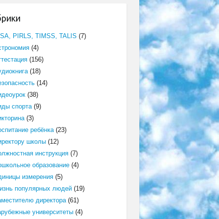
брики
ISA, PIRLS, TIMSS, TALIS
(7)
строномия
(4)
ттестация
(156)
удиокнига
(18)
езопасность
(14)
идеоурок
(38)
иды спорта
(9)
икторина
(3)
оспитание ребёнка
(23)
иректору школы
(12)
олжностная инструкция
(7)
ошкольное образование
(4)
диницы измерения
(5)
изнь популярных людей
(19)
аместителю директора
(61)
арубежные университеты
(4)