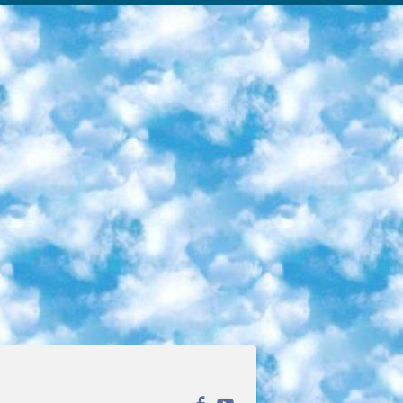
ека открытого доступа. Каталог площадки регулярно обрастает текстами статей из различных научных изданий. Сгруппированные по журналам и рубрикам публикации можно читать онлайн или скачивать целиком в PDF-формате. Проект нацелен на популяризацию науки за счёт открытого доступа к качественной информации. 6. «ПостНаука» На этом ресурсе публикуют подборки видеолекций, составленные экспертами из разных отраслей и объединённые общими темами. Среди них, к примеру, есть серии «Биоинформатика и геномика», «Культура средневековой Скандинавии» и Cinema Studies о теории кино. Каждая подборка лекций — логически связанная история, рассказанная экспертом от первого лица. Кроме того, на сайте появляются научно-образовательные статьи и тесты на разные темы. 7. «Newочём» Команда проекта «Newочём» отбирает самые интересные тексты из англоязычных СМИ и переводит те из них, за которые голосуют участники сообщества «ВКонтакте». По большей части это научно-популярные статьи. Редакторы придумывают лишь заголовки, в остальном содержание переводов соответствует оригиналам. Полные тексты можно читать прямо в социальной сети. 8. InternetUrok Онлайн-база материалов по основным дисциплинам школьной программы. Информация на сайте структурирована по классам, предметам и темам (урокам). Каждый урок состоит из видеолекций и конспектов. Есть также интерактивные тренажёры и тесты для закрепления пройденного материала. Даже если вы давно окончили школу, возможность повторить программу старших классов всегда может пригодиться. 9. Edutainme Ещё один ресурс об образовании. В отличие от Newtonew, как мне кажется, Edutainme больше ориентируется на представителей индустрии: педагогов, предпринимателей, разработчиков образовательных проектов. Но и любой, кто просто стремится к саморазвитию, найдёт на сайте много полезного и интересного для себя. Например, информацию о новых курсах и образовательных сервисах. 10. Newtonew Онлайн-медиа об образовании и обучении в широком смысле. Авторы Newtonew пишут об инструментах, заведениях, тактиках и стратегиях, которые помогают учить других и получать новые знания самостоятельно. На этой площадке вы найдёте новости, обзоры, аналитические мат