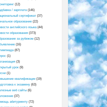
ониторинг
(12)
адбавка / зарплата
(146)
ациональный сертификат
(37)
ачальное образование
(22)
овости английского языка
(44)
овости образования
(373)
бразование за рубежом
(12)
бъявление
(16)
лимпиада
(87)
прос
(1)
рганизация
(3)
ткрытый урок
(9)
есни
(1)
овышение квалификации
(19)
одготовка к экзамену
(63)
олезные веб сайты
(6)
оложение
(37)
омощь абитуриенту
(72)