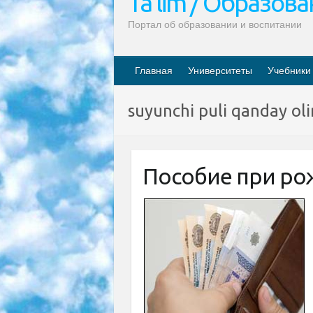
Ta’lim / Образов
Портал об образовании и воспитании
Главная
Университеты
Учебники
suyunchi puli qanday oli
Пособие при ро