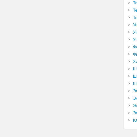
Т
Т
Т
У
У
У
Ф
Ф
Х
Ш
Ш
Ш
Э
Э
Э
Эт
Ю