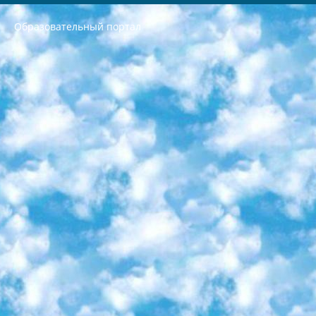
Образовательный портал
РЕСПУБЛИКА УЗБЕКИСТАН МИНИСТРЕРСТВО ДОШКОЛЬНОГО И ШКОЛЬНОГО ОБРАЗОВАНИЯ КОМАНДА в общеобразовательных учреждениях в 2023-2024 учебном году организация и проведение итоговой государственной аттестации обучающихся о Министра дошкольного и школьного образования Республики Узбекистан от 4 марта 2008 года (постановлением Минюста от 20 марта 2008 года № 1778 государственной регистрации) «Итоговое состояние учащихся общего среднего образования на основании положения об утверждении положения об аттестации общего среднего образования выпускной экзамен студентов в образовательных учреждениях в 2023-2024 учебном году В целях организации и прохождения аттестации приказываю: 1. Следующее: перечень предметов, по которым будет проводиться итоговая государственная аттестация и экзамен формы перевода согласно приложению 1; сертификаты международного образца, оценивающие уровень владения иностранными языками перечень согласно приложению 2; 2. Педагогический при специализированных образовательных учреждениях. научно-практический центр квалификации и международной оценки (Д.Давидова) 2024 г. До 25 марта: задания по предметам, по которым будет проводиться итоговая аттестация разработка и утверждение технических условий; итоговая аттестация на основании разработанного предметного задания разработка вопросов по предметам (устно и письменно), экзамен передача; общеобразовательные средние школы и специальные учебные заведения учащиеся выпускных классов школ и интернатов в агентской системе подготовка базы данных экзаменационных материалов и критериев оценки; перевод базы экзаменационных материалов на все языки обучения подать в Республиканский образовательный центр для изготовления; варианты экзаменов на основе разработанных контрольных материалов пусть будут поставлены задачи формирования. 3. Республиканский образовательный центр (Ш.Худайкулов) до 5 апреля 2024 года. до: база данных предоставленных экзаменационных материалов на все языки обучения перевод и экспертиза; для слепых, слабовидящих, глухих, слабослышащих и умственно отсталых детей учащиеся выпускных классов специализированных школ и школ-интернатов база данных экзаменационных материалов на всех преподаваемых языках подготовка критериев оценки; специализированные школы для умственно отсталых детей и технологии для учащихся выпускных классов школ-интернатов разработка соответствующих рекомендаций и критериев проведения ЕГЭ по естествознанию давать задания. 4. Педагогический при специализированных образовательных учреждениях. Научно-практический центр навыков и международной оценки (Д.Давидова), Республика образовательный центр (Худайкулов Ш.) итоговый государственный аттестационный экзамен ориентирован на творческое и логическое мышление при подготовке базы материалов учитывать введение заданий. 5. Следует отметить, что: сертификат государственного образца о знании общеобразовательного предмета и как минимум национальный уровень B1 по предметам на иностранных языках, указанным в Приложении 2. или международно признанный сертификат эквивалентного уровня студенты, изучающие определенный предмет, освобождаются от экзамена; по соответствующим предметам запланирована итоговая государственная аттестация за день до дня, путем жеребьевки Рабочей группой (в письменной форме по предметам, проводимым в форме) из числа сформированных вариантов выбрано 2 варианта; 2 выбранных варианта экзамена анонсированы на официальном сайте министерства и все выпускники по всей стране на основе этих вариантов проводит итоговую государственную аттестацию. 6. Государственное образование учащихся средних общеобразовательных учреждений. знания в соответствии с квалификационными требованиями, которые необходимо приобрести на основании стандартов итоговый (выпускной) контроль для 9 и 11 классов в целях тестирования Экзамены (далее – экзамены) состоят из предметов, перечисленных в приложении 1. будет сделано. 7. Экзамены пройдут с 26 мая по 15 июня 2024 г. (кроме науки физического воспитания). 8. Физическая для учащихся 9 классов общесредних образовательных учреждений. Экзамены по предмету «Образование, квалификация медицина» 1-6 мая 2024 года. сотрудники перевести под присмотр (с отклонениями в физическом или умственном развитии) специализированная школа для детей, школы-интернаты и со сколиозом школы-интернаты санаторного типа для больных детей исключены). 9. Он был слепым, слабовидящим и имел нарушения опорно-двигательного аппарата. экзамены в специализированных школах и интернатах для детей должны проводиться исходя из требований, предъявляемых к общеобразовательным учреждениям (физкультура кроме науки). 10. Специализированная школа для глухих и слабослышащих детей. и экзамены в интернатах и быть реализован в виде письменного теста по математике. 11. Специальность для умственно отсталых детей. Для 9 класса Родной язык и литературное письмо Государственный язык (язык обучения – узбекский). для неклассов) написано Математическое письмо Письменная/устная история Узбекистана Физическое воспитание практично Итоговый контроль Для 11 класса Написание родного языка и литературы (эссе) Математическое письмо Узбекский язык (обучение на узбекском языке) не посещающее общее среднее образование для учреждений)/Образовательное учреждение выбор письменный и устный Иностранный язык письменный/устный Письменная/устная история Узбекистана *По выбору студента:  Химия  Физика  Основы государственного права  География 10 бесплатных образовательных ресурсов - Мы составили подборку онлайн-проектов с интерактивными упражнениями, видеолекциями и статьями. Они помогут вам обрести новые и освежить старые знания бесплатно. 1. «ИНТУИТ» Старейшая образовательная площадка Рунета. Здесь вы найдёте сотни текстовых и видеокурсов на десятки различных тем — от программирования до психологии. Многие курсы подготовлены российскими университетами и крупными международными компаниями вроде Intel и Microsoft. Самостоятельное обучение бесплатное, но желающие могут оплатить услуги персональных наставников. 2. «Смартия» знакомит с актуальными профессиями и подсказывает, как им обучаться. Выбрав заинтересовавшую вас специальность — SMM-специалист, фотограф, веб-дизайнер или другую, — увидите список необходимых для неё умений. Чтобы вы могли освоить их самостоятельно, для каждого умения площадка отображает подборку ссылок на учебные материалы. Хотя «Смартия» ориентируется на русскоязычную аудиторию, часть контента всё же доступна только на английском. 3. «Лекторий Физтеха» Проект Московского физико-технического института (Физтеха). С его помощью вы можете смотреть онлайн серии лекций, записанные на видео в этом вузе. В числе доступных предметов — физика, биология, химия, информационные технологии и другие. К некоторым лекциям администрация ресурса прилагает готовые конспекты, которые можно скачивать в PDF-формате. 4. ITMOcourses Онлайн-площадка Санкт-Петербургского национального исследовательского университета информационных технологий, механики и оптики (ИТМО). Ресурс предоставляет свободный доступ к курсам, разработанным в этом вузе. Каталог материалов разбит на четыре категории: «Оптические системы и технологии», «Приборостроение и робототехника», «Информационные технологии» и «Биотехнологии». Курсы состоят из видеолекций, интерактивных демонстраций и заданий. 5. «КиберЛенинка» Электронная научная библиотека открытого доступа. Каталог площадки регулярно обрастает текстами статей из различных научных изданий. Сгруппированные по журналам и рубрикам публикации можно читать онлайн или скачивать целиком в PDF-формате. Проект нацелен на популяризацию науки за счёт открытого доступа к качественной информации. 6. «ПостНаука» На этом ресурсе публикуют подборки видеолекций, составленные экспертами из разных отраслей и объединённые общими темами. Среди них, к примеру, есть серии «Биоинформатика и геномика», «Культура средневековой Скандинавии» и Cinema Studies о теории кино. Каждая подборка лекций — логически связанная история, рассказанная экспертом от первого лица. Кроме того, на сайте появляются научно-образовательные статьи и тесты на разные темы. 7. «Newочём» Команда проекта «Newочём» отбирает самые интересные тексты из англоязычных СМИ и переводит те из них, за которые голосуют участники сообщества «ВКонтакте». По большей части это научно-популярные статьи. Редакторы придумывают лишь заголовки, в остальном содержание переводов соответствует оригиналам. Полные тексты можно читать прямо в социальной сети. 8. InternetUrok Онлайн-база материалов по основным дисциплинам школьной программы. Информация на сайте структурирована по классам, предметам и темам (урокам). Каждый урок состоит из видеолекций и конспектов. Есть также интерактивные тренажёры и тесты для закрепления пройденного материала. Даже если вы давно окончили школу, возможность повторить программу старших классов всегда может пригодиться. 9. Edutainme Ещё один ресурс об образовании. В отличие от Newtonew, как мне кажется, Edutainme больше ориентируется на представителей индустрии: педагогов, предпринимателей, разработчиков образовательных проектов. Но и любой, кто просто стремится к саморазвитию, найдёт на сайте много полезного и интересного для себя. Например, информацию о новых курсах и образовательных сервисах. 10. Newtonew Онлайн-медиа об образовании и обучении в широком смысле. Авторы Newtonew пишут об инструментах, заведениях, тактиках и стратегиях, которые помогают учить других и получать новые знания самостоятельно. На этой площадке вы найдёте новости, обзоры, аналитические мат