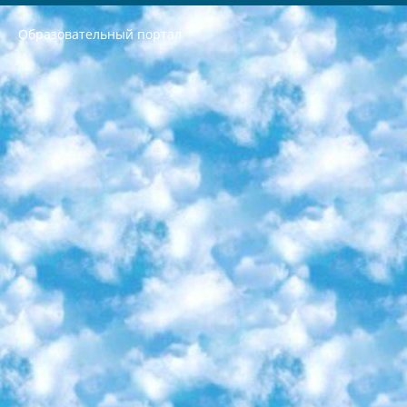
Образовательный портал
РЕСПУБЛИКА УЗБЕКИСТАН МИНИСТРЕРСТВО ДОШКОЛЬНОГО И ШКОЛЬНОГО ОБРАЗОВАНИЯ КОМАНДА в общеобразовательных учреждениях в 2023-2024 учебном году организация и проведение итоговой государственной аттестации обучающихся о Министра дошкольного и школьного образования Республики Узбекистан от 4 марта 2008 года (постановлением Минюста от 20 марта 2008 года № 1778 государственной регистрации) «Итоговое состояние учащихся общего среднего образования на основании положения об утверждении положения об аттестации общего среднего образования выпускной экзамен студентов в образовательных учреждениях в 2023-2024 учебном году В целях организации и прохождения аттестации приказываю: 1. Следующее: перечень предметов, по которым будет проводиться итоговая государственная аттестация и экзамен формы перевода согласно приложению 1; сертификаты международного образца, оценивающие уровень владения иностранными языками перечень согласно приложению 2; 2. Педагогический при специализированных образовательных учреждениях. научно-практический центр квалификации и международной оценки (Д.Давидова) 2024 г. До 25 марта: задания по предметам, по которым будет проводиться итоговая аттестация разработка и утверждение технических условий; итоговая аттестация на основании разработанного предметного задания разработка вопросов по предметам (устно и письменно), экзамен передача; общеобразовательные средние школы и специальные учебные заведения учащиеся выпускных классов школ и интернатов в агентской системе подготовка базы данных экзаменационных материалов и критериев оценки; перевод базы экзаменационных материалов на все языки обучения подать в Республиканский образовательный центр для изготовления; варианты экзаменов на основе разработанных контрольных материалов пусть будут поставлены задачи формирования. 3. Республиканский образовательный центр (Ш.Худайкулов) до 5 апреля 2024 года. до: база данных предоставленных экзаменационных материалов на все языки обучения перевод и экспертиза; для слепых, слабовидящих, глухих, слабослышащих и умственно отсталых детей учащиеся выпускных классов специализированных школ и школ-интернатов база данных экзаменационных материалов на всех преподаваемых языках подготовка критериев оценки; специализированные школы для умственно отсталых детей и технологии для учащихся выпускных классов школ-интернатов разработка соответствующих рекомендаций и критериев проведения ЕГЭ по естествознанию давать задания. 4. Педагогический при специализированных образовательных учреждениях. Научно-практический центр навыков и международной оценки (Д.Давидова), Республика образовательный центр (Худайкулов Ш.) итоговый государственный аттестационный экзамен ориентирован на творческое и логическое мышление при подготовке базы материалов учитывать введение заданий. 5. Следует отметить, что: сертификат государственного образца о знании общеобразовательного предмета и как минимум национальный уровень B1 по предметам на иностранных языках, указанным в Приложении 2. или международно признанный сертификат эквивалентного уровня студенты, изучающие определенный предмет, освобождаются от экзамена; по соответствующим предметам запланирована итоговая государственная аттестация за день до дня, путем жеребьевки Рабочей группой (в письменной форме по предметам, проводимым в форме) из числа сформированных вариантов выбрано 2 варианта; 2 выбранных варианта экзамена анонсированы на официальном сайте министерства и все выпускники по всей стране на основе этих вариантов проводит итоговую государственную аттестацию. 6. Государственное образование учащихся средних общеобразовательных учреждений. знания в соответствии с квалификационными требованиями, которые необходимо приобрести на основании стандартов итоговый (выпускной) контроль для 9 и 11 классов в целях тестирования Экзамены (далее – экзамены) состоят из предметов, перечисленных в приложении 1. будет сделано. 7. Экзамены пройдут с 26 мая по 15 июня 2024 г. (кроме науки физического воспитания). 8. Физическая для учащихся 9 классов общесредних образовательных учреждений. Экзамены по предмету «Образование, квалификация медицина» 1-6 мая 2024 года. сотрудники перевести под присмотр (с отклонениями в физическом или умственном развитии) специализированная школа для детей, школы-интернаты и со сколиозом школы-интернаты санаторного типа для больных детей исключены). 9. Он был слепым, слабовидящим и имел нарушения опорно-двигательного аппарата. экзамены в специализированных школах и интернатах для детей должны проводиться исходя из требований, предъявляемых к общеобразовательным учреждениям (физкультура кроме науки). 10. Специализированная школа для глухих и слабослышащих детей. и экзамены в интернатах и быть реализован в виде письменного теста по математике. 11. Специальность для умственно отсталых детей. Для 9 класса Родной язык и литературное письмо Государственный язык (язык обучения – узбекский). для неклассов) написано Математическое письмо Письменная/устная история Узбекистана Физическое воспитание практично Итоговый контроль Для 11 класса Написание родного языка и литературы (эссе) Математическое письмо Узбекский язык (обучение на узбекском языке) не посещающее общее среднее образование для учреждений)/Образовательное учреждение выбор письменный и устный Иностранный язык письменный/устный Письменная/устная история Узбекистана *По выбору студента:  Химия  Физика  Основы государственного права  География 10 бесплатных образовательных ресурсов - Мы составили подборку онлайн-проектов с интерактивными упражнениями, видеолекциями и статьями. Они помогут вам обрести новые и освежить старые знания бесплатно. 1. «ИНТУИТ» Старейшая образовательная площадка Рунета. Здесь вы найдёте сотни текстовых и видеокурсов на десятки различных тем — от программирования до психологии. Многие курсы подготовлены российскими университетами и крупными международными компаниями вроде Intel и Microsoft. Самостоятельное обучение бесплатное, но желающие могут оплатить услуги персональных наставников. 2. «Смартия» знакомит с актуальными профессиями и подсказывает, как им обучаться. Выбрав заинтересовавшую вас специальность — SMM-специалист, фотограф, веб-дизайнер или другую, — увидите список необходимых для неё умений. Чтобы вы могли освоить их самостоятельно, для каждого умения площадка отображает подборку ссылок на учебные материалы. Хотя «Смартия» ориентируется на русскоязычную аудиторию, часть контента всё же доступна только на английском. 3. «Лекторий Физтеха» Проект Московского физико-технического института (Физтеха). С его помощью вы можете смотреть онлайн серии лекций, записанные на видео в этом вузе. В числе доступных предметов — физика, биология, химия, информационные технологии и другие. К некоторым лекциям администрация ресурса прилагает готовые конспекты, которые можно скачивать в PDF-формате. 4. ITMOcourses Онлайн-площадка Санкт-Петербургского национального исследовательского университета информационных технологий, механики и оптики (ИТМО). Ресурс предоставляет свободный доступ к курсам, разработанным в этом вузе. Каталог материалов разбит на четыре категории: «Оптические системы и технологии», «Приборостроение и робототехника», «Информационные технологии» и «Биотехнологии». Курсы состоят из видеолекций, интерактивных демонстраций и заданий. 5. «КиберЛенинка» Электронная научная библиотека открытого доступа. Каталог площадки регулярно обрастает текстами статей из различных научных изданий. Сгруппированные по журналам и рубрикам публикации можно читать онлайн или скачивать целиком в PDF-формате. Проект нацелен на популяризацию науки за счёт открытого доступа к качественной информации. 6. «ПостНаука» На этом ресурсе публикуют подборки видеолекций, составленные экспертами из разных отраслей и объединённые общими темами. Среди них, к примеру, есть серии «Биоинформатика и геномика», «Культура средневековой Скандинавии» и Cinema Studies о теории кино. Каждая подборка лекций — логически связанная история, рассказанная экспертом от первого лица. Кроме того, на сайте появляются научно-образовательные статьи и тесты на разные темы. 7. «Newочём» Команда проекта «Newочём» отбирает самые интересные тексты из англоязычных СМИ и переводит те из них, за которые голосуют участники сообщества «ВКонтакте». По большей части это научно-популярные статьи. Редакторы придумывают лишь заголовки, в остальном содержание переводов соответствует оригиналам. Полные тексты можно читать прямо в социальной сети. 8. InternetUrok Онлайн-база материалов по основным дисциплинам школьной программы. Информация на сайте структурирована по классам, предметам и темам (урокам). Каждый урок состоит из видеолекций и конспектов. Есть также интерактивные тренажёры и тесты для закрепления пройденного материала. Даже если вы давно окончили школу, возможность повторить программу старших классов всегда может пригодиться. 9. Edutainme Ещё один ресурс об образовании. В отличие от Newtonew, как мне кажется, Edutainme больше ориентируется на представителей индустрии: педагогов, предпринимателей, разработчиков образовательных проектов. Но и любой, кто просто стремится к саморазвитию, найдёт на сайте много полезного и интересного для себя. Например, информацию о новых курсах и образовательных сервисах. 10. Newtonew Онлайн-медиа об образовании и обучении в широком смысле. Авторы Newtonew пишут об инструментах, заведениях, тактиках и стратегиях, которые помогают учить других и получать новые знания самостоятельно. На этой площадке вы найдёте новости, обзоры, аналитические мат