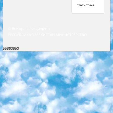
© Все права защищены
РЕСПУБЛИКА УЗБЕКИСТАН МИНИСТРЕРСТВО ДОШКОЛЬНОГО И ШКОЛЬНОГО ОБРАЗОВАНИЯ КОМАНДА в общеобразовательных учреждениях в 2023-2024 учебном году организация и проведение итоговой государственной аттестации обучающихся о Министра дошкольного и школьного образования Республики Узбекистан от 4 марта 2008 года (постановлением Минюста от 20 марта 2008 года № 1778 государственной регистрации) «Итоговое состояние учащихся общего среднего образования на основании положения об утверждении положения об аттестации общего среднего образования выпускной экзамен студентов в образовательных учреждениях в 2023-2024 учебном году В целях организации и прохождения аттестации приказываю: 1. Следующее: перечень предметов, по которым будет проводиться итоговая государственная аттестация и экзамен формы перевода согласно приложению 1; сертификаты международного образца, оценивающие уровень владения иностранными языками перечень согласно приложению 2; 2. Педагогический при специализированных образовательных учреждениях. научно-практический центр квалификации и международной оценки (Д.Давидова) 2024 г. До 25 марта: задания по предметам, по которым будет проводиться итоговая аттестация разработка и утверждение технических условий; итоговая аттестация на основании разработанного предметного задания разработка вопросов по предметам (устно и письменно), экзамен передача; общеобразовательные средние школы и специальные учебные заведения учащиеся выпускных классов школ и интернатов в агентской системе подготовка базы данных экзаменационных материалов и критериев оценки; перевод базы экзаменационных материалов на все языки обучения подать в Республиканский образовательный центр для изготовления; варианты экзаменов на основе разработанных контрольных материалов пусть будут поставлены задачи формирования. 3. Республиканский образовательный центр (Ш.Худайкулов) до 5 апреля 2024 года. до: база данных предоставленных экзаменационных материалов на все языки обучения перевод и экспертиза; для слепых, слабовидящих, глухих, слабослышащих и умственно отсталых детей учащиеся выпускных классов специализированных школ и школ-интернатов база данных экзаменационных материалов на всех преподаваемых языках подготовка критериев оценки; специализированные школы для умственно отсталых детей и технологии для учащихся выпускных классов школ-интернатов разработка соответствующих рекомендаций и критериев проведения ЕГЭ по естествознанию давать задания. 4. Педагогический при специализированных образовательных учреждениях. Научно-практический центр навыков и международной оценки (Д.Давидова), Республика образовательный центр (Худайкулов Ш.) итоговый государственный аттестационный экзамен ориентирован на творческое и логическое мышление при подготовке базы материалов учитывать введение заданий. 5. Следует отметить, что: сертификат государственного образца о знании общеобразовательного предмета и как минимум национальный уровень B1 по предметам на иностранных языках, указанным в Приложении 2. или международно признанный сертификат эквивалентного уровня студенты, изучающие определенный предмет, освобождаются от экзамена; по соответствующим предметам запланирована итоговая государственная аттестация за день до дня, путем жеребьевки Рабочей группой (в письменной форме по предметам, проводимым в форме) из числа сформированных вариантов выбрано 2 варианта; 2 выбранных варианта экзамена анонсированы на официальном сайте министерства и все выпускники по всей стране на основе этих вариантов проводит итоговую государственную аттестацию. 6. Государственное образование учащихся средних общеобразовательных учреждений. знания в соответствии с квалификационными требованиями, которые необходимо приобрести на основании стандартов итоговый (выпускной) контроль для 9 и 11 классов в целях тестирования Экзамены (далее – экзамены) состоят из предметов, перечисленных в приложении 1. будет сделано. 7. Экзамены пройдут с 26 мая по 15 июня 2024 г. (кроме науки физического воспитания). 8. Физическая для учащихся 9 классов общесредних образовательных учреждений. Экзамены по предмету «Образование, квалификация медицина» 1-6 мая 2024 года. сотрудники перевести под присмотр (с отклонениями в физическом или умственном развитии) специализированная школа для детей, школы-интернаты и со сколиозом школы-интернаты санаторного типа для больных детей исключены). 9. Он был слепым, слабовидящим и имел нарушения опорно-двигательного аппарата. экзамены в специализированных школах и интернатах для детей должны проводиться исходя из требований, предъявляемых к общеобразовательным учреждениям (физкультура кроме науки). 10. Специализированная школа для глухих и слабослышащих детей. и экзамены в интернатах и быть реализован в виде письменного теста по математике. 11. Специальность для умственно отсталых детей. Для 9 класса Родной язык и литературное письмо Государственный язык (язык обучения – узбекский). для неклассов) написано Математическое письмо Письменная/устная история Узбекистана Физическое воспитание практично Итоговый контроль Для 11 класса Написание родного языка и литературы (эссе) Математическое письмо Узбекский язык (обучение на узбекском языке) не посещающее общее среднее образование для учреждений)/Образовательное учреждение выбор письменный и устный Иностранный язык письменный/устный Письменная/устная история Узбекистана *По выбору студента:  Химия  Физика  Основы государственного права  География 10 бесплатных образовательных ресурсов - Мы составили подборку онлайн-проектов с интерактивными упражнениями, видеолекциями и статьями. Они помогут вам обрести новые и освежить старые знания бесплатно. 1. «ИНТУИТ» Старейшая образовательная площадка Рунета. Здесь вы найдёте сотни текстовых и видеокурсов на десятки различных тем — от программирования до психологии. Многие курсы подготовлены российскими университетами и крупными международными компаниями вроде Intel и Microsoft. Самостоятельное обучение бесплатное, но желающие могут оплатить услуги персональных наставников. 2. «Смартия» знакомит с актуальными профессиями и подсказывает, как им обучаться. Выбрав заинтересовавшую вас специальность — SMM-специалист, фотограф, веб-дизайнер или другую, — увидите список необходимых для неё умений. Чтобы вы могли освоить их самостоятельно, для каждого умения площадка отображает подборку ссылок на учебные материалы. Хотя «Смартия» ориентируется на русскоязычную аудиторию, часть контента всё же доступна только на английском. 3. «Лекторий Физтеха» Проект Московского физико-технического института (Физтеха). С его помощью вы можете смотреть онлайн серии лекций, записанные на видео в этом вузе. В числе доступных предметов — физика, биология, химия, информационные технологии и другие. К некоторым лекциям администрация ресурса прилагает готовые конспекты, которые можно скачивать в PDF-формате. 4. ITMOcourses Онлайн-площадка Санкт-Петербургского национального исследовательского университета информационных технологий, механики и оптики (ИТМО). Ресурс предоставляет свободный доступ к курсам, разработанным в этом вузе. Каталог материалов разбит на четыре категории: «Оптические системы и технологии», «Приборостроение и робототехника», «Информационные технологии» и «Биотехнологии». Курсы состоят из видеолекций, интерактивных демонстраций и заданий. 5. «КиберЛенинка» Электронная научная библиотека открытого доступа. Каталог площадки регулярно обрастает текстами статей из различных научных изданий. Сгруппированные по журналам и рубрикам публикации можно читать онлайн или скачивать целиком в PDF-формате. Проект нацелен на популяризацию науки за счёт открытого доступа к качественной информации. 6. «ПостНаука» На этом ресурсе публикуют подборки видеолекций, составленные экспертами из разных отраслей и объединённые общими темами. Среди них, к примеру, есть серии «Биоинформатика и геномика», «Культура средневековой Скандинавии» и Cinema Studies о теории кино. Каждая подборка лекций — логически связанная история, рассказанная экспертом от первого лица. Кроме того, на сайте появляются научно-образовательные статьи и тесты на разные темы. 7. «Newочём» Команда проекта «Newочём» отбирает самые интересные тексты из англоязычных СМИ и переводит те из них, за которые голосуют участники сообщества «ВКонтакте». По большей части это научно-популярные статьи. Редакторы придумывают лишь заголовки, в остальном содержание переводов соответствует оригиналам. Полные тексты можно читать прямо в социальной сети. 8. InternetUrok Онлайн-база материалов по основным дисциплинам школьной программы. Информация на сайте структурирована по классам, предметам и темам (урокам). Каждый урок состоит из видеолекций и конспектов. Есть также интерактивные тренажёры и тесты для закрепления пройденного материала. Даже если вы давно окончили школу, возможность повторить программу старших классов всегда может пригодиться. 9. Edutainme Ещё один ресурс об образовании. В отличие от Newtonew, как мне кажется, Edutainme больше ориентируется на представителей индустрии: педагогов, предпринимателей, разработчиков образовательных проектов. Но и любой, кто просто стремится к саморазвитию, найдёт на сайте много полезного и интересного для себя. Например, информацию о новых курсах и образовательных сервисах. 10. Newtonew Онлайн-медиа об образовании и обучении в широком смысле. Авторы Newtonew пишут об инструментах, заведениях, тактиках и стратегиях, которые помогают учить других и получать новые знания самостоятельно. На этой площадке вы найдёте новости, обзоры, аналитические мате
55863853