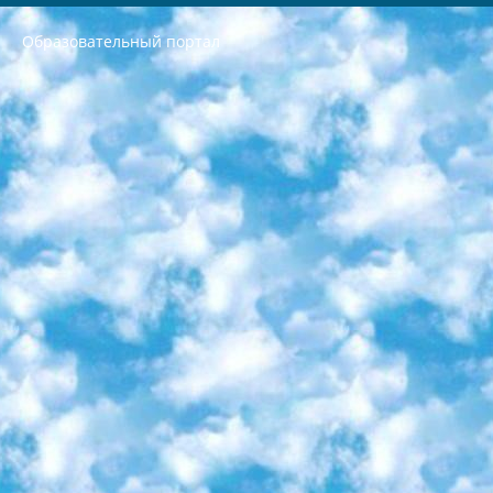
Образовательный портал
РЕСПУБЛИКА УЗБЕКИСТАН МИНИСТРЕРСТВО ДОШКОЛЬНОГО И ШКОЛЬНОГО ОБРАЗОВАНИЯ КОМАНДА в общеобразовательных учреждениях в 2023-2024 учебном году организация и проведение итоговой государственной аттестации обучающихся о Министра дошкольного и школьного образования Республики Узбекистан от 4 марта 2008 года (постановлением Минюста от 20 марта 2008 года № 1778 государственной регистрации) «Итоговое состояние учащихся общего среднего образования на основании положения об утверждении положения об аттестации общего среднего образования выпускной экзамен студентов в образовательных учреждениях в 2023-2024 учебном году В целях организации и прохождения аттестации приказываю: 1. Следующее: перечень предметов, по которым будет проводиться итоговая государственная аттестация и экзамен формы перевода согласно приложению 1; сертификаты международного образца, оценивающие уровень владения иностранными языками перечень согласно приложению 2; 2. Педагогический при специализированных образовательных учреждениях. научно-практический центр квалификации и международной оценки (Д.Давидова) 2024 г. До 25 марта: задания по предметам, по которым будет проводиться итоговая аттестация разработка и утверждение технических условий; итоговая аттестация на основании разработанного предметного задания разработка вопросов по предметам (устно и письменно), экзамен передача; общеобразовательные средние школы и специальные учебные заведения учащиеся выпускных классов школ и интернатов в агентской системе подготовка базы данных экзаменационных материалов и критериев оценки; перевод базы экзаменационных материалов на все языки обучения подать в Республиканский образовательный центр для изготовления; варианты экзаменов на основе разработанных контрольных материалов пусть будут поставлены задачи формирования. 3. Республиканский образовательный центр (Ш.Худайкулов) до 5 апреля 2024 года. до: база данных предоставленных экзаменационных материалов на все языки обучения перевод и экспертиза; для слепых, слабовидящих, глухих, слабослышащих и умственно отсталых детей учащиеся выпускных классов специализированных школ и школ-интернатов база данных экзаменационных материалов на всех преподаваемых языках подготовка критериев оценки; специализированные школы для умственно отсталых детей и технологии для учащихся выпускных классов школ-интернатов разработка соответствующих рекомендаций и критериев проведения ЕГЭ по естествознанию давать задания. 4. Педагогический при специализированных образовательных учреждениях. Научно-практический центр навыков и международной оценки (Д.Давидова), Республика образовательный центр (Худайкулов Ш.) итоговый государственный аттестационный экзамен ориентирован на творческое и логическое мышление при подготовке базы материалов учитывать введение заданий. 5. Следует отметить, что: сертификат государственного образца о знании общеобразовательного предмета и как минимум национальный уровень B1 по предметам на иностранных языках, указанным в Приложении 2. или международно признанный сертификат эквивалентного уровня студенты, изучающие определенный предмет, освобождаются от экзамена; по соответствующим предметам запланирована итоговая государственная аттестация за день до дня, путем жеребьевки Рабочей группой (в письменной форме по предметам, проводимым в форме) из числа сформированных вариантов выбрано 2 варианта; 2 выбранных варианта экзамена анонсированы на официальном сайте министерства и все выпускники по всей стране на основе этих вариантов проводит итоговую государственную аттестацию. 6. Государственное образование учащихся средних общеобразовательных учреждений. знания в соответствии с квалификационными требованиями, которые необходимо приобрести на основании стандартов итоговый (выпускной) контроль для 9 и 11 классов в целях тестирования Экзамены (далее – экзамены) состоят из предметов, перечисленных в приложении 1. будет сделано. 7. Экзамены пройдут с 26 мая по 15 июня 2024 г. (кроме науки физического воспитания). 8. Физическая для учащихся 9 классов общесредних образовательных учреждений. Экзамены по предмету «Образование, квалификация медицина» 1-6 мая 2024 года. сотрудники перевести под присмотр (с отклонениями в физическом или умственном развитии) специализированная школа для детей, школы-интернаты и со сколиозом школы-интернаты санаторного типа для больных детей исключены). 9. Он был слепым, слабовидящим и имел нарушения опорно-двигательного аппарата. экзамены в специализированных школах и интернатах для детей должны проводиться исходя из требований, предъявляемых к общеобразовательным учреждениям (физкультура кроме науки). 10. Специализированная школа для глухих и слабослышащих детей. и экзамены в интернатах и быть реализован в виде письменного теста по математике. 11. Специальность для умственно отсталых детей. Для 9 класса Родной язык и литературное письмо Государственный язык (язык обучения – узбекский). для неклассов) написано Математическое письмо Письменная/устная история Узбекистана Физическое воспитание практично Итоговый контроль Для 11 класса Написание родного языка и литературы (эссе) Математическое письмо Узбекский язык (обучение на узбекском языке) не посещающее общее среднее образование для учреждений)/Образовательное учреждение выбор письменный и устный Иностранный язык письменный/устный Письменная/устная история Узбекистана *По выбору студента:  Химия  Физика  Основы государственного права  География 10 бесплатных образовательных ресурсов - Мы составили подборку онлайн-проектов с интерактивными упражнениями, видеолекциями и статьями. Они помогут вам обрести новые и освежить старые знания бесплатно. 1. «ИНТУИТ» Старейшая образовательная площадка Рунета. Здесь вы найдёте сотни текстовых и видеокурсов на десятки различных тем — от программирования до психологии. Многие курсы подготовлены российскими университетами и крупными международными компаниями вроде Intel и Microsoft. Самостоятельное обучение бесплатное, но желающие могут оплатить услуги персональных наставников. 2. «Смартия» знакомит с актуальными профессиями и подсказывает, как им обучаться. Выбрав заинтересовавшую вас специальность — SMM-специалист, фотограф, веб-дизайнер или другую, — увидите список необходимых для неё умений. Чтобы вы могли освоить их самостоятельно, для каждого умения площадка отображает подборку ссылок на учебные материалы. Хотя «Смартия» ориентируется на русскоязычную аудиторию, часть контента всё же доступна только на английском. 3. «Лекторий Физтеха» Проект Московского физико-технического института (Физтеха). С его помощью вы можете смотреть онлайн серии лекций, записанные на видео в этом вузе. В числе доступных предметов — физика, биология, химия, информационные технологии и другие. К некоторым лекциям администрация ресурса прилагает готовые конспекты, которые можно скачивать в PDF-формате. 4. ITMOcourses Онлайн-площадка Санкт-Петербургского национального исследовательского университета информационных технологий, механики и оптики (ИТМО). Ресурс предоставляет свободный доступ к курсам, разработанным в этом вузе. Каталог материалов разбит на четыре категории: «Оптические системы и технологии», «Приборостроение и робототехника», «Информационные технологии» и «Биотехнологии». Курсы состоят из видеолекций, интерактивных демонстраций и заданий. 5. «КиберЛенинка» Электронная научная библиотека открытого доступа. Каталог площадки регулярно обрастает текстами статей из различных научных изданий. Сгруппированные по журналам и рубрикам публикации можно читать онлайн или скачивать целиком в PDF-формате. Проект нацелен на популяризацию науки за счёт открытого доступа к качественной информации. 6. «ПостНаука» На этом ресурсе публикуют подборки видеолекций, составленные экспертами из разных отраслей и объединённые общими темами. Среди них, к примеру, есть серии «Биоинформатика и геномика», «Культура средневековой Скандинавии» и Cinema Studies о теории кино. Каждая подборка лекций — логически связанная история, рассказанная экспертом от первого лица. Кроме того, на сайте появляются научно-образовательные статьи и тесты на разные темы. 7. «Newочём» Команда проекта «Newочём» отбирает самые интересные тексты из англоязычных СМИ и переводит те из них, за которые голосуют участники сообщества «ВКонтакте». По большей части это научно-популярные статьи. Редакторы придумывают лишь заголовки, в остальном содержание переводов соответствует оригиналам. Полные тексты можно читать прямо в социальной сети. 8. InternetUrok Онлайн-база материалов по основным дисциплинам школьной программы. Информация на сайте структурирована по классам, предметам и темам (урокам). Каждый урок состоит из видеолекций и конспектов. Есть также интерактивные тренажёры и тесты для закрепления пройденного материала. Даже если вы давно окончили школу, возможность повторить программу старших классов всегда может пригодиться. 9. Edutainme Ещё один ресурс об образовании. В отличие от Newtonew, как мне кажется, Edutainme больше ориентируется на представителей индустрии: педагогов, предпринимателей, разработчиков образовательных проектов. Но и любой, кто просто стремится к саморазвитию, найдёт на сайте много полезного и интересного для себя. Например, информацию о новых курсах и образовательных сервисах. 10. Newtonew Онлайн-медиа об образовании и обучении в широком смысле. Авторы Newtonew пишут об инструментах, заведениях, тактиках и стратегиях, которые помогают учить других и получать новые знания самостоятельно. На этой площадке вы найдёте новости, обзоры, аналитические мат