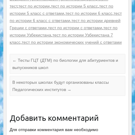
тест
,
тест по истории
,
тест по истории 5 класс
,
тест по
истории 5 класс с ответами
,
тест по истории 6 класс
,
тест
по истории 6 класс с ответами
,
тест по истории древней
Греции с ответами
,
тест по истории с ответами
,
тест по
истории Узбекистана
,
тест по истории Узбекистана 7
класс
,
тест по истории экономических учений с ответами
←
Тесты ГЦТ (ДТМ) по биологии для абитуриентов и
выпускников школ
В некоторых школах будут организованы классы
Педагогических институтов
→
Добавить комментарий
Для отправки комментария вам необходимо