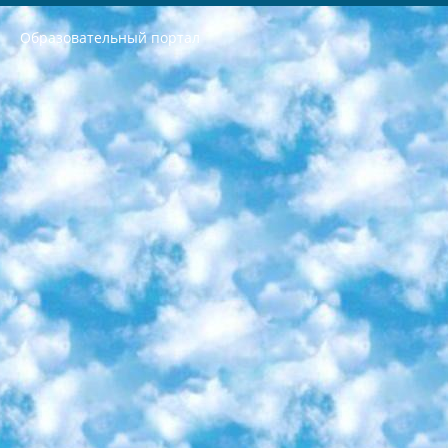
Образовательный портал
РЕСПУБЛИКА УЗБЕКИСТАН МИНИСТРЕРСТВО ДОШКОЛЬНОГО И ШКОЛЬНОГО ОБРАЗОВАНИЯ КОМАНДА в общеобразовательных учреждениях в 2023-2024 учебном году организация и проведение итоговой государственной аттестации обучающихся о Министра дошкольного и школьного образования Республики Узбекистан от 4 марта 2008 года (постановлением Минюста от 20 марта 2008 года № 1778 государственной регистрации) «Итоговое состояние учащихся общего среднего образования на основании положения об утверждении положения об аттестации общего среднего образования выпускной экзамен студентов в образовательных учреждениях в 2023-2024 учебном году В целях организации и прохождения аттестации приказываю: 1. Следующее: перечень предметов, по которым будет проводиться итоговая государственная аттестация и экзамен формы перевода согласно приложению 1; сертификаты международного образца, оценивающие уровень владения иностранными языками перечень согласно приложению 2; 2. Педагогический при специализированных образовательных учреждениях. научно-практический центр квалификации и международной оценки (Д.Давидова) 2024 г. До 25 марта: задания по предметам, по которым будет проводиться итоговая аттестация разработка и утверждение технических условий; итоговая аттестация на основании разработанного предметного задания разработка вопросов по предметам (устно и письменно), экзамен передача; общеобразовательные средние школы и специальные учебные заведения учащиеся выпускных классов школ и интернатов в агентской системе подготовка базы данных экзаменационных материалов и критериев оценки; перевод базы экзаменационных материалов на все языки обучения подать в Республиканский образовательный центр для изготовления; варианты экзаменов на основе разработанных контрольных материалов пусть будут поставлены задачи формирования. 3. Республиканский образовательный центр (Ш.Худайкулов) до 5 апреля 2024 года. до: база данных предоставленных экзаменационных материалов на все языки обучения перевод и экспертиза; для слепых, слабовидящих, глухих, слабослышащих и умственно отсталых детей учащиеся выпускных классов специализированных школ и школ-интернатов база данных экзаменационных материалов на всех преподаваемых языках подготовка критериев оценки; специализированные школы для умственно отсталых детей и технологии для учащихся выпускных классов школ-интернатов разработка соответствующих рекомендаций и критериев проведения ЕГЭ по естествознанию давать задания. 4. Педагогический при специализированных образовательных учреждениях. Научно-практический центр навыков и международной оценки (Д.Давидова), Республика образовательный центр (Худайкулов Ш.) итоговый государственный аттестационный экзамен ориентирован на творческое и логическое мышление при подготовке базы материалов учитывать введение заданий. 5. Следует отметить, что: сертификат государственного образца о знании общеобразовательного предмета и как минимум национальный уровень B1 по предметам на иностранных языках, указанным в Приложении 2. или международно признанный сертификат эквивалентного уровня студенты, изучающие определенный предмет, освобождаются от экзамена; по соответствующим предметам запланирована итоговая государственная аттестация за день до дня, путем жеребьевки Рабочей группой (в письменной форме по предметам, проводимым в форме) из числа сформированных вариантов выбрано 2 варианта; 2 выбранных варианта экзамена анонсированы на официальном сайте министерства и все выпускники по всей стране на основе этих вариантов проводит итоговую государственную аттестацию. 6. Государственное образование учащихся средних общеобразовательных учреждений. знания в соответствии с квалификационными требованиями, которые необходимо приобрести на основании стандартов итоговый (выпускной) контроль для 9 и 11 классов в целях тестирования Экзамены (далее – экзамены) состоят из предметов, перечисленных в приложении 1. будет сделано. 7. Экзамены пройдут с 26 мая по 15 июня 2024 г. (кроме науки физического воспитания). 8. Физическая для учащихся 9 классов общесредних образовательных учреждений. Экзамены по предмету «Образование, квалификация медицина» 1-6 мая 2024 года. сотрудники перевести под присмотр (с отклонениями в физическом или умственном развитии) специализированная школа для детей, школы-интернаты и со сколиозом школы-интернаты санаторного типа для больных детей исключены). 9. Он был слепым, слабовидящим и имел нарушения опорно-двигательного аппарата. экзамены в специализированных школах и интернатах для детей должны проводиться исходя из требований, предъявляемых к общеобразовательным учреждениям (физкультура кроме науки). 10. Специализированная школа для глухих и слабослышащих детей. и экзамены в интернатах и быть реализован в виде письменного теста по математике. 11. Специальность для умственно отсталых детей. Для 9 класса Родной язык и литературное письмо Государственный язык (язык обучения – узбекский). для неклассов) написано Математическое письмо Письменная/устная история Узбекистана Физическое воспитание практично Итоговый контроль Для 11 класса Написание родного языка и литературы (эссе) Математическое письмо Узбекский язык (обучение на узбекском языке) не посещающее общее среднее образование для учреждений)/Образовательное учреждение выбор письменный и устный Иностранный язык письменный/устный Письменная/устная история Узбекистана *По выбору студента:  Химия  Физика  Основы государственного права  География 10 бесплатных образовательных ресурсов - Мы составили подборку онлайн-проектов с интерактивными упражнениями, видеолекциями и статьями. Они помогут вам обрести новые и освежить старые знания бесплатно. 1. «ИНТУИТ» Старейшая образовательная площадка Рунета. Здесь вы найдёте сотни текстовых и видеокурсов на десятки различных тем — от программирования до психологии. Многие курсы подготовлены российскими университетами и крупными международными компаниями вроде Intel и Microsoft. Самостоятельное обучение бесплатное, но желающие могут оплатить услуги персональных наставников. 2. «Смартия» знакомит с актуальными профессиями и подсказывает, как им обучаться. Выбрав заинтересовавшую вас специальность — SMM-специалист, фотограф, веб-дизайнер или другую, — увидите список необходимых для неё умений. Чтобы вы могли освоить их самостоятельно, для каждого умения площадка отображает подборку ссылок на учебные материалы. Хотя «Смартия» ориентируется на русскоязычную аудиторию, часть контента всё же доступна только на английском. 3. «Лекторий Физтеха» Проект Московского физико-технического института (Физтеха). С его помощью вы можете смотреть онлайн серии лекций, записанные на видео в этом вузе. В числе доступных предметов — физика, биология, химия, информационные технологии и другие. К некоторым лекциям администрация ресурса прилагает готовые конспекты, которые можно скачивать в PDF-формате. 4. ITMOcourses Онлайн-площадка Санкт-Петербургского национального исследовательского университета информационных технологий, механики и оптики (ИТМО). Ресурс предоставляет свободный доступ к курсам, разработанным в этом вузе. Каталог материалов разбит на четыре категории: «Оптические системы и технологии», «Приборостроение и робототехника», «Информационные технологии» и «Биотехнологии». Курсы состоят из видеолекций, интерактивных демонстраций и заданий. 5. «КиберЛенинка» Электронная научная библиотека открытого доступа. Каталог площадки регулярно обрастает текстами статей из различных научных изданий. Сгруппированные по журналам и рубрикам публикации можно читать онлайн или скачивать целиком в PDF-формате. Проект нацелен на популяризацию науки за счёт открытого доступа к качественной информации. 6. «ПостНаука» На этом ресурсе публикуют подборки видеолекций, составленные экспертами из разных отраслей и объединённые общими темами. Среди них, к примеру, есть серии «Биоинформатика и геномика», «Культура средневековой Скандинавии» и Cinema Studies о теории кино. Каждая подборка лекций — логически связанная история, рассказанная экспертом от первого лица. Кроме того, на сайте появляются научно-образовательные статьи и тесты на разные темы. 7. «Newочём» Команда проекта «Newочём» отбирает самые интересные тексты из англоязычных СМИ и переводит те из них, за которые голосуют участники сообщества «ВКонтакте». По большей части это научно-популярные статьи. Редакторы придумывают лишь заголовки, в остальном содержание переводов соответствует оригиналам. Полные тексты можно читать прямо в социальной сети. 8. InternetUrok Онлайн-база материалов по основным дисциплинам школьной программы. Информация на сайте структурирована по классам, предметам и темам (урокам). Каждый урок состоит из видеолекций и конспектов. Есть также интерактивные тренажёры и тесты для закрепления пройденного материала. Даже если вы давно окончили школу, возможность повторить программу старших классов всегда может пригодиться. 9. Edutainme Ещё один ресурс об образовании. В отличие от Newtonew, как мне кажется, Edutainme больше ориентируется на представителей индустрии: педагогов, предпринимателей, разработчиков образовательных проектов. Но и любой, кто просто стремится к саморазвитию, найдёт на сайте много полезного и интересного для себя. Например, информацию о новых курсах и образовательных сервисах. 10. Newtonew Онлайн-медиа об образовании и обучении в широком смысле. Авторы Newtonew пишут об инструментах, заведениях, тактиках и стратегиях, которые помогают учить других и получать новые знания самостоятельно. На этой площадке вы найдёте новости, обзоры, аналитические мат