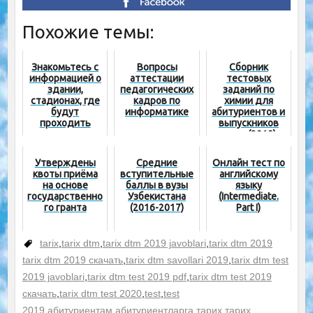
Похожие темы:
Знакомьтесь с
Вопросы
Сборник
информацией о
аттестации
тестовых
здании,
педагогических
заданий по
стадионах, где
кадров по
химии для
будут
информатике
абитуриентов и
проходить
выпускников
тестовые
школ (2019)
испытания!
Утверждены
Средние
Онлайн тест по
квоты приёма
вступительные
английскому
на основе
баллы в вузы
языку
государственно
Узбекистана
(Intermediate.
го гранта
(2016-2017)
Part I)
tarix
,
tarix dtm
,
tarix dtm 2019 javoblari
,
tarix dtm 2019
tarix dtm 2019 скачать
,
tarix dtm savollari 2019
,
tarix dtm test
2019 javoblari
,
tarix dtm test 2019 pdf
,
tarix dtm test 2019
скачать
,
tarix dtm test 2020
,
test
,
test
2019
,
абитуриентам
,
абитуриентларга
,
тарих
,
тарих