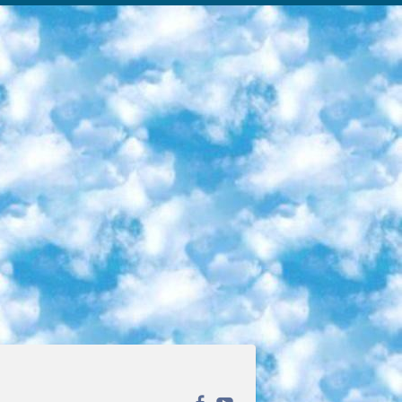
ека открытого доступа. Каталог площадки регулярно обрастает текстами статей из различных научных изданий. Сгруппированные по журналам и рубрикам публикации можно читать онлайн или скачивать целиком в PDF-формате. Проект нацелен на популяризацию науки за счёт открытого доступа к качественной информации. 6. «ПостНаука» На этом ресурсе публикуют подборки видеолекций, составленные экспертами из разных отраслей и объединённые общими темами. Среди них, к примеру, есть серии «Биоинформатика и геномика», «Культура средневековой Скандинавии» и Cinema Studies о теории кино. Каждая подборка лекций — логически связанная история, рассказанная экспертом от первого лица. Кроме того, на сайте появляются научно-образовательные статьи и тесты на разные темы. 7. «Newочём» Команда проекта «Newочём» отбирает самые интересные тексты из англоязычных СМИ и переводит те из них, за которые голосуют участники сообщества «ВКонтакте». По большей части это научно-популярные статьи. Редакторы придумывают лишь заголовки, в остальном содержание переводов соответствует оригиналам. Полные тексты можно читать прямо в социальной сети. 8. InternetUrok Онлайн-база материалов по основным дисциплинам школьной программы. Информация на сайте структурирована по классам, предметам и темам (урокам). Каждый урок состоит из видеолекций и конспектов. Есть также интерактивные тренажёры и тесты для закрепления пройденного материала. Даже если вы давно окончили школу, возможность повторить программу старших классов всегда может пригодиться. 9. Edutainme Ещё один ресурс об образовании. В отличие от Newtonew, как мне кажется, Edutainme больше ориентируется на представителей индустрии: педагогов, предпринимателей, разработчиков образовательных проектов. Но и любой, кто просто стремится к саморазвитию, найдёт на сайте много полезного и интересного для себя. Например, информацию о новых курсах и образовательных сервисах. 10. Newtonew Онлайн-медиа об образовании и обучении в широком смысле. Авторы Newtonew пишут об инструментах, заведениях, тактиках и стратегиях, которые помогают учить других и получать новые знания самостоятельно. На этой площадке вы найдёте новости, обзоры, аналитические мат