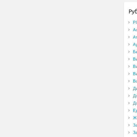
Ру
P
А
А
А
Б
В
В
В
В
Д
Д
Д
Е
Ж
З
З