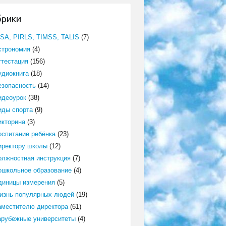
брики
ISA, PIRLS, TIMSS, TALIS
(7)
строномия
(4)
ттестация
(156)
удиокнига
(18)
езопасность
(14)
идеоурок
(38)
иды спорта
(9)
икторина
(3)
оспитание ребёнка
(23)
иректору школы
(12)
олжностная инструкция
(7)
ошкольное образование
(4)
диницы измерения
(5)
изнь популярных людей
(19)
аместителю директора
(61)
арубежные университеты
(4)