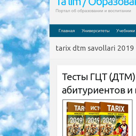
Ta’lim / Образов
Портал об образовании и воспитании
Главная
Университеты
Учебники
tarix dtm savollari 2019
Тесты ГЦТ (ДТМ)
абитуриентов и