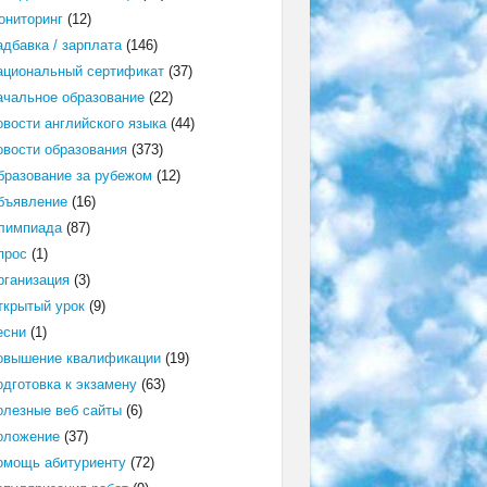
ониторинг
(12)
адбавка / зарплата
(146)
ациональный сертификат
(37)
ачальное образование
(22)
овости английского языка
(44)
овости образования
(373)
бразование за рубежом
(12)
бъявление
(16)
лимпиада
(87)
прос
(1)
рганизация
(3)
ткрытый урок
(9)
есни
(1)
овышение квалификации
(19)
одготовка к экзамену
(63)
олезные веб сайты
(6)
оложение
(37)
омощь абитуриенту
(72)