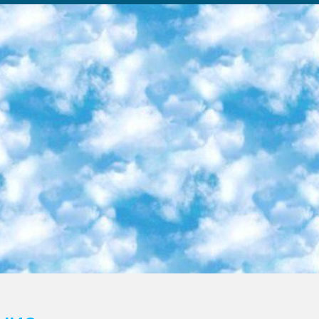
ка образовательный центр (Худайкулов Ш.) итоговый государственный аттестационный экзамен ориентирован на творческое и логическое мышление при подготовке базы материалов учитывать введение заданий. 5. Следует отметить, что: сертификат государственного образца о знании общеобразовательного предмета и как минимум национальный уровень B1 по предметам на иностранных языках, указанным в Приложении 2. или международно признанный сертификат эквивалентного уровня студенты, изучающие определенный предмет, освобождаются от экзамена; по соответствующим предметам запланирована итоговая государственная аттестация за день до дня, путем жеребьевки Рабочей группой (в письменной форме по предметам, проводимым в форме) из числа сформированных вариантов выбрано 2 варианта; 2 выбранных варианта экзамена анонсированы на официальном сайте министерства и все выпускники по всей стране на основе этих вариантов проводит итоговую государственную аттестацию. 6. Государственное образование учащихся средних общеобразовательных учреждений. знания в соответствии с квалификационными требованиями, которые необходимо приобрести на основании стандартов итоговый (выпускной) контроль для 9 и 11 классов в целях тестирования Экзамены (далее – экзамены) состоят из предметов, перечисленных в приложении 1. будет сделано. 7. Экзамены пройдут с 26 мая по 15 июня 2024 г. (кроме науки физического воспитания). 8. Физическая для учащихся 9 классов общесредних образовательных учреждений. Экзамены по предмету «Образование, квалификация медицина» 1-6 мая 2024 года. сотрудники перевести под присмотр (с отклонениями в физическом или умственном развитии) специализированная школа для детей, школы-интернаты и со сколиозом школы-интернаты санаторного типа для больных детей исключены). 9. Он был слепым, слабовидящим и имел нарушения опорно-двигательного аппарата. экзамены в специализированных школах и интернатах для детей должны проводиться исходя из требований, предъявляемых к общеобразовательным учреждениям (физкультура кроме науки). 10. Специализированная школа для глухих и слабослышащих детей. и экзамены в интернатах и быть реализован в виде письменного теста по математике. 11. Специальность для умственно отсталых детей. Для 9 класса Родной язык и литературное письмо Государственный язык (язык обучения – узбекский). для неклассов) написано Математическое письмо Письменная/устная история Узбекистана Физическое воспитание практично Итоговый контроль Для 11 класса Написание родного языка и литературы (эссе) Математическое письмо Узбекский язык (обучение на узбекском языке) не посещающее общее среднее образование для учреждений)/Образовательное учреждение выбор письменный и устный Иностранный язык письменный/устный Письменная/устная история Узбекистана *По выбору студента:  Химия  Физика  Основы государственного права  География 10 бесплатных образовательных ресурсов - Мы составили подборку онлайн-проектов с интерактивными упражнениями, видеолекциями и статьями. Они помогут вам обрести новые и освежить старые знания бесплатно. 1. «ИНТУИТ» Старейшая образовательная площадка Рунета. Здесь вы найдёте сотни текстовых и видеокурсов на десятки различных тем — от программирования до психологии. Многие курсы подготовлены российскими университетами и крупными международными компаниями вроде Intel и Microsoft. Самостоятельное обучение бесплатное, но желающие могут оплатить услуги персональных наставников. 2. «Смартия» знакомит с актуальными профессиями и подсказывает, как им обучаться. Выбрав заинтересовавшую вас специальность — SMM-специалист, фотограф, веб-дизайнер или другую, — увидите список необходимых для неё умений. Чтобы вы могли освоить их самостоятельно, для каждого умения площадка отображает подборку ссылок на учебные материалы. Хотя «Смартия» ориентируется на русскоязычную аудиторию, часть контента всё же доступна только на английском. 3. «Лекторий Физтеха» Проект Московского физико-технического института (Физтеха). С его помощью вы можете смотреть онлайн серии лекций, записанные на видео в этом вузе. В числе доступных предметов — физика, биология, химия, информационные технологии и другие. К некоторым лекциям администрация ресурса прилагает готовые конспекты, которые можно скачивать в PDF-формате. 4. ITMOcourses Онлайн-площадка Санкт-Петербургского национального исследовательского университета информационных технологий, механики и оптики (ИТМО). Ресурс предоставляет свободный доступ к курсам, разработанным в этом вузе. Каталог материалов разбит на четыре категории: «Оптические системы и технологии», «Приборостроение и робототехника», «Информационные технологии» и «Биотехнологии». Курсы состоят из видеолекций, интерактивных демонстраций и заданий. 5. «КиберЛенинка» Электронная научная библиот