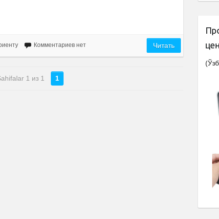
Пр
це
риенту
Комментариев нет
Читать
(Ўзб
ahifalar 1 из 1
1