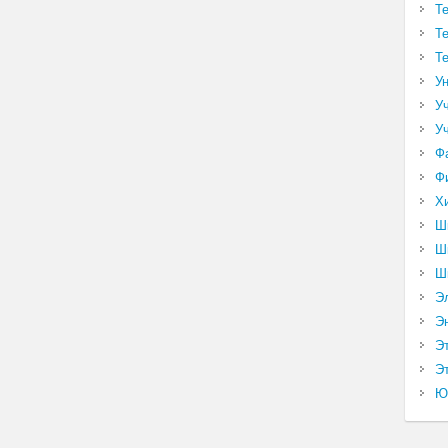
Т
Т
Т
У
У
У
Ф
Ф
Х
Ш
Ш
Ш
Э
Э
Э
Эт
Ю