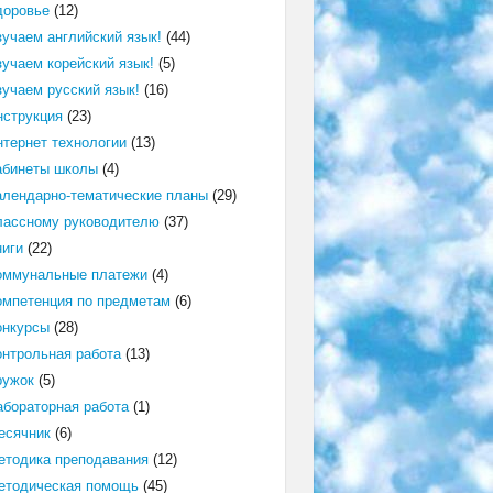
доровье
(12)
зучаем английский язык!
(44)
зучаем корейский язык!
(5)
зучаем русский язык!
(16)
нструкция
(23)
нтернет технологии
(13)
абинеты школы
(4)
алендарно-тематические планы
(29)
лассному руководителю
(37)
ниги
(22)
оммунальные платежи
(4)
омпетенция по предметам
(6)
онкурсы
(28)
онтрольная работа
(13)
ружок
(5)
абораторная работа
(1)
есячник
(6)
етодика преподавания
(12)
етодическая помощь
(45)