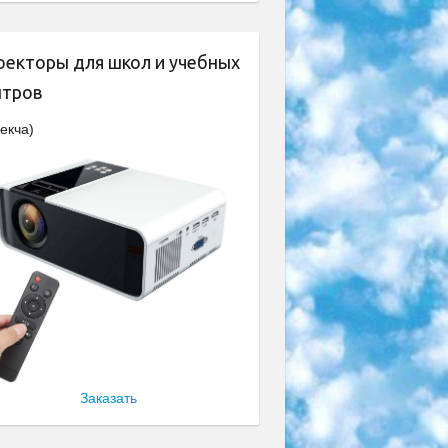
оекторы для школ и учебных
нтров
екча)
Заказать