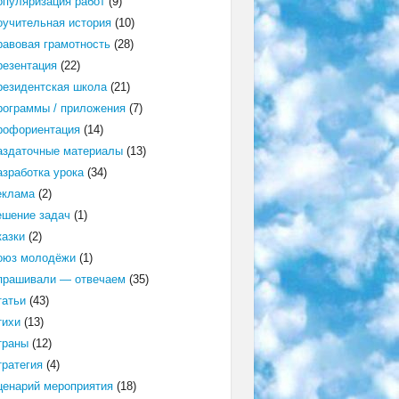
опуляризация работ
(9)
оучительная история
(10)
равовая грамотность
(28)
резентация
(22)
резидентская школа
(21)
рограммы / приложения
(7)
рофориентация
(14)
аздаточные материалы
(13)
азработка урока
(34)
еклама
(2)
ешение задач
(1)
казки
(2)
оюз молодёжи
(1)
прашивали — отвечаем
(35)
татьи
(43)
тихи
(13)
траны
(12)
тратегия
(4)
ценарий мероприятия
(18)