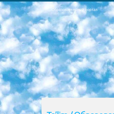
Образовательный портал
РЕСПУБЛИКА УЗБЕКИСТАН МИНИСТРЕРСТВО ДОШКОЛЬНОГО И ШКОЛЬНОГО ОБРАЗОВАНИЯ КОМАНДА в общеобразовательных учреждениях в 2023-2024 учебном году организация и проведение итоговой государственной аттестации обучающихся о Министра дошкольного и школьного образования Республики Узбекистан от 4 марта 2008 года (постановлением Минюста от 20 марта 2008 года № 1778 государственной регистрации) «Итоговое состояние учащихся общего среднего образования на основании положения об утверждении положения об аттестации общего среднего образования выпускной экзамен студентов в образовательных учреждениях в 2023-2024 учебном году В целях организации и прохождения аттестации приказываю: 1. Следующее: перечень предметов, по которым будет проводиться итоговая государственная аттестация и экзамен формы перевода согласно приложению 1; сертификаты международного образца, оценивающие уровень владения иностранными языками перечень согласно приложению 2; 2. Педагогический при специализированных образовательных учреждениях. научно-практический центр квалификации и международной оценки (Д.Давидова) 2024 г. До 25 марта: задания по предметам, по которым будет проводиться итоговая аттестация разработка и утверждение технических условий; итоговая аттестация на основании разработанного предметного задания разработка вопросов по предметам (устно и письменно), экзамен передача; общеобразовательные средние школы и специальные учебные заведения учащиеся выпускных классов школ и интернатов в агентской системе подготовка базы данных экзаменационных материалов и критериев оценки; перевод базы экзаменационных материалов на все языки обучения подать в Республиканский образовательный центр для изготовления; варианты экзаменов на основе разработанных контрольных материалов пусть будут поставлены задачи формирования. 3. Республиканский образовательный центр (Ш.Худайкулов) до 5 апреля 2024 года. до: база данных предоставленных экзаменационных материалов на все языки обучения перевод и экспертиза; для слепых, слабовидящих, глухих, слабослышащих и умственно отсталых детей учащиеся выпускных классов специализированных школ и школ-интернатов база данных экзаменационных материалов на всех преподаваемых языках подготовка критериев оценки; специализированные школы для умственно отсталых детей и технологии для учащихся выпускных классов школ-интернатов разработка соответствующих рекомендаций и критериев проведения ЕГЭ по естествознанию давать задания. 4. Педагогический при специализированных образовательных учреждениях. Научно-практический центр навыков и международной оценки (Д.Давидова), Республи