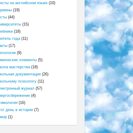
ексты на английском языке
(10)
ермины
(19)
есты
(44)
ниверситеты
(15)
чебники
(18)
читель года
(11)
акты
(17)
илология
(9)
имические элементы
(5)
кола мастерства
(18)
кольная документация
(26)
кольному психологу
(11)
лектронный журнал
(57)
нергосбережение
(4)
тимология
(16)
от день в истории
(7)
мор
(1)