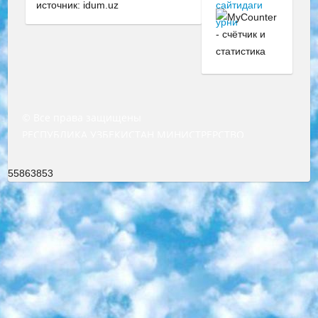
источник: idum.uz
© Все права защищены
РЕСПУБЛИКА УЗБЕКИСТАН МИНИСТРЕРСТВО ДОШКОЛЬНОГО И ШКОЛЬНОГО ОБРАЗОВАНИЯ КОМАНДА в общеобразовательных учреждениях в 2023-2024 учебном году организация и проведение итоговой государственной аттестации обучающихся о Министра дошкольного и школьного образования Республики Узбекистан от 4 марта 2008 года (постановлением Минюста от 20 марта 2008 года № 1778 государственной регистрации) «Итоговое состояние учащихся общего среднего образования на основании положения об утверждении положения об аттестации общего среднего образования выпускной экзамен студентов в образовательных учреждениях в 2023-2024 учебном году В целях организации и прохождения аттестации приказываю: 1. Следующее: перечень предметов, по которым будет проводиться итоговая государственная аттестация и экзамен формы перевода согласно приложению 1; сертификаты международного образца, оценивающие уровень владения иностранными языками перечень согласно приложению 2; 2. Педагогический при специализированных образовательных учреждениях. научно-практический центр квалификации и международной оценки (Д.Давидова) 2024 г. До 25 марта: задания по предметам, по которым будет проводиться итоговая аттестация разработка и утверждение технических условий; итоговая аттестация на основании разработанного предметного задания разработка вопросов по предметам (устно и письменно), экзамен передача; общеобразовательные средние школы и специальные учебные заведения учащиеся выпускных классов школ и интернатов в агентской системе подготовка базы данных экзаменационных материалов и критериев оценки; перевод базы экзаменационных материалов на все языки обучения подать в Республиканский образовательный центр для изготовления; варианты экзаменов на основе разработанных контрольных материалов пусть будут поставлены задачи формирования. 3. Республиканский образовательный центр (Ш.Худайкулов) до 5 апреля 2024 года. до: база данных предоставленных экзаменационных материалов на все языки обучения перевод и экспертиза; для слепых, слабовидящих, глухих, слабослышащих и умственно отсталых детей учащиеся выпускных классов специализированных школ и школ-интернатов база данных экзаменационных материалов на всех преподаваемых языках подготовка критериев оценки; специализированные школы для умственно отсталых детей и технологии для учащихся выпускных классов школ-интернатов разработка соответствующих рекомендаций и критериев проведения ЕГЭ по естествознанию давать задания. 4. Педагогический при специализированных образовательных учреждениях. Научно-практический центр навыков и международной оценки (Д.Давидова), Республика образовательный центр (Худайкулов Ш.) итоговый государственный аттестационный экзамен ориентирован на творческое и логическое мышление при подготовке базы материалов учитывать введение заданий. 5. Следует отметить, что: сертификат государственного образца о знании общеобразовательного предмета и как минимум национальный уровень B1 по предметам на иностранных языках, указанным в Приложении 2. или международно признанный сертификат эквивалентного уровня студенты, изучающие определенный предмет, освобождаются от экзамена; по соответствующим предметам запланирована итоговая государственная аттестация за день до дня, путем жеребьевки Рабочей группой (в письменной форме по предметам, проводимым в форме) из числа сформированных вариантов выбрано 2 варианта; 2 выбранных варианта экзамена анонсированы на официальном сайте министерства и все выпускники по всей стране на основе этих вариантов проводит итоговую государственную аттестацию. 6. Государственное образование учащихся средних общеобразовательных учреждений. знания в соответствии с квалификационными требованиями, которые необходимо приобрести на основании стандартов итоговый (выпускной) контроль для 9 и 11 классов в целях тестирования Экзамены (далее – экзамены) состоят из предметов, перечисленных в приложении 1. будет сделано. 7. Экзамены пройдут с 26 мая по 15 июня 2024 г. (кроме науки физического воспитания). 8. Физическая для учащихся 9 классов общесредних образовательных учреждений. Экзамены по предмету «Образование, квалификация медицина» 1-6 мая 2024 года. сотрудники перевести под присмотр (с отклонениями в физическом или умственном развитии) специализированная школа для детей, школы-интернаты и со сколиозом школы-интернаты санаторного типа для больных детей исключены). 9. Он был слепым, слабовидящим и имел нарушения опорно-двигательного аппарата. экзамены в специализированных школах и интернатах для детей должны проводиться исходя из требований, предъявляемых к общеобразовательным учреждениям (физкультура кроме науки). 10. Специализированная школа для глухих и слабослышащих детей. и экзамены в интернатах и быть реализован в виде письменного теста по математике. 11. Специальность для умственно отсталых детей. Для 9 класса Родной язык и литературное письмо Государственный язык (язык обучения – узбекский). для неклассов) написано Математическое письмо Письменная/устная история Узбекистана Физическое воспитание практично Итоговый контроль Для 11 класса Написание родного языка и литературы (эссе) Математическое письмо Узбекский язык (обучение на узбекском языке) не посещающее общее среднее образование для учреждений)/Образовательное учреждение выбор письменный и устный Иностранный язык письменный/устный Письменная/устная история Узбекистана *По выбору студента:  Химия  Физика  Основы государственного права  География 10 бесплатных образовательных ресурсов - Мы составили подборку онлайн-проектов с интерактивными упражнениями, видеолекциями и статьями. Они помогут вам обрести новые и освежить старые знания бесплатно. 1. «ИНТУИТ» Старейшая образовательная площадка Рунета. Здесь вы найдёте сотни текстовых и видеокурсов на десятки различных тем — от программирования до психологии. Многие курсы подготовлены российскими университетами и крупными международными компаниями вроде Intel и Microsoft. Самостоятельное обучение бесплатное, но желающие могут оплатить услуги персональных наставников. 2. «Смартия» знакомит с актуальными профессиями и подсказывает, как им обучаться. Выбрав заинтересовавшую вас специальность — SMM-специалист, фотограф, веб-дизайнер или другую, — увидите список необходимых для неё умений. Чтобы вы могли освоить их самостоятельно, для каждого умения площадка отображает подборку ссылок на учебные материалы. Хотя «Смартия» ориентируется на русскоязычную аудиторию, часть контента всё же доступна только на английском. 3. «Лекторий Физтеха» Проект Московского физико-технического института (Физтеха). С его помощью вы можете смотреть онлайн серии лекций, записанные на видео в этом вузе. В числе доступных предметов — физика, биология, химия, информационные технологии и другие. К некоторым лекциям администрация ресурса прилагает готовые конспекты, которые можно скачивать в PDF-формате. 4. ITMOcourses Онлайн-площадка Санкт-Петербургского национального исследовательского университета информационных технологий, механики и оптики (ИТМО). Ресурс предоставляет свободный доступ к курсам, разработанным в этом вузе. Каталог материалов разбит на четыре категории: «Оптические системы и технологии», «Приборостроение и робототехника», «Информационные технологии» и «Биотехнологии». Курсы состоят из видеолекций, интерактивных демонстраций и заданий. 5. «КиберЛенинка» Электронная научная библиотека открытого доступа. Каталог площадки регулярно обрастает текстами статей из различных научных изданий. Сгруппированные по журналам и рубрикам публикации можно читать онлайн или скачивать целиком в PDF-формате. Проект нацелен на популяризацию науки за счёт открытого доступа к качественной информации. 6. «ПостНаука» На этом ресурсе публикуют подборки видеолекций, составленные экспертами из разных отраслей и объединённые общими темами. Среди них, к примеру, есть серии «Биоинформатика и геномика», «Культура средневековой Скандинавии» и Cinema Studies о теории кино. Каждая подборка лекций — логически связанная история, рассказанная экспертом от первого лица. Кроме того, на сайте появляются научно-образовательные статьи и тесты на разные темы. 7. «Newочём» Команда проекта «Newочём» отбирает самые интересные тексты из англоязычных СМИ и переводит те из них, за которые голосуют участники сообщества «ВКонтакте». По большей части это научно-популярные статьи. Редакторы придумывают лишь заголовки, в остальном содержание переводов соответствует оригиналам. Полные тексты можно читать прямо в социальной сети. 8. InternetUrok Онлайн-база материалов по основным дисциплинам школьной программы. Информация на сайте структурирована по классам, предметам и темам (урокам). Каждый урок состоит из видеолекций и конспектов. Есть также интерактивные тренажёры и тесты для закрепления пройденного материала. Даже если вы давно окончили школу, возможность повторить программу старших классов всегда может пригодиться. 9. Edutainme Ещё один ресурс об образовании. В отличие от Newtonew, как мне кажется, Edutainme больше ориентируется на представителей индустрии: педагогов, предпринимателей, разработчиков образовательных проектов. Но и любой, кто просто стремится к саморазвитию, найдёт на сайте много полезного и интересного для себя. Например, информацию о новых курсах и образовательных сервисах. 10. Newtonew Онлайн-медиа об образовании и обучении в широком смысле. Авторы Newtonew пишут об инструментах, заведениях, тактиках и стратегиях, которые помогают учить других и получать новые знания самостоятельно. На этой площадке вы найдёте новости, обзоры, аналитические мате
55863853