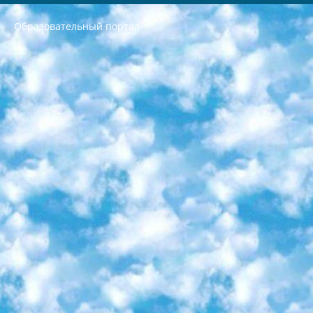
Образовательный портал
РЕСПУБЛИКА УЗБЕКИСТАН МИНИСТРЕРСТВО ДОШКОЛЬНОГО И ШКОЛЬНОГО ОБРАЗОВАНИЯ КОМАНДА в общеобразовательных учреждениях в 2023-2024 учебном году организация и проведение итоговой государственной аттестации обучающихся о Министра дошкольного и школьного образования Республики Узбекистан от 4 марта 2008 года (постановлением Минюста от 20 марта 2008 года № 1778 государственной регистрации) «Итоговое состояние учащихся общего среднего образования на основании положения об утверждении положения об аттестации общего среднего образования выпускной экзамен студентов в образовательных учреждениях в 2023-2024 учебном году В целях организации и прохождения аттестации приказываю: 1. Следующее: перечень предметов, по которым будет проводиться итоговая государственная аттестация и экзамен формы перевода согласно приложению 1; сертификаты международного образца, оценивающие уровень владения иностранными языками перечень согласно приложению 2; 2. Педагогический при специализированных образовательных учреждениях. научно-практический центр квалификации и международной оценки (Д.Давидова) 2024 г. До 25 марта: задания по предметам, по которым будет проводиться итоговая аттестация разработка и утверждение технических условий; итоговая аттестация на основании разработанного предметного задания разработка вопросов по предметам (устно и письменно), экзамен передача; общеобразовательные средние школы и специальные учебные заведения учащиеся выпускных классов школ и интернатов в агентской системе подготовка базы данных экзаменационных материалов и критериев оценки; перевод базы экзаменационных материалов на все языки обучения подать в Республиканский образовательный центр для изготовления; варианты экзаменов на основе разработанных контрольных материалов пусть будут поставлены задачи формирования. 3. Республиканский образовательный центр (Ш.Худайкулов) до 5 апреля 2024 года. до: база данных предоставленных экзаменационных материалов на все языки обучения перевод и экспертиза; для слепых, слабовидящих, глухих, слабослышащих и умственно отсталых детей учащиеся выпускных классов специализированных школ и школ-интернатов база данных экзаменационных материалов на всех преподаваемых языках подготовка критериев оценки; специализированные школы для умственно отсталых детей и технологии для учащихся выпускных классов школ-интернатов разработка соответствующих рекомендаций и критериев проведения ЕГЭ по естествознанию давать задания. 4. Педагогический при специализированных образовательных учреждениях. Научно-практический центр навыков и международной оценки (Д.Давидова), Республика образовательный центр (Худайкулов Ш.) итоговый государственный аттестационный экзамен ориентирован на творческое и логическое мышление при подготовке базы материалов учитывать введение заданий. 5. Следует отметить, что: сертификат государственного образца о знании общеобразовательного предмета и как минимум национальный уровень B1 по предметам на иностранных языках, указанным в Приложении 2. или международно признанный сертификат эквивалентного уровня студенты, изучающие определенный предмет, освобождаются от экзамена; по соответствующим предметам запланирована итоговая государственная аттестация за день до дня, путем жеребьевки Рабочей группой (в письменной форме по предметам, проводимым в форме) из числа сформированных вариантов выбрано 2 варианта; 2 выбранных варианта экзамена анонсированы на официальном сайте министерства и все выпускники по всей стране на основе этих вариантов проводит итоговую государственную аттестацию. 6. Государственное образование учащихся средних общеобразовательных учреждений. знания в соответствии с квалификационными требованиями, которые необходимо приобрести на основании стандартов итоговый (выпускной) контроль для 9 и 11 классов в целях тестирования Экзамены (далее – экзамены) состоят из предметов, перечисленных в приложении 1. будет сделано. 7. Экзамены пройдут с 26 мая по 15 июня 2024 г. (кроме науки физического воспитания). 8. Физическая для учащихся 9 классов общесредних образовательных учреждений. Экзамены по предмету «Образование, квалификация медицина» 1-6 мая 2024 года. сотрудники перевести под присмотр (с отклонениями в физическом или умственном развитии) специализированная школа для детей, школы-интернаты и со сколиозом школы-интернаты санаторного типа для больных детей исключены). 9. Он был слепым, слабовидящим и имел нарушения опорно-двигательного аппарата. экзамены в специализированных школах и интернатах для детей должны проводиться исходя из требований, предъявляемых к общеобразовательным учреждениям (физкультура кроме науки). 10. Специализированная школа для глухих и слабослышащих детей. и экзамены в интернатах и быть реализован в виде письменного теста по математике. 11. Специальность для умственно отсталых детей. Для 9 класса Родной язык и литературное письмо Государственный язык (язык обучения – узбекский). для неклассов) написано Математическое письмо Письменная/устная история Узбекистана Физическое воспитание практично Итоговый контроль Для 11 класса Написание родного языка и литературы (эссе) Математическое письмо Узбекский язык (обучение на узбекском языке) не посещающее общее среднее образование для учреждений)/Образовательное учреждение выбор письменный и устный Иностранный язык письменный/устный Письменная/устная история Узбекистана *По выбору студента:  Химия  Физика  Основы государственного права  География 10 бесплатных образовательных ресурсов - Мы составили подборку онлайн-проектов с интерактивными упражнениями, видеолекциями и статьями. Они помогут вам обрести новые и освежить старые знания бесплатно. 1. «ИНТУИТ» Старейшая образовательная площадка Рунета. Здесь вы найдёте сотни текстовых и видеокурсов на десятки различных тем — от программирования до психологии. Многие курсы подготовлены российскими университетами и крупными международными компаниями вроде Intel и Microsoft. Самостоятельное обучение бесплатное, но желающие могут оплатить услуги персональных наставников. 2. «Смартия» знакомит с актуальными профессиями и подсказывает, как им обучаться. Выбрав заинтересовавшую вас специальность — SMM-специалист, фотограф, веб-дизайнер или другую, — увидите список необходимых для неё умений. Чтобы вы могли освоить их самостоятельно, для каждого умения площадка отображает подборку ссылок на учебные материалы. Хотя «Смартия» ориентируется на русскоязычную аудиторию, часть контента всё же доступна только на английском. 3. «Лекторий Физтеха» Проект Московского физико-технического института (Физтеха). С его помощью вы можете смотреть онлайн серии лекций, записанные на видео в этом вузе. В числе доступных предметов — физика, биология, химия, информационные технологии и другие. К некоторым лекциям администрация ресурса прилагает готовые конспекты, которые можно скачивать в PDF-формате. 4. ITMOcourses Онлайн-площадка Санкт-Петербургского национального исследовательского университета информационных технологий, механики и оптики (ИТМО). Ресурс предоставляет свободный доступ к курсам, разработанным в этом вузе. Каталог материалов разбит на четыре категории: «Оптические системы и технологии», «Приборостроение и робототехника», «Информационные технологии» и «Биотехнологии». Курсы состоят из видеолекций, интерактивных демонстраций и заданий. 5. «КиберЛенинка» Электронная научная библиотека открытого доступа. Каталог площадки регулярно обрастает текстами статей из различных научных изданий. Сгруппированные по журналам и рубрикам публикации можно читать онлайн или скачивать целиком в PDF-формате. Проект нацелен на популяризацию науки за счёт открытого доступа к качественной информации. 6. «ПостНаука» На этом ресурсе публикуют подборки видеолекций, составленные экспертами из разных отраслей и объединённые общими темами. Среди них, к примеру, есть серии «Биоинформатика и геномика», «Культура средневековой Скандинавии» и Cinema Studies о теории кино. Каждая подборка лекций — логически связанная история, рассказанная экспертом от первого лица. Кроме того, на сайте появляются научно-образовательные статьи и тесты на разные темы. 7. «Newочём» Команда проекта «Newочём» отбирает самые интересные тексты из англоязычных СМИ и переводит те из них, за которые голосуют участники сообщества «ВКонтакте». По большей части это научно-популярные статьи. Редакторы придумывают лишь заголовки, в остальном содержание переводов соответствует оригиналам. Полные тексты можно читать прямо в социальной сети. 8. InternetUrok Онлайн-база материалов по основным дисциплинам школьной программы. Информация на сайте структурирована по классам, предметам и темам (урокам). Каждый урок состоит из видеолекций и конспектов. Есть также интерактивные тренажёры и тесты для закрепления пройденного материала. Даже если вы давно окончили школу, возможность повторить программу старших классов всегда может пригодиться. 9. Edutainme Ещё один ресурс об образовании. В отличие от Newtonew, как мне кажется, Edutainme больше ориентируется на представителей индустрии: педагогов, предпринимателей, разработчиков образовательных проектов. Но и любой, кто просто стремится к саморазвитию, найдёт на сайте много полезного и интересного для себя. Например, информацию о новых курсах и образовательных сервисах. 10. Newtonew Онлайн-медиа об образовании и обучении в широком смысле. Авторы Newtonew пишут об инструментах, заведениях, тактиках и стратегиях, которые помогают учить других и получать новые знания самостоятельно. На этой площадке вы найдёте новости, обзоры, аналитические мат