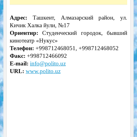
Адрес:
Ташкент, Алмазарский район, ул.
Кичик Халка йули, №17
Ориентир:
Студенческий городок, бывший
кинотеатр «Нукус»
Телефон:
+998712468051, +998712468052
Факс:
+998712466092
E-mail:
info@polito.uz
URL:
www.polito.uz