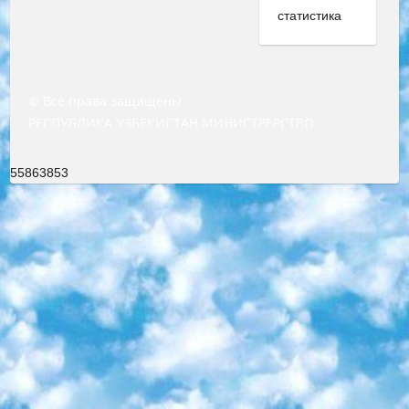
© Все права защищены
РЕСПУБЛИКА УЗБЕКИСТАН МИНИСТРЕРСТВО ДОШКОЛЬНОГО И ШКОЛЬНОГО ОБРАЗОВАНИЯ КОМАНДА в общеобразовательных учреждениях в 2023-2024 учебном году организация и проведение итоговой государственной аттестации обучающихся о Министра дошкольного и школьного образования Республики Узбекистан от 4 марта 2008 года (постановлением Минюста от 20 марта 2008 года № 1778 государственной регистрации) «Итоговое состояние учащихся общего среднего образования на основании положения об утверждении положения об аттестации общего среднего образования выпускной экзамен студентов в образовательных учреждениях в 2023-2024 учебном году В целях организации и прохождения аттестации приказываю: 1. Следующее: перечень предметов, по которым будет проводиться итоговая государственная аттестация и экзамен формы перевода согласно приложению 1; сертификаты международного образца, оценивающие уровень владения иностранными языками перечень согласно приложению 2; 2. Педагогический при специализированных образовательных учреждениях. научно-практический центр квалификации и международной оценки (Д.Давидова) 2024 г. До 25 марта: задания по предметам, по которым будет проводиться итоговая аттестация разработка и утверждение технических условий; итоговая аттестация на основании разработанного предметного задания разработка вопросов по предметам (устно и письменно), экзамен передача; общеобразовательные средние школы и специальные учебные заведения учащиеся выпускных классов школ и интернатов в агентской системе подготовка базы данных экзаменационных материалов и критериев оценки; перевод базы экзаменационных материалов на все языки обучения подать в Республиканский образовательный центр для изготовления; варианты экзаменов на основе разработанных контрольных материалов пусть будут поставлены задачи формирования. 3. Республиканский образовательный центр (Ш.Худайкулов) до 5 апреля 2024 года. до: база данных предоставленных экзаменационных материалов на все языки обучения перевод и экспертиза; для слепых, слабовидящих, глухих, слабослышащих и умственно отсталых детей учащиеся выпускных классов специализированных школ и школ-интернатов база данных экзаменационных материалов на всех преподаваемых языках подготовка критериев оценки; специализированные школы для умственно отсталых детей и технологии для учащихся выпускных классов школ-интернатов разработка соответствующих рекомендаций и критериев проведения ЕГЭ по естествознанию давать задания. 4. Педагогический при специализированных образовательных учреждениях. Научно-практический центр навыков и международной оценки (Д.Давидова), Республика образовательный центр (Худайкулов Ш.) итоговый государственный аттестационный экзамен ориентирован на творческое и логическое мышление при подготовке базы материалов учитывать введение заданий. 5. Следует отметить, что: сертификат государственного образца о знании общеобразовательного предмета и как минимум национальный уровень B1 по предметам на иностранных языках, указанным в Приложении 2. или международно признанный сертификат эквивалентного уровня студенты, изучающие определенный предмет, освобождаются от экзамена; по соответствующим предметам запланирована итоговая государственная аттестация за день до дня, путем жеребьевки Рабочей группой (в письменной форме по предметам, проводимым в форме) из числа сформированных вариантов выбрано 2 варианта; 2 выбранных варианта экзамена анонсированы на официальном сайте министерства и все выпускники по всей стране на основе этих вариантов проводит итоговую государственную аттестацию. 6. Государственное образование учащихся средних общеобразовательных учреждений. знания в соответствии с квалификационными требованиями, которые необходимо приобрести на основании стандартов итоговый (выпускной) контроль для 9 и 11 классов в целях тестирования Экзамены (далее – экзамены) состоят из предметов, перечисленных в приложении 1. будет сделано. 7. Экзамены пройдут с 26 мая по 15 июня 2024 г. (кроме науки физического воспитания). 8. Физическая для учащихся 9 классов общесредних образовательных учреждений. Экзамены по предмету «Образование, квалификация медицина» 1-6 мая 2024 года. сотрудники перевести под присмотр (с отклонениями в физическом или умственном развитии) специализированная школа для детей, школы-интернаты и со сколиозом школы-интернаты санаторного типа для больных детей исключены). 9. Он был слепым, слабовидящим и имел нарушения опорно-двигательного аппарата. экзамены в специализированных школах и интернатах для детей должны проводиться исходя из требований, предъявляемых к общеобразовательным учреждениям (физкультура кроме науки). 10. Специализированная школа для глухих и слабослышащих детей. и экзамены в интернатах и быть реализован в виде письменного теста по математике. 11. Специальность для умственно отсталых детей. Для 9 класса Родной язык и литературное письмо Государственный язык (язык обучения – узбекский). для неклассов) написано Математическое письмо Письменная/устная история Узбекистана Физическое воспитание практично Итоговый контроль Для 11 класса Написание родного языка и литературы (эссе) Математическое письмо Узбекский язык (обучение на узбекском языке) не посещающее общее среднее образование для учреждений)/Образовательное учреждение выбор письменный и устный Иностранный язык письменный/устный Письменная/устная история Узбекистана *По выбору студента:  Химия  Физика  Основы государственного права  География 10 бесплатных образовательных ресурсов - Мы составили подборку онлайн-проектов с интерактивными упражнениями, видеолекциями и статьями. Они помогут вам обрести новые и освежить старые знания бесплатно. 1. «ИНТУИТ» Старейшая образовательная площадка Рунета. Здесь вы найдёте сотни текстовых и видеокурсов на десятки различных тем — от программирования до психологии. Многие курсы подготовлены российскими университетами и крупными международными компаниями вроде Intel и Microsoft. Самостоятельное обучение бесплатное, но желающие могут оплатить услуги персональных наставников. 2. «Смартия» знакомит с актуальными профессиями и подсказывает, как им обучаться. Выбрав заинтересовавшую вас специальность — SMM-специалист, фотограф, веб-дизайнер или другую, — увидите список необходимых для неё умений. Чтобы вы могли освоить их самостоятельно, для каждого умения площадка отображает подборку ссылок на учебные материалы. Хотя «Смартия» ориентируется на русскоязычную аудиторию, часть контента всё же доступна только на английском. 3. «Лекторий Физтеха» Проект Московского физико-технического института (Физтеха). С его помощью вы можете смотреть онлайн серии лекций, записанные на видео в этом вузе. В числе доступных предметов — физика, биология, химия, информационные технологии и другие. К некоторым лекциям администрация ресурса прилагает готовые конспекты, которые можно скачивать в PDF-формате. 4. ITMOcourses Онлайн-площадка Санкт-Петербургского национального исследовательского университета информационных технологий, механики и оптики (ИТМО). Ресурс предоставляет свободный доступ к курсам, разработанным в этом вузе. Каталог материалов разбит на четыре категории: «Оптические системы и технологии», «Приборостроение и робототехника», «Информационные технологии» и «Биотехнологии». Курсы состоят из видеолекций, интерактивных демонстраций и заданий. 5. «КиберЛенинка» Электронная научная библиотека открытого доступа. Каталог площадки регулярно обрастает текстами статей из различных научных изданий. Сгруппированные по журналам и рубрикам публикации можно читать онлайн или скачивать целиком в PDF-формате. Проект нацелен на популяризацию науки за счёт открытого доступа к качественной информации. 6. «ПостНаука» На этом ресурсе публикуют подборки видеолекций, составленные экспертами из разных отраслей и объединённые общими темами. Среди них, к примеру, есть серии «Биоинформатика и геномика», «Культура средневековой Скандинавии» и Cinema Studies о теории кино. Каждая подборка лекций — логически связанная история, рассказанная экспертом от первого лица. Кроме того, на сайте появляются научно-образовательные статьи и тесты на разные темы. 7. «Newочём» Команда проекта «Newочём» отбирает самые интересные тексты из англоязычных СМИ и переводит те из них, за которые голосуют участники сообщества «ВКонтакте». По большей части это научно-популярные статьи. Редакторы придумывают лишь заголовки, в остальном содержание переводов соответствует оригиналам. Полные тексты можно читать прямо в социальной сети. 8. InternetUrok Онлайн-база материалов по основным дисциплинам школьной программы. Информация на сайте структурирована по классам, предметам и темам (урокам). Каждый урок состоит из видеолекций и конспектов. Есть также интерактивные тренажёры и тесты для закрепления пройденного материала. Даже если вы давно окончили школу, возможность повторить программу старших классов всегда может пригодиться. 9. Edutainme Ещё один ресурс об образовании. В отличие от Newtonew, как мне кажется, Edutainme больше ориентируется на представителей индустрии: педагогов, предпринимателей, разработчиков образовательных проектов. Но и любой, кто просто стремится к саморазвитию, найдёт на сайте много полезного и интересного для себя. Например, информацию о новых курсах и образовательных сервисах. 10. Newtonew Онлайн-медиа об образовании и обучении в широком смысле. Авторы Newtonew пишут об инструментах, заведениях, тактиках и стратегиях, которые помогают учить других и получать новые знания самостоятельно. На этой площадке вы найдёте новости, обзоры, аналитические мате
55863853