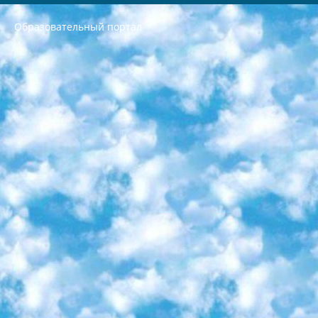
Образовательный портал
РЕСПУБЛИКА УЗБЕКИСТАН МИНИСТРЕРСТВО ДОШКОЛЬНОГО И ШКОЛЬНОГО ОБРАЗОВАНИЯ КОМАНДА в общеобразовательных учреждениях в 2023-2024 учебном году организация и проведение итоговой государственной аттестации обучающихся о Министра дошкольного и школьного образования Республики Узбекистан от 4 марта 2008 года (постановлением Минюста от 20 марта 2008 года № 1778 государственной регистрации) «Итоговое состояние учащихся общего среднего образования на основании положения об утверждении положения об аттестации общего среднего образования выпускной экзамен студентов в образовательных учреждениях в 2023-2024 учебном году В целях организации и прохождения аттестации приказываю: 1. Следующее: перечень предметов, по которым будет проводиться итоговая государственная аттестация и экзамен формы перевода согласно приложению 1; сертификаты международного образца, оценивающие уровень владения иностранными языками перечень согласно приложению 2; 2. Педагогический при специализированных образовательных учреждениях. научно-практический центр квалификации и международной оценки (Д.Давидова) 2024 г. До 25 марта: задания по предметам, по которым будет проводиться итоговая аттестация разработка и утверждение технических условий; итоговая аттестация на основании разработанного предметного задания разработка вопросов по предметам (устно и письменно), экзамен передача; общеобразовательные средние школы и специальные учебные заведения учащиеся выпускных классов школ и интернатов в агентской системе подготовка базы данных экзаменационных материалов и критериев оценки; перевод базы экзаменационных материалов на все языки обучения подать в Республиканский образовательный центр для изготовления; варианты экзаменов на основе разработанных контрольных материалов пусть будут поставлены задачи формирования. 3. Республиканский образовательный центр (Ш.Худайкулов) до 5 апреля 2024 года. до: база данных предоставленных экзаменационных материалов на все языки обучения перевод и экспертиза; для слепых, слабовидящих, глухих, слабослышащих и умственно отсталых детей учащиеся выпускных классов специализированных школ и школ-интернатов база данных экзаменационных материалов на всех преподаваемых языках подготовка критериев оценки; специализированные школы для умственно отсталых детей и технологии для учащихся выпускных классов школ-интернатов разработка соответствующих рекомендаций и критериев проведения ЕГЭ по естествознанию давать задания. 4. Педагогический при специализированных образовательных учреждениях. Научно-практический центр навыков и международной оценки (Д.Давидова), Республика образовательный центр (Худайкулов Ш.) итоговый государственный аттестационный экзамен ориентирован на творческое и логическое мышление при подготовке базы материалов учитывать введение заданий. 5. Следует отметить, что: сертификат государственного образца о знании общеобразовательного предмета и как минимум национальный уровень B1 по предметам на иностранных языках, указанным в Приложении 2. или международно признанный сертификат эквивалентного уровня студенты, изучающие определенный предмет, освобождаются от экзамена; по соответствующим предметам запланирована итоговая государственная аттестация за день до дня, путем жеребьевки Рабочей группой (в письменной форме по предметам, проводимым в форме) из числа сформированных вариантов выбрано 2 варианта; 2 выбранных варианта экзамена анонсированы на официальном сайте министерства и все выпускники по всей стране на основе этих вариантов проводит итоговую государственную аттестацию. 6. Государственное образование учащихся средних общеобразовательных учреждений. знания в соответствии с квалификационными требованиями, которые необходимо приобрести на основании стандартов итоговый (выпускной) контроль для 9 и 11 классов в целях тестирования Экзамены (далее – экзамены) состоят из предметов, перечисленных в приложении 1. будет сделано. 7. Экзамены пройдут с 26 мая по 15 июня 2024 г. (кроме науки физического воспитания). 8. Физическая для учащихся 9 классов общесредних образовательных учреждений. Экзамены по предмету «Образование, квалификация медицина» 1-6 мая 2024 года. сотрудники перевести под присмотр (с отклонениями в физическом или умственном развитии) специализированная школа для детей, школы-интернаты и со сколиозом школы-интернаты санаторного типа для больных детей исключены). 9. Он был слепым, слабовидящим и имел нарушения опорно-двигательного аппарата. экзамены в специализированных школах и интернатах для детей должны проводиться исходя из требований, предъявляемых к общеобразовательным учреждениям (физкультура кроме науки). 10. Специализированная школа для глухих и слабослышащих детей. и экзамены в интернатах и быть реализован в виде письменного теста по математике. 11. Специальность для умственно отсталых детей. Для 9 класса Родной язык и литературное письмо Государственный язык (язык обучения – узбекский). для неклассов) написано Математическое письмо Письменная/устная история Узбекистана Физическое воспитание практично Итоговый контроль Для 11 класса Написание родного языка и литературы (эссе) Математическое письмо Узбекский язык (обучение на узбекском языке) не посещающее общее среднее образование для учреждений)/Образовательное учреждение выбор письменный и устный Иностранный язык письменный/устный Письменная/устная история Узбекистана *По выбору студента:  Химия  Физика  Основы государственного права  География 10 бесплатных образовательных ресурсов - Мы составили подборку онлайн-проектов с интерактивными упражнениями, видеолекциями и статьями. Они помогут вам обрести новые и освежить старые знания бесплатно. 1. «ИНТУИТ» Старейшая образовательная площадка Рунета. Здесь вы найдёте сотни текстовых и видеокурсов на десятки различных тем — от программирования до психологии. Многие курсы подготовлены российскими университетами и крупными международными компаниями вроде Intel и Microsoft. Самостоятельное обучение бесплатное, но желающие могут оплатить услуги персональных наставников. 2. «Смартия» знакомит с актуальными профессиями и подсказывает, как им обучаться. Выбрав заинтересовавшую вас специальность — SMM-специалист, фотограф, веб-дизайнер или другую, — увидите список необходимых для неё умений. Чтобы вы могли освоить их самостоятельно, для каждого умения площадка отображает подборку ссылок на учебные материалы. Хотя «Смартия» ориентируется на русскоязычную аудиторию, часть контента всё же доступна только на английском. 3. «Лекторий Физтеха» Проект Московского физико-технического института (Физтеха). С его помощью вы можете смотреть онлайн серии лекций, записанные на видео в этом вузе. В числе доступных предметов — физика, биология, химия, информационные технологии и другие. К некоторым лекциям администрация ресурса прилагает готовые конспекты, которые можно скачивать в PDF-формате. 4. ITMOcourses Онлайн-площадка Санкт-Петербургского национального исследовательского университета информационных технологий, механики и оптики (ИТМО). Ресурс предоставляет свободный доступ к курсам, разработанным в этом вузе. Каталог материалов разбит на четыре категории: «Оптические системы и технологии», «Приборостроение и робототехника», «Информационные технологии» и «Биотехнологии». Курсы состоят из видеолекций, интерактивных демонстраций и заданий. 5. «КиберЛенинка» Электронная научная библиотека открытого доступа. Каталог площадки регулярно обрастает текстами статей из различных научных изданий. Сгруппированные по журналам и рубрикам публикации можно читать онлайн или скачивать целиком в PDF-формате. Проект нацелен на популяризацию науки за счёт открытого доступа к качественной информации. 6. «ПостНаука» На этом ресурсе публикуют подборки видеолекций, составленные экспертами из разных отраслей и объединённые общими темами. Среди них, к примеру, есть серии «Биоинформатика и геномика», «Культура средневековой Скандинавии» и Cinema Studies о теории кино. Каждая подборка лекций — логически связанная история, рассказанная экспертом от первого лица. Кроме того, на сайте появляются научно-образовательные статьи и тесты на разные темы. 7. «Newочём» Команда проекта «Newочём» отбирает самые интересные тексты из англоязычных СМИ и переводит те из них, за которые голосуют участники сообщества «ВКонтакте». По большей части это научно-популярные статьи. Редакторы придумывают лишь заголовки, в остальном содержание переводов соответствует оригиналам. Полные тексты можно читать прямо в социальной сети. 8. InternetUrok Онлайн-база материалов по основным дисциплинам школьной программы. Информация на сайте структурирована по классам, предметам и темам (урокам). Каждый урок состоит из видеолекций и конспектов. Есть также интерактивные тренажёры и тесты для закрепления пройденного материала. Даже если вы давно окончили школу, возможность повторить программу старших классов всегда может пригодиться. 9. Edutainme Ещё один ресурс об образовании. В отличие от Newtonew, как мне кажется, Edutainme больше ориентируется на представителей индустрии: педагогов, предпринимателей, разработчиков образовательных проектов. Но и любой, кто просто стремится к саморазвитию, найдёт на сайте много полезного и интересного для себя. Например, информацию о новых курсах и образовательных сервисах. 10. Newtonew Онлайн-медиа об образовании и обучении в широком смысле. Авторы Newtonew пишут об инструментах, заведениях, тактиках и стратегиях, которые помогают учить других и получать новые знания самостоятельно. На этой площадке вы найдёте новости, обзоры, аналитические мат