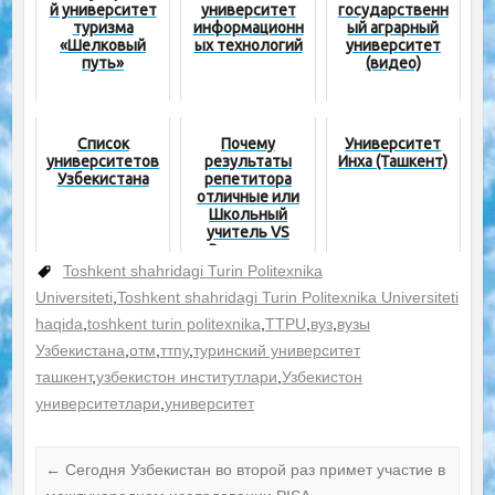
й университет
университет
государственн
туризма
информационн
ый аграрный
«Шелковый
ых технологий
университет
путь»
(видео)
Список
Почему
Университет
университетов
результаты
Инха (Ташкент)
Узбекистана
репетитора
отличные или
Школьный
учитель VS
Репетитор
Toshkent shahridagi Turin Politexnika
Universiteti
,
Toshkent shahridagi Turin Politexnika Universiteti
haqida
,
toshkent turin politexnika
,
TTPU
,
вуз
,
вузы
Узбекистана
,
отм
,
ттпу
,
туринский университет
ташкент
,
узбекистон институтлари
,
Узбекистон
университетлари
,
университет
←
Сегодня Узбекистан во второй раз примет участие в