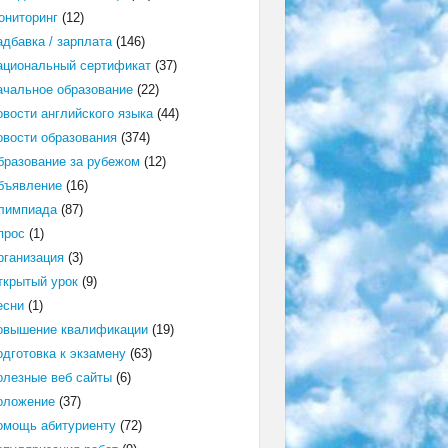
ониторинг
(12)
адбавка / зарплата
(146)
ациональный сертификат
(37)
ачальное образование
(22)
овости английского языка
(44)
овости образования
(374)
бразование за рубежом
(12)
бъявление
(16)
лимпиада
(87)
прос
(1)
рганизация
(3)
ткрытый урок
(9)
есни
(1)
овышение квалификации
(19)
одготовка к экзамену
(63)
олезные веб сайты
(6)
оложение
(37)
омощь абитуриенту
(72)