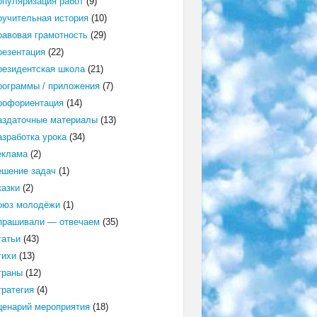
опуляризация работ
(9)
оучительная история
(10)
равовая грамотность
(29)
резентация
(22)
резидентская школа
(21)
рограммы / приложения
(7)
рофориентация
(14)
аздаточные материалы
(13)
азработка урока
(34)
еклама
(2)
ешение задач
(1)
казки
(2)
оюз молодёжи
(1)
прашивали — отвечаем
(35)
татьи
(43)
тихи
(13)
траны
(12)
тратегия
(4)
ценарий мероприятия
(18)