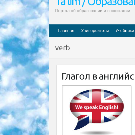
Ta’lim / Образов
Портал об образовании и воспитании
Главная
Университеты
Учебники
verb
Глагол в английс