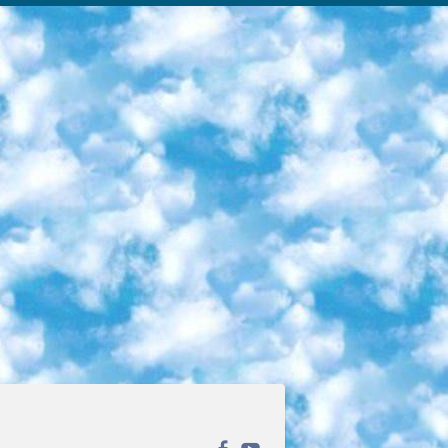
ека открытого доступа. Каталог площадки регулярно обрастает текстами статей из различных научных изданий. Сгруппированные по журналам и рубрикам публикации можно читать онлайн или скачивать целиком в PDF-формате. Проект нацелен на популяризацию науки за счёт открытого доступа к качественной информации. 6. «ПостНаука» На этом ресурсе публикуют подборки видеолекций, составленные экспертами из разных отраслей и объединённые общими темами. Среди них, к примеру, есть серии «Биоинформатика и геномика», «Культура средневековой Скандинавии» и Cinema Studies о теории кино. Каждая подборка лекций — логически связанная история, рассказанная экспертом от первого лица. Кроме того, на сайте появляются научно-образовательные статьи и тесты на разные темы. 7. «Newочём» Команда проекта «Newочём» отбирает самые интересные тексты из англоязычных СМИ и переводит те из них, за которые голосуют участники сообщества «ВКонтакте». По большей части это научно-популярные статьи. Редакторы придумывают лишь заголовки, в остальном содержание переводов соответствует оригиналам. Полные тексты можно читать прямо в социальной сети. 8. InternetUrok Онлайн-база материалов по основным дисциплинам школьной программы. Информация на сайте структурирована по классам, предметам и темам (урокам). Каждый урок состоит из видеолекций и конспектов. Есть также интерактивные тренажёры и тесты для закрепления пройденного материала. Даже если вы давно окончили школу, возможность повторить программу старших классов всегда может пригодиться. 9. Edutainme Ещё один ресурс об образовании. В отличие от Newtonew, как мне кажется, Edutainme больше ориентируется на представителей индустрии: педагогов, предпринимателей, разработчиков образовательных проектов. Но и любой, кто просто стремится к саморазвитию, найдёт на сайте много полезного и интересного для себя. Например, информацию о новых курсах и образовательных сервисах. 10. Newtonew Онлайн-медиа об образовании и обучении в широком смысле. Авторы Newtonew пишут об инструментах, заведениях, тактиках и стратегиях, которые помогают учить других и получать новые знания самостоятельно. На этой площадке вы найдёте новости, обзоры, аналитические мат