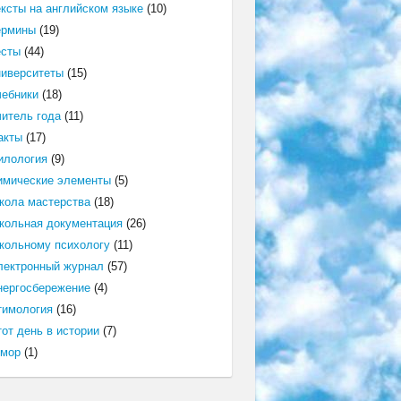
ексты на английском языке
(10)
ермины
(19)
есты
(44)
ниверситеты
(15)
чебники
(18)
читель года
(11)
акты
(17)
илология
(9)
имические элементы
(5)
кола мастерства
(18)
кольная документация
(26)
кольному психологу
(11)
лектронный журнал
(57)
нергосбережение
(4)
тимология
(16)
от день в истории
(7)
мор
(1)