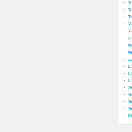
Т
Т
Т
У
У
У
Ф
Ф
Х
Ш
Ш
Ш
Э
Э
Э
Эт
Ю