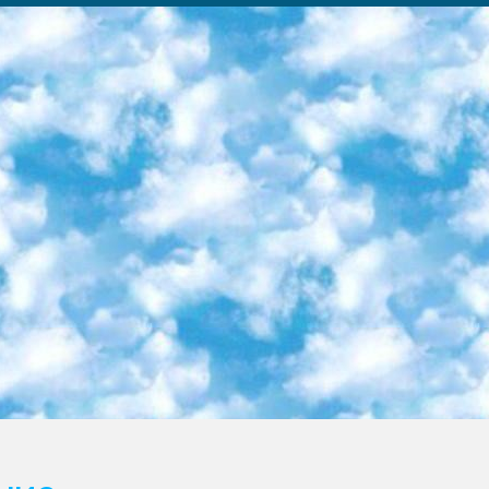
ка образовательный центр (Худайкулов Ш.) итоговый государственный аттестационный экзамен ориентирован на творческое и логическое мышление при подготовке базы материалов учитывать введение заданий. 5. Следует отметить, что: сертификат государственного образца о знании общеобразовательного предмета и как минимум национальный уровень B1 по предметам на иностранных языках, указанным в Приложении 2. или международно признанный сертификат эквивалентного уровня студенты, изучающие определенный предмет, освобождаются от экзамена; по соответствующим предметам запланирована итоговая государственная аттестация за день до дня, путем жеребьевки Рабочей группой (в письменной форме по предметам, проводимым в форме) из числа сформированных вариантов выбрано 2 варианта; 2 выбранных варианта экзамена анонсированы на официальном сайте министерства и все выпускники по всей стране на основе этих вариантов проводит итоговую государственную аттестацию. 6. Государственное образование учащихся средних общеобразовательных учреждений. знания в соответствии с квалификационными требованиями, которые необходимо приобрести на основании стандартов итоговый (выпускной) контроль для 9 и 11 классов в целях тестирования Экзамены (далее – экзамены) состоят из предметов, перечисленных в приложении 1. будет сделано. 7. Экзамены пройдут с 26 мая по 15 июня 2024 г. (кроме науки физического воспитания). 8. Физическая для учащихся 9 классов общесредних образовательных учреждений. Экзамены по предмету «Образование, квалификация медицина» 1-6 мая 2024 года. сотрудники перевести под присмотр (с отклонениями в физическом или умственном развитии) специализированная школа для детей, школы-интернаты и со сколиозом школы-интернаты санаторного типа для больных детей исключены). 9. Он был слепым, слабовидящим и имел нарушения опорно-двигательного аппарата. экзамены в специализированных школах и интернатах для детей должны проводиться исходя из требований, предъявляемых к общеобразовательным учреждениям (физкультура кроме науки). 10. Специализированная школа для глухих и слабослышащих детей. и экзамены в интернатах и быть реализован в виде письменного теста по математике. 11. Специальность для умственно отсталых детей. Для 9 класса Родной язык и литературное письмо Государственный язык (язык обучения – узбекский). для неклассов) написано Математическое письмо Письменная/устная история Узбекистана Физическое воспитание практично Итоговый контроль Для 11 класса Написание родного языка и литературы (эссе) Математическое письмо Узбекский язык (обучение на узбекском языке) не посещающее общее среднее образование для учреждений)/Образовательное учреждение выбор письменный и устный Иностранный язык письменный/устный Письменная/устная история Узбекистана *По выбору студента:  Химия  Физика  Основы государственного права  География 10 бесплатных образовательных ресурсов - Мы составили подборку онлайн-проектов с интерактивными упражнениями, видеолекциями и статьями. Они помогут вам обрести новые и освежить старые знания бесплатно. 1. «ИНТУИТ» Старейшая образовательная площадка Рунета. Здесь вы найдёте сотни текстовых и видеокурсов на десятки различных тем — от программирования до психологии. Многие курсы подготовлены российскими университетами и крупными международными компаниями вроде Intel и Microsoft. Самостоятельное обучение бесплатное, но желающие могут оплатить услуги персональных наставников. 2. «Смартия» знакомит с актуальными профессиями и подсказывает, как им обучаться. Выбрав заинтересовавшую вас специальность — SMM-специалист, фотограф, веб-дизайнер или другую, — увидите список необходимых для неё умений. Чтобы вы могли освоить их самостоятельно, для каждого умения площадка отображает подборку ссылок на учебные материалы. Хотя «Смартия» ориентируется на русскоязычную аудиторию, часть контента всё же доступна только на английском. 3. «Лекторий Физтеха» Проект Московского физико-технического института (Физтеха). С его помощью вы можете смотреть онлайн серии лекций, записанные на видео в этом вузе. В числе доступных предметов — физика, биология, химия, информационные технологии и другие. К некоторым лекциям администрация ресурса прилагает готовые конспекты, которые можно скачивать в PDF-формате. 4. ITMOcourses Онлайн-площадка Санкт-Петербургского национального исследовательского университета информационных технологий, механики и оптики (ИТМО). Ресурс предоставляет свободный доступ к курсам, разработанным в этом вузе. Каталог материалов разбит на четыре категории: «Оптические системы и технологии», «Приборостроение и робототехника», «Информационные технологии» и «Биотехнологии». Курсы состоят из видеолекций, интерактивных демонстраций и заданий. 5. «КиберЛенинка» Электронная научная библиот