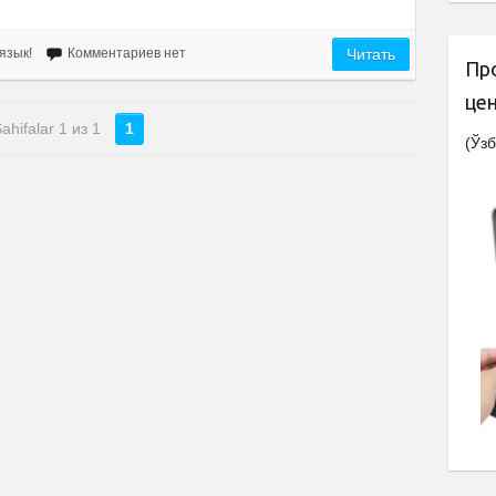
язык!
Комментариев нет
Читать
Пр
це
ahifalar 1 из 1
1
(Ўзб