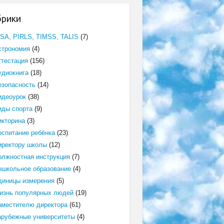
брики
ISA, PIRLS, TIMSS, TALIS
(7)
строномия
(4)
ттестация
(156)
удиокнига
(18)
езопасность
(14)
идеоурок
(38)
иды спорта
(9)
икторина
(3)
оспитание ребёнка
(23)
иректору школы
(12)
олжностная инструкция
(7)
ошкольное образование
(4)
диницы измерения
(5)
изнь популярных людей
(19)
аместителю директора
(61)
арубежные университеты
(4)