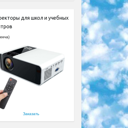
оекторы для школ и учебных
нтров
екча)
Заказать