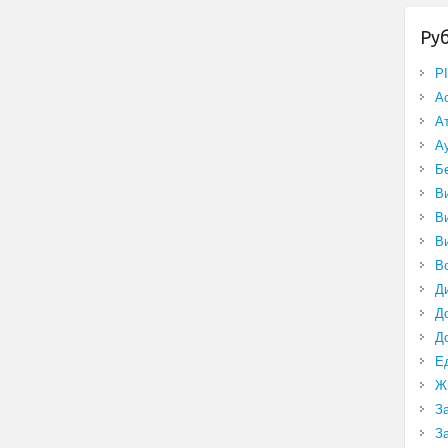
Ру
P
А
А
А
Б
В
В
В
В
Д
Д
Д
Е
Ж
З
З