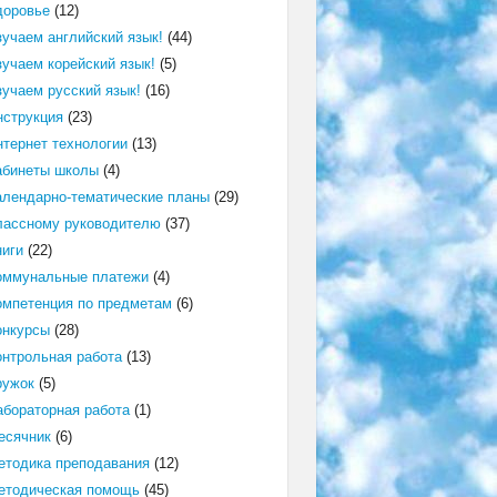
доровье
(12)
зучаем английский язык!
(44)
зучаем корейский язык!
(5)
зучаем русский язык!
(16)
нструкция
(23)
нтернет технологии
(13)
абинеты школы
(4)
алендарно-тематические планы
(29)
лассному руководителю
(37)
ниги
(22)
оммунальные платежи
(4)
омпетенция по предметам
(6)
онкурсы
(28)
онтрольная работа
(13)
ружок
(5)
абораторная работа
(1)
есячник
(6)
етодика преподавания
(12)
етодическая помощь
(45)