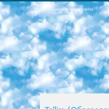
Образовательный портал
РЕСПУБЛИКА УЗБЕКИСТАН МИНИСТРЕРСТВО ДОШКОЛЬНОГО И ШКОЛЬНОГО ОБРАЗОВАНИЯ КОМАНДА в общеобразовательных учреждениях в 2023-2024 учебном году организация и проведение итоговой государственной аттестации обучающихся о Министра дошкольного и школьного образования Республики Узбекистан от 4 марта 2008 года (постановлением Минюста от 20 марта 2008 года № 1778 государственной регистрации) «Итоговое состояние учащихся общего среднего образования на основании положения об утверждении положения об аттестации общего среднего образования выпускной экзамен студентов в образовательных учреждениях в 2023-2024 учебном году В целях организации и прохождения аттестации приказываю: 1. Следующее: перечень предметов, по которым будет проводиться итоговая государственная аттестация и экзамен формы перевода согласно приложению 1; сертификаты международного образца, оценивающие уровень владения иностранными языками перечень согласно приложению 2; 2. Педагогический при специализированных образовательных учреждениях. научно-практический центр квалификации и международной оценки (Д.Давидова) 2024 г. До 25 марта: задания по предметам, по которым будет проводиться итоговая аттестация разработка и утверждение технических условий; итоговая аттестация на основании разработанного предметного задания разработка вопросов по предметам (устно и письменно), экзамен передача; общеобразовательные средние школы и специальные учебные заведения учащиеся выпускных классов школ и интернатов в агентской системе подготовка базы данных экзаменационных материалов и критериев оценки; перевод базы экзаменационных материалов на все языки обучения подать в Республиканский образовательный центр для изготовления; варианты экзаменов на основе разработанных контрольных материалов пусть будут поставлены задачи формирования. 3. Республиканский образовательный центр (Ш.Худайкулов) до 5 апреля 2024 года. до: база данных предоставленных экзаменационных материалов на все языки обучения перевод и экспертиза; для слепых, слабовидящих, глухих, слабослышащих и умственно отсталых детей учащиеся выпускных классов специализированных школ и школ-интернатов база данных экзаменационных материалов на всех преподаваемых языках подготовка критериев оценки; специализированные школы для умственно отсталых детей и технологии для учащихся выпускных классов школ-интернатов разработка соответствующих рекомендаций и критериев проведения ЕГЭ по естествознанию давать задания. 4. Педагогический при специализированных образовательных учреждениях. Научно-практический центр навыков и международной оценки (Д.Давидова), Республи