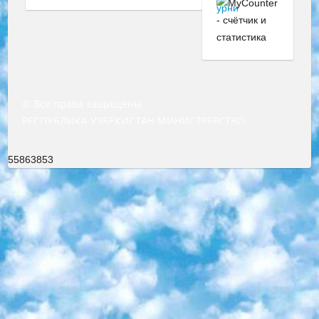
© Все права защищены
РЕСПУБЛИКА УЗБЕКИСТАН МИНИСТРЕРСТВО ДОШКОЛЬНОГО И ШКОЛЬНОГО ОБРАЗОВАНИЯ КОМАНДА в общеобразовательных учреждениях в 2023-2024 учебном году организация и проведение итоговой государственной аттестации обучающихся о Министра дошкольного и школьного образования Республики Узбекистан от 4 марта 2008 года (постановлением Минюста от 20 марта 2008 года № 1778 государственной регистрации) «Итоговое состояние учащихся общего среднего образования на основании положения об утверждении положения об аттестации общего среднего образования выпускной экзамен студентов в образовательных учреждениях в 2023-2024 учебном году В целях организации и прохождения аттестации приказываю: 1. Следующее: перечень предметов, по которым будет проводиться итоговая государственная аттестация и экзамен формы перевода согласно приложению 1; сертификаты международного образца, оценивающие уровень владения иностранными языками перечень согласно приложению 2; 2. Педагогический при специализированных образовательных учреждениях. научно-практический центр квалификации и международной оценки (Д.Давидова) 2024 г. До 25 марта: задания по предметам, по которым будет проводиться итоговая аттестация разработка и утверждение технических условий; итоговая аттестация на основании разработанного предметного задания разработка вопросов по предметам (устно и письменно), экзамен передача; общеобразовательные средние школы и специальные учебные заведения учащиеся выпускных классов школ и интернатов в агентской системе подготовка базы данных экзаменационных материалов и критериев оценки; перевод базы экзаменационных материалов на все языки обучения подать в Республиканский образовательный центр для изготовления; варианты экзаменов на основе разработанных контрольных материалов пусть будут поставлены задачи формирования. 3. Республиканский образовательный центр (Ш.Худайкулов) до 5 апреля 2024 года. до: база данных предоставленных экзаменационных материалов на все языки обучения перевод и экспертиза; для слепых, слабовидящих, глухих, слабослышащих и умственно отсталых детей учащиеся выпускных классов специализированных школ и школ-интернатов база данных экзаменационных материалов на всех преподаваемых языках подготовка критериев оценки; специализированные школы для умственно отсталых детей и технологии для учащихся выпускных классов школ-интернатов разработка соответствующих рекомендаций и критериев проведения ЕГЭ по естествознанию давать задания. 4. Педагогический при специализированных образовательных учреждениях. Научно-практический центр навыков и международной оценки (Д.Давидова), Республика образовательный центр (Худайкулов Ш.) итоговый государственный аттестационный экзамен ориентирован на творческое и логическое мышление при подготовке базы материалов учитывать введение заданий. 5. Следует отметить, что: сертификат государственного образца о знании общеобразовательного предмета и как минимум национальный уровень B1 по предметам на иностранных языках, указанным в Приложении 2. или международно признанный сертификат эквивалентного уровня студенты, изучающие определенный предмет, освобождаются от экзамена; по соответствующим предметам запланирована итоговая государственная аттестация за день до дня, путем жеребьевки Рабочей группой (в письменной форме по предметам, проводимым в форме) из числа сформированных вариантов выбрано 2 варианта; 2 выбранных варианта экзамена анонсированы на официальном сайте министерства и все выпускники по всей стране на основе этих вариантов проводит итоговую государственную аттестацию. 6. Государственное образование учащихся средних общеобразовательных учреждений. знания в соответствии с квалификационными требованиями, которые необходимо приобрести на основании стандартов итоговый (выпускной) контроль для 9 и 11 классов в целях тестирования Экзамены (далее – экзамены) состоят из предметов, перечисленных в приложении 1. будет сделано. 7. Экзамены пройдут с 26 мая по 15 июня 2024 г. (кроме науки физического воспитания). 8. Физическая для учащихся 9 классов общесредних образовательных учреждений. Экзамены по предмету «Образование, квалификация медицина» 1-6 мая 2024 года. сотрудники перевести под присмотр (с отклонениями в физическом или умственном развитии) специализированная школа для детей, школы-интернаты и со сколиозом школы-интернаты санаторного типа для больных детей исключены). 9. Он был слепым, слабовидящим и имел нарушения опорно-двигательного аппарата. экзамены в специализированных школах и интернатах для детей должны проводиться исходя из требований, предъявляемых к общеобразовательным учреждениям (физкультура кроме науки). 10. Специализированная школа для глухих и слабослышащих детей. и экзамены в интернатах и быть реализован в виде письменного теста по математике. 11. Специальность для умственно отсталых детей. Для 9 класса Родной язык и литературное письмо Государственный язык (язык обучения – узбекский). для неклассов) написано Математическое письмо Письменная/устная история Узбекистана Физическое воспитание практично Итоговый контроль Для 11 класса Написание родного языка и литературы (эссе) Математическое письмо Узбекский язык (обучение на узбекском языке) не посещающее общее среднее образование для учреждений)/Образовательное учреждение выбор письменный и устный Иностранный язык письменный/устный Письменная/устная история Узбекистана *По выбору студента:  Химия  Физика  Основы государственного права  География 10 бесплатных образовательных ресурсов - Мы составили подборку онлайн-проектов с интерактивными упражнениями, видеолекциями и статьями. Они помогут вам обрести новые и освежить старые знания бесплатно. 1. «ИНТУИТ» Старейшая образовательная площадка Рунета. Здесь вы найдёте сотни текстовых и видеокурсов на десятки различных тем — от программирования до психологии. Многие курсы подготовлены российскими университетами и крупными международными компаниями вроде Intel и Microsoft. Самостоятельное обучение бесплатное, но желающие могут оплатить услуги персональных наставников. 2. «Смартия» знакомит с актуальными профессиями и подсказывает, как им обучаться. Выбрав заинтересовавшую вас специальность — SMM-специалист, фотограф, веб-дизайнер или другую, — увидите список необходимых для неё умений. Чтобы вы могли освоить их самостоятельно, для каждого умения площадка отображает подборку ссылок на учебные материалы. Хотя «Смартия» ориентируется на русскоязычную аудиторию, часть контента всё же доступна только на английском. 3. «Лекторий Физтеха» Проект Московского физико-технического института (Физтеха). С его помощью вы можете смотреть онлайн серии лекций, записанные на видео в этом вузе. В числе доступных предметов — физика, биология, химия, информационные технологии и другие. К некоторым лекциям администрация ресурса прилагает готовые конспекты, которые можно скачивать в PDF-формате. 4. ITMOcourses Онлайн-площадка Санкт-Петербургского национального исследовательского университета информационных технологий, механики и оптики (ИТМО). Ресурс предоставляет свободный доступ к курсам, разработанным в этом вузе. Каталог материалов разбит на четыре категории: «Оптические системы и технологии», «Приборостроение и робототехника», «Информационные технологии» и «Биотехнологии». Курсы состоят из видеолекций, интерактивных демонстраций и заданий. 5. «КиберЛенинка» Электронная научная библиотека открытого доступа. Каталог площадки регулярно обрастает текстами статей из различных научных изданий. Сгруппированные по журналам и рубрикам публикации можно читать онлайн или скачивать целиком в PDF-формате. Проект нацелен на популяризацию науки за счёт открытого доступа к качественной информации. 6. «ПостНаука» На этом ресурсе публикуют подборки видеолекций, составленные экспертами из разных отраслей и объединённые общими темами. Среди них, к примеру, есть серии «Биоинформатика и геномика», «Культура средневековой Скандинавии» и Cinema Studies о теории кино. Каждая подборка лекций — логически связанная история, рассказанная экспертом от первого лица. Кроме того, на сайте появляются научно-образовательные статьи и тесты на разные темы. 7. «Newочём» Команда проекта «Newочём» отбирает самые интересные тексты из англоязычных СМИ и переводит те из них, за которые голосуют участники сообщества «ВКонтакте». По большей части это научно-популярные статьи. Редакторы придумывают лишь заголовки, в остальном содержание переводов соответствует оригиналам. Полные тексты можно читать прямо в социальной сети. 8. InternetUrok Онлайн-база материалов по основным дисциплинам школьной программы. Информация на сайте структурирована по классам, предметам и темам (урокам). Каждый урок состоит из видеолекций и конспектов. Есть также интерактивные тренажёры и тесты для закрепления пройденного материала. Даже если вы давно окончили школу, возможность повторить программу старших классов всегда может пригодиться. 9. Edutainme Ещё один ресурс об образовании. В отличие от Newtonew, как мне кажется, Edutainme больше ориентируется на представителей индустрии: педагогов, предпринимателей, разработчиков образовательных проектов. Но и любой, кто просто стремится к саморазвитию, найдёт на сайте много полезного и интересного для себя. Например, информацию о новых курсах и образовательных сервисах. 10. Newtonew Онлайн-медиа об образовании и обучении в широком смысле. Авторы Newtonew пишут об инструментах, заведениях, тактиках и стратегиях, которые помогают учить других и получать новые знания самостоятельно. На этой площадке вы найдёте новости, обзоры, аналитические мате
55863853