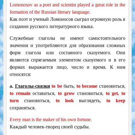
Lomonosov as a poet and scientist played a great role in the
formation of the Russian literary language.
Как поэт и ученый Ломоносов сыграл огромную роль в
создании русского литературного языка.
Служебные глаголы не имеют самостоятельного
значения и употребляются для образования сложных
форм глагола или составного сказуемого. Они
являются спрягаемым элементом сказуемого и в его
формах выражается лицо, число и время. К ним
относятся:
a.
Глаголы-связки
to be
быть,
to become
становиться,
to remain
оставаться,
to grow
становиться,
to get, to
turn
становиться,
to look
выглядеть,
to keep
сохраняться.
Every man is the maker of his own fortune.
Каждый человек-творец своей судьбы.