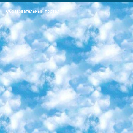
Образовательный портал
РЕСПУБЛИКА УЗБЕКИСТАН МИНИСТРЕРСТВО ДОШКОЛЬНОГО И ШКОЛЬНОГО ОБРАЗОВАНИЯ КОМАНДА в общеобразовательных учреждениях в 2023-2024 учебном году организация и проведение итоговой государственной аттестации обучающихся о Министра дошкольного и школьного образования Республики Узбекистан от 4 марта 2008 года (постановлением Минюста от 20 марта 2008 года № 1778 государственной регистрации) «Итоговое состояние учащихся общего среднего образования на основании положения об утверждении положения об аттестации общего среднего образования выпускной экзамен студентов в образовательных учреждениях в 2023-2024 учебном году В целях организации и прохождения аттестации приказываю: 1. Следующее: перечень предметов, по которым будет проводиться итоговая государственная аттестация и экзамен формы перевода согласно приложению 1; сертификаты международного образца, оценивающие уровень владения иностранными языками перечень согласно приложению 2; 2. Педагогический при специализированных образовательных учреждениях. научно-практический центр квалификации и международной оценки (Д.Давидова) 2024 г. До 25 марта: задания по предметам, по которым будет проводиться итоговая аттестация разработка и утверждение технических условий; итоговая аттестация на основании разработанного предметного задания разработка вопросов по предметам (устно и письменно), экзамен передача; общеобразовательные средние школы и специальные учебные заведения учащиеся выпускных классов школ и интернатов в агентской системе подготовка базы данных экзаменационных материалов и критериев оценки; перевод базы экзаменационных материалов на все языки обучения подать в Республиканский образовательный центр для изготовления; варианты экзаменов на основе разработанных контрольных материалов пусть будут поставлены задачи формирования. 3. Республиканский образовательный центр (Ш.Худайкулов) до 5 апреля 2024 года. до: база данных предоставленных экзаменационных материалов на все языки обучения перевод и экспертиза; для слепых, слабовидящих, глухих, слабослышащих и умственно отсталых детей учащиеся выпускных классов специализированных школ и школ-интернатов база данных экзаменационных материалов на всех преподаваемых языках подготовка критериев оценки; специализированные школы для умственно отсталых детей и технологии для учащихся выпускных классов школ-интернатов разработка соответствующих рекомендаций и критериев проведения ЕГЭ по естествознанию давать задания. 4. Педагогический при специализированных образовательных учреждениях. Научно-практический центр навыков и международной оценки (Д.Давидова), Республика образовательный центр (Худайкулов Ш.) итоговый государственный аттестационный экзамен ориентирован на творческое и логическое мышление при подготовке базы материалов учитывать введение заданий. 5. Следует отметить, что: сертификат государственного образца о знании общеобразовательного предмета и как минимум национальный уровень B1 по предметам на иностранных языках, указанным в Приложении 2. или международно признанный сертификат эквивалентного уровня студенты, изучающие определенный предмет, освобождаются от экзамена; по соответствующим предметам запланирована итоговая государственная аттестация за день до дня, путем жеребьевки Рабочей группой (в письменной форме по предметам, проводимым в форме) из числа сформированных вариантов выбрано 2 варианта; 2 выбранных варианта экзамена анонсированы на официальном сайте министерства и все выпускники по всей стране на основе этих вариантов проводит итоговую государственную аттестацию. 6. Государственное образование учащихся средних общеобразовательных учреждений. знания в соответствии с квалификационными требованиями, которые необходимо приобрести на основании стандартов итоговый (выпускной) контроль для 9 и 11 классов в целях тестирования Экзамены (далее – экзамены) состоят из предметов, перечисленных в приложении 1. будет сделано. 7. Экзамены пройдут с 26 мая по 15 июня 2024 г. (кроме науки физического воспитания). 8. Физическая для учащихся 9 классов общесредних образовательных учреждений. Экзамены по предмету «Образование, квалификация медицина» 1-6 мая 2024 года. сотрудники перевести под присмотр (с отклонениями в физическом или умственном развитии) специализированная школа для детей, школы-интернаты и со сколиозом школы-интернаты санаторного типа для больных детей исключены). 9. Он был слепым, слабовидящим и имел нарушения опорно-двигательного аппарата. экзамены в специализированных школах и интернатах для детей должны проводиться исходя из требований, предъявляемых к общеобразовательным учреждениям (физкультура кроме науки). 10. Специализированная школа для глухих и слабослышащих детей. и экзамены в интернатах и быть реализован в виде письменного теста по математике. 11. Специальность для умственно отсталых детей. Для 9 класса Родной язык и литературное письмо Государственный язык (язык обучения – узбекский). для неклассов) написано Математическое письмо Письменная/устная история Узбекистана Физическое воспитание практично Итоговый контроль Для 11 класса Написание родного языка и литературы (эссе) Математическое письмо Узбекский язык (обучение на узбекском языке) не посещающее общее среднее образование для учреждений)/Образовательное учреждение выбор письменный и устный Иностранный язык письменный/устный Письменная/устная история Узбекистана *По выбору студента:  Химия  Физика  Основы государственного права  География 10 бесплатных образовательных ресурсов - Мы составили подборку онлайн-проектов с интерактивными упражнениями, видеолекциями и статьями. Они помогут вам обрести новые и освежить старые знания бесплатно. 1. «ИНТУИТ» Старейшая образовательная площадка Рунета. Здесь вы найдёте сотни текстовых и видеокурсов на десятки различных тем — от программирования до психологии. Многие курсы подготовлены российскими университетами и крупными международными компаниями вроде Intel и Microsoft. Самостоятельное обучение бесплатное, но желающие могут оплатить услуги персональных наставников. 2. «Смартия» знакомит с актуальными профессиями и подсказывает, как им обучаться. Выбрав заинтересовавшую вас специальность — SMM-специалист, фотограф, веб-дизайнер или другую, — увидите список необходимых для неё умений. Чтобы вы могли освоить их самостоятельно, для каждого умения площадка отображает подборку ссылок на учебные материалы. Хотя «Смартия» ориентируется на русскоязычную аудиторию, часть контента всё же доступна только на английском. 3. «Лекторий Физтеха» Проект Московского физико-технического института (Физтеха). С его помощью вы можете смотреть онлайн серии лекций, записанные на видео в этом вузе. В числе доступных предметов — физика, биология, химия, информационные технологии и другие. К некоторым лекциям администрация ресурса прилагает готовые конспекты, которые можно скачивать в PDF-формате. 4. ITMOcourses Онлайн-площадка Санкт-Петербургского национального исследовательского университета информационных технологий, механики и оптики (ИТМО). Ресурс предоставляет свободный доступ к курсам, разработанным в этом вузе. Каталог материалов разбит на четыре категории: «Оптические системы и технологии», «Приборостроение и робототехника», «Информационные технологии» и «Биотехнологии». Курсы состоят из видеолекций, интерактивных демонстраций и заданий. 5. «КиберЛенинка» Электронная научная библиотека открытого доступа. Каталог площадки регулярно обрастает текстами статей из различных научных изданий. Сгруппированные по журналам и рубрикам публикации можно читать онлайн или скачивать целиком в PDF-формате. Проект нацелен на популяризацию науки за счёт открытого доступа к качественной информации. 6. «ПостНаука» На этом ресурсе публикуют подборки видеолекций, составленные экспертами из разных отраслей и объединённые общими темами. Среди них, к примеру, есть серии «Биоинформатика и геномика», «Культура средневековой Скандинавии» и Cinema Studies о теории кино. Каждая подборка лекций — логически связанная история, рассказанная экспертом от первого лица. Кроме того, на сайте появляются научно-образовательные статьи и тесты на разные темы. 7. «Newочём» Команда проекта «Newочём» отбирает самые интересные тексты из англоязычных СМИ и переводит те из них, за которые голосуют участники сообщества «ВКонтакте». По большей части это научно-популярные статьи. Редакторы придумывают лишь заголовки, в остальном содержание переводов соответствует оригиналам. Полные тексты можно читать прямо в социальной сети. 8. InternetUrok Онлайн-база материалов по основным дисциплинам школьной программы. Информация на сайте структурирована по классам, предметам и темам (урокам). Каждый урок состоит из видеолекций и конспектов. Есть также интерактивные тренажёры и тесты для закрепления пройденного материала. Даже если вы давно окончили школу, возможность повторить программу старших классов всегда может пригодиться. 9. Edutainme Ещё один ресурс об образовании. В отличие от Newtonew, как мне кажется, Edutainme больше ориентируется на представителей индустрии: педагогов, предпринимателей, разработчиков образовательных проектов. Но и любой, кто просто стремится к саморазвитию, найдёт на сайте много полезного и интересного для себя. Например, информацию о новых курсах и образовательных сервисах. 10. Newtonew Онлайн-медиа об образовании и обучении в широком смысле. Авторы Newtonew пишут об инструментах, заведениях, тактиках и стратегиях, которые помогают учить других и получать новые знания самостоятельно. На этой площадке вы найдёте новости, обзоры, аналитические мат