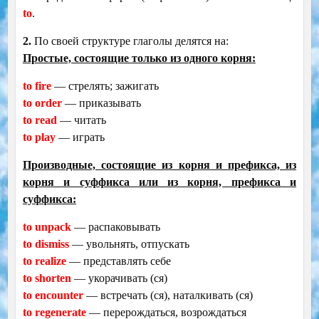
to
.
2.
По своей структуре глаголы делятся на:
Простые, состоящие только из одного корня:
to fire
— стрелять; зажигать
to order
— приказывать
to read
— читать
to play
— играть
Производные, состоящие из корня и префикса, из
корня и суффикса или из корня, префикса и
суффикса:
to unpack
— распаковывать
to dismiss
— увольнять, отпускать
to rеаlizе
— представлять себе
to shorten
— укорачивать (ся)
to encounter
— встречать (ся), наталкивать (ся)
to regenerate
— перерождаться, возрождаться