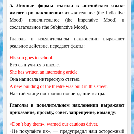
5. Личные формы глагола в английском языке
имеют три наклонения:
изъявительное (the Indicative
Mood), повелительное (the Imperative Mood) и
сослагательное (the Subjunctive Mood).
Глаголы в изъявительном наклонении выражают
реальное действие, передают факты:
His son goes to school.
Его сын учится в школе.
She has written an interesting article.
Она написала интересную статью.
A new building of the theatre was built in this street.
На этой улице построили новое здание театра.
Глаголы в повелительном наклонении выражают
приказание, просьбу, совет, запрещение, команду:
«Don’t buy them», warned our cautious driver.
«He покупайте их», — предупредил наш осторожный