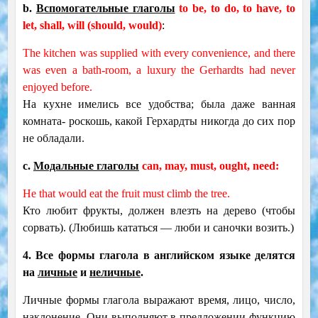
b.
Вспомогательные глаголы
to be, to do, to have, to
let, shall, will (should, would)
:
The kitchen was supplied with every convenience, and there
was even a bath-room, a luxury the Gerhardts had never
enjoyed before.
На кухне имелись все удобства; была даже ванная
комната- роскошь, какой Герхардты никогда до сих пор
не обладали.
c.
Модальные глаголы
can, may, must, ought, need:
He that would eat the fruit must climb the tree.
Кто любит фрукты, должен влезть на дерево (чтобы
сорвать). (Любишь кататься — люби и саночки возить.)
4. Все формы глагола в английском языке делятся
на
личные
и
неличные
.
Личные формы глагола выражают время, лицо, число,
наклонение. Они выполняют в предложении функцию