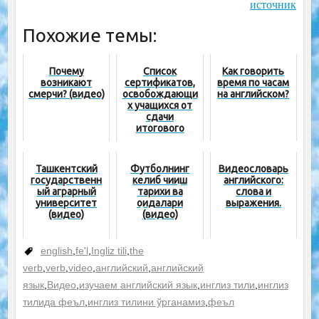
источник
Похожие темы:
Почему
Список
Как говорить
возникают
сертификатов,
время по часам
смерчи? (видео)
освобождающи
на английском?
х учащихся от
сдачи
итогового
экзамена по
соответствующ
ему предмету
Ташкентский
Футболнинг
Видеословарь
государственн
келиб чиқиш
английского:
ый аграрный
тарихи ва
слова и
университет
қоидалари
выражения.
(видео)
(видео)
english
,
fe'l
,
Ingliz tili
,
the
verb
,
verb
,
video
,
английский
,
английский
язык
,
Видео
,
изучаем английский язык
,
инглиз тили
,
инглиз
тилида феъл
,
инглиз тилини ўрганамиз
,
феъл