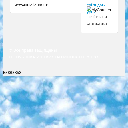
источник: idum.uz
© Все права защищены
РЕСПУБЛИКА УЗБЕКИСТАН МИНИСТРЕРСТВО ДОШКОЛЬНОГО И ШКОЛЬНОГО ОБРАЗОВАНИЯ КОМАНДА в общеобразовательных учреждениях в 2023-2024 учебном году организация и проведение итоговой государственной аттестации обучающихся о Министра дошкольного и школьного образования Республики Узбекистан от 4 марта 2008 года (постановлением Минюста от 20 марта 2008 года № 1778 государственной регистрации) «Итоговое состояние учащихся общего среднего образования на основании положения об утверждении положения об аттестации общего среднего образования выпускной экзамен студентов в образовательных учреждениях в 2023-2024 учебном году В целях организации и прохождения аттестации приказываю: 1. Следующее: перечень предметов, по которым будет проводиться итоговая государственная аттестация и экзамен формы перевода согласно приложению 1; сертификаты международного образца, оценивающие уровень владения иностранными языками перечень согласно приложению 2; 2. Педагогический при специализированных образовательных учреждениях. научно-практический центр квалификации и международной оценки (Д.Давидова) 2024 г. До 25 марта: задания по предметам, по которым будет проводиться итоговая аттестация разработка и утверждение технических условий; итоговая аттестация на основании разработанного предметного задания разработка вопросов по предметам (устно и письменно), экзамен передача; общеобразовательные средние школы и специальные учебные заведения учащиеся выпускных классов школ и интернатов в агентской системе подготовка базы данных экзаменационных материалов и критериев оценки; перевод базы экзаменационных материалов на все языки обучения подать в Республиканский образовательный центр для изготовления; варианты экзаменов на основе разработанных контрольных материалов пусть будут поставлены задачи формирования. 3. Республиканский образовательный центр (Ш.Худайкулов) до 5 апреля 2024 года. до: база данных предоставленных экзаменационных материалов на все языки обучения перевод и экспертиза; для слепых, слабовидящих, глухих, слабослышащих и умственно отсталых детей учащиеся выпускных классов специализированных школ и школ-интернатов база данных экзаменационных материалов на всех преподаваемых языках подготовка критериев оценки; специализированные школы для умственно отсталых детей и технологии для учащихся выпускных классов школ-интернатов разработка соответствующих рекомендаций и критериев проведения ЕГЭ по естествознанию давать задания. 4. Педагогический при специализированных образовательных учреждениях. Научно-практический центр навыков и международной оценки (Д.Давидова), Республика образовательный центр (Худайкулов Ш.) итоговый государственный аттестационный экзамен ориентирован на творческое и логическое мышление при подготовке базы материалов учитывать введение заданий. 5. Следует отметить, что: сертификат государственного образца о знании общеобразовательного предмета и как минимум национальный уровень B1 по предметам на иностранных языках, указанным в Приложении 2. или международно признанный сертификат эквивалентного уровня студенты, изучающие определенный предмет, освобождаются от экзамена; по соответствующим предметам запланирована итоговая государственная аттестация за день до дня, путем жеребьевки Рабочей группой (в письменной форме по предметам, проводимым в форме) из числа сформированных вариантов выбрано 2 варианта; 2 выбранных варианта экзамена анонсированы на официальном сайте министерства и все выпускники по всей стране на основе этих вариантов проводит итоговую государственную аттестацию. 6. Государственное образование учащихся средних общеобразовательных учреждений. знания в соответствии с квалификационными требованиями, которые необходимо приобрести на основании стандартов итоговый (выпускной) контроль для 9 и 11 классов в целях тестирования Экзамены (далее – экзамены) состоят из предметов, перечисленных в приложении 1. будет сделано. 7. Экзамены пройдут с 26 мая по 15 июня 2024 г. (кроме науки физического воспитания). 8. Физическая для учащихся 9 классов общесредних образовательных учреждений. Экзамены по предмету «Образование, квалификация медицина» 1-6 мая 2024 года. сотрудники перевести под присмотр (с отклонениями в физическом или умственном развитии) специализированная школа для детей, школы-интернаты и со сколиозом школы-интернаты санаторного типа для больных детей исключены). 9. Он был слепым, слабовидящим и имел нарушения опорно-двигательного аппарата. экзамены в специализированных школах и интернатах для детей должны проводиться исходя из требований, предъявляемых к общеобразовательным учреждениям (физкультура кроме науки). 10. Специализированная школа для глухих и слабослышащих детей. и экзамены в интернатах и быть реализован в виде письменного теста по математике. 11. Специальность для умственно отсталых детей. Для 9 класса Родной язык и литературное письмо Государственный язык (язык обучения – узбекский). для неклассов) написано Математическое письмо Письменная/устная история Узбекистана Физическое воспитание практично Итоговый контроль Для 11 класса Написание родного языка и литературы (эссе) Математическое письмо Узбекский язык (обучение на узбекском языке) не посещающее общее среднее образование для учреждений)/Образовательное учреждение выбор письменный и устный Иностранный язык письменный/устный Письменная/устная история Узбекистана *По выбору студента:  Химия  Физика  Основы государственного права  География 10 бесплатных образовательных ресурсов - Мы составили подборку онлайн-проектов с интерактивными упражнениями, видеолекциями и статьями. Они помогут вам обрести новые и освежить старые знания бесплатно. 1. «ИНТУИТ» Старейшая образовательная площадка Рунета. Здесь вы найдёте сотни текстовых и видеокурсов на десятки различных тем — от программирования до психологии. Многие курсы подготовлены российскими университетами и крупными международными компаниями вроде Intel и Microsoft. Самостоятельное обучение бесплатное, но желающие могут оплатить услуги персональных наставников. 2. «Смартия» знакомит с актуальными профессиями и подсказывает, как им обучаться. Выбрав заинтересовавшую вас специальность — SMM-специалист, фотограф, веб-дизайнер или другую, — увидите список необходимых для неё умений. Чтобы вы могли освоить их самостоятельно, для каждого умения площадка отображает подборку ссылок на учебные материалы. Хотя «Смартия» ориентируется на русскоязычную аудиторию, часть контента всё же доступна только на английском. 3. «Лекторий Физтеха» Проект Московского физико-технического института (Физтеха). С его помощью вы можете смотреть онлайн серии лекций, записанные на видео в этом вузе. В числе доступных предметов — физика, биология, химия, информационные технологии и другие. К некоторым лекциям администрация ресурса прилагает готовые конспекты, которые можно скачивать в PDF-формате. 4. ITMOcourses Онлайн-площадка Санкт-Петербургского национального исследовательского университета информационных технологий, механики и оптики (ИТМО). Ресурс предоставляет свободный доступ к курсам, разработанным в этом вузе. Каталог материалов разбит на четыре категории: «Оптические системы и технологии», «Приборостроение и робототехника», «Информационные технологии» и «Биотехнологии». Курсы состоят из видеолекций, интерактивных демонстраций и заданий. 5. «КиберЛенинка» Электронная научная библиотека открытого доступа. Каталог площадки регулярно обрастает текстами статей из различных научных изданий. Сгруппированные по журналам и рубрикам публикации можно читать онлайн или скачивать целиком в PDF-формате. Проект нацелен на популяризацию науки за счёт открытого доступа к качественной информации. 6. «ПостНаука» На этом ресурсе публикуют подборки видеолекций, составленные экспертами из разных отраслей и объединённые общими темами. Среди них, к примеру, есть серии «Биоинформатика и геномика», «Культура средневековой Скандинавии» и Cinema Studies о теории кино. Каждая подборка лекций — логически связанная история, рассказанная экспертом от первого лица. Кроме того, на сайте появляются научно-образовательные статьи и тесты на разные темы. 7. «Newочём» Команда проекта «Newочём» отбирает самые интересные тексты из англоязычных СМИ и переводит те из них, за которые голосуют участники сообщества «ВКонтакте». По большей части это научно-популярные статьи. Редакторы придумывают лишь заголовки, в остальном содержание переводов соответствует оригиналам. Полные тексты можно читать прямо в социальной сети. 8. InternetUrok Онлайн-база материалов по основным дисциплинам школьной программы. Информация на сайте структурирована по классам, предметам и темам (урокам). Каждый урок состоит из видеолекций и конспектов. Есть также интерактивные тренажёры и тесты для закрепления пройденного материала. Даже если вы давно окончили школу, возможность повторить программу старших классов всегда может пригодиться. 9. Edutainme Ещё один ресурс об образовании. В отличие от Newtonew, как мне кажется, Edutainme больше ориентируется на представителей индустрии: педагогов, предпринимателей, разработчиков образовательных проектов. Но и любой, кто просто стремится к саморазвитию, найдёт на сайте много полезного и интересного для себя. Например, информацию о новых курсах и образовательных сервисах. 10. Newtonew Онлайн-медиа об образовании и обучении в широком смысле. Авторы Newtonew пишут об инструментах, заведениях, тактиках и стратегиях, которые помогают учить других и получать новые знания самостоятельно. На этой площадке вы найдёте новости, обзоры, аналитические мате
55863853