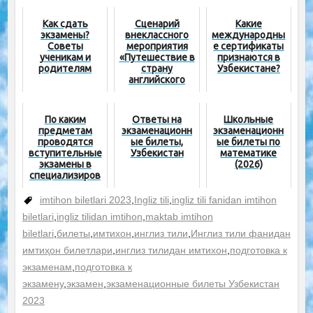
Как сдать
Сценарий
Какие
экзамены?
внеклассного
международны
Советы
мероприятия
е сертификаты
ученикам и
«Путешествие в
признаются в
родителям
страну
Узбекистане?
английского
языка»
По каким
Ответы на
Школьные
предметам
экзаменационн
экзаменационн
проводятся
ые билеты,
ые билеты по
вступительные
Узбекистан
математике
экзамены в
(2026)
специализиров
анные школы и
школы-
imtihon biletlari 2023
,
Ingliz tili
,
ingliz tili fanidan imtihon
интернаты?
biletlari
,
ingliz tilidan imtihon
,
maktab imtihon
biletlari
,
билеты
,
имтихон
,
инглиз тили
,
Инглиз тили фанидан
имтиҳон билетлари
,
инглиз тилидан имтихон
,
подготовка к
экзаменам
,
подготовка к
экзамену
,
экзамен
,
экзаменационные билеты Узбекистан
2023