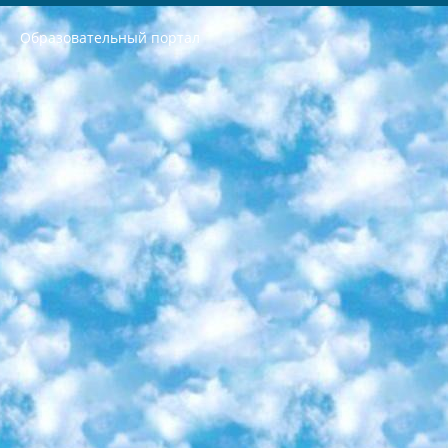
Образовательный портал
РЕСПУБЛИКА УЗБЕКИСТАН МИНИСТРЕРСТВО ДОШКОЛЬНОГО И ШКОЛЬНОГО ОБРАЗОВАНИЯ КОМАНДА в общеобразовательных учреждениях в 2023-2024 учебном году организация и проведение итоговой государственной аттестации обучающихся о Министра дошкольного и школьного образования Республики Узбекистан от 4 марта 2008 года (постановлением Минюста от 20 марта 2008 года № 1778 государственной регистрации) «Итоговое состояние учащихся общего среднего образования на основании положения об утверждении положения об аттестации общего среднего образования выпускной экзамен студентов в образовательных учреждениях в 2023-2024 учебном году В целях организации и прохождения аттестации приказываю: 1. Следующее: перечень предметов, по которым будет проводиться итоговая государственная аттестация и экзамен формы перевода согласно приложению 1; сертификаты международного образца, оценивающие уровень владения иностранными языками перечень согласно приложению 2; 2. Педагогический при специализированных образовательных учреждениях. научно-практический центр квалификации и международной оценки (Д.Давидова) 2024 г. До 25 марта: задания по предметам, по которым будет проводиться итоговая аттестация разработка и утверждение технических условий; итоговая аттестация на основании разработанного предметного задания разработка вопросов по предметам (устно и письменно), экзамен передача; общеобразовательные средние школы и специальные учебные заведения учащиеся выпускных классов школ и интернатов в агентской системе подготовка базы данных экзаменационных материалов и критериев оценки; перевод базы экзаменационных материалов на все языки обучения подать в Республиканский образовательный центр для изготовления; варианты экзаменов на основе разработанных контрольных материалов пусть будут поставлены задачи формирования. 3. Республиканский образовательный центр (Ш.Худайкулов) до 5 апреля 2024 года. до: база данных предоставленных экзаменационных материалов на все языки обучения перевод и экспертиза; для слепых, слабовидящих, глухих, слабослышащих и умственно отсталых детей учащиеся выпускных классов специализированных школ и школ-интернатов база данных экзаменационных материалов на всех преподаваемых языках подготовка критериев оценки; специализированные школы для умственно отсталых детей и технологии для учащихся выпускных классов школ-интернатов разработка соответствующих рекомендаций и критериев проведения ЕГЭ по естествознанию давать задания. 4. Педагогический при специализированных образовательных учреждениях. Научно-практический центр навыков и международной оценки (Д.Давидова), Республика образовательный центр (Худайкулов Ш.) итоговый государственный аттестационный экзамен ориентирован на творческое и логическое мышление при подготовке базы материалов учитывать введение заданий. 5. Следует отметить, что: сертификат государственного образца о знании общеобразовательного предмета и как минимум национальный уровень B1 по предметам на иностранных языках, указанным в Приложении 2. или международно признанный сертификат эквивалентного уровня студенты, изучающие определенный предмет, освобождаются от экзамена; по соответствующим предметам запланирована итоговая государственная аттестация за день до дня, путем жеребьевки Рабочей группой (в письменной форме по предметам, проводимым в форме) из числа сформированных вариантов выбрано 2 варианта; 2 выбранных варианта экзамена анонсированы на официальном сайте министерства и все выпускники по всей стране на основе этих вариантов проводит итоговую государственную аттестацию. 6. Государственное образование учащихся средних общеобразовательных учреждений. знания в соответствии с квалификационными требованиями, которые необходимо приобрести на основании стандартов итоговый (выпускной) контроль для 9 и 11 классов в целях тестирования Экзамены (далее – экзамены) состоят из предметов, перечисленных в приложении 1. будет сделано. 7. Экзамены пройдут с 26 мая по 15 июня 2024 г. (кроме науки физического воспитания). 8. Физическая для учащихся 9 классов общесредних образовательных учреждений. Экзамены по предмету «Образование, квалификация медицина» 1-6 мая 2024 года. сотрудники перевести под присмотр (с отклонениями в физическом или умственном развитии) специализированная школа для детей, школы-интернаты и со сколиозом школы-интернаты санаторного типа для больных детей исключены). 9. Он был слепым, слабовидящим и имел нарушения опорно-двигательного аппарата. экзамены в специализированных школах и интернатах для детей должны проводиться исходя из требований, предъявляемых к общеобразовательным учреждениям (физкультура кроме науки). 10. Специализированная школа для глухих и слабослышащих детей. и экзамены в интернатах и быть реализован в виде письменного теста по математике. 11. Специальность для умственно отсталых детей. Для 9 класса Родной язык и литературное письмо Государственный язык (язык обучения – узбекский). для неклассов) написано Математическое письмо Письменная/устная история Узбекистана Физическое воспитание практично Итоговый контроль Для 11 класса Написание родного языка и литературы (эссе) Математическое письмо Узбекский язык (обучение на узбекском языке) не посещающее общее среднее образование для учреждений)/Образовательное учреждение выбор письменный и устный Иностранный язык письменный/устный Письменная/устная история Узбекистана *По выбору студента:  Химия  Физика  Основы государственного права  География 10 бесплатных образовательных ресурсов - Мы составили подборку онлайн-проектов с интерактивными упражнениями, видеолекциями и статьями. Они помогут вам обрести новые и освежить старые знания бесплатно. 1. «ИНТУИТ» Старейшая образовательная площадка Рунета. Здесь вы найдёте сотни текстовых и видеокурсов на десятки различных тем — от программирования до психологии. Многие курсы подготовлены российскими университетами и крупными международными компаниями вроде Intel и Microsoft. Самостоятельное обучение бесплатное, но желающие могут оплатить услуги персональных наставников. 2. «Смартия» знакомит с актуальными профессиями и подсказывает, как им обучаться. Выбрав заинтересовавшую вас специальность — SMM-специалист, фотограф, веб-дизайнер или другую, — увидите список необходимых для неё умений. Чтобы вы могли освоить их самостоятельно, для каждого умения площадка отображает подборку ссылок на учебные материалы. Хотя «Смартия» ориентируется на русскоязычную аудиторию, часть контента всё же доступна только на английском. 3. «Лекторий Физтеха» Проект Московского физико-технического института (Физтеха). С его помощью вы можете смотреть онлайн серии лекций, записанные на видео в этом вузе. В числе доступных предметов — физика, биология, химия, информационные технологии и другие. К некоторым лекциям администрация ресурса прилагает готовые конспекты, которые можно скачивать в PDF-формате. 4. ITMOcourses Онлайн-площадка Санкт-Петербургского национального исследовательского университета информационных технологий, механики и оптики (ИТМО). Ресурс предоставляет свободный доступ к курсам, разработанным в этом вузе. Каталог материалов разбит на четыре категории: «Оптические системы и технологии», «Приборостроение и робототехника», «Информационные технологии» и «Биотехнологии». Курсы состоят из видеолекций, интерактивных демонстраций и заданий. 5. «КиберЛенинка» Электронная научная библиотека открытого доступа. Каталог площадки регулярно обрастает текстами статей из различных научных изданий. Сгруппированные по журналам и рубрикам публикации можно читать онлайн или скачивать целиком в PDF-формате. Проект нацелен на популяризацию науки за счёт открытого доступа к качественной информации. 6. «ПостНаука» На этом ресурсе публикуют подборки видеолекций, составленные экспертами из разных отраслей и объединённые общими темами. Среди них, к примеру, есть серии «Биоинформатика и геномика», «Культура средневековой Скандинавии» и Cinema Studies о теории кино. Каждая подборка лекций — логически связанная история, рассказанная экспертом от первого лица. Кроме того, на сайте появляются научно-образовательные статьи и тесты на разные темы. 7. «Newочём» Команда проекта «Newочём» отбирает самые интересные тексты из англоязычных СМИ и переводит те из них, за которые голосуют участники сообщества «ВКонтакте». По большей части это научно-популярные статьи. Редакторы придумывают лишь заголовки, в остальном содержание переводов соответствует оригиналам. Полные тексты можно читать прямо в социальной сети. 8. InternetUrok Онлайн-база материалов по основным дисциплинам школьной программы. Информация на сайте структурирована по классам, предметам и темам (урокам). Каждый урок состоит из видеолекций и конспектов. Есть также интерактивные тренажёры и тесты для закрепления пройденного материала. Даже если вы давно окончили школу, возможность повторить программу старших классов всегда может пригодиться. 9. Edutainme Ещё один ресурс об образовании. В отличие от Newtonew, как мне кажется, Edutainme больше ориентируется на представителей индустрии: педагогов, предпринимателей, разработчиков образовательных проектов. Но и любой, кто просто стремится к саморазвитию, найдёт на сайте много полезного и интересного для себя. Например, информацию о новых курсах и образовательных сервисах. 10. Newtonew Онлайн-медиа об образовании и обучении в широком смысле. Авторы Newtonew пишут об инструментах, заведениях, тактиках и стратегиях, которые помогают учить других и получать новые знания самостоятельно. На этой площадке вы найдёте новости, обзоры, аналитические мат