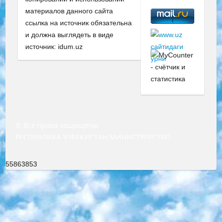
материалов данного сайта
ссылка на источник обязательна
и должна выглядеть в виде
источник: idum.uz
© Все права защищены
РЕСПУБЛИКА УЗБЕКИСТАН МИНИСТРЕРСТВО ДОШКОЛЬНОГО И ШКОЛЬНОГО ОБРАЗОВАНИЯ КОМАНДА в общеобразовательных учреждениях в 2023-2024 учебном году организация и проведение итоговой государственной аттестации обучающихся о Министра дошкольного и школьного образования Республики Узбекистан от 4 марта 2008 года (постановлением Минюста от 20 марта 2008 года № 1778 государственной регистрации) «Итоговое состояние учащихся общего среднего образования на основании положения об утверждении положения об аттестации общего среднего образования выпускной экзамен студентов в образовательных учреждениях в 2023-2024 учебном году В целях организации и прохождения аттестации приказываю: 1. Следующее: перечень предметов, по которым будет проводиться итоговая государственная аттестация и экзамен формы перевода согласно приложению 1; сертификаты международного образца, оценивающие уровень владения иностранными языками перечень согласно приложению 2; 2. Педагогический при специализированных образовательных учреждениях. научно-практический центр квалификации и международной оценки (Д.Давидова) 2024 г. До 25 марта: задания по предметам, по которым будет проводиться итоговая аттестация разработка и утверждение технических условий; итоговая аттестация на основании разработанного предметного задания разработка вопросов по предметам (устно и письменно), экзамен передача; общеобразовательные средние школы и специальные учебные заведения учащиеся выпускных классов школ и интернатов в агентской системе подготовка базы данных экзаменационных материалов и критериев оценки; перевод базы экзаменационных материалов на все языки обучения подать в Республиканский образовательный центр для изготовления; варианты экзаменов на основе разработанных контрольных материалов пусть будут поставлены задачи формирования. 3. Республиканский образовательный центр (Ш.Худайкулов) до 5 апреля 2024 года. до: база данных предоставленных экзаменационных материалов на все языки обучения перевод и экспертиза; для слепых, слабовидящих, глухих, слабослышащих и умственно отсталых детей учащиеся выпускных классов специализированных школ и школ-интернатов база данных экзаменационных материалов на всех преподаваемых языках подготовка критериев оценки; специализированные школы для умственно отсталых детей и технологии для учащихся выпускных классов школ-интернатов разработка соответствующих рекомендаций и критериев проведения ЕГЭ по естествознанию давать задания. 4. Педагогический при специализированных образовательных учреждениях. Научно-практический центр навыков и международной оценки (Д.Давидова), Республика образовательный центр (Худайкулов Ш.) итоговый государственный аттестационный экзамен ориентирован на творческое и логическое мышление при подготовке базы материалов учитывать введение заданий. 5. Следует отметить, что: сертификат государственного образца о знании общеобразовательного предмета и как минимум национальный уровень B1 по предметам на иностранных языках, указанным в Приложении 2. или международно признанный сертификат эквивалентного уровня студенты, изучающие определенный предмет, освобождаются от экзамена; по соответствующим предметам запланирована итоговая государственная аттестация за день до дня, путем жеребьевки Рабочей группой (в письменной форме по предметам, проводимым в форме) из числа сформированных вариантов выбрано 2 варианта; 2 выбранных варианта экзамена анонсированы на официальном сайте министерства и все выпускники по всей стране на основе этих вариантов проводит итоговую государственную аттестацию. 6. Государственное образование учащихся средних общеобразовательных учреждений. знания в соответствии с квалификационными требованиями, которые необходимо приобрести на основании стандартов итоговый (выпускной) контроль для 9 и 11 классов в целях тестирования Экзамены (далее – экзамены) состоят из предметов, перечисленных в приложении 1. будет сделано. 7. Экзамены пройдут с 26 мая по 15 июня 2024 г. (кроме науки физического воспитания). 8. Физическая для учащихся 9 классов общесредних образовательных учреждений. Экзамены по предмету «Образование, квалификация медицина» 1-6 мая 2024 года. сотрудники перевести под присмотр (с отклонениями в физическом или умственном развитии) специализированная школа для детей, школы-интернаты и со сколиозом школы-интернаты санаторного типа для больных детей исключены). 9. Он был слепым, слабовидящим и имел нарушения опорно-двигательного аппарата. экзамены в специализированных школах и интернатах для детей должны проводиться исходя из требований, предъявляемых к общеобразовательным учреждениям (физкультура кроме науки). 10. Специализированная школа для глухих и слабослышащих детей. и экзамены в интернатах и быть реализован в виде письменного теста по математике. 11. Специальность для умственно отсталых детей. Для 9 класса Родной язык и литературное письмо Государственный язык (язык обучения – узбекский). для неклассов) написано Математическое письмо Письменная/устная история Узбекистана Физическое воспитание практично Итоговый контроль Для 11 класса Написание родного языка и литературы (эссе) Математическое письмо Узбекский язык (обучение на узбекском языке) не посещающее общее среднее образование для учреждений)/Образовательное учреждение выбор письменный и устный Иностранный язык письменный/устный Письменная/устная история Узбекистана *По выбору студента:  Химия  Физика  Основы государственного права  География 10 бесплатных образовательных ресурсов - Мы составили подборку онлайн-проектов с интерактивными упражнениями, видеолекциями и статьями. Они помогут вам обрести новые и освежить старые знания бесплатно. 1. «ИНТУИТ» Старейшая образовательная площадка Рунета. Здесь вы найдёте сотни текстовых и видеокурсов на десятки различных тем — от программирования до психологии. Многие курсы подготовлены российскими университетами и крупными международными компаниями вроде Intel и Microsoft. Самостоятельное обучение бесплатное, но желающие могут оплатить услуги персональных наставников. 2. «Смартия» знакомит с актуальными профессиями и подсказывает, как им обучаться. Выбрав заинтересовавшую вас специальность — SMM-специалист, фотограф, веб-дизайнер или другую, — увидите список необходимых для неё умений. Чтобы вы могли освоить их самостоятельно, для каждого умения площадка отображает подборку ссылок на учебные материалы. Хотя «Смартия» ориентируется на русскоязычную аудиторию, часть контента всё же доступна только на английском. 3. «Лекторий Физтеха» Проект Московского физико-технического института (Физтеха). С его помощью вы можете смотреть онлайн серии лекций, записанные на видео в этом вузе. В числе доступных предметов — физика, биология, химия, информационные технологии и другие. К некоторым лекциям администрация ресурса прилагает готовые конспекты, которые можно скачивать в PDF-формате. 4. ITMOcourses Онлайн-площадка Санкт-Петербургского национального исследовательского университета информационных технологий, механики и оптики (ИТМО). Ресурс предоставляет свободный доступ к курсам, разработанным в этом вузе. Каталог материалов разбит на четыре категории: «Оптические системы и технологии», «Приборостроение и робототехника», «Информационные технологии» и «Биотехнологии». Курсы состоят из видеолекций, интерактивных демонстраций и заданий. 5. «КиберЛенинка» Электронная научная библиотека открытого доступа. Каталог площадки регулярно обрастает текстами статей из различных научных изданий. Сгруппированные по журналам и рубрикам публикации можно читать онлайн или скачивать целиком в PDF-формате. Проект нацелен на популяризацию науки за счёт открытого доступа к качественной информации. 6. «ПостНаука» На этом ресурсе публикуют подборки видеолекций, составленные экспертами из разных отраслей и объединённые общими темами. Среди них, к примеру, есть серии «Биоинформатика и геномика», «Культура средневековой Скандинавии» и Cinema Studies о теории кино. Каждая подборка лекций — логически связанная история, рассказанная экспертом от первого лица. Кроме того, на сайте появляются научно-образовательные статьи и тесты на разные темы. 7. «Newочём» Команда проекта «Newочём» отбирает самые интересные тексты из англоязычных СМИ и переводит те из них, за которые голосуют участники сообщества «ВКонтакте». По большей части это научно-популярные статьи. Редакторы придумывают лишь заголовки, в остальном содержание переводов соответствует оригиналам. Полные тексты можно читать прямо в социальной сети. 8. InternetUrok Онлайн-база материалов по основным дисциплинам школьной программы. Информация на сайте структурирована по классам, предметам и темам (урокам). Каждый урок состоит из видеолекций и конспектов. Есть также интерактивные тренажёры и тесты для закрепления пройденного материала. Даже если вы давно окончили школу, возможность повторить программу старших классов всегда может пригодиться. 9. Edutainme Ещё один ресурс об образовании. В отличие от Newtonew, как мне кажется, Edutainme больше ориентируется на представителей индустрии: педагогов, предпринимателей, разработчиков образовательных проектов. Но и любой, кто просто стремится к саморазвитию, найдёт на сайте много полезного и интересного для себя. Например, информацию о новых курсах и образовательных сервисах. 10. Newtonew Онлайн-медиа об образовании и обучении в широком смысле. Авторы Newtonew пишут об инструментах, заведениях, тактиках и стратегиях, которые помогают учить других и получать новые знания самостоятельно. На этой площадке вы найдёте новости, обзоры, аналитические мате
55863853