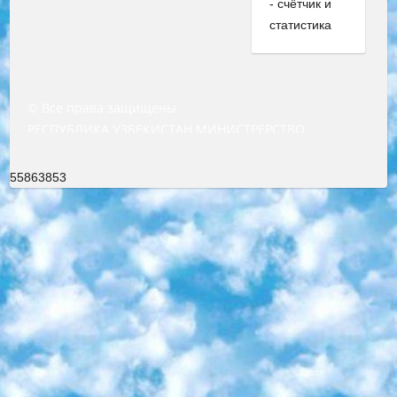
© Все права защищены
РЕСПУБЛИКА УЗБЕКИСТАН МИНИСТРЕРСТВО ДОШКОЛЬНОГО И ШКОЛЬНОГО ОБРАЗОВАНИЯ КОМАНДА в общеобразовательных учреждениях в 2023-2024 учебном году организация и проведение итоговой государственной аттестации обучающихся о Министра дошкольного и школьного образования Республики Узбекистан от 4 марта 2008 года (постановлением Минюста от 20 марта 2008 года № 1778 государственной регистрации) «Итоговое состояние учащихся общего среднего образования на основании положения об утверждении положения об аттестации общего среднего образования выпускной экзамен студентов в образовательных учреждениях в 2023-2024 учебном году В целях организации и прохождения аттестации приказываю: 1. Следующее: перечень предметов, по которым будет проводиться итоговая государственная аттестация и экзамен формы перевода согласно приложению 1; сертификаты международного образца, оценивающие уровень владения иностранными языками перечень согласно приложению 2; 2. Педагогический при специализированных образовательных учреждениях. научно-практический центр квалификации и международной оценки (Д.Давидова) 2024 г. До 25 марта: задания по предметам, по которым будет проводиться итоговая аттестация разработка и утверждение технических условий; итоговая аттестация на основании разработанного предметного задания разработка вопросов по предметам (устно и письменно), экзамен передача; общеобразовательные средние школы и специальные учебные заведения учащиеся выпускных классов школ и интернатов в агентской системе подготовка базы данных экзаменационных материалов и критериев оценки; перевод базы экзаменационных материалов на все языки обучения подать в Республиканский образовательный центр для изготовления; варианты экзаменов на основе разработанных контрольных материалов пусть будут поставлены задачи формирования. 3. Республиканский образовательный центр (Ш.Худайкулов) до 5 апреля 2024 года. до: база данных предоставленных экзаменационных материалов на все языки обучения перевод и экспертиза; для слепых, слабовидящих, глухих, слабослышащих и умственно отсталых детей учащиеся выпускных классов специализированных школ и школ-интернатов база данных экзаменационных материалов на всех преподаваемых языках подготовка критериев оценки; специализированные школы для умственно отсталых детей и технологии для учащихся выпускных классов школ-интернатов разработка соответствующих рекомендаций и критериев проведения ЕГЭ по естествознанию давать задания. 4. Педагогический при специализированных образовательных учреждениях. Научно-практический центр навыков и международной оценки (Д.Давидова), Республика образовательный центр (Худайкулов Ш.) итоговый государственный аттестационный экзамен ориентирован на творческое и логическое мышление при подготовке базы материалов учитывать введение заданий. 5. Следует отметить, что: сертификат государственного образца о знании общеобразовательного предмета и как минимум национальный уровень B1 по предметам на иностранных языках, указанным в Приложении 2. или международно признанный сертификат эквивалентного уровня студенты, изучающие определенный предмет, освобождаются от экзамена; по соответствующим предметам запланирована итоговая государственная аттестация за день до дня, путем жеребьевки Рабочей группой (в письменной форме по предметам, проводимым в форме) из числа сформированных вариантов выбрано 2 варианта; 2 выбранных варианта экзамена анонсированы на официальном сайте министерства и все выпускники по всей стране на основе этих вариантов проводит итоговую государственную аттестацию. 6. Государственное образование учащихся средних общеобразовательных учреждений. знания в соответствии с квалификационными требованиями, которые необходимо приобрести на основании стандартов итоговый (выпускной) контроль для 9 и 11 классов в целях тестирования Экзамены (далее – экзамены) состоят из предметов, перечисленных в приложении 1. будет сделано. 7. Экзамены пройдут с 26 мая по 15 июня 2024 г. (кроме науки физического воспитания). 8. Физическая для учащихся 9 классов общесредних образовательных учреждений. Экзамены по предмету «Образование, квалификация медицина» 1-6 мая 2024 года. сотрудники перевести под присмотр (с отклонениями в физическом или умственном развитии) специализированная школа для детей, школы-интернаты и со сколиозом школы-интернаты санаторного типа для больных детей исключены). 9. Он был слепым, слабовидящим и имел нарушения опорно-двигательного аппарата. экзамены в специализированных школах и интернатах для детей должны проводиться исходя из требований, предъявляемых к общеобразовательным учреждениям (физкультура кроме науки). 10. Специализированная школа для глухих и слабослышащих детей. и экзамены в интернатах и быть реализован в виде письменного теста по математике. 11. Специальность для умственно отсталых детей. Для 9 класса Родной язык и литературное письмо Государственный язык (язык обучения – узбекский). для неклассов) написано Математическое письмо Письменная/устная история Узбекистана Физическое воспитание практично Итоговый контроль Для 11 класса Написание родного языка и литературы (эссе) Математическое письмо Узбекский язык (обучение на узбекском языке) не посещающее общее среднее образование для учреждений)/Образовательное учреждение выбор письменный и устный Иностранный язык письменный/устный Письменная/устная история Узбекистана *По выбору студента:  Химия  Физика  Основы государственного права  География 10 бесплатных образовательных ресурсов - Мы составили подборку онлайн-проектов с интерактивными упражнениями, видеолекциями и статьями. Они помогут вам обрести новые и освежить старые знания бесплатно. 1. «ИНТУИТ» Старейшая образовательная площадка Рунета. Здесь вы найдёте сотни текстовых и видеокурсов на десятки различных тем — от программирования до психологии. Многие курсы подготовлены российскими университетами и крупными международными компаниями вроде Intel и Microsoft. Самостоятельное обучение бесплатное, но желающие могут оплатить услуги персональных наставников. 2. «Смартия» знакомит с актуальными профессиями и подсказывает, как им обучаться. Выбрав заинтересовавшую вас специальность — SMM-специалист, фотограф, веб-дизайнер или другую, — увидите список необходимых для неё умений. Чтобы вы могли освоить их самостоятельно, для каждого умения площадка отображает подборку ссылок на учебные материалы. Хотя «Смартия» ориентируется на русскоязычную аудиторию, часть контента всё же доступна только на английском. 3. «Лекторий Физтеха» Проект Московского физико-технического института (Физтеха). С его помощью вы можете смотреть онлайн серии лекций, записанные на видео в этом вузе. В числе доступных предметов — физика, биология, химия, информационные технологии и другие. К некоторым лекциям администрация ресурса прилагает готовые конспекты, которые можно скачивать в PDF-формате. 4. ITMOcourses Онлайн-площадка Санкт-Петербургского национального исследовательского университета информационных технологий, механики и оптики (ИТМО). Ресурс предоставляет свободный доступ к курсам, разработанным в этом вузе. Каталог материалов разбит на четыре категории: «Оптические системы и технологии», «Приборостроение и робототехника», «Информационные технологии» и «Биотехнологии». Курсы состоят из видеолекций, интерактивных демонстраций и заданий. 5. «КиберЛенинка» Электронная научная библиотека открытого доступа. Каталог площадки регулярно обрастает текстами статей из различных научных изданий. Сгруппированные по журналам и рубрикам публикации можно читать онлайн или скачивать целиком в PDF-формате. Проект нацелен на популяризацию науки за счёт открытого доступа к качественной информации. 6. «ПостНаука» На этом ресурсе публикуют подборки видеолекций, составленные экспертами из разных отраслей и объединённые общими темами. Среди них, к примеру, есть серии «Биоинформатика и геномика», «Культура средневековой Скандинавии» и Cinema Studies о теории кино. Каждая подборка лекций — логически связанная история, рассказанная экспертом от первого лица. Кроме того, на сайте появляются научно-образовательные статьи и тесты на разные темы. 7. «Newочём» Команда проекта «Newочём» отбирает самые интересные тексты из англоязычных СМИ и переводит те из них, за которые голосуют участники сообщества «ВКонтакте». По большей части это научно-популярные статьи. Редакторы придумывают лишь заголовки, в остальном содержание переводов соответствует оригиналам. Полные тексты можно читать прямо в социальной сети. 8. InternetUrok Онлайн-база материалов по основным дисциплинам школьной программы. Информация на сайте структурирована по классам, предметам и темам (урокам). Каждый урок состоит из видеолекций и конспектов. Есть также интерактивные тренажёры и тесты для закрепления пройденного материала. Даже если вы давно окончили школу, возможность повторить программу старших классов всегда может пригодиться. 9. Edutainme Ещё один ресурс об образовании. В отличие от Newtonew, как мне кажется, Edutainme больше ориентируется на представителей индустрии: педагогов, предпринимателей, разработчиков образовательных проектов. Но и любой, кто просто стремится к саморазвитию, найдёт на сайте много полезного и интересного для себя. Например, информацию о новых курсах и образовательных сервисах. 10. Newtonew Онлайн-медиа об образовании и обучении в широком смысле. Авторы Newtonew пишут об инструментах, заведениях, тактиках и стратегиях, которые помогают учить других и получать новые знания самостоятельно. На этой площадке вы найдёте новости, обзоры, аналитические мате
55863853