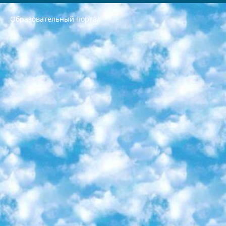
Образовательный портал
РЕСПУБЛИКА УЗБЕКИСТАН МИНИСТРЕРСТВО ДОШКОЛЬНОГО И ШКОЛЬНОГО ОБРАЗОВАНИЯ КОМАНДА в общеобразовательных учреждениях в 2023-2024 учебном году организация и проведение итоговой государственной аттестации обучающихся о Министра дошкольного и школьного образования Республики Узбекистан от 4 марта 2008 года (постановлением Минюста от 20 марта 2008 года № 1778 государственной регистрации) «Итоговое состояние учащихся общего среднего образования на основании положения об утверждении положения об аттестации общего среднего образования выпускной экзамен студентов в образовательных учреждениях в 2023-2024 учебном году В целях организации и прохождения аттестации приказываю: 1. Следующее: перечень предметов, по которым будет проводиться итоговая государственная аттестация и экзамен формы перевода согласно приложению 1; сертификаты международного образца, оценивающие уровень владения иностранными языками перечень согласно приложению 2; 2. Педагогический при специализированных образовательных учреждениях. научно-практический центр квалификации и международной оценки (Д.Давидова) 2024 г. До 25 марта: задания по предметам, по которым будет проводиться итоговая аттестация разработка и утверждение технических условий; итоговая аттестация на основании разработанного предметного задания разработка вопросов по предметам (устно и письменно), экзамен передача; общеобразовательные средние школы и специальные учебные заведения учащиеся выпускных классов школ и интернатов в агентской системе подготовка базы данных экзаменационных материалов и критериев оценки; перевод базы экзаменационных материалов на все языки обучения подать в Республиканский образовательный центр для изготовления; варианты экзаменов на основе разработанных контрольных материалов пусть будут поставлены задачи формирования. 3. Республиканский образовательный центр (Ш.Худайкулов) до 5 апреля 2024 года. до: база данных предоставленных экзаменационных материалов на все языки обучения перевод и экспертиза; для слепых, слабовидящих, глухих, слабослышащих и умственно отсталых детей учащиеся выпускных классов специализированных школ и школ-интернатов база данных экзаменационных материалов на всех преподаваемых языках подготовка критериев оценки; специализированные школы для умственно отсталых детей и технологии для учащихся выпускных классов школ-интернатов разработка соответствующих рекомендаций и критериев проведения ЕГЭ по естествознанию давать задания. 4. Педагогический при специализированных образовательных учреждениях. Научно-практический центр навыков и международной оценки (Д.Давидова), Республика образовательный центр (Худайкулов Ш.) итоговый государственный аттестационный экзамен ориентирован на творческое и логическое мышление при подготовке базы материалов учитывать введение заданий. 5. Следует отметить, что: сертификат государственного образца о знании общеобразовательного предмета и как минимум национальный уровень B1 по предметам на иностранных языках, указанным в Приложении 2. или международно признанный сертификат эквивалентного уровня студенты, изучающие определенный предмет, освобождаются от экзамена; по соответствующим предметам запланирована итоговая государственная аттестация за день до дня, путем жеребьевки Рабочей группой (в письменной форме по предметам, проводимым в форме) из числа сформированных вариантов выбрано 2 варианта; 2 выбранных варианта экзамена анонсированы на официальном сайте министерства и все выпускники по всей стране на основе этих вариантов проводит итоговую государственную аттестацию. 6. Государственное образование учащихся средних общеобразовательных учреждений. знания в соответствии с квалификационными требованиями, которые необходимо приобрести на основании стандартов итоговый (выпускной) контроль для 9 и 11 классов в целях тестирования Экзамены (далее – экзамены) состоят из предметов, перечисленных в приложении 1. будет сделано. 7. Экзамены пройдут с 26 мая по 15 июня 2024 г. (кроме науки физического воспитания). 8. Физическая для учащихся 9 классов общесредних образовательных учреждений. Экзамены по предмету «Образование, квалификация медицина» 1-6 мая 2024 года. сотрудники перевести под присмотр (с отклонениями в физическом или умственном развитии) специализированная школа для детей, школы-интернаты и со сколиозом школы-интернаты санаторного типа для больных детей исключены). 9. Он был слепым, слабовидящим и имел нарушения опорно-двигательного аппарата. экзамены в специализированных школах и интернатах для детей должны проводиться исходя из требований, предъявляемых к общеобразовательным учреждениям (физкультура кроме науки). 10. Специализированная школа для глухих и слабослышащих детей. и экзамены в интернатах и быть реализован в виде письменного теста по математике. 11. Специальность для умственно отсталых детей. Для 9 класса Родной язык и литературное письмо Государственный язык (язык обучения – узбекский). для неклассов) написано Математическое письмо Письменная/устная история Узбекистана Физическое воспитание практично Итоговый контроль Для 11 класса Написание родного языка и литературы (эссе) Математическое письмо Узбекский язык (обучение на узбекском языке) не посещающее общее среднее образование для учреждений)/Образовательное учреждение выбор письменный и устный Иностранный язык письменный/устный Письменная/устная история Узбекистана *По выбору студента:  Химия  Физика  Основы государственного права  География 10 бесплатных образовательных ресурсов - Мы составили подборку онлайн-проектов с интерактивными упражнениями, видеолекциями и статьями. Они помогут вам обрести новые и освежить старые знания бесплатно. 1. «ИНТУИТ» Старейшая образовательная площадка Рунета. Здесь вы найдёте сотни текстовых и видеокурсов на десятки различных тем — от программирования до психологии. Многие курсы подготовлены российскими университетами и крупными международными компаниями вроде Intel и Microsoft. Самостоятельное обучение бесплатное, но желающие могут оплатить услуги персональных наставников. 2. «Смартия» знакомит с актуальными профессиями и подсказывает, как им обучаться. Выбрав заинтересовавшую вас специальность — SMM-специалист, фотограф, веб-дизайнер или другую, — увидите список необходимых для неё умений. Чтобы вы могли освоить их самостоятельно, для каждого умения площадка отображает подборку ссылок на учебные материалы. Хотя «Смартия» ориентируется на русскоязычную аудиторию, часть контента всё же доступна только на английском. 3. «Лекторий Физтеха» Проект Московского физико-технического института (Физтеха). С его помощью вы можете смотреть онлайн серии лекций, записанные на видео в этом вузе. В числе доступных предметов — физика, биология, химия, информационные технологии и другие. К некоторым лекциям администрация ресурса прилагает готовые конспекты, которые можно скачивать в PDF-формате. 4. ITMOcourses Онлайн-площадка Санкт-Петербургского национального исследовательского университета информационных технологий, механики и оптики (ИТМО). Ресурс предоставляет свободный доступ к курсам, разработанным в этом вузе. Каталог материалов разбит на четыре категории: «Оптические системы и технологии», «Приборостроение и робототехника», «Информационные технологии» и «Биотехнологии». Курсы состоят из видеолекций, интерактивных демонстраций и заданий. 5. «КиберЛенинка» Электронная научная библиотека открытого доступа. Каталог площадки регулярно обрастает текстами статей из различных научных изданий. Сгруппированные по журналам и рубрикам публикации можно читать онлайн или скачивать целиком в PDF-формате. Проект нацелен на популяризацию науки за счёт открытого доступа к качественной информации. 6. «ПостНаука» На этом ресурсе публикуют подборки видеолекций, составленные экспертами из разных отраслей и объединённые общими темами. Среди них, к примеру, есть серии «Биоинформатика и геномика», «Культура средневековой Скандинавии» и Cinema Studies о теории кино. Каждая подборка лекций — логически связанная история, рассказанная экспертом от первого лица. Кроме того, на сайте появляются научно-образовательные статьи и тесты на разные темы. 7. «Newочём» Команда проекта «Newочём» отбирает самые интересные тексты из англоязычных СМИ и переводит те из них, за которые голосуют участники сообщества «ВКонтакте». По большей части это научно-популярные статьи. Редакторы придумывают лишь заголовки, в остальном содержание переводов соответствует оригиналам. Полные тексты можно читать прямо в социальной сети. 8. InternetUrok Онлайн-база материалов по основным дисциплинам школьной программы. Информация на сайте структурирована по классам, предметам и темам (урокам). Каждый урок состоит из видеолекций и конспектов. Есть также интерактивные тренажёры и тесты для закрепления пройденного материала. Даже если вы давно окончили школу, возможность повторить программу старших классов всегда может пригодиться. 9. Edutainme Ещё один ресурс об образовании. В отличие от Newtonew, как мне кажется, Edutainme больше ориентируется на представителей индустрии: педагогов, предпринимателей, разработчиков образовательных проектов. Но и любой, кто просто стремится к саморазвитию, найдёт на сайте много полезного и интересного для себя. Например, информацию о новых курсах и образовательных сервисах. 10. Newtonew Онлайн-медиа об образовании и обучении в широком смысле. Авторы Newtonew пишут об инструментах, заведениях, тактиках и стратегиях, которые помогают учить других и получать новые знания самостоятельно. На этой площадке вы найдёте новости, обзоры, аналитические мат