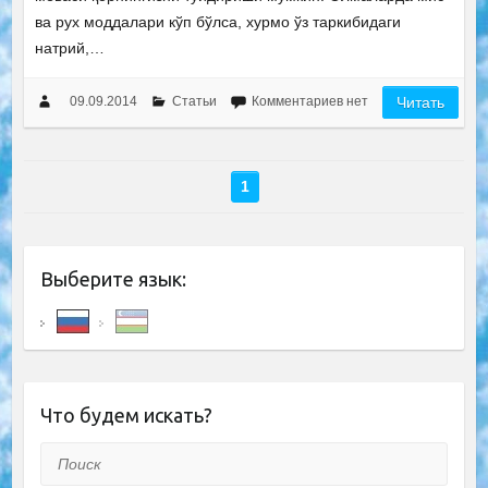
ва рух моддалари кўп бўлса, хурмо ўз таркибидаги
натрий,…
09.09.2014
Статьи
Комментариев нет
Читать
1
Выберите язык:
Что будем искать?
Поиск