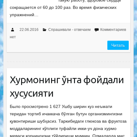
такую работу, здоровое сердце
сокращается от 60 до 100 раз. Во время физических
упражнений…
22.06.2016
Спрашивали - отвечаем
Комментариев
нет
Читать
Хурмонинг ўнта фойдали
хусусияти
Было просмотрено 1 627 Ушбу ширин куз неъмати
теридан тортиб ичаккача бўлган бутун организмингизни
қувонтириши шубҳасиз. Таркибидаги глюкоза ва фруктоза
моддаларининг кўплиги туфайли икки-уч дона хурмо
меваси қорнингизни тўйдириши мумкин. Олмаларда мис