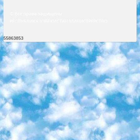
© Все права защищены
РЕСПУБЛИКА УЗБЕКИСТАН МИНИСТРЕРСТВО ДОШКОЛЬНОГО И ШКОЛЬНОГО ОБРАЗОВАНИЯ КОМАНДА в общеобразовательных учреждениях в 2023-2024 учебном году организация и проведение итоговой государственной аттестации обучающихся о Министра дошкольного и школьного образования Республики Узбекистан от 4 марта 2008 года (постановлением Минюста от 20 марта 2008 года № 1778 государственной регистрации) «Итоговое состояние учащихся общего среднего образования на основании положения об утверждении положения об аттестации общего среднего образования выпускной экзамен студентов в образовательных учреждениях в 2023-2024 учебном году В целях организации и прохождения аттестации приказываю: 1. Следующее: перечень предметов, по которым будет проводиться итоговая государственная аттестация и экзамен формы перевода согласно приложению 1; сертификаты международного образца, оценивающие уровень владения иностранными языками перечень согласно приложению 2; 2. Педагогический при специализированных образовательных учреждениях. научно-практический центр квалификации и международной оценки (Д.Давидова) 2024 г. До 25 марта: задания по предметам, по которым будет проводиться итоговая аттестация разработка и утверждение технических условий; итоговая аттестация на основании разработанного предметного задания разработка вопросов по предметам (устно и письменно), экзамен передача; общеобразовательные средние школы и специальные учебные заведения учащиеся выпускных классов школ и интернатов в агентской системе подготовка базы данных экзаменационных материалов и критериев оценки; перевод базы экзаменационных материалов на все языки обучения подать в Республиканский образовательный центр для изготовления; варианты экзаменов на основе разработанных контрольных материалов пусть будут поставлены задачи формирования. 3. Республиканский образовательный центр (Ш.Худайкулов) до 5 апреля 2024 года. до: база данных предоставленных экзаменационных материалов на все языки обучения перевод и экспертиза; для слепых, слабовидящих, глухих, слабослышащих и умственно отсталых детей учащиеся выпускных классов специализированных школ и школ-интернатов база данных экзаменационных материалов на всех преподаваемых языках подготовка критериев оценки; специализированные школы для умственно отсталых детей и технологии для учащихся выпускных классов школ-интернатов разработка соответствующих рекомендаций и критериев проведения ЕГЭ по естествознанию давать задания. 4. Педагогический при специализированных образовательных учреждениях. Научно-практический центр навыков и международной оценки (Д.Давидова), Республика образовательный центр (Худайкулов Ш.) итоговый государственный аттестационный экзамен ориентирован на творческое и логическое мышление при подготовке базы материалов учитывать введение заданий. 5. Следует отметить, что: сертификат государственного образца о знании общеобразовательного предмета и как минимум национальный уровень B1 по предметам на иностранных языках, указанным в Приложении 2. или международно признанный сертификат эквивалентного уровня студенты, изучающие определенный предмет, освобождаются от экзамена; по соответствующим предметам запланирована итоговая государственная аттестация за день до дня, путем жеребьевки Рабочей группой (в письменной форме по предметам, проводимым в форме) из числа сформированных вариантов выбрано 2 варианта; 2 выбранных варианта экзамена анонсированы на официальном сайте министерства и все выпускники по всей стране на основе этих вариантов проводит итоговую государственную аттестацию. 6. Государственное образование учащихся средних общеобразовательных учреждений. знания в соответствии с квалификационными требованиями, которые необходимо приобрести на основании стандартов итоговый (выпускной) контроль для 9 и 11 классов в целях тестирования Экзамены (далее – экзамены) состоят из предметов, перечисленных в приложении 1. будет сделано. 7. Экзамены пройдут с 26 мая по 15 июня 2024 г. (кроме науки физического воспитания). 8. Физическая для учащихся 9 классов общесредних образовательных учреждений. Экзамены по предмету «Образование, квалификация медицина» 1-6 мая 2024 года. сотрудники перевести под присмотр (с отклонениями в физическом или умственном развитии) специализированная школа для детей, школы-интернаты и со сколиозом школы-интернаты санаторного типа для больных детей исключены). 9. Он был слепым, слабовидящим и имел нарушения опорно-двигательного аппарата. экзамены в специализированных школах и интернатах для детей должны проводиться исходя из требований, предъявляемых к общеобразовательным учреждениям (физкультура кроме науки). 10. Специализированная школа для глухих и слабослышащих детей. и экзамены в интернатах и быть реализован в виде письменного теста по математике. 11. Специальность для умственно отсталых детей. Для 9 класса Родной язык и литературное письмо Государственный язык (язык обучения – узбекский). для неклассов) написано Математическое письмо Письменная/устная история Узбекистана Физическое воспитание практично Итоговый контроль Для 11 класса Написание родного языка и литературы (эссе) Математическое письмо Узбекский язык (обучение на узбекском языке) не посещающее общее среднее образование для учреждений)/Образовательное учреждение выбор письменный и устный Иностранный язык письменный/устный Письменная/устная история Узбекистана *По выбору студента:  Химия  Физика  Основы государственного права  География 10 бесплатных образовательных ресурсов - Мы составили подборку онлайн-проектов с интерактивными упражнениями, видеолекциями и статьями. Они помогут вам обрести новые и освежить старые знания бесплатно. 1. «ИНТУИТ» Старейшая образовательная площадка Рунета. Здесь вы найдёте сотни текстовых и видеокурсов на десятки различных тем — от программирования до психологии. Многие курсы подготовлены российскими университетами и крупными международными компаниями вроде Intel и Microsoft. Самостоятельное обучение бесплатное, но желающие могут оплатить услуги персональных наставников. 2. «Смартия» знакомит с актуальными профессиями и подсказывает, как им обучаться. Выбрав заинтересовавшую вас специальность — SMM-специалист, фотограф, веб-дизайнер или другую, — увидите список необходимых для неё умений. Чтобы вы могли освоить их самостоятельно, для каждого умения площадка отображает подборку ссылок на учебные материалы. Хотя «Смартия» ориентируется на русскоязычную аудиторию, часть контента всё же доступна только на английском. 3. «Лекторий Физтеха» Проект Московского физико-технического института (Физтеха). С его помощью вы можете смотреть онлайн серии лекций, записанные на видео в этом вузе. В числе доступных предметов — физика, биология, химия, информационные технологии и другие. К некоторым лекциям администрация ресурса прилагает готовые конспекты, которые можно скачивать в PDF-формате. 4. ITMOcourses Онлайн-площадка Санкт-Петербургского национального исследовательского университета информационных технологий, механики и оптики (ИТМО). Ресурс предоставляет свободный доступ к курсам, разработанным в этом вузе. Каталог материалов разбит на четыре категории: «Оптические системы и технологии», «Приборостроение и робототехника», «Информационные технологии» и «Биотехнологии». Курсы состоят из видеолекций, интерактивных демонстраций и заданий. 5. «КиберЛенинка» Электронная научная библиотека открытого доступа. Каталог площадки регулярно обрастает текстами статей из различных научных изданий. Сгруппированные по журналам и рубрикам публикации можно читать онлайн или скачивать целиком в PDF-формате. Проект нацелен на популяризацию науки за счёт открытого доступа к качественной информации. 6. «ПостНаука» На этом ресурсе публикуют подборки видеолекций, составленные экспертами из разных отраслей и объединённые общими темами. Среди них, к примеру, есть серии «Биоинформатика и геномика», «Культура средневековой Скандинавии» и Cinema Studies о теории кино. Каждая подборка лекций — логически связанная история, рассказанная экспертом от первого лица. Кроме того, на сайте появляются научно-образовательные статьи и тесты на разные темы. 7. «Newочём» Команда проекта «Newочём» отбирает самые интересные тексты из англоязычных СМИ и переводит те из них, за которые голосуют участники сообщества «ВКонтакте». По большей части это научно-популярные статьи. Редакторы придумывают лишь заголовки, в остальном содержание переводов соответствует оригиналам. Полные тексты можно читать прямо в социальной сети. 8. InternetUrok Онлайн-база материалов по основным дисциплинам школьной программы. Информация на сайте структурирована по классам, предметам и темам (урокам). Каждый урок состоит из видеолекций и конспектов. Есть также интерактивные тренажёры и тесты для закрепления пройденного материала. Даже если вы давно окончили школу, возможность повторить программу старших классов всегда может пригодиться. 9. Edutainme Ещё один ресурс об образовании. В отличие от Newtonew, как мне кажется, Edutainme больше ориентируется на представителей индустрии: педагогов, предпринимателей, разработчиков образовательных проектов. Но и любой, кто просто стремится к саморазвитию, найдёт на сайте много полезного и интересного для себя. Например, информацию о новых курсах и образовательных сервисах. 10. Newtonew Онлайн-медиа об образовании и обучении в широком смысле. Авторы Newtonew пишут об инструментах, заведениях, тактиках и стратегиях, которые помогают учить других и получать новые знания самостоятельно. На этой площадке вы найдёте новости, обзоры, аналитические мате
55863853