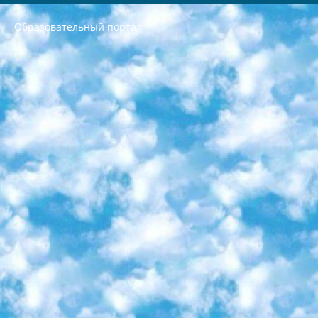
Образовательный портал
РЕСПУБЛИКА УЗБЕКИСТАН МИНИСТРЕРСТВО ДОШКОЛЬНОГО И ШКОЛЬНОГО ОБРАЗОВАНИЯ КОМАНДА в общеобразовательных учреждениях в 2023-2024 учебном году организация и проведение итоговой государственной аттестации обучающихся о Министра дошкольного и школьного образования Республики Узбекистан от 4 марта 2008 года (постановлением Минюста от 20 марта 2008 года № 1778 государственной регистрации) «Итоговое состояние учащихся общего среднего образования на основании положения об утверждении положения об аттестации общего среднего образования выпускной экзамен студентов в образовательных учреждениях в 2023-2024 учебном году В целях организации и прохождения аттестации приказываю: 1. Следующее: перечень предметов, по которым будет проводиться итоговая государственная аттестация и экзамен формы перевода согласно приложению 1; сертификаты международного образца, оценивающие уровень владения иностранными языками перечень согласно приложению 2; 2. Педагогический при специализированных образовательных учреждениях. научно-практический центр квалификации и международной оценки (Д.Давидова) 2024 г. До 25 марта: задания по предметам, по которым будет проводиться итоговая аттестация разработка и утверждение технических условий; итоговая аттестация на основании разработанного предметного задания разработка вопросов по предметам (устно и письменно), экзамен передача; общеобразовательные средние школы и специальные учебные заведения учащиеся выпускных классов школ и интернатов в агентской системе подготовка базы данных экзаменационных материалов и критериев оценки; перевод базы экзаменационных материалов на все языки обучения подать в Республиканский образовательный центр для изготовления; варианты экзаменов на основе разработанных контрольных материалов пусть будут поставлены задачи формирования. 3. Республиканский образовательный центр (Ш.Худайкулов) до 5 апреля 2024 года. до: база данных предоставленных экзаменационных материалов на все языки обучения перевод и экспертиза; для слепых, слабовидящих, глухих, слабослышащих и умственно отсталых детей учащиеся выпускных классов специализированных школ и школ-интернатов база данных экзаменационных материалов на всех преподаваемых языках подготовка критериев оценки; специализированные школы для умственно отсталых детей и технологии для учащихся выпускных классов школ-интернатов разработка соответствующих рекомендаций и критериев проведения ЕГЭ по естествознанию давать задания. 4. Педагогический при специализированных образовательных учреждениях. Научно-практический центр навыков и международной оценки (Д.Давидова), Республика образовательный центр (Худайкулов Ш.) итоговый государственный аттестационный экзамен ориентирован на творческое и логическое мышление при подготовке базы материалов учитывать введение заданий. 5. Следует отметить, что: сертификат государственного образца о знании общеобразовательного предмета и как минимум национальный уровень B1 по предметам на иностранных языках, указанным в Приложении 2. или международно признанный сертификат эквивалентного уровня студенты, изучающие определенный предмет, освобождаются от экзамена; по соответствующим предметам запланирована итоговая государственная аттестация за день до дня, путем жеребьевки Рабочей группой (в письменной форме по предметам, проводимым в форме) из числа сформированных вариантов выбрано 2 варианта; 2 выбранных варианта экзамена анонсированы на официальном сайте министерства и все выпускники по всей стране на основе этих вариантов проводит итоговую государственную аттестацию. 6. Государственное образование учащихся средних общеобразовательных учреждений. знания в соответствии с квалификационными требованиями, которые необходимо приобрести на основании стандартов итоговый (выпускной) контроль для 9 и 11 классов в целях тестирования Экзамены (далее – экзамены) состоят из предметов, перечисленных в приложении 1. будет сделано. 7. Экзамены пройдут с 26 мая по 15 июня 2024 г. (кроме науки физического воспитания). 8. Физическая для учащихся 9 классов общесредних образовательных учреждений. Экзамены по предмету «Образование, квалификация медицина» 1-6 мая 2024 года. сотрудники перевести под присмотр (с отклонениями в физическом или умственном развитии) специализированная школа для детей, школы-интернаты и со сколиозом школы-интернаты санаторного типа для больных детей исключены). 9. Он был слепым, слабовидящим и имел нарушения опорно-двигательного аппарата. экзамены в специализированных школах и интернатах для детей должны проводиться исходя из требований, предъявляемых к общеобразовательным учреждениям (физкультура кроме науки). 10. Специализированная школа для глухих и слабослышащих детей. и экзамены в интернатах и быть реализован в виде письменного теста по математике. 11. Специальность для умственно отсталых детей. Для 9 класса Родной язык и литературное письмо Государственный язык (язык обучения – узбекский). для неклассов) написано Математическое письмо Письменная/устная история Узбекистана Физическое воспитание практично Итоговый контроль Для 11 класса Написание родного языка и литературы (эссе) Математическое письмо Узбекский язык (обучение на узбекском языке) не посещающее общее среднее образование для учреждений)/Образовательное учреждение выбор письменный и устный Иностранный язык письменный/устный Письменная/устная история Узбекистана *По выбору студента:  Химия  Физика  Основы государственного права  География 10 бесплатных образовательных ресурсов - Мы составили подборку онлайн-проектов с интерактивными упражнениями, видеолекциями и статьями. Они помогут вам обрести новые и освежить старые знания бесплатно. 1. «ИНТУИТ» Старейшая образовательная площадка Рунета. Здесь вы найдёте сотни текстовых и видеокурсов на десятки различных тем — от программирования до психологии. Многие курсы подготовлены российскими университетами и крупными международными компаниями вроде Intel и Microsoft. Самостоятельное обучение бесплатное, но желающие могут оплатить услуги персональных наставников. 2. «Смартия» знакомит с актуальными профессиями и подсказывает, как им обучаться. Выбрав заинтересовавшую вас специальность — SMM-специалист, фотограф, веб-дизайнер или другую, — увидите список необходимых для неё умений. Чтобы вы могли освоить их самостоятельно, для каждого умения площадка отображает подборку ссылок на учебные материалы. Хотя «Смартия» ориентируется на русскоязычную аудиторию, часть контента всё же доступна только на английском. 3. «Лекторий Физтеха» Проект Московского физико-технического института (Физтеха). С его помощью вы можете смотреть онлайн серии лекций, записанные на видео в этом вузе. В числе доступных предметов — физика, биология, химия, информационные технологии и другие. К некоторым лекциям администрация ресурса прилагает готовые конспекты, которые можно скачивать в PDF-формате. 4. ITMOcourses Онлайн-площадка Санкт-Петербургского национального исследовательского университета информационных технологий, механики и оптики (ИТМО). Ресурс предоставляет свободный доступ к курсам, разработанным в этом вузе. Каталог материалов разбит на четыре категории: «Оптические системы и технологии», «Приборостроение и робототехника», «Информационные технологии» и «Биотехнологии». Курсы состоят из видеолекций, интерактивных демонстраций и заданий. 5. «КиберЛенинка» Электронная научная библиотека открытого доступа. Каталог площадки регулярно обрастает текстами статей из различных научных изданий. Сгруппированные по журналам и рубрикам публикации можно читать онлайн или скачивать целиком в PDF-формате. Проект нацелен на популяризацию науки за счёт открытого доступа к качественной информации. 6. «ПостНаука» На этом ресурсе публикуют подборки видеолекций, составленные экспертами из разных отраслей и объединённые общими темами. Среди них, к примеру, есть серии «Биоинформатика и геномика», «Культура средневековой Скандинавии» и Cinema Studies о теории кино. Каждая подборка лекций — логически связанная история, рассказанная экспертом от первого лица. Кроме того, на сайте появляются научно-образовательные статьи и тесты на разные темы. 7. «Newочём» Команда проекта «Newочём» отбирает самые интересные тексты из англоязычных СМИ и переводит те из них, за которые голосуют участники сообщества «ВКонтакте». По большей части это научно-популярные статьи. Редакторы придумывают лишь заголовки, в остальном содержание переводов соответствует оригиналам. Полные тексты можно читать прямо в социальной сети. 8. InternetUrok Онлайн-база материалов по основным дисциплинам школьной программы. Информация на сайте структурирована по классам, предметам и темам (урокам). Каждый урок состоит из видеолекций и конспектов. Есть также интерактивные тренажёры и тесты для закрепления пройденного материала. Даже если вы давно окончили школу, возможность повторить программу старших классов всегда может пригодиться. 9. Edutainme Ещё один ресурс об образовании. В отличие от Newtonew, как мне кажется, Edutainme больше ориентируется на представителей индустрии: педагогов, предпринимателей, разработчиков образовательных проектов. Но и любой, кто просто стремится к саморазвитию, найдёт на сайте много полезного и интересного для себя. Например, информацию о новых курсах и образовательных сервисах. 10. Newtonew Онлайн-медиа об образовании и обучении в широком смысле. Авторы Newtonew пишут об инструментах, заведениях, тактиках и стратегиях, которые помогают учить других и получать новые знания самостоятельно. На этой площадке вы найдёте новости, обзоры, аналитические мат