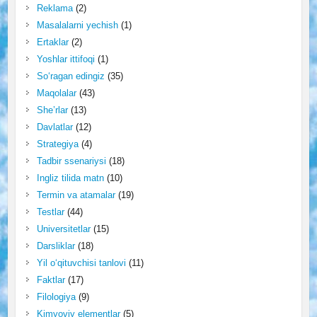
Reklama
(2)
Masalalarni yechish
(1)
Ertaklar
(2)
Yoshlar ittifoqi
(1)
So‘ragan edingiz
(35)
Maqolalar
(43)
She’rlar
(13)
Davlatlar
(12)
Strategiya
(4)
Tadbir ssenariysi
(18)
Ingliz tilida matn
(10)
Termin va atamalar
(19)
Testlar
(44)
Universitetlar
(15)
Darsliklar
(18)
Yil o‘qituvchisi tanlovi
(11)
Faktlar
(17)
Filologiya
(9)
Kimyoviy elementlar
(5)