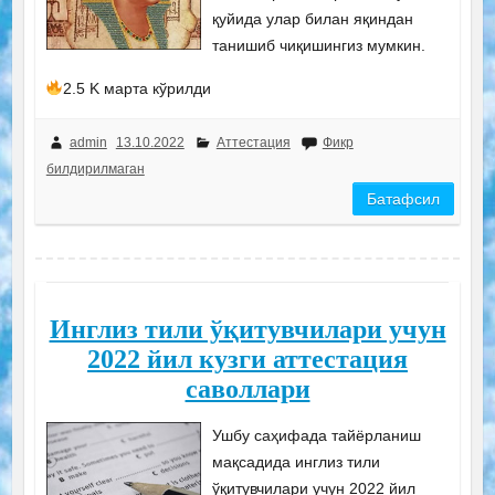
қуйида улар билан яқиндан
танишиб чиқишингиз мумкин.
2.5 K марта кўрилди
admin
13.10.2022
Аттестация
Фикр
билдирилмаган
Батафсил
Инглиз тили ўқитувчилари учун
2022 йил кузги аттестация
саволлари
Ушбу саҳифада тайёрланиш
мақсадида инглиз тили
ўқитувчилари учун 2022 йил