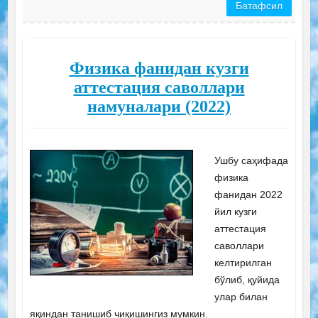
Батафсил
Физика фанидан кузги
аттестация саволлари
намуналари (2022)
Ушбу саҳифада
физика
фанидан 2022
йил кузги
аттестация
саволлари
келтирилган
бўлиб, қуйида
улар билан
яқиндан танишиб чиқишингиз мумкин.