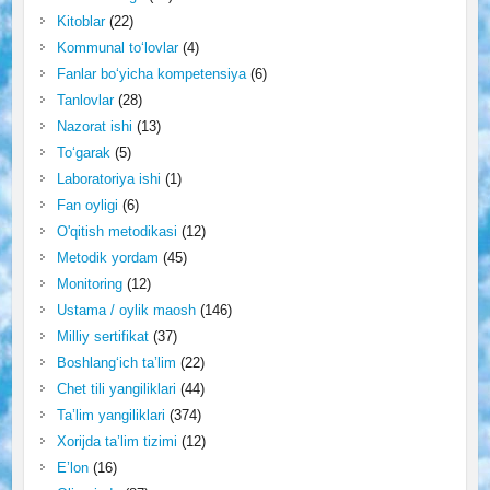
Kitoblar
(22)
Kommunal to‘lovlar
(4)
Fanlar bo‘yicha kompetensiya
(6)
Tanlovlar
(28)
Nazorat ishi
(13)
To‘garak
(5)
Laboratoriya ishi
(1)
Fan oyligi
(6)
O'qitish metodikasi
(12)
Metodik yordam
(45)
Monitoring
(12)
Ustama / oylik maosh
(146)
Milliy sertifikat
(37)
Boshlang‘ich ta’lim
(22)
Chet tili yangiliklari
(44)
Ta’lim yangiliklari
(374)
Xorijda ta’lim tizimi
(12)
E’lon
(16)