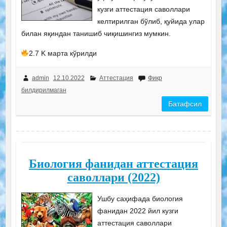
кузги аттестация саволлари
келтирилган бўлиб, қуйида улар
билан яқиндан танишиб чиқишингиз мумкин.
2.7 K марта кўрилди
admin
12.10.2022
Аттестация
Фикр
билдирилмаган
Батафсил
Биология фанидан аттестация
саволлари (2022)
Ушбу саҳифада биология
фанидан 2022 йил кузги
аттестация саволлари