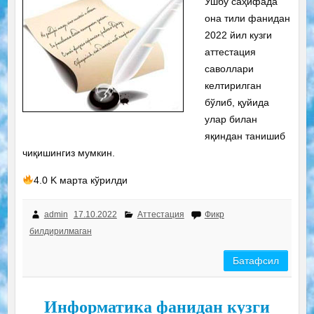
Ушбу саҳифада
она тили фанидан
2022 йил кузги
аттестация
саволлари
келтирилган
бўлиб, қуйида
улар билан
яқиндан танишиб
чиқишингиз мумкин.
4.0 K марта кўрилди
admin
17.10.2022
Аттестация
Фикр
билдирилмаган
Батафсил
Информатика фанидан кузги