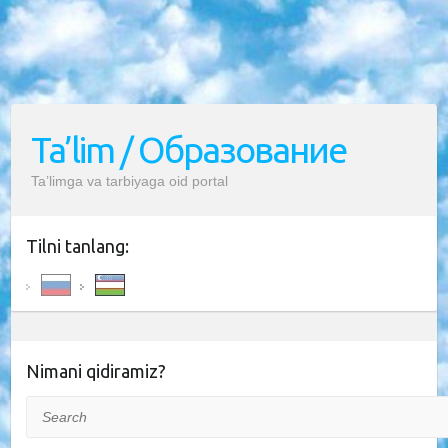
Ta’lim / Образование
Ta’limga va tarbiyaga oid portal
Tilni tanlang:
Nimani qidiramiz?
Search