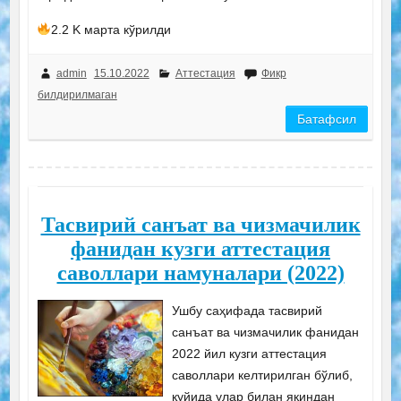
2.2 K марта кўрилди
admin
15.10.2022
Аттестация
Фикр
билдирилмаган
Батафсил
Тасвирий санъат ва чизмачилик
фанидан кузги аттестация
саволлари намуналари (2022)
Ушбу саҳифада тасвирий
санъат ва чизмачилик фанидан
2022 йил кузги аттестация
саволлари келтирилган бўлиб,
қуйида улар билан яқиндан