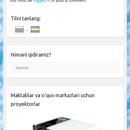
You must be
logged in
to post a comment.
Tilni tanlang:
Nimani qidiramiz?
Search
Maktablar va o‘quv markazlari uchun
proyektorlar