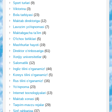
Sport turlari
(9)
Viktorina
(3)
Bola tarbiyasi
(23)
Maktab direktoriga
(12)
Lavozim yo'riqnomasi
(7)
Maktabgacha ta’lim
(4)
O‘lchov birliklari
(5)
Mashhurlar hayoti
(19)
Direktor o‘rinbosariga
(61)
Xorijiy universitetlar
(4)
Salomatlik
(12)
Ingliz tilini o‘rganamiz!
(44)
Koreys tilini o‘rganamiz!
(5)
Rus tilini o‘rganamiz!
(16)
Yo‘riqnoma
(23)
Internet texnologiyalari
(13)
Maktab xonasi
(4)
Taqvim-mavzu rejalar
(29)
Sinf rahbariga
(37)