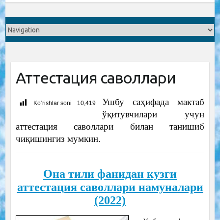
Аттестация саволлари
Ушбу саҳифада мактаб
Ko‘rishlar soni
10,419
ўқитувчилари учун
аттестация саволлари билан танишиб
чиқишингиз мумкин.
Она тили фанидан кузги
аттестация саволлари намуналари
(2022)