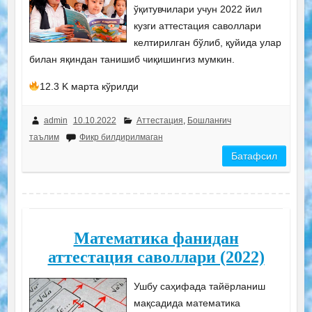
ўқитувчилари учун 2022 йил
кузги аттестация саволлари
келтирилган бўлиб, қуйида улар
билан яқиндан танишиб чиқишингиз мумкин.
12.3 K марта кўрилди
admin
10.10.2022
Аттестация
,
Бошланғич
таълим
Фикр билдирилмаган
Батафсил
Математика фанидан
аттестация саволлари (2022)
Ушбу саҳифада тайёрланиш
мақсадида математика