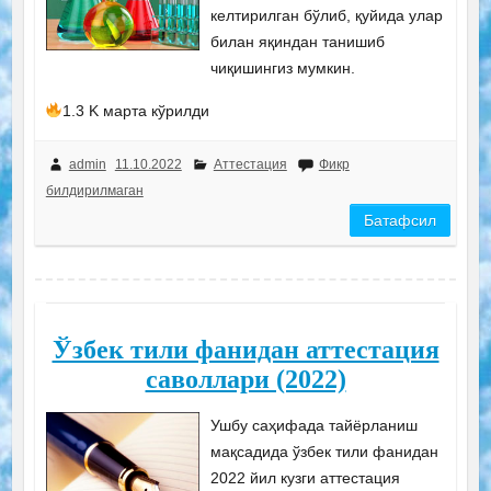
келтирилган бўлиб, қуйида улар
билан яқиндан танишиб
чиқишингиз мумкин.
1.3 K марта кўрилди
admin
11.10.2022
Аттестация
Фикр
билдирилмаган
Батафсил
Ўзбек тили фанидан аттестация
саволлари (2022)
Ушбу саҳифада тайёрланиш
мақсадида ўзбек тили фанидан
2022 йил кузги аттестация