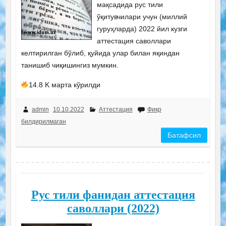
мақсадида рус тили
ўқитувчилари учун (миллий
гуруҳларда) 2022 йил кузги
аттестация саволлари
келтирилган бўлиб, қуйида улар билан яқиндан
танишиб чиқишингиз мумкин.
14.8 K марта кўрилди
admin
10.10.2022
Аттестация
Фикр
билдирилмаган
Батафсил
Рус тили фанидан аттестация
саволлари (2022)