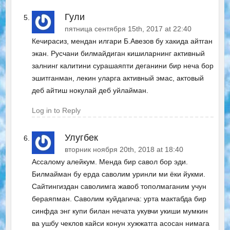
Гули
пятница сентября 15th, 2017 at 22:40
Кечирасиз, мендан илгари Б.Авезов бу хакида айтган
экан. Русчани билмайдиган кишиларнинг активный
залнинг калитини сурашаяпти деганини бир неча бор
эшитганман, лекин уларга активный эмас, актовый
деб айтиш нокулай деб уйлайман.
Log in to Reply
Улугбек
вторник ноября 20th, 2018 at 18:40
Ассалому алейкум. Менда бир савол бор эди.
Билмайман бу ерда саволим уринли ми ёки йукми.
Сайтингиздан саволимга жавоб тополмаганим учун
бераяпман. Саволим куйдагича: урта мактабда бир
синфда энг купи билан нечата укувчи укиши мумкин
ва ушбу чеклов кайси конун хужжатга асосан нимага