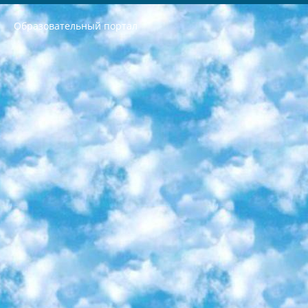
Образовательный портал
РЕСПУБЛИКА УЗБЕКИСТАН МИНИСТРЕРСТВО ДОШКОЛЬНОГО И ШКОЛЬНОГО ОБРАЗОВАНИЯ КОМАНДА в общеобразовательных учреждениях в 2023-2024 учебном году организация и проведение итоговой государственной аттестации обучающихся о Министра дошкольного и школьного образования Республики Узбекистан от 4 марта 2008 года (постановлением Минюста от 20 марта 2008 года № 1778 государственной регистрации) «Итоговое состояние учащихся общего среднего образования на основании положения об утверждении положения об аттестации общего среднего образования выпускной экзамен студентов в образовательных учреждениях в 2023-2024 учебном году В целях организации и прохождения аттестации приказываю: 1. Следующее: перечень предметов, по которым будет проводиться итоговая государственная аттестация и экзамен формы перевода согласно приложению 1; сертификаты международного образца, оценивающие уровень владения иностранными языками перечень согласно приложению 2; 2. Педагогический при специализированных образовательных учреждениях. научно-практический центр квалификации и международной оценки (Д.Давидова) 2024 г. До 25 марта: задания по предметам, по которым будет проводиться итоговая аттестация разработка и утверждение технических условий; итоговая аттестация на основании разработанного предметного задания разработка вопросов по предметам (устно и письменно), экзамен передача; общеобразовательные средние школы и специальные учебные заведения учащиеся выпускных классов школ и интернатов в агентской системе подготовка базы данных экзаменационных материалов и критериев оценки; перевод базы экзаменационных материалов на все языки обучения подать в Республиканский образовательный центр для изготовления; варианты экзаменов на основе разработанных контрольных материалов пусть будут поставлены задачи формирования. 3. Республиканский образовательный центр (Ш.Худайкулов) до 5 апреля 2024 года. до: база данных предоставленных экзаменационных материалов на все языки обучения перевод и экспертиза; для слепых, слабовидящих, глухих, слабослышащих и умственно отсталых детей учащиеся выпускных классов специализированных школ и школ-интернатов база данных экзаменационных материалов на всех преподаваемых языках подготовка критериев оценки; специализированные школы для умственно отсталых детей и технологии для учащихся выпускных классов школ-интернатов разработка соответствующих рекомендаций и критериев проведения ЕГЭ по естествознанию давать задания. 4. Педагогический при специализированных образовательных учреждениях. Научно-практический центр навыков и международной оценки (Д.Давидова), Республика образовательный центр (Худайкулов Ш.) итоговый государственный аттестационный экзамен ориентирован на творческое и логическое мышление при подготовке базы материалов учитывать введение заданий. 5. Следует отметить, что: сертификат государственного образца о знании общеобразовательного предмета и как минимум национальный уровень B1 по предметам на иностранных языках, указанным в Приложении 2. или международно признанный сертификат эквивалентного уровня студенты, изучающие определенный предмет, освобождаются от экзамена; по соответствующим предметам запланирована итоговая государственная аттестация за день до дня, путем жеребьевки Рабочей группой (в письменной форме по предметам, проводимым в форме) из числа сформированных вариантов выбрано 2 варианта; 2 выбранных варианта экзамена анонсированы на официальном сайте министерства и все выпускники по всей стране на основе этих вариантов проводит итоговую государственную аттестацию. 6. Государственное образование учащихся средних общеобразовательных учреждений. знания в соответствии с квалификационными требованиями, которые необходимо приобрести на основании стандартов итоговый (выпускной) контроль для 9 и 11 классов в целях тестирования Экзамены (далее – экзамены) состоят из предметов, перечисленных в приложении 1. будет сделано. 7. Экзамены пройдут с 26 мая по 15 июня 2024 г. (кроме науки физического воспитания). 8. Физическая для учащихся 9 классов общесредних образовательных учреждений. Экзамены по предмету «Образование, квалификация медицина» 1-6 мая 2024 года. сотрудники перевести под присмотр (с отклонениями в физическом или умственном развитии) специализированная школа для детей, школы-интернаты и со сколиозом школы-интернаты санаторного типа для больных детей исключены). 9. Он был слепым, слабовидящим и имел нарушения опорно-двигательного аппарата. экзамены в специализированных школах и интернатах для детей должны проводиться исходя из требований, предъявляемых к общеобразовательным учреждениям (физкультура кроме науки). 10. Специализированная школа для глухих и слабослышащих детей. и экзамены в интернатах и быть реализован в виде письменного теста по математике. 11. Специальность для умственно отсталых детей. Для 9 класса Родной язык и литературное письмо Государственный язык (язык обучения – узбекский). для неклассов) написано Математическое письмо Письменная/устная история Узбекистана Физическое воспитание практично Итоговый контроль Для 11 класса Написание родного языка и литературы (эссе) Математическое письмо Узбекский язык (обучение на узбекском языке) не посещающее общее среднее образование для учреждений)/Образовательное учреждение выбор письменный и устный Иностранный язык письменный/устный Письменная/устная история Узбекистана *По выбору студента:  Химия  Физика  Основы государственного права  География 10 бесплатных образовательных ресурсов - Мы составили подборку онлайн-проектов с интерактивными упражнениями, видеолекциями и статьями. Они помогут вам обрести новые и освежить старые знания бесплатно. 1. «ИНТУИТ» Старейшая образовательная площадка Рунета. Здесь вы найдёте сотни текстовых и видеокурсов на десятки различных тем — от программирования до психологии. Многие курсы подготовлены российскими университетами и крупными международными компаниями вроде Intel и Microsoft. Самостоятельное обучение бесплатное, но желающие могут оплатить услуги персональных наставников. 2. «Смартия» знакомит с актуальными профессиями и подсказывает, как им обучаться. Выбрав заинтересовавшую вас специальность — SMM-специалист, фотограф, веб-дизайнер или другую, — увидите список необходимых для неё умений. Чтобы вы могли освоить их самостоятельно, для каждого умения площадка отображает подборку ссылок на учебные материалы. Хотя «Смартия» ориентируется на русскоязычную аудиторию, часть контента всё же доступна только на английском. 3. «Лекторий Физтеха» Проект Московского физико-технического института (Физтеха). С его помощью вы можете смотреть онлайн серии лекций, записанные на видео в этом вузе. В числе доступных предметов — физика, биология, химия, информационные технологии и другие. К некоторым лекциям администрация ресурса прилагает готовые конспекты, которые можно скачивать в PDF-формате. 4. ITMOcourses Онлайн-площадка Санкт-Петербургского национального исследовательского университета информационных технологий, механики и оптики (ИТМО). Ресурс предоставляет свободный доступ к курсам, разработанным в этом вузе. Каталог материалов разбит на четыре категории: «Оптические системы и технологии», «Приборостроение и робототехника», «Информационные технологии» и «Биотехнологии». Курсы состоят из видеолекций, интерактивных демонстраций и заданий. 5. «КиберЛенинка» Электронная научная библиотека открытого доступа. Каталог площадки регулярно обрастает текстами статей из различных научных изданий. Сгруппированные по журналам и рубрикам публикации можно читать онлайн или скачивать целиком в PDF-формате. Проект нацелен на популяризацию науки за счёт открытого доступа к качественной информации. 6. «ПостНаука» На этом ресурсе публикуют подборки видеолекций, составленные экспертами из разных отраслей и объединённые общими темами. Среди них, к примеру, есть серии «Биоинформатика и геномика», «Культура средневековой Скандинавии» и Cinema Studies о теории кино. Каждая подборка лекций — логически связанная история, рассказанная экспертом от первого лица. Кроме того, на сайте появляются научно-образовательные статьи и тесты на разные темы. 7. «Newочём» Команда проекта «Newочём» отбирает самые интересные тексты из англоязычных СМИ и переводит те из них, за которые голосуют участники сообщества «ВКонтакте». По большей части это научно-популярные статьи. Редакторы придумывают лишь заголовки, в остальном содержание переводов соответствует оригиналам. Полные тексты можно читать прямо в социальной сети. 8. InternetUrok Онлайн-база материалов по основным дисциплинам школьной программы. Информация на сайте структурирована по классам, предметам и темам (урокам). Каждый урок состоит из видеолекций и конспектов. Есть также интерактивные тренажёры и тесты для закрепления пройденного материала. Даже если вы давно окончили школу, возможность повторить программу старших классов всегда может пригодиться. 9. Edutainme Ещё один ресурс об образовании. В отличие от Newtonew, как мне кажется, Edutainme больше ориентируется на представителей индустрии: педагогов, предпринимателей, разработчиков образовательных проектов. Но и любой, кто просто стремится к саморазвитию, найдёт на сайте много полезного и интересного для себя. Например, информацию о новых курсах и образовательных сервисах. 10. Newtonew Онлайн-медиа об образовании и обучении в широком смысле. Авторы Newtonew пишут об инструментах, заведениях, тактиках и стратегиях, которые помогают учить других и получать новые знания самостоятельно. На этой площадке вы найдёте новости, обзоры, аналитические мат