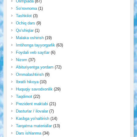
Olimpiada
(87)
So‘rovnoma
(1)
Tashkilot
(3)
Ochiq dars
(9)
Qo‘shiqlar
(1)
Malaka oshirish
(19)
Imtihonga tayyorgarlik
(63)
Foydali veb saytlar
(6)
Nizom
(37)
Abituriyentga yordam
(72)
Ommalashtirish
(9)
Ibratli hikoya
(10)
Huquqiy savodxonlik
(29)
Taqdimot
(22)
Prezident maktabi
(21)
Dasturlar / ilovalar
(7)
Kasbga yo'naltirish
(14)
Tarqatma materiallar
(13)
Dars ishlanma
(34)