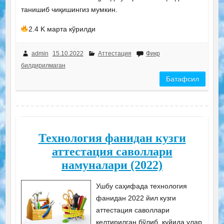
танишиб чиқишингиз мумкин.
2.4 K марта кўрилди
admin
15.10.2022
Аттестация
Фикр
билдирилмаган
Батафсил
Технология фанидан кузги
аттестация саволлари
намуналари (2022)
Ушбу саҳифада технология
фанидан 2022 йил кузги
аттестация саволлари
келтирилган бўлиб, қуйида улар