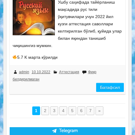
Ушбу саҳифада тайёрланиш
мақсадида рус тили
ўқитувчилари учун 2022 йил
кузги аттестация саволлари
келтирилган бўлиб, қуйида улар
билан яқиндан танишиб
чиқишингиз мумкин.
5.7 K марта кўрилди
admin
10.10.2022
Аттестация
Фикр
билдирилмаган
Батафсил
1
2
3
4
5
6
7
»