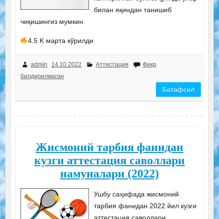
билан яқиндан танишиб
чиқишингиз мумкин.
4.5 K марта кўрилди
admin
14.10.2022
Аттестация
Фикр
билдирилмаган
Батафсил
Жисмоний тарбия фанидан
кузги аттестация саволлари
намуналари (2022)
Ушбу саҳифада жисмоний
тарбия фанидан 2022 йил кузги
аттестация саволлари