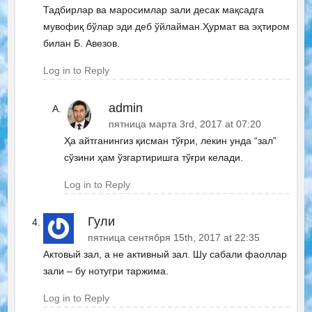
Тадбирлар ва маросимлар зали десак мақсадга
мувофиқ бўлар эди деб ўйлайман.Ҳурмат ва эҳтиром
билан Б. Авезов.
Log in to Reply
admin
пятница марта 3rd, 2017 at 07:20
Ҳа айтганингиз қисман тўғри, лекин унда “зал”
сўзини ҳам ўзгартиришга тўғри келади.
Log in to Reply
Гули
пятница сентября 15th, 2017 at 22:35
Актовый зал, а не активный зал. Шу сабали фаоллар
зали – бу нотугри таржима.
Log in to Reply