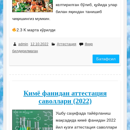
келтирилган бўлиб, қуйида улар
билан яқиндан танишиб
чиқишингиз мумкин.
2.3 K марта кўрилди
admin
12.10.2022
Аттестация
Фикр
билдирилмаган
Батафсил
Кимё фанидан аттестация
саволлари (2022)
Ушбу саҳифада тайёрланиш
мақсадида кимё фанидан 2022
йил кузги аттестация саволлари