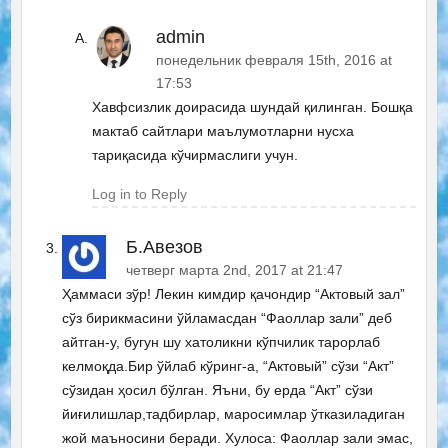
admin
понедельник февраля 15th, 2016 at
17:53
Хавфсизлик доирасида шундай қилинган. Бошқа
мактаб сайтлари маълумотларни нусха
тариқасида кўчирмаслиги учун.
Log in to Reply
Б.Авезов
четверг марта 2nd, 2017 at 21:47
Ҳаммаси зўр! Лекин кимдир қачондир “Актовый зал”
сўз бирикмасини ўйламасдан “Фаоллар зали” деб
айтган-у, бугун шу хатоликни кўпчилик тарорлаб
келмоқда.Бир ўйлаб кўринг-а, “Актовый” сўзи “Акт”
сўзидан ҳосил бўлган. Яъни, бу ерда “Акт” сўзи
йиғилишлар,тадбирлар, маросимлар ўтказиладиган
жой маъносини беради. Хулоса: Фаоллар зали эмас,