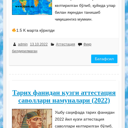
келтирилган бўлиб, қуйида улар
билан яқиндан танишиб
чиқишингиз мумкин.
1.5 K марта кўрилди
admin
13.10.2022
Аттестация
Фикр
билдирилмаган
Батафсил
Тарих фанидан кузги аттестация
саволлари намуналари (2022)
Ушбу саҳифада тарих фанидан
2022 йил кузги аттестация
саволлари келтирилган бўлиб,