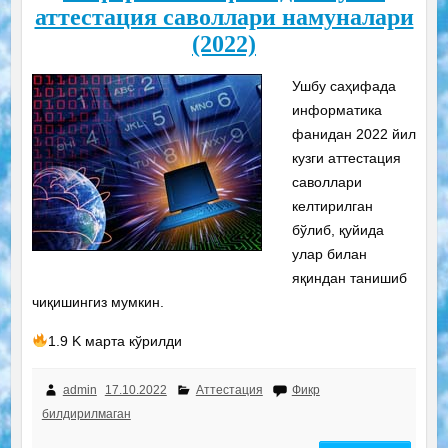
аттестация саволлари намуналари
(2022)
Ушбу саҳифада
информатика
фанидан 2022 йил
кузги аттестация
саволлари
келтирилган
бўлиб, қуйида
улар билан
яқиндан танишиб
чиқишингиз мумкин.
1.9 K марта кўрилди
admin
17.10.2022
Аттестация
Фикр
билдирилмаган