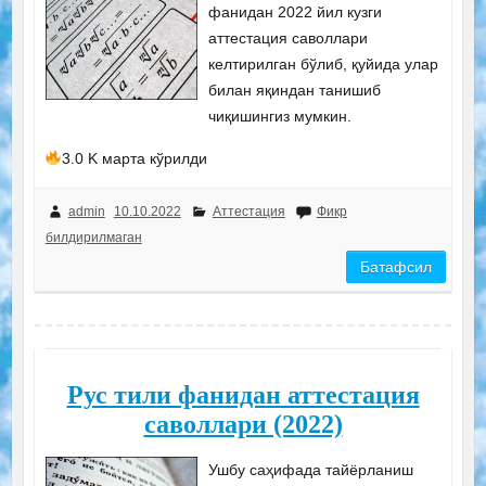
фанидан 2022 йил кузги
аттестация саволлари
келтирилган бўлиб, қуйида улар
билан яқиндан танишиб
чиқишингиз мумкин.
3.0 K марта кўрилди
admin
10.10.2022
Аттестация
Фикр
билдирилмаган
Батафсил
Рус тили фанидан аттестация
саволлари (2022)
Ушбу саҳифада тайёрланиш