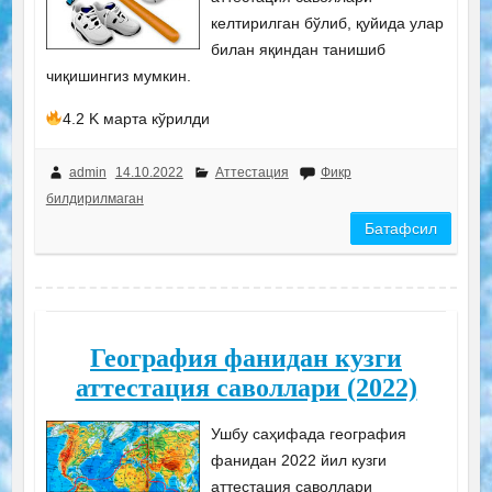
келтирилган бўлиб, қуйида улар
билан яқиндан танишиб
чиқишингиз мумкин.
4.2 K марта кўрилди
admin
14.10.2022
Аттестация
Фикр
билдирилмаган
Батафсил
География фанидан кузги
аттестация саволлари (2022)
Ушбу саҳифада география
фанидан 2022 йил кузги
аттестация саволлари