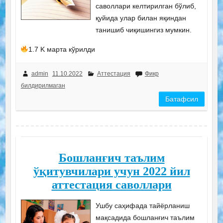
саволлари келтирилган бўлиб,
қуйида улар билан яқиндан
танишиб чиқишингиз мумкин.
1.7 K марта кўрилди
admin
11.10.2022
Аттестация
Фикр
билдирилмаган
Батафсил
Бошланғич таълим
ўқитувчилари учун 2022 йил
аттестация саволлари
Ушбу саҳифада тайёрланиш
мақсадида бошланғич таълим