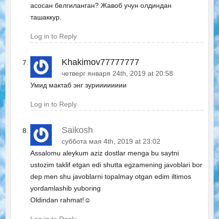
асосан белгиланган? Жавоб учун олдиндан
ташаккур.
Log in to Reply
Khakimov77777777
четверг января 24th, 2019 at 20:58
Умид мактаб энг зурииииииии
Log in to Reply
Saikosh
суббота мая 4th, 2019 at 23:02
Assalomu aleykum aziz dostlar menga bu saytni
ustozim taklif etgan edi shutta egzamening javoblari bor
dep men shu javoblarni topalmay otgan edim iltimos
yordamlashib yuboring
Oldindan rahmat!☺