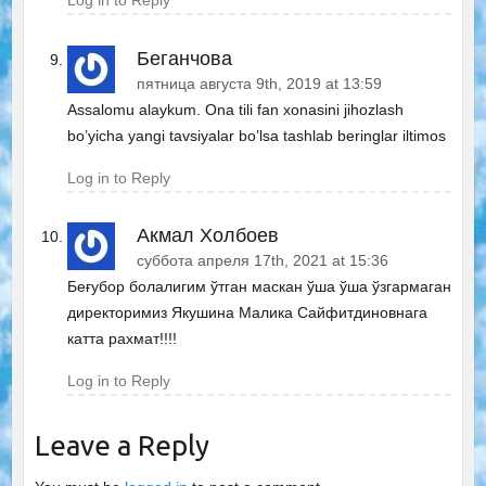
Log in to Reply
Беганчова
пятница августа 9th, 2019 at 13:59
Assalomu alaykum. Ona tili fan xonasini jihozlash
bo’yicha yangi tavsiyalar bo’lsa tashlab beringlar iltimos
Log in to Reply
Акмал Холбоев
суббота апреля 17th, 2021 at 15:36
Беғубор болалигим ўтган маскан ўша ўша ўзгармаган
директоримиз Якушина Малика Сайфитдиновнага
катта рахмат!!!!
Log in to Reply
Leave a Reply