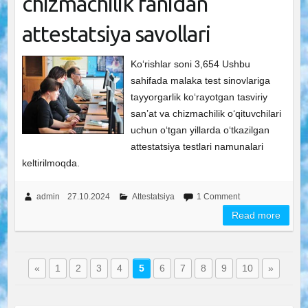
chizmachilik fanidan
attestatsiya savollari
Ko‘rishlar soni 3,654 Ushbu
sahifada malaka test sinovlariga
tayyorgarlik ko‘rayotgan tasviriy
san’at va chizmachilik o‘qituvchilari
uchun o‘tgan yillarda o‘tkazilgan
attestatsiya testlari namunalari
keltirilmoqda.
admin
27.10.2024
Attestatsiya
1 Comment
Read more
«
1
2
3
4
5
6
7
8
9
10
»