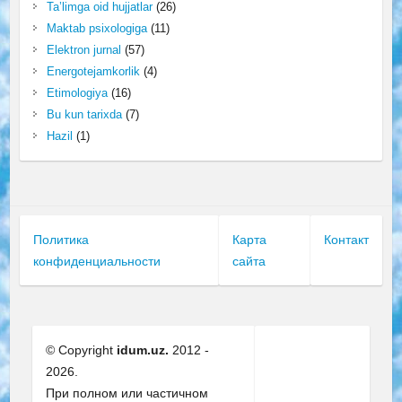
Ta’limga oid hujjatlar
(26)
Maktab psixologiga
(11)
Elektron jurnal
(57)
Energotejamkorlik
(4)
Etimologiya
(16)
Bu kun tarixda
(7)
Hazil
(1)
Политика
Карта
Контакт
конфиденциальности
сайта
© Copyright
idum.uz.
2012 -
2026.
При полном или частичном