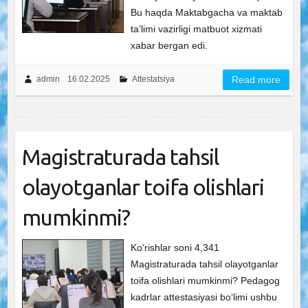
Bu haqda Maktabgacha va maktab
ta’limi vazirligi matbuot xizmati
xabar bergan edi.
admin
16.02.2025
Attestatsiya
Read more
Magistraturada tahsil
olayotganlar toifa olishlari
mumkinmi?
Ko‘rishlar soni 4,341
Magistraturada tahsil olayotganlar
toifa olishlari mumkinmi? Pedagog
kadrlar attestasiyasi bo‘limi ushbu