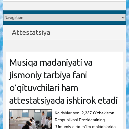
Attestatsiya
Musiqa madaniyati va
jismoniy tarbiya fani
oʻqituvchilari ham
attestatsiyada ishtirok etadi
Ko‘rishlar soni 2,337 Oʻzbekiston
Respublikasi Prezidentining
“Umumiy oʻrta taʼlim maktablarida