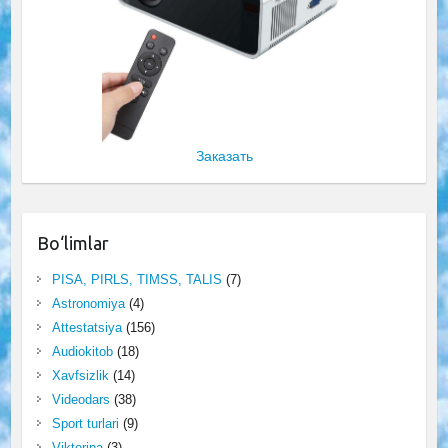
Заказать
Bo‘limlar
PISA, PIRLS, TIMSS, TALIS
(7)
Astronomiya
(4)
Attestatsiya
(156)
Audiokitob
(18)
Xavfsizlik
(14)
Videodars
(38)
Sport turlari
(9)
Viktorina
(3)