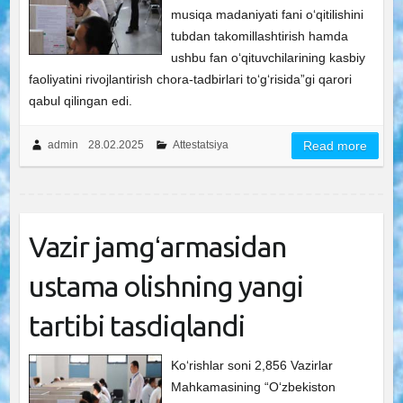
musiqa madaniyati fani oʻqitilishini
tubdan takomillashtirish hamda
ushbu fan oʻqituvchilarining kasbiy
faoliyatini rivojlantirish chora-tadbirlari toʻgʻrisida”gi qarori
qabul qilingan edi.
admin
28.02.2025
Attestatsiya
Read more
Vazir jamgʻarmasidan
ustama olishning yangi
tartibi tasdiqlandi
Ko‘rishlar soni 2,856 Vazirlar
Mahkamasining “Oʻzbekiston