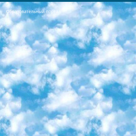
Образовательный портал
РЕСПУБЛИКА УЗБЕКИСТАН МИНИСТРЕРСТВО ДОШКОЛЬНОГО И ШКОЛЬНОГО ОБРАЗОВАНИЯ КОМАНДА в общеобразовательных учреждениях в 2023-2024 учебном году организация и проведение итоговой государственной аттестации обучающихся о Министра дошкольного и школьного образования Республики Узбекистан от 4 марта 2008 года (постановлением Минюста от 20 марта 2008 года № 1778 государственной регистрации) «Итоговое состояние учащихся общего среднего образования на основании положения об утверждении положения об аттестации общего среднего образования выпускной экзамен студентов в образовательных учреждениях в 2023-2024 учебном году В целях организации и прохождения аттестации приказываю: 1. Следующее: перечень предметов, по которым будет проводиться итоговая государственная аттестация и экзамен формы перевода согласно приложению 1; сертификаты международного образца, оценивающие уровень владения иностранными языками перечень согласно приложению 2; 2. Педагогический при специализированных образовательных учреждениях. научно-практический центр квалификации и международной оценки (Д.Давидова) 2024 г. До 25 марта: задания по предметам, по которым будет проводиться итоговая аттестация разработка и утверждение технических условий; итоговая аттестация на основании разработанного предметного задания разработка вопросов по предметам (устно и письменно), экзамен передача; общеобразовательные средние школы и специальные учебные заведения учащиеся выпускных классов школ и интернатов в агентской системе подготовка базы данных экзаменационных материалов и критериев оценки; перевод базы экзаменационных материалов на все языки обучения подать в Республиканский образовательный центр для изготовления; варианты экзаменов на основе разработанных контрольных материалов пусть будут поставлены задачи формирования. 3. Республиканский образовательный центр (Ш.Худайкулов) до 5 апреля 2024 года. до: база данных предоставленных экзаменационных материалов на все языки обучения перевод и экспертиза; для слепых, слабовидящих, глухих, слабослышащих и умственно отсталых детей учащиеся выпускных классов специализированных школ и школ-интернатов база данных экзаменационных материалов на всех преподаваемых языках подготовка критериев оценки; специализированные школы для умственно отсталых детей и технологии для учащихся выпускных классов школ-интернатов разработка соответствующих рекомендаций и критериев проведения ЕГЭ по естествознанию давать задания. 4. Педагогический при специализированных образовательных учреждениях. Научно-практический центр навыков и международной оценки (Д.Давидова), Республика образовательный центр (Худайкулов Ш.) итоговый государственный аттестационный экзамен ориентирован на творческое и логическое мышление при подготовке базы материалов учитывать введение заданий. 5. Следует отметить, что: сертификат государственного образца о знании общеобразовательного предмета и как минимум национальный уровень B1 по предметам на иностранных языках, указанным в Приложении 2. или международно признанный сертификат эквивалентного уровня студенты, изучающие определенный предмет, освобождаются от экзамена; по соответствующим предметам запланирована итоговая государственная аттестация за день до дня, путем жеребьевки Рабочей группой (в письменной форме по предметам, проводимым в форме) из числа сформированных вариантов выбрано 2 варианта; 2 выбранных варианта экзамена анонсированы на официальном сайте министерства и все выпускники по всей стране на основе этих вариантов проводит итоговую государственную аттестацию. 6. Государственное образование учащихся средних общеобразовательных учреждений. знания в соответствии с квалификационными требованиями, которые необходимо приобрести на основании стандартов итоговый (выпускной) контроль для 9 и 11 классов в целях тестирования Экзамены (далее – экзамены) состоят из предметов, перечисленных в приложении 1. будет сделано. 7. Экзамены пройдут с 26 мая по 15 июня 2024 г. (кроме науки физического воспитания). 8. Физическая для учащихся 9 классов общесредних образовательных учреждений. Экзамены по предмету «Образование, квалификация медицина» 1-6 мая 2024 года. сотрудники перевести под присмотр (с отклонениями в физическом или умственном развитии) специализированная школа для детей, школы-интернаты и со сколиозом школы-интернаты санаторного типа для больных детей исключены). 9. Он был слепым, слабовидящим и имел нарушения опорно-двигательного аппарата. экзамены в специализированных школах и интернатах для детей должны проводиться исходя из требований, предъявляемых к общеобразовательным учреждениям (физкультура кроме науки). 10. Специализированная школа для глухих и слабослышащих детей. и экзамены в интернатах и быть реализован в виде письменного теста по математике. 11. Специальность для умственно отсталых детей. Для 9 класса Родной язык и литературное письмо Государственный язык (язык обучения – узбекский). для неклассов) написано Математическое письмо Письменная/устная история Узбекистана Физическое воспитание практично Итоговый контроль Для 11 класса Написание родного языка и литературы (эссе) Математическое письмо Узбекский язык (обучение на узбекском языке) не посещающее общее среднее образование для учреждений)/Образовательное учреждение выбор письменный и устный Иностранный язык письменный/устный Письменная/устная история Узбекистана *По выбору студента:  Химия  Физика  Основы государственного права  География 10 бесплатных образовательных ресурсов - Мы составили подборку онлайн-проектов с интерактивными упражнениями, видеолекциями и статьями. Они помогут вам обрести новые и освежить старые знания бесплатно. 1. «ИНТУИТ» Старейшая образовательная площадка Рунета. Здесь вы найдёте сотни текстовых и видеокурсов на десятки различных тем — от программирования до психологии. Многие курсы подготовлены российскими университетами и крупными международными компаниями вроде Intel и Microsoft. Самостоятельное обучение бесплатное, но желающие могут оплатить услуги персональных наставников. 2. «Смартия» знакомит с актуальными профессиями и подсказывает, как им обучаться. Выбрав заинтересовавшую вас специальность — SMM-специалист, фотограф, веб-дизайнер или другую, — увидите список необходимых для неё умений. Чтобы вы могли освоить их самостоятельно, для каждого умения площадка отображает подборку ссылок на учебные материалы. Хотя «Смартия» ориентируется на русскоязычную аудиторию, часть контента всё же доступна только на английском. 3. «Лекторий Физтеха» Проект Московского физико-технического института (Физтеха). С его помощью вы можете смотреть онлайн серии лекций, записанные на видео в этом вузе. В числе доступных предметов — физика, биология, химия, информационные технологии и другие. К некоторым лекциям администрация ресурса прилагает готовые конспекты, которые можно скачивать в PDF-формате. 4. ITMOcourses Онлайн-площадка Санкт-Петербургского национального исследовательского университета информационных технологий, механики и оптики (ИТМО). Ресурс предоставляет свободный доступ к курсам, разработанным в этом вузе. Каталог материалов разбит на четыре категории: «Оптические системы и технологии», «Приборостроение и робототехника», «Информационные технологии» и «Биотехнологии». Курсы состоят из видеолекций, интерактивных демонстраций и заданий. 5. «КиберЛенинка» Электронная научная библиотека открытого доступа. Каталог площадки регулярно обрастает текстами статей из различных научных изданий. Сгруппированные по журналам и рубрикам публикации можно читать онлайн или скачивать целиком в PDF-формате. Проект нацелен на популяризацию науки за счёт открытого доступа к качественной информации. 6. «ПостНаука» На этом ресурсе публикуют подборки видеолекций, составленные экспертами из разных отраслей и объединённые общими темами. Среди них, к примеру, есть серии «Биоинформатика и геномика», «Культура средневековой Скандинавии» и Cinema Studies о теории кино. Каждая подборка лекций — логически связанная история, рассказанная экспертом от первого лица. Кроме того, на сайте появляются научно-образовательные статьи и тесты на разные темы. 7. «Newочём» Команда проекта «Newочём» отбирает самые интересные тексты из англоязычных СМИ и переводит те из них, за которые голосуют участники сообщества «ВКонтакте». По большей части это научно-популярные статьи. Редакторы придумывают лишь заголовки, в остальном содержание переводов соответствует оригиналам. Полные тексты можно читать прямо в социальной сети. 8. InternetUrok Онлайн-база материалов по основным дисциплинам школьной программы. Информация на сайте структурирована по классам, предметам и темам (урокам). Каждый урок состоит из видеолекций и конспектов. Есть также интерактивные тренажёры и тесты для закрепления пройденного материала. Даже если вы давно окончили школу, возможность повторить программу старших классов всегда может пригодиться. 9. Edutainme Ещё один ресурс об образовании. В отличие от Newtonew, как мне кажется, Edutainme больше ориентируется на представителей индустрии: педагогов, предпринимателей, разработчиков образовательных проектов. Но и любой, кто просто стремится к саморазвитию, найдёт на сайте много полезного и интересного для себя. Например, информацию о новых курсах и образовательных сервисах. 10. Newtonew Онлайн-медиа об образовании и обучении в широком смысле. Авторы Newtonew пишут об инструментах, заведениях, тактиках и стратегиях, которые помогают учить других и получать новые знания самостоятельно. На этой площадке вы найдёте новости, обзоры, аналитические мат