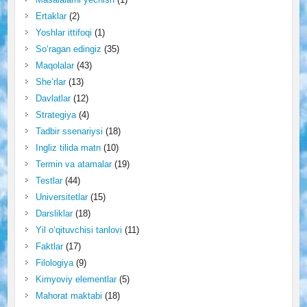
Ertaklar
(2)
Yoshlar ittifoqi
(1)
So‘ragan edingiz
(35)
Maqolalar
(43)
She’rlar
(13)
Davlatlar
(12)
Strategiya
(4)
Tadbir ssenariysi
(18)
Ingliz tilida matn
(10)
Termin va atamalar
(19)
Testlar
(44)
Universitetlar
(15)
Darsliklar
(18)
Yil o‘qituvchisi tanlovi
(11)
Faktlar
(17)
Filologiya
(9)
Kimyoviy elementlar
(5)
Mahorat maktabi
(18)