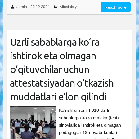
admin
20.12.2024
Attestatsiya
Read more
Uzrli sabablarga ko‘ra
ishtirok eta olmagan
o‘qituvchilar uchun
attestatsiyadan o‘tkazish
muddatlari e’lon qilindi
Ko‘rishlar soni 4,918 Uzrli
sabablarga koʻra malaka (test)
sinovlarida ishtirok eta olmagan
pedagoglar 19-noyabr kunlari