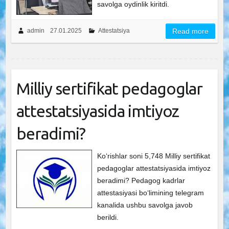
savolga oydinlik kiritdi.
admin
27.01.2025
Attestatsiya
Read more
Milliy sertifikat pedagoglar
attestatsiyasida imtiyoz
beradimi?
Ko‘rishlar soni 5,748 Milliy sertifikat
pedagoglar attestatsiyasida imtiyoz
beradimi? Pedagog kadrlar
attestasiyasi bo‘limining telegram
kanalida ushbu savolga javob
berildi.