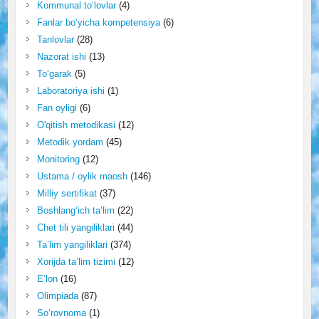
Kommunal to‘lovlar
(4)
Fanlar bo‘yicha kompetensiya
(6)
Tanlovlar
(28)
Nazorat ishi
(13)
To‘garak
(5)
Laboratoriya ishi
(1)
Fan oyligi
(6)
O'qitish metodikasi
(12)
Metodik yordam
(45)
Monitoring
(12)
Ustama / oylik maosh
(146)
Milliy sertifikat
(37)
Boshlang‘ich ta’lim
(22)
Chet tili yangiliklari
(44)
Ta’lim yangiliklari
(374)
Xorijda ta’lim tizimi
(12)
E’lon
(16)
Olimpiada
(87)
So‘rovnoma
(1)