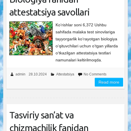
attestatsiya savollari
Ko‘rishlar soni 6,372 Ushbu
sahifada malaka test sinovlariga
tayyorgarlik ko‘rayotgan biologiya
o‘qituvchilari uchun o‘tgan yillarda
o‘tkazilgan attestatsiya testlari
namunalari keltirilmoqda.
admin
28.10.2024
Attestatsiya
No Comments
Read more
Tasviriy san’at va
chizmachilik fanidan