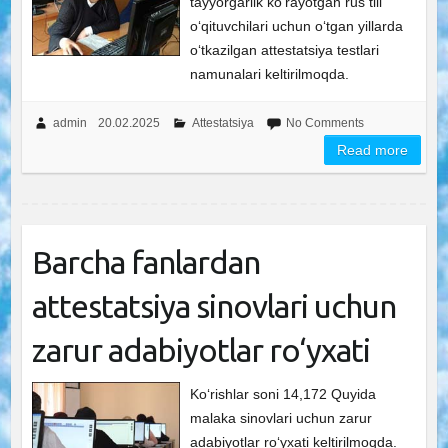
tayyorgarlik ko‘rayotgan rus tili
o‘qituvchilari uchun o‘tgan yillarda
o‘tkazilgan attestatsiya testlari
namunalari keltirilmoqda.
admin
20.02.2025
Attestatsiya
No Comments
Read more
Barcha fanlardan
attestatsiya sinovlari uchun
zarur adabiyotlar ro‘yxati
Ko‘rishlar soni 14,172 Quyida
malaka sinovlari uchun zarur
adabiyotlar ro‘yxati keltirilmoqda.