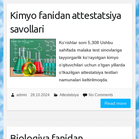
Kimyo fanidan attestatsiya
savollari
Ko‘rishlar soni 5,308 Ushbu
sahifada malaka test sinovlariga
tayyorgarlik ko‘rayotgan kimyo
o‘qituvchilari uchun o‘tgan yillarda
o‘tkazilgan attestatsiya testlari
namunalari keltirilmoqda.
admin
28.10.2024
Attestatsiya
No Comments
Read more
Biologiya fanidan