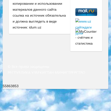
копировании и использовании
материалов данного сайта
ссылка на источник обязательна
и должна выглядеть в виде
источник: idum.uz
© Все права защищены
РЕСПУБЛИКА УЗБЕКИСТАН МИНИСТРЕРСТВО ДОШКОЛЬНОГО И ШКОЛЬНОГО ОБРАЗОВАНИЯ КОМАНДА в общеобразовательных учреждениях в 2023-2024 учебном году организация и проведение итоговой государственной аттестации обучающихся о Министра дошкольного и школьного образования Республики Узбекистан от 4 марта 2008 года (постановлением Минюста от 20 марта 2008 года № 1778 государственной регистрации) «Итоговое состояние учащихся общего среднего образования на основании положения об утверждении положения об аттестации общего среднего образования выпускной экзамен студентов в образовательных учреждениях в 2023-2024 учебном году В целях организации и прохождения аттестации приказываю: 1. Следующее: перечень предметов, по которым будет проводиться итоговая государственная аттестация и экзамен формы перевода согласно приложению 1; сертификаты международного образца, оценивающие уровень владения иностранными языками перечень согласно приложению 2; 2. Педагогический при специализированных образовательных учреждениях. научно-практический центр квалификации и международной оценки (Д.Давидова) 2024 г. До 25 марта: задания по предметам, по которым будет проводиться итоговая аттестация разработка и утверждение технических условий; итоговая аттестация на основании разработанного предметного задания разработка вопросов по предметам (устно и письменно), экзамен передача; общеобразовательные средние школы и специальные учебные заведения учащиеся выпускных классов школ и интернатов в агентской системе подготовка базы данных экзаменационных материалов и критериев оценки; перевод базы экзаменационных материалов на все языки обучения подать в Республиканский образовательный центр для изготовления; варианты экзаменов на основе разработанных контрольных материалов пусть будут поставлены задачи формирования. 3. Республиканский образовательный центр (Ш.Худайкулов) до 5 апреля 2024 года. до: база данных предоставленных экзаменационных материалов на все языки обучения перевод и экспертиза; для слепых, слабовидящих, глухих, слабослышащих и умственно отсталых детей учащиеся выпускных классов специализированных школ и школ-интернатов база данных экзаменационных материалов на всех преподаваемых языках подготовка критериев оценки; специализированные школы для умственно отсталых детей и технологии для учащихся выпускных классов школ-интернатов разработка соответствующих рекомендаций и критериев проведения ЕГЭ по естествознанию давать задания. 4. Педагогический при специализированных образовательных учреждениях. Научно-практический центр навыков и международной оценки (Д.Давидова), Республика образовательный центр (Худайкулов Ш.) итоговый государственный аттестационный экзамен ориентирован на творческое и логическое мышление при подготовке базы материалов учитывать введение заданий. 5. Следует отметить, что: сертификат государственного образца о знании общеобразовательного предмета и как минимум национальный уровень B1 по предметам на иностранных языках, указанным в Приложении 2. или международно признанный сертификат эквивалентного уровня студенты, изучающие определенный предмет, освобождаются от экзамена; по соответствующим предметам запланирована итоговая государственная аттестация за день до дня, путем жеребьевки Рабочей группой (в письменной форме по предметам, проводимым в форме) из числа сформированных вариантов выбрано 2 варианта; 2 выбранных варианта экзамена анонсированы на официальном сайте министерства и все выпускники по всей стране на основе этих вариантов проводит итоговую государственную аттестацию. 6. Государственное образование учащихся средних общеобразовательных учреждений. знания в соответствии с квалификационными требованиями, которые необходимо приобрести на основании стандартов итоговый (выпускной) контроль для 9 и 11 классов в целях тестирования Экзамены (далее – экзамены) состоят из предметов, перечисленных в приложении 1. будет сделано. 7. Экзамены пройдут с 26 мая по 15 июня 2024 г. (кроме науки физического воспитания). 8. Физическая для учащихся 9 классов общесредних образовательных учреждений. Экзамены по предмету «Образование, квалификация медицина» 1-6 мая 2024 года. сотрудники перевести под присмотр (с отклонениями в физическом или умственном развитии) специализированная школа для детей, школы-интернаты и со сколиозом школы-интернаты санаторного типа для больных детей исключены). 9. Он был слепым, слабовидящим и имел нарушения опорно-двигательного аппарата. экзамены в специализированных школах и интернатах для детей должны проводиться исходя из требований, предъявляемых к общеобразовательным учреждениям (физкультура кроме науки). 10. Специализированная школа для глухих и слабослышащих детей. и экзамены в интернатах и быть реализован в виде письменного теста по математике. 11. Специальность для умственно отсталых детей. Для 9 класса Родной язык и литературное письмо Государственный язык (язык обучения – узбекский). для неклассов) написано Математическое письмо Письменная/устная история Узбекистана Физическое воспитание практично Итоговый контроль Для 11 класса Написание родного языка и литературы (эссе) Математическое письмо Узбекский язык (обучение на узбекском языке) не посещающее общее среднее образование для учреждений)/Образовательное учреждение выбор письменный и устный Иностранный язык письменный/устный Письменная/устная история Узбекистана *По выбору студента:  Химия  Физика  Основы государственного права  География 10 бесплатных образовательных ресурсов - Мы составили подборку онлайн-проектов с интерактивными упражнениями, видеолекциями и статьями. Они помогут вам обрести новые и освежить старые знания бесплатно. 1. «ИНТУИТ» Старейшая образовательная площадка Рунета. Здесь вы найдёте сотни текстовых и видеокурсов на десятки различных тем — от программирования до психологии. Многие курсы подготовлены российскими университетами и крупными международными компаниями вроде Intel и Microsoft. Самостоятельное обучение бесплатное, но желающие могут оплатить услуги персональных наставников. 2. «Смартия» знакомит с актуальными профессиями и подсказывает, как им обучаться. Выбрав заинтересовавшую вас специальность — SMM-специалист, фотограф, веб-дизайнер или другую, — увидите список необходимых для неё умений. Чтобы вы могли освоить их самостоятельно, для каждого умения площадка отображает подборку ссылок на учебные материалы. Хотя «Смартия» ориентируется на русскоязычную аудиторию, часть контента всё же доступна только на английском. 3. «Лекторий Физтеха» Проект Московского физико-технического института (Физтеха). С его помощью вы можете смотреть онлайн серии лекций, записанные на видео в этом вузе. В числе доступных предметов — физика, биология, химия, информационные технологии и другие. К некоторым лекциям администрация ресурса прилагает готовые конспекты, которые можно скачивать в PDF-формате. 4. ITMOcourses Онлайн-площадка Санкт-Петербургского национального исследовательского университета информационных технологий, механики и оптики (ИТМО). Ресурс предоставляет свободный доступ к курсам, разработанным в этом вузе. Каталог материалов разбит на четыре категории: «Оптические системы и технологии», «Приборостроение и робототехника», «Информационные технологии» и «Биотехнологии». Курсы состоят из видеолекций, интерактивных демонстраций и заданий. 5. «КиберЛенинка» Электронная научная библиотека открытого доступа. Каталог площадки регулярно обрастает текстами статей из различных научных изданий. Сгруппированные по журналам и рубрикам публикации можно читать онлайн или скачивать целиком в PDF-формате. Проект нацелен на популяризацию науки за счёт открытого доступа к качественной информации. 6. «ПостНаука» На этом ресурсе публикуют подборки видеолекций, составленные экспертами из разных отраслей и объединённые общими темами. Среди них, к примеру, есть серии «Биоинформатика и геномика», «Культура средневековой Скандинавии» и Cinema Studies о теории кино. Каждая подборка лекций — логически связанная история, рассказанная экспертом от первого лица. Кроме того, на сайте появляются научно-образовательные статьи и тесты на разные темы. 7. «Newочём» Команда проекта «Newочём» отбирает самые интересные тексты из англоязычных СМИ и переводит те из них, за которые голосуют участники сообщества «ВКонтакте». По большей части это научно-популярные статьи. Редакторы придумывают лишь заголовки, в остальном содержание переводов соответствует оригиналам. Полные тексты можно читать прямо в социальной сети. 8. InternetUrok Онлайн-база материалов по основным дисциплинам школьной программы. Информация на сайте структурирована по классам, предметам и темам (урокам). Каждый урок состоит из видеолекций и конспектов. Есть также интерактивные тренажёры и тесты для закрепления пройденного материала. Даже если вы давно окончили школу, возможность повторить программу старших классов всегда может пригодиться. 9. Edutainme Ещё один ресурс об образовании. В отличие от Newtonew, как мне кажется, Edutainme больше ориентируется на представителей индустрии: педагогов, предпринимателей, разработчиков образовательных проектов. Но и любой, кто просто стремится к саморазвитию, найдёт на сайте много полезного и интересного для себя. Например, информацию о новых курсах и образовательных сервисах. 10. Newtonew Онлайн-медиа об образовании и обучении в широком смысле. Авторы Newtonew пишут об инструментах, заведениях, тактиках и стратегиях, которые помогают учить других и получать новые знания самостоятельно. На этой площадке вы найдёте новости, обзоры, аналитические мате
55863853