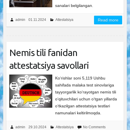
sanalari belgilangan.
admin
01.11.2024
Attestatsiya
Read more
Nemis tili fanidan
attestatsiya savollari
Ko‘rishlar soni 5,119 Ushbu
sahifada malaka test sinovlariga
tayyorgarlik ko‘rayotgan nemis tili
o‘qituvchilari uchun o‘tgan yillarda
o‘tkazilgan attestatsiya testlari
namunalari keltirilmoqda.
admin
29.10.2024
Attestatsiya
No Comments