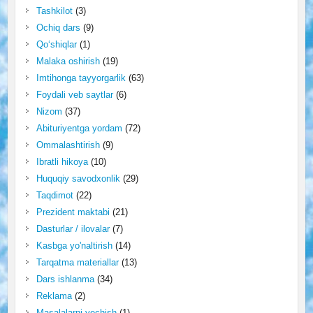
Tashkilot
(3)
Ochiq dars
(9)
Qo‘shiqlar
(1)
Malaka oshirish
(19)
Imtihonga tayyorgarlik
(63)
Foydali veb saytlar
(6)
Nizom
(37)
Abituriyentga yordam
(72)
Ommalashtirish
(9)
Ibratli hikoya
(10)
Huquqiy savodxonlik
(29)
Taqdimot
(22)
Prezident maktabi
(21)
Dasturlar / ilovalar
(7)
Kasbga yo'naltirish
(14)
Tarqatma materiallar
(13)
Dars ishlanma
(34)
Reklama
(2)
Masalalarni yechish
(1)