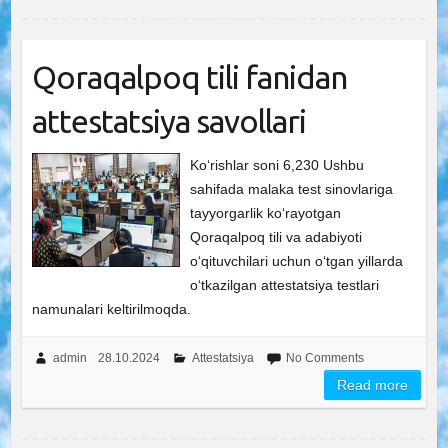
Qoraqalpoq tili fanidan
attestatsiya savollari
Ko‘rishlar soni 6,230 Ushbu
sahifada malaka test sinovlariga
tayyorgarlik ko‘rayotgan
Qoraqalpoq tili va adabiyoti
o‘qituvchilari uchun o‘tgan yillarda
o‘tkazilgan attestatsiya testlari
namunalari keltirilmoqda.
admin
28.10.2024
Attestatsiya
No Comments
Read more