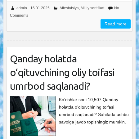
admin
16.01.2025
Attestatsiya
,
Milliy sertifikat
No
Comments
Read more
Qanday holatda
o‘qituvchining oliy toifasi
umrbod saqlanadi?
Ko‘rishlar soni 10,507 Qanday
holatda o‘qituvchining toifasi
umrbod saqlanadi? Sahifada ushbu
savolga javob topishingiz mumkin.