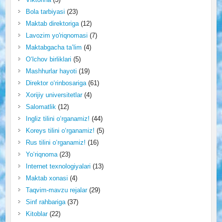
Bola tarbiyasi
(23)
Maktab direktoriga
(12)
Lavozim yo'riqnomasi
(7)
Maktabgacha ta’lim
(4)
O‘lchov birliklari
(5)
Mashhurlar hayoti
(19)
Direktor o‘rinbosariga
(61)
Xorijiy universitetlar
(4)
Salomatlik
(12)
Ingliz tilini o‘rganamiz!
(44)
Koreys tilini o‘rganamiz!
(5)
Rus tilini o‘rganamiz!
(16)
Yo‘riqnoma
(23)
Internet texnologiyalari
(13)
Maktab xonasi
(4)
Taqvim-mavzu rejalar
(29)
Sinf rahbariga
(37)
Kitoblar
(22)