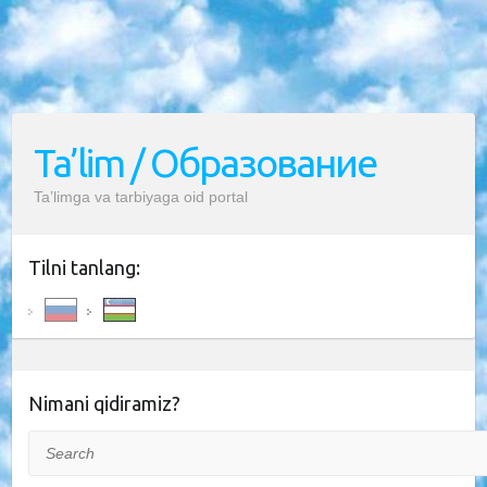
Ta’lim / Образование
Ta’limga va tarbiyaga oid portal
Tilni tanlang:
Nimani qidiramiz?
Search