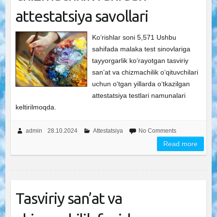
attestatsiya savollari
Ko‘rishlar soni 5,571 Ushbu
sahifada malaka test sinovlariga
tayyorgarlik ko‘rayotgan tasviriy
san’at va chizmachilik o‘qituvchilari
uchun o‘tgan yillarda o‘tkazilgan
attestatsiya testlari namunalari
keltirilmoqda.
admin
28.10.2024
Attestatsiya
No Comments
Read more
Tasviriy san’at va