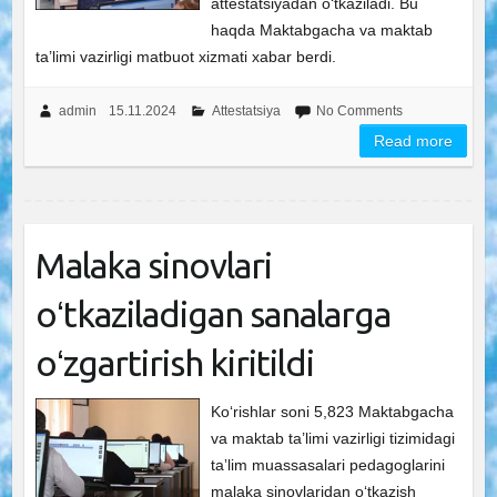
attestatsiyadan oʻtkaziladi. Bu
haqda Maktabgacha va maktab
ta’limi vazirligi matbuot xizmati xabar berdi.
admin
15.11.2024
Attestatsiya
No Comments
Read more
Malaka sinovlari
oʻtkaziladigan sanalarga
oʻzgartirish kiritildi
Ko‘rishlar soni 5,823 Maktabgacha
va maktab ta’limi vazirligi tizimidagi
taʼlim muassasalari pedagoglarini
malaka sinovlaridan oʻtkazish