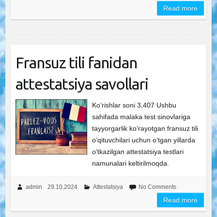
Read more
Fransuz tili fanidan
attestatsiya savollari
Ko‘rishlar soni 3,407 Ushbu
sahifada malaka test sinovlariga
tayyorgarlik ko‘rayotgan fransuz tili
o‘qituvchilari uchun o‘tgan yillarda
o‘tkazilgan attestatsiya testlari
namunalari keltirilmoqda.
admin
29.10.2024
Attestatsiya
No Comments
Read more