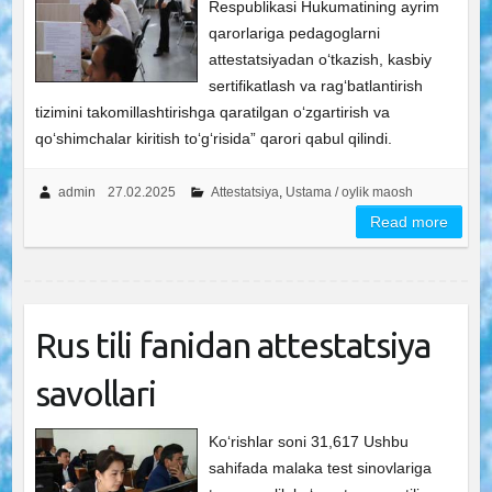
Respublikasi Hukumatining ayrim
qarorlariga pedagoglarni
attestatsiyadan oʻtkazish, kasbiy
sertifikatlash va ragʻbatlantirish
tizimini takomillashtirishga qaratilgan oʻzgartirish va
qoʻshimchalar kiritish toʻgʻrisida” qarori qabul qilindi.
admin
27.02.2025
Attestatsiya
,
Ustama / oylik maosh
Read more
Rus tili fanidan attestatsiya
savollari
Ko‘rishlar soni 31,617 Ushbu
sahifada malaka test sinovlariga