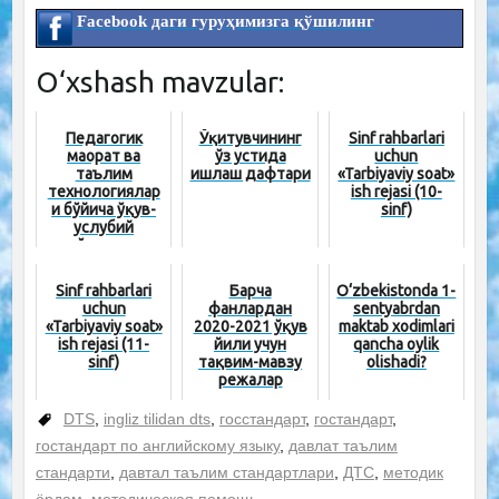
Facebook даги гуруҳимизга қўшилинг
O‘xshash mavzular:
Педагогик
Ўқитувчининг
Sinf rahbarlari
маҳорат ва
ўз устида
uchun
таълим
ишлаш дафтари
«Tarbiyaviy soat»
технологиялар
ish rejasi (10-
и бўйича ўқув-
sinf)
услубий
қўлланма
Sinf rahbarlari
Барча
O‘zbekistonda 1-
uchun
фанлардан
sentyabrdan
«Tarbiyaviy soat»
2020-2021 ўқув
maktab xodimlari
ish rejasi (11-
йили учун
qancha oylik
sinf)
тақвим-мавзу
olishadi?
режалар
DTS
,
ingliz tilidan dts
,
госстандарт
,
гостандарт
,
гостандарт по английскому языку
,
давлат таълим
стандарти
,
давтал таълим стандартлари
,
ДТС
,
методик