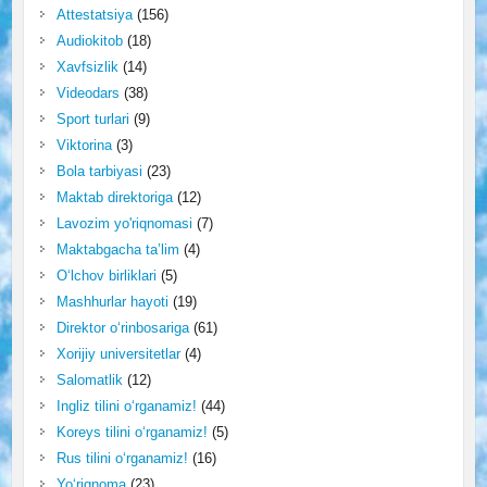
Attestatsiya
(156)
Audiokitob
(18)
Xavfsizlik
(14)
Videodars
(38)
Sport turlari
(9)
Viktorina
(3)
Bola tarbiyasi
(23)
Maktab direktoriga
(12)
Lavozim yo'riqnomasi
(7)
Maktabgacha ta’lim
(4)
O‘lchov birliklari
(5)
Mashhurlar hayoti
(19)
Direktor o‘rinbosariga
(61)
Xorijiy universitetlar
(4)
Salomatlik
(12)
Ingliz tilini o‘rganamiz!
(44)
Koreys tilini o‘rganamiz!
(5)
Rus tilini o‘rganamiz!
(16)
Yo‘riqnoma
(23)