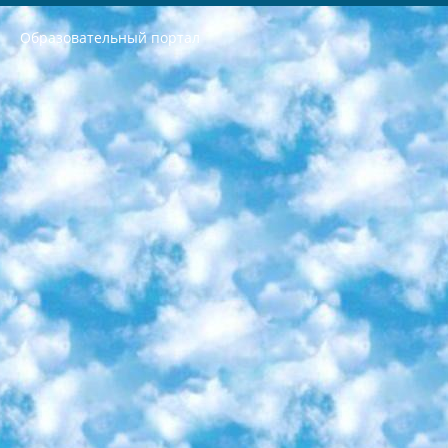
Образовательный портал
РЕСПУБЛИКА УЗБЕКИСТАН МИНИСТРЕРСТВО ДОШКОЛЬНОГО И ШКОЛЬНОГО ОБРАЗОВАНИЯ КОМАНДА в общеобразовательных учреждениях в 2023-2024 учебном году организация и проведение итоговой государственной аттестации обучающихся о Министра дошкольного и школьного образования Республики Узбекистан от 4 марта 2008 года (постановлением Минюста от 20 марта 2008 года № 1778 государственной регистрации) «Итоговое состояние учащихся общего среднего образования на основании положения об утверждении положения об аттестации общего среднего образования выпускной экзамен студентов в образовательных учреждениях в 2023-2024 учебном году В целях организации и прохождения аттестации приказываю: 1. Следующее: перечень предметов, по которым будет проводиться итоговая государственная аттестация и экзамен формы перевода согласно приложению 1; сертификаты международного образца, оценивающие уровень владения иностранными языками перечень согласно приложению 2; 2. Педагогический при специализированных образовательных учреждениях. научно-практический центр квалификации и международной оценки (Д.Давидова) 2024 г. До 25 марта: задания по предметам, по которым будет проводиться итоговая аттестация разработка и утверждение технических условий; итоговая аттестация на основании разработанного предметного задания разработка вопросов по предметам (устно и письменно), экзамен передача; общеобразовательные средние школы и специальные учебные заведения учащиеся выпускных классов школ и интернатов в агентской системе подготовка базы данных экзаменационных материалов и критериев оценки; перевод базы экзаменационных материалов на все языки обучения подать в Республиканский образовательный центр для изготовления; варианты экзаменов на основе разработанных контрольных материалов пусть будут поставлены задачи формирования. 3. Республиканский образовательный центр (Ш.Худайкулов) до 5 апреля 2024 года. до: база данных предоставленных экзаменационных материалов на все языки обучения перевод и экспертиза; для слепых, слабовидящих, глухих, слабослышащих и умственно отсталых детей учащиеся выпускных классов специализированных школ и школ-интернатов база данных экзаменационных материалов на всех преподаваемых языках подготовка критериев оценки; специализированные школы для умственно отсталых детей и технологии для учащихся выпускных классов школ-интернатов разработка соответствующих рекомендаций и критериев проведения ЕГЭ по естествознанию давать задания. 4. Педагогический при специализированных образовательных учреждениях. Научно-практический центр навыков и международной оценки (Д.Давидова), Республика образовательный центр (Худайкулов Ш.) итоговый государственный аттестационный экзамен ориентирован на творческое и логическое мышление при подготовке базы материалов учитывать введение заданий. 5. Следует отметить, что: сертификат государственного образца о знании общеобразовательного предмета и как минимум национальный уровень B1 по предметам на иностранных языках, указанным в Приложении 2. или международно признанный сертификат эквивалентного уровня студенты, изучающие определенный предмет, освобождаются от экзамена; по соответствующим предметам запланирована итоговая государственная аттестация за день до дня, путем жеребьевки Рабочей группой (в письменной форме по предметам, проводимым в форме) из числа сформированных вариантов выбрано 2 варианта; 2 выбранных варианта экзамена анонсированы на официальном сайте министерства и все выпускники по всей стране на основе этих вариантов проводит итоговую государственную аттестацию. 6. Государственное образование учащихся средних общеобразовательных учреждений. знания в соответствии с квалификационными требованиями, которые необходимо приобрести на основании стандартов итоговый (выпускной) контроль для 9 и 11 классов в целях тестирования Экзамены (далее – экзамены) состоят из предметов, перечисленных в приложении 1. будет сделано. 7. Экзамены пройдут с 26 мая по 15 июня 2024 г. (кроме науки физического воспитания). 8. Физическая для учащихся 9 классов общесредних образовательных учреждений. Экзамены по предмету «Образование, квалификация медицина» 1-6 мая 2024 года. сотрудники перевести под присмотр (с отклонениями в физическом или умственном развитии) специализированная школа для детей, школы-интернаты и со сколиозом школы-интернаты санаторного типа для больных детей исключены). 9. Он был слепым, слабовидящим и имел нарушения опорно-двигательного аппарата. экзамены в специализированных школах и интернатах для детей должны проводиться исходя из требований, предъявляемых к общеобразовательным учреждениям (физкультура кроме науки). 10. Специализированная школа для глухих и слабослышащих детей. и экзамены в интернатах и быть реализован в виде письменного теста по математике. 11. Специальность для умственно отсталых детей. Для 9 класса Родной язык и литературное письмо Государственный язык (язык обучения – узбекский). для неклассов) написано Математическое письмо Письменная/устная история Узбекистана Физическое воспитание практично Итоговый контроль Для 11 класса Написание родного языка и литературы (эссе) Математическое письмо Узбекский язык (обучение на узбекском языке) не посещающее общее среднее образование для учреждений)/Образовательное учреждение выбор письменный и устный Иностранный язык письменный/устный Письменная/устная история Узбекистана *По выбору студента:  Химия  Физика  Основы государственного права  География 10 бесплатных образовательных ресурсов - Мы составили подборку онлайн-проектов с интерактивными упражнениями, видеолекциями и статьями. Они помогут вам обрести новые и освежить старые знания бесплатно. 1. «ИНТУИТ» Старейшая образовательная площадка Рунета. Здесь вы найдёте сотни текстовых и видеокурсов на десятки различных тем — от программирования до психологии. Многие курсы подготовлены российскими университетами и крупными международными компаниями вроде Intel и Microsoft. Самостоятельное обучение бесплатное, но желающие могут оплатить услуги персональных наставников. 2. «Смартия» знакомит с актуальными профессиями и подсказывает, как им обучаться. Выбрав заинтересовавшую вас специальность — SMM-специалист, фотограф, веб-дизайнер или другую, — увидите список необходимых для неё умений. Чтобы вы могли освоить их самостоятельно, для каждого умения площадка отображает подборку ссылок на учебные материалы. Хотя «Смартия» ориентируется на русскоязычную аудиторию, часть контента всё же доступна только на английском. 3. «Лекторий Физтеха» Проект Московского физико-технического института (Физтеха). С его помощью вы можете смотреть онлайн серии лекций, записанные на видео в этом вузе. В числе доступных предметов — физика, биология, химия, информационные технологии и другие. К некоторым лекциям администрация ресурса прилагает готовые конспекты, которые можно скачивать в PDF-формате. 4. ITMOcourses Онлайн-площадка Санкт-Петербургского национального исследовательского университета информационных технологий, механики и оптики (ИТМО). Ресурс предоставляет свободный доступ к курсам, разработанным в этом вузе. Каталог материалов разбит на четыре категории: «Оптические системы и технологии», «Приборостроение и робототехника», «Информационные технологии» и «Биотехнологии». Курсы состоят из видеолекций, интерактивных демонстраций и заданий. 5. «КиберЛенинка» Электронная научная библиотека открытого доступа. Каталог площадки регулярно обрастает текстами статей из различных научных изданий. Сгруппированные по журналам и рубрикам публикации можно читать онлайн или скачивать целиком в PDF-формате. Проект нацелен на популяризацию науки за счёт открытого доступа к качественной информации. 6. «ПостНаука» На этом ресурсе публикуют подборки видеолекций, составленные экспертами из разных отраслей и объединённые общими темами. Среди них, к примеру, есть серии «Биоинформатика и геномика», «Культура средневековой Скандинавии» и Cinema Studies о теории кино. Каждая подборка лекций — логически связанная история, рассказанная экспертом от первого лица. Кроме того, на сайте появляются научно-образовательные статьи и тесты на разные темы. 7. «Newочём» Команда проекта «Newочём» отбирает самые интересные тексты из англоязычных СМИ и переводит те из них, за которые голосуют участники сообщества «ВКонтакте». По большей части это научно-популярные статьи. Редакторы придумывают лишь заголовки, в остальном содержание переводов соответствует оригиналам. Полные тексты можно читать прямо в социальной сети. 8. InternetUrok Онлайн-база материалов по основным дисциплинам школьной программы. Информация на сайте структурирована по классам, предметам и темам (урокам). Каждый урок состоит из видеолекций и конспектов. Есть также интерактивные тренажёры и тесты для закрепления пройденного материала. Даже если вы давно окончили школу, возможность повторить программу старших классов всегда может пригодиться. 9. Edutainme Ещё один ресурс об образовании. В отличие от Newtonew, как мне кажется, Edutainme больше ориентируется на представителей индустрии: педагогов, предпринимателей, разработчиков образовательных проектов. Но и любой, кто просто стремится к саморазвитию, найдёт на сайте много полезного и интересного для себя. Например, информацию о новых курсах и образовательных сервисах. 10. Newtonew Онлайн-медиа об образовании и обучении в широком смысле. Авторы Newtonew пишут об инструментах, заведениях, тактиках и стратегиях, которые помогают учить других и получать новые знания самостоятельно. На этой площадке вы найдёте новости, обзоры, аналитические мат