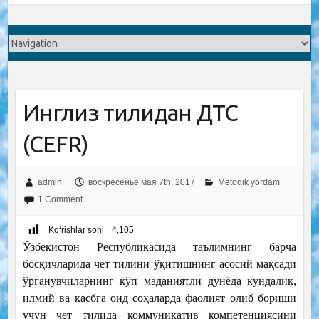
Инглиз тилидан ДТС
(CEFR)
admin
воскресенье мая 7th, 2017
Metodik yordam
1 Comment
Ko‘rishlar soni
4,105
Ўзбекистон Республикасида таълимнинг барча
босқичларида чет тилини ўқитишнинг асосий мақсади
ўрганувчиларнинг кўп маданиятли дунёда кундалик,
илмий ва касбга оид соҳаларда фаолият олиб бориши
учун чет тилида коммуникатив компетенциясини