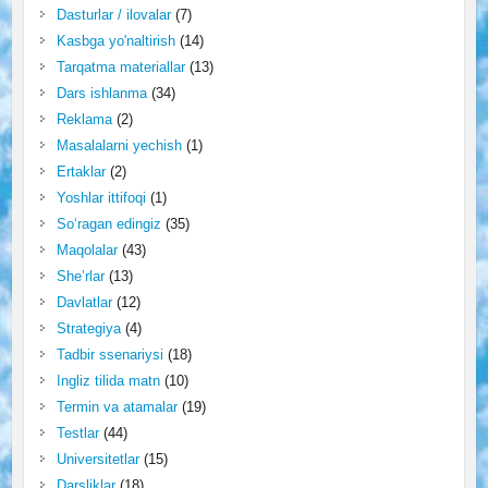
Dasturlar / ilovalar
(7)
Kasbga yo'naltirish
(14)
Tarqatma materiallar
(13)
Dars ishlanma
(34)
Reklama
(2)
Masalalarni yechish
(1)
Ertaklar
(2)
Yoshlar ittifoqi
(1)
So‘ragan edingiz
(35)
Maqolalar
(43)
She’rlar
(13)
Davlatlar
(12)
Strategiya
(4)
Tadbir ssenariysi
(18)
Ingliz tilida matn
(10)
Termin va atamalar
(19)
Testlar
(44)
Universitetlar
(15)
Darsliklar
(18)