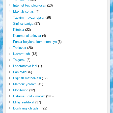
Internet texnologiyalari
(13)
Maktab xonasi
(4)
Taqvim-mavzu rejalar
(29)
Sinf rahbariga
(37)
Kitoblar
(22)
Kommunal to‘lovlar
(4)
Fanlar bo‘yicha kompetensiya
(6)
Tanlovlar
(28)
Nazorat ishi
(13)
To‘garak
(5)
Laboratoriya ishi
(1)
Fan oyligi
(6)
O'qitish metodikasi
(12)
Metodik yordam
(45)
Monitoring
(12)
Ustama / oylik maosh
(146)
Milliy sertifikat
(37)
Boshlang‘ich ta’lim
(22)