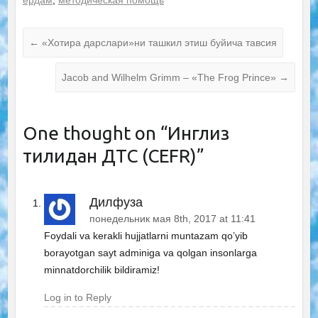
ёрдам
,
методическая помощь
←
«Хотира дарслари»ни ташкил этиш буйича тавсия
Jacob and Wilhelm Grimm – «The Frog Prince»
→
One thought on “
Инглиз
тилидан ДТС (CEFR)
”
Дилфуза
понедельник мая 8th, 2017 at 11:41
Foydali va kerakli hujjatlarni muntazam qo’yib
borayotgan sayt adminiga va qolgan insonlarga
minnatdorchilik bildiramiz!
Log in to Reply