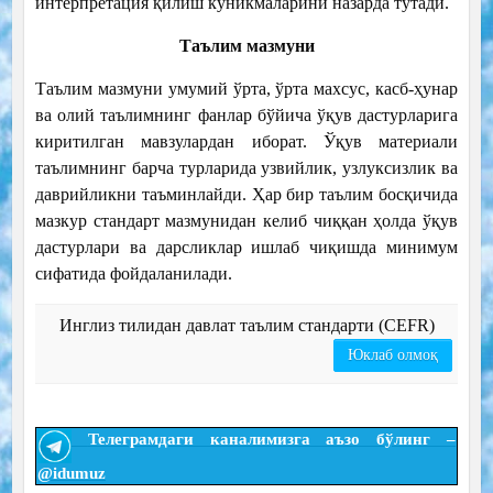
интерпретация қилиш кўникмаларини назарда тутади.
Таълим мазмуни
Таълим мазмуни умумий ўрта, ўрта махсус, касб-ҳунар
ва олий таълимнинг фанлар бўйича ўқув дастурларига
киритилган мавзулардан иборат. Ўқув материали
таълимнинг барча турларида узвийлик, узлуксизлик ва
даврийликни таъминлайди. Ҳар бир таълим босқичида
мазкур стандарт мазмунидан келиб чиққан ҳолда ўқув
дастурлари ва дарсликлар ишлаб чиқишда минимум
сифатида фойдаланилади.
Инглиз тилидан давлат таълим стандарти (CEFR)
Юклаб олмоқ
Телеграмдаги каналимизга аъзо бўлинг –
@idumuz