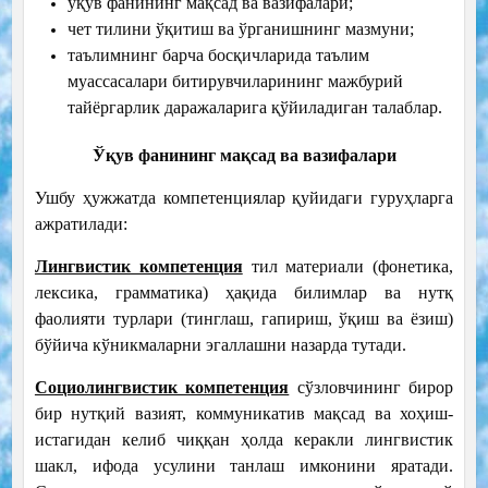
ўқув фанининг мақсад ва вазифалари;
чет тилини ўқитиш ва ўрганишнинг мазмуни;
таълимнинг барча босқичларида таълим
муассасалари битирувчиларининг мажбурий
тайёргарлик даражаларига қўйиладиган талаблар.
Ўқув фанининг мақсад ва вазифалари
Ушбу ҳужжатда компетенциялар қуйидаги гуруҳларга
ажратилади:
Лингвистик компетенция
тил материали (фонетика,
лексика, грамматика) ҳақида билимлар ва нутқ
фаолияти турлари (тинглаш, гапириш, ўқиш ва ёзиш)
бўйича кўникмаларни эгаллашни назарда тутади.
Социолингвистик компетенция
сўзловчининг бирор
бир нутқий вазият, коммуникатив мақсад ва хоҳиш-
истагидан келиб чиққан ҳолда керакли лингвистик
шакл, ифода усулини танлаш имконини яратади.