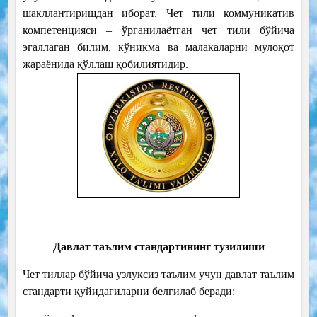
шакллантиришдан иборат. Чет тили коммуникатив
компетенцияси – ўрганилаётган чет тили бўйича
эгаллаган билим, кўникма ва малакаларни мулоқот
жараёнида қўллаш қобилиятидир.
Давлат таълим стандартининг тузилиши
Чет тиллар бўйича узлуксиз таълим учун давлат таълим
стандарти қуйидагиларни белгилаб беради: