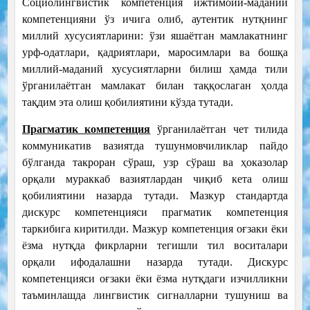
Социолингвистик компетенция ижтимоий-маданий
компетенцияни ўз ичига олиб, аутентик нутқнинг
миллий хусусиятларини: ўзи яшаётган мамлакатнинг
урф-одатлари, қадриятлари, маросимлари ва бошқа
миллий-маданий хусусиятларни билиш ҳамда тили
ўрганилаётган мамлакат билан таққослаган ҳолда
тақдим эта олиш қобилиятини кўзда тутади.
Прагматик компетенция
ўрганилаётган чет тилида
коммуникатив вазиятда тушунмовчиликлар пайдо
бўлганда такроран сўраш, узр сўраш ва ҳоказолар
орқали мураккаб вазиятлардан чиқиб кета олиш
қобилиятини назарда тутади. Мазкур стандартда
дискурс компетенцияси прагматик компетенция
таркибига киритилди. Мазкур компетенция оғзаки ёки
ёзма нутқда фикрларни тегишли тил воситалари
орқали ифодалашни назарда тутади. Дискурс
компетенцияси оғзаки ёки ёзма нутқдаги изчилликни
таъминлашда лингвистик сигналларни тушуниш ва