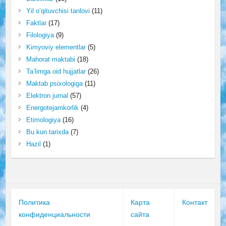
Yil o‘qituvchisi tanlovi
(11)
Faktlar
(17)
Filologiya
(9)
Kimyoviy elementlar
(5)
Mahorat maktabi
(18)
Ta’limga oid hujjatlar
(26)
Maktab psixologiga
(11)
Elektron jurnal
(57)
Energotejamkorlik
(4)
Etimologiya
(16)
Bu kun tarixda
(7)
Hazil
(1)
Политика
Карта
Контакт
конфиденциальности
сайта