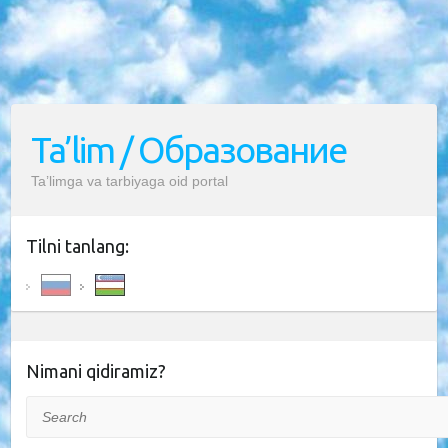
Ta’lim / Образование
Ta’limga va tarbiyaga oid portal
Tilni tanlang:
Nimani qidiramiz?
Search