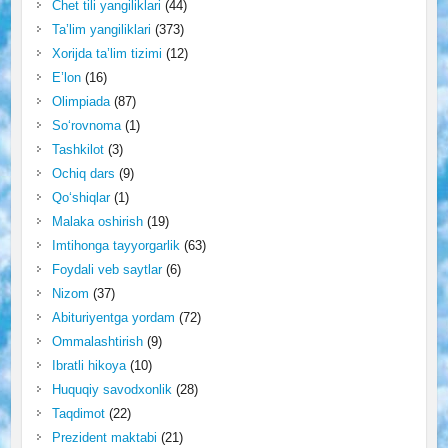
Chet tili yangiliklari
(44)
Ta’lim yangiliklari
(373)
Xorijda ta’lim tizimi
(12)
E’lon
(16)
Olimpiada
(87)
So‘rovnoma
(1)
Tashkilot
(3)
Ochiq dars
(9)
Qo‘shiqlar
(1)
Malaka oshirish
(19)
Imtihonga tayyorgarlik
(63)
Foydali veb saytlar
(6)
Nizom
(37)
Abituriyentga yordam
(72)
Ommalashtirish
(9)
Ibratli hikoya
(10)
Huquqiy savodxonlik
(28)
Taqdimot
(22)
Prezident maktabi
(21)