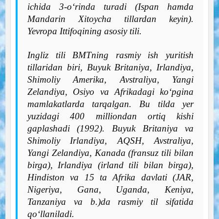
ichida 3-o‘rinda turadi (Ispan hamda
Mandarin Xitoycha tillardan keyin).
Yevropa Ittifoqining asosiy tili.
Ingliz tili BMTning rasmiy ish yuritish
tillaridan biri, Buyuk Britaniya, Irlandiya,
Shimoliy Amerika, Avstraliya, Yangi
Zelandiya, Osiyo va Afrikadagi ko‘pgina
mamlakatlarda tarqalgan. Bu tilda yer
yuzidagi 400 milliondan ortiq kishi
gaplashadi (1992). Buyuk Britaniya va
Shimoliy Irlandiya, AQSH, Avstraliya,
Yangi Zelandiya, Kanada (fransuz tili bilan
birga), Irlandiya (irland tili bilan birga),
Hindiston va 15 ta Afrika davlati (JAR,
Nigeriya, Gana, Uganda, Keniya,
Tanzaniya va b.)da rasmiy til sifatida
qo‘llaniladi.