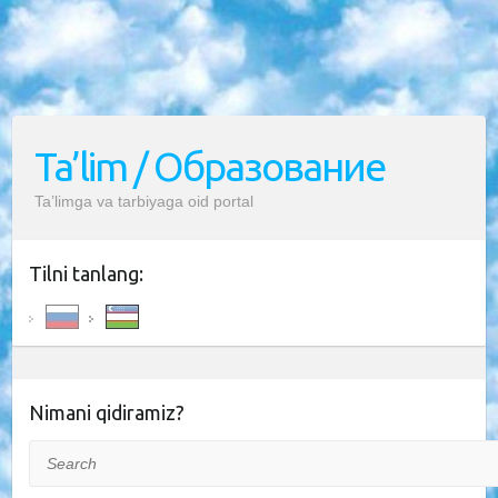
Ta’lim / Образование
Ta’limga va tarbiyaga oid portal
Tilni tanlang:
Nimani qidiramiz?
Search