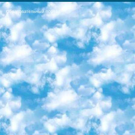
Образовательный портал
РЕСПУБЛИКА УЗБЕКИСТАН МИНИСТРЕРСТВО ДОШКОЛЬНОГО И ШКОЛЬНОГО ОБРАЗОВАНИЯ КОМАНДА в общеобразовательных учреждениях в 2023-2024 учебном году организация и проведение итоговой государственной аттестации обучающихся о Министра дошкольного и школьного образования Республики Узбекистан от 4 марта 2008 года (постановлением Минюста от 20 марта 2008 года № 1778 государственной регистрации) «Итоговое состояние учащихся общего среднего образования на основании положения об утверждении положения об аттестации общего среднего образования выпускной экзамен студентов в образовательных учреждениях в 2023-2024 учебном году В целях организации и прохождения аттестации приказываю: 1. Следующее: перечень предметов, по которым будет проводиться итоговая государственная аттестация и экзамен формы перевода согласно приложению 1; сертификаты международного образца, оценивающие уровень владения иностранными языками перечень согласно приложению 2; 2. Педагогический при специализированных образовательных учреждениях. научно-практический центр квалификации и международной оценки (Д.Давидова) 2024 г. До 25 марта: задания по предметам, по которым будет проводиться итоговая аттестация разработка и утверждение технических условий; итоговая аттестация на основании разработанного предметного задания разработка вопросов по предметам (устно и письменно), экзамен передача; общеобразовательные средние школы и специальные учебные заведения учащиеся выпускных классов школ и интернатов в агентской системе подготовка базы данных экзаменационных материалов и критериев оценки; перевод базы экзаменационных материалов на все языки обучения подать в Республиканский образовательный центр для изготовления; варианты экзаменов на основе разработанных контрольных материалов пусть будут поставлены задачи формирования. 3. Республиканский образовательный центр (Ш.Худайкулов) до 5 апреля 2024 года. до: база данных предоставленных экзаменационных материалов на все языки обучения перевод и экспертиза; для слепых, слабовидящих, глухих, слабослышащих и умственно отсталых детей учащиеся выпускных классов специализированных школ и школ-интернатов база данных экзаменационных материалов на всех преподаваемых языках подготовка критериев оценки; специализированные школы для умственно отсталых детей и технологии для учащихся выпускных классов школ-интернатов разработка соответствующих рекомендаций и критериев проведения ЕГЭ по естествознанию давать задания. 4. Педагогический при специализированных образовательных учреждениях. Научно-практический центр навыков и международной оценки (Д.Давидова), Республика образовательный центр (Худайкулов Ш.) итоговый государственный аттестационный экзамен ориентирован на творческое и логическое мышление при подготовке базы материалов учитывать введение заданий. 5. Следует отметить, что: сертификат государственного образца о знании общеобразовательного предмета и как минимум национальный уровень B1 по предметам на иностранных языках, указанным в Приложении 2. или международно признанный сертификат эквивалентного уровня студенты, изучающие определенный предмет, освобождаются от экзамена; по соответствующим предметам запланирована итоговая государственная аттестация за день до дня, путем жеребьевки Рабочей группой (в письменной форме по предметам, проводимым в форме) из числа сформированных вариантов выбрано 2 варианта; 2 выбранных варианта экзамена анонсированы на официальном сайте министерства и все выпускники по всей стране на основе этих вариантов проводит итоговую государственную аттестацию. 6. Государственное образование учащихся средних общеобразовательных учреждений. знания в соответствии с квалификационными требованиями, которые необходимо приобрести на основании стандартов итоговый (выпускной) контроль для 9 и 11 классов в целях тестирования Экзамены (далее – экзамены) состоят из предметов, перечисленных в приложении 1. будет сделано. 7. Экзамены пройдут с 26 мая по 15 июня 2024 г. (кроме науки физического воспитания). 8. Физическая для учащихся 9 классов общесредних образовательных учреждений. Экзамены по предмету «Образование, квалификация медицина» 1-6 мая 2024 года. сотрудники перевести под присмотр (с отклонениями в физическом или умственном развитии) специализированная школа для детей, школы-интернаты и со сколиозом школы-интернаты санаторного типа для больных детей исключены). 9. Он был слепым, слабовидящим и имел нарушения опорно-двигательного аппарата. экзамены в специализированных школах и интернатах для детей должны проводиться исходя из требований, предъявляемых к общеобразовательным учреждениям (физкультура кроме науки). 10. Специализированная школа для глухих и слабослышащих детей. и экзамены в интернатах и быть реализован в виде письменного теста по математике. 11. Специальность для умственно отсталых детей. Для 9 класса Родной язык и литературное письмо Государственный язык (язык обучения – узбекский). для неклассов) написано Математическое письмо Письменная/устная история Узбекистана Физическое воспитание практично Итоговый контроль Для 11 класса Написание родного языка и литературы (эссе) Математическое письмо Узбекский язык (обучение на узбекском языке) не посещающее общее среднее образование для учреждений)/Образовательное учреждение выбор письменный и устный Иностранный язык письменный/устный Письменная/устная история Узбекистана *По выбору студента:  Химия  Физика  Основы государственного права  География 10 бесплатных образовательных ресурсов - Мы составили подборку онлайн-проектов с интерактивными упражнениями, видеолекциями и статьями. Они помогут вам обрести новые и освежить старые знания бесплатно. 1. «ИНТУИТ» Старейшая образовательная площадка Рунета. Здесь вы найдёте сотни текстовых и видеокурсов на десятки различных тем — от программирования до психологии. Многие курсы подготовлены российскими университетами и крупными международными компаниями вроде Intel и Microsoft. Самостоятельное обучение бесплатное, но желающие могут оплатить услуги персональных наставников. 2. «Смартия» знакомит с актуальными профессиями и подсказывает, как им обучаться. Выбрав заинтересовавшую вас специальность — SMM-специалист, фотограф, веб-дизайнер или другую, — увидите список необходимых для неё умений. Чтобы вы могли освоить их самостоятельно, для каждого умения площадка отображает подборку ссылок на учебные материалы. Хотя «Смартия» ориентируется на русскоязычную аудиторию, часть контента всё же доступна только на английском. 3. «Лекторий Физтеха» Проект Московского физико-технического института (Физтеха). С его помощью вы можете смотреть онлайн серии лекций, записанные на видео в этом вузе. В числе доступных предметов — физика, биология, химия, информационные технологии и другие. К некоторым лекциям администрация ресурса прилагает готовые конспекты, которые можно скачивать в PDF-формате. 4. ITMOcourses Онлайн-площадка Санкт-Петербургского национального исследовательского университета информационных технологий, механики и оптики (ИТМО). Ресурс предоставляет свободный доступ к курсам, разработанным в этом вузе. Каталог материалов разбит на четыре категории: «Оптические системы и технологии», «Приборостроение и робототехника», «Информационные технологии» и «Биотехнологии». Курсы состоят из видеолекций, интерактивных демонстраций и заданий. 5. «КиберЛенинка» Электронная научная библиотека открытого доступа. Каталог площадки регулярно обрастает текстами статей из различных научных изданий. Сгруппированные по журналам и рубрикам публикации можно читать онлайн или скачивать целиком в PDF-формате. Проект нацелен на популяризацию науки за счёт открытого доступа к качественной информации. 6. «ПостНаука» На этом ресурсе публикуют подборки видеолекций, составленные экспертами из разных отраслей и объединённые общими темами. Среди них, к примеру, есть серии «Биоинформатика и геномика», «Культура средневековой Скандинавии» и Cinema Studies о теории кино. Каждая подборка лекций — логически связанная история, рассказанная экспертом от первого лица. Кроме того, на сайте появляются научно-образовательные статьи и тесты на разные темы. 7. «Newочём» Команда проекта «Newочём» отбирает самые интересные тексты из англоязычных СМИ и переводит те из них, за которые голосуют участники сообщества «ВКонтакте». По большей части это научно-популярные статьи. Редакторы придумывают лишь заголовки, в остальном содержание переводов соответствует оригиналам. Полные тексты можно читать прямо в социальной сети. 8. InternetUrok Онлайн-база материалов по основным дисциплинам школьной программы. Информация на сайте структурирована по классам, предметам и темам (урокам). Каждый урок состоит из видеолекций и конспектов. Есть также интерактивные тренажёры и тесты для закрепления пройденного материала. Даже если вы давно окончили школу, возможность повторить программу старших классов всегда может пригодиться. 9. Edutainme Ещё один ресурс об образовании. В отличие от Newtonew, как мне кажется, Edutainme больше ориентируется на представителей индустрии: педагогов, предпринимателей, разработчиков образовательных проектов. Но и любой, кто просто стремится к саморазвитию, найдёт на сайте много полезного и интересного для себя. Например, информацию о новых курсах и образовательных сервисах. 10. Newtonew Онлайн-медиа об образовании и обучении в широком смысле. Авторы Newtonew пишут об инструментах, заведениях, тактиках и стратегиях, которые помогают учить других и получать новые знания самостоятельно. На этой площадке вы найдёте новости, обзоры, аналитические мат