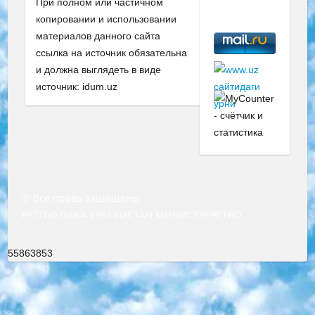
При полном или частичном
копировании и использовании
материалов данного сайта
ссылка на источник обязательна
и должна выглядеть в виде
источник: idum.uz
© Все права защищены
РЕСПУБЛИКА УЗБЕКИСТАН МИНИСТРЕРСТВО ДОШКОЛЬНОГО И ШКОЛЬНОГО ОБРАЗОВАНИЯ КОМАНДА в общеобразовательных учреждениях в 2023-2024 учебном году организация и проведение итоговой государственной аттестации обучающихся о Министра дошкольного и школьного образования Республики Узбекистан от 4 марта 2008 года (постановлением Минюста от 20 марта 2008 года № 1778 государственной регистрации) «Итоговое состояние учащихся общего среднего образования на основании положения об утверждении положения об аттестации общего среднего образования выпускной экзамен студентов в образовательных учреждениях в 2023-2024 учебном году В целях организации и прохождения аттестации приказываю: 1. Следующее: перечень предметов, по которым будет проводиться итоговая государственная аттестация и экзамен формы перевода согласно приложению 1; сертификаты международного образца, оценивающие уровень владения иностранными языками перечень согласно приложению 2; 2. Педагогический при специализированных образовательных учреждениях. научно-практический центр квалификации и международной оценки (Д.Давидова) 2024 г. До 25 марта: задания по предметам, по которым будет проводиться итоговая аттестация разработка и утверждение технических условий; итоговая аттестация на основании разработанного предметного задания разработка вопросов по предметам (устно и письменно), экзамен передача; общеобразовательные средние школы и специальные учебные заведения учащиеся выпускных классов школ и интернатов в агентской системе подготовка базы данных экзаменационных материалов и критериев оценки; перевод базы экзаменационных материалов на все языки обучения подать в Республиканский образовательный центр для изготовления; варианты экзаменов на основе разработанных контрольных материалов пусть будут поставлены задачи формирования. 3. Республиканский образовательный центр (Ш.Худайкулов) до 5 апреля 2024 года. до: база данных предоставленных экзаменационных материалов на все языки обучения перевод и экспертиза; для слепых, слабовидящих, глухих, слабослышащих и умственно отсталых детей учащиеся выпускных классов специализированных школ и школ-интернатов база данных экзаменационных материалов на всех преподаваемых языках подготовка критериев оценки; специализированные школы для умственно отсталых детей и технологии для учащихся выпускных классов школ-интернатов разработка соответствующих рекомендаций и критериев проведения ЕГЭ по естествознанию давать задания. 4. Педагогический при специализированных образовательных учреждениях. Научно-практический центр навыков и международной оценки (Д.Давидова), Республика образовательный центр (Худайкулов Ш.) итоговый государственный аттестационный экзамен ориентирован на творческое и логическое мышление при подготовке базы материалов учитывать введение заданий. 5. Следует отметить, что: сертификат государственного образца о знании общеобразовательного предмета и как минимум национальный уровень B1 по предметам на иностранных языках, указанным в Приложении 2. или международно признанный сертификат эквивалентного уровня студенты, изучающие определенный предмет, освобождаются от экзамена; по соответствующим предметам запланирована итоговая государственная аттестация за день до дня, путем жеребьевки Рабочей группой (в письменной форме по предметам, проводимым в форме) из числа сформированных вариантов выбрано 2 варианта; 2 выбранных варианта экзамена анонсированы на официальном сайте министерства и все выпускники по всей стране на основе этих вариантов проводит итоговую государственную аттестацию. 6. Государственное образование учащихся средних общеобразовательных учреждений. знания в соответствии с квалификационными требованиями, которые необходимо приобрести на основании стандартов итоговый (выпускной) контроль для 9 и 11 классов в целях тестирования Экзамены (далее – экзамены) состоят из предметов, перечисленных в приложении 1. будет сделано. 7. Экзамены пройдут с 26 мая по 15 июня 2024 г. (кроме науки физического воспитания). 8. Физическая для учащихся 9 классов общесредних образовательных учреждений. Экзамены по предмету «Образование, квалификация медицина» 1-6 мая 2024 года. сотрудники перевести под присмотр (с отклонениями в физическом или умственном развитии) специализированная школа для детей, школы-интернаты и со сколиозом школы-интернаты санаторного типа для больных детей исключены). 9. Он был слепым, слабовидящим и имел нарушения опорно-двигательного аппарата. экзамены в специализированных школах и интернатах для детей должны проводиться исходя из требований, предъявляемых к общеобразовательным учреждениям (физкультура кроме науки). 10. Специализированная школа для глухих и слабослышащих детей. и экзамены в интернатах и быть реализован в виде письменного теста по математике. 11. Специальность для умственно отсталых детей. Для 9 класса Родной язык и литературное письмо Государственный язык (язык обучения – узбекский). для неклассов) написано Математическое письмо Письменная/устная история Узбекистана Физическое воспитание практично Итоговый контроль Для 11 класса Написание родного языка и литературы (эссе) Математическое письмо Узбекский язык (обучение на узбекском языке) не посещающее общее среднее образование для учреждений)/Образовательное учреждение выбор письменный и устный Иностранный язык письменный/устный Письменная/устная история Узбекистана *По выбору студента:  Химия  Физика  Основы государственного права  География 10 бесплатных образовательных ресурсов - Мы составили подборку онлайн-проектов с интерактивными упражнениями, видеолекциями и статьями. Они помогут вам обрести новые и освежить старые знания бесплатно. 1. «ИНТУИТ» Старейшая образовательная площадка Рунета. Здесь вы найдёте сотни текстовых и видеокурсов на десятки различных тем — от программирования до психологии. Многие курсы подготовлены российскими университетами и крупными международными компаниями вроде Intel и Microsoft. Самостоятельное обучение бесплатное, но желающие могут оплатить услуги персональных наставников. 2. «Смартия» знакомит с актуальными профессиями и подсказывает, как им обучаться. Выбрав заинтересовавшую вас специальность — SMM-специалист, фотограф, веб-дизайнер или другую, — увидите список необходимых для неё умений. Чтобы вы могли освоить их самостоятельно, для каждого умения площадка отображает подборку ссылок на учебные материалы. Хотя «Смартия» ориентируется на русскоязычную аудиторию, часть контента всё же доступна только на английском. 3. «Лекторий Физтеха» Проект Московского физико-технического института (Физтеха). С его помощью вы можете смотреть онлайн серии лекций, записанные на видео в этом вузе. В числе доступных предметов — физика, биология, химия, информационные технологии и другие. К некоторым лекциям администрация ресурса прилагает готовые конспекты, которые можно скачивать в PDF-формате. 4. ITMOcourses Онлайн-площадка Санкт-Петербургского национального исследовательского университета информационных технологий, механики и оптики (ИТМО). Ресурс предоставляет свободный доступ к курсам, разработанным в этом вузе. Каталог материалов разбит на четыре категории: «Оптические системы и технологии», «Приборостроение и робототехника», «Информационные технологии» и «Биотехнологии». Курсы состоят из видеолекций, интерактивных демонстраций и заданий. 5. «КиберЛенинка» Электронная научная библиотека открытого доступа. Каталог площадки регулярно обрастает текстами статей из различных научных изданий. Сгруппированные по журналам и рубрикам публикации можно читать онлайн или скачивать целиком в PDF-формате. Проект нацелен на популяризацию науки за счёт открытого доступа к качественной информации. 6. «ПостНаука» На этом ресурсе публикуют подборки видеолекций, составленные экспертами из разных отраслей и объединённые общими темами. Среди них, к примеру, есть серии «Биоинформатика и геномика», «Культура средневековой Скандинавии» и Cinema Studies о теории кино. Каждая подборка лекций — логически связанная история, рассказанная экспертом от первого лица. Кроме того, на сайте появляются научно-образовательные статьи и тесты на разные темы. 7. «Newочём» Команда проекта «Newочём» отбирает самые интересные тексты из англоязычных СМИ и переводит те из них, за которые голосуют участники сообщества «ВКонтакте». По большей части это научно-популярные статьи. Редакторы придумывают лишь заголовки, в остальном содержание переводов соответствует оригиналам. Полные тексты можно читать прямо в социальной сети. 8. InternetUrok Онлайн-база материалов по основным дисциплинам школьной программы. Информация на сайте структурирована по классам, предметам и темам (урокам). Каждый урок состоит из видеолекций и конспектов. Есть также интерактивные тренажёры и тесты для закрепления пройденного материала. Даже если вы давно окончили школу, возможность повторить программу старших классов всегда может пригодиться. 9. Edutainme Ещё один ресурс об образовании. В отличие от Newtonew, как мне кажется, Edutainme больше ориентируется на представителей индустрии: педагогов, предпринимателей, разработчиков образовательных проектов. Но и любой, кто просто стремится к саморазвитию, найдёт на сайте много полезного и интересного для себя. Например, информацию о новых курсах и образовательных сервисах. 10. Newtonew Онлайн-медиа об образовании и обучении в широком смысле. Авторы Newtonew пишут об инструментах, заведениях, тактиках и стратегиях, которые помогают учить других и получать новые знания самостоятельно. На этой площадке вы найдёте новости, обзоры, аналитические мате
55863853