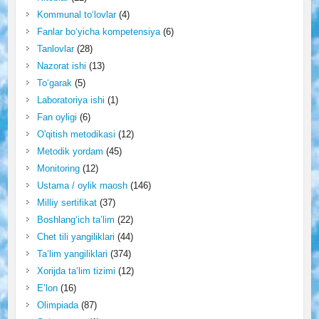
Kommunal to‘lovlar
(4)
Fanlar bo‘yicha kompetensiya
(6)
Tanlovlar
(28)
Nazorat ishi
(13)
To‘garak
(5)
Laboratoriya ishi
(1)
Fan oyligi
(6)
O'qitish metodikasi
(12)
Metodik yordam
(45)
Monitoring
(12)
Ustama / oylik maosh
(146)
Milliy sertifikat
(37)
Boshlang‘ich ta’lim
(22)
Chet tili yangiliklari
(44)
Ta’lim yangiliklari
(374)
Xorijda ta’lim tizimi
(12)
E’lon
(16)
Olimpiada
(87)