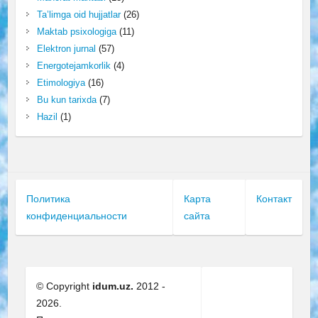
Ta’limga oid hujjatlar
(26)
Maktab psixologiga
(11)
Elektron jurnal
(57)
Energotejamkorlik
(4)
Etimologiya
(16)
Bu kun tarixda
(7)
Hazil
(1)
Политика
Карта
Контакт
конфиденциальности
сайта
© Copyright
idum.uz.
2012 -
2026.