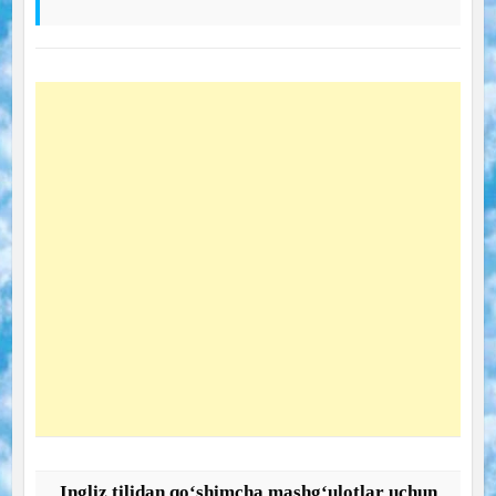
Ingliz tilidan qo‘shimcha mashg‘ulotlar uchun