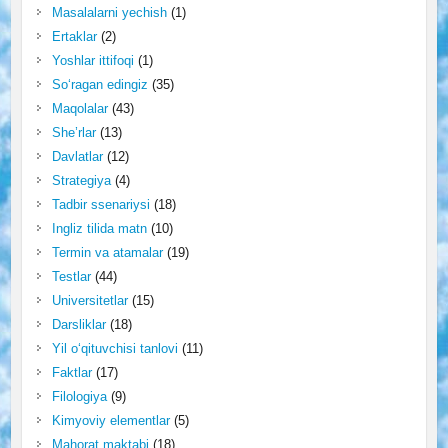
Masalalarni yechish
(1)
Ertaklar
(2)
Yoshlar ittifoqi
(1)
So‘ragan edingiz
(35)
Maqolalar
(43)
She’rlar
(13)
Davlatlar
(12)
Strategiya
(4)
Tadbir ssenariysi
(18)
Ingliz tilida matn
(10)
Termin va atamalar
(19)
Testlar
(44)
Universitetlar
(15)
Darsliklar
(18)
Yil o‘qituvchisi tanlovi
(11)
Faktlar
(17)
Filologiya
(9)
Kimyoviy elementlar
(5)
Mahorat maktabi
(18)