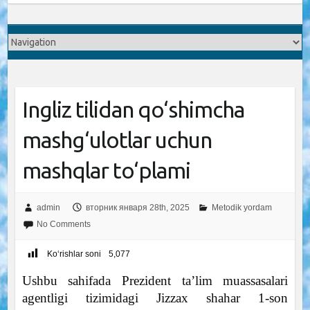
Ingliz tilidan qo‘shimcha
mashg‘ulotlar uchun
mashqlar to‘plami
admin
вторник января 28th, 2025
Metodik yordam
No Comments
Ko‘rishlar soni
5,077
Ushbu sahifada Prezident ta’lim muassasalari
agentligi tizimidagi Jizzax shahar 1-son