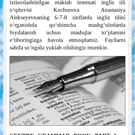
ixtisoslashtirilgan maktab internati ingliz tili
o‘qituvisi Kochurova Anastasiya
Alekseyevnaning 6-7-8 sinflarda ingliz tilini
o‘rganishda qo‘shimcha mashg‘ulotlarda
foydalanish uchun mashqlar to‘plamini
e’tiboringizga havola etmoqdamiz. Fayllarni
sahifa so‘ngida yuklab olishingiz mumkin.