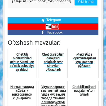
(English Exam book, for 8 graders)
Yuklab olish
O‘xshash mavzular:
Chet tili
Chet tilini bilish
Мактабда
o‘qituvchilari
darajasini
юритиладиган
uchun 50 million
aniqlash test
хужжатлар
so‘mlik subsidiya
sinovlari
рўйхати
ajratiladi
o‘tkaziladi
Инглиз тилида
Ўқувчиларнинг
Chet tili imtihoni
«Саёҳат»
таътил пайтида
natijalari e’lon
викторинаси
уйда мустақил
qilindi
сценарийси
тарзда таълим
олишлари учун
намунавий дарс