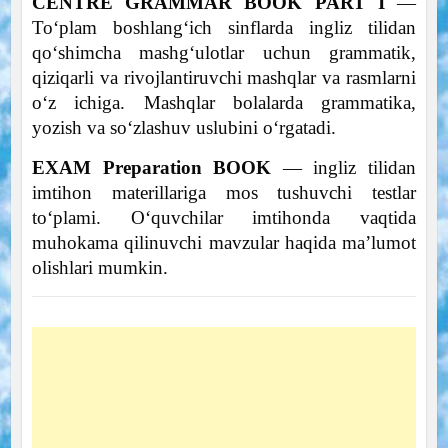
CENTRE GRAMMAR BOOK PART I
—
To‘plam boshlang‘ich sinflarda ingliz tilidan
qo‘shimcha mashg‘ulotlar uchun grammatik,
qiziqarli va rivojlantiruvchi mashqlar va rasmlarni
o‘z ichiga. Mashqlar bolalarda grammatika,
yozish va so‘zlashuv uslubini o‘rgatadi.
ЕХАМ Preparation BOOK
— ingliz tilidan
imtihon materillariga mos tushuvchi testlar
to‘plami. O‘quvchilar imtihonda vaqtida
muhokama qilinuvchi mavzular haqida ma’lumot
olishlari mumkin.