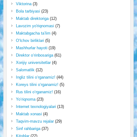
Viktorina
(3)
Bola tarbiyasi
(23)
Maktab direktoriga
(12)
Lavozim yo'riqnomasi
(7)
Maktabgacha ta’lim
(4)
O‘lchov birliklari
(5)
Mashhurlar hayoti
(19)
Direktor o‘rinbosariga
(61)
Xorijiy universitetlar
(4)
Salomatlik
(12)
Ingliz tilini o‘rganamiz!
(44)
Koreys tilini o‘rganamiz!
(5)
Rus tilini o‘rganamiz!
(16)
Yo‘riqnoma
(23)
Internet texnologiyalari
(13)
Maktab xonasi
(4)
Taqvim-mavzu rejalar
(29)
Sinf rahbariga
(37)
Kitoblar
(22)