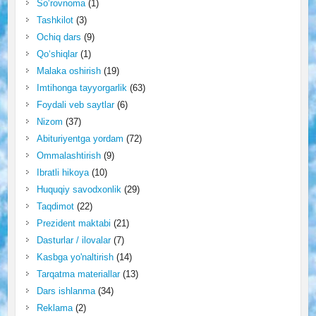
So‘rovnoma
(1)
Tashkilot
(3)
Ochiq dars
(9)
Qo‘shiqlar
(1)
Malaka oshirish
(19)
Imtihonga tayyorgarlik
(63)
Foydali veb saytlar
(6)
Nizom
(37)
Abituriyentga yordam
(72)
Ommalashtirish
(9)
Ibratli hikoya
(10)
Huquqiy savodxonlik
(29)
Taqdimot
(22)
Prezident maktabi
(21)
Dasturlar / ilovalar
(7)
Kasbga yo'naltirish
(14)
Tarqatma materiallar
(13)
Dars ishlanma
(34)
Reklama
(2)