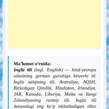
Ma’lumot o‘rnida:
Ingliz tili
(ingl. English) — hind-yevropa
oilasining german guruhiga kiruvchi til.
Ingliz xalqining tili. Avstraliya, AQSH,
Birlashgan Qirollik, Hindiston, Irlandiya,
JAR, Kanada, Liberiya, Malta va Yangi
Zelandiyaning rasmiy tili. Ingliz tili
dunyodagi eng ko‘p ishlatiladigan tillar