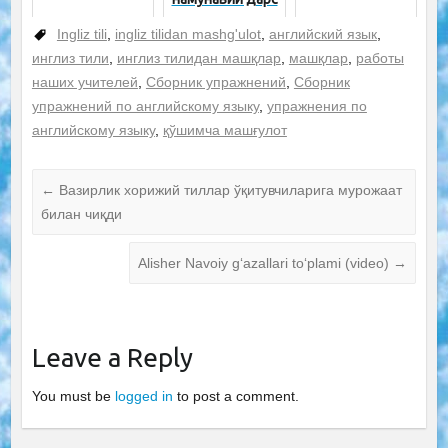
тавсиялари
Ingliz tili
,
ingliz tilidan mashg'ulot
,
английский язык
,
инглиз тили
,
инглиз тилидан машқлар
,
машқлар
,
работы
наших учителей
,
Сборник упражнений
,
Сборник
упражнений по английскому языку
,
упражнения по
английскому языку
,
қўшимча машғулот
←
Вазирлик хорижий тиллар ўқитувчиларига мурожаат
билан чиқди
Alisher Navoiy g‘azallari to‘plami (video)
→
Leave a Reply
You must be
logged in
to post a comment.