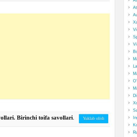
A
At
Au
Xa
Vi
Sp
Vi
Bo
Ma
La
Ma
O‘
Ma
Di
Xo
Sa
llari. Birinchi toifa savollari
.
In
Yuklab olish
Ko
Ru