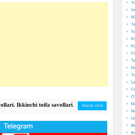
Yo
In
Ma
Ta
Si
Ki
Ko
Fa
Ta
Na
To
La
Fa
O'
M
ollari. Ikkinchi toifa savollari
.
Yuklab olish
Mo
Us
Mi
Bo