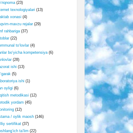
‘riqnoma
(23)
ternet texnologiyalari
(13)
ktab xonasi
(4)
qvim-mavzu rejalar
(29)
nf rahbariga
(37)
toblar
(22)
mmunal to‘lovlar
(4)
nlar bo‘yicha kompetensiya
(6)
nlovlar
(28)
zorat ishi
(13)
‘garak
(5)
boratoriya ishi
(1)
n oyligi
(6)
qitish metodikasi
(12)
etodik yordam
(45)
nitoring
(12)
tama / oylik maosh
(146)
lliy sertifikat
(37)
shlang‘ich ta’lim
(22)