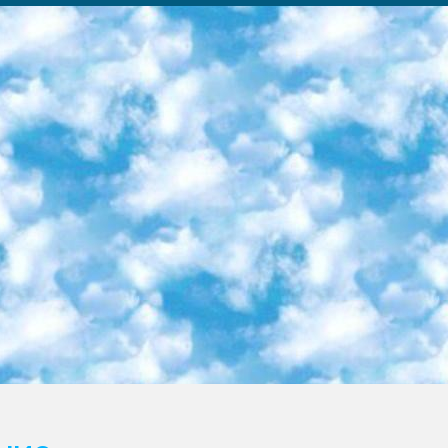
ка образовательный центр (Худайкулов Ш.) итоговый государственный аттестационный экзамен ориентирован на творческое и логическое мышление при подготовке базы материалов учитывать введение заданий. 5. Следует отметить, что: сертификат государственного образца о знании общеобразовательного предмета и как минимум национальный уровень B1 по предметам на иностранных языках, указанным в Приложении 2. или международно признанный сертификат эквивалентного уровня студенты, изучающие определенный предмет, освобождаются от экзамена; по соответствующим предметам запланирована итоговая государственная аттестация за день до дня, путем жеребьевки Рабочей группой (в письменной форме по предметам, проводимым в форме) из числа сформированных вариантов выбрано 2 варианта; 2 выбранных варианта экзамена анонсированы на официальном сайте министерства и все выпускники по всей стране на основе этих вариантов проводит итоговую государственную аттестацию. 6. Государственное образование учащихся средних общеобразовательных учреждений. знания в соответствии с квалификационными требованиями, которые необходимо приобрести на основании стандартов итоговый (выпускной) контроль для 9 и 11 классов в целях тестирования Экзамены (далее – экзамены) состоят из предметов, перечисленных в приложении 1. будет сделано. 7. Экзамены пройдут с 26 мая по 15 июня 2024 г. (кроме науки физического воспитания). 8. Физическая для учащихся 9 классов общесредних образовательных учреждений. Экзамены по предмету «Образование, квалификация медицина» 1-6 мая 2024 года. сотрудники перевести под присмотр (с отклонениями в физическом или умственном развитии) специализированная школа для детей, школы-интернаты и со сколиозом школы-интернаты санаторного типа для больных детей исключены). 9. Он был слепым, слабовидящим и имел нарушения опорно-двигательного аппарата. экзамены в специализированных школах и интернатах для детей должны проводиться исходя из требований, предъявляемых к общеобразовательным учреждениям (физкультура кроме науки). 10. Специализированная школа для глухих и слабослышащих детей. и экзамены в интернатах и быть реализован в виде письменного теста по математике. 11. Специальность для умственно отсталых детей. Для 9 класса Родной язык и литературное письмо Государственный язык (язык обучения – узбекский). для неклассов) написано Математическое письмо Письменная/устная история Узбекистана Физическое воспитание практично Итоговый контроль Для 11 класса Написание родного языка и литературы (эссе) Математическое письмо Узбекский язык (обучение на узбекском языке) не посещающее общее среднее образование для учреждений)/Образовательное учреждение выбор письменный и устный Иностранный язык письменный/устный Письменная/устная история Узбекистана *По выбору студента:  Химия  Физика  Основы государственного права  География 10 бесплатных образовательных ресурсов - Мы составили подборку онлайн-проектов с интерактивными упражнениями, видеолекциями и статьями. Они помогут вам обрести новые и освежить старые знания бесплатно. 1. «ИНТУИТ» Старейшая образовательная площадка Рунета. Здесь вы найдёте сотни текстовых и видеокурсов на десятки различных тем — от программирования до психологии. Многие курсы подготовлены российскими университетами и крупными международными компаниями вроде Intel и Microsoft. Самостоятельное обучение бесплатное, но желающие могут оплатить услуги персональных наставников. 2. «Смартия» знакомит с актуальными профессиями и подсказывает, как им обучаться. Выбрав заинтересовавшую вас специальность — SMM-специалист, фотограф, веб-дизайнер или другую, — увидите список необходимых для неё умений. Чтобы вы могли освоить их самостоятельно, для каждого умения площадка отображает подборку ссылок на учебные материалы. Хотя «Смартия» ориентируется на русскоязычную аудиторию, часть контента всё же доступна только на английском. 3. «Лекторий Физтеха» Проект Московского физико-технического института (Физтеха). С его помощью вы можете смотреть онлайн серии лекций, записанные на видео в этом вузе. В числе доступных предметов — физика, биология, химия, информационные технологии и другие. К некоторым лекциям администрация ресурса прилагает готовые конспекты, которые можно скачивать в PDF-формате. 4. ITMOcourses Онлайн-площадка Санкт-Петербургского национального исследовательского университета информационных технологий, механики и оптики (ИТМО). Ресурс предоставляет свободный доступ к курсам, разработанным в этом вузе. Каталог материалов разбит на четыре категории: «Оптические системы и технологии», «Приборостроение и робототехника», «Информационные технологии» и «Биотехнологии». Курсы состоят из видеолекций, интерактивных демонстраций и заданий. 5. «КиберЛенинка» Электронная научная библиот