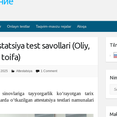
ание
r
Onlayn testlar
Taqvim-mavzu rejalar
Aloqa
tatsiya test savollari (Oliy,
Til
 toifa)
 2025
Attestatsiya
1 Comment
Nim
Sea
sinovlariga tayyorgarlik ko‘rayotgan tarix
arda o‘tkazilgan attestatsiya testlari namunalari
Mak