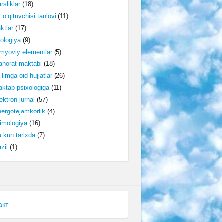
rsliklar
(18)
l o‘qituvchisi tanlovi
(11)
ktlar
(17)
lologiya
(9)
myoviy elementlar
(5)
horat maktabi
(18)
’limga oid hujjatlar
(26)
ktab psixologiga
(11)
ektron jurnal
(57)
ergotejamkorlik
(4)
imologiya
(16)
 kun tarixda
(7)
zil
(1)
акт