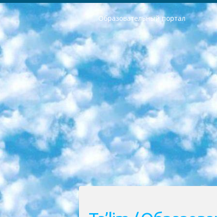
Образовательный портал
РЕСПУБЛИКА УЗБЕКИСТАН МИНИСТРЕРСТВО ДОШКОЛЬНОГО И ШКОЛЬНОГО ОБРАЗОВАНИЯ КОМАНДА в общеобразовательных учреждениях в 2023-2024 учебном году организация и проведение итоговой государственной аттестации обучающихся о Министра дошкольного и школьного образования Республики Узбекистан от 4 марта 2008 года (постановлением Минюста от 20 марта 2008 года № 1778 государственной регистрации) «Итоговое состояние учащихся общего среднего образования на основании положения об утверждении положения об аттестации общего среднего образования выпускной экзамен студентов в образовательных учреждениях в 2023-2024 учебном году В целях организации и прохождения аттестации приказываю: 1. Следующее: перечень предметов, по которым будет проводиться итоговая государственная аттестация и экзамен формы перевода согласно приложению 1; сертификаты международного образца, оценивающие уровень владения иностранными языками перечень согласно приложению 2; 2. Педагогический при специализированных образовательных учреждениях. научно-практический центр квалификации и международной оценки (Д.Давидова) 2024 г. До 25 марта: задания по предметам, по которым будет проводиться итоговая аттестация разработка и утверждение технических условий; итоговая аттестация на основании разработанного предметного задания разработка вопросов по предметам (устно и письменно), экзамен передача; общеобразовательные средние школы и специальные учебные заведения учащиеся выпускных классов школ и интернатов в агентской системе подготовка базы данных экзаменационных материалов и критериев оценки; перевод базы экзаменационных материалов на все языки обучения подать в Республиканский образовательный центр для изготовления; варианты экзаменов на основе разработанных контрольных материалов пусть будут поставлены задачи формирования. 3. Республиканский образовательный центр (Ш.Худайкулов) до 5 апреля 2024 года. до: база данных предоставленных экзаменационных материалов на все языки обучения перевод и экспертиза; для слепых, слабовидящих, глухих, слабослышащих и умственно отсталых детей учащиеся выпускных классов специализированных школ и школ-интернатов база данных экзаменационных материалов на всех преподаваемых языках подготовка критериев оценки; специализированные школы для умственно отсталых детей и технологии для учащихся выпускных классов школ-интернатов разработка соответствующих рекомендаций и критериев проведения ЕГЭ по естествознанию давать задания. 4. Педагогический при специализированных образовательных учреждениях. Научно-практический центр навыков и международной оценки (Д.Давидова), Республи