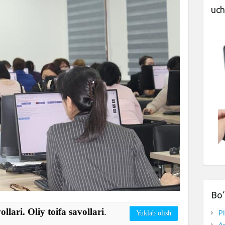
uch
Bo‘
llari. Oliy toifa savollari
.
P
Yuklab olish