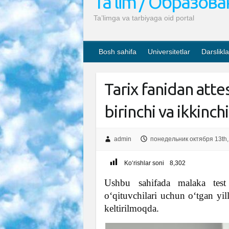
Ta’lim / Образов
Ta’limga va tarbiyaga oid portal
Bosh sahifa
Universitetlar
Darslikla
Tarix fanidan attes
birinchi va ikkinchi
admin
понедельник октября 13th,
Ko‘rishlar soni
8,302
Ushbu sahifada malaka test 
o‘qituvchilari uchun o‘tgan yill
keltirilmoqda.