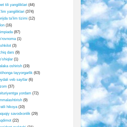
et tili yangiliklari
(44)
’lim yangiliklari
(374)
rijda ta’lim tizimi
(12)
lon
(16)
impiada
(87)
o‘rovnoma
(1)
shkilot
(3)
hiq dars
(9)
‘shiqlar
(1)
laka oshirish
(19)
tihonga tayyorgarlik
(63)
ydali veb saytlar
(6)
izom
(37)
ituriyentga yordam
(72)
malashtirish
(9)
ratli hikoya
(10)
quqiy savodxonlik
(29)
aqdimot
(22)