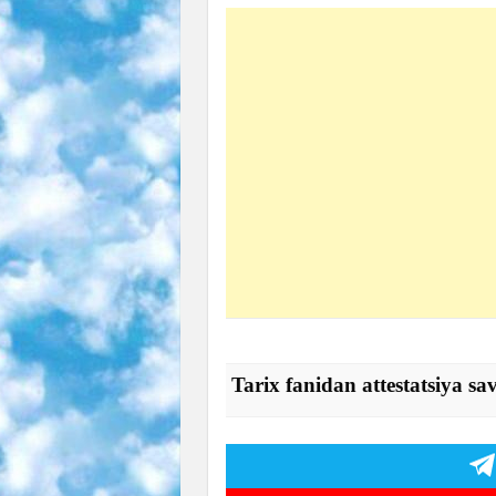
Tarix fanidan attestatsiya sav