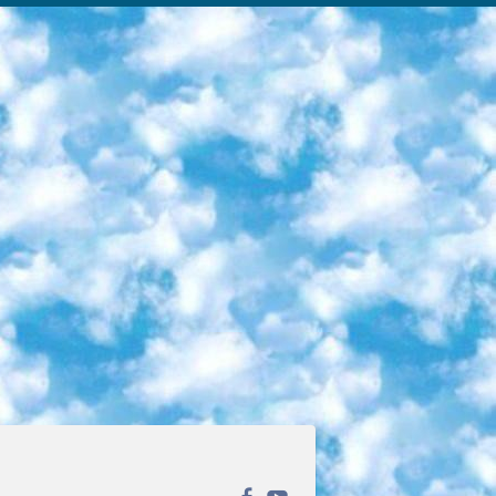
ека открытого доступа. Каталог площадки регулярно обрастает текстами статей из различных научных изданий. Сгруппированные по журналам и рубрикам публикации можно читать онлайн или скачивать целиком в PDF-формате. Проект нацелен на популяризацию науки за счёт открытого доступа к качественной информации. 6. «ПостНаука» На этом ресурсе публикуют подборки видеолекций, составленные экспертами из разных отраслей и объединённые общими темами. Среди них, к примеру, есть серии «Биоинформатика и геномика», «Культура средневековой Скандинавии» и Cinema Studies о теории кино. Каждая подборка лекций — логически связанная история, рассказанная экспертом от первого лица. Кроме того, на сайте появляются научно-образовательные статьи и тесты на разные темы. 7. «Newочём» Команда проекта «Newочём» отбирает самые интересные тексты из англоязычных СМИ и переводит те из них, за которые голосуют участники сообщества «ВКонтакте». По большей части это научно-популярные статьи. Редакторы придумывают лишь заголовки, в остальном содержание переводов соответствует оригиналам. Полные тексты можно читать прямо в социальной сети. 8. InternetUrok Онлайн-база материалов по основным дисциплинам школьной программы. Информация на сайте структурирована по классам, предметам и темам (урокам). Каждый урок состоит из видеолекций и конспектов. Есть также интерактивные тренажёры и тесты для закрепления пройденного материала. Даже если вы давно окончили школу, возможность повторить программу старших классов всегда может пригодиться. 9. Edutainme Ещё один ресурс об образовании. В отличие от Newtonew, как мне кажется, Edutainme больше ориентируется на представителей индустрии: педагогов, предпринимателей, разработчиков образовательных проектов. Но и любой, кто просто стремится к саморазвитию, найдёт на сайте много полезного и интересного для себя. Например, информацию о новых курсах и образовательных сервисах. 10. Newtonew Онлайн-медиа об образовании и обучении в широком смысле. Авторы Newtonew пишут об инструментах, заведениях, тактиках и стратегиях, которые помогают учить других и получать новые знания самостоятельно. На этой площадке вы найдёте новости, обзоры, аналитические мат