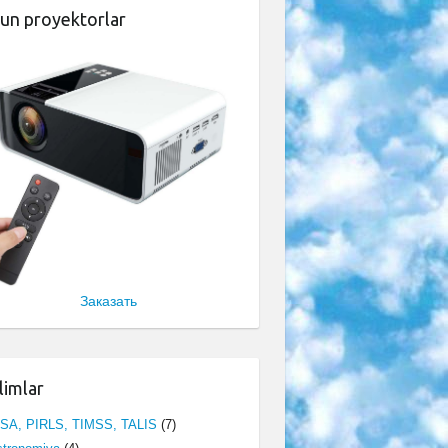
un proyektorlar
Заказать
limlar
ISA, PIRLS, TIMSS, TALIS
(7)