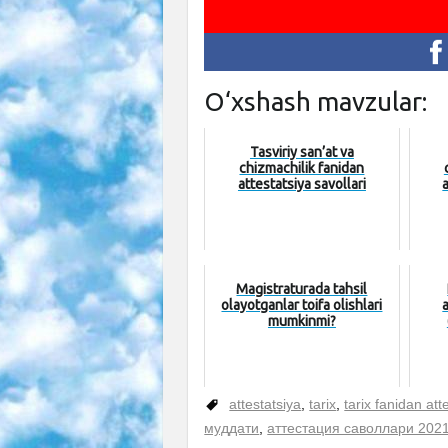
O‘xshash mavzular:
Tasviriy san’at va
chizmachilik fanidan
attestatsiya savollari
Magistraturada tahsil
olayotganlar toifa olishlari
mumkinmi?
attestatsiya
,
tarix
,
tarix fanidan att
муддати
,
аттестация саволлари 202