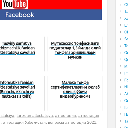
Ch
Ta
Xo
E’
Ol
S
Tasviriy san’at va
Мутахассис тоифасидаги
Ta
chizmachilik fanidan
педагоглар 1,5 йилда олий
attestatsiya savollari
тоифага эришишлари
Oc
мумкин
Qo
Ma
Im
Fo
Informatika fanidan
Малака тоифа
N
attestatsiya savollari
сертификатларини юклаб
(Birinchi, ikkinchi va
олиш бўйича
Ab
mutaxassis toifa)
видеойўриқнома
Om
Ib
Hu
estatsiya
,
tarixdan attestatsiya
,
аттестация
,
аттестация
T
1
,
аттестация Узбекистан
,
вопросы аттестации 2021
,