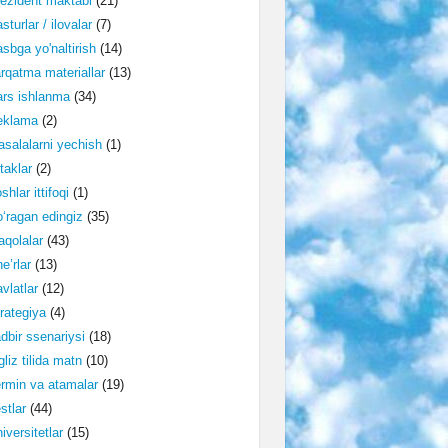
ezident maktabi
(21)
sturlar / ilovalar
(7)
sbga yo'naltirish
(14)
rqatma materiallar
(13)
rs ishlanma
(34)
eklama
(2)
salalarni yechish
(1)
taklar
(2)
shlar ittifoqi
(1)
‘ragan edingiz
(35)
qolalar
(43)
e’rlar
(13)
vlatlar
(12)
rategiya
(4)
dbir ssenariysi
(18)
gliz tilida matn
(10)
rmin va atamalar
(19)
stlar
(44)
iversitetlar
(15)