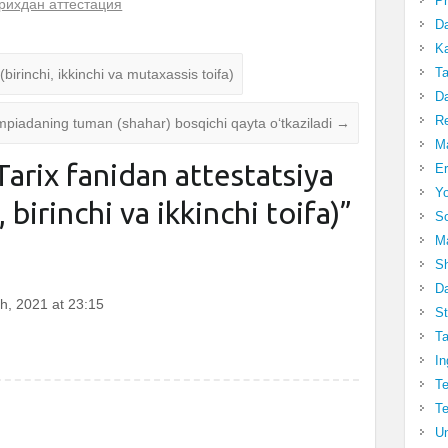
Pr
рихдан аттестация
Da
Ka
Ta
(birinchi, ikkinchi va mutaxassis toifa)
Da
R
mpiadaning tuman (shahar) bosqichi qayta oʻtkaziladi
→
Ma
Tarix fanidan attestatsiya
Er
Yo
, birinchi va ikkinchi toifa)
”
So
Ma
Sh
Da
h, 2021 at 23:15
St
Ta
In
Te
Te
Un