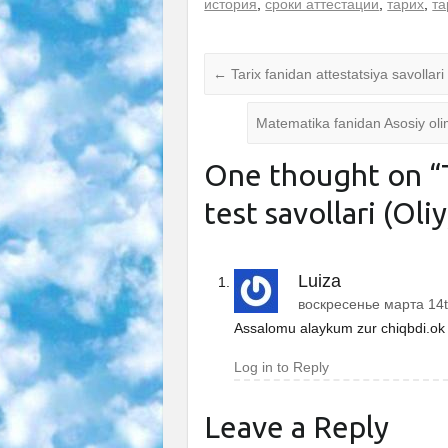
история
,
сроки аттестации
,
тарих
,
та
←
Tarix fanidan attestatsiya savollari 
Matematika fanidan Asosiy oli
One thought on “
test savollari (Oliy
Luiza
воскресенье марта 14t
Assalomu alaykum zur chiqbdi.ok
Log in to Reply
Leave a Reply