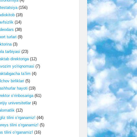
stronomiya
(4)
testatsiya
(156)
diokitob
(18)
vfsizlik
(14)
deodars
(38)
ort turlari
(9)
ktorina
(3)
la tarbiyasi
(23)
ktab direktoriga
(12)
vozim yo'riqnomasi
(7)
ktabgacha ta’lim
(4)
lchov birliklari
(5)
shhurlar hayoti
(19)
rektor o‘rinbosariga
(61)
rijiy universitetlar
(4)
lomatlik
(12)
gliz tilini o‘rganamiz!
(44)
reys tilini o‘rganamiz!
(5)
s tilini o‘rganamiz!
(16)