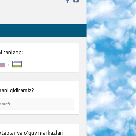
ni tanlang:
ani qidiramiz?
rch
tablar va o‘quv markazlari