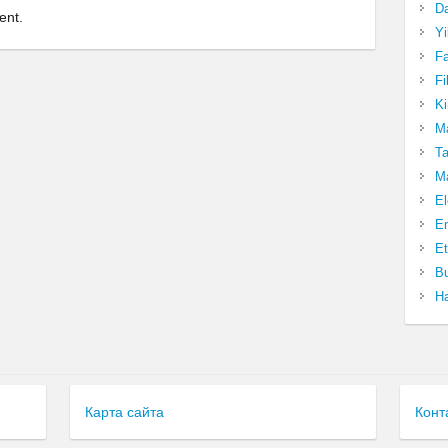
Da
ent.
Yi
Fa
Fi
Ki
Ma
Ta
Ma
El
En
Et
Bu
Ha
Карта сайта
Конт