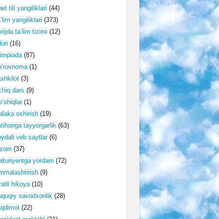
et tili yangiliklari
(44)
’lim yangiliklari
(373)
rijda ta’lim tizimi
(12)
lon
(16)
impiada
(87)
o‘rovnoma
(1)
shkilot
(3)
hiq dars
(9)
‘shiqlar
(1)
laka oshirish
(19)
tihonga tayyorgarlik
(63)
ydali veb saytlar
(6)
izom
(37)
ituriyentga yordam
(72)
malashtirish
(9)
ratli hikoya
(10)
quqiy savodxonlik
(28)
aqdimot
(22)