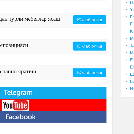
Da
Yi
Fa
рдан турли мебеллар ясаш
Юклаб олиш
Fi
Ki
Ma
омпозицияси
Ta
Юклаб олиш
Ma
El
En
а панно яратиш
Юклаб олиш
Et
Bu
Ha