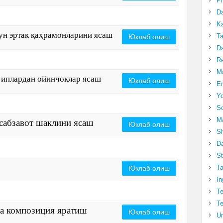
Pr
Da
Ka
чун эртак қаҳрамонларини ясаш
Ta
Юклаб олиш
Da
R
Ma
и иплардан ойинчоқлар ясаш
Юклаб олиш
Er
Yo
So
Ma
 сабзавот шаклини ясаш
Юклаб олиш
Sh
Da
St
Ta
Юклаб олиш
In
Te
Te
да композиция яратиш
Юклаб олиш
Un