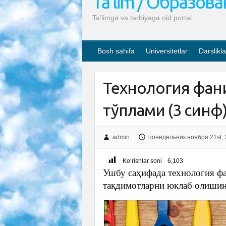
Ta’lim / Образов
Ta’limga va tarbiyaga oid portal
Bosh sahifa
Universitetlar
Darslikla
Технология фан
тўплами (3 синф
admin
понедельник ноября 21st, 
Ko‘rishlar soni
6,103
Ушбу саҳифада технология ф
тақдимотларни юклаб олишин