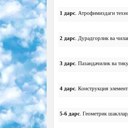
1 дарс
. Атрофимиздаги техн
2 дарс
. Дурадгорлик ва чила
3 дарс
. Пазандачилик ва тик
4 дарс
. Конструкция элемен
5-6 дарс
. Геометрик шакллар