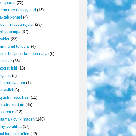
‘riqnoma
(23)
ternet texnologiyalari
(13)
ktab xonasi
(4)
qvim-mavzu rejalar
(29)
nf rahbariga
(37)
toblar
(22)
mmunal to‘lovlar
(4)
nlar bo‘yicha kompetensiya
(6)
nlovlar
(28)
zorat ishi
(13)
‘garak
(5)
boratoriya ishi
(1)
n oyligi
(6)
qitish metodikasi
(12)
etodik yordam
(45)
nitoring
(12)
tama / oylik maosh
(146)
lliy sertifikat
(37)
shlang‘ich ta’lim
(22)