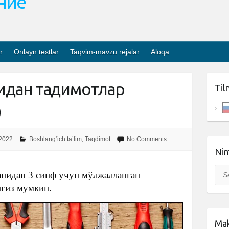
ание
r
Onlayn testlar
Taqvim-mavzu rejalar
Aloqa
идан тақдимотлар
Til
)
2022
Boshlang‘ich ta’lim
,
Taqdimot
No Comments
Nim
Sea
анидан 3 синф учун мўлжалланган
гиз мумкин.
Mak