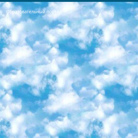
Образовательный портал
РЕСПУБЛИКА УЗБЕКИСТАН МИНИСТРЕРСТВО ДОШКОЛЬНОГО И ШКОЛЬНОГО ОБРАЗОВАНИЯ КОМАНДА в общеобразовательных учреждениях в 2023-2024 учебном году организация и проведение итоговой государственной аттестации обучающихся о Министра дошкольного и школьного образования Республики Узбекистан от 4 марта 2008 года (постановлением Минюста от 20 марта 2008 года № 1778 государственной регистрации) «Итоговое состояние учащихся общего среднего образования на основании положения об утверждении положения об аттестации общего среднего образования выпускной экзамен студентов в образовательных учреждениях в 2023-2024 учебном году В целях организации и прохождения аттестации приказываю: 1. Следующее: перечень предметов, по которым будет проводиться итоговая государственная аттестация и экзамен формы перевода согласно приложению 1; сертификаты международного образца, оценивающие уровень владения иностранными языками перечень согласно приложению 2; 2. Педагогический при специализированных образовательных учреждениях. научно-практический центр квалификации и международной оценки (Д.Давидова) 2024 г. До 25 марта: задания по предметам, по которым будет проводиться итоговая аттестация разработка и утверждение технических условий; итоговая аттестация на основании разработанного предметного задания разработка вопросов по предметам (устно и письменно), экзамен передача; общеобразовательные средние школы и специальные учебные заведения учащиеся выпускных классов школ и интернатов в агентской системе подготовка базы данных экзаменационных материалов и критериев оценки; перевод базы экзаменационных материалов на все языки обучения подать в Республиканский образовательный центр для изготовления; варианты экзаменов на основе разработанных контрольных материалов пусть будут поставлены задачи формирования. 3. Республиканский образовательный центр (Ш.Худайкулов) до 5 апреля 2024 года. до: база данных предоставленных экзаменационных материалов на все языки обучения перевод и экспертиза; для слепых, слабовидящих, глухих, слабослышащих и умственно отсталых детей учащиеся выпускных классов специализированных школ и школ-интернатов база данных экзаменационных материалов на всех преподаваемых языках подготовка критериев оценки; специализированные школы для умственно отсталых детей и технологии для учащихся выпускных классов школ-интернатов разработка соответствующих рекомендаций и критериев проведения ЕГЭ по естествознанию давать задания. 4. Педагогический при специализированных образовательных учреждениях. Научно-практический центр навыков и международной оценки (Д.Давидова), Республика образовательный центр (Худайкулов Ш.) итоговый государственный аттестационный экзамен ориентирован на творческое и логическое мышление при подготовке базы материалов учитывать введение заданий. 5. Следует отметить, что: сертификат государственного образца о знании общеобразовательного предмета и как минимум национальный уровень B1 по предметам на иностранных языках, указанным в Приложении 2. или международно признанный сертификат эквивалентного уровня студенты, изучающие определенный предмет, освобождаются от экзамена; по соответствующим предметам запланирована итоговая государственная аттестация за день до дня, путем жеребьевки Рабочей группой (в письменной форме по предметам, проводимым в форме) из числа сформированных вариантов выбрано 2 варианта; 2 выбранных варианта экзамена анонсированы на официальном сайте министерства и все выпускники по всей стране на основе этих вариантов проводит итоговую государственную аттестацию. 6. Государственное образование учащихся средних общеобразовательных учреждений. знания в соответствии с квалификационными требованиями, которые необходимо приобрести на основании стандартов итоговый (выпускной) контроль для 9 и 11 классов в целях тестирования Экзамены (далее – экзамены) состоят из предметов, перечисленных в приложении 1. будет сделано. 7. Экзамены пройдут с 26 мая по 15 июня 2024 г. (кроме науки физического воспитания). 8. Физическая для учащихся 9 классов общесредних образовательных учреждений. Экзамены по предмету «Образование, квалификация медицина» 1-6 мая 2024 года. сотрудники перевести под присмотр (с отклонениями в физическом или умственном развитии) специализированная школа для детей, школы-интернаты и со сколиозом школы-интернаты санаторного типа для больных детей исключены). 9. Он был слепым, слабовидящим и имел нарушения опорно-двигательного аппарата. экзамены в специализированных школах и интернатах для детей должны проводиться исходя из требований, предъявляемых к общеобразовательным учреждениям (физкультура кроме науки). 10. Специализированная школа для глухих и слабослышащих детей. и экзамены в интернатах и быть реализован в виде письменного теста по математике. 11. Специальность для умственно отсталых детей. Для 9 класса Родной язык и литературное письмо Государственный язык (язык обучения – узбекский). для неклассов) написано Математическое письмо Письменная/устная история Узбекистана Физическое воспитание практично Итоговый контроль Для 11 класса Написание родного языка и литературы (эссе) Математическое письмо Узбекский язык (обучение на узбекском языке) не посещающее общее среднее образование для учреждений)/Образовательное учреждение выбор письменный и устный Иностранный язык письменный/устный Письменная/устная история Узбекистана *По выбору студента:  Химия  Физика  Основы государственного права  География 10 бесплатных образовательных ресурсов - Мы составили подборку онлайн-проектов с интерактивными упражнениями, видеолекциями и статьями. Они помогут вам обрести новые и освежить старые знания бесплатно. 1. «ИНТУИТ» Старейшая образовательная площадка Рунета. Здесь вы найдёте сотни текстовых и видеокурсов на десятки различных тем — от программирования до психологии. Многие курсы подготовлены российскими университетами и крупными международными компаниями вроде Intel и Microsoft. Самостоятельное обучение бесплатное, но желающие могут оплатить услуги персональных наставников. 2. «Смартия» знакомит с актуальными профессиями и подсказывает, как им обучаться. Выбрав заинтересовавшую вас специальность — SMM-специалист, фотограф, веб-дизайнер или другую, — увидите список необходимых для неё умений. Чтобы вы могли освоить их самостоятельно, для каждого умения площадка отображает подборку ссылок на учебные материалы. Хотя «Смартия» ориентируется на русскоязычную аудиторию, часть контента всё же доступна только на английском. 3. «Лекторий Физтеха» Проект Московского физико-технического института (Физтеха). С его помощью вы можете смотреть онлайн серии лекций, записанные на видео в этом вузе. В числе доступных предметов — физика, биология, химия, информационные технологии и другие. К некоторым лекциям администрация ресурса прилагает готовые конспекты, которые можно скачивать в PDF-формате. 4. ITMOcourses Онлайн-площадка Санкт-Петербургского национального исследовательского университета информационных технологий, механики и оптики (ИТМО). Ресурс предоставляет свободный доступ к курсам, разработанным в этом вузе. Каталог материалов разбит на четыре категории: «Оптические системы и технологии», «Приборостроение и робототехника», «Информационные технологии» и «Биотехнологии». Курсы состоят из видеолекций, интерактивных демонстраций и заданий. 5. «КиберЛенинка» Электронная научная библиотека открытого доступа. Каталог площадки регулярно обрастает текстами статей из различных научных изданий. Сгруппированные по журналам и рубрикам публикации можно читать онлайн или скачивать целиком в PDF-формате. Проект нацелен на популяризацию науки за счёт открытого доступа к качественной информации. 6. «ПостНаука» На этом ресурсе публикуют подборки видеолекций, составленные экспертами из разных отраслей и объединённые общими темами. Среди них, к примеру, есть серии «Биоинформатика и геномика», «Культура средневековой Скандинавии» и Cinema Studies о теории кино. Каждая подборка лекций — логически связанная история, рассказанная экспертом от первого лица. Кроме того, на сайте появляются научно-образовательные статьи и тесты на разные темы. 7. «Newочём» Команда проекта «Newочём» отбирает самые интересные тексты из англоязычных СМИ и переводит те из них, за которые голосуют участники сообщества «ВКонтакте». По большей части это научно-популярные статьи. Редакторы придумывают лишь заголовки, в остальном содержание переводов соответствует оригиналам. Полные тексты можно читать прямо в социальной сети. 8. InternetUrok Онлайн-база материалов по основным дисциплинам школьной программы. Информация на сайте структурирована по классам, предметам и темам (урокам). Каждый урок состоит из видеолекций и конспектов. Есть также интерактивные тренажёры и тесты для закрепления пройденного материала. Даже если вы давно окончили школу, возможность повторить программу старших классов всегда может пригодиться. 9. Edutainme Ещё один ресурс об образовании. В отличие от Newtonew, как мне кажется, Edutainme больше ориентируется на представителей индустрии: педагогов, предпринимателей, разработчиков образовательных проектов. Но и любой, кто просто стремится к саморазвитию, найдёт на сайте много полезного и интересного для себя. Например, информацию о новых курсах и образовательных сервисах. 10. Newtonew Онлайн-медиа об образовании и обучении в широком смысле. Авторы Newtonew пишут об инструментах, заведениях, тактиках и стратегиях, которые помогают учить других и получать новые знания самостоятельно. На этой площадке вы найдёте новости, обзоры, аналитические мат