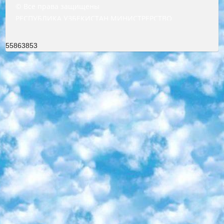
© Все права защищены
РЕСПУБЛИКА УЗБЕКИСТАН МИНИСТРЕРСТВО ДОШКОЛЬНОГО И ШКОЛЬНОГО ОБРАЗОВАНИЯ КОМАНДА в общеобразовательных учреждениях в 2023-2024 учебном году организация и проведение итоговой государственной аттестации обучающихся о Министра дошкольного и школьного образования Республики Узбекистан от 4 марта 2008 года (постановлением Минюста от 20 марта 2008 года № 1778 государственной регистрации) «Итоговое состояние учащихся общего среднего образования на основании положения об утверждении положения об аттестации общего среднего образования выпускной экзамен студентов в образовательных учреждениях в 2023-2024 учебном году В целях организации и прохождения аттестации приказываю: 1. Следующее: перечень предметов, по которым будет проводиться итоговая государственная аттестация и экзамен формы перевода согласно приложению 1; сертификаты международного образца, оценивающие уровень владения иностранными языками перечень согласно приложению 2; 2. Педагогический при специализированных образовательных учреждениях. научно-практический центр квалификации и международной оценки (Д.Давидова) 2024 г. До 25 марта: задания по предметам, по которым будет проводиться итоговая аттестация разработка и утверждение технических условий; итоговая аттестация на основании разработанного предметного задания разработка вопросов по предметам (устно и письменно), экзамен передача; общеобразовательные средние школы и специальные учебные заведения учащиеся выпускных классов школ и интернатов в агентской системе подготовка базы данных экзаменационных материалов и критериев оценки; перевод базы экзаменационных материалов на все языки обучения подать в Республиканский образовательный центр для изготовления; варианты экзаменов на основе разработанных контрольных материалов пусть будут поставлены задачи формирования. 3. Республиканский образовательный центр (Ш.Худайкулов) до 5 апреля 2024 года. до: база данных предоставленных экзаменационных материалов на все языки обучения перевод и экспертиза; для слепых, слабовидящих, глухих, слабослышащих и умственно отсталых детей учащиеся выпускных классов специализированных школ и школ-интернатов база данных экзаменационных материалов на всех преподаваемых языках подготовка критериев оценки; специализированные школы для умственно отсталых детей и технологии для учащихся выпускных классов школ-интернатов разработка соответствующих рекомендаций и критериев проведения ЕГЭ по естествознанию давать задания. 4. Педагогический при специализированных образовательных учреждениях. Научно-практический центр навыков и международной оценки (Д.Давидова), Республика образовательный центр (Худайкулов Ш.) итоговый государственный аттестационный экзамен ориентирован на творческое и логическое мышление при подготовке базы материалов учитывать введение заданий. 5. Следует отметить, что: сертификат государственного образца о знании общеобразовательного предмета и как минимум национальный уровень B1 по предметам на иностранных языках, указанным в Приложении 2. или международно признанный сертификат эквивалентного уровня студенты, изучающие определенный предмет, освобождаются от экзамена; по соответствующим предметам запланирована итоговая государственная аттестация за день до дня, путем жеребьевки Рабочей группой (в письменной форме по предметам, проводимым в форме) из числа сформированных вариантов выбрано 2 варианта; 2 выбранных варианта экзамена анонсированы на официальном сайте министерства и все выпускники по всей стране на основе этих вариантов проводит итоговую государственную аттестацию. 6. Государственное образование учащихся средних общеобразовательных учреждений. знания в соответствии с квалификационными требованиями, которые необходимо приобрести на основании стандартов итоговый (выпускной) контроль для 9 и 11 классов в целях тестирования Экзамены (далее – экзамены) состоят из предметов, перечисленных в приложении 1. будет сделано. 7. Экзамены пройдут с 26 мая по 15 июня 2024 г. (кроме науки физического воспитания). 8. Физическая для учащихся 9 классов общесредних образовательных учреждений. Экзамены по предмету «Образование, квалификация медицина» 1-6 мая 2024 года. сотрудники перевести под присмотр (с отклонениями в физическом или умственном развитии) специализированная школа для детей, школы-интернаты и со сколиозом школы-интернаты санаторного типа для больных детей исключены). 9. Он был слепым, слабовидящим и имел нарушения опорно-двигательного аппарата. экзамены в специализированных школах и интернатах для детей должны проводиться исходя из требований, предъявляемых к общеобразовательным учреждениям (физкультура кроме науки). 10. Специализированная школа для глухих и слабослышащих детей. и экзамены в интернатах и быть реализован в виде письменного теста по математике. 11. Специальность для умственно отсталых детей. Для 9 класса Родной язык и литературное письмо Государственный язык (язык обучения – узбекский). для неклассов) написано Математическое письмо Письменная/устная история Узбекистана Физическое воспитание практично Итоговый контроль Для 11 класса Написание родного языка и литературы (эссе) Математическое письмо Узбекский язык (обучение на узбекском языке) не посещающее общее среднее образование для учреждений)/Образовательное учреждение выбор письменный и устный Иностранный язык письменный/устный Письменная/устная история Узбекистана *По выбору студента:  Химия  Физика  Основы государственного права  География 10 бесплатных образовательных ресурсов - Мы составили подборку онлайн-проектов с интерактивными упражнениями, видеолекциями и статьями. Они помогут вам обрести новые и освежить старые знания бесплатно. 1. «ИНТУИТ» Старейшая образовательная площадка Рунета. Здесь вы найдёте сотни текстовых и видеокурсов на десятки различных тем — от программирования до психологии. Многие курсы подготовлены российскими университетами и крупными международными компаниями вроде Intel и Microsoft. Самостоятельное обучение бесплатное, но желающие могут оплатить услуги персональных наставников. 2. «Смартия» знакомит с актуальными профессиями и подсказывает, как им обучаться. Выбрав заинтересовавшую вас специальность — SMM-специалист, фотограф, веб-дизайнер или другую, — увидите список необходимых для неё умений. Чтобы вы могли освоить их самостоятельно, для каждого умения площадка отображает подборку ссылок на учебные материалы. Хотя «Смартия» ориентируется на русскоязычную аудиторию, часть контента всё же доступна только на английском. 3. «Лекторий Физтеха» Проект Московского физико-технического института (Физтеха). С его помощью вы можете смотреть онлайн серии лекций, записанные на видео в этом вузе. В числе доступных предметов — физика, биология, химия, информационные технологии и другие. К некоторым лекциям администрация ресурса прилагает готовые конспекты, которые можно скачивать в PDF-формате. 4. ITMOcourses Онлайн-площадка Санкт-Петербургского национального исследовательского университета информационных технологий, механики и оптики (ИТМО). Ресурс предоставляет свободный доступ к курсам, разработанным в этом вузе. Каталог материалов разбит на четыре категории: «Оптические системы и технологии», «Приборостроение и робототехника», «Информационные технологии» и «Биотехнологии». Курсы состоят из видеолекций, интерактивных демонстраций и заданий. 5. «КиберЛенинка» Электронная научная библиотека открытого доступа. Каталог площадки регулярно обрастает текстами статей из различных научных изданий. Сгруппированные по журналам и рубрикам публикации можно читать онлайн или скачивать целиком в PDF-формате. Проект нацелен на популяризацию науки за счёт открытого доступа к качественной информации. 6. «ПостНаука» На этом ресурсе публикуют подборки видеолекций, составленные экспертами из разных отраслей и объединённые общими темами. Среди них, к примеру, есть серии «Биоинформатика и геномика», «Культура средневековой Скандинавии» и Cinema Studies о теории кино. Каждая подборка лекций — логически связанная история, рассказанная экспертом от первого лица. Кроме того, на сайте появляются научно-образовательные статьи и тесты на разные темы. 7. «Newочём» Команда проекта «Newочём» отбирает самые интересные тексты из англоязычных СМИ и переводит те из них, за которые голосуют участники сообщества «ВКонтакте». По большей части это научно-популярные статьи. Редакторы придумывают лишь заголовки, в остальном содержание переводов соответствует оригиналам. Полные тексты можно читать прямо в социальной сети. 8. InternetUrok Онлайн-база материалов по основным дисциплинам школьной программы. Информация на сайте структурирована по классам, предметам и темам (урокам). Каждый урок состоит из видеолекций и конспектов. Есть также интерактивные тренажёры и тесты для закрепления пройденного материала. Даже если вы давно окончили школу, возможность повторить программу старших классов всегда может пригодиться. 9. Edutainme Ещё один ресурс об образовании. В отличие от Newtonew, как мне кажется, Edutainme больше ориентируется на представителей индустрии: педагогов, предпринимателей, разработчиков образовательных проектов. Но и любой, кто просто стремится к саморазвитию, найдёт на сайте много полезного и интересного для себя. Например, информацию о новых курсах и образовательных сервисах. 10. Newtonew Онлайн-медиа об образовании и обучении в широком смысле. Авторы Newtonew пишут об инструментах, заведениях, тактиках и стратегиях, которые помогают учить других и получать новые знания самостоятельно. На этой площадке вы найдёте новости, обзоры, аналитические мате
55863853