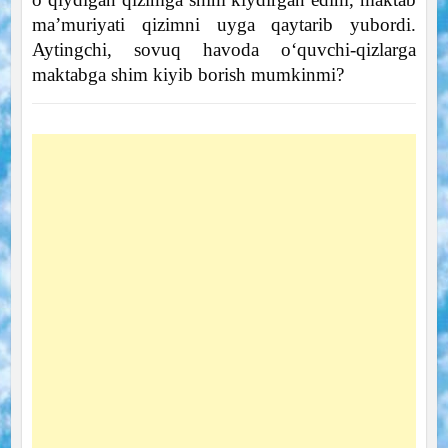
ma’muriyati qizimni uyga qaytarib yubordi.
Aytingchi, sovuq havoda o‘quvchi-qizlarga
maktabga shim kiyib borish mumkinmi?