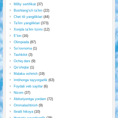
Milliy sertifikat
(37)
Boshlang‘ich ta’lim
(22)
Chet tili yangiliklari
(44)
Ta’lim yangiliklari
(373)
Xorijda ta’lim tizimi
(12)
E’lon
(16)
Olimpiada
(87)
So‘rovnoma
(1)
Tashkilot
(3)
Ochiq dars
(9)
Qo‘shiqlar
(1)
Malaka oshirish
(19)
Imtihonga tayyorgarlik
(63)
Foydali veb saytlar
(6)
Nizom
(37)
Abituriyentga yordam
(72)
Ommalashtirish
(9)
Ibratli hikoya
(10)
Huquqiy savodxonlik
(28)