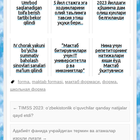
Umrbod
5 йил стажга эга
2023 йилдаги
saqlanadigan
ходимларини
қўшимча дам
toifa berish
олий таълимга
олиш кунлари
tartibi bekor
тавсия этиш
белгиланди
qilindi
ҳуқуқи бери...
IV chorak yakuni
“Мактаб
Нима учун
bo‘yicha
битирувчилари
репетиторнинг
summativ
учун IT
натижалари
baholash
университетла
яхши ёҳуд
sinovlari sanalari
р ва
Мактаб
ma’lum qilindi
имкониятлар”
ўқитувчиси
мавзусида
Репетиторга
онлайн семинар
қарши
forma
,
maktab formasi
,
мактаб формаси
,
форма
,
школьная форма
←
TIMSS 2023: oʻzbekistonlik oʻquvchilar qanday natijalar
qayd etdi?
Адабиёт фанида учрайдиган термин ва атамалар
изоҳли луғати
→