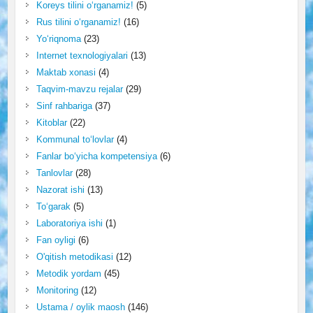
Koreys tilini o‘rganamiz!
(5)
Rus tilini o‘rganamiz!
(16)
Yo‘riqnoma
(23)
Internet texnologiyalari
(13)
Maktab xonasi
(4)
Taqvim-mavzu rejalar
(29)
Sinf rahbariga
(37)
Kitoblar
(22)
Kommunal to‘lovlar
(4)
Fanlar bo‘yicha kompetensiya
(6)
Tanlovlar
(28)
Nazorat ishi
(13)
To‘garak
(5)
Laboratoriya ishi
(1)
Fan oyligi
(6)
O'qitish metodikasi
(12)
Metodik yordam
(45)
Monitoring
(12)
Ustama / oylik maosh
(146)