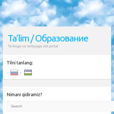
Ta’lim / Образование
Ta’limga va tarbiyaga oid portal
Tilni tanlang:
Nimani qidiramiz?
Search