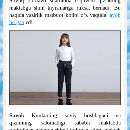
Sovuq ob-havo sharoitida o‘quvchi qizlarning
maktabga shim kiyishlariga ruxsat beriladi. Bu
haqida vazirlik matbuot kotibi o‘z vaqtida
javob
bergan
edi.
Savol:
Kunlarning soviy boshlagani va
qizimning salomatligi sababli maktabda
o‘qiydigan qizimga shim kiydirgan edim, maktab