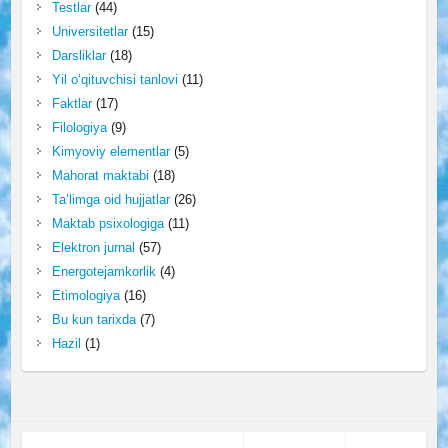
Testlar
(44)
Universitetlar
(15)
Darsliklar
(18)
Yil o‘qituvchisi tanlovi
(11)
Faktlar
(17)
Filologiya
(9)
Kimyoviy elementlar
(5)
Mahorat maktabi
(18)
Ta’limga oid hujjatlar
(26)
Maktab psixologiga
(11)
Elektron jurnal
(57)
Energotejamkorlik
(4)
Etimologiya
(16)
Bu kun tarixda
(7)
Hazil
(1)