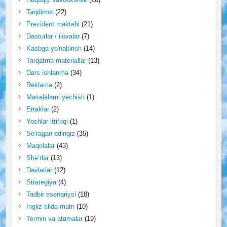
Taqdimot
(22)
Prezident maktabi
(21)
Dasturlar / ilovalar
(7)
Kasbga yo'naltirish
(14)
Tarqatma materiallar
(13)
Dars ishlanma
(34)
Reklama
(2)
Masalalarni yechish
(1)
Ertaklar
(2)
Yoshlar ittifoqi
(1)
So‘ragan edingiz
(35)
Maqolalar
(43)
She’rlar
(13)
Davlatlar
(12)
Strategiya
(4)
Tadbir ssenariysi
(18)
Ingliz tilida matn
(10)
Termin va atamalar
(19)