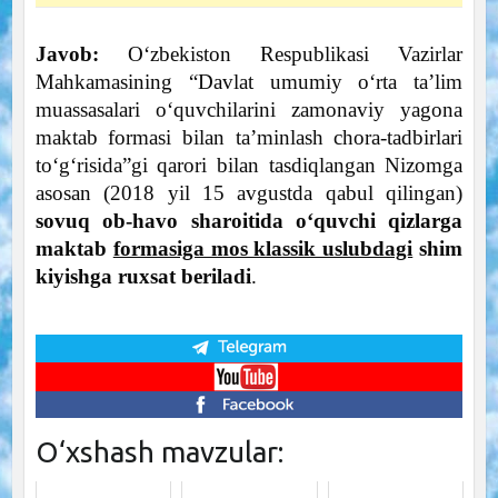
Javob:
O‘zbekiston Respublikasi Vazirlar
Mahkamasining “Davlat umumiy o‘rta ta’lim
muassasalari o‘quvchilarini zamonaviy yagona
maktab formasi bilan ta’minlash chora-tadbirlari
to‘g‘risida”gi qarori bilan tasdiqlangan Nizomga
asosan (2018 yil 15 avgustda qabul qilingan)
sovuq ob-havo sharoitida o‘quvchi qizlarga
maktab
formasiga mos klassik uslubdagi
shim
kiyishga ruxsat beriladi
.
O‘xshash mavzular: