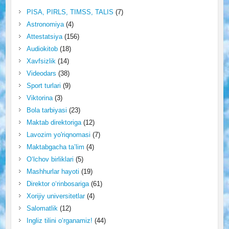
PISA, PIRLS, TIMSS, TALIS
(7)
Astronomiya
(4)
Attestatsiya
(156)
Audiokitob
(18)
Xavfsizlik
(14)
Videodars
(38)
Sport turlari
(9)
Viktorina
(3)
Bola tarbiyasi
(23)
Maktab direktoriga
(12)
Lavozim yo'riqnomasi
(7)
Maktabgacha ta’lim
(4)
O‘lchov birliklari
(5)
Mashhurlar hayoti
(19)
Direktor o‘rinbosariga
(61)
Xorijiy universitetlar
(4)
Salomatlik
(12)
Ingliz tilini o‘rganamiz!
(44)