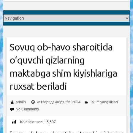
Sovuq ob-havo sharoitida
o‘quvchi qizlarning
maktabga shim kiyishlariga
ruxsat beriladi
admin
четверг декабря 5th, 2024
Ta’lim yangiliklari
No Comments
Ko‘rishlar soni
5,597