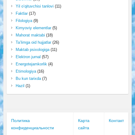
Yil o‘qituvchisi tanlovi
(11)
Faktlar
(17)
Filologiya
(9)
Kimyoviy elementlar
(5)
Mahorat maktabi
(18)
Ta’limga oid hujjatlar
(26)
Maktab psixologiga
(11)
Elektron jurnal
(57)
Energotejamkorlik
(4)
Etimologiya
(16)
Bu kun tarixda
(7)
Hazil
(1)
Политика
Карта
Контакт
конфиденциальности
сайта