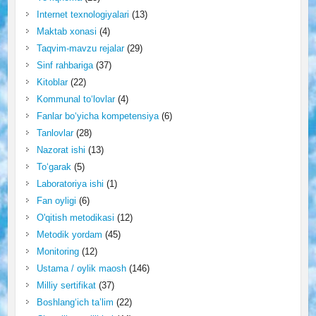
Internet texnologiyalari
(13)
Maktab xonasi
(4)
Taqvim-mavzu rejalar
(29)
Sinf rahbariga
(37)
Kitoblar
(22)
Kommunal to‘lovlar
(4)
Fanlar bo‘yicha kompetensiya
(6)
Tanlovlar
(28)
Nazorat ishi
(13)
To‘garak
(5)
Laboratoriya ishi
(1)
Fan oyligi
(6)
O'qitish metodikasi
(12)
Metodik yordam
(45)
Monitoring
(12)
Ustama / oylik maosh
(146)
Milliy sertifikat
(37)
Boshlang‘ich ta’lim
(22)