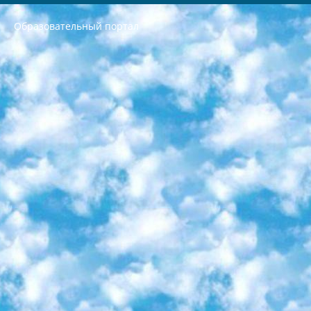
Образовательный портал
РЕСПУБЛИКА УЗБЕКИСТАН МИНИСТРЕРСТВО ДОШКОЛЬНОГО И ШКОЛЬНОГО ОБРАЗОВАНИЯ КОМАНДА в общеобразовательных учреждениях в 2023-2024 учебном году организация и проведение итоговой государственной аттестации обучающихся о Министра дошкольного и школьного образования Республики Узбекистан от 4 марта 2008 года (постановлением Минюста от 20 марта 2008 года № 1778 государственной регистрации) «Итоговое состояние учащихся общего среднего образования на основании положения об утверждении положения об аттестации общего среднего образования выпускной экзамен студентов в образовательных учреждениях в 2023-2024 учебном году В целях организации и прохождения аттестации приказываю: 1. Следующее: перечень предметов, по которым будет проводиться итоговая государственная аттестация и экзамен формы перевода согласно приложению 1; сертификаты международного образца, оценивающие уровень владения иностранными языками перечень согласно приложению 2; 2. Педагогический при специализированных образовательных учреждениях. научно-практический центр квалификации и международной оценки (Д.Давидова) 2024 г. До 25 марта: задания по предметам, по которым будет проводиться итоговая аттестация разработка и утверждение технических условий; итоговая аттестация на основании разработанного предметного задания разработка вопросов по предметам (устно и письменно), экзамен передача; общеобразовательные средние школы и специальные учебные заведения учащиеся выпускных классов школ и интернатов в агентской системе подготовка базы данных экзаменационных материалов и критериев оценки; перевод базы экзаменационных материалов на все языки обучения подать в Республиканский образовательный центр для изготовления; варианты экзаменов на основе разработанных контрольных материалов пусть будут поставлены задачи формирования. 3. Республиканский образовательный центр (Ш.Худайкулов) до 5 апреля 2024 года. до: база данных предоставленных экзаменационных материалов на все языки обучения перевод и экспертиза; для слепых, слабовидящих, глухих, слабослышащих и умственно отсталых детей учащиеся выпускных классов специализированных школ и школ-интернатов база данных экзаменационных материалов на всех преподаваемых языках подготовка критериев оценки; специализированные школы для умственно отсталых детей и технологии для учащихся выпускных классов школ-интернатов разработка соответствующих рекомендаций и критериев проведения ЕГЭ по естествознанию давать задания. 4. Педагогический при специализированных образовательных учреждениях. Научно-практический центр навыков и международной оценки (Д.Давидова), Республика образовательный центр (Худайкулов Ш.) итоговый государственный аттестационный экзамен ориентирован на творческое и логическое мышление при подготовке базы материалов учитывать введение заданий. 5. Следует отметить, что: сертификат государственного образца о знании общеобразовательного предмета и как минимум национальный уровень B1 по предметам на иностранных языках, указанным в Приложении 2. или международно признанный сертификат эквивалентного уровня студенты, изучающие определенный предмет, освобождаются от экзамена; по соответствующим предметам запланирована итоговая государственная аттестация за день до дня, путем жеребьевки Рабочей группой (в письменной форме по предметам, проводимым в форме) из числа сформированных вариантов выбрано 2 варианта; 2 выбранных варианта экзамена анонсированы на официальном сайте министерства и все выпускники по всей стране на основе этих вариантов проводит итоговую государственную аттестацию. 6. Государственное образование учащихся средних общеобразовательных учреждений. знания в соответствии с квалификационными требованиями, которые необходимо приобрести на основании стандартов итоговый (выпускной) контроль для 9 и 11 классов в целях тестирования Экзамены (далее – экзамены) состоят из предметов, перечисленных в приложении 1. будет сделано. 7. Экзамены пройдут с 26 мая по 15 июня 2024 г. (кроме науки физического воспитания). 8. Физическая для учащихся 9 классов общесредних образовательных учреждений. Экзамены по предмету «Образование, квалификация медицина» 1-6 мая 2024 года. сотрудники перевести под присмотр (с отклонениями в физическом или умственном развитии) специализированная школа для детей, школы-интернаты и со сколиозом школы-интернаты санаторного типа для больных детей исключены). 9. Он был слепым, слабовидящим и имел нарушения опорно-двигательного аппарата. экзамены в специализированных школах и интернатах для детей должны проводиться исходя из требований, предъявляемых к общеобразовательным учреждениям (физкультура кроме науки). 10. Специализированная школа для глухих и слабослышащих детей. и экзамены в интернатах и быть реализован в виде письменного теста по математике. 11. Специальность для умственно отсталых детей. Для 9 класса Родной язык и литературное письмо Государственный язык (язык обучения – узбекский). для неклассов) написано Математическое письмо Письменная/устная история Узбекистана Физическое воспитание практично Итоговый контроль Для 11 класса Написание родного языка и литературы (эссе) Математическое письмо Узбекский язык (обучение на узбекском языке) не посещающее общее среднее образование для учреждений)/Образовательное учреждение выбор письменный и устный Иностранный язык письменный/устный Письменная/устная история Узбекистана *По выбору студента:  Химия  Физика  Основы государственного права  География 10 бесплатных образовательных ресурсов - Мы составили подборку онлайн-проектов с интерактивными упражнениями, видеолекциями и статьями. Они помогут вам обрести новые и освежить старые знания бесплатно. 1. «ИНТУИТ» Старейшая образовательная площадка Рунета. Здесь вы найдёте сотни текстовых и видеокурсов на десятки различных тем — от программирования до психологии. Многие курсы подготовлены российскими университетами и крупными международными компаниями вроде Intel и Microsoft. Самостоятельное обучение бесплатное, но желающие могут оплатить услуги персональных наставников. 2. «Смартия» знакомит с актуальными профессиями и подсказывает, как им обучаться. Выбрав заинтересовавшую вас специальность — SMM-специалист, фотограф, веб-дизайнер или другую, — увидите список необходимых для неё умений. Чтобы вы могли освоить их самостоятельно, для каждого умения площадка отображает подборку ссылок на учебные материалы. Хотя «Смартия» ориентируется на русскоязычную аудиторию, часть контента всё же доступна только на английском. 3. «Лекторий Физтеха» Проект Московского физико-технического института (Физтеха). С его помощью вы можете смотреть онлайн серии лекций, записанные на видео в этом вузе. В числе доступных предметов — физика, биология, химия, информационные технологии и другие. К некоторым лекциям администрация ресурса прилагает готовые конспекты, которые можно скачивать в PDF-формате. 4. ITMOcourses Онлайн-площадка Санкт-Петербургского национального исследовательского университета информационных технологий, механики и оптики (ИТМО). Ресурс предоставляет свободный доступ к курсам, разработанным в этом вузе. Каталог материалов разбит на четыре категории: «Оптические системы и технологии», «Приборостроение и робототехника», «Информационные технологии» и «Биотехнологии». Курсы состоят из видеолекций, интерактивных демонстраций и заданий. 5. «КиберЛенинка» Электронная научная библиотека открытого доступа. Каталог площадки регулярно обрастает текстами статей из различных научных изданий. Сгруппированные по журналам и рубрикам публикации можно читать онлайн или скачивать целиком в PDF-формате. Проект нацелен на популяризацию науки за счёт открытого доступа к качественной информации. 6. «ПостНаука» На этом ресурсе публикуют подборки видеолекций, составленные экспертами из разных отраслей и объединённые общими темами. Среди них, к примеру, есть серии «Биоинформатика и геномика», «Культура средневековой Скандинавии» и Cinema Studies о теории кино. Каждая подборка лекций — логически связанная история, рассказанная экспертом от первого лица. Кроме того, на сайте появляются научно-образовательные статьи и тесты на разные темы. 7. «Newочём» Команда проекта «Newочём» отбирает самые интересные тексты из англоязычных СМИ и переводит те из них, за которые голосуют участники сообщества «ВКонтакте». По большей части это научно-популярные статьи. Редакторы придумывают лишь заголовки, в остальном содержание переводов соответствует оригиналам. Полные тексты можно читать прямо в социальной сети. 8. InternetUrok Онлайн-база материалов по основным дисциплинам школьной программы. Информация на сайте структурирована по классам, предметам и темам (урокам). Каждый урок состоит из видеолекций и конспектов. Есть также интерактивные тренажёры и тесты для закрепления пройденного материала. Даже если вы давно окончили школу, возможность повторить программу старших классов всегда может пригодиться. 9. Edutainme Ещё один ресурс об образовании. В отличие от Newtonew, как мне кажется, Edutainme больше ориентируется на представителей индустрии: педагогов, предпринимателей, разработчиков образовательных проектов. Но и любой, кто просто стремится к саморазвитию, найдёт на сайте много полезного и интересного для себя. Например, информацию о новых курсах и образовательных сервисах. 10. Newtonew Онлайн-медиа об образовании и обучении в широком смысле. Авторы Newtonew пишут об инструментах, заведениях, тактиках и стратегиях, которые помогают учить других и получать новые знания самостоятельно. На этой площадке вы найдёте новости, обзоры, аналитические мат