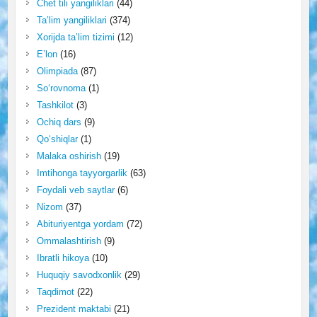
Chet tili yangiliklari
(44)
Ta’lim yangiliklari
(374)
Xorijda ta’lim tizimi
(12)
E’lon
(16)
Olimpiada
(87)
So‘rovnoma
(1)
Tashkilot
(3)
Ochiq dars
(9)
Qo‘shiqlar
(1)
Malaka oshirish
(19)
Imtihonga tayyorgarlik
(63)
Foydali veb saytlar
(6)
Nizom
(37)
Abituriyentga yordam
(72)
Ommalashtirish
(9)
Ibratli hikoya
(10)
Huquqiy savodxonlik
(29)
Taqdimot
(22)
Prezident maktabi
(21)