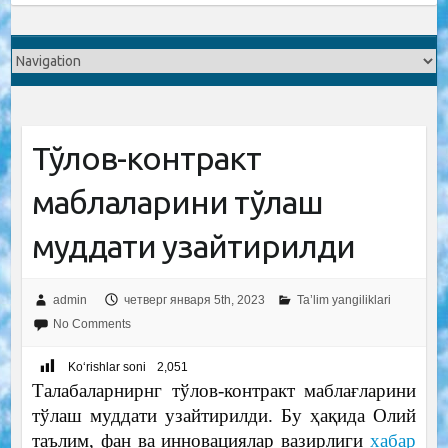
Тўлов-контракт
маблағларини тўлаш
муддати узайтирилди
admin
четверг января 5th, 2023
Ta’lim yangiliklari
No Comments
Ko‘rishlar soni
2,051
Талабаларнирнг тўлов-контракт маблағларини
тўлаш муддати узайтирилди. Бу ҳақида Олий
таълим, фан ва инновациялар вазирлиги
хабар