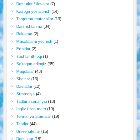
Dasturlar / ilovalar
(7)
Kasbga yo'naltirish
(14)
Tarqatma materiallar
(13)
Dars ishlanma
(34)
Reklama
(2)
Masalalarni yechish
(1)
Ertaklar
(2)
Yoshlar ittifoqi
(1)
So‘ragan edingiz
(35)
Maqolalar
(43)
She’rlar
(13)
Davlatlar
(12)
Strategiya
(4)
Tadbir ssenariysi
(18)
Ingliz tilida matn
(10)
Termin va atamalar
(19)
Testlar
(44)
Universitetlar
(15)
Darsliklar
(18)