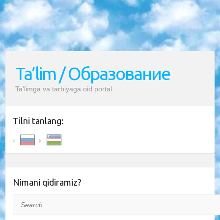
Ta’lim / Образование
Ta’limga va tarbiyaga oid portal
Tilni tanlang:
Nimani qidiramiz?
Search