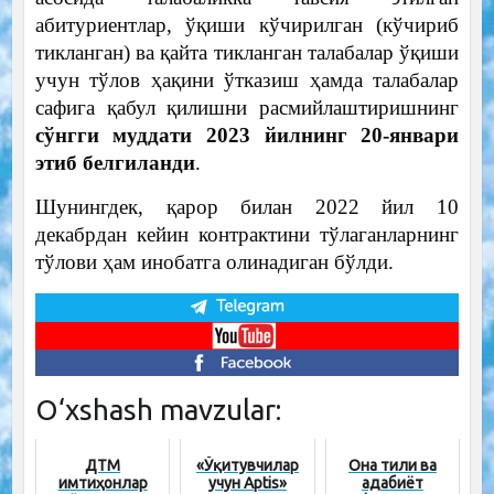
абитуриентлар, ўқиши кўчирилган (кўчириб
тикланган) ва қайта тикланган талабалар ўқиши
учун тўлов ҳақини ўтказиш ҳамда талабалар
сафига қабул қилишни расмийлаштиришнинг
сўнгги муддати 2023 йилнинг 20-январи
этиб белгиланди
.
Шунингдек, қарор билан 2022 йил 10
декабрдан кейин контрактини тўлаганларнинг
тўлови ҳам инобатга олинадиган бўлди.
O‘xshash mavzular:
ДТМ
«Ўқитувчилар
Она тили ва
имтиҳонлар
учун Aptis»
адабиёт