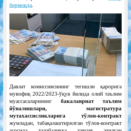
бермоқда
.
Давлат комиссиясининг тегишли қарорига
мувофиқ 2022/2023-ўқув йилида олий таълим
муассасаларининг
бакалавриат таълим
йўналишлари, магистратура
мутахассисликларига тўлов-контракт
жумладан, табақалаштирилган тўлов-контракт
асосида талабаликка тавсия этилган