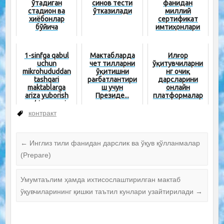
ўтадиган
синов тести
фанидан
стадион ва
ўтказилади
миллий
хиёбонлар
сертификат
бўйича
имтиҳонлари
маълумотларни
қачон
эълон қилди
ўтказилади?
1-sinfga qabul
Мактабларда
Илғор
uchun
чет тилларни
ўқитувчиларни
mikrohududdan
ўқитишни
нг очиқ
tashqari
рағбатлантири
дарсларини
maktablarga
ш учун
онлайн
ariza yuborish
Президе...
платформалар
yo‘riqnomasi
орқали
(video)
намойиш қилиш
контракт
амалиёти
жорий қил...
←
Инглиз тили фанидан дарслик ва ўқув қўлланмалар
(Prepare)
Умумтаълим ҳамда ихтисослаштирилган мактаб
ўқувчиларининг қишки таътил кунлари узайтирилади
→