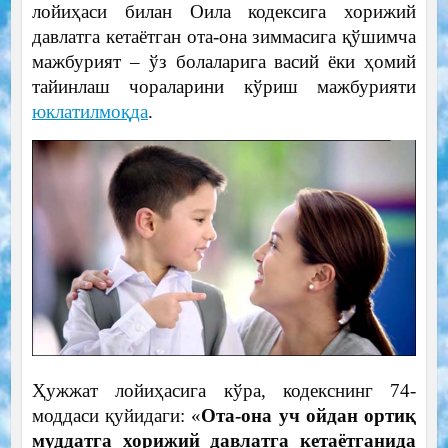
лойиҳаси билан Оила кодексига хорижий
давлатга кетаётган ота-она зиммасига қўшимча
мажбурият – ўз болаларига васий ёки ҳомий
тайинлаш чораларини кўриш мажбурияти
юклатилмоқда
.
Ҳужжат лойиҳасига кўра, кодекснинг 74-
моддаси қуйидаги: «
Ота-она уч ойдан ортиқ
муддатга хорижий давлатга кетаётганида