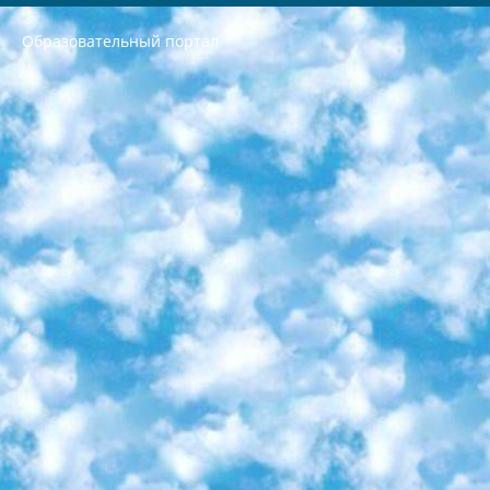
Образовательный портал
РЕСПУБЛИКА УЗБЕКИСТАН МИНИСТРЕРСТВО ДОШКОЛЬНОГО И ШКОЛЬНОГО ОБРАЗОВАНИЯ КОМАНДА в общеобразовательных учреждениях в 2023-2024 учебном году организация и проведение итоговой государственной аттестации обучающихся о Министра дошкольного и школьного образования Республики Узбекистан от 4 марта 2008 года (постановлением Минюста от 20 марта 2008 года № 1778 государственной регистрации) «Итоговое состояние учащихся общего среднего образования на основании положения об утверждении положения об аттестации общего среднего образования выпускной экзамен студентов в образовательных учреждениях в 2023-2024 учебном году В целях организации и прохождения аттестации приказываю: 1. Следующее: перечень предметов, по которым будет проводиться итоговая государственная аттестация и экзамен формы перевода согласно приложению 1; сертификаты международного образца, оценивающие уровень владения иностранными языками перечень согласно приложению 2; 2. Педагогический при специализированных образовательных учреждениях. научно-практический центр квалификации и международной оценки (Д.Давидова) 2024 г. До 25 марта: задания по предметам, по которым будет проводиться итоговая аттестация разработка и утверждение технических условий; итоговая аттестация на основании разработанного предметного задания разработка вопросов по предметам (устно и письменно), экзамен передача; общеобразовательные средние школы и специальные учебные заведения учащиеся выпускных классов школ и интернатов в агентской системе подготовка базы данных экзаменационных материалов и критериев оценки; перевод базы экзаменационных материалов на все языки обучения подать в Республиканский образовательный центр для изготовления; варианты экзаменов на основе разработанных контрольных материалов пусть будут поставлены задачи формирования. 3. Республиканский образовательный центр (Ш.Худайкулов) до 5 апреля 2024 года. до: база данных предоставленных экзаменационных материалов на все языки обучения перевод и экспертиза; для слепых, слабовидящих, глухих, слабослышащих и умственно отсталых детей учащиеся выпускных классов специализированных школ и школ-интернатов база данных экзаменационных материалов на всех преподаваемых языках подготовка критериев оценки; специализированные школы для умственно отсталых детей и технологии для учащихся выпускных классов школ-интернатов разработка соответствующих рекомендаций и критериев проведения ЕГЭ по естествознанию давать задания. 4. Педагогический при специализированных образовательных учреждениях. Научно-практический центр навыков и международной оценки (Д.Давидова), Республика образовательный центр (Худайкулов Ш.) итоговый государственный аттестационный экзамен ориентирован на творческое и логическое мышление при подготовке базы материалов учитывать введение заданий. 5. Следует отметить, что: сертификат государственного образца о знании общеобразовательного предмета и как минимум национальный уровень B1 по предметам на иностранных языках, указанным в Приложении 2. или международно признанный сертификат эквивалентного уровня студенты, изучающие определенный предмет, освобождаются от экзамена; по соответствующим предметам запланирована итоговая государственная аттестация за день до дня, путем жеребьевки Рабочей группой (в письменной форме по предметам, проводимым в форме) из числа сформированных вариантов выбрано 2 варианта; 2 выбранных варианта экзамена анонсированы на официальном сайте министерства и все выпускники по всей стране на основе этих вариантов проводит итоговую государственную аттестацию. 6. Государственное образование учащихся средних общеобразовательных учреждений. знания в соответствии с квалификационными требованиями, которые необходимо приобрести на основании стандартов итоговый (выпускной) контроль для 9 и 11 классов в целях тестирования Экзамены (далее – экзамены) состоят из предметов, перечисленных в приложении 1. будет сделано. 7. Экзамены пройдут с 26 мая по 15 июня 2024 г. (кроме науки физического воспитания). 8. Физическая для учащихся 9 классов общесредних образовательных учреждений. Экзамены по предмету «Образование, квалификация медицина» 1-6 мая 2024 года. сотрудники перевести под присмотр (с отклонениями в физическом или умственном развитии) специализированная школа для детей, школы-интернаты и со сколиозом школы-интернаты санаторного типа для больных детей исключены). 9. Он был слепым, слабовидящим и имел нарушения опорно-двигательного аппарата. экзамены в специализированных школах и интернатах для детей должны проводиться исходя из требований, предъявляемых к общеобразовательным учреждениям (физкультура кроме науки). 10. Специализированная школа для глухих и слабослышащих детей. и экзамены в интернатах и быть реализован в виде письменного теста по математике. 11. Специальность для умственно отсталых детей. Для 9 класса Родной язык и литературное письмо Государственный язык (язык обучения – узбекский). для неклассов) написано Математическое письмо Письменная/устная история Узбекистана Физическое воспитание практично Итоговый контроль Для 11 класса Написание родного языка и литературы (эссе) Математическое письмо Узбекский язык (обучение на узбекском языке) не посещающее общее среднее образование для учреждений)/Образовательное учреждение выбор письменный и устный Иностранный язык письменный/устный Письменная/устная история Узбекистана *По выбору студента:  Химия  Физика  Основы государственного права  География 10 бесплатных образовательных ресурсов - Мы составили подборку онлайн-проектов с интерактивными упражнениями, видеолекциями и статьями. Они помогут вам обрести новые и освежить старые знания бесплатно. 1. «ИНТУИТ» Старейшая образовательная площадка Рунета. Здесь вы найдёте сотни текстовых и видеокурсов на десятки различных тем — от программирования до психологии. Многие курсы подготовлены российскими университетами и крупными международными компаниями вроде Intel и Microsoft. Самостоятельное обучение бесплатное, но желающие могут оплатить услуги персональных наставников. 2. «Смартия» знакомит с актуальными профессиями и подсказывает, как им обучаться. Выбрав заинтересовавшую вас специальность — SMM-специалист, фотограф, веб-дизайнер или другую, — увидите список необходимых для неё умений. Чтобы вы могли освоить их самостоятельно, для каждого умения площадка отображает подборку ссылок на учебные материалы. Хотя «Смартия» ориентируется на русскоязычную аудиторию, часть контента всё же доступна только на английском. 3. «Лекторий Физтеха» Проект Московского физико-технического института (Физтеха). С его помощью вы можете смотреть онлайн серии лекций, записанные на видео в этом вузе. В числе доступных предметов — физика, биология, химия, информационные технологии и другие. К некоторым лекциям администрация ресурса прилагает готовые конспекты, которые можно скачивать в PDF-формате. 4. ITMOcourses Онлайн-площадка Санкт-Петербургского национального исследовательского университета информационных технологий, механики и оптики (ИТМО). Ресурс предоставляет свободный доступ к курсам, разработанным в этом вузе. Каталог материалов разбит на четыре категории: «Оптические системы и технологии», «Приборостроение и робототехника», «Информационные технологии» и «Биотехнологии». Курсы состоят из видеолекций, интерактивных демонстраций и заданий. 5. «КиберЛенинка» Электронная научная библиотека открытого доступа. Каталог площадки регулярно обрастает текстами статей из различных научных изданий. Сгруппированные по журналам и рубрикам публикации можно читать онлайн или скачивать целиком в PDF-формате. Проект нацелен на популяризацию науки за счёт открытого доступа к качественной информации. 6. «ПостНаука» На этом ресурсе публикуют подборки видеолекций, составленные экспертами из разных отраслей и объединённые общими темами. Среди них, к примеру, есть серии «Биоинформатика и геномика», «Культура средневековой Скандинавии» и Cinema Studies о теории кино. Каждая подборка лекций — логически связанная история, рассказанная экспертом от первого лица. Кроме того, на сайте появляются научно-образовательные статьи и тесты на разные темы. 7. «Newочём» Команда проекта «Newочём» отбирает самые интересные тексты из англоязычных СМИ и переводит те из них, за которые голосуют участники сообщества «ВКонтакте». По большей части это научно-популярные статьи. Редакторы придумывают лишь заголовки, в остальном содержание переводов соответствует оригиналам. Полные тексты можно читать прямо в социальной сети. 8. InternetUrok Онлайн-база материалов по основным дисциплинам школьной программы. Информация на сайте структурирована по классам, предметам и темам (урокам). Каждый урок состоит из видеолекций и конспектов. Есть также интерактивные тренажёры и тесты для закрепления пройденного материала. Даже если вы давно окончили школу, возможность повторить программу старших классов всегда может пригодиться. 9. Edutainme Ещё один ресурс об образовании. В отличие от Newtonew, как мне кажется, Edutainme больше ориентируется на представителей индустрии: педагогов, предпринимателей, разработчиков образовательных проектов. Но и любой, кто просто стремится к саморазвитию, найдёт на сайте много полезного и интересного для себя. Например, информацию о новых курсах и образовательных сервисах. 10. Newtonew Онлайн-медиа об образовании и обучении в широком смысле. Авторы Newtonew пишут об инструментах, заведениях, тактиках и стратегиях, которые помогают учить других и получать новые знания самостоятельно. На этой площадке вы найдёте новости, обзоры, аналитические мат