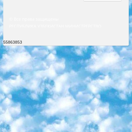
© Все права защищены
РЕСПУБЛИКА УЗБЕКИСТАН МИНИСТРЕРСТВО ДОШКОЛЬНОГО И ШКОЛЬНОГО ОБРАЗОВАНИЯ КОМАНДА в общеобразовательных учреждениях в 2023-2024 учебном году организация и проведение итоговой государственной аттестации обучающихся о Министра дошкольного и школьного образования Республики Узбекистан от 4 марта 2008 года (постановлением Минюста от 20 марта 2008 года № 1778 государственной регистрации) «Итоговое состояние учащихся общего среднего образования на основании положения об утверждении положения об аттестации общего среднего образования выпускной экзамен студентов в образовательных учреждениях в 2023-2024 учебном году В целях организации и прохождения аттестации приказываю: 1. Следующее: перечень предметов, по которым будет проводиться итоговая государственная аттестация и экзамен формы перевода согласно приложению 1; сертификаты международного образца, оценивающие уровень владения иностранными языками перечень согласно приложению 2; 2. Педагогический при специализированных образовательных учреждениях. научно-практический центр квалификации и международной оценки (Д.Давидова) 2024 г. До 25 марта: задания по предметам, по которым будет проводиться итоговая аттестация разработка и утверждение технических условий; итоговая аттестация на основании разработанного предметного задания разработка вопросов по предметам (устно и письменно), экзамен передача; общеобразовательные средние школы и специальные учебные заведения учащиеся выпускных классов школ и интернатов в агентской системе подготовка базы данных экзаменационных материалов и критериев оценки; перевод базы экзаменационных материалов на все языки обучения подать в Республиканский образовательный центр для изготовления; варианты экзаменов на основе разработанных контрольных материалов пусть будут поставлены задачи формирования. 3. Республиканский образовательный центр (Ш.Худайкулов) до 5 апреля 2024 года. до: база данных предоставленных экзаменационных материалов на все языки обучения перевод и экспертиза; для слепых, слабовидящих, глухих, слабослышащих и умственно отсталых детей учащиеся выпускных классов специализированных школ и школ-интернатов база данных экзаменационных материалов на всех преподаваемых языках подготовка критериев оценки; специализированные школы для умственно отсталых детей и технологии для учащихся выпускных классов школ-интернатов разработка соответствующих рекомендаций и критериев проведения ЕГЭ по естествознанию давать задания. 4. Педагогический при специализированных образовательных учреждениях. Научно-практический центр навыков и международной оценки (Д.Давидова), Республика образовательный центр (Худайкулов Ш.) итоговый государственный аттестационный экзамен ориентирован на творческое и логическое мышление при подготовке базы материалов учитывать введение заданий. 5. Следует отметить, что: сертификат государственного образца о знании общеобразовательного предмета и как минимум национальный уровень B1 по предметам на иностранных языках, указанным в Приложении 2. или международно признанный сертификат эквивалентного уровня студенты, изучающие определенный предмет, освобождаются от экзамена; по соответствующим предметам запланирована итоговая государственная аттестация за день до дня, путем жеребьевки Рабочей группой (в письменной форме по предметам, проводимым в форме) из числа сформированных вариантов выбрано 2 варианта; 2 выбранных варианта экзамена анонсированы на официальном сайте министерства и все выпускники по всей стране на основе этих вариантов проводит итоговую государственную аттестацию. 6. Государственное образование учащихся средних общеобразовательных учреждений. знания в соответствии с квалификационными требованиями, которые необходимо приобрести на основании стандартов итоговый (выпускной) контроль для 9 и 11 классов в целях тестирования Экзамены (далее – экзамены) состоят из предметов, перечисленных в приложении 1. будет сделано. 7. Экзамены пройдут с 26 мая по 15 июня 2024 г. (кроме науки физического воспитания). 8. Физическая для учащихся 9 классов общесредних образовательных учреждений. Экзамены по предмету «Образование, квалификация медицина» 1-6 мая 2024 года. сотрудники перевести под присмотр (с отклонениями в физическом или умственном развитии) специализированная школа для детей, школы-интернаты и со сколиозом школы-интернаты санаторного типа для больных детей исключены). 9. Он был слепым, слабовидящим и имел нарушения опорно-двигательного аппарата. экзамены в специализированных школах и интернатах для детей должны проводиться исходя из требований, предъявляемых к общеобразовательным учреждениям (физкультура кроме науки). 10. Специализированная школа для глухих и слабослышащих детей. и экзамены в интернатах и быть реализован в виде письменного теста по математике. 11. Специальность для умственно отсталых детей. Для 9 класса Родной язык и литературное письмо Государственный язык (язык обучения – узбекский). для неклассов) написано Математическое письмо Письменная/устная история Узбекистана Физическое воспитание практично Итоговый контроль Для 11 класса Написание родного языка и литературы (эссе) Математическое письмо Узбекский язык (обучение на узбекском языке) не посещающее общее среднее образование для учреждений)/Образовательное учреждение выбор письменный и устный Иностранный язык письменный/устный Письменная/устная история Узбекистана *По выбору студента:  Химия  Физика  Основы государственного права  География 10 бесплатных образовательных ресурсов - Мы составили подборку онлайн-проектов с интерактивными упражнениями, видеолекциями и статьями. Они помогут вам обрести новые и освежить старые знания бесплатно. 1. «ИНТУИТ» Старейшая образовательная площадка Рунета. Здесь вы найдёте сотни текстовых и видеокурсов на десятки различных тем — от программирования до психологии. Многие курсы подготовлены российскими университетами и крупными международными компаниями вроде Intel и Microsoft. Самостоятельное обучение бесплатное, но желающие могут оплатить услуги персональных наставников. 2. «Смартия» знакомит с актуальными профессиями и подсказывает, как им обучаться. Выбрав заинтересовавшую вас специальность — SMM-специалист, фотограф, веб-дизайнер или другую, — увидите список необходимых для неё умений. Чтобы вы могли освоить их самостоятельно, для каждого умения площадка отображает подборку ссылок на учебные материалы. Хотя «Смартия» ориентируется на русскоязычную аудиторию, часть контента всё же доступна только на английском. 3. «Лекторий Физтеха» Проект Московского физико-технического института (Физтеха). С его помощью вы можете смотреть онлайн серии лекций, записанные на видео в этом вузе. В числе доступных предметов — физика, биология, химия, информационные технологии и другие. К некоторым лекциям администрация ресурса прилагает готовые конспекты, которые можно скачивать в PDF-формате. 4. ITMOcourses Онлайн-площадка Санкт-Петербургского национального исследовательского университета информационных технологий, механики и оптики (ИТМО). Ресурс предоставляет свободный доступ к курсам, разработанным в этом вузе. Каталог материалов разбит на четыре категории: «Оптические системы и технологии», «Приборостроение и робототехника», «Информационные технологии» и «Биотехнологии». Курсы состоят из видеолекций, интерактивных демонстраций и заданий. 5. «КиберЛенинка» Электронная научная библиотека открытого доступа. Каталог площадки регулярно обрастает текстами статей из различных научных изданий. Сгруппированные по журналам и рубрикам публикации можно читать онлайн или скачивать целиком в PDF-формате. Проект нацелен на популяризацию науки за счёт открытого доступа к качественной информации. 6. «ПостНаука» На этом ресурсе публикуют подборки видеолекций, составленные экспертами из разных отраслей и объединённые общими темами. Среди них, к примеру, есть серии «Биоинформатика и геномика», «Культура средневековой Скандинавии» и Cinema Studies о теории кино. Каждая подборка лекций — логически связанная история, рассказанная экспертом от первого лица. Кроме того, на сайте появляются научно-образовательные статьи и тесты на разные темы. 7. «Newочём» Команда проекта «Newочём» отбирает самые интересные тексты из англоязычных СМИ и переводит те из них, за которые голосуют участники сообщества «ВКонтакте». По большей части это научно-популярные статьи. Редакторы придумывают лишь заголовки, в остальном содержание переводов соответствует оригиналам. Полные тексты можно читать прямо в социальной сети. 8. InternetUrok Онлайн-база материалов по основным дисциплинам школьной программы. Информация на сайте структурирована по классам, предметам и темам (урокам). Каждый урок состоит из видеолекций и конспектов. Есть также интерактивные тренажёры и тесты для закрепления пройденного материала. Даже если вы давно окончили школу, возможность повторить программу старших классов всегда может пригодиться. 9. Edutainme Ещё один ресурс об образовании. В отличие от Newtonew, как мне кажется, Edutainme больше ориентируется на представителей индустрии: педагогов, предпринимателей, разработчиков образовательных проектов. Но и любой, кто просто стремится к саморазвитию, найдёт на сайте много полезного и интересного для себя. Например, информацию о новых курсах и образовательных сервисах. 10. Newtonew Онлайн-медиа об образовании и обучении в широком смысле. Авторы Newtonew пишут об инструментах, заведениях, тактиках и стратегиях, которые помогают учить других и получать новые знания самостоятельно. На этой площадке вы найдёте новости, обзоры, аналитические мате
55863853