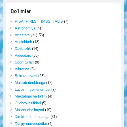
Bo‘limlar
PISA, PIRLS, TIMSS, TALIS
(7)
Astronomiya
(4)
Attestatsiya
(156)
Audiokitob
(18)
Xavfsizlik
(14)
Videodars
(38)
Sport turlari
(9)
Viktorina
(3)
Bola tarbiyasi
(23)
Maktab direktoriga
(12)
Lavozim yo'riqnomasi
(7)
Maktabgacha ta’lim
(4)
O‘lchov birliklari
(5)
Mashhurlar hayoti
(19)
Direktor o‘rinbosariga
(61)
Xorijiy universitetlar
(4)