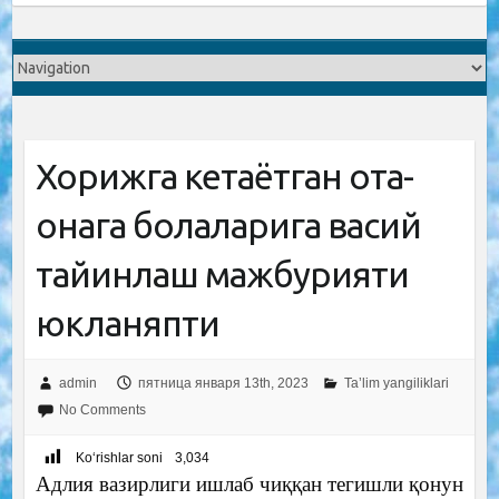
Хорижга кетаётган ота-
онага болаларига васий
тайинлаш мажбурияти
юкланяпти
admin
пятница января 13th, 2023
Ta’lim yangiliklari
No Comments
Ko‘rishlar soni
3,034
Адлия вазирлиги ишлаб чиққан тегишли қонун