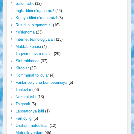
Salomatlik
(12)
Ingliz tilini o‘rganamiz!
(44)
Koreys tilini o‘rganamiz!
(5)
Rus tilini o‘rganamiz!
(16)
Yo‘riqnoma
(23)
Internet texnologiyalari
(13)
Maktab xonasi
(4)
Taqvim-mavzu rejalar
(29)
Sinf rahbariga
(37)
Kitoblar
(22)
Kommunal to‘lovlar
(4)
Fanlar bo‘yicha kompetensiya
(6)
Tanlovlar
(28)
Nazorat ishi
(13)
To‘garak
(5)
Laboratoriya ishi
(1)
Fan oyligi
(6)
O'qitish metodikasi
(12)
Metodik yordam
(45)