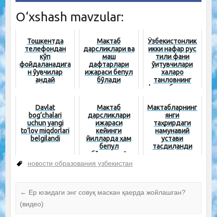
O‘xshash mavzular:
Тошкентда
Мактаб
Ўзбекистонлик
телефондан
дарсликлари ва
икки нафар рус
кўп
машқ
тили фани
фойдаланадига
дафтарлари
ўқитувчилари
н ўқувчилар
ижараси бепул
халқаро
қандай
бўлади
танловнинг
касалликларда
финал босқичига
н азият чекиши
йўл оли...
маълум...
Davlat
Мактаб
Мактабларнинг
bog‘chalari
дарсликлари
янги
uchun yangi
ижараси
таҳрирдаги
to‘lov miqdorlari
кейинги
намунавий
belgilandi
йилларда ҳам
устави
бепул
тасдиқланди
бўладими?
новости образования узбекистан
←
Ер юзидаги энг совуқ маскан қаерда жойлашган?
(видео)