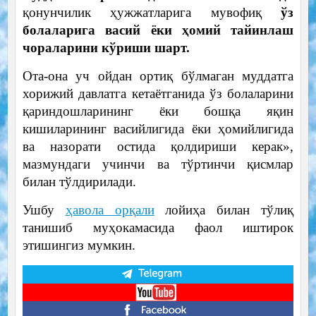
қонунчилик ҳужжатларига мувофиқ
ўз
болаларига васий ёки ҳомий тайинлаш
чораларини кўриши шарт.
Ота-она уч ойдан ортиқ бўлмаган муддатга
хорижий давлатга кетаётганида ўз болаларини
қариндошларининг ёки бошқа яқин
кишиларининг васийлигида ёки ҳомийлигида
ва назорати остида қолдириши керак»,
мазмундаги учинчи ва тўртинчи қисмлар
билан тўлдирилади.
Ушбу
ҳавола орқали
лойиҳа билан тўлиқ
танишиб муҳокамасида фаол иштирок
этишингиз мумкин.