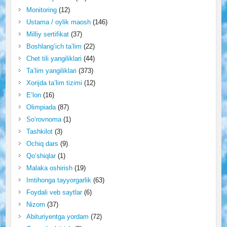
Monitoring
(12)
Ustama / oylik maosh
(146)
Milliy sertifikat
(37)
Boshlang‘ich ta’lim
(22)
Chet tili yangiliklari
(44)
Ta’lim yangiliklari
(373)
Xorijda ta’lim tizimi
(12)
E’lon
(16)
Olimpiada
(87)
So‘rovnoma
(1)
Tashkilot
(3)
Ochiq dars
(9)
Qo‘shiqlar
(1)
Malaka oshirish
(19)
Imtihonga tayyorgarlik
(63)
Foydali veb saytlar
(6)
Nizom
(37)
Abituriyentga yordam
(72)