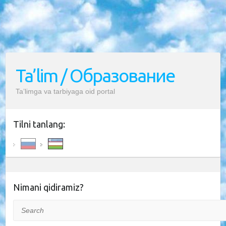
Ta’lim / Образование
Ta’limga va tarbiyaga oid portal
Tilni tanlang:
Nimani qidiramiz?
Search