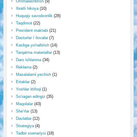
Ommalashtirish
(9)
Ibratli hikoya
(10)
Huquqiy savodxonlik
(28)
Taqdimot
(22)
Prezident maktabi
(21)
Dasturlar / ilovalar
(7)
Kasbga yo'naltirish
(14)
Tarqatma materiallar
(13)
Dars ishlanma
(34)
Reklama
(2)
Masalalarni yechish
(1)
Ertaklar
(2)
Yoshlar ittifoqi
(1)
So‘ragan edingiz
(35)
Maqolalar
(43)
She’rlar
(13)
Davlatlar
(12)
Strategiya
(4)
Tadbir ssenariysi
(18)