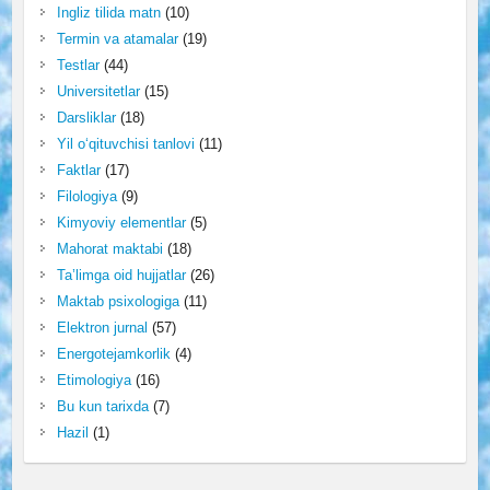
Ingliz tilida matn
(10)
Termin va atamalar
(19)
Testlar
(44)
Universitetlar
(15)
Darsliklar
(18)
Yil o‘qituvchisi tanlovi
(11)
Faktlar
(17)
Filologiya
(9)
Kimyoviy elementlar
(5)
Mahorat maktabi
(18)
Ta’limga oid hujjatlar
(26)
Maktab psixologiga
(11)
Elektron jurnal
(57)
Energotejamkorlik
(4)
Etimologiya
(16)
Bu kun tarixda
(7)
Hazil
(1)