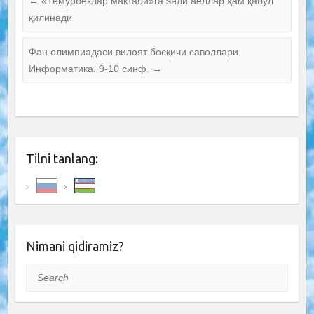
←
«Темурбеклар мактаби»га энди аёллар ҳам қабул
қилинади
Фан олимпиадаси вилоят босқичи саволлари.
Информатика. 9-10 синф.
→
Tilni tanlang:
Nimani qidiramiz?
Search