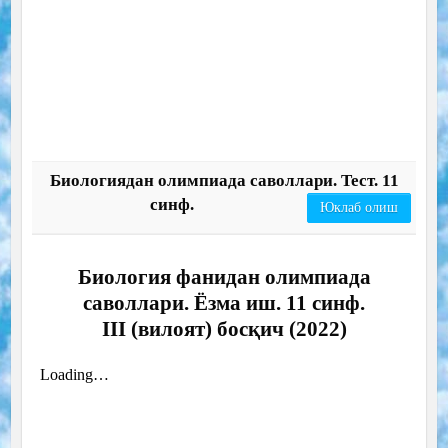
Биологиядан олимпиада саволлари. Тест. 11
синф.
Юклаб олиш
Биология фанидан олимпиада
саволлари. Ёзма иш. 11 синф.
III (вилоят) босқич (2022)