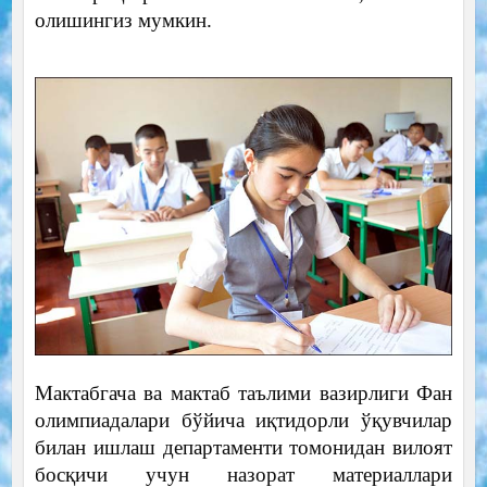
олишингиз мумкин.
Мактабгача ва мактаб таълими вазирлиги Фан
олимпиадалари бўйича иқтидорли ўқувчилар
билан ишлаш департаменти томонидан вилоят
босқичи учун назорат материаллари