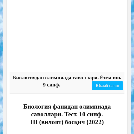
Биологиядан олимпиада саволлари. Ёзма иш.
9 синф.
Юклаб олиш
Биология фанидан олимпиада
саволлари. Тест. 10 синф.
III (вилоят) босқич (2022)