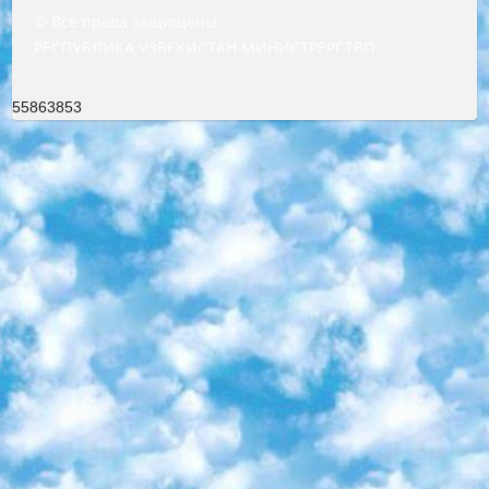
© Все права защищены
РЕСПУБЛИКА УЗБЕКИСТАН МИНИСТРЕРСТВО ДОШКОЛЬНОГО И ШКОЛЬНОГО ОБРАЗОВАНИЯ КОМАНДА в общеобразовательных учреждениях в 2023-2024 учебном году организация и проведение итоговой государственной аттестации обучающихся о Министра дошкольного и школьного образования Республики Узбекистан от 4 марта 2008 года (постановлением Минюста от 20 марта 2008 года № 1778 государственной регистрации) «Итоговое состояние учащихся общего среднего образования на основании положения об утверждении положения об аттестации общего среднего образования выпускной экзамен студентов в образовательных учреждениях в 2023-2024 учебном году В целях организации и прохождения аттестации приказываю: 1. Следующее: перечень предметов, по которым будет проводиться итоговая государственная аттестация и экзамен формы перевода согласно приложению 1; сертификаты международного образца, оценивающие уровень владения иностранными языками перечень согласно приложению 2; 2. Педагогический при специализированных образовательных учреждениях. научно-практический центр квалификации и международной оценки (Д.Давидова) 2024 г. До 25 марта: задания по предметам, по которым будет проводиться итоговая аттестация разработка и утверждение технических условий; итоговая аттестация на основании разработанного предметного задания разработка вопросов по предметам (устно и письменно), экзамен передача; общеобразовательные средние школы и специальные учебные заведения учащиеся выпускных классов школ и интернатов в агентской системе подготовка базы данных экзаменационных материалов и критериев оценки; перевод базы экзаменационных материалов на все языки обучения подать в Республиканский образовательный центр для изготовления; варианты экзаменов на основе разработанных контрольных материалов пусть будут поставлены задачи формирования. 3. Республиканский образовательный центр (Ш.Худайкулов) до 5 апреля 2024 года. до: база данных предоставленных экзаменационных материалов на все языки обучения перевод и экспертиза; для слепых, слабовидящих, глухих, слабослышащих и умственно отсталых детей учащиеся выпускных классов специализированных школ и школ-интернатов база данных экзаменационных материалов на всех преподаваемых языках подготовка критериев оценки; специализированные школы для умственно отсталых детей и технологии для учащихся выпускных классов школ-интернатов разработка соответствующих рекомендаций и критериев проведения ЕГЭ по естествознанию давать задания. 4. Педагогический при специализированных образовательных учреждениях. Научно-практический центр навыков и международной оценки (Д.Давидова), Республика образовательный центр (Худайкулов Ш.) итоговый государственный аттестационный экзамен ориентирован на творческое и логическое мышление при подготовке базы материалов учитывать введение заданий. 5. Следует отметить, что: сертификат государственного образца о знании общеобразовательного предмета и как минимум национальный уровень B1 по предметам на иностранных языках, указанным в Приложении 2. или международно признанный сертификат эквивалентного уровня студенты, изучающие определенный предмет, освобождаются от экзамена; по соответствующим предметам запланирована итоговая государственная аттестация за день до дня, путем жеребьевки Рабочей группой (в письменной форме по предметам, проводимым в форме) из числа сформированных вариантов выбрано 2 варианта; 2 выбранных варианта экзамена анонсированы на официальном сайте министерства и все выпускники по всей стране на основе этих вариантов проводит итоговую государственную аттестацию. 6. Государственное образование учащихся средних общеобразовательных учреждений. знания в соответствии с квалификационными требованиями, которые необходимо приобрести на основании стандартов итоговый (выпускной) контроль для 9 и 11 классов в целях тестирования Экзамены (далее – экзамены) состоят из предметов, перечисленных в приложении 1. будет сделано. 7. Экзамены пройдут с 26 мая по 15 июня 2024 г. (кроме науки физического воспитания). 8. Физическая для учащихся 9 классов общесредних образовательных учреждений. Экзамены по предмету «Образование, квалификация медицина» 1-6 мая 2024 года. сотрудники перевести под присмотр (с отклонениями в физическом или умственном развитии) специализированная школа для детей, школы-интернаты и со сколиозом школы-интернаты санаторного типа для больных детей исключены). 9. Он был слепым, слабовидящим и имел нарушения опорно-двигательного аппарата. экзамены в специализированных школах и интернатах для детей должны проводиться исходя из требований, предъявляемых к общеобразовательным учреждениям (физкультура кроме науки). 10. Специализированная школа для глухих и слабослышащих детей. и экзамены в интернатах и быть реализован в виде письменного теста по математике. 11. Специальность для умственно отсталых детей. Для 9 класса Родной язык и литературное письмо Государственный язык (язык обучения – узбекский). для неклассов) написано Математическое письмо Письменная/устная история Узбекистана Физическое воспитание практично Итоговый контроль Для 11 класса Написание родного языка и литературы (эссе) Математическое письмо Узбекский язык (обучение на узбекском языке) не посещающее общее среднее образование для учреждений)/Образовательное учреждение выбор письменный и устный Иностранный язык письменный/устный Письменная/устная история Узбекистана *По выбору студента:  Химия  Физика  Основы государственного права  География 10 бесплатных образовательных ресурсов - Мы составили подборку онлайн-проектов с интерактивными упражнениями, видеолекциями и статьями. Они помогут вам обрести новые и освежить старые знания бесплатно. 1. «ИНТУИТ» Старейшая образовательная площадка Рунета. Здесь вы найдёте сотни текстовых и видеокурсов на десятки различных тем — от программирования до психологии. Многие курсы подготовлены российскими университетами и крупными международными компаниями вроде Intel и Microsoft. Самостоятельное обучение бесплатное, но желающие могут оплатить услуги персональных наставников. 2. «Смартия» знакомит с актуальными профессиями и подсказывает, как им обучаться. Выбрав заинтересовавшую вас специальность — SMM-специалист, фотограф, веб-дизайнер или другую, — увидите список необходимых для неё умений. Чтобы вы могли освоить их самостоятельно, для каждого умения площадка отображает подборку ссылок на учебные материалы. Хотя «Смартия» ориентируется на русскоязычную аудиторию, часть контента всё же доступна только на английском. 3. «Лекторий Физтеха» Проект Московского физико-технического института (Физтеха). С его помощью вы можете смотреть онлайн серии лекций, записанные на видео в этом вузе. В числе доступных предметов — физика, биология, химия, информационные технологии и другие. К некоторым лекциям администрация ресурса прилагает готовые конспекты, которые можно скачивать в PDF-формате. 4. ITMOcourses Онлайн-площадка Санкт-Петербургского национального исследовательского университета информационных технологий, механики и оптики (ИТМО). Ресурс предоставляет свободный доступ к курсам, разработанным в этом вузе. Каталог материалов разбит на четыре категории: «Оптические системы и технологии», «Приборостроение и робототехника», «Информационные технологии» и «Биотехнологии». Курсы состоят из видеолекций, интерактивных демонстраций и заданий. 5. «КиберЛенинка» Электронная научная библиотека открытого доступа. Каталог площадки регулярно обрастает текстами статей из различных научных изданий. Сгруппированные по журналам и рубрикам публикации можно читать онлайн или скачивать целиком в PDF-формате. Проект нацелен на популяризацию науки за счёт открытого доступа к качественной информации. 6. «ПостНаука» На этом ресурсе публикуют подборки видеолекций, составленные экспертами из разных отраслей и объединённые общими темами. Среди них, к примеру, есть серии «Биоинформатика и геномика», «Культура средневековой Скандинавии» и Cinema Studies о теории кино. Каждая подборка лекций — логически связанная история, рассказанная экспертом от первого лица. Кроме того, на сайте появляются научно-образовательные статьи и тесты на разные темы. 7. «Newочём» Команда проекта «Newочём» отбирает самые интересные тексты из англоязычных СМИ и переводит те из них, за которые голосуют участники сообщества «ВКонтакте». По большей части это научно-популярные статьи. Редакторы придумывают лишь заголовки, в остальном содержание переводов соответствует оригиналам. Полные тексты можно читать прямо в социальной сети. 8. InternetUrok Онлайн-база материалов по основным дисциплинам школьной программы. Информация на сайте структурирована по классам, предметам и темам (урокам). Каждый урок состоит из видеолекций и конспектов. Есть также интерактивные тренажёры и тесты для закрепления пройденного материала. Даже если вы давно окончили школу, возможность повторить программу старших классов всегда может пригодиться. 9. Edutainme Ещё один ресурс об образовании. В отличие от Newtonew, как мне кажется, Edutainme больше ориентируется на представителей индустрии: педагогов, предпринимателей, разработчиков образовательных проектов. Но и любой, кто просто стремится к саморазвитию, найдёт на сайте много полезного и интересного для себя. Например, информацию о новых курсах и образовательных сервисах. 10. Newtonew Онлайн-медиа об образовании и обучении в широком смысле. Авторы Newtonew пишут об инструментах, заведениях, тактиках и стратегиях, которые помогают учить других и получать новые знания самостоятельно. На этой площадке вы найдёте новости, обзоры, аналитические мате
55863853