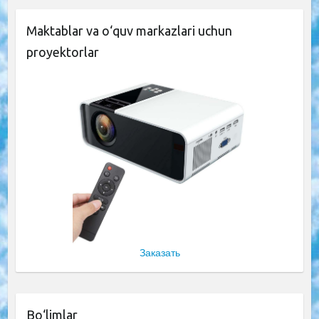
Maktablar va o‘quv markazlari uchun
proyektorlar
Заказать
Bo‘limlar