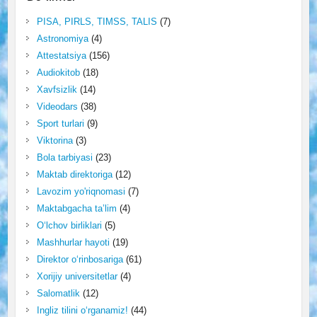
PISA, PIRLS, TIMSS, TALIS
(7)
Astronomiya
(4)
Attestatsiya
(156)
Audiokitob
(18)
Xavfsizlik
(14)
Videodars
(38)
Sport turlari
(9)
Viktorina
(3)
Bola tarbiyasi
(23)
Maktab direktoriga
(12)
Lavozim yo'riqnomasi
(7)
Maktabgacha ta’lim
(4)
O‘lchov birliklari
(5)
Mashhurlar hayoti
(19)
Direktor o‘rinbosariga
(61)
Xorijiy universitetlar
(4)
Salomatlik
(12)
Ingliz tilini o‘rganamiz!
(44)