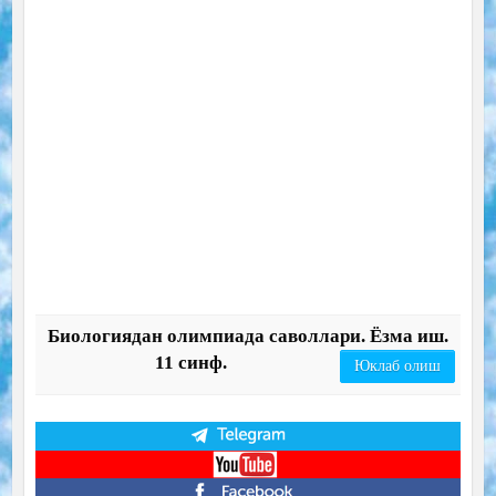
Биологиядан олимпиада саволлари. Ёзма иш.
11 синф.
Юклаб олиш