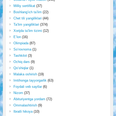
Milliy sertifikat
(37)
Boshlang‘ich ta’lim
(22)
Chet tili yangiliklari
(44)
Ta’lim yangiliklari
(374)
Xorijda ta’lim tizimi
(12)
E’lon
(16)
Olimpiada
(87)
So‘rovnoma
(1)
Tashkilot
(3)
Ochiq dars
(9)
Qo‘shiqlar
(1)
Malaka oshirish
(19)
Imtihonga tayyorgarlik
(63)
Foydali veb saytlar
(6)
Nizom
(37)
Abituriyentga yordam
(72)
Ommalashtirish
(9)
Ibratli hikoya
(10)