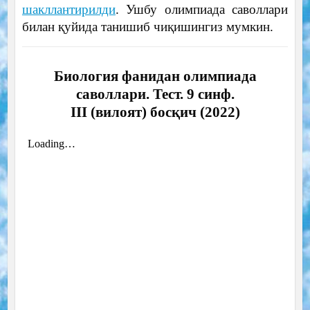
шакллантирилди
. Ушбу олимпиада саволлари
билан қуйида танишиб чиқишингиз мумкин.
Биология фанидан олимпиада
саволлари. Тест. 9 синф.
III (вилоят) босқич (2022)