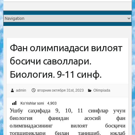
Фан олимпиадаси вилоят
босқичи саволлари.
Биология. 9-11 синф.
admin
вторник октября 31st, 2023
Olimpiada
Ko‘rishlar soni
4,903
Ушбу саҳифада 9, 10, 11 синфлар учун
биология фанидан асосий фан
олимпиадасининг вилоят босқичи
топшириқлари билан танишиб, юклаб