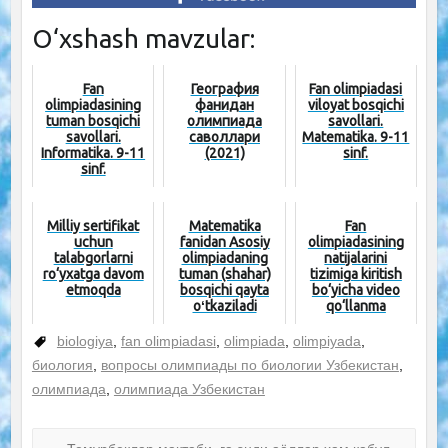
O‘xshash mavzular:
Fan
География
Fan olimpiadasi
olimpiadasining
фанидан
viloyat bosqichi
tuman bosqichi
олимпиада
savollari.
savollari.
саволлари
Matematika. 9-11
Informatika. 9-11
(2021)
sinf.
sinf.
Milliy sertifikat
Matematika
Fan
uchun
fanidan Asosiy
olimpiadasining
talabgorlarni
olimpiadaning
natijalarini
ro‘yxatga davom
tuman (shahar)
tizimiga kiritish
etmoqda
bosqichi qayta
bo‘yicha video
oʻtkaziladi
qo‘llanma
biologiya
,
fan olimpiadasi
,
olimpiada
,
olimpiyada
,
биология
,
вопросы олимпиады по биологии Узбекистан
,
олимпиада
,
олимпиада Узбекистан