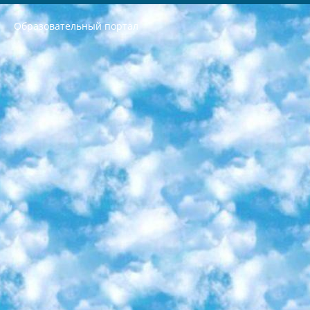
Образовательный портал
РЕСПУБЛИКА УЗБЕКИСТАН МИНИСТРЕРСТВО ДОШКОЛЬНОГО И ШКОЛЬНОГО ОБРАЗОВАНИЯ КОМАНДА в общеобразовательных учреждениях в 2023-2024 учебном году организация и проведение итоговой государственной аттестации обучающихся о Министра дошкольного и школьного образования Республики Узбекистан от 4 марта 2008 года (постановлением Минюста от 20 марта 2008 года № 1778 государственной регистрации) «Итоговое состояние учащихся общего среднего образования на основании положения об утверждении положения об аттестации общего среднего образования выпускной экзамен студентов в образовательных учреждениях в 2023-2024 учебном году В целях организации и прохождения аттестации приказываю: 1. Следующее: перечень предметов, по которым будет проводиться итоговая государственная аттестация и экзамен формы перевода согласно приложению 1; сертификаты международного образца, оценивающие уровень владения иностранными языками перечень согласно приложению 2; 2. Педагогический при специализированных образовательных учреждениях. научно-практический центр квалификации и международной оценки (Д.Давидова) 2024 г. До 25 марта: задания по предметам, по которым будет проводиться итоговая аттестация разработка и утверждение технических условий; итоговая аттестация на основании разработанного предметного задания разработка вопросов по предметам (устно и письменно), экзамен передача; общеобразовательные средние школы и специальные учебные заведения учащиеся выпускных классов школ и интернатов в агентской системе подготовка базы данных экзаменационных материалов и критериев оценки; перевод базы экзаменационных материалов на все языки обучения подать в Республиканский образовательный центр для изготовления; варианты экзаменов на основе разработанных контрольных материалов пусть будут поставлены задачи формирования. 3. Республиканский образовательный центр (Ш.Худайкулов) до 5 апреля 2024 года. до: база данных предоставленных экзаменационных материалов на все языки обучения перевод и экспертиза; для слепых, слабовидящих, глухих, слабослышащих и умственно отсталых детей учащиеся выпускных классов специализированных школ и школ-интернатов база данных экзаменационных материалов на всех преподаваемых языках подготовка критериев оценки; специализированные школы для умственно отсталых детей и технологии для учащихся выпускных классов школ-интернатов разработка соответствующих рекомендаций и критериев проведения ЕГЭ по естествознанию давать задания. 4. Педагогический при специализированных образовательных учреждениях. Научно-практический центр навыков и международной оценки (Д.Давидова), Республика образовательный центр (Худайкулов Ш.) итоговый государственный аттестационный экзамен ориентирован на творческое и логическое мышление при подготовке базы материалов учитывать введение заданий. 5. Следует отметить, что: сертификат государственного образца о знании общеобразовательного предмета и как минимум национальный уровень B1 по предметам на иностранных языках, указанным в Приложении 2. или международно признанный сертификат эквивалентного уровня студенты, изучающие определенный предмет, освобождаются от экзамена; по соответствующим предметам запланирована итоговая государственная аттестация за день до дня, путем жеребьевки Рабочей группой (в письменной форме по предметам, проводимым в форме) из числа сформированных вариантов выбрано 2 варианта; 2 выбранных варианта экзамена анонсированы на официальном сайте министерства и все выпускники по всей стране на основе этих вариантов проводит итоговую государственную аттестацию. 6. Государственное образование учащихся средних общеобразовательных учреждений. знания в соответствии с квалификационными требованиями, которые необходимо приобрести на основании стандартов итоговый (выпускной) контроль для 9 и 11 классов в целях тестирования Экзамены (далее – экзамены) состоят из предметов, перечисленных в приложении 1. будет сделано. 7. Экзамены пройдут с 26 мая по 15 июня 2024 г. (кроме науки физического воспитания). 8. Физическая для учащихся 9 классов общесредних образовательных учреждений. Экзамены по предмету «Образование, квалификация медицина» 1-6 мая 2024 года. сотрудники перевести под присмотр (с отклонениями в физическом или умственном развитии) специализированная школа для детей, школы-интернаты и со сколиозом школы-интернаты санаторного типа для больных детей исключены). 9. Он был слепым, слабовидящим и имел нарушения опорно-двигательного аппарата. экзамены в специализированных школах и интернатах для детей должны проводиться исходя из требований, предъявляемых к общеобразовательным учреждениям (физкультура кроме науки). 10. Специализированная школа для глухих и слабослышащих детей. и экзамены в интернатах и быть реализован в виде письменного теста по математике. 11. Специальность для умственно отсталых детей. Для 9 класса Родной язык и литературное письмо Государственный язык (язык обучения – узбекский). для неклассов) написано Математическое письмо Письменная/устная история Узбекистана Физическое воспитание практично Итоговый контроль Для 11 класса Написание родного языка и литературы (эссе) Математическое письмо Узбекский язык (обучение на узбекском языке) не посещающее общее среднее образование для учреждений)/Образовательное учреждение выбор письменный и устный Иностранный язык письменный/устный Письменная/устная история Узбекистана *По выбору студента:  Химия  Физика  Основы государственного права  География 10 бесплатных образовательных ресурсов - Мы составили подборку онлайн-проектов с интерактивными упражнениями, видеолекциями и статьями. Они помогут вам обрести новые и освежить старые знания бесплатно. 1. «ИНТУИТ» Старейшая образовательная площадка Рунета. Здесь вы найдёте сотни текстовых и видеокурсов на десятки различных тем — от программирования до психологии. Многие курсы подготовлены российскими университетами и крупными международными компаниями вроде Intel и Microsoft. Самостоятельное обучение бесплатное, но желающие могут оплатить услуги персональных наставников. 2. «Смартия» знакомит с актуальными профессиями и подсказывает, как им обучаться. Выбрав заинтересовавшую вас специальность — SMM-специалист, фотограф, веб-дизайнер или другую, — увидите список необходимых для неё умений. Чтобы вы могли освоить их самостоятельно, для каждого умения площадка отображает подборку ссылок на учебные материалы. Хотя «Смартия» ориентируется на русскоязычную аудиторию, часть контента всё же доступна только на английском. 3. «Лекторий Физтеха» Проект Московского физико-технического института (Физтеха). С его помощью вы можете смотреть онлайн серии лекций, записанные на видео в этом вузе. В числе доступных предметов — физика, биология, химия, информационные технологии и другие. К некоторым лекциям администрация ресурса прилагает готовые конспекты, которые можно скачивать в PDF-формате. 4. ITMOcourses Онлайн-площадка Санкт-Петербургского национального исследовательского университета информационных технологий, механики и оптики (ИТМО). Ресурс предоставляет свободный доступ к курсам, разработанным в этом вузе. Каталог материалов разбит на четыре категории: «Оптические системы и технологии», «Приборостроение и робототехника», «Информационные технологии» и «Биотехнологии». Курсы состоят из видеолекций, интерактивных демонстраций и заданий. 5. «КиберЛенинка» Электронная научная библиотека открытого доступа. Каталог площадки регулярно обрастает текстами статей из различных научных изданий. Сгруппированные по журналам и рубрикам публикации можно читать онлайн или скачивать целиком в PDF-формате. Проект нацелен на популяризацию науки за счёт открытого доступа к качественной информации. 6. «ПостНаука» На этом ресурсе публикуют подборки видеолекций, составленные экспертами из разных отраслей и объединённые общими темами. Среди них, к примеру, есть серии «Биоинформатика и геномика», «Культура средневековой Скандинавии» и Cinema Studies о теории кино. Каждая подборка лекций — логически связанная история, рассказанная экспертом от первого лица. Кроме того, на сайте появляются научно-образовательные статьи и тесты на разные темы. 7. «Newочём» Команда проекта «Newочём» отбирает самые интересные тексты из англоязычных СМИ и переводит те из них, за которые голосуют участники сообщества «ВКонтакте». По большей части это научно-популярные статьи. Редакторы придумывают лишь заголовки, в остальном содержание переводов соответствует оригиналам. Полные тексты можно читать прямо в социальной сети. 8. InternetUrok Онлайн-база материалов по основным дисциплинам школьной программы. Информация на сайте структурирована по классам, предметам и темам (урокам). Каждый урок состоит из видеолекций и конспектов. Есть также интерактивные тренажёры и тесты для закрепления пройденного материала. Даже если вы давно окончили школу, возможность повторить программу старших классов всегда может пригодиться. 9. Edutainme Ещё один ресурс об образовании. В отличие от Newtonew, как мне кажется, Edutainme больше ориентируется на представителей индустрии: педагогов, предпринимателей, разработчиков образовательных проектов. Но и любой, кто просто стремится к саморазвитию, найдёт на сайте много полезного и интересного для себя. Например, информацию о новых курсах и образовательных сервисах. 10. Newtonew Онлайн-медиа об образовании и обучении в широком смысле. Авторы Newtonew пишут об инструментах, заведениях, тактиках и стратегиях, которые помогают учить других и получать новые знания самостоятельно. На этой площадке вы найдёте новости, обзоры, аналитические мат