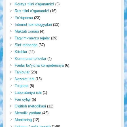
Koreys tilini o‘rganamiz!
(5)
Rus tilini o‘rganamiz!
(16)
Yo‘riqnoma
(23)
Internet texnologiyalari
(13)
Maktab xonasi
(4)
Taqvim-mavzu rejalar
(29)
Sinf rahbariga
(37)
Kitoblar
(22)
Kommunal to‘lovlar
(4)
Fanlar bo‘yicha kompetensiya
(6)
Tanlovlar
(28)
Nazorat ishi
(13)
To‘garak
(5)
Laboratoriya ishi
(1)
Fan oyligi
(6)
O'qitish metodikasi
(12)
Metodik yordam
(45)
Monitoring
(12)
Ustama / oylik maosh
(146)