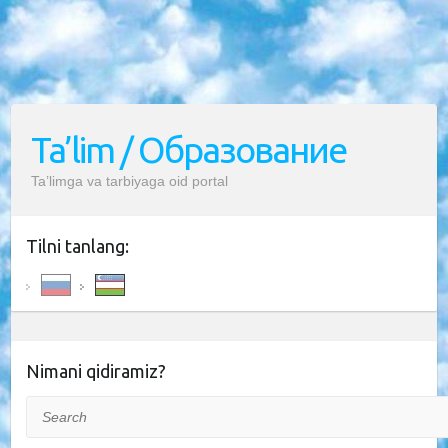
Ta’lim / Образование
Ta’limga va tarbiyaga oid portal
Tilni tanlang:
Nimani qidiramiz?
Search