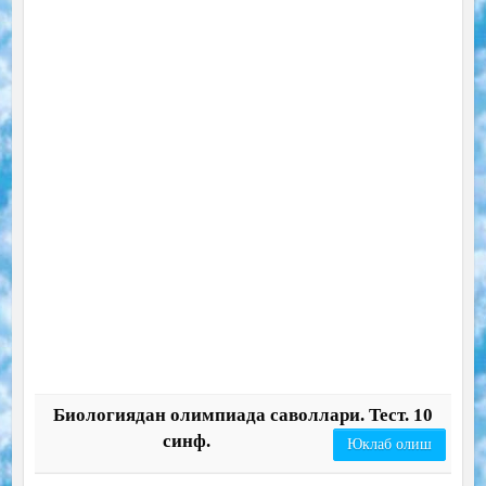
Биологиядан олимпиада саволлари. Тест. 10
синф.
Юклаб олиш