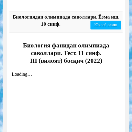
Биологиядан олимпиада саволлари. Ёзма иш.
10 синф.
Юклаб олиш
Биология фанидан олимпиада
саволлари. Тест. 11 синф.
III (вилоят) босқич (2022)