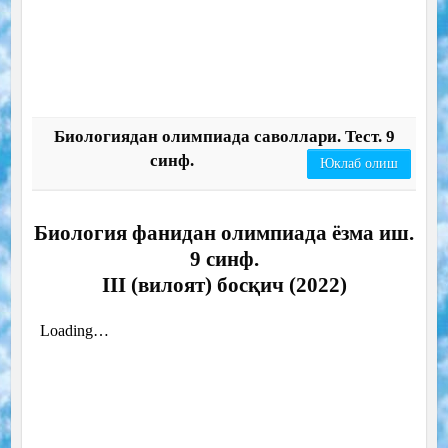
Биологиядан олимпиада саволлари. Тест. 9
синф.
Юклаб олиш
Биология фанидан олимпиада ёзма иш.
9 синф.
III (вилоят) босқич (2022)