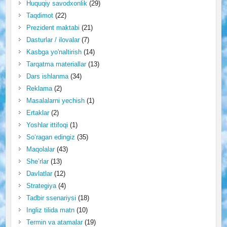
Huquqiy savodxonlik
(29)
Taqdimot
(22)
Prezident maktabi
(21)
Dasturlar / ilovalar
(7)
Kasbga yo'naltirish
(14)
Tarqatma materiallar
(13)
Dars ishlanma
(34)
Reklama
(2)
Masalalarni yechish
(1)
Ertaklar
(2)
Yoshlar ittifoqi
(1)
So‘ragan edingiz
(35)
Maqolalar
(43)
She’rlar
(13)
Davlatlar
(12)
Strategiya
(4)
Tadbir ssenariysi
(18)
Ingliz tilida matn
(10)
Termin va atamalar
(19)