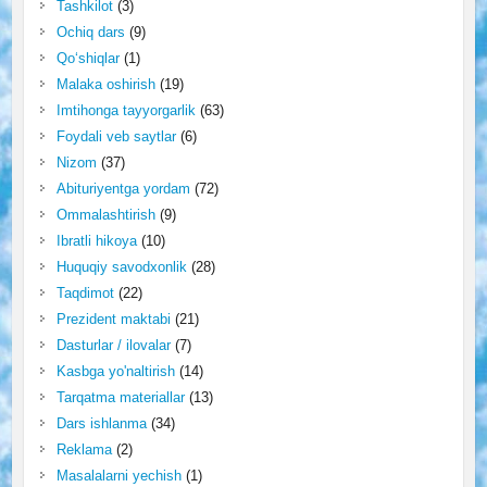
Tashkilot
(3)
Ochiq dars
(9)
Qo‘shiqlar
(1)
Malaka oshirish
(19)
Imtihonga tayyorgarlik
(63)
Foydali veb saytlar
(6)
Nizom
(37)
Abituriyentga yordam
(72)
Ommalashtirish
(9)
Ibratli hikoya
(10)
Huquqiy savodxonlik
(28)
Taqdimot
(22)
Prezident maktabi
(21)
Dasturlar / ilovalar
(7)
Kasbga yo'naltirish
(14)
Tarqatma materiallar
(13)
Dars ishlanma
(34)
Reklama
(2)
Masalalarni yechish
(1)