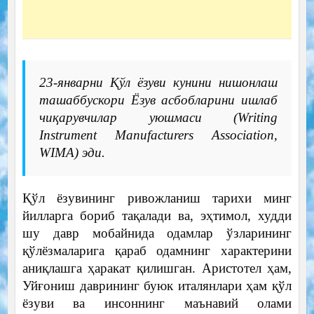
23-январни Қўл ёзуви кунини нишонлаш
ташаббускори Ёзув асбобларини ишлаб
чиқарувчилар уюшмаси (Writing
Instrument Manufacturers Association,
WIMA) эди.
Қўл ёзувининг ривожланиш тарихи минг
йилларга бориб тақалади ва, эҳтимол, худди
шу давр мобайнида одамлар ўзларининг
қўлёзмаларига қараб одамнинг характерини
аниқлашга ҳаракат қилишган. Аристотел ҳам,
Уйғониш даврининг буюк италянлари ҳам қўл
ёзуви ва инсоннинг маънавий олами