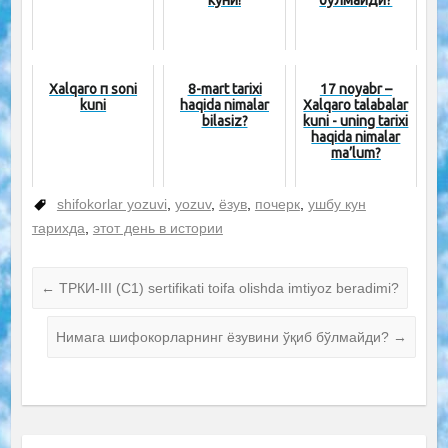
Xalqaro π soni
8-mart tarixi
17 noyabr –
kuni
haqida nimalar
Xalqaro talabalar
bilasiz?
kuni - uning tarixi
haqida nimalar
ma’lum?
shifokorlar yozuvi
,
yozuv
,
ёзув
,
почерк
,
ушбу кун
тарихда
,
этот день в истории
←
ТРКИ-III (C1) sertifikati toifa olishda imtiyoz beradimi?
Нимага шифокорларнинг ёзувини ўқиб бўлмайди?
→