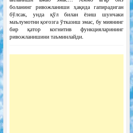
боланинг ривожланиши ҳақида гапирадиган
бўлсак, унда қўл билан ёзиш шунчаки
маълумотни қоғозга ўтказиш эмас, бу миянинг
бир қатор когнитив функцияларининг
ривожланишини таъминлайди.