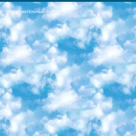
Образовательный портал
РЕСПУБЛИКА УЗБЕКИСТАН МИНИСТРЕРСТВО ДОШКОЛЬНОГО И ШКОЛЬНОГО ОБРАЗОВАНИЯ КОМАНДА в общеобразовательных учреждениях в 2023-2024 учебном году организация и проведение итоговой государственной аттестации обучающихся о Министра дошкольного и школьного образования Республики Узбекистан от 4 марта 2008 года (постановлением Минюста от 20 марта 2008 года № 1778 государственной регистрации) «Итоговое состояние учащихся общего среднего образования на основании положения об утверждении положения об аттестации общего среднего образования выпускной экзамен студентов в образовательных учреждениях в 2023-2024 учебном году В целях организации и прохождения аттестации приказываю: 1. Следующее: перечень предметов, по которым будет проводиться итоговая государственная аттестация и экзамен формы перевода согласно приложению 1; сертификаты международного образца, оценивающие уровень владения иностранными языками перечень согласно приложению 2; 2. Педагогический при специализированных образовательных учреждениях. научно-практический центр квалификации и международной оценки (Д.Давидова) 2024 г. До 25 марта: задания по предметам, по которым будет проводиться итоговая аттестация разработка и утверждение технических условий; итоговая аттестация на основании разработанного предметного задания разработка вопросов по предметам (устно и письменно), экзамен передача; общеобразовательные средние школы и специальные учебные заведения учащиеся выпускных классов школ и интернатов в агентской системе подготовка базы данных экзаменационных материалов и критериев оценки; перевод базы экзаменационных материалов на все языки обучения подать в Республиканский образовательный центр для изготовления; варианты экзаменов на основе разработанных контрольных материалов пусть будут поставлены задачи формирования. 3. Республиканский образовательный центр (Ш.Худайкулов) до 5 апреля 2024 года. до: база данных предоставленных экзаменационных материалов на все языки обучения перевод и экспертиза; для слепых, слабовидящих, глухих, слабослышащих и умственно отсталых детей учащиеся выпускных классов специализированных школ и школ-интернатов база данных экзаменационных материалов на всех преподаваемых языках подготовка критериев оценки; специализированные школы для умственно отсталых детей и технологии для учащихся выпускных классов школ-интернатов разработка соответствующих рекомендаций и критериев проведения ЕГЭ по естествознанию давать задания. 4. Педагогический при специализированных образовательных учреждениях. Научно-практический центр навыков и международной оценки (Д.Давидова), Республика образовательный центр (Худайкулов Ш.) итоговый государственный аттестационный экзамен ориентирован на творческое и логическое мышление при подготовке базы материалов учитывать введение заданий. 5. Следует отметить, что: сертификат государственного образца о знании общеобразовательного предмета и как минимум национальный уровень B1 по предметам на иностранных языках, указанным в Приложении 2. или международно признанный сертификат эквивалентного уровня студенты, изучающие определенный предмет, освобождаются от экзамена; по соответствующим предметам запланирована итоговая государственная аттестация за день до дня, путем жеребьевки Рабочей группой (в письменной форме по предметам, проводимым в форме) из числа сформированных вариантов выбрано 2 варианта; 2 выбранных варианта экзамена анонсированы на официальном сайте министерства и все выпускники по всей стране на основе этих вариантов проводит итоговую государственную аттестацию. 6. Государственное образование учащихся средних общеобразовательных учреждений. знания в соответствии с квалификационными требованиями, которые необходимо приобрести на основании стандартов итоговый (выпускной) контроль для 9 и 11 классов в целях тестирования Экзамены (далее – экзамены) состоят из предметов, перечисленных в приложении 1. будет сделано. 7. Экзамены пройдут с 26 мая по 15 июня 2024 г. (кроме науки физического воспитания). 8. Физическая для учащихся 9 классов общесредних образовательных учреждений. Экзамены по предмету «Образование, квалификация медицина» 1-6 мая 2024 года. сотрудники перевести под присмотр (с отклонениями в физическом или умственном развитии) специализированная школа для детей, школы-интернаты и со сколиозом школы-интернаты санаторного типа для больных детей исключены). 9. Он был слепым, слабовидящим и имел нарушения опорно-двигательного аппарата. экзамены в специализированных школах и интернатах для детей должны проводиться исходя из требований, предъявляемых к общеобразовательным учреждениям (физкультура кроме науки). 10. Специализированная школа для глухих и слабослышащих детей. и экзамены в интернатах и быть реализован в виде письменного теста по математике. 11. Специальность для умственно отсталых детей. Для 9 класса Родной язык и литературное письмо Государственный язык (язык обучения – узбекский). для неклассов) написано Математическое письмо Письменная/устная история Узбекистана Физическое воспитание практично Итоговый контроль Для 11 класса Написание родного языка и литературы (эссе) Математическое письмо Узбекский язык (обучение на узбекском языке) не посещающее общее среднее образование для учреждений)/Образовательное учреждение выбор письменный и устный Иностранный язык письменный/устный Письменная/устная история Узбекистана *По выбору студента:  Химия  Физика  Основы государственного права  География 10 бесплатных образовательных ресурсов - Мы составили подборку онлайн-проектов с интерактивными упражнениями, видеолекциями и статьями. Они помогут вам обрести новые и освежить старые знания бесплатно. 1. «ИНТУИТ» Старейшая образовательная площадка Рунета. Здесь вы найдёте сотни текстовых и видеокурсов на десятки различных тем — от программирования до психологии. Многие курсы подготовлены российскими университетами и крупными международными компаниями вроде Intel и Microsoft. Самостоятельное обучение бесплатное, но желающие могут оплатить услуги персональных наставников. 2. «Смартия» знакомит с актуальными профессиями и подсказывает, как им обучаться. Выбрав заинтересовавшую вас специальность — SMM-специалист, фотограф, веб-дизайнер или другую, — увидите список необходимых для неё умений. Чтобы вы могли освоить их самостоятельно, для каждого умения площадка отображает подборку ссылок на учебные материалы. Хотя «Смартия» ориентируется на русскоязычную аудиторию, часть контента всё же доступна только на английском. 3. «Лекторий Физтеха» Проект Московского физико-технического института (Физтеха). С его помощью вы можете смотреть онлайн серии лекций, записанные на видео в этом вузе. В числе доступных предметов — физика, биология, химия, информационные технологии и другие. К некоторым лекциям администрация ресурса прилагает готовые конспекты, которые можно скачивать в PDF-формате. 4. ITMOcourses Онлайн-площадка Санкт-Петербургского национального исследовательского университета информационных технологий, механики и оптики (ИТМО). Ресурс предоставляет свободный доступ к курсам, разработанным в этом вузе. Каталог материалов разбит на четыре категории: «Оптические системы и технологии», «Приборостроение и робототехника», «Информационные технологии» и «Биотехнологии». Курсы состоят из видеолекций, интерактивных демонстраций и заданий. 5. «КиберЛенинка» Электронная научная библиотека открытого доступа. Каталог площадки регулярно обрастает текстами статей из различных научных изданий. Сгруппированные по журналам и рубрикам публикации можно читать онлайн или скачивать целиком в PDF-формате. Проект нацелен на популяризацию науки за счёт открытого доступа к качественной информации. 6. «ПостНаука» На этом ресурсе публикуют подборки видеолекций, составленные экспертами из разных отраслей и объединённые общими темами. Среди них, к примеру, есть серии «Биоинформатика и геномика», «Культура средневековой Скандинавии» и Cinema Studies о теории кино. Каждая подборка лекций — логически связанная история, рассказанная экспертом от первого лица. Кроме того, на сайте появляются научно-образовательные статьи и тесты на разные темы. 7. «Newочём» Команда проекта «Newочём» отбирает самые интересные тексты из англоязычных СМИ и переводит те из них, за которые голосуют участники сообщества «ВКонтакте». По большей части это научно-популярные статьи. Редакторы придумывают лишь заголовки, в остальном содержание переводов соответствует оригиналам. Полные тексты можно читать прямо в социальной сети. 8. InternetUrok Онлайн-база материалов по основным дисциплинам школьной программы. Информация на сайте структурирована по классам, предметам и темам (урокам). Каждый урок состоит из видеолекций и конспектов. Есть также интерактивные тренажёры и тесты для закрепления пройденного материала. Даже если вы давно окончили школу, возможность повторить программу старших классов всегда может пригодиться. 9. Edutainme Ещё один ресурс об образовании. В отличие от Newtonew, как мне кажется, Edutainme больше ориентируется на представителей индустрии: педагогов, предпринимателей, разработчиков образовательных проектов. Но и любой, кто просто стремится к саморазвитию, найдёт на сайте много полезного и интересного для себя. Например, информацию о новых курсах и образовательных сервисах. 10. Newtonew Онлайн-медиа об образовании и обучении в широком смысле. Авторы Newtonew пишут об инструментах, заведениях, тактиках и стратегиях, которые помогают учить других и получать новые знания самостоятельно. На этой площадке вы найдёте новости, обзоры, аналитические мат