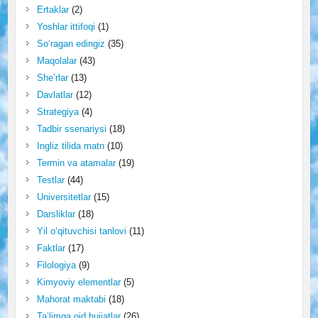
Ertaklar
(2)
Yoshlar ittifoqi
(1)
So‘ragan edingiz
(35)
Maqolalar
(43)
She’rlar
(13)
Davlatlar
(12)
Strategiya
(4)
Tadbir ssenariysi
(18)
Ingliz tilida matn
(10)
Termin va atamalar
(19)
Testlar
(44)
Universitetlar
(15)
Darsliklar
(18)
Yil o‘qituvchisi tanlovi
(11)
Faktlar
(17)
Filologiya
(9)
Kimyoviy elementlar
(5)
Mahorat maktabi
(18)
Ta’limga oid hujjatlar
(26)