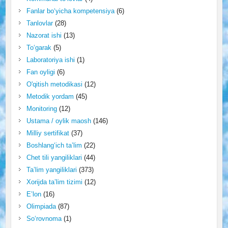
Fanlar bo‘yicha kompetensiya
(6)
Tanlovlar
(28)
Nazorat ishi
(13)
To‘garak
(5)
Laboratoriya ishi
(1)
Fan oyligi
(6)
O'qitish metodikasi
(12)
Metodik yordam
(45)
Monitoring
(12)
Ustama / oylik maosh
(146)
Milliy sertifikat
(37)
Boshlang‘ich ta’lim
(22)
Chet tili yangiliklari
(44)
Ta’lim yangiliklari
(373)
Xorijda ta’lim tizimi
(12)
E’lon
(16)
Olimpiada
(87)
So‘rovnoma
(1)