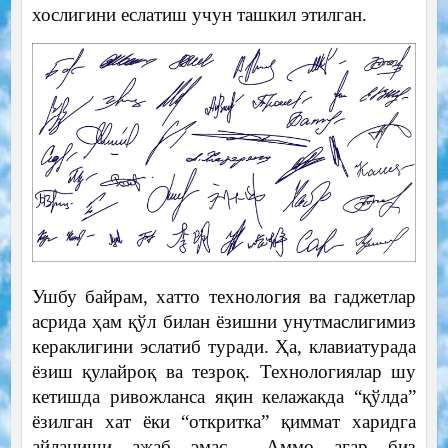
хослигини еслатиш учун ташкил этилган.
Ушбу байрам, хатто технология ва гаджетлар
асрида ҳам қўл билан ёзишни унутмаслигимиз
кераклигини эслатиб туради. Ҳа, клавиатурада
ёзиш қулайроқ ва тезроқ. Технологиялар шу
кетишда ривожланса яқин келажакда “қўлда”
ёзилган хат ёки “откритка” қиммат харидга
айланиши ажаб эмас… Аммо агар биз