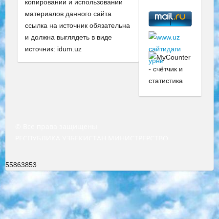
копировании и использовании
материалов данного сайта
ссылка на источник обязательна
и должна выглядеть в виде
источник: idum.uz
© Все права защищены
РЕСПУБЛИКА УЗБЕКИСТАН МИНИСТРЕРСТВО ДОШКОЛЬНОГО И ШКОЛЬНОГО ОБРАЗОВАНИЯ КОМАНДА в общеобразовательных учреждениях в 2023-2024 учебном году организация и проведение итоговой государственной аттестации обучающихся о Министра дошкольного и школьного образования Республики Узбекистан от 4 марта 2008 года (постановлением Минюста от 20 марта 2008 года № 1778 государственной регистрации) «Итоговое состояние учащихся общего среднего образования на основании положения об утверждении положения об аттестации общего среднего образования выпускной экзамен студентов в образовательных учреждениях в 2023-2024 учебном году В целях организации и прохождения аттестации приказываю: 1. Следующее: перечень предметов, по которым будет проводиться итоговая государственная аттестация и экзамен формы перевода согласно приложению 1; сертификаты международного образца, оценивающие уровень владения иностранными языками перечень согласно приложению 2; 2. Педагогический при специализированных образовательных учреждениях. научно-практический центр квалификации и международной оценки (Д.Давидова) 2024 г. До 25 марта: задания по предметам, по которым будет проводиться итоговая аттестация разработка и утверждение технических условий; итоговая аттестация на основании разработанного предметного задания разработка вопросов по предметам (устно и письменно), экзамен передача; общеобразовательные средние школы и специальные учебные заведения учащиеся выпускных классов школ и интернатов в агентской системе подготовка базы данных экзаменационных материалов и критериев оценки; перевод базы экзаменационных материалов на все языки обучения подать в Республиканский образовательный центр для изготовления; варианты экзаменов на основе разработанных контрольных материалов пусть будут поставлены задачи формирования. 3. Республиканский образовательный центр (Ш.Худайкулов) до 5 апреля 2024 года. до: база данных предоставленных экзаменационных материалов на все языки обучения перевод и экспертиза; для слепых, слабовидящих, глухих, слабослышащих и умственно отсталых детей учащиеся выпускных классов специализированных школ и школ-интернатов база данных экзаменационных материалов на всех преподаваемых языках подготовка критериев оценки; специализированные школы для умственно отсталых детей и технологии для учащихся выпускных классов школ-интернатов разработка соответствующих рекомендаций и критериев проведения ЕГЭ по естествознанию давать задания. 4. Педагогический при специализированных образовательных учреждениях. Научно-практический центр навыков и международной оценки (Д.Давидова), Республика образовательный центр (Худайкулов Ш.) итоговый государственный аттестационный экзамен ориентирован на творческое и логическое мышление при подготовке базы материалов учитывать введение заданий. 5. Следует отметить, что: сертификат государственного образца о знании общеобразовательного предмета и как минимум национальный уровень B1 по предметам на иностранных языках, указанным в Приложении 2. или международно признанный сертификат эквивалентного уровня студенты, изучающие определенный предмет, освобождаются от экзамена; по соответствующим предметам запланирована итоговая государственная аттестация за день до дня, путем жеребьевки Рабочей группой (в письменной форме по предметам, проводимым в форме) из числа сформированных вариантов выбрано 2 варианта; 2 выбранных варианта экзамена анонсированы на официальном сайте министерства и все выпускники по всей стране на основе этих вариантов проводит итоговую государственную аттестацию. 6. Государственное образование учащихся средних общеобразовательных учреждений. знания в соответствии с квалификационными требованиями, которые необходимо приобрести на основании стандартов итоговый (выпускной) контроль для 9 и 11 классов в целях тестирования Экзамены (далее – экзамены) состоят из предметов, перечисленных в приложении 1. будет сделано. 7. Экзамены пройдут с 26 мая по 15 июня 2024 г. (кроме науки физического воспитания). 8. Физическая для учащихся 9 классов общесредних образовательных учреждений. Экзамены по предмету «Образование, квалификация медицина» 1-6 мая 2024 года. сотрудники перевести под присмотр (с отклонениями в физическом или умственном развитии) специализированная школа для детей, школы-интернаты и со сколиозом школы-интернаты санаторного типа для больных детей исключены). 9. Он был слепым, слабовидящим и имел нарушения опорно-двигательного аппарата. экзамены в специализированных школах и интернатах для детей должны проводиться исходя из требований, предъявляемых к общеобразовательным учреждениям (физкультура кроме науки). 10. Специализированная школа для глухих и слабослышащих детей. и экзамены в интернатах и быть реализован в виде письменного теста по математике. 11. Специальность для умственно отсталых детей. Для 9 класса Родной язык и литературное письмо Государственный язык (язык обучения – узбекский). для неклассов) написано Математическое письмо Письменная/устная история Узбекистана Физическое воспитание практично Итоговый контроль Для 11 класса Написание родного языка и литературы (эссе) Математическое письмо Узбекский язык (обучение на узбекском языке) не посещающее общее среднее образование для учреждений)/Образовательное учреждение выбор письменный и устный Иностранный язык письменный/устный Письменная/устная история Узбекистана *По выбору студента:  Химия  Физика  Основы государственного права  География 10 бесплатных образовательных ресурсов - Мы составили подборку онлайн-проектов с интерактивными упражнениями, видеолекциями и статьями. Они помогут вам обрести новые и освежить старые знания бесплатно. 1. «ИНТУИТ» Старейшая образовательная площадка Рунета. Здесь вы найдёте сотни текстовых и видеокурсов на десятки различных тем — от программирования до психологии. Многие курсы подготовлены российскими университетами и крупными международными компаниями вроде Intel и Microsoft. Самостоятельное обучение бесплатное, но желающие могут оплатить услуги персональных наставников. 2. «Смартия» знакомит с актуальными профессиями и подсказывает, как им обучаться. Выбрав заинтересовавшую вас специальность — SMM-специалист, фотограф, веб-дизайнер или другую, — увидите список необходимых для неё умений. Чтобы вы могли освоить их самостоятельно, для каждого умения площадка отображает подборку ссылок на учебные материалы. Хотя «Смартия» ориентируется на русскоязычную аудиторию, часть контента всё же доступна только на английском. 3. «Лекторий Физтеха» Проект Московского физико-технического института (Физтеха). С его помощью вы можете смотреть онлайн серии лекций, записанные на видео в этом вузе. В числе доступных предметов — физика, биология, химия, информационные технологии и другие. К некоторым лекциям администрация ресурса прилагает готовые конспекты, которые можно скачивать в PDF-формате. 4. ITMOcourses Онлайн-площадка Санкт-Петербургского национального исследовательского университета информационных технологий, механики и оптики (ИТМО). Ресурс предоставляет свободный доступ к курсам, разработанным в этом вузе. Каталог материалов разбит на четыре категории: «Оптические системы и технологии», «Приборостроение и робототехника», «Информационные технологии» и «Биотехнологии». Курсы состоят из видеолекций, интерактивных демонстраций и заданий. 5. «КиберЛенинка» Электронная научная библиотека открытого доступа. Каталог площадки регулярно обрастает текстами статей из различных научных изданий. Сгруппированные по журналам и рубрикам публикации можно читать онлайн или скачивать целиком в PDF-формате. Проект нацелен на популяризацию науки за счёт открытого доступа к качественной информации. 6. «ПостНаука» На этом ресурсе публикуют подборки видеолекций, составленные экспертами из разных отраслей и объединённые общими темами. Среди них, к примеру, есть серии «Биоинформатика и геномика», «Культура средневековой Скандинавии» и Cinema Studies о теории кино. Каждая подборка лекций — логически связанная история, рассказанная экспертом от первого лица. Кроме того, на сайте появляются научно-образовательные статьи и тесты на разные темы. 7. «Newочём» Команда проекта «Newочём» отбирает самые интересные тексты из англоязычных СМИ и переводит те из них, за которые голосуют участники сообщества «ВКонтакте». По большей части это научно-популярные статьи. Редакторы придумывают лишь заголовки, в остальном содержание переводов соответствует оригиналам. Полные тексты можно читать прямо в социальной сети. 8. InternetUrok Онлайн-база материалов по основным дисциплинам школьной программы. Информация на сайте структурирована по классам, предметам и темам (урокам). Каждый урок состоит из видеолекций и конспектов. Есть также интерактивные тренажёры и тесты для закрепления пройденного материала. Даже если вы давно окончили школу, возможность повторить программу старших классов всегда может пригодиться. 9. Edutainme Ещё один ресурс об образовании. В отличие от Newtonew, как мне кажется, Edutainme больше ориентируется на представителей индустрии: педагогов, предпринимателей, разработчиков образовательных проектов. Но и любой, кто просто стремится к саморазвитию, найдёт на сайте много полезного и интересного для себя. Например, информацию о новых курсах и образовательных сервисах. 10. Newtonew Онлайн-медиа об образовании и обучении в широком смысле. Авторы Newtonew пишут об инструментах, заведениях, тактиках и стратегиях, которые помогают учить других и получать новые знания самостоятельно. На этой площадке вы найдёте новости, обзоры, аналитические мате
55863853