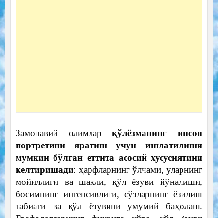
Замонавий олимлар
қўлёзманинг инсон
портретини яратиш учун ишлатилиши
мумкин бўлган еттита асосий хусусиятини
келтиришади
: ҳарфларнинг ўлчами, уларнинг
мойиллиги ва шакли, қўл ёзуви йўналиши,
босимнинг интенсивлиги, сўзларнинг ёзилиш
табиати ва қўл ёзувини умумий баҳолаш.