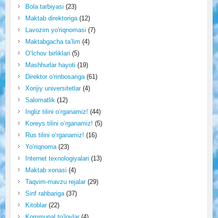
Bola tarbiyasi
(23)
Maktab direktoriga
(12)
Lavozim yo'riqnomasi
(7)
Maktabgacha ta’lim
(4)
O‘lchov birliklari
(5)
Mashhurlar hayoti
(19)
Direktor o‘rinbosariga
(61)
Xorijiy universitetlar
(4)
Salomatlik
(12)
Ingliz tilini o‘rganamiz!
(44)
Koreys tilini o‘rganamiz!
(5)
Rus tilini o‘rganamiz!
(16)
Yo‘riqnoma
(23)
Internet texnologiyalari
(13)
Maktab xonasi
(4)
Taqvim-mavzu rejalar
(29)
Sinf rahbariga
(37)
Kitoblar
(22)
Kommunal to‘lovlar
(4)