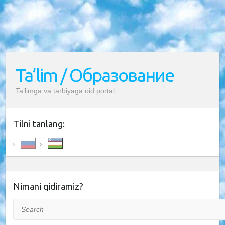
Ta’lim / Образование
Ta’limga va tarbiyaga oid portal
Tilni tanlang:
Nimani qidiramiz?
Search