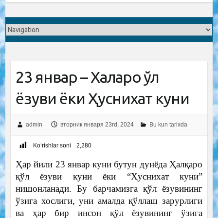
23 январ – Халқаро қўл
ёзуви ёки Ҳуснихат куни
admin
вторник января 23rd, 2024
Bu kun tarixda
Ko‘rishlar soni
2,280
Ҳар йили 23 январ куни бутун дунёда Ҳалқаро
қўл ёзуви куни ёки “Ҳуснихат куни”
нишонланади. Бу барчамизга қўл ёзувининг
ўзига хослиги, уни амалда қўллаш зарурлиги
ва ҳар бир инсон қўл ёзувининг ўзига