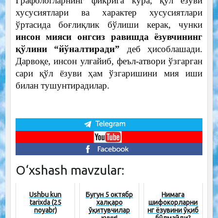
Графологларнинг фикрига кўра, қўл ёзуви
хусусиятлари ва характер хусусиятлари
ўртасида боғлиқлик бўлиши керак, чунки
инсон мияси онгсиз равишда ёзувчининг
қўлини “йўналтиради”
деб ҳисоблашади.
Дарвоқе, инсон улғайиб, феъл-атвори ўзгарган
сари қўл ёзуви ҳам ўзгаришини мия иши
билан тушунтирадилар.
O‘xshash mavzular:
Ushbu kun
Бугун 5 октябр
Нимага
tarixda (25
халқаро
шифокорларни
noyabr)
ўқитувчилар
нг ёзувини ўқиб
куни!
бўлмайди?