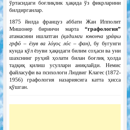
ўртасидаги боғлиқлик ҳақида ўз фикрларини
билдирганлар.
1875 йилда француз аббати Жан Ипполит
Мишонер биринчи марта
“графология”
атамасини ишлатган
(қадимги юнонча γράφω
грфō – ёзув ва λόγος лóс – фан)
, бу бугунги
кунда қўл ёзуви ҳақидаги билим соҳаси ва уни
шахснинг руҳий ҳолати билан боғлиқ ҳолда
тадқиқ қилиш усуллари аниқлайди. Немис
файласуфи ва психологи Людвиг Клагес (1872-
1956) графология назариясига катта ҳисса
қўшган.