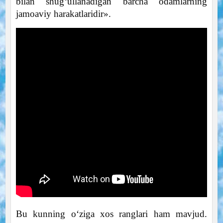
bilan shug‘ullanadigan barcha odamlarning
jamoaviy harakatlaridir».
Bu kunning o‘ziga xos ranglari ham mavjud.