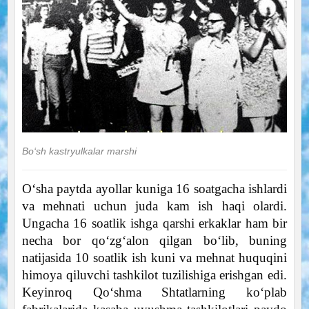
Bo‘sh kastryulkalar marshi
O‘sha paytda ayollar kuniga 16 soatgacha ishlardi
va mehnati uchun juda kam ish haqi olardi.
Ungacha 16 soatlik ishga qarshi erkaklar ham bir
necha bor qo‘zg‘alon qilgan bo‘lib, buning
natijasida 10 soatlik ish kuni va mehnat huquqini
himoya qiluvchi tashkilot tuzilishiga erishgan edi.
Keyinroq Qo‘shma Shtatlarning ko‘plab