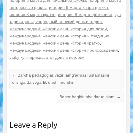
история 8 марта для начальной школы
,
история 8 марта
интересные факты
,
история 8 марта клара цеткин
,
история 8 марта кратко
,
история 8 марта феминизм
,
кун
тарихи
,
международный женский день история
,
международный женский день история для детей
,
международный женский день история и традиции
,
международный женский день история кратко
,
международный женский день история происхождения
,
ушбу кун тарихда
,
этот день в истории
←
Barcha pedagoglar vazir jamg‘armasi ustamasini
olishga da’vogarlik qilishi mumkin
Bahor haqida she’rlar to‘plami
→
Leave a Reply