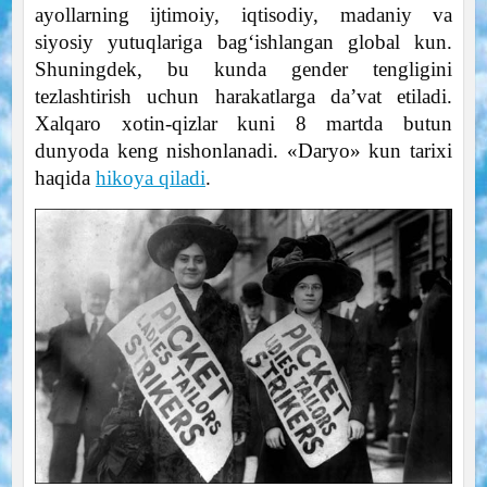
ayollarning ijtimoiy, iqtisodiy, madaniy va
siyosiy yutuqlariga bag‘ishlangan global kun.
Shuningdek, bu kunda gender tengligini
tezlashtirish uchun harakatlarga da’vat etiladi.
Xalqaro xotin-qizlar kuni 8 martda butun
dunyoda keng nishonlanadi. «Daryo» kun tarixi
haqida
hikoya qiladi
.