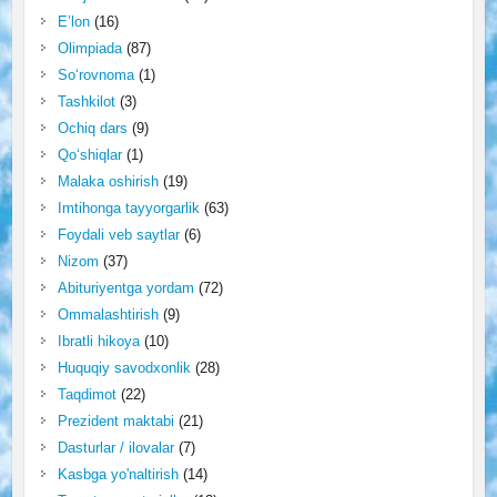
E’lon
(16)
Olimpiada
(87)
So‘rovnoma
(1)
Tashkilot
(3)
Ochiq dars
(9)
Qo‘shiqlar
(1)
Malaka oshirish
(19)
Imtihonga tayyorgarlik
(63)
Foydali veb saytlar
(6)
Nizom
(37)
Abituriyentga yordam
(72)
Ommalashtirish
(9)
Ibratli hikoya
(10)
Huquqiy savodxonlik
(28)
Taqdimot
(22)
Prezident maktabi
(21)
Dasturlar / ilovalar
(7)
Kasbga yo'naltirish
(14)