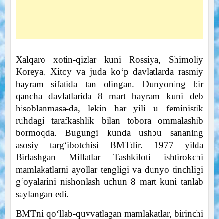
Xalqaro xotin-qizlar kuni Rossiya, Shimoliy
Koreya, Xitoy va juda ko‘p davlatlarda rasmiy
bayram sifatida tan olingan. Dunyoning bir
qancha davlatlarida 8 mart bayram kuni deb
hisoblanmasa-da, lekin har yili u feministik
ruhdagi tarafkashlik bilan tobora ommalashib
bormoqda. Bugungi kunda ushbu sananing
asosiy targ‘ibotchisi BMTdir. 1977 yilda
Birlashgan Millatlar Tashkiloti ishtirokchi
mamlakatlarni ayollar tengligi va dunyo tinchligi
g‘oyalarini nishonlash uchun 8 mart kuni tanlab
saylangan edi.
BMTni qo‘llab-quvvatlagan mamlakatlar, birinchi