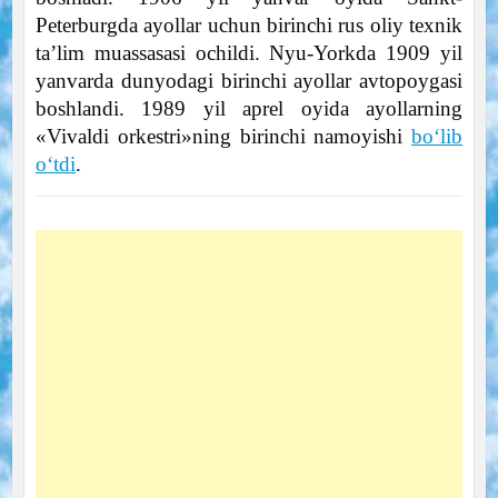
Peterburgda ayollar uchun birinchi rus oliy texnik
ta’lim muassasasi ochildi. Nyu-Yorkda 1909 yil
yanvarda dunyodagi birinchi ayollar avtopoygasi
boshlandi. 1989 yil aprel oyida ayollarning
«Vivaldi orkestri»ning birinchi namoyishi
bo‘lib
o‘tdi
.