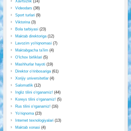
Xavfsizlik
(14)
Videodars
(38)
Sport turlari
(9)
Viktorina
(3)
Bola tarbiyasi
(23)
Maktab direktoriga
(12)
Lavozim yo'riqnomasi
(7)
Maktabgacha ta’lim
(4)
O‘lchov birliklari
(5)
Mashhurlar hayoti
(19)
Direktor o‘rinbosariga
(61)
Xorijiy universitetlar
(4)
Salomatlik
(12)
Ingliz tilini o‘rganamiz!
(44)
Koreys tilini o‘rganamiz!
(5)
Rus tilini o‘rganamiz!
(16)
Yo‘riqnoma
(23)
Internet texnologiyalari
(13)
Maktab xonasi
(4)