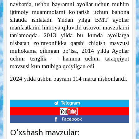
navbatda, ushbu bayramni ayollar uchun muhim
ijtimoiy muammolarni ko‘tarish uchun bahona
sifatida ishlatadi. Yildan yilga BMT ayollar
manfaatlarini himoya qiluvchi ustuvor mavzularni
tanlamoqda. 2013 yilda bu kunda ayollarga
nisbatan zo‘ravonlikka qarshi chiqish mavzusi
muhokama qilingan bo‘lsa, 2014 yilda Ayollar
uchun tenglik — hamma uchun taraqqiyot
mavzusi kun tartibiga qo‘yilgan edi.
2024 yilda ushbu bayram 114 marta nishonlandi.
O‘xshash mavzular: