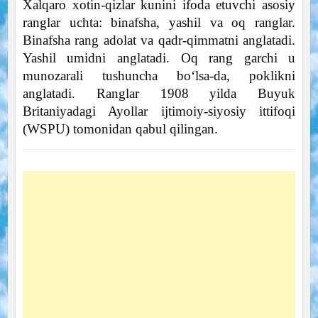
Xalqaro xotin-qizlar kunini ifoda etuvchi asosiy
ranglar uchta: binafsha, yashil va oq ranglar.
Binafsha rang adolat va qadr-qimmatni anglatadi.
Yashil umidni anglatadi. Oq rang garchi u
munozarali tushuncha bo‘lsa-da, poklikni
anglatadi. Ranglar 1908 yilda Buyuk
Britaniyadagi Ayollar ijtimoiy-siyosiy ittifoqi
(WSPU) tomonidan qabul qilingan.