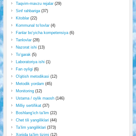
Taqvim-mavzu rejalar
(29)
Sinf rahbariga
(37)
Kitoblar
(22)
Kommunal to‘lovlar
(4)
Fanlar bo‘yicha kompetensiya
(6)
Tanlovlar
(28)
Nazorat ishi
(13)
To‘garak
(5)
Laboratoriya ishi
(1)
Fan oyligi
(6)
O'qitish metodikasi
(12)
Metodik yordam
(45)
Monitoring
(12)
Ustama / oylik maosh
(146)
Milliy sertifikat
(37)
Boshlang‘ich ta’lim
(22)
Chet tili yangiliklari
(44)
Ta’lim yangiliklari
(373)
Xorijda ta’lim tizimi
(12)