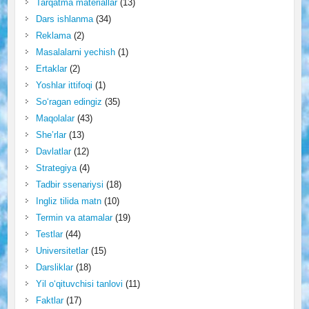
Tarqatma materiallar
(13)
Dars ishlanma
(34)
Reklama
(2)
Masalalarni yechish
(1)
Ertaklar
(2)
Yoshlar ittifoqi
(1)
So‘ragan edingiz
(35)
Maqolalar
(43)
She’rlar
(13)
Davlatlar
(12)
Strategiya
(4)
Tadbir ssenariysi
(18)
Ingliz tilida matn
(10)
Termin va atamalar
(19)
Testlar
(44)
Universitetlar
(15)
Darsliklar
(18)
Yil o‘qituvchisi tanlovi
(11)
Faktlar
(17)