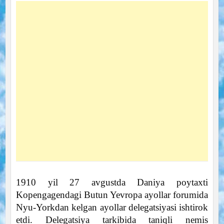
1910 yil 27 avgustda Daniya poytaxti
Kopengagendagi Butun Yevropa ayollar forumida
Nyu-Yorkdan kelgan ayollar delegatsiyasi ishtirok
etdi. Delegatsiya tarkibida taniqli nemis