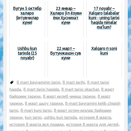
Бугун 5 октябр
23 январ –
17 noyabr –
халқаро
Халқаро қўл ёзуви
Xalqaro talabalar
ўқитувчилар
ёки Ҳуснихат
kuni - uning tarixi
куни!
куни
haqida nimalar
ma’lum?
Ushbu kun
22 март –
Xalqaro π soni
tarixda (25
Бутунжаҳон сув
kuni
noyabr)
куни
8 mart bayraminin tarixi
,
8 mart tarihi
,
8 mart tarixi
haqda
,
8 mart tarixi haqida
,
8 mart tarixi skachat
,
8 март
байрами тарихи
,
8 март келиб чикиш тарихи
,
8 март
тарихи
,
8 март шыгу тарихи
,
8-mart bayramini kelib chiqish
tarixi
,
8-mart kuni tarixi
,
8-март хотин-кизлар байрами
тарихи
,
kun tarixi
,
ushbu kun tarixda
,
история 8 марта
,
история 8 марта вся правда
,
история 8 марта для детей
,