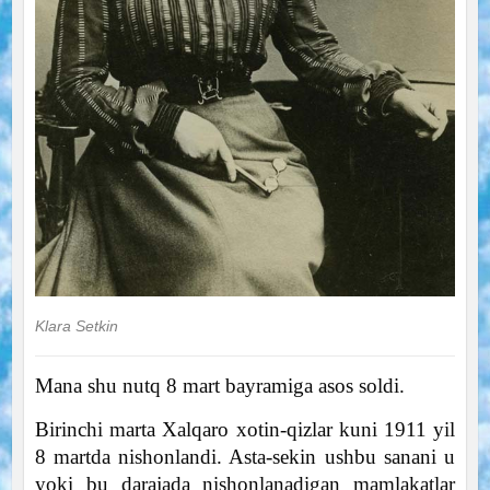
Klara Setkin
Mana shu nutq 8 mart bayramiga asos soldi.
Birinchi marta Xalqaro xotin-qizlar kuni 1911 yil
8 martda nishonlandi. Asta-sekin ushbu sanani u
yoki bu darajada nishonlanadigan mamlakatlar