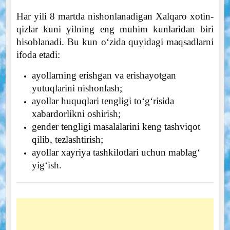
Har yili 8 martda nishonlanadigan Xalqaro xotin-
qizlar kuni yilning eng muhim kunlaridan biri
hisoblanadi. Bu kun o‘zida quyidagi maqsadlarni
ifoda etadi:
ayollarning erishgan va erishayotgan
yutuqlarini nishonlash;
ayollar huquqlari tengligi to‘g‘risida
xabardorlikni oshirish;
gender tengligi masalalarini keng tashviqot
qilib, tezlashtirish;
ayollar xayriya tashkilotlari uchun mablag‘
yig‘ish.