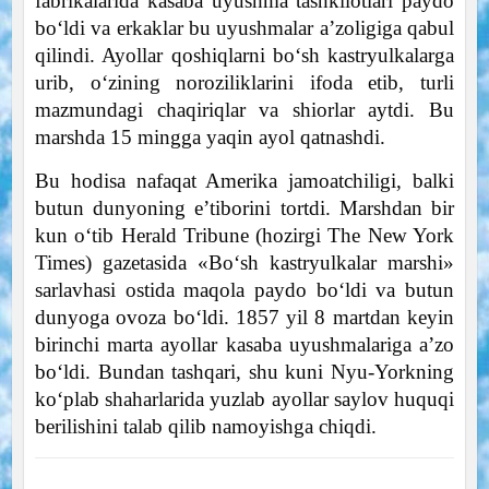
fabrikalarida kasaba uyushma tashkilotlari paydo
bo‘ldi va erkaklar bu uyushmalar a’zoligiga qabul
qilindi. Ayollar qoshiqlarni bo‘sh kastryulkalarga
urib, o‘zining noroziliklarini ifoda etib, turli
mazmundagi chaqiriqlar va shiorlar aytdi. Bu
marshda 15 mingga yaqin ayol qatnashdi.
Bu hodisa nafaqat Amerika jamoatchiligi, balki
butun dunyoning e’tiborini tortdi. Marshdan bir
kun o‘tib Herald Tribune (hozirgi The New York
Times) gazetasida «Bo‘sh kastryulkalar marshi»
sarlavhasi ostida maqola paydo bo‘ldi va butun
dunyoga ovoza bo‘ldi. 1857 yil 8 martdan keyin
birinchi marta ayollar kasaba uyushmalariga a’zo
bo‘ldi. Bundan tashqari, shu kuni Nyu-Yorkning
ko‘plab shaharlarida yuzlab ayollar saylov huquqi
berilishini talab qilib namoyishga chiqdi.