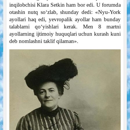
inqilobchisi Klara Setkin ham bor edi. U forumda
otashin nutq so‘zlab, shunday dedi: «Nyu-York
ayollari haq edi, yevropalik ayollar ham bunday
talablarni qo‘yishlari kerak. Men 8 martni
ayollarning ijtimoiy huquqlari uchun kurash kuni
deb nomlashni taklif qilaman».