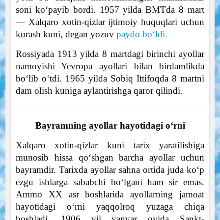
soni ko‘payib bordi. 1957 yilda BMTda 8 mart
— Xalqaro xotin-qizlar ijtimoiy huquqlari uchun
kurash kuni, degan yozuv
paydo bo‘ldi.
Rossiyada 1913 yilda 8 martdagi birinchi ayollar
namoyishi Yevropa ayollari bilan birdamlikda
bo‘lib o‘tdi. 1965 yilda Sobiq Ittifoqda 8 martni
dam olish kuniga aylantirishga qaror qilindi.
Bayramning ayollar hayotidagi o‘rni
Xalqaro xotin-qizlar kuni tarix yaratilishiga
munosib hissa qo‘shgan barcha ayollar uchun
bayramdir. Tarixda ayollar sahna ortida juda ko‘p
ezgu ishlarga sababchi bo‘lgani ham sir emas.
Ammo XX asr boshlarida ayollarning jamoat
hayotidagi o‘rni yaqqolroq yuzaga chiqa
boshladi. 1906 yil yanvar oyida Sankt-