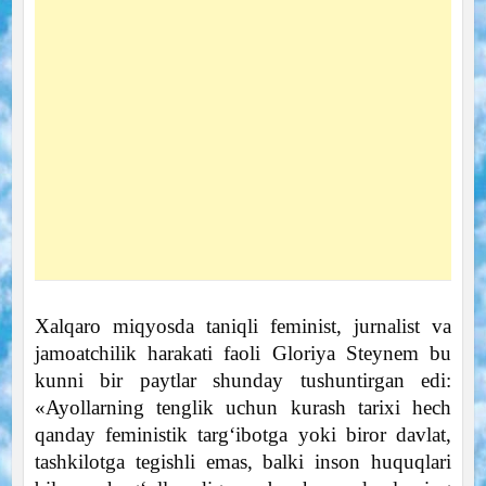
Xalqaro miqyosda taniqli feminist, jurnalist va
jamoatchilik harakati faoli Gloriya Steynem bu
kunni bir paytlar shunday tushuntirgan edi:
«Ayollarning tenglik uchun kurash tarixi hech
qanday feministik targ‘ibotga yoki biror davlat,
tashkilotga tegishli emas, balki inson huquqlari