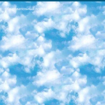
Образовательный портал
РЕСПУБЛИКА УЗБЕКИСТАН МИНИСТРЕРСТВО ДОШКОЛЬНОГО И ШКОЛЬНОГО ОБРАЗОВАНИЯ КОМАНДА в общеобразовательных учреждениях в 2023-2024 учебном году организация и проведение итоговой государственной аттестации обучающихся о Министра дошкольного и школьного образования Республики Узбекистан от 4 марта 2008 года (постановлением Минюста от 20 марта 2008 года № 1778 государственной регистрации) «Итоговое состояние учащихся общего среднего образования на основании положения об утверждении положения об аттестации общего среднего образования выпускной экзамен студентов в образовательных учреждениях в 2023-2024 учебном году В целях организации и прохождения аттестации приказываю: 1. Следующее: перечень предметов, по которым будет проводиться итоговая государственная аттестация и экзамен формы перевода согласно приложению 1; сертификаты международного образца, оценивающие уровень владения иностранными языками перечень согласно приложению 2; 2. Педагогический при специализированных образовательных учреждениях. научно-практический центр квалификации и международной оценки (Д.Давидова) 2024 г. До 25 марта: задания по предметам, по которым будет проводиться итоговая аттестация разработка и утверждение технических условий; итоговая аттестация на основании разработанного предметного задания разработка вопросов по предметам (устно и письменно), экзамен передача; общеобразовательные средние школы и специальные учебные заведения учащиеся выпускных классов школ и интернатов в агентской системе подготовка базы данных экзаменационных материалов и критериев оценки; перевод базы экзаменационных материалов на все языки обучения подать в Республиканский образовательный центр для изготовления; варианты экзаменов на основе разработанных контрольных материалов пусть будут поставлены задачи формирования. 3. Республиканский образовательный центр (Ш.Худайкулов) до 5 апреля 2024 года. до: база данных предоставленных экзаменационных материалов на все языки обучения перевод и экспертиза; для слепых, слабовидящих, глухих, слабослышащих и умственно отсталых детей учащиеся выпускных классов специализированных школ и школ-интернатов база данных экзаменационных материалов на всех преподаваемых языках подготовка критериев оценки; специализированные школы для умственно отсталых детей и технологии для учащихся выпускных классов школ-интернатов разработка соответствующих рекомендаций и критериев проведения ЕГЭ по естествознанию давать задания. 4. Педагогический при специализированных образовательных учреждениях. Научно-практический центр навыков и международной оценки (Д.Давидова), Республика образовательный центр (Худайкулов Ш.) итоговый государственный аттестационный экзамен ориентирован на творческое и логическое мышление при подготовке базы материалов учитывать введение заданий. 5. Следует отметить, что: сертификат государственного образца о знании общеобразовательного предмета и как минимум национальный уровень B1 по предметам на иностранных языках, указанным в Приложении 2. или международно признанный сертификат эквивалентного уровня студенты, изучающие определенный предмет, освобождаются от экзамена; по соответствующим предметам запланирована итоговая государственная аттестация за день до дня, путем жеребьевки Рабочей группой (в письменной форме по предметам, проводимым в форме) из числа сформированных вариантов выбрано 2 варианта; 2 выбранных варианта экзамена анонсированы на официальном сайте министерства и все выпускники по всей стране на основе этих вариантов проводит итоговую государственную аттестацию. 6. Государственное образование учащихся средних общеобразовательных учреждений. знания в соответствии с квалификационными требованиями, которые необходимо приобрести на основании стандартов итоговый (выпускной) контроль для 9 и 11 классов в целях тестирования Экзамены (далее – экзамены) состоят из предметов, перечисленных в приложении 1. будет сделано. 7. Экзамены пройдут с 26 мая по 15 июня 2024 г. (кроме науки физического воспитания). 8. Физическая для учащихся 9 классов общесредних образовательных учреждений. Экзамены по предмету «Образование, квалификация медицина» 1-6 мая 2024 года. сотрудники перевести под присмотр (с отклонениями в физическом или умственном развитии) специализированная школа для детей, школы-интернаты и со сколиозом школы-интернаты санаторного типа для больных детей исключены). 9. Он был слепым, слабовидящим и имел нарушения опорно-двигательного аппарата. экзамены в специализированных школах и интернатах для детей должны проводиться исходя из требований, предъявляемых к общеобразовательным учреждениям (физкультура кроме науки). 10. Специализированная школа для глухих и слабослышащих детей. и экзамены в интернатах и быть реализован в виде письменного теста по математике. 11. Специальность для умственно отсталых детей. Для 9 класса Родной язык и литературное письмо Государственный язык (язык обучения – узбекский). для неклассов) написано Математическое письмо Письменная/устная история Узбекистана Физическое воспитание практично Итоговый контроль Для 11 класса Написание родного языка и литературы (эссе) Математическое письмо Узбекский язык (обучение на узбекском языке) не посещающее общее среднее образование для учреждений)/Образовательное учреждение выбор письменный и устный Иностранный язык письменный/устный Письменная/устная история Узбекистана *По выбору студента:  Химия  Физика  Основы государственного права  География 10 бесплатных образовательных ресурсов - Мы составили подборку онлайн-проектов с интерактивными упражнениями, видеолекциями и статьями. Они помогут вам обрести новые и освежить старые знания бесплатно. 1. «ИНТУИТ» Старейшая образовательная площадка Рунета. Здесь вы найдёте сотни текстовых и видеокурсов на десятки различных тем — от программирования до психологии. Многие курсы подготовлены российскими университетами и крупными международными компаниями вроде Intel и Microsoft. Самостоятельное обучение бесплатное, но желающие могут оплатить услуги персональных наставников. 2. «Смартия» знакомит с актуальными профессиями и подсказывает, как им обучаться. Выбрав заинтересовавшую вас специальность — SMM-специалист, фотограф, веб-дизайнер или другую, — увидите список необходимых для неё умений. Чтобы вы могли освоить их самостоятельно, для каждого умения площадка отображает подборку ссылок на учебные материалы. Хотя «Смартия» ориентируется на русскоязычную аудиторию, часть контента всё же доступна только на английском. 3. «Лекторий Физтеха» Проект Московского физико-технического института (Физтеха). С его помощью вы можете смотреть онлайн серии лекций, записанные на видео в этом вузе. В числе доступных предметов — физика, биология, химия, информационные технологии и другие. К некоторым лекциям администрация ресурса прилагает готовые конспекты, которые можно скачивать в PDF-формате. 4. ITMOcourses Онлайн-площадка Санкт-Петербургского национального исследовательского университета информационных технологий, механики и оптики (ИТМО). Ресурс предоставляет свободный доступ к курсам, разработанным в этом вузе. Каталог материалов разбит на четыре категории: «Оптические системы и технологии», «Приборостроение и робототехника», «Информационные технологии» и «Биотехнологии». Курсы состоят из видеолекций, интерактивных демонстраций и заданий. 5. «КиберЛенинка» Электронная научная библиотека открытого доступа. Каталог площадки регулярно обрастает текстами статей из различных научных изданий. Сгруппированные по журналам и рубрикам публикации можно читать онлайн или скачивать целиком в PDF-формате. Проект нацелен на популяризацию науки за счёт открытого доступа к качественной информации. 6. «ПостНаука» На этом ресурсе публикуют подборки видеолекций, составленные экспертами из разных отраслей и объединённые общими темами. Среди них, к примеру, есть серии «Биоинформатика и геномика», «Культура средневековой Скандинавии» и Cinema Studies о теории кино. Каждая подборка лекций — логически связанная история, рассказанная экспертом от первого лица. Кроме того, на сайте появляются научно-образовательные статьи и тесты на разные темы. 7. «Newочём» Команда проекта «Newочём» отбирает самые интересные тексты из англоязычных СМИ и переводит те из них, за которые голосуют участники сообщества «ВКонтакте». По большей части это научно-популярные статьи. Редакторы придумывают лишь заголовки, в остальном содержание переводов соответствует оригиналам. Полные тексты можно читать прямо в социальной сети. 8. InternetUrok Онлайн-база материалов по основным дисциплинам школьной программы. Информация на сайте структурирована по классам, предметам и темам (урокам). Каждый урок состоит из видеолекций и конспектов. Есть также интерактивные тренажёры и тесты для закрепления пройденного материала. Даже если вы давно окончили школу, возможность повторить программу старших классов всегда может пригодиться. 9. Edutainme Ещё один ресурс об образовании. В отличие от Newtonew, как мне кажется, Edutainme больше ориентируется на представителей индустрии: педагогов, предпринимателей, разработчиков образовательных проектов. Но и любой, кто просто стремится к саморазвитию, найдёт на сайте много полезного и интересного для себя. Например, информацию о новых курсах и образовательных сервисах. 10. Newtonew Онлайн-медиа об образовании и обучении в широком смысле. Авторы Newtonew пишут об инструментах, заведениях, тактиках и стратегиях, которые помогают учить других и получать новые знания самостоятельно. На этой площадке вы найдёте новости, обзоры, аналитические мат