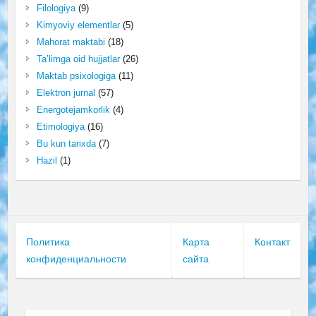
Filologiya
(9)
Kimyoviy elementlar
(5)
Mahorat maktabi
(18)
Ta’limga oid hujjatlar
(26)
Maktab psixologiga
(11)
Elektron jurnal
(57)
Energotejamkorlik
(4)
Etimologiya
(16)
Bu kun tarixda
(7)
Hazil
(1)
Политика
Карта
Контакт
конфиденциальности
сайта