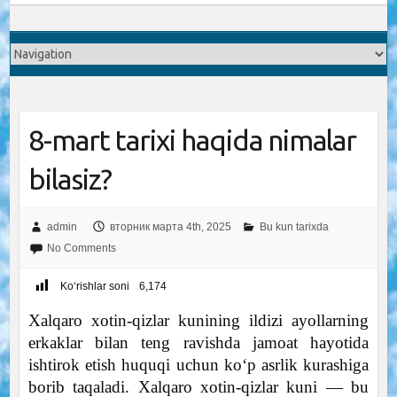
8-mart tarixi haqida nimalar
bilasiz?
admin
вторник марта 4th, 2025
Bu kun tarixda
No Comments
Ko‘rishlar soni
6,174
Xalqaro xotin-qizlar kunining ildizi ayollarning
erkaklar bilan teng ravishda jamoat hayotida
ishtirok etish huquqi uchun ko‘p asrlik kurashiga
borib taqaladi. Xalqaro xotin-qizlar kuni — bu