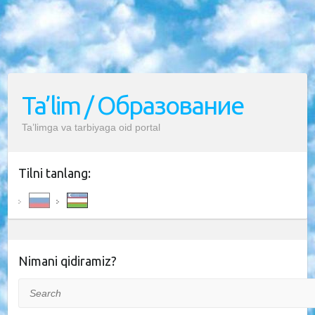
Ta’lim / Образование
Ta’limga va tarbiyaga oid portal
Tilni tanlang:
Nimani qidiramiz?
Search