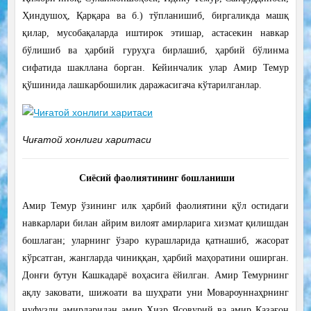
Ҳиндушоҳ, Қарқара ва б.) тўпланишиб, биргаликда машқ
қилар, мусобақаларда иштирок этишар, астасекин навкар
бўлишиб ва ҳарбий гуруҳга бирлашиб, ҳарбий бўлинма
сифатида шакллана борган. Кейинчалик улар Амир Темур
қўшинида лашкарбошилик даражасигача кўтарилганлар.
Чиғатой хонлиги харитаси
Сиёсий фаолиятининг бошланиши
Амир Темур ўзининг илк ҳарбий фаолиятини қўл остидаги
навкарлари билан айрим вилоят амирларига хизмат қилишдан
бошлаган; уларнинг ўзаро курашларида қатнашиб, жасорат
кўрсатган, жангларда чиниққан, ҳарбий маҳоратини оширган.
Донғи бутун Кашкадарё воҳасига ёйилган. Амир Темурнинг
ақлу заковати, шижоати ва шуҳрати уни Мовароуннаҳрнинг
нуфузли амирларидан амир Хизр Ясовурий ва амир Қазағон