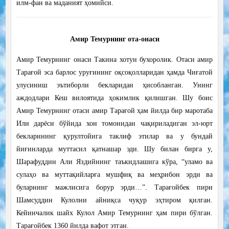
илм-фан ва маданият ҳомийси.
Амир Темурнинг ота-онаси
Амир Темурнинг онаси Такина хотун бухоролик. Отаси амир
Тарағой эса барлос уруғининг оқсоқолларидан ҳамда Чиғатой
улусиниш эътиборли бекларидан ҳисобланган. Унинг
аждодлари Кеш вилоятида ҳокимлик қилишган. Шу боис
Амир Темурнинг отаси амир Тарағой ҳам йилда бир маротаба
Или дарёси бўйида хон томонидан чақириладиган эл-юрт
бекларининг қурултойига таклиф этилар ва у бундай
йиғинларда муттасил қатнашар эди. Шу билан бирга у,
Шарафуддин Али Яздийнинг таъкидлашига кўра, “уламо ва
сулаҳо ва муттақийларға мушфиқ ва меҳрибон эрди ва
буларнинг мажлисига борур эрди…”. Тарағойбек пири
Шамсуддин Кулолни айниқса чуқур эҳтиром қилган.
Кейинчалик шайх Кулол Амир Темурнинг ҳам пири бўлган.
Тарағойбек 1360 йилда вафот этган.