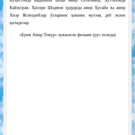
Кўҳистонда Бадахшон шоҳи амир Сотилмиш, Хутталонда
Кайхусрав, Ҳисори Шодмон ҳудудида амир Ҳусайн ва амир
Хизр Ясовурийлар ўзларини ҳокими мутлақ деб эълон
қиладилар.
«Буюк Амир Темур» хужжатли фильми (рус тилида)