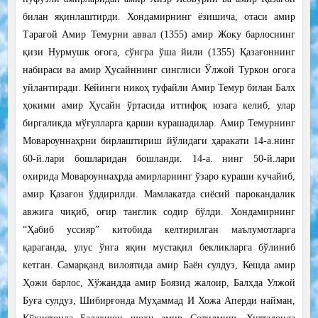
билан яқинлаштирди. Хондамирнинг ёзишича, отаси амир
Тарағой Амир Темурни аввал (1355) амир Жоку барлоснинг
қизи Нурмушк оғога, сўнгра ўша йили (1355) Қазағоннинг
набираси ва амир Ҳусайннинг синглиси Ўлжой Туркон огога
уйлантиради. Кейинги никоҳ туфайли Амир Темур билан Балх
ҳокими амир Ҳусайн ўртасида иттифоқ юзага келиб, улар
биргаликда мўғулларга қарши курашадилар. Амир Темурнинг
Мовароуннаҳрни бирлаштириш йўлидаги ҳаракати 14-а.нинг
60-й.лари бошларидан бошланди. 14-а. нинг 50-й.лари
охирида Мовароуннаҳрда амирларнинг ўзаро кураши кучайиб,
амир Қазағон ўддирилди. Мамлакатда сиёсий парокандалик
авжига чиқиб, оғир танглик содир бўлди. Хондамирнинг
“Ҳабиб уссияр” китобида келтирилган маълумотларга
қараганда, улус ўнга яқин мустақил бекликларга бўлиниб
кетган. Самарқанд вилоятида амир Баён сулдуз, Кешда амир
Ҳожи барлос, Хўжандда амир Боязид жалоир, Балхда Улжой
Буға сулдуз, Шибирғонда Муҳаммад И Хожа Аперди найман,