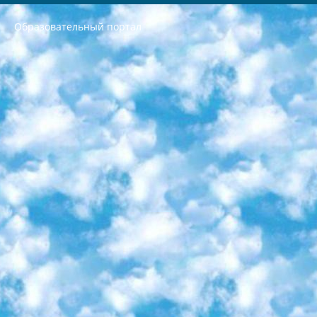
Образовательный портал
РЕСПУБЛИКА УЗБЕКИСТАН МИНИСТРЕРСТВО ДОШКОЛЬНОГО И ШКОЛЬНОГО ОБРАЗОВАНИЯ КОМАНДА в общеобразовательных учреждениях в 2023-2024 учебном году организация и проведение итоговой государственной аттестации обучающихся о Министра дошкольного и школьного образования Республики Узбекистан от 4 марта 2008 года (постановлением Минюста от 20 марта 2008 года № 1778 государственной регистрации) «Итоговое состояние учащихся общего среднего образования на основании положения об утверждении положения об аттестации общего среднего образования выпускной экзамен студентов в образовательных учреждениях в 2023-2024 учебном году В целях организации и прохождения аттестации приказываю: 1. Следующее: перечень предметов, по которым будет проводиться итоговая государственная аттестация и экзамен формы перевода согласно приложению 1; сертификаты международного образца, оценивающие уровень владения иностранными языками перечень согласно приложению 2; 2. Педагогический при специализированных образовательных учреждениях. научно-практический центр квалификации и международной оценки (Д.Давидова) 2024 г. До 25 марта: задания по предметам, по которым будет проводиться итоговая аттестация разработка и утверждение технических условий; итоговая аттестация на основании разработанного предметного задания разработка вопросов по предметам (устно и письменно), экзамен передача; общеобразовательные средние школы и специальные учебные заведения учащиеся выпускных классов школ и интернатов в агентской системе подготовка базы данных экзаменационных материалов и критериев оценки; перевод базы экзаменационных материалов на все языки обучения подать в Республиканский образовательный центр для изготовления; варианты экзаменов на основе разработанных контрольных материалов пусть будут поставлены задачи формирования. 3. Республиканский образовательный центр (Ш.Худайкулов) до 5 апреля 2024 года. до: база данных предоставленных экзаменационных материалов на все языки обучения перевод и экспертиза; для слепых, слабовидящих, глухих, слабослышащих и умственно отсталых детей учащиеся выпускных классов специализированных школ и школ-интернатов база данных экзаменационных материалов на всех преподаваемых языках подготовка критериев оценки; специализированные школы для умственно отсталых детей и технологии для учащихся выпускных классов школ-интернатов разработка соответствующих рекомендаций и критериев проведения ЕГЭ по естествознанию давать задания. 4. Педагогический при специализированных образовательных учреждениях. Научно-практический центр навыков и международной оценки (Д.Давидова), Республика образовательный центр (Худайкулов Ш.) итоговый государственный аттестационный экзамен ориентирован на творческое и логическое мышление при подготовке базы материалов учитывать введение заданий. 5. Следует отметить, что: сертификат государственного образца о знании общеобразовательного предмета и как минимум национальный уровень B1 по предметам на иностранных языках, указанным в Приложении 2. или международно признанный сертификат эквивалентного уровня студенты, изучающие определенный предмет, освобождаются от экзамена; по соответствующим предметам запланирована итоговая государственная аттестация за день до дня, путем жеребьевки Рабочей группой (в письменной форме по предметам, проводимым в форме) из числа сформированных вариантов выбрано 2 варианта; 2 выбранных варианта экзамена анонсированы на официальном сайте министерства и все выпускники по всей стране на основе этих вариантов проводит итоговую государственную аттестацию. 6. Государственное образование учащихся средних общеобразовательных учреждений. знания в соответствии с квалификационными требованиями, которые необходимо приобрести на основании стандартов итоговый (выпускной) контроль для 9 и 11 классов в целях тестирования Экзамены (далее – экзамены) состоят из предметов, перечисленных в приложении 1. будет сделано. 7. Экзамены пройдут с 26 мая по 15 июня 2024 г. (кроме науки физического воспитания). 8. Физическая для учащихся 9 классов общесредних образовательных учреждений. Экзамены по предмету «Образование, квалификация медицина» 1-6 мая 2024 года. сотрудники перевести под присмотр (с отклонениями в физическом или умственном развитии) специализированная школа для детей, школы-интернаты и со сколиозом школы-интернаты санаторного типа для больных детей исключены). 9. Он был слепым, слабовидящим и имел нарушения опорно-двигательного аппарата. экзамены в специализированных школах и интернатах для детей должны проводиться исходя из требований, предъявляемых к общеобразовательным учреждениям (физкультура кроме науки). 10. Специализированная школа для глухих и слабослышащих детей. и экзамены в интернатах и быть реализован в виде письменного теста по математике. 11. Специальность для умственно отсталых детей. Для 9 класса Родной язык и литературное письмо Государственный язык (язык обучения – узбекский). для неклассов) написано Математическое письмо Письменная/устная история Узбекистана Физическое воспитание практично Итоговый контроль Для 11 класса Написание родного языка и литературы (эссе) Математическое письмо Узбекский язык (обучение на узбекском языке) не посещающее общее среднее образование для учреждений)/Образовательное учреждение выбор письменный и устный Иностранный язык письменный/устный Письменная/устная история Узбекистана *По выбору студента:  Химия  Физика  Основы государственного права  География 10 бесплатных образовательных ресурсов - Мы составили подборку онлайн-проектов с интерактивными упражнениями, видеолекциями и статьями. Они помогут вам обрести новые и освежить старые знания бесплатно. 1. «ИНТУИТ» Старейшая образовательная площадка Рунета. Здесь вы найдёте сотни текстовых и видеокурсов на десятки различных тем — от программирования до психологии. Многие курсы подготовлены российскими университетами и крупными международными компаниями вроде Intel и Microsoft. Самостоятельное обучение бесплатное, но желающие могут оплатить услуги персональных наставников. 2. «Смартия» знакомит с актуальными профессиями и подсказывает, как им обучаться. Выбрав заинтересовавшую вас специальность — SMM-специалист, фотограф, веб-дизайнер или другую, — увидите список необходимых для неё умений. Чтобы вы могли освоить их самостоятельно, для каждого умения площадка отображает подборку ссылок на учебные материалы. Хотя «Смартия» ориентируется на русскоязычную аудиторию, часть контента всё же доступна только на английском. 3. «Лекторий Физтеха» Проект Московского физико-технического института (Физтеха). С его помощью вы можете смотреть онлайн серии лекций, записанные на видео в этом вузе. В числе доступных предметов — физика, биология, химия, информационные технологии и другие. К некоторым лекциям администрация ресурса прилагает готовые конспекты, которые можно скачивать в PDF-формате. 4. ITMOcourses Онлайн-площадка Санкт-Петербургского национального исследовательского университета информационных технологий, механики и оптики (ИТМО). Ресурс предоставляет свободный доступ к курсам, разработанным в этом вузе. Каталог материалов разбит на четыре категории: «Оптические системы и технологии», «Приборостроение и робототехника», «Информационные технологии» и «Биотехнологии». Курсы состоят из видеолекций, интерактивных демонстраций и заданий. 5. «КиберЛенинка» Электронная научная библиотека открытого доступа. Каталог площадки регулярно обрастает текстами статей из различных научных изданий. Сгруппированные по журналам и рубрикам публикации можно читать онлайн или скачивать целиком в PDF-формате. Проект нацелен на популяризацию науки за счёт открытого доступа к качественной информации. 6. «ПостНаука» На этом ресурсе публикуют подборки видеолекций, составленные экспертами из разных отраслей и объединённые общими темами. Среди них, к примеру, есть серии «Биоинформатика и геномика», «Культура средневековой Скандинавии» и Cinema Studies о теории кино. Каждая подборка лекций — логически связанная история, рассказанная экспертом от первого лица. Кроме того, на сайте появляются научно-образовательные статьи и тесты на разные темы. 7. «Newочём» Команда проекта «Newочём» отбирает самые интересные тексты из англоязычных СМИ и переводит те из них, за которые голосуют участники сообщества «ВКонтакте». По большей части это научно-популярные статьи. Редакторы придумывают лишь заголовки, в остальном содержание переводов соответствует оригиналам. Полные тексты можно читать прямо в социальной сети. 8. InternetUrok Онлайн-база материалов по основным дисциплинам школьной программы. Информация на сайте структурирована по классам, предметам и темам (урокам). Каждый урок состоит из видеолекций и конспектов. Есть также интерактивные тренажёры и тесты для закрепления пройденного материала. Даже если вы давно окончили школу, возможность повторить программу старших классов всегда может пригодиться. 9. Edutainme Ещё один ресурс об образовании. В отличие от Newtonew, как мне кажется, Edutainme больше ориентируется на представителей индустрии: педагогов, предпринимателей, разработчиков образовательных проектов. Но и любой, кто просто стремится к саморазвитию, найдёт на сайте много полезного и интересного для себя. Например, информацию о новых курсах и образовательных сервисах. 10. Newtonew Онлайн-медиа об образовании и обучении в широком смысле. Авторы Newtonew пишут об инструментах, заведениях, тактиках и стратегиях, которые помогают учить других и получать новые знания самостоятельно. На этой площадке вы найдёте новости, обзоры, аналитические мат