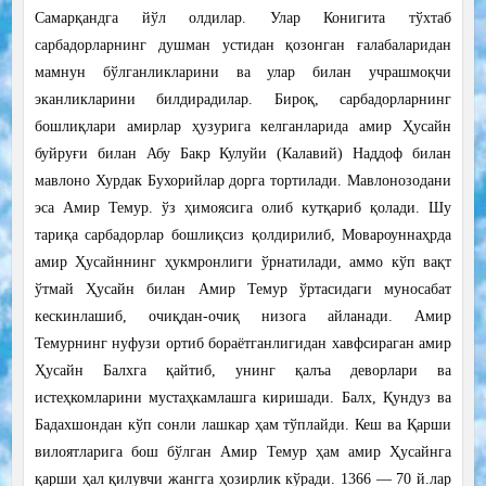
Самарқандга йўл олдилар. Улар Конигита тўхтаб
сарбадорларнинг душман устидан қозонган ғалабаларидан
мамнун бўлганликларини ва улар билан учрашмоқчи
эканликларини билдирадилар. Бироқ, сарбадорларнинг
бошлиқлари амирлар ҳузурига келганларида амир Ҳусайн
буйруғи билан Абу Бакр Кулуйи (Калавий) Наддоф билан
мавлоно Хурдак Бухорийлар дорга тортилади. Мавлонозодани
эса Амир Темур. ўз ҳимоясига олиб кутқариб қолади. Шу
тариқа сарбадорлар бошлиқсиз қолдирилиб, Мовароуннаҳрда
амир Ҳусайннинг ҳукмронлиги ўрнатилади, аммо кўп вақт
ўтмай Ҳусайн билан Амир Темур ўртасидаги муносабат
кескинлашиб, очиқдан-очиқ низога айланади. Амир
Темурнинг нуфузи ортиб бораётганлигидан хавфсираган амир
Ҳусайн Балхга қайтиб, унинг қалъа деворлари ва
истеҳкомларини мустаҳкамлашга киришади. Балх, Қундуз ва
Бадахшондан кўп сонли лашкар ҳам тўплайди. Кеш ва Қарши
вилоятларига бош бўлган Амир Темур ҳам амир Ҳусайнга
қарши ҳал қилувчи жангга ҳозирлик кўради. 1366 — 70 й.лар