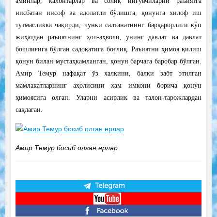
аминлар, калонтарлар ва солиқ йиғувчиларни раъиятга
нисбатан инсоф ва адолатли бўлишга, қонунга хилоф иш
тутмасликка чақирди, чунки салтанатнинг барқарорлиги кўп
жиҳатдан раъиятнинг ҳол-аҳволи, унинг давлат ва давлат
бошлиғига бўлган садоқатига боғлиқ. Раъиятни ҳимоя қилиш
қонун билан мустаҳкамланган, қонун барчага баробар бўлган.
Амир Темур нафақат ўз халқини, балки забт этилган
мамлакатларнинг аҳолисини ҳам имкони борича қонун
ҳимоясига олган. Уларни асирлик ва талон-тарожлардан
сақлаган.
Амир Темур босиб олган ерлар