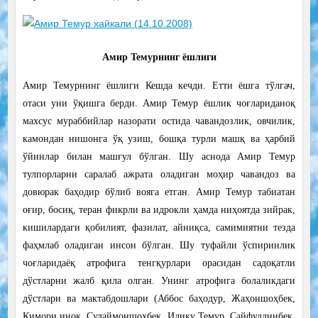
Амир Темурнинг ёшлиги
Амир Темурнинг ёшлиги Кешда кечди. Етти ёшга тўлгач,
отаси уни ўқишга берди. Амир Темур ёшлик чоғлариданоқ
махсус мураббийлар назорати остида чавандозлик, овчилик,
камондан нишонга ўқ узиш, бошқа турли машқ ва ҳарбий
ўйинлар билан машғул бўлган. Шу аснода Амир Темур
тулпорларни саралаб ажрата оладиган моҳир чавандоз ва
довюрак баҳодир бўлиб вояга етган. Амир Темур табиатан
оғир, босиқ, теран фикрли ва идрокли ҳамда ниҳоятда зийрак,
кишилардаги қобилият, фазилат, айниқса, самимиятни тезда
фаҳмлаб оладиган инсон бўлган. Шу туфайли ўспиринлик
чоғларидаёқ атрофига тенгқурлари орасидан садоқатли
дўстларни жалб қила олган. Унинг атрофига болаликдаги
дўстлари ва мактабдошлари (Аббос баҳодур, Жаҳоншоҳбек,
Қимори иноқ, Сулаймоншоҳбек, Идику Темур, Сайфуддинбек,