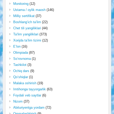
Monitoring
(12)
Ustama / oylik maosh
(146)
Milliy sertifikat
(37)
Boshlang‘ich ta’lim
(22)
Chet tili yangiliklari
(44)
Ta’lim yangiliklari
(373)
Xorijda ta’lim tizimi
(12)
E’lon
(16)
Olimpiada
(87)
So‘rovnoma
(1)
Tashkilot
(3)
Ochiq dars
(9)
Qo‘shiqlar
(1)
Malaka oshirish
(19)
Imtihonga tayyorgarlik
(63)
Foydali veb saytlar
(6)
Nizom
(37)
Abituriyentga yordam
(72)
Ommalashtirish
(9)