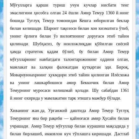
Мўғулларга қарши туриш учун кучлар нисбати тенг
эмаслигини ҳисобга олган 24 ёшли Амир Темур 1360 й.нинг
бошида Туғлуқ Темур томонидан Кешга юборилган беклар
билан келишади. Шароит тақозоси билан хон хизматига ўтиб,
унинг ёрлиғи билан ўз вилоятининг доруғасн этиб тайин
қилинади. Шубҳасиз, бу ноиложлиқдан қўйилган сиёсий
ҳамда стратегик қадам бўлиб, бу билан Амир Темур
мўғулларнинг навбатдаги талонтарожининг оддини олган,
мамлакат ва халқни фалокатдан қутқарган эди. Бироқ,
Мовароуннахрнинг ҳукмдори этиб тайин қилинган Илёсхожа
ва унинг лашкарбошиси амир Беккичик билан Амир
Темурнинг муросаси келишмай қолади. Шу сабабдан 1361
й.нинг охирида у мамлакатни тарк этишга мажбур бўлади.
Хиванинг жан.да, Урганжий даштида Амир Темур Туғлуқ
Темурнинг яна бир рақиби — қайноғаси амир Ҳусайн билан
учрашади. Амир Темур мўғуллар билан курашиш мақсадида у
билан бирлашиб, икковлон куч тўплашга киришади. Дастлаб