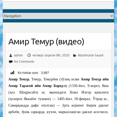
Амир Темур (видео)
admin
четверг апреля 9th, 2020
Mashhurlar hayoti
No Comments
Ko‘rishlar soni
3,997
Амир Темур
, Темур, Темурбек (тўлиқ исми
Амир Темур ибн
Амир Тарағой ибн Амир Барқул
) (1336-йил, 9-апрел, Кеш
(ҳоз. Шаҳрисабз) ш. яқинидаги Хожа Илғор қишлоғи
(ҳозирги Яккабоғ тумани) — 1405-йил, 18-феврал, Ўтрор ш.,
Самарқандда дафн этилган) — ўрта асрнинг йирик давлат
арбоби, буюк саркарда, кучли, марказлашган давлат асосчиси,