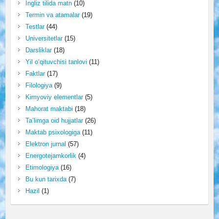
Ingliz tilida matn
(10)
Termin va atamalar
(19)
Testlar
(44)
Universitetlar
(15)
Darsliklar
(18)
Yil o‘qituvchisi tanlovi
(11)
Faktlar
(17)
Filologiya
(9)
Kimyoviy elementlar
(5)
Mahorat maktabi
(18)
Ta’limga oid hujjatlar
(26)
Maktab psixologiga
(11)
Elektron jurnal
(57)
Energotejamkorlik
(4)
Etimologiya
(16)
Bu kun tarixda
(7)
Hazil
(1)