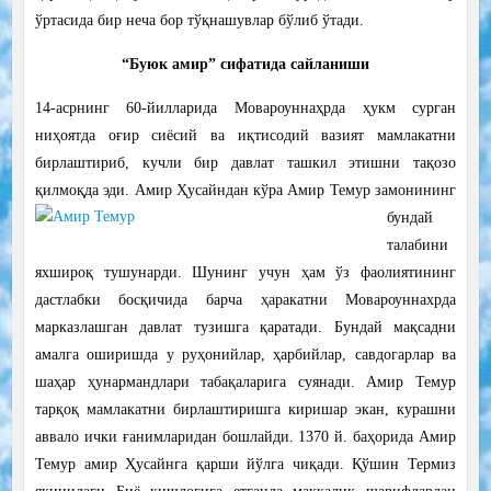
ўртасида бир неча бор тўқнашувлар бўлиб ўтади.
“Буюк амир” сифатида сайланиши
14-асрнинг 60-йилларида Мовароуннаҳрда ҳукм сурган
ниҳоятда оғир сиёсий ва иқтисодий вазият мамлакатни
бирлаштириб, кучли бир давлат ташкил этишни тақозо
қилмоқда эди.
Амир Ҳусайндан кўра Амир Темур замонининг
бундай
талабини
яхшироқ тушунарди. Шунинг учун ҳам ўз фаолиятининг
дастлабки босқичида барча ҳаракатни Мовароуннахрда
марказлашган давлат тузишга қаратади. Бундай мақсадни
амалга оширишда у руҳонийлар, ҳарбийлар, савдогарлар ва
шаҳар ҳунармандлари табақаларига суянади. Амир Темур
тарқоқ мамлакатни бирлаштиришга киришар экан, курашни
аввало ички ғанимларидан бошлайди. 1370 й. баҳорида Амир
Темур амир Ҳусайнга қарши йўлга чиқади. Қўшин Термиз