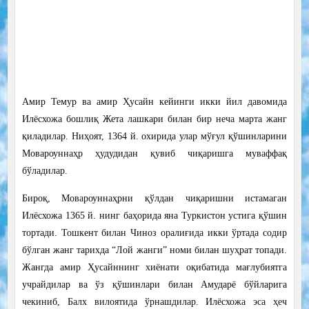
Амир Темур ва амир Ҳусайн кейинги икки йил давомида
Илёсхожа бошлиқ Жета лашкари билан бир неча марта жанг
қиладилар. Ниҳоят, 1364 й. охирида улар мўғул қўшинларини
Мовароуннаҳр ҳудудидан қувиб чиқаришга муваффақ
бўладилар.
Бироқ, Мовароуннаҳрни қўлдан чиқаришни истамаган
Илёсхожа 1365 й. нинг баҳорида яна Туркистон устига қўшин
тортади. Тошкент билан Чиноз оралиғида икки ўртада содир
бўлган жанг тарихда “Лой жанги” номи билан шуҳрат топади.
Жангда амир Ҳусайннинг хиёнати оқибатида мағлубиятга
учрайдилар ва ўз қўшинлари билан Амударё бўйларига
чекиниб, Балх вилоятида ўрнашдилар. Илёсхожа эса ҳеч