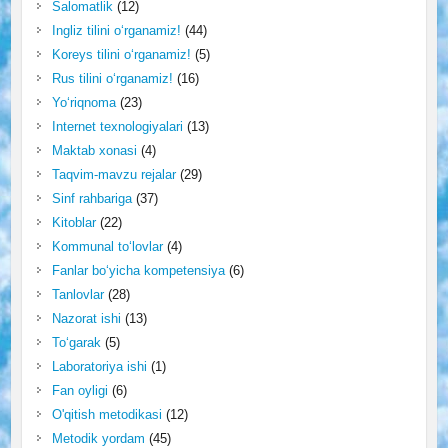
Salomatlik
(12)
Ingliz tilini o‘rganamiz!
(44)
Koreys tilini o‘rganamiz!
(5)
Rus tilini o‘rganamiz!
(16)
Yo‘riqnoma
(23)
Internet texnologiyalari
(13)
Maktab xonasi
(4)
Taqvim-mavzu rejalar
(29)
Sinf rahbariga
(37)
Kitoblar
(22)
Kommunal to‘lovlar
(4)
Fanlar bo‘yicha kompetensiya
(6)
Tanlovlar
(28)
Nazorat ishi
(13)
To‘garak
(5)
Laboratoriya ishi
(1)
Fan oyligi
(6)
O'qitish metodikasi
(12)
Metodik yordam
(45)