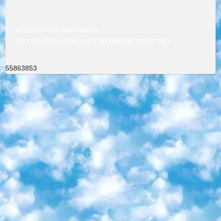
© Все права защищены
РЕСПУБЛИКА УЗБЕКИСТАН МИНИСТРЕРСТВО ДОШКОЛЬНОГО И ШКОЛЬНОГО ОБРАЗОВАНИЯ КОМАНДА в общеобразовательных учреждениях в 2023-2024 учебном году организация и проведение итоговой государственной аттестации обучающихся о Министра дошкольного и школьного образования Республики Узбекистан от 4 марта 2008 года (постановлением Минюста от 20 марта 2008 года № 1778 государственной регистрации) «Итоговое состояние учащихся общего среднего образования на основании положения об утверждении положения об аттестации общего среднего образования выпускной экзамен студентов в образовательных учреждениях в 2023-2024 учебном году В целях организации и прохождения аттестации приказываю: 1. Следующее: перечень предметов, по которым будет проводиться итоговая государственная аттестация и экзамен формы перевода согласно приложению 1; сертификаты международного образца, оценивающие уровень владения иностранными языками перечень согласно приложению 2; 2. Педагогический при специализированных образовательных учреждениях. научно-практический центр квалификации и международной оценки (Д.Давидова) 2024 г. До 25 марта: задания по предметам, по которым будет проводиться итоговая аттестация разработка и утверждение технических условий; итоговая аттестация на основании разработанного предметного задания разработка вопросов по предметам (устно и письменно), экзамен передача; общеобразовательные средние школы и специальные учебные заведения учащиеся выпускных классов школ и интернатов в агентской системе подготовка базы данных экзаменационных материалов и критериев оценки; перевод базы экзаменационных материалов на все языки обучения подать в Республиканский образовательный центр для изготовления; варианты экзаменов на основе разработанных контрольных материалов пусть будут поставлены задачи формирования. 3. Республиканский образовательный центр (Ш.Худайкулов) до 5 апреля 2024 года. до: база данных предоставленных экзаменационных материалов на все языки обучения перевод и экспертиза; для слепых, слабовидящих, глухих, слабослышащих и умственно отсталых детей учащиеся выпускных классов специализированных школ и школ-интернатов база данных экзаменационных материалов на всех преподаваемых языках подготовка критериев оценки; специализированные школы для умственно отсталых детей и технологии для учащихся выпускных классов школ-интернатов разработка соответствующих рекомендаций и критериев проведения ЕГЭ по естествознанию давать задания. 4. Педагогический при специализированных образовательных учреждениях. Научно-практический центр навыков и международной оценки (Д.Давидова), Республика образовательный центр (Худайкулов Ш.) итоговый государственный аттестационный экзамен ориентирован на творческое и логическое мышление при подготовке базы материалов учитывать введение заданий. 5. Следует отметить, что: сертификат государственного образца о знании общеобразовательного предмета и как минимум национальный уровень B1 по предметам на иностранных языках, указанным в Приложении 2. или международно признанный сертификат эквивалентного уровня студенты, изучающие определенный предмет, освобождаются от экзамена; по соответствующим предметам запланирована итоговая государственная аттестация за день до дня, путем жеребьевки Рабочей группой (в письменной форме по предметам, проводимым в форме) из числа сформированных вариантов выбрано 2 варианта; 2 выбранных варианта экзамена анонсированы на официальном сайте министерства и все выпускники по всей стране на основе этих вариантов проводит итоговую государственную аттестацию. 6. Государственное образование учащихся средних общеобразовательных учреждений. знания в соответствии с квалификационными требованиями, которые необходимо приобрести на основании стандартов итоговый (выпускной) контроль для 9 и 11 классов в целях тестирования Экзамены (далее – экзамены) состоят из предметов, перечисленных в приложении 1. будет сделано. 7. Экзамены пройдут с 26 мая по 15 июня 2024 г. (кроме науки физического воспитания). 8. Физическая для учащихся 9 классов общесредних образовательных учреждений. Экзамены по предмету «Образование, квалификация медицина» 1-6 мая 2024 года. сотрудники перевести под присмотр (с отклонениями в физическом или умственном развитии) специализированная школа для детей, школы-интернаты и со сколиозом школы-интернаты санаторного типа для больных детей исключены). 9. Он был слепым, слабовидящим и имел нарушения опорно-двигательного аппарата. экзамены в специализированных школах и интернатах для детей должны проводиться исходя из требований, предъявляемых к общеобразовательным учреждениям (физкультура кроме науки). 10. Специализированная школа для глухих и слабослышащих детей. и экзамены в интернатах и быть реализован в виде письменного теста по математике. 11. Специальность для умственно отсталых детей. Для 9 класса Родной язык и литературное письмо Государственный язык (язык обучения – узбекский). для неклассов) написано Математическое письмо Письменная/устная история Узбекистана Физическое воспитание практично Итоговый контроль Для 11 класса Написание родного языка и литературы (эссе) Математическое письмо Узбекский язык (обучение на узбекском языке) не посещающее общее среднее образование для учреждений)/Образовательное учреждение выбор письменный и устный Иностранный язык письменный/устный Письменная/устная история Узбекистана *По выбору студента:  Химия  Физика  Основы государственного права  География 10 бесплатных образовательных ресурсов - Мы составили подборку онлайн-проектов с интерактивными упражнениями, видеолекциями и статьями. Они помогут вам обрести новые и освежить старые знания бесплатно. 1. «ИНТУИТ» Старейшая образовательная площадка Рунета. Здесь вы найдёте сотни текстовых и видеокурсов на десятки различных тем — от программирования до психологии. Многие курсы подготовлены российскими университетами и крупными международными компаниями вроде Intel и Microsoft. Самостоятельное обучение бесплатное, но желающие могут оплатить услуги персональных наставников. 2. «Смартия» знакомит с актуальными профессиями и подсказывает, как им обучаться. Выбрав заинтересовавшую вас специальность — SMM-специалист, фотограф, веб-дизайнер или другую, — увидите список необходимых для неё умений. Чтобы вы могли освоить их самостоятельно, для каждого умения площадка отображает подборку ссылок на учебные материалы. Хотя «Смартия» ориентируется на русскоязычную аудиторию, часть контента всё же доступна только на английском. 3. «Лекторий Физтеха» Проект Московского физико-технического института (Физтеха). С его помощью вы можете смотреть онлайн серии лекций, записанные на видео в этом вузе. В числе доступных предметов — физика, биология, химия, информационные технологии и другие. К некоторым лекциям администрация ресурса прилагает готовые конспекты, которые можно скачивать в PDF-формате. 4. ITMOcourses Онлайн-площадка Санкт-Петербургского национального исследовательского университета информационных технологий, механики и оптики (ИТМО). Ресурс предоставляет свободный доступ к курсам, разработанным в этом вузе. Каталог материалов разбит на четыре категории: «Оптические системы и технологии», «Приборостроение и робототехника», «Информационные технологии» и «Биотехнологии». Курсы состоят из видеолекций, интерактивных демонстраций и заданий. 5. «КиберЛенинка» Электронная научная библиотека открытого доступа. Каталог площадки регулярно обрастает текстами статей из различных научных изданий. Сгруппированные по журналам и рубрикам публикации можно читать онлайн или скачивать целиком в PDF-формате. Проект нацелен на популяризацию науки за счёт открытого доступа к качественной информации. 6. «ПостНаука» На этом ресурсе публикуют подборки видеолекций, составленные экспертами из разных отраслей и объединённые общими темами. Среди них, к примеру, есть серии «Биоинформатика и геномика», «Культура средневековой Скандинавии» и Cinema Studies о теории кино. Каждая подборка лекций — логически связанная история, рассказанная экспертом от первого лица. Кроме того, на сайте появляются научно-образовательные статьи и тесты на разные темы. 7. «Newочём» Команда проекта «Newочём» отбирает самые интересные тексты из англоязычных СМИ и переводит те из них, за которые голосуют участники сообщества «ВКонтакте». По большей части это научно-популярные статьи. Редакторы придумывают лишь заголовки, в остальном содержание переводов соответствует оригиналам. Полные тексты можно читать прямо в социальной сети. 8. InternetUrok Онлайн-база материалов по основным дисциплинам школьной программы. Информация на сайте структурирована по классам, предметам и темам (урокам). Каждый урок состоит из видеолекций и конспектов. Есть также интерактивные тренажёры и тесты для закрепления пройденного материала. Даже если вы давно окончили школу, возможность повторить программу старших классов всегда может пригодиться. 9. Edutainme Ещё один ресурс об образовании. В отличие от Newtonew, как мне кажется, Edutainme больше ориентируется на представителей индустрии: педагогов, предпринимателей, разработчиков образовательных проектов. Но и любой, кто просто стремится к саморазвитию, найдёт на сайте много полезного и интересного для себя. Например, информацию о новых курсах и образовательных сервисах. 10. Newtonew Онлайн-медиа об образовании и обучении в широком смысле. Авторы Newtonew пишут об инструментах, заведениях, тактиках и стратегиях, которые помогают учить других и получать новые знания самостоятельно. На этой площадке вы найдёте новости, обзоры, аналитические мате
55863853