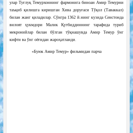
улар Туғлуқ Темурхоннинг фармонига биноан Амир Темурни
таъқиб қилишга киришган Хива доруғаси Тўқол (Таваккал)
билан жанг қиладилар. Сўнгра 1362 й.нинг кузида Сеистонда
вилоят ҳукмдори Малик Қутбиддиннинг тарафида туриб
мекронийлар билан бўлган тўқнашувда Амир Темур ўнг
кифти ва ўнг оёғидан жароҳатланди.
«Буюк Амир Темур» фильмидан парча