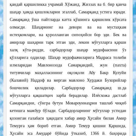
қандай қаршиликка учрамай Хўжанд, Жиззах ва б. бир қанча
шаҳар ҳамда қишлокларни эгаллаб, Самарқанд устига юради.
Самарқанд ўша пайтларда катта қўшинга қаршилик кўрсата
олмасди. Шаҳарнинг на девори ва на мустаҳкам
истеҳкомлари, на қуролланган сипоҳийси бор эди. Бек ва
амирлар шаҳарни тарк этган эди, лекин мўғулларга қарши
халқ кўта-ридди, сарбадорлар шаҳар мудофаасини ўз
қўлларига оддилар. Шаҳар мудофаачиларига Мадраса толиби
илмларидан Мавлонозода Самарқандий, жун (пахта)
титувчилар маҳалласининг оқсоқоли Абу Бакр Кулуйи
(Калавий) Наддоф ва мерган мавлоно Хурдаки Бухорийлар
бошчилик қиладилар. Сарбадорлар Самарқанд ш.да
мўғулларга қақшатқич зарба берадилар. Илёсхожа дастлаб
Самарқандни, сўнгра бутун Мовароуннаҳрни ташлаб чиқиб
кетишга мажбур бўлади. Сарбадорларнинг мўғуллар устидан
қозонган ғалабаси ҳақидаги хабар амир Ҳусайн билан Амир
Темурга ҳам бориб етган. Амир Темур қишни Қаршида,
Ҳусайн эса Амударё бўйида ўтказиб, 1366 й. баҳорида