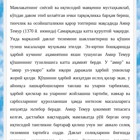
Мамлакатнинг сиёсий ва иқтисодий мавқеини мустаҳкамлаб,
кўпдан давом этиб келаётган ички тарқоқликка барҳам бериш,
тинчлик ва осойишталикни қарор топтириш мақсадида Амир
Темур (1370 й. июнида) Самарқандда катта қурултой чақирди.
Унда марказий давлат тизимини шакллантириш ва қўшин
тузиш масалалари муҳокама этилди. Эл-юртни бошқаришда
ҳарбий кучнинг аҳамиятини яхши тушунган Амир Темур
қўшиннинг тузилишига катта аҳамият берди. У “амир” ва
“амир ул-умаро” каби юқори даражали ҳарбий унвонлар
жорий қилди. Қўшинни ҳарбий жиҳатдан ислоҳ қилар экан, у
айниқса лашкарбошиларни танлаш ва уларни тарбиялаш,
ҳарбий қисмлар ва уларнинг жойлашиш тартиби, навкар ва
сарбозларнинг қуролланиши ҳамда интизом масалаларига
ниҳоятда эътибор беради. Амир Темур ҳокимият тепасига
келгач, дастлабки вақтлардаёқ мамлакатда рўй берган оғир
иқтисодий тангликни бартараф қилиш учун энг аввало солиқ
тизимини тартибга содди. Давлат солиқларини йиғишда