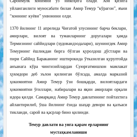
Сароймулк хонимни ўз никоҳига олади. Хон қизига
уйланганлиги муносабати билан Амир Темур “кўрагон”, яъни
“хоннинг куёви” унвонини олди.
1370 йилнинг 11 апрелида Чиғатой улусининг барча беклари,
амирлари, вилоят ва туманларнинг доруғалари ҳамда
Термизнинг саййидлари (худовандзодалари), шунингдек Амир
Темурнинг ёшликдан бирга бўлган қуролдош дўстлари ва
пири Саййид Бараканинг иштирокида ўтказилган қурултойда
анъанага кўра чингизийлардан Суюрғатмишхон мамлакат
ҳукмдори деб эълон қилинган бўлсада, амалда марказий
ҳокимиятни Амир Темур ўзи бошқарди, вилоятлардаги
ҳокимиятни ўғиллари, набиралари ва яқин амирлари орқали
идора қилди. Самарқанд Амир Темур давлатининг пойтахтига
айлантирилиб, ўша йилнинг ёзида шаҳар девори ва қалъаси
тикланди, сарой ва қасрлар бино қилинди.
Темур давлати ва унга қарам ерларнинг
мустаҳкамланиши