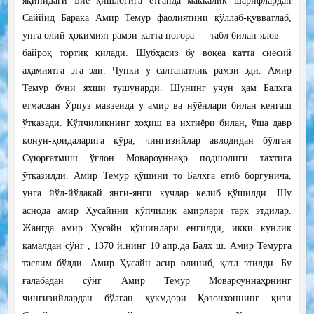
яқинидаги Биё қишлоғига етганда маккалик шарифлардан
Саййид Барака Амир Темур фаолиятини қўллаб-қувватлаб,
унга олий ҳокимият рамзи катта ноғора — табл билан ялов —
байроқ тортиқ қилади. Шубҳасиз бу воқеа катта сиёсий
аҳамиятга эга эди. Чунки у салтанатлик рамзи эди. Амир
Темур буни яхши тушунарди. Шунинг учун ҳам Балхга
етмасдан Ўрпуз мавзеида у амир ва нўёнлари билан кенгаш
ўтказади. Кўпчиликнинг хоҳиш ва ихтиёри билан, ўша давр
қонун-қоидаларига кўра, чингизийлар авлодидан бўлган
Суюрғатмиш ўғлон Мовароуннаҳр подшолиги тахтига
ўтқазилди. Амир Темур қўшини то Балхга етиб боргунича,
унга йўл-йўлакай янги-янги кучлар келиб қўшилди. Шу
аснода амир Ҳусайнни кўпчилик амирлари тарк этдилар.
Жангда амир Ҳусайн қўшинлари енгилди, икки кунлик
қамалдан сўнг , 1370 й.нинг 10 апр.да Балх ш. Амир Темурга
таслим бўлди. Амир Ҳусайн асир олиниб, қатл этилди. Бу
ғалабадан сўнг Амир Темур Мовароуннаҳрнинг
чингизийлардан бўлган ҳукмдори Қозонхоннинг қизи