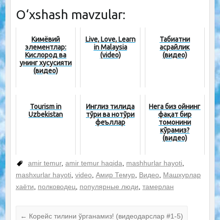
O‘xshash mavzular:
Кимёвий
Live, Love, Learn
Табиатни
элементлар:
in Malaysia
асрайлик
Кислород ва
(video)
(видео)
унинг хусусияти
(видео)
Tourism in
Инглиз тилида
Нега биз ойнинг
Uzbekistan
тўғри ва нотўғри
фақат бир
феъллар
томонини
кўрамиз?
(видео)
amir temur
,
amir temur haqida
,
mashhurlar hayoti
,
mashxurlar hayoti
,
video
,
Амир Темур
,
Видео
,
Машхурлар
хаёти
,
полководец
,
популярные люди
,
тамерлан
←
Корейс тилини ўрганамиз! (видеодарслар #1-5)