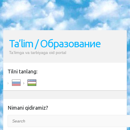
Ta’lim / Образование
Ta’limga va tarbiyaga oid portal
Tilni tanlang:
Nimani qidiramiz?
Search