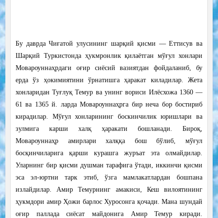
Бу даврда Чиғатой улусининг шарқий қисми — Еттисув ва
Шарқий Туркистонда ҳукмронлик қилаётган мўғул хонлари
Мовароуннаҳрдаги оғир сиёсий вазиятдан фойдаланиб, бу
ерда ўз ҳокимиятини ўрнатишга ҳаракат киладилар. Жета
хонларидан Туғлуқ Темур ва унинг вориси Илёсхожа 1360 —
61 ва 1365 й. ларда Мовароуннаҳрга бир неча бор бостириб
кирадилар. Мўғул хонларининг боскинчилик юришлари ва
зулмига карши халқ ҳаракати бошланади. Бироқ,
Мовароуннаҳр амирлари халққа бош бўлиб, мўғул
босқинчиларига қарши курашга журъат эта олмайдилар.
Уларнинг бир қисми душман тарафига ўтади, иккинчи қисми
эса эл-юртни тарк этиб, ўзга мамлакатлардан бошпана
излайдилар. Амир Темурнинг амакиси, Кеш вилоятининг
ҳукмдори амир Ҳожи барлос Хуросонга қочади. Мана шундай
оғир паллада сиёсат майдонига Амир Темур киради.