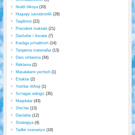
Ibratli hikoya
(10)
Huquqiy savodxonlik
(28)
Taqdimot
(22)
Prezident maktabi
(21)
Dasturlar / ilovalar
(7)
Kasbga yo'naltirish
(14)
Tarqatma materiallar
(13)
Dars ishlanma
(34)
Reklama
(2)
Masalalarni yechish
(1)
Ertaklar
(2)
Yoshlar ittifoqi
(1)
So‘ragan edingiz
(35)
Maqolalar
(43)
She’rlar
(13)
Davlatlar
(12)
Strategiya
(4)
Tadbir ssenariysi
(18)