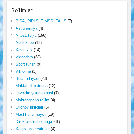
Bo‘limlar
PISA, PIRLS, TIMSS, TALIS
(7)
Astronomiya
(4)
Attestatsiya
(156)
Audiokitob
(18)
Xavfsizlik
(14)
Videodars
(38)
Sport turlari
(9)
Viktorina
(3)
Bola tarbiyasi
(23)
Maktab direktoriga
(12)
Lavozim yo'riqnomasi
(7)
Maktabgacha ta’lim
(4)
O‘lchov birliklari
(5)
Mashhurlar hayoti
(19)
Direktor o‘rinbosariga
(61)
Xorijiy universitetlar
(4)