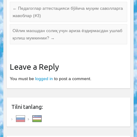
←
Педагоглар аттестацияси бўйича муҳим саволларга
жавоблар (#3)
Ойлик маошдан солиқ учун ариза ёздирмасдан ушлаб
қолиш мумкинми?
→
Leave a Reply
You must be
logged in
to post a comment.
Tilni tanlang: