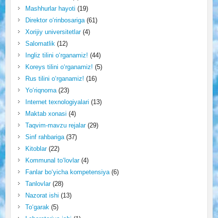
Mashhurlar hayoti
(19)
Direktor o‘rinbosariga
(61)
Xorijiy universitetlar
(4)
Salomatlik
(12)
Ingliz tilini o‘rganamiz!
(44)
Koreys tilini o‘rganamiz!
(5)
Rus tilini o‘rganamiz!
(16)
Yo‘riqnoma
(23)
Internet texnologiyalari
(13)
Maktab xonasi
(4)
Taqvim-mavzu rejalar
(29)
Sinf rahbariga
(37)
Kitoblar
(22)
Kommunal to‘lovlar
(4)
Fanlar bo‘yicha kompetensiya
(6)
Tanlovlar
(28)
Nazorat ishi
(13)
To‘garak
(5)