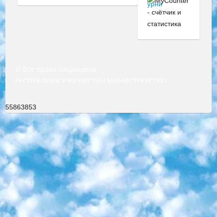
© Все права защищены
РЕСПУБЛИКА УЗБЕКИСТАН МИНИСТРЕРСТВО ДОШКОЛЬНОГО И ШКОЛЬНОГО ОБРАЗОВАНИЯ КОМАНДА в общеобразовательных учреждениях в 2023-2024 учебном году организация и проведение итоговой государственной аттестации обучающихся о Министра дошкольного и школьного образования Республики Узбекистан от 4 марта 2008 года (постановлением Минюста от 20 марта 2008 года № 1778 государственной регистрации) «Итоговое состояние учащихся общего среднего образования на основании положения об утверждении положения об аттестации общего среднего образования выпускной экзамен студентов в образовательных учреждениях в 2023-2024 учебном году В целях организации и прохождения аттестации приказываю: 1. Следующее: перечень предметов, по которым будет проводиться итоговая государственная аттестация и экзамен формы перевода согласно приложению 1; сертификаты международного образца, оценивающие уровень владения иностранными языками перечень согласно приложению 2; 2. Педагогический при специализированных образовательных учреждениях. научно-практический центр квалификации и международной оценки (Д.Давидова) 2024 г. До 25 марта: задания по предметам, по которым будет проводиться итоговая аттестация разработка и утверждение технических условий; итоговая аттестация на основании разработанного предметного задания разработка вопросов по предметам (устно и письменно), экзамен передача; общеобразовательные средние школы и специальные учебные заведения учащиеся выпускных классов школ и интернатов в агентской системе подготовка базы данных экзаменационных материалов и критериев оценки; перевод базы экзаменационных материалов на все языки обучения подать в Республиканский образовательный центр для изготовления; варианты экзаменов на основе разработанных контрольных материалов пусть будут поставлены задачи формирования. 3. Республиканский образовательный центр (Ш.Худайкулов) до 5 апреля 2024 года. до: база данных предоставленных экзаменационных материалов на все языки обучения перевод и экспертиза; для слепых, слабовидящих, глухих, слабослышащих и умственно отсталых детей учащиеся выпускных классов специализированных школ и школ-интернатов база данных экзаменационных материалов на всех преподаваемых языках подготовка критериев оценки; специализированные школы для умственно отсталых детей и технологии для учащихся выпускных классов школ-интернатов разработка соответствующих рекомендаций и критериев проведения ЕГЭ по естествознанию давать задания. 4. Педагогический при специализированных образовательных учреждениях. Научно-практический центр навыков и международной оценки (Д.Давидова), Республика образовательный центр (Худайкулов Ш.) итоговый государственный аттестационный экзамен ориентирован на творческое и логическое мышление при подготовке базы материалов учитывать введение заданий. 5. Следует отметить, что: сертификат государственного образца о знании общеобразовательного предмета и как минимум национальный уровень B1 по предметам на иностранных языках, указанным в Приложении 2. или международно признанный сертификат эквивалентного уровня студенты, изучающие определенный предмет, освобождаются от экзамена; по соответствующим предметам запланирована итоговая государственная аттестация за день до дня, путем жеребьевки Рабочей группой (в письменной форме по предметам, проводимым в форме) из числа сформированных вариантов выбрано 2 варианта; 2 выбранных варианта экзамена анонсированы на официальном сайте министерства и все выпускники по всей стране на основе этих вариантов проводит итоговую государственную аттестацию. 6. Государственное образование учащихся средних общеобразовательных учреждений. знания в соответствии с квалификационными требованиями, которые необходимо приобрести на основании стандартов итоговый (выпускной) контроль для 9 и 11 классов в целях тестирования Экзамены (далее – экзамены) состоят из предметов, перечисленных в приложении 1. будет сделано. 7. Экзамены пройдут с 26 мая по 15 июня 2024 г. (кроме науки физического воспитания). 8. Физическая для учащихся 9 классов общесредних образовательных учреждений. Экзамены по предмету «Образование, квалификация медицина» 1-6 мая 2024 года. сотрудники перевести под присмотр (с отклонениями в физическом или умственном развитии) специализированная школа для детей, школы-интернаты и со сколиозом школы-интернаты санаторного типа для больных детей исключены). 9. Он был слепым, слабовидящим и имел нарушения опорно-двигательного аппарата. экзамены в специализированных школах и интернатах для детей должны проводиться исходя из требований, предъявляемых к общеобразовательным учреждениям (физкультура кроме науки). 10. Специализированная школа для глухих и слабослышащих детей. и экзамены в интернатах и быть реализован в виде письменного теста по математике. 11. Специальность для умственно отсталых детей. Для 9 класса Родной язык и литературное письмо Государственный язык (язык обучения – узбекский). для неклассов) написано Математическое письмо Письменная/устная история Узбекистана Физическое воспитание практично Итоговый контроль Для 11 класса Написание родного языка и литературы (эссе) Математическое письмо Узбекский язык (обучение на узбекском языке) не посещающее общее среднее образование для учреждений)/Образовательное учреждение выбор письменный и устный Иностранный язык письменный/устный Письменная/устная история Узбекистана *По выбору студента:  Химия  Физика  Основы государственного права  География 10 бесплатных образовательных ресурсов - Мы составили подборку онлайн-проектов с интерактивными упражнениями, видеолекциями и статьями. Они помогут вам обрести новые и освежить старые знания бесплатно. 1. «ИНТУИТ» Старейшая образовательная площадка Рунета. Здесь вы найдёте сотни текстовых и видеокурсов на десятки различных тем — от программирования до психологии. Многие курсы подготовлены российскими университетами и крупными международными компаниями вроде Intel и Microsoft. Самостоятельное обучение бесплатное, но желающие могут оплатить услуги персональных наставников. 2. «Смартия» знакомит с актуальными профессиями и подсказывает, как им обучаться. Выбрав заинтересовавшую вас специальность — SMM-специалист, фотограф, веб-дизайнер или другую, — увидите список необходимых для неё умений. Чтобы вы могли освоить их самостоятельно, для каждого умения площадка отображает подборку ссылок на учебные материалы. Хотя «Смартия» ориентируется на русскоязычную аудиторию, часть контента всё же доступна только на английском. 3. «Лекторий Физтеха» Проект Московского физико-технического института (Физтеха). С его помощью вы можете смотреть онлайн серии лекций, записанные на видео в этом вузе. В числе доступных предметов — физика, биология, химия, информационные технологии и другие. К некоторым лекциям администрация ресурса прилагает готовые конспекты, которые можно скачивать в PDF-формате. 4. ITMOcourses Онлайн-площадка Санкт-Петербургского национального исследовательского университета информационных технологий, механики и оптики (ИТМО). Ресурс предоставляет свободный доступ к курсам, разработанным в этом вузе. Каталог материалов разбит на четыре категории: «Оптические системы и технологии», «Приборостроение и робототехника», «Информационные технологии» и «Биотехнологии». Курсы состоят из видеолекций, интерактивных демонстраций и заданий. 5. «КиберЛенинка» Электронная научная библиотека открытого доступа. Каталог площадки регулярно обрастает текстами статей из различных научных изданий. Сгруппированные по журналам и рубрикам публикации можно читать онлайн или скачивать целиком в PDF-формате. Проект нацелен на популяризацию науки за счёт открытого доступа к качественной информации. 6. «ПостНаука» На этом ресурсе публикуют подборки видеолекций, составленные экспертами из разных отраслей и объединённые общими темами. Среди них, к примеру, есть серии «Биоинформатика и геномика», «Культура средневековой Скандинавии» и Cinema Studies о теории кино. Каждая подборка лекций — логически связанная история, рассказанная экспертом от первого лица. Кроме того, на сайте появляются научно-образовательные статьи и тесты на разные темы. 7. «Newочём» Команда проекта «Newочём» отбирает самые интересные тексты из англоязычных СМИ и переводит те из них, за которые голосуют участники сообщества «ВКонтакте». По большей части это научно-популярные статьи. Редакторы придумывают лишь заголовки, в остальном содержание переводов соответствует оригиналам. Полные тексты можно читать прямо в социальной сети. 8. InternetUrok Онлайн-база материалов по основным дисциплинам школьной программы. Информация на сайте структурирована по классам, предметам и темам (урокам). Каждый урок состоит из видеолекций и конспектов. Есть также интерактивные тренажёры и тесты для закрепления пройденного материала. Даже если вы давно окончили школу, возможность повторить программу старших классов всегда может пригодиться. 9. Edutainme Ещё один ресурс об образовании. В отличие от Newtonew, как мне кажется, Edutainme больше ориентируется на представителей индустрии: педагогов, предпринимателей, разработчиков образовательных проектов. Но и любой, кто просто стремится к саморазвитию, найдёт на сайте много полезного и интересного для себя. Например, информацию о новых курсах и образовательных сервисах. 10. Newtonew Онлайн-медиа об образовании и обучении в широком смысле. Авторы Newtonew пишут об инструментах, заведениях, тактиках и стратегиях, которые помогают учить других и получать новые знания самостоятельно. На этой площадке вы найдёте новости, обзоры, аналитические мате
55863853