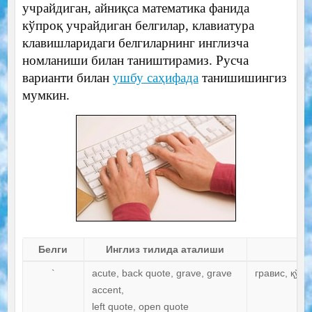
учрайдиган, айниқса математика фанида
кўпроқ учрайдиган белгилар, клавиатура
клавишларидаги белгиларнинг инглизча
номланиши билан таништирамиз. Русча
варианти билан
ушбу саҳифада
танишишингиз
мумкин.
Белги
Инглиз тилида аталиши
Т
`
acute, back quote, grave, grave
гравис, қўш
accent,
left quote, open quote