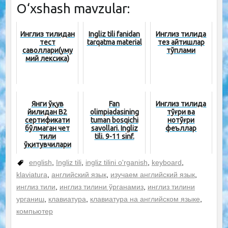
O‘xshash mavzular:
Инглиз тилидан
Ingliz tili fanidan
Инглиз тилида
тест
tarqatma material
тез айтишлар
саволлари(уму
тўплами
мий лексика)
Янги ўқув
Fan
Инглиз тилида
йилидан B2
olimpiadasining
тўғри ва
сертификати
tuman bosqichi
нотўғри
бўлмаган чет
savollari. Ingliz
феъллар
тили
tili. 9-11 sinf.
ўқитувчилари
ишга
олинмайдими?
english
,
Ingliz tili
,
ingliz tilini o'rganish
,
keyboard
,
klaviatura
,
английский язык
,
изучаем английский язык
,
инглиз тили
,
инглиз тилини ўрганамиз
,
инглиз тилини
урганиш
,
клавиатура
,
клавиатура на английском языке
,
компьютер