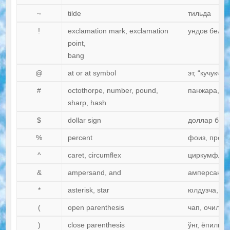
~
tilde
тильда
!
exclamation mark, exclamation
ундов белги
point,
bang
@
at or at symbol
эт, “кучукча”
#
octothorpe, number, pound,
панжара, ди
sharp, hash
$
dollar sign
доллар белг
%
percent
фоиз, проце
^
caret, circumflex
циркумфлекс
&
ampersand, and
амперсанд, 
*
asterisk, star
юлдузча, кў
(
open parenthesis
чап, очилган
)
close parenthesis
ўнг, ёпилган