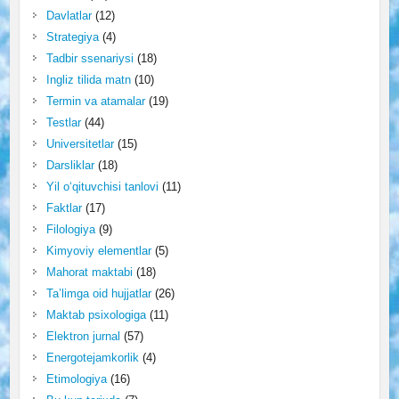
Davlatlar
(12)
Strategiya
(4)
Tadbir ssenariysi
(18)
Ingliz tilida matn
(10)
Termin va atamalar
(19)
Testlar
(44)
Universitetlar
(15)
Darsliklar
(18)
Yil o‘qituvchisi tanlovi
(11)
Faktlar
(17)
Filologiya
(9)
Kimyoviy elementlar
(5)
Mahorat maktabi
(18)
Ta’limga oid hujjatlar
(26)
Maktab psixologiga
(11)
Elektron jurnal
(57)
Energotejamkorlik
(4)
Etimologiya
(16)