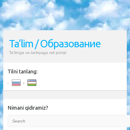
Ta’lim / Образование
Ta’limga va tarbiyaga oid portal
Tilni tanlang:
Nimani qidiramiz?
Search