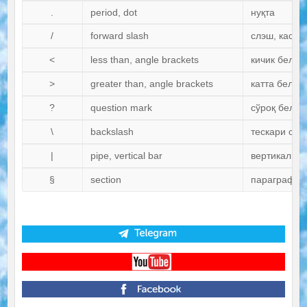
.
period, dot
нуқта
/
forward slash
слэш, каср 
<
less than, angle brackets
кичик белги
>
greater than, angle brackets
катта белги
?
question mark
сўроқ белги
\
backslash
тескари слэ
|
pipe, vertical bar
вертикал чи
§
section
параграф