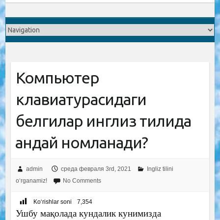
Компьютер
клавиатурасидаги
белгилар инглиз тилида
қандай номланади?
admin
среда февраля 3rd, 2021
Ingliz tilini
o‘rganamiz!
No Comments
Ko‘rishlar soni
7,354
Ушбу мақолада кундалик кунимизда