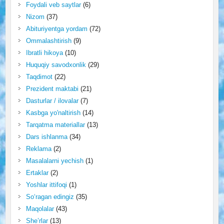
Foydali veb saytlar
(6)
Nizom
(37)
Abituriyentga yordam
(72)
Ommalashtirish
(9)
Ibratli hikoya
(10)
Huquqiy savodxonlik
(29)
Taqdimot
(22)
Prezident maktabi
(21)
Dasturlar / ilovalar
(7)
Kasbga yo'naltirish
(14)
Tarqatma materiallar
(13)
Dars ishlanma
(34)
Reklama
(2)
Masalalarni yechish
(1)
Ertaklar
(2)
Yoshlar ittifoqi
(1)
So‘ragan edingiz
(35)
Maqolalar
(43)
She’rlar
(13)