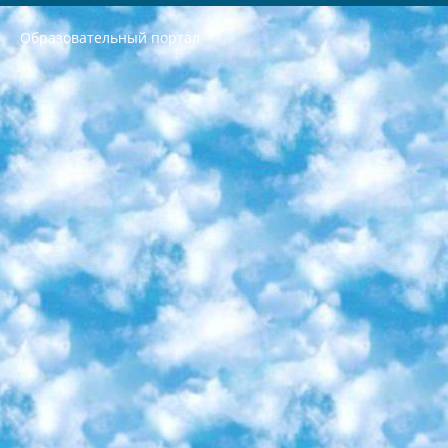
Образовательный портал
РЕСПУБЛИКА УЗБЕКИСТАН МИНИСТРЕРСТВО ДОШКОЛЬНОГО И ШКОЛЬНОГО ОБРАЗОВАНИЯ КОМАНДА в общеобразовательных учреждениях в 2023-2024 учебном году организация и проведение итоговой государственной аттестации обучающихся о Министра дошкольного и школьного образования Республики Узбекистан от 4 марта 2008 года (постановлением Минюста от 20 марта 2008 года № 1778 государственной регистрации) «Итоговое состояние учащихся общего среднего образования на основании положения об утверждении положения об аттестации общего среднего образования выпускной экзамен студентов в образовательных учреждениях в 2023-2024 учебном году В целях организации и прохождения аттестации приказываю: 1. Следующее: перечень предметов, по которым будет проводиться итоговая государственная аттестация и экзамен формы перевода согласно приложению 1; сертификаты международного образца, оценивающие уровень владения иностранными языками перечень согласно приложению 2; 2. Педагогический при специализированных образовательных учреждениях. научно-практический центр квалификации и международной оценки (Д.Давидова) 2024 г. До 25 марта: задания по предметам, по которым будет проводиться итоговая аттестация разработка и утверждение технических условий; итоговая аттестация на основании разработанного предметного задания разработка вопросов по предметам (устно и письменно), экзамен передача; общеобразовательные средние школы и специальные учебные заведения учащиеся выпускных классов школ и интернатов в агентской системе подготовка базы данных экзаменационных материалов и критериев оценки; перевод базы экзаменационных материалов на все языки обучения подать в Республиканский образовательный центр для изготовления; варианты экзаменов на основе разработанных контрольных материалов пусть будут поставлены задачи формирования. 3. Республиканский образовательный центр (Ш.Худайкулов) до 5 апреля 2024 года. до: база данных предоставленных экзаменационных материалов на все языки обучения перевод и экспертиза; для слепых, слабовидящих, глухих, слабослышащих и умственно отсталых детей учащиеся выпускных классов специализированных школ и школ-интернатов база данных экзаменационных материалов на всех преподаваемых языках подготовка критериев оценки; специализированные школы для умственно отсталых детей и технологии для учащихся выпускных классов школ-интернатов разработка соответствующих рекомендаций и критериев проведения ЕГЭ по естествознанию давать задания. 4. Педагогический при специализированных образовательных учреждениях. Научно-практический центр навыков и международной оценки (Д.Давидова), Республика образовательный центр (Худайкулов Ш.) итоговый государственный аттестационный экзамен ориентирован на творческое и логическое мышление при подготовке базы материалов учитывать введение заданий. 5. Следует отметить, что: сертификат государственного образца о знании общеобразовательного предмета и как минимум национальный уровень B1 по предметам на иностранных языках, указанным в Приложении 2. или международно признанный сертификат эквивалентного уровня студенты, изучающие определенный предмет, освобождаются от экзамена; по соответствующим предметам запланирована итоговая государственная аттестация за день до дня, путем жеребьевки Рабочей группой (в письменной форме по предметам, проводимым в форме) из числа сформированных вариантов выбрано 2 варианта; 2 выбранных варианта экзамена анонсированы на официальном сайте министерства и все выпускники по всей стране на основе этих вариантов проводит итоговую государственную аттестацию. 6. Государственное образование учащихся средних общеобразовательных учреждений. знания в соответствии с квалификационными требованиями, которые необходимо приобрести на основании стандартов итоговый (выпускной) контроль для 9 и 11 классов в целях тестирования Экзамены (далее – экзамены) состоят из предметов, перечисленных в приложении 1. будет сделано. 7. Экзамены пройдут с 26 мая по 15 июня 2024 г. (кроме науки физического воспитания). 8. Физическая для учащихся 9 классов общесредних образовательных учреждений. Экзамены по предмету «Образование, квалификация медицина» 1-6 мая 2024 года. сотрудники перевести под присмотр (с отклонениями в физическом или умственном развитии) специализированная школа для детей, школы-интернаты и со сколиозом школы-интернаты санаторного типа для больных детей исключены). 9. Он был слепым, слабовидящим и имел нарушения опорно-двигательного аппарата. экзамены в специализированных школах и интернатах для детей должны проводиться исходя из требований, предъявляемых к общеобразовательным учреждениям (физкультура кроме науки). 10. Специализированная школа для глухих и слабослышащих детей. и экзамены в интернатах и быть реализован в виде письменного теста по математике. 11. Специальность для умственно отсталых детей. Для 9 класса Родной язык и литературное письмо Государственный язык (язык обучения – узбекский). для неклассов) написано Математическое письмо Письменная/устная история Узбекистана Физическое воспитание практично Итоговый контроль Для 11 класса Написание родного языка и литературы (эссе) Математическое письмо Узбекский язык (обучение на узбекском языке) не посещающее общее среднее образование для учреждений)/Образовательное учреждение выбор письменный и устный Иностранный язык письменный/устный Письменная/устная история Узбекистана *По выбору студента:  Химия  Физика  Основы государственного права  География 10 бесплатных образовательных ресурсов - Мы составили подборку онлайн-проектов с интерактивными упражнениями, видеолекциями и статьями. Они помогут вам обрести новые и освежить старые знания бесплатно. 1. «ИНТУИТ» Старейшая образовательная площадка Рунета. Здесь вы найдёте сотни текстовых и видеокурсов на десятки различных тем — от программирования до психологии. Многие курсы подготовлены российскими университетами и крупными международными компаниями вроде Intel и Microsoft. Самостоятельное обучение бесплатное, но желающие могут оплатить услуги персональных наставников. 2. «Смартия» знакомит с актуальными профессиями и подсказывает, как им обучаться. Выбрав заинтересовавшую вас специальность — SMM-специалист, фотограф, веб-дизайнер или другую, — увидите список необходимых для неё умений. Чтобы вы могли освоить их самостоятельно, для каждого умения площадка отображает подборку ссылок на учебные материалы. Хотя «Смартия» ориентируется на русскоязычную аудиторию, часть контента всё же доступна только на английском. 3. «Лекторий Физтеха» Проект Московского физико-технического института (Физтеха). С его помощью вы можете смотреть онлайн серии лекций, записанные на видео в этом вузе. В числе доступных предметов — физика, биология, химия, информационные технологии и другие. К некоторым лекциям администрация ресурса прилагает готовые конспекты, которые можно скачивать в PDF-формате. 4. ITMOcourses Онлайн-площадка Санкт-Петербургского национального исследовательского университета информационных технологий, механики и оптики (ИТМО). Ресурс предоставляет свободный доступ к курсам, разработанным в этом вузе. Каталог материалов разбит на четыре категории: «Оптические системы и технологии», «Приборостроение и робототехника», «Информационные технологии» и «Биотехнологии». Курсы состоят из видеолекций, интерактивных демонстраций и заданий. 5. «КиберЛенинка» Электронная научная библиотека открытого доступа. Каталог площадки регулярно обрастает текстами статей из различных научных изданий. Сгруппированные по журналам и рубрикам публикации можно читать онлайн или скачивать целиком в PDF-формате. Проект нацелен на популяризацию науки за счёт открытого доступа к качественной информации. 6. «ПостНаука» На этом ресурсе публикуют подборки видеолекций, составленные экспертами из разных отраслей и объединённые общими темами. Среди них, к примеру, есть серии «Биоинформатика и геномика», «Культура средневековой Скандинавии» и Cinema Studies о теории кино. Каждая подборка лекций — логически связанная история, рассказанная экспертом от первого лица. Кроме того, на сайте появляются научно-образовательные статьи и тесты на разные темы. 7. «Newочём» Команда проекта «Newочём» отбирает самые интересные тексты из англоязычных СМИ и переводит те из них, за которые голосуют участники сообщества «ВКонтакте». По большей части это научно-популярные статьи. Редакторы придумывают лишь заголовки, в остальном содержание переводов соответствует оригиналам. Полные тексты можно читать прямо в социальной сети. 8. InternetUrok Онлайн-база материалов по основным дисциплинам школьной программы. Информация на сайте структурирована по классам, предметам и темам (урокам). Каждый урок состоит из видеолекций и конспектов. Есть также интерактивные тренажёры и тесты для закрепления пройденного материала. Даже если вы давно окончили школу, возможность повторить программу старших классов всегда может пригодиться. 9. Edutainme Ещё один ресурс об образовании. В отличие от Newtonew, как мне кажется, Edutainme больше ориентируется на представителей индустрии: педагогов, предпринимателей, разработчиков образовательных проектов. Но и любой, кто просто стремится к саморазвитию, найдёт на сайте много полезного и интересного для себя. Например, информацию о новых курсах и образовательных сервисах. 10. Newtonew Онлайн-медиа об образовании и обучении в широком смысле. Авторы Newtonew пишут об инструментах, заведениях, тактиках и стратегиях, которые помогают учить других и получать новые знания самостоятельно. На этой площадке вы найдёте новости, обзоры, аналитические мат