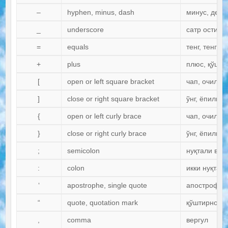
–
hyphen, minus, dash
минус, деф
_
underscore
сатр остига 
=
equals
тенг, тенгли
+
plus
плюс, қўшув
[
open or left square bracket
чап, очилган
]
close or right square bracket
ўнг, ёпилган
{
open or left curly brace
чап, очилга
}
close or right curly brace
ўнг, ёпилга
;
semicolon
нуқтали вер
:
colon
икки нуқта
‘
apostrophe, single quote
апостроф, т
“
quote, quotation mark
қўштирноқ
,
comma
вергул