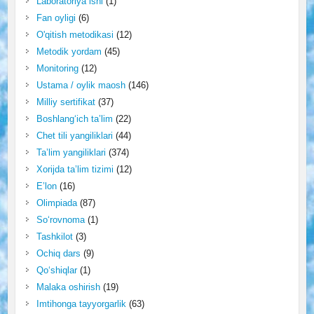
Laboratoriya ishi
(1)
Fan oyligi
(6)
O'qitish metodikasi
(12)
Metodik yordam
(45)
Monitoring
(12)
Ustama / oylik maosh
(146)
Milliy sertifikat
(37)
Boshlang‘ich ta’lim
(22)
Chet tili yangiliklari
(44)
Ta’lim yangiliklari
(374)
Xorijda ta’lim tizimi
(12)
E’lon
(16)
Olimpiada
(87)
So‘rovnoma
(1)
Tashkilot
(3)
Ochiq dars
(9)
Qo‘shiqlar
(1)
Malaka oshirish
(19)
Imtihonga tayyorgarlik
(63)