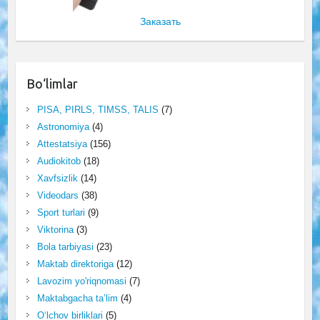
Заказать
Bo‘limlar
PISA, PIRLS, TIMSS, TALIS
(7)
Astronomiya
(4)
Attestatsiya
(156)
Audiokitob
(18)
Xavfsizlik
(14)
Videodars
(38)
Sport turlari
(9)
Viktorina
(3)
Bola tarbiyasi
(23)
Maktab direktoriga
(12)
Lavozim yo'riqnomasi
(7)
Maktabgacha ta’lim
(4)
O‘lchov birliklari
(5)