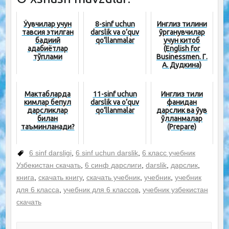
Ўқувчилар учун
8-sinf uchun
Инглиз тилини
тавсия этилган
darslik va o‘quv
ўрганувчилар
бадиий
qo‘llanmalar
учун китоб
адабиётлар
(English for
тўплами
Businessmen. Г.
А. Дудкина)
Мактабларда
11-sinf uchun
Инглиз тили
кимлар бепул
darslik va o‘quv
фанидан
дарсликлар
qo‘llanmalar
дарслик ва ўқув
билан
қўлланмалар
таъминланади?
(Prepare)
6 sinf darsligi
,
6 sinf uchun darslik
,
6 класс учебник
Узбекистан скачать
,
6 синф дарслиги
,
darslik
,
дарслик
,
книга
,
скачать книгу
,
скачать учебник
,
учебник
,
учебник
для 6 класса
,
учебник для 6 классов
,
учебник узбекистан
скачать