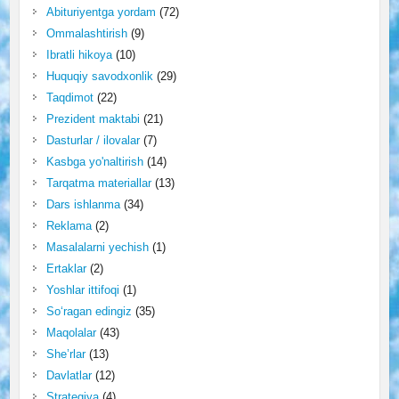
Abituriyentga yordam
(72)
Ommalashtirish
(9)
Ibratli hikoya
(10)
Huquqiy savodxonlik
(29)
Taqdimot
(22)
Prezident maktabi
(21)
Dasturlar / ilovalar
(7)
Kasbga yo'naltirish
(14)
Tarqatma materiallar
(13)
Dars ishlanma
(34)
Reklama
(2)
Masalalarni yechish
(1)
Ertaklar
(2)
Yoshlar ittifoqi
(1)
So‘ragan edingiz
(35)
Maqolalar
(43)
She’rlar
(13)
Davlatlar
(12)
Strategiya
(4)