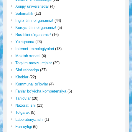
Xorijiy universitetlar
(4)
Salomatlik
(12)
Ingliz tilini o‘rganamiz!
(44)
Koreys tilini o‘rganamiz!
(5)
Rus tilini o‘rganamiz!
(16)
Yo‘riqnoma
(23)
Internet texnologiyalari
(13)
Maktab xonasi
(4)
Taqvim-mavzu rejalar
(29)
Sinf rahbariga
(37)
Kitoblar
(22)
Kommunal to‘lovlar
(4)
Fanlar bo‘yicha kompetensiya
(6)
Tanlovlar
(28)
Nazorat ishi
(13)
To‘garak
(5)
Laboratoriya ishi
(1)
Fan oyligi
(6)