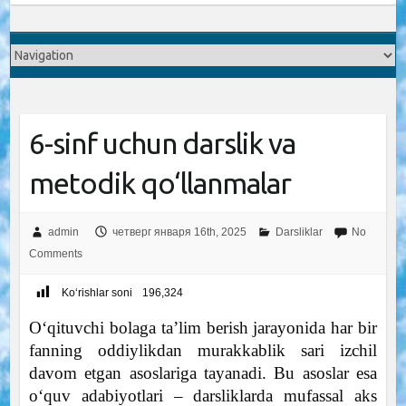
6-sinf uchun darslik va
metodik qo‘llanmalar
admin
четверг января 16th, 2025
Darsliklar
No
Comments
Ko‘rishlar soni
196,324
O‘qituvchi bolaga ta’lim berish jarayonida har bir
fanning oddiylikdan murakkablik sari izchil
davom etgan asoslariga tayanadi. Bu asoslar esa
o‘quv adabiyotlari – darsliklarda mufassal aks