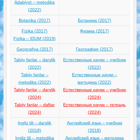
Adabiyot – metodika
(2022)
Botanika (2017)
Ботаника (2017)
Fizika (2017)
Физика (2017)
Fizika – IDUM (2019)
Geografiya (2017)
География (2017)
Tabiiy fanlar – darslik
Естественные науки – учебник
(2022)
(2022)
Tabiiy fanlar –
Естественные науки –
metodika (2022)
методика (2022)
Tabiiy fanlar – darslik
Естественные науки – учебник
(2024)
(2024)
Tabiiy fanlar – daftar
Естественные науки – тетрадь
(2024)
(2024)
Ingliz tili – darslik
Английский язык – учебник
(2018)
(2018)
Ingliz tili – metodika
Английский язык – методика