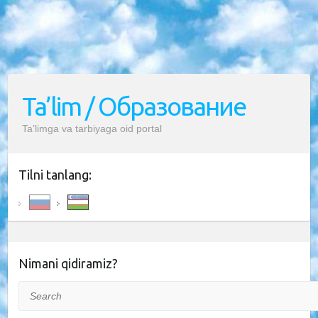
Ta’lim / Образование
Ta’limga va tarbiyaga oid portal
Tilni tanlang:
Nimani qidiramiz?
Search