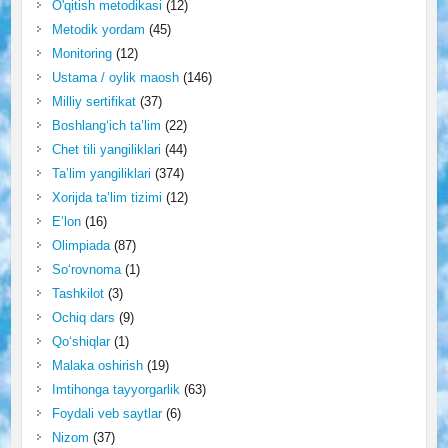
O'qitish metodikasi
(12)
Metodik yordam
(45)
Monitoring
(12)
Ustama / oylik maosh
(146)
Milliy sertifikat
(37)
Boshlang‘ich ta’lim
(22)
Chet tili yangiliklari
(44)
Ta’lim yangiliklari
(374)
Xorijda ta’lim tizimi
(12)
E’lon
(16)
Olimpiada
(87)
So‘rovnoma
(1)
Tashkilot
(3)
Ochiq dars
(9)
Qo‘shiqlar
(1)
Malaka oshirish
(19)
Imtihonga tayyorgarlik
(63)
Foydali veb saytlar
(6)
Nizom
(37)