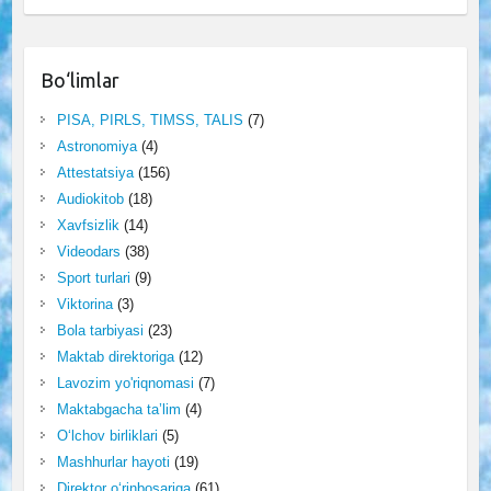
Bo‘limlar
PISA, PIRLS, TIMSS, TALIS
(7)
Astronomiya
(4)
Attestatsiya
(156)
Audiokitob
(18)
Xavfsizlik
(14)
Videodars
(38)
Sport turlari
(9)
Viktorina
(3)
Bola tarbiyasi
(23)
Maktab direktoriga
(12)
Lavozim yo'riqnomasi
(7)
Maktabgacha ta’lim
(4)
O‘lchov birliklari
(5)
Mashhurlar hayoti
(19)
Direktor o‘rinbosariga
(61)