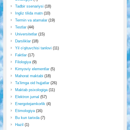
Tadbir ssenariysi
(18)
Ingliz tilida matn
(10)
Termin va atamalar
(19)
Testlar
(44)
Universitetlar
(15)
Darsliklar
(18)
Yil o‘qituvchisi tanlovi
(11)
Faktlar
(17)
Filologiya
(9)
Kimyoviy elementlar
(5)
Mahorat maktabi
(18)
Ta’limga oid hujjatlar
(26)
Maktab psixologiga
(11)
Elektron jurnal
(57)
Energotejamkorlik
(4)
Etimologiya
(16)
Bu kun tarixda
(7)
Hazil
(1)