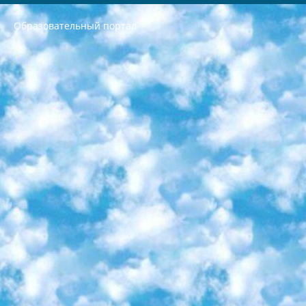
Образовательный портал
РЕСПУБЛИКА УЗБЕКИСТАН МИНИСТРЕРСТВО ДОШКОЛЬНОГО И ШКОЛЬНОГО ОБРАЗОВАНИЯ КОМАНДА в общеобразовательных учреждениях в 2023-2024 учебном году организация и проведение итоговой государственной аттестации обучающихся о Министра дошкольного и школьного образования Республики Узбекистан от 4 марта 2008 года (постановлением Минюста от 20 марта 2008 года № 1778 государственной регистрации) «Итоговое состояние учащихся общего среднего образования на основании положения об утверждении положения об аттестации общего среднего образования выпускной экзамен студентов в образовательных учреждениях в 2023-2024 учебном году В целях организации и прохождения аттестации приказываю: 1. Следующее: перечень предметов, по которым будет проводиться итоговая государственная аттестация и экзамен формы перевода согласно приложению 1; сертификаты международного образца, оценивающие уровень владения иностранными языками перечень согласно приложению 2; 2. Педагогический при специализированных образовательных учреждениях. научно-практический центр квалификации и международной оценки (Д.Давидова) 2024 г. До 25 марта: задания по предметам, по которым будет проводиться итоговая аттестация разработка и утверждение технических условий; итоговая аттестация на основании разработанного предметного задания разработка вопросов по предметам (устно и письменно), экзамен передача; общеобразовательные средние школы и специальные учебные заведения учащиеся выпускных классов школ и интернатов в агентской системе подготовка базы данных экзаменационных материалов и критериев оценки; перевод базы экзаменационных материалов на все языки обучения подать в Республиканский образовательный центр для изготовления; варианты экзаменов на основе разработанных контрольных материалов пусть будут поставлены задачи формирования. 3. Республиканский образовательный центр (Ш.Худайкулов) до 5 апреля 2024 года. до: база данных предоставленных экзаменационных материалов на все языки обучения перевод и экспертиза; для слепых, слабовидящих, глухих, слабослышащих и умственно отсталых детей учащиеся выпускных классов специализированных школ и школ-интернатов база данных экзаменационных материалов на всех преподаваемых языках подготовка критериев оценки; специализированные школы для умственно отсталых детей и технологии для учащихся выпускных классов школ-интернатов разработка соответствующих рекомендаций и критериев проведения ЕГЭ по естествознанию давать задания. 4. Педагогический при специализированных образовательных учреждениях. Научно-практический центр навыков и международной оценки (Д.Давидова), Республика образовательный центр (Худайкулов Ш.) итоговый государственный аттестационный экзамен ориентирован на творческое и логическое мышление при подготовке базы материалов учитывать введение заданий. 5. Следует отметить, что: сертификат государственного образца о знании общеобразовательного предмета и как минимум национальный уровень B1 по предметам на иностранных языках, указанным в Приложении 2. или международно признанный сертификат эквивалентного уровня студенты, изучающие определенный предмет, освобождаются от экзамена; по соответствующим предметам запланирована итоговая государственная аттестация за день до дня, путем жеребьевки Рабочей группой (в письменной форме по предметам, проводимым в форме) из числа сформированных вариантов выбрано 2 варианта; 2 выбранных варианта экзамена анонсированы на официальном сайте министерства и все выпускники по всей стране на основе этих вариантов проводит итоговую государственную аттестацию. 6. Государственное образование учащихся средних общеобразовательных учреждений. знания в соответствии с квалификационными требованиями, которые необходимо приобрести на основании стандартов итоговый (выпускной) контроль для 9 и 11 классов в целях тестирования Экзамены (далее – экзамены) состоят из предметов, перечисленных в приложении 1. будет сделано. 7. Экзамены пройдут с 26 мая по 15 июня 2024 г. (кроме науки физического воспитания). 8. Физическая для учащихся 9 классов общесредних образовательных учреждений. Экзамены по предмету «Образование, квалификация медицина» 1-6 мая 2024 года. сотрудники перевести под присмотр (с отклонениями в физическом или умственном развитии) специализированная школа для детей, школы-интернаты и со сколиозом школы-интернаты санаторного типа для больных детей исключены). 9. Он был слепым, слабовидящим и имел нарушения опорно-двигательного аппарата. экзамены в специализированных школах и интернатах для детей должны проводиться исходя из требований, предъявляемых к общеобразовательным учреждениям (физкультура кроме науки). 10. Специализированная школа для глухих и слабослышащих детей. и экзамены в интернатах и быть реализован в виде письменного теста по математике. 11. Специальность для умственно отсталых детей. Для 9 класса Родной язык и литературное письмо Государственный язык (язык обучения – узбекский). для неклассов) написано Математическое письмо Письменная/устная история Узбекистана Физическое воспитание практично Итоговый контроль Для 11 класса Написание родного языка и литературы (эссе) Математическое письмо Узбекский язык (обучение на узбекском языке) не посещающее общее среднее образование для учреждений)/Образовательное учреждение выбор письменный и устный Иностранный язык письменный/устный Письменная/устная история Узбекистана *По выбору студента:  Химия  Физика  Основы государственного права  География 10 бесплатных образовательных ресурсов - Мы составили подборку онлайн-проектов с интерактивными упражнениями, видеолекциями и статьями. Они помогут вам обрести новые и освежить старые знания бесплатно. 1. «ИНТУИТ» Старейшая образовательная площадка Рунета. Здесь вы найдёте сотни текстовых и видеокурсов на десятки различных тем — от программирования до психологии. Многие курсы подготовлены российскими университетами и крупными международными компаниями вроде Intel и Microsoft. Самостоятельное обучение бесплатное, но желающие могут оплатить услуги персональных наставников. 2. «Смартия» знакомит с актуальными профессиями и подсказывает, как им обучаться. Выбрав заинтересовавшую вас специальность — SMM-специалист, фотограф, веб-дизайнер или другую, — увидите список необходимых для неё умений. Чтобы вы могли освоить их самостоятельно, для каждого умения площадка отображает подборку ссылок на учебные материалы. Хотя «Смартия» ориентируется на русскоязычную аудиторию, часть контента всё же доступна только на английском. 3. «Лекторий Физтеха» Проект Московского физико-технического института (Физтеха). С его помощью вы можете смотреть онлайн серии лекций, записанные на видео в этом вузе. В числе доступных предметов — физика, биология, химия, информационные технологии и другие. К некоторым лекциям администрация ресурса прилагает готовые конспекты, которые можно скачивать в PDF-формате. 4. ITMOcourses Онлайн-площадка Санкт-Петербургского национального исследовательского университета информационных технологий, механики и оптики (ИТМО). Ресурс предоставляет свободный доступ к курсам, разработанным в этом вузе. Каталог материалов разбит на четыре категории: «Оптические системы и технологии», «Приборостроение и робототехника», «Информационные технологии» и «Биотехнологии». Курсы состоят из видеолекций, интерактивных демонстраций и заданий. 5. «КиберЛенинка» Электронная научная библиотека открытого доступа. Каталог площадки регулярно обрастает текстами статей из различных научных изданий. Сгруппированные по журналам и рубрикам публикации можно читать онлайн или скачивать целиком в PDF-формате. Проект нацелен на популяризацию науки за счёт открытого доступа к качественной информации. 6. «ПостНаука» На этом ресурсе публикуют подборки видеолекций, составленные экспертами из разных отраслей и объединённые общими темами. Среди них, к примеру, есть серии «Биоинформатика и геномика», «Культура средневековой Скандинавии» и Cinema Studies о теории кино. Каждая подборка лекций — логически связанная история, рассказанная экспертом от первого лица. Кроме того, на сайте появляются научно-образовательные статьи и тесты на разные темы. 7. «Newочём» Команда проекта «Newочём» отбирает самые интересные тексты из англоязычных СМИ и переводит те из них, за которые голосуют участники сообщества «ВКонтакте». По большей части это научно-популярные статьи. Редакторы придумывают лишь заголовки, в остальном содержание переводов соответствует оригиналам. Полные тексты можно читать прямо в социальной сети. 8. InternetUrok Онлайн-база материалов по основным дисциплинам школьной программы. Информация на сайте структурирована по классам, предметам и темам (урокам). Каждый урок состоит из видеолекций и конспектов. Есть также интерактивные тренажёры и тесты для закрепления пройденного материала. Даже если вы давно окончили школу, возможность повторить программу старших классов всегда может пригодиться. 9. Edutainme Ещё один ресурс об образовании. В отличие от Newtonew, как мне кажется, Edutainme больше ориентируется на представителей индустрии: педагогов, предпринимателей, разработчиков образовательных проектов. Но и любой, кто просто стремится к саморазвитию, найдёт на сайте много полезного и интересного для себя. Например, информацию о новых курсах и образовательных сервисах. 10. Newtonew Онлайн-медиа об образовании и обучении в широком смысле. Авторы Newtonew пишут об инструментах, заведениях, тактиках и стратегиях, которые помогают учить других и получать новые знания самостоятельно. На этой площадке вы найдёте новости, обзоры, аналитические мат