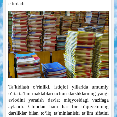
ettiriladi.
Ta’kidlash o‘rinliki, istiqlol yillarida umumiy
o‘rta ta’lim maktablari uchun darsliklarning yangi
avlodini yaratish davlat miqyosidagi vazifaga
aylandi. Chindan ham har bir o‘quvchining
darsliklar bilan to‘liq ta’minlanishi ta’lim sifatini