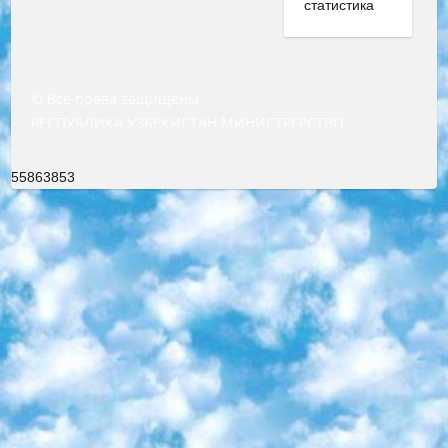
© Все права защищены
РЕСПУБЛИКА УЗБЕКИСТАН МИНИСТРЕРСТВО ДОШКОЛЬНОГО И ШКОЛЬНОГО ОБРАЗОВАНИЯ КОМАНДА в общеобразовательных учреждениях в 2023-2024 учебном году организация и проведение итоговой государственной аттестации обучающихся о Министра дошкольного и школьного образования Республики Узбекистан от 4 марта 2008 года (постановлением Минюста от 20 марта 2008 года № 1778 государственной регистрации) «Итоговое состояние учащихся общего среднего образования на основании положения об утверждении положения об аттестации общего среднего образования выпускной экзамен студентов в образовательных учреждениях в 2023-2024 учебном году В целях организации и прохождения аттестации приказываю: 1. Следующее: перечень предметов, по которым будет проводиться итоговая государственная аттестация и экзамен формы перевода согласно приложению 1; сертификаты международного образца, оценивающие уровень владения иностранными языками перечень согласно приложению 2; 2. Педагогический при специализированных образовательных учреждениях. научно-практический центр квалификации и международной оценки (Д.Давидова) 2024 г. До 25 марта: задания по предметам, по которым будет проводиться итоговая аттестация разработка и утверждение технических условий; итоговая аттестация на основании разработанного предметного задания разработка вопросов по предметам (устно и письменно), экзамен передача; общеобразовательные средние школы и специальные учебные заведения учащиеся выпускных классов школ и интернатов в агентской системе подготовка базы данных экзаменационных материалов и критериев оценки; перевод базы экзаменационных материалов на все языки обучения подать в Республиканский образовательный центр для изготовления; варианты экзаменов на основе разработанных контрольных материалов пусть будут поставлены задачи формирования. 3. Республиканский образовательный центр (Ш.Худайкулов) до 5 апреля 2024 года. до: база данных предоставленных экзаменационных материалов на все языки обучения перевод и экспертиза; для слепых, слабовидящих, глухих, слабослышащих и умственно отсталых детей учащиеся выпускных классов специализированных школ и школ-интернатов база данных экзаменационных материалов на всех преподаваемых языках подготовка критериев оценки; специализированные школы для умственно отсталых детей и технологии для учащихся выпускных классов школ-интернатов разработка соответствующих рекомендаций и критериев проведения ЕГЭ по естествознанию давать задания. 4. Педагогический при специализированных образовательных учреждениях. Научно-практический центр навыков и международной оценки (Д.Давидова), Республика образовательный центр (Худайкулов Ш.) итоговый государственный аттестационный экзамен ориентирован на творческое и логическое мышление при подготовке базы материалов учитывать введение заданий. 5. Следует отметить, что: сертификат государственного образца о знании общеобразовательного предмета и как минимум национальный уровень B1 по предметам на иностранных языках, указанным в Приложении 2. или международно признанный сертификат эквивалентного уровня студенты, изучающие определенный предмет, освобождаются от экзамена; по соответствующим предметам запланирована итоговая государственная аттестация за день до дня, путем жеребьевки Рабочей группой (в письменной форме по предметам, проводимым в форме) из числа сформированных вариантов выбрано 2 варианта; 2 выбранных варианта экзамена анонсированы на официальном сайте министерства и все выпускники по всей стране на основе этих вариантов проводит итоговую государственную аттестацию. 6. Государственное образование учащихся средних общеобразовательных учреждений. знания в соответствии с квалификационными требованиями, которые необходимо приобрести на основании стандартов итоговый (выпускной) контроль для 9 и 11 классов в целях тестирования Экзамены (далее – экзамены) состоят из предметов, перечисленных в приложении 1. будет сделано. 7. Экзамены пройдут с 26 мая по 15 июня 2024 г. (кроме науки физического воспитания). 8. Физическая для учащихся 9 классов общесредних образовательных учреждений. Экзамены по предмету «Образование, квалификация медицина» 1-6 мая 2024 года. сотрудники перевести под присмотр (с отклонениями в физическом или умственном развитии) специализированная школа для детей, школы-интернаты и со сколиозом школы-интернаты санаторного типа для больных детей исключены). 9. Он был слепым, слабовидящим и имел нарушения опорно-двигательного аппарата. экзамены в специализированных школах и интернатах для детей должны проводиться исходя из требований, предъявляемых к общеобразовательным учреждениям (физкультура кроме науки). 10. Специализированная школа для глухих и слабослышащих детей. и экзамены в интернатах и быть реализован в виде письменного теста по математике. 11. Специальность для умственно отсталых детей. Для 9 класса Родной язык и литературное письмо Государственный язык (язык обучения – узбекский). для неклассов) написано Математическое письмо Письменная/устная история Узбекистана Физическое воспитание практично Итоговый контроль Для 11 класса Написание родного языка и литературы (эссе) Математическое письмо Узбекский язык (обучение на узбекском языке) не посещающее общее среднее образование для учреждений)/Образовательное учреждение выбор письменный и устный Иностранный язык письменный/устный Письменная/устная история Узбекистана *По выбору студента:  Химия  Физика  Основы государственного права  География 10 бесплатных образовательных ресурсов - Мы составили подборку онлайн-проектов с интерактивными упражнениями, видеолекциями и статьями. Они помогут вам обрести новые и освежить старые знания бесплатно. 1. «ИНТУИТ» Старейшая образовательная площадка Рунета. Здесь вы найдёте сотни текстовых и видеокурсов на десятки различных тем — от программирования до психологии. Многие курсы подготовлены российскими университетами и крупными международными компаниями вроде Intel и Microsoft. Самостоятельное обучение бесплатное, но желающие могут оплатить услуги персональных наставников. 2. «Смартия» знакомит с актуальными профессиями и подсказывает, как им обучаться. Выбрав заинтересовавшую вас специальность — SMM-специалист, фотограф, веб-дизайнер или другую, — увидите список необходимых для неё умений. Чтобы вы могли освоить их самостоятельно, для каждого умения площадка отображает подборку ссылок на учебные материалы. Хотя «Смартия» ориентируется на русскоязычную аудиторию, часть контента всё же доступна только на английском. 3. «Лекторий Физтеха» Проект Московского физико-технического института (Физтеха). С его помощью вы можете смотреть онлайн серии лекций, записанные на видео в этом вузе. В числе доступных предметов — физика, биология, химия, информационные технологии и другие. К некоторым лекциям администрация ресурса прилагает готовые конспекты, которые можно скачивать в PDF-формате. 4. ITMOcourses Онлайн-площадка Санкт-Петербургского национального исследовательского университета информационных технологий, механики и оптики (ИТМО). Ресурс предоставляет свободный доступ к курсам, разработанным в этом вузе. Каталог материалов разбит на четыре категории: «Оптические системы и технологии», «Приборостроение и робототехника», «Информационные технологии» и «Биотехнологии». Курсы состоят из видеолекций, интерактивных демонстраций и заданий. 5. «КиберЛенинка» Электронная научная библиотека открытого доступа. Каталог площадки регулярно обрастает текстами статей из различных научных изданий. Сгруппированные по журналам и рубрикам публикации можно читать онлайн или скачивать целиком в PDF-формате. Проект нацелен на популяризацию науки за счёт открытого доступа к качественной информации. 6. «ПостНаука» На этом ресурсе публикуют подборки видеолекций, составленные экспертами из разных отраслей и объединённые общими темами. Среди них, к примеру, есть серии «Биоинформатика и геномика», «Культура средневековой Скандинавии» и Cinema Studies о теории кино. Каждая подборка лекций — логически связанная история, рассказанная экспертом от первого лица. Кроме того, на сайте появляются научно-образовательные статьи и тесты на разные темы. 7. «Newочём» Команда проекта «Newочём» отбирает самые интересные тексты из англоязычных СМИ и переводит те из них, за которые голосуют участники сообщества «ВКонтакте». По большей части это научно-популярные статьи. Редакторы придумывают лишь заголовки, в остальном содержание переводов соответствует оригиналам. Полные тексты можно читать прямо в социальной сети. 8. InternetUrok Онлайн-база материалов по основным дисциплинам школьной программы. Информация на сайте структурирована по классам, предметам и темам (урокам). Каждый урок состоит из видеолекций и конспектов. Есть также интерактивные тренажёры и тесты для закрепления пройденного материала. Даже если вы давно окончили школу, возможность повторить программу старших классов всегда может пригодиться. 9. Edutainme Ещё один ресурс об образовании. В отличие от Newtonew, как мне кажется, Edutainme больше ориентируется на представителей индустрии: педагогов, предпринимателей, разработчиков образовательных проектов. Но и любой, кто просто стремится к саморазвитию, найдёт на сайте много полезного и интересного для себя. Например, информацию о новых курсах и образовательных сервисах. 10. Newtonew Онлайн-медиа об образовании и обучении в широком смысле. Авторы Newtonew пишут об инструментах, заведениях, тактиках и стратегиях, которые помогают учить других и получать новые знания самостоятельно. На этой площадке вы найдёте новости, обзоры, аналитические мате
55863853