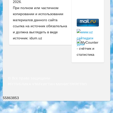
2026.
При полном или частичном
копировании и использовании
материалов данного сайта
ссылка на источник обязательна
и должна выглядеть в виде
источник: idum.uz
© Все права защищены
РЕСПУБЛИКА УЗБЕКИСТАН МИНИСТРЕРСТВО ДОШКОЛЬНОГО И ШКОЛЬНОГО ОБРАЗОВАНИЯ КОМАНДА в общеобразовательных учреждениях в 2023-2024 учебном году организация и проведение итоговой государственной аттестации обучающихся о Министра дошкольного и школьного образования Республики Узбекистан от 4 марта 2008 года (постановлением Минюста от 20 марта 2008 года № 1778 государственной регистрации) «Итоговое состояние учащихся общего среднего образования на основании положения об утверждении положения об аттестации общего среднего образования выпускной экзамен студентов в образовательных учреждениях в 2023-2024 учебном году В целях организации и прохождения аттестации приказываю: 1. Следующее: перечень предметов, по которым будет проводиться итоговая государственная аттестация и экзамен формы перевода согласно приложению 1; сертификаты международного образца, оценивающие уровень владения иностранными языками перечень согласно приложению 2; 2. Педагогический при специализированных образовательных учреждениях. научно-практический центр квалификации и международной оценки (Д.Давидова) 2024 г. До 25 марта: задания по предметам, по которым будет проводиться итоговая аттестация разработка и утверждение технических условий; итоговая аттестация на основании разработанного предметного задания разработка вопросов по предметам (устно и письменно), экзамен передача; общеобразовательные средние школы и специальные учебные заведения учащиеся выпускных классов школ и интернатов в агентской системе подготовка базы данных экзаменационных материалов и критериев оценки; перевод базы экзаменационных материалов на все языки обучения подать в Республиканский образовательный центр для изготовления; варианты экзаменов на основе разработанных контрольных материалов пусть будут поставлены задачи формирования. 3. Республиканский образовательный центр (Ш.Худайкулов) до 5 апреля 2024 года. до: база данных предоставленных экзаменационных материалов на все языки обучения перевод и экспертиза; для слепых, слабовидящих, глухих, слабослышащих и умственно отсталых детей учащиеся выпускных классов специализированных школ и школ-интернатов база данных экзаменационных материалов на всех преподаваемых языках подготовка критериев оценки; специализированные школы для умственно отсталых детей и технологии для учащихся выпускных классов школ-интернатов разработка соответствующих рекомендаций и критериев проведения ЕГЭ по естествознанию давать задания. 4. Педагогический при специализированных образовательных учреждениях. Научно-практический центр навыков и международной оценки (Д.Давидова), Республика образовательный центр (Худайкулов Ш.) итоговый государственный аттестационный экзамен ориентирован на творческое и логическое мышление при подготовке базы материалов учитывать введение заданий. 5. Следует отметить, что: сертификат государственного образца о знании общеобразовательного предмета и как минимум национальный уровень B1 по предметам на иностранных языках, указанным в Приложении 2. или международно признанный сертификат эквивалентного уровня студенты, изучающие определенный предмет, освобождаются от экзамена; по соответствующим предметам запланирована итоговая государственная аттестация за день до дня, путем жеребьевки Рабочей группой (в письменной форме по предметам, проводимым в форме) из числа сформированных вариантов выбрано 2 варианта; 2 выбранных варианта экзамена анонсированы на официальном сайте министерства и все выпускники по всей стране на основе этих вариантов проводит итоговую государственную аттестацию. 6. Государственное образование учащихся средних общеобразовательных учреждений. знания в соответствии с квалификационными требованиями, которые необходимо приобрести на основании стандартов итоговый (выпускной) контроль для 9 и 11 классов в целях тестирования Экзамены (далее – экзамены) состоят из предметов, перечисленных в приложении 1. будет сделано. 7. Экзамены пройдут с 26 мая по 15 июня 2024 г. (кроме науки физического воспитания). 8. Физическая для учащихся 9 классов общесредних образовательных учреждений. Экзамены по предмету «Образование, квалификация медицина» 1-6 мая 2024 года. сотрудники перевести под присмотр (с отклонениями в физическом или умственном развитии) специализированная школа для детей, школы-интернаты и со сколиозом школы-интернаты санаторного типа для больных детей исключены). 9. Он был слепым, слабовидящим и имел нарушения опорно-двигательного аппарата. экзамены в специализированных школах и интернатах для детей должны проводиться исходя из требований, предъявляемых к общеобразовательным учреждениям (физкультура кроме науки). 10. Специализированная школа для глухих и слабослышащих детей. и экзамены в интернатах и быть реализован в виде письменного теста по математике. 11. Специальность для умственно отсталых детей. Для 9 класса Родной язык и литературное письмо Государственный язык (язык обучения – узбекский). для неклассов) написано Математическое письмо Письменная/устная история Узбекистана Физическое воспитание практично Итоговый контроль Для 11 класса Написание родного языка и литературы (эссе) Математическое письмо Узбекский язык (обучение на узбекском языке) не посещающее общее среднее образование для учреждений)/Образовательное учреждение выбор письменный и устный Иностранный язык письменный/устный Письменная/устная история Узбекистана *По выбору студента:  Химия  Физика  Основы государственного права  География 10 бесплатных образовательных ресурсов - Мы составили подборку онлайн-проектов с интерактивными упражнениями, видеолекциями и статьями. Они помогут вам обрести новые и освежить старые знания бесплатно. 1. «ИНТУИТ» Старейшая образовательная площадка Рунета. Здесь вы найдёте сотни текстовых и видеокурсов на десятки различных тем — от программирования до психологии. Многие курсы подготовлены российскими университетами и крупными международными компаниями вроде Intel и Microsoft. Самостоятельное обучение бесплатное, но желающие могут оплатить услуги персональных наставников. 2. «Смартия» знакомит с актуальными профессиями и подсказывает, как им обучаться. Выбрав заинтересовавшую вас специальность — SMM-специалист, фотограф, веб-дизайнер или другую, — увидите список необходимых для неё умений. Чтобы вы могли освоить их самостоятельно, для каждого умения площадка отображает подборку ссылок на учебные материалы. Хотя «Смартия» ориентируется на русскоязычную аудиторию, часть контента всё же доступна только на английском. 3. «Лекторий Физтеха» Проект Московского физико-технического института (Физтеха). С его помощью вы можете смотреть онлайн серии лекций, записанные на видео в этом вузе. В числе доступных предметов — физика, биология, химия, информационные технологии и другие. К некоторым лекциям администрация ресурса прилагает готовые конспекты, которые можно скачивать в PDF-формате. 4. ITMOcourses Онлайн-площадка Санкт-Петербургского национального исследовательского университета информационных технологий, механики и оптики (ИТМО). Ресурс предоставляет свободный доступ к курсам, разработанным в этом вузе. Каталог материалов разбит на четыре категории: «Оптические системы и технологии», «Приборостроение и робототехника», «Информационные технологии» и «Биотехнологии». Курсы состоят из видеолекций, интерактивных демонстраций и заданий. 5. «КиберЛенинка» Электронная научная библиотека открытого доступа. Каталог площадки регулярно обрастает текстами статей из различных научных изданий. Сгруппированные по журналам и рубрикам публикации можно читать онлайн или скачивать целиком в PDF-формате. Проект нацелен на популяризацию науки за счёт открытого доступа к качественной информации. 6. «ПостНаука» На этом ресурсе публикуют подборки видеолекций, составленные экспертами из разных отраслей и объединённые общими темами. Среди них, к примеру, есть серии «Биоинформатика и геномика», «Культура средневековой Скандинавии» и Cinema Studies о теории кино. Каждая подборка лекций — логически связанная история, рассказанная экспертом от первого лица. Кроме того, на сайте появляются научно-образовательные статьи и тесты на разные темы. 7. «Newочём» Команда проекта «Newочём» отбирает самые интересные тексты из англоязычных СМИ и переводит те из них, за которые голосуют участники сообщества «ВКонтакте». По большей части это научно-популярные статьи. Редакторы придумывают лишь заголовки, в остальном содержание переводов соответствует оригиналам. Полные тексты можно читать прямо в социальной сети. 8. InternetUrok Онлайн-база материалов по основным дисциплинам школьной программы. Информация на сайте структурирована по классам, предметам и темам (урокам). Каждый урок состоит из видеолекций и конспектов. Есть также интерактивные тренажёры и тесты для закрепления пройденного материала. Даже если вы давно окончили школу, возможность повторить программу старших классов всегда может пригодиться. 9. Edutainme Ещё один ресурс об образовании. В отличие от Newtonew, как мне кажется, Edutainme больше ориентируется на представителей индустрии: педагогов, предпринимателей, разработчиков образовательных проектов. Но и любой, кто просто стремится к саморазвитию, найдёт на сайте много полезного и интересного для себя. Например, информацию о новых курсах и образовательных сервисах. 10. Newtonew Онлайн-медиа об образовании и обучении в широком смысле. Авторы Newtonew пишут об инструментах, заведениях, тактиках и стратегиях, которые помогают учить других и получать новые знания самостоятельно. На этой площадке вы найдёте новости, обзоры, аналитические мате
55863853