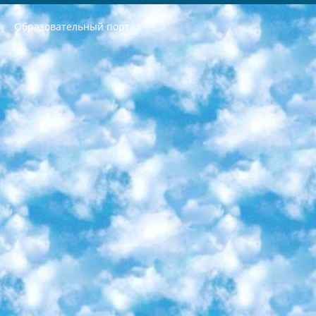
Образовательный портал
РЕСПУБЛИКА УЗБЕКИСТАН МИНИСТРЕРСТВО ДОШКОЛЬНОГО И ШКОЛЬНОГО ОБРАЗОВАНИЯ КОМАНДА в общеобразовательных учреждениях в 2023-2024 учебном году организация и проведение итоговой государственной аттестации обучающихся о Министра дошкольного и школьного образования Республики Узбекистан от 4 марта 2008 года (постановлением Минюста от 20 марта 2008 года № 1778 государственной регистрации) «Итоговое состояние учащихся общего среднего образования на основании положения об утверждении положения об аттестации общего среднего образования выпускной экзамен студентов в образовательных учреждениях в 2023-2024 учебном году В целях организации и прохождения аттестации приказываю: 1. Следующее: перечень предметов, по которым будет проводиться итоговая государственная аттестация и экзамен формы перевода согласно приложению 1; сертификаты международного образца, оценивающие уровень владения иностранными языками перечень согласно приложению 2; 2. Педагогический при специализированных образовательных учреждениях. научно-практический центр квалификации и международной оценки (Д.Давидова) 2024 г. До 25 марта: задания по предметам, по которым будет проводиться итоговая аттестация разработка и утверждение технических условий; итоговая аттестация на основании разработанного предметного задания разработка вопросов по предметам (устно и письменно), экзамен передача; общеобразовательные средние школы и специальные учебные заведения учащиеся выпускных классов школ и интернатов в агентской системе подготовка базы данных экзаменационных материалов и критериев оценки; перевод базы экзаменационных материалов на все языки обучения подать в Республиканский образовательный центр для изготовления; варианты экзаменов на основе разработанных контрольных материалов пусть будут поставлены задачи формирования. 3. Республиканский образовательный центр (Ш.Худайкулов) до 5 апреля 2024 года. до: база данных предоставленных экзаменационных материалов на все языки обучения перевод и экспертиза; для слепых, слабовидящих, глухих, слабослышащих и умственно отсталых детей учащиеся выпускных классов специализированных школ и школ-интернатов база данных экзаменационных материалов на всех преподаваемых языках подготовка критериев оценки; специализированные школы для умственно отсталых детей и технологии для учащихся выпускных классов школ-интернатов разработка соответствующих рекомендаций и критериев проведения ЕГЭ по естествознанию давать задания. 4. Педагогический при специализированных образовательных учреждениях. Научно-практический центр навыков и международной оценки (Д.Давидова), Республика образовательный центр (Худайкулов Ш.) итоговый государственный аттестационный экзамен ориентирован на творческое и логическое мышление при подготовке базы материалов учитывать введение заданий. 5. Следует отметить, что: сертификат государственного образца о знании общеобразовательного предмета и как минимум национальный уровень B1 по предметам на иностранных языках, указанным в Приложении 2. или международно признанный сертификат эквивалентного уровня студенты, изучающие определенный предмет, освобождаются от экзамена; по соответствующим предметам запланирована итоговая государственная аттестация за день до дня, путем жеребьевки Рабочей группой (в письменной форме по предметам, проводимым в форме) из числа сформированных вариантов выбрано 2 варианта; 2 выбранных варианта экзамена анонсированы на официальном сайте министерства и все выпускники по всей стране на основе этих вариантов проводит итоговую государственную аттестацию. 6. Государственное образование учащихся средних общеобразовательных учреждений. знания в соответствии с квалификационными требованиями, которые необходимо приобрести на основании стандартов итоговый (выпускной) контроль для 9 и 11 классов в целях тестирования Экзамены (далее – экзамены) состоят из предметов, перечисленных в приложении 1. будет сделано. 7. Экзамены пройдут с 26 мая по 15 июня 2024 г. (кроме науки физического воспитания). 8. Физическая для учащихся 9 классов общесредних образовательных учреждений. Экзамены по предмету «Образование, квалификация медицина» 1-6 мая 2024 года. сотрудники перевести под присмотр (с отклонениями в физическом или умственном развитии) специализированная школа для детей, школы-интернаты и со сколиозом школы-интернаты санаторного типа для больных детей исключены). 9. Он был слепым, слабовидящим и имел нарушения опорно-двигательного аппарата. экзамены в специализированных школах и интернатах для детей должны проводиться исходя из требований, предъявляемых к общеобразовательным учреждениям (физкультура кроме науки). 10. Специализированная школа для глухих и слабослышащих детей. и экзамены в интернатах и быть реализован в виде письменного теста по математике. 11. Специальность для умственно отсталых детей. Для 9 класса Родной язык и литературное письмо Государственный язык (язык обучения – узбекский). для неклассов) написано Математическое письмо Письменная/устная история Узбекистана Физическое воспитание практично Итоговый контроль Для 11 класса Написание родного языка и литературы (эссе) Математическое письмо Узбекский язык (обучение на узбекском языке) не посещающее общее среднее образование для учреждений)/Образовательное учреждение выбор письменный и устный Иностранный язык письменный/устный Письменная/устная история Узбекистана *По выбору студента:  Химия  Физика  Основы государственного права  География 10 бесплатных образовательных ресурсов - Мы составили подборку онлайн-проектов с интерактивными упражнениями, видеолекциями и статьями. Они помогут вам обрести новые и освежить старые знания бесплатно. 1. «ИНТУИТ» Старейшая образовательная площадка Рунета. Здесь вы найдёте сотни текстовых и видеокурсов на десятки различных тем — от программирования до психологии. Многие курсы подготовлены российскими университетами и крупными международными компаниями вроде Intel и Microsoft. Самостоятельное обучение бесплатное, но желающие могут оплатить услуги персональных наставников. 2. «Смартия» знакомит с актуальными профессиями и подсказывает, как им обучаться. Выбрав заинтересовавшую вас специальность — SMM-специалист, фотограф, веб-дизайнер или другую, — увидите список необходимых для неё умений. Чтобы вы могли освоить их самостоятельно, для каждого умения площадка отображает подборку ссылок на учебные материалы. Хотя «Смартия» ориентируется на русскоязычную аудиторию, часть контента всё же доступна только на английском. 3. «Лекторий Физтеха» Проект Московского физико-технического института (Физтеха). С его помощью вы можете смотреть онлайн серии лекций, записанные на видео в этом вузе. В числе доступных предметов — физика, биология, химия, информационные технологии и другие. К некоторым лекциям администрация ресурса прилагает готовые конспекты, которые можно скачивать в PDF-формате. 4. ITMOcourses Онлайн-площадка Санкт-Петербургского национального исследовательского университета информационных технологий, механики и оптики (ИТМО). Ресурс предоставляет свободный доступ к курсам, разработанным в этом вузе. Каталог материалов разбит на четыре категории: «Оптические системы и технологии», «Приборостроение и робототехника», «Информационные технологии» и «Биотехнологии». Курсы состоят из видеолекций, интерактивных демонстраций и заданий. 5. «КиберЛенинка» Электронная научная библиотека открытого доступа. Каталог площадки регулярно обрастает текстами статей из различных научных изданий. Сгруппированные по журналам и рубрикам публикации можно читать онлайн или скачивать целиком в PDF-формате. Проект нацелен на популяризацию науки за счёт открытого доступа к качественной информации. 6. «ПостНаука» На этом ресурсе публикуют подборки видеолекций, составленные экспертами из разных отраслей и объединённые общими темами. Среди них, к примеру, есть серии «Биоинформатика и геномика», «Культура средневековой Скандинавии» и Cinema Studies о теории кино. Каждая подборка лекций — логически связанная история, рассказанная экспертом от первого лица. Кроме того, на сайте появляются научно-образовательные статьи и тесты на разные темы. 7. «Newочём» Команда проекта «Newочём» отбирает самые интересные тексты из англоязычных СМИ и переводит те из них, за которые голосуют участники сообщества «ВКонтакте». По большей части это научно-популярные статьи. Редакторы придумывают лишь заголовки, в остальном содержание переводов соответствует оригиналам. Полные тексты можно читать прямо в социальной сети. 8. InternetUrok Онлайн-база материалов по основным дисциплинам школьной программы. Информация на сайте структурирована по классам, предметам и темам (урокам). Каждый урок состоит из видеолекций и конспектов. Есть также интерактивные тренажёры и тесты для закрепления пройденного материала. Даже если вы давно окончили школу, возможность повторить программу старших классов всегда может пригодиться. 9. Edutainme Ещё один ресурс об образовании. В отличие от Newtonew, как мне кажется, Edutainme больше ориентируется на представителей индустрии: педагогов, предпринимателей, разработчиков образовательных проектов. Но и любой, кто просто стремится к саморазвитию, найдёт на сайте много полезного и интересного для себя. Например, информацию о новых курсах и образовательных сервисах. 10. Newtonew Онлайн-медиа об образовании и обучении в широком смысле. Авторы Newtonew пишут об инструментах, заведениях, тактиках и стратегиях, которые помогают учить других и получать новые знания самостоятельно. На этой площадке вы найдёте новости, обзоры, аналитические мат