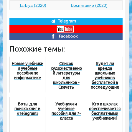
Tarbiya (2020)
Воспитание (2020)
Похожие темы:
Новые учебники
Список
Будет ли
и учебные
художественно
аренда
пособия по
й литературы
школьных
информатике
для
учебников
школьников -
бесплатной в
Скачать
последующие
электронные
годы?
книги
Боты для
Учебники и
Кто в школах
поиска книг в
учебные
обеспечивается
«Telegram»
пособия для 7-
бесплатными
класса
учебниками?