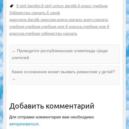
6 sinf darsligi
,
6 sinf uchun darslik
,
6 класс учебник
Узбекистан скачать
,
6 синф
дарслиги
,
darslik
,
дарслик
,
книга
,
скачать книгу
,
скачать
учебник
,
учебник
,
учебник для 6 класса
,
учебник для 6
классов
,
учебник узбекистан скачать
←
Проводится республиканская олимпиада среди
учителей
Какие осложнения может вызвать ревматизм у детей?
→
Добавить комментарий
Для отправки комментария вам необходимо
авторизоваться
.