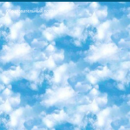
Образовательный портал
РЕСПУБЛИКА УЗБЕКИСТАН МИНИСТРЕРСТВО ДОШКОЛЬНОГО И ШКОЛЬНОГО ОБРАЗОВАНИЯ КОМАНДА в общеобразовательных учреждениях в 2023-2024 учебном году организация и проведение итоговой государственной аттестации обучающихся о Министра дошкольного и школьного образования Республики Узбекистан от 4 марта 2008 года (постановлением Минюста от 20 марта 2008 года № 1778 государственной регистрации) «Итоговое состояние учащихся общего среднего образования на основании положения об утверждении положения об аттестации общего среднего образования выпускной экзамен студентов в образовательных учреждениях в 2023-2024 учебном году В целях организации и прохождения аттестации приказываю: 1. Следующее: перечень предметов, по которым будет проводиться итоговая государственная аттестация и экзамен формы перевода согласно приложению 1; сертификаты международного образца, оценивающие уровень владения иностранными языками перечень согласно приложению 2; 2. Педагогический при специализированных образовательных учреждениях. научно-практический центр квалификации и международной оценки (Д.Давидова) 2024 г. До 25 марта: задания по предметам, по которым будет проводиться итоговая аттестация разработка и утверждение технических условий; итоговая аттестация на основании разработанного предметного задания разработка вопросов по предметам (устно и письменно), экзамен передача; общеобразовательные средние школы и специальные учебные заведения учащиеся выпускных классов школ и интернатов в агентской системе подготовка базы данных экзаменационных материалов и критериев оценки; перевод базы экзаменационных материалов на все языки обучения подать в Республиканский образовательный центр для изготовления; варианты экзаменов на основе разработанных контрольных материалов пусть будут поставлены задачи формирования. 3. Республиканский образовательный центр (Ш.Худайкулов) до 5 апреля 2024 года. до: база данных предоставленных экзаменационных материалов на все языки обучения перевод и экспертиза; для слепых, слабовидящих, глухих, слабослышащих и умственно отсталых детей учащиеся выпускных классов специализированных школ и школ-интернатов база данных экзаменационных материалов на всех преподаваемых языках подготовка критериев оценки; специализированные школы для умственно отсталых детей и технологии для учащихся выпускных классов школ-интернатов разработка соответствующих рекомендаций и критериев проведения ЕГЭ по естествознанию давать задания. 4. Педагогический при специализированных образовательных учреждениях. Научно-практический центр навыков и международной оценки (Д.Давидова), Республика образовательный центр (Худайкулов Ш.) итоговый государственный аттестационный экзамен ориентирован на творческое и логическое мышление при подготовке базы материалов учитывать введение заданий. 5. Следует отметить, что: сертификат государственного образца о знании общеобразовательного предмета и как минимум национальный уровень B1 по предметам на иностранных языках, указанным в Приложении 2. или международно признанный сертификат эквивалентного уровня студенты, изучающие определенный предмет, освобождаются от экзамена; по соответствующим предметам запланирована итоговая государственная аттестация за день до дня, путем жеребьевки Рабочей группой (в письменной форме по предметам, проводимым в форме) из числа сформированных вариантов выбрано 2 варианта; 2 выбранных варианта экзамена анонсированы на официальном сайте министерства и все выпускники по всей стране на основе этих вариантов проводит итоговую государственную аттестацию. 6. Государственное образование учащихся средних общеобразовательных учреждений. знания в соответствии с квалификационными требованиями, которые необходимо приобрести на основании стандартов итоговый (выпускной) контроль для 9 и 11 классов в целях тестирования Экзамены (далее – экзамены) состоят из предметов, перечисленных в приложении 1. будет сделано. 7. Экзамены пройдут с 26 мая по 15 июня 2024 г. (кроме науки физического воспитания). 8. Физическая для учащихся 9 классов общесредних образовательных учреждений. Экзамены по предмету «Образование, квалификация медицина» 1-6 мая 2024 года. сотрудники перевести под присмотр (с отклонениями в физическом или умственном развитии) специализированная школа для детей, школы-интернаты и со сколиозом школы-интернаты санаторного типа для больных детей исключены). 9. Он был слепым, слабовидящим и имел нарушения опорно-двигательного аппарата. экзамены в специализированных школах и интернатах для детей должны проводиться исходя из требований, предъявляемых к общеобразовательным учреждениям (физкультура кроме науки). 10. Специализированная школа для глухих и слабослышащих детей. и экзамены в интернатах и быть реализован в виде письменного теста по математике. 11. Специальность для умственно отсталых детей. Для 9 класса Родной язык и литературное письмо Государственный язык (язык обучения – узбекский). для неклассов) написано Математическое письмо Письменная/устная история Узбекистана Физическое воспитание практично Итоговый контроль Для 11 класса Написание родного языка и литературы (эссе) Математическое письмо Узбекский язык (обучение на узбекском языке) не посещающее общее среднее образование для учреждений)/Образовательное учреждение выбор письменный и устный Иностранный язык письменный/устный Письменная/устная история Узбекистана *По выбору студента:  Химия  Физика  Основы государственного права  География 10 бесплатных образовательных ресурсов - Мы составили подборку онлайн-проектов с интерактивными упражнениями, видеолекциями и статьями. Они помогут вам обрести новые и освежить старые знания бесплатно. 1. «ИНТУИТ» Старейшая образовательная площадка Рунета. Здесь вы найдёте сотни текстовых и видеокурсов на десятки различных тем — от программирования до психологии. Многие курсы подготовлены российскими университетами и крупными международными компаниями вроде Intel и Microsoft. Самостоятельное обучение бесплатное, но желающие могут оплатить услуги персональных наставников. 2. «Смартия» знакомит с актуальными профессиями и подсказывает, как им обучаться. Выбрав заинтересовавшую вас специальность — SMM-специалист, фотограф, веб-дизайнер или другую, — увидите список необходимых для неё умений. Чтобы вы могли освоить их самостоятельно, для каждого умения площадка отображает подборку ссылок на учебные материалы. Хотя «Смартия» ориентируется на русскоязычную аудиторию, часть контента всё же доступна только на английском. 3. «Лекторий Физтеха» Проект Московского физико-технического института (Физтеха). С его помощью вы можете смотреть онлайн серии лекций, записанные на видео в этом вузе. В числе доступных предметов — физика, биология, химия, информационные технологии и другие. К некоторым лекциям администрация ресурса прилагает готовые конспекты, которые можно скачивать в PDF-формате. 4. ITMOcourses Онлайн-площадка Санкт-Петербургского национального исследовательского университета информационных технологий, механики и оптики (ИТМО). Ресурс предоставляет свободный доступ к курсам, разработанным в этом вузе. Каталог материалов разбит на четыре категории: «Оптические системы и технологии», «Приборостроение и робототехника», «Информационные технологии» и «Биотехнологии». Курсы состоят из видеолекций, интерактивных демонстраций и заданий. 5. «КиберЛенинка» Электронная научная библиотека открытого доступа. Каталог площадки регулярно обрастает текстами статей из различных научных изданий. Сгруппированные по журналам и рубрикам публикации можно читать онлайн или скачивать целиком в PDF-формате. Проект нацелен на популяризацию науки за счёт открытого доступа к качественной информации. 6. «ПостНаука» На этом ресурсе публикуют подборки видеолекций, составленные экспертами из разных отраслей и объединённые общими темами. Среди них, к примеру, есть серии «Биоинформатика и геномика», «Культура средневековой Скандинавии» и Cinema Studies о теории кино. Каждая подборка лекций — логически связанная история, рассказанная экспертом от первого лица. Кроме того, на сайте появляются научно-образовательные статьи и тесты на разные темы. 7. «Newочём» Команда проекта «Newочём» отбирает самые интересные тексты из англоязычных СМИ и переводит те из них, за которые голосуют участники сообщества «ВКонтакте». По большей части это научно-популярные статьи. Редакторы придумывают лишь заголовки, в остальном содержание переводов соответствует оригиналам. Полные тексты можно читать прямо в социальной сети. 8. InternetUrok Онлайн-база материалов по основным дисциплинам школьной программы. Информация на сайте структурирована по классам, предметам и темам (урокам). Каждый урок состоит из видеолекций и конспектов. Есть также интерактивные тренажёры и тесты для закрепления пройденного материала. Даже если вы давно окончили школу, возможность повторить программу старших классов всегда может пригодиться. 9. Edutainme Ещё один ресурс об образовании. В отличие от Newtonew, как мне кажется, Edutainme больше ориентируется на представителей индустрии: педагогов, предпринимателей, разработчиков образовательных проектов. Но и любой, кто просто стремится к саморазвитию, найдёт на сайте много полезного и интересного для себя. Например, информацию о новых курсах и образовательных сервисах. 10. Newtonew Онлайн-медиа об образовании и обучении в широком смысле. Авторы Newtonew пишут об инструментах, заведениях, тактиках и стратегиях, которые помогают учить других и получать новые знания самостоятельно. На этой площадке вы найдёте новости, обзоры, аналитические мат