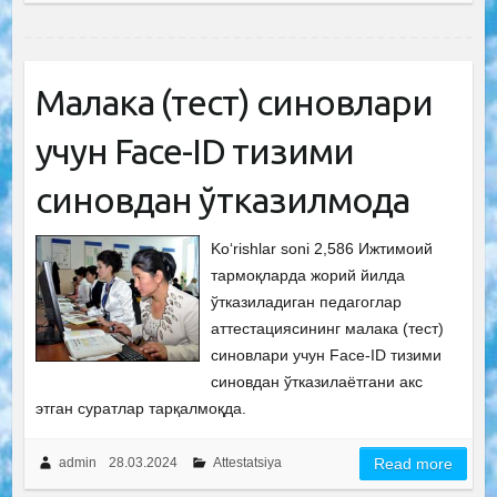
Малака (тест) синовлари
учун Face-ID тизими
синовдан ўтказилмоқда
Ko‘rishlar soni 2,586 Ижтимоий
тармоқларда жорий йилда
ўтказиладиган педагоглар
аттестациясининг малака (тест)
синовлари учун Face-ID тизими
синовдан ўтказилаётгани акс
этган суратлар тарқалмоқда.
admin
28.03.2024
Attestatsiya
Read more