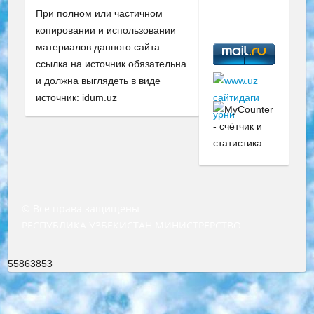
При полном или частичном
копировании и использовании
материалов данного сайта
ссылка на источник обязательна
и должна выглядеть в виде
источник: idum.uz
© Все права защищены
РЕСПУБЛИКА УЗБЕКИСТАН МИНИСТРЕРСТВО ДОШКОЛЬНОГО И ШКОЛЬНОГО ОБРАЗОВАНИЯ КОМАНДА в общеобразовательных учреждениях в 2023-2024 учебном году организация и проведение итоговой государственной аттестации обучающихся о Министра дошкольного и школьного образования Республики Узбекистан от 4 марта 2008 года (постановлением Минюста от 20 марта 2008 года № 1778 государственной регистрации) «Итоговое состояние учащихся общего среднего образования на основании положения об утверждении положения об аттестации общего среднего образования выпускной экзамен студентов в образовательных учреждениях в 2023-2024 учебном году В целях организации и прохождения аттестации приказываю: 1. Следующее: перечень предметов, по которым будет проводиться итоговая государственная аттестация и экзамен формы перевода согласно приложению 1; сертификаты международного образца, оценивающие уровень владения иностранными языками перечень согласно приложению 2; 2. Педагогический при специализированных образовательных учреждениях. научно-практический центр квалификации и международной оценки (Д.Давидова) 2024 г. До 25 марта: задания по предметам, по которым будет проводиться итоговая аттестация разработка и утверждение технических условий; итоговая аттестация на основании разработанного предметного задания разработка вопросов по предметам (устно и письменно), экзамен передача; общеобразовательные средние школы и специальные учебные заведения учащиеся выпускных классов школ и интернатов в агентской системе подготовка базы данных экзаменационных материалов и критериев оценки; перевод базы экзаменационных материалов на все языки обучения подать в Республиканский образовательный центр для изготовления; варианты экзаменов на основе разработанных контрольных материалов пусть будут поставлены задачи формирования. 3. Республиканский образовательный центр (Ш.Худайкулов) до 5 апреля 2024 года. до: база данных предоставленных экзаменационных материалов на все языки обучения перевод и экспертиза; для слепых, слабовидящих, глухих, слабослышащих и умственно отсталых детей учащиеся выпускных классов специализированных школ и школ-интернатов база данных экзаменационных материалов на всех преподаваемых языках подготовка критериев оценки; специализированные школы для умственно отсталых детей и технологии для учащихся выпускных классов школ-интернатов разработка соответствующих рекомендаций и критериев проведения ЕГЭ по естествознанию давать задания. 4. Педагогический при специализированных образовательных учреждениях. Научно-практический центр навыков и международной оценки (Д.Давидова), Республика образовательный центр (Худайкулов Ш.) итоговый государственный аттестационный экзамен ориентирован на творческое и логическое мышление при подготовке базы материалов учитывать введение заданий. 5. Следует отметить, что: сертификат государственного образца о знании общеобразовательного предмета и как минимум национальный уровень B1 по предметам на иностранных языках, указанным в Приложении 2. или международно признанный сертификат эквивалентного уровня студенты, изучающие определенный предмет, освобождаются от экзамена; по соответствующим предметам запланирована итоговая государственная аттестация за день до дня, путем жеребьевки Рабочей группой (в письменной форме по предметам, проводимым в форме) из числа сформированных вариантов выбрано 2 варианта; 2 выбранных варианта экзамена анонсированы на официальном сайте министерства и все выпускники по всей стране на основе этих вариантов проводит итоговую государственную аттестацию. 6. Государственное образование учащихся средних общеобразовательных учреждений. знания в соответствии с квалификационными требованиями, которые необходимо приобрести на основании стандартов итоговый (выпускной) контроль для 9 и 11 классов в целях тестирования Экзамены (далее – экзамены) состоят из предметов, перечисленных в приложении 1. будет сделано. 7. Экзамены пройдут с 26 мая по 15 июня 2024 г. (кроме науки физического воспитания). 8. Физическая для учащихся 9 классов общесредних образовательных учреждений. Экзамены по предмету «Образование, квалификация медицина» 1-6 мая 2024 года. сотрудники перевести под присмотр (с отклонениями в физическом или умственном развитии) специализированная школа для детей, школы-интернаты и со сколиозом школы-интернаты санаторного типа для больных детей исключены). 9. Он был слепым, слабовидящим и имел нарушения опорно-двигательного аппарата. экзамены в специализированных школах и интернатах для детей должны проводиться исходя из требований, предъявляемых к общеобразовательным учреждениям (физкультура кроме науки). 10. Специализированная школа для глухих и слабослышащих детей. и экзамены в интернатах и быть реализован в виде письменного теста по математике. 11. Специальность для умственно отсталых детей. Для 9 класса Родной язык и литературное письмо Государственный язык (язык обучения – узбекский). для неклассов) написано Математическое письмо Письменная/устная история Узбекистана Физическое воспитание практично Итоговый контроль Для 11 класса Написание родного языка и литературы (эссе) Математическое письмо Узбекский язык (обучение на узбекском языке) не посещающее общее среднее образование для учреждений)/Образовательное учреждение выбор письменный и устный Иностранный язык письменный/устный Письменная/устная история Узбекистана *По выбору студента:  Химия  Физика  Основы государственного права  География 10 бесплатных образовательных ресурсов - Мы составили подборку онлайн-проектов с интерактивными упражнениями, видеолекциями и статьями. Они помогут вам обрести новые и освежить старые знания бесплатно. 1. «ИНТУИТ» Старейшая образовательная площадка Рунета. Здесь вы найдёте сотни текстовых и видеокурсов на десятки различных тем — от программирования до психологии. Многие курсы подготовлены российскими университетами и крупными международными компаниями вроде Intel и Microsoft. Самостоятельное обучение бесплатное, но желающие могут оплатить услуги персональных наставников. 2. «Смартия» знакомит с актуальными профессиями и подсказывает, как им обучаться. Выбрав заинтересовавшую вас специальность — SMM-специалист, фотограф, веб-дизайнер или другую, — увидите список необходимых для неё умений. Чтобы вы могли освоить их самостоятельно, для каждого умения площадка отображает подборку ссылок на учебные материалы. Хотя «Смартия» ориентируется на русскоязычную аудиторию, часть контента всё же доступна только на английском. 3. «Лекторий Физтеха» Проект Московского физико-технического института (Физтеха). С его помощью вы можете смотреть онлайн серии лекций, записанные на видео в этом вузе. В числе доступных предметов — физика, биология, химия, информационные технологии и другие. К некоторым лекциям администрация ресурса прилагает готовые конспекты, которые можно скачивать в PDF-формате. 4. ITMOcourses Онлайн-площадка Санкт-Петербургского национального исследовательского университета информационных технологий, механики и оптики (ИТМО). Ресурс предоставляет свободный доступ к курсам, разработанным в этом вузе. Каталог материалов разбит на четыре категории: «Оптические системы и технологии», «Приборостроение и робототехника», «Информационные технологии» и «Биотехнологии». Курсы состоят из видеолекций, интерактивных демонстраций и заданий. 5. «КиберЛенинка» Электронная научная библиотека открытого доступа. Каталог площадки регулярно обрастает текстами статей из различных научных изданий. Сгруппированные по журналам и рубрикам публикации можно читать онлайн или скачивать целиком в PDF-формате. Проект нацелен на популяризацию науки за счёт открытого доступа к качественной информации. 6. «ПостНаука» На этом ресурсе публикуют подборки видеолекций, составленные экспертами из разных отраслей и объединённые общими темами. Среди них, к примеру, есть серии «Биоинформатика и геномика», «Культура средневековой Скандинавии» и Cinema Studies о теории кино. Каждая подборка лекций — логически связанная история, рассказанная экспертом от первого лица. Кроме того, на сайте появляются научно-образовательные статьи и тесты на разные темы. 7. «Newочём» Команда проекта «Newочём» отбирает самые интересные тексты из англоязычных СМИ и переводит те из них, за которые голосуют участники сообщества «ВКонтакте». По большей части это научно-популярные статьи. Редакторы придумывают лишь заголовки, в остальном содержание переводов соответствует оригиналам. Полные тексты можно читать прямо в социальной сети. 8. InternetUrok Онлайн-база материалов по основным дисциплинам школьной программы. Информация на сайте структурирована по классам, предметам и темам (урокам). Каждый урок состоит из видеолекций и конспектов. Есть также интерактивные тренажёры и тесты для закрепления пройденного материала. Даже если вы давно окончили школу, возможность повторить программу старших классов всегда может пригодиться. 9. Edutainme Ещё один ресурс об образовании. В отличие от Newtonew, как мне кажется, Edutainme больше ориентируется на представителей индустрии: педагогов, предпринимателей, разработчиков образовательных проектов. Но и любой, кто просто стремится к саморазвитию, найдёт на сайте много полезного и интересного для себя. Например, информацию о новых курсах и образовательных сервисах. 10. Newtonew Онлайн-медиа об образовании и обучении в широком смысле. Авторы Newtonew пишут об инструментах, заведениях, тактиках и стратегиях, которые помогают учить других и получать новые знания самостоятельно. На этой площадке вы найдёте новости, обзоры, аналитические мате
55863853