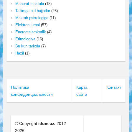
Mahorat maktabi
(18)
Ta’limga oid hujjatlar
(26)
Maktab psixologiga
(11)
Elektron jurnal
(57)
Energotejamkorlik
(4)
Etimologiya
(16)
Bu kun tarixda
(7)
Hazil
(1)
Политика
Карта
Контакт
конфиденциальности
сайта
© Copyright
idum.uz.
2012 -
2026.