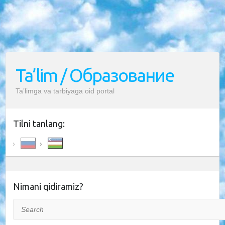
Ta’lim / Образование
Ta’limga va tarbiyaga oid portal
Tilni tanlang:
Nimani qidiramiz?
Search