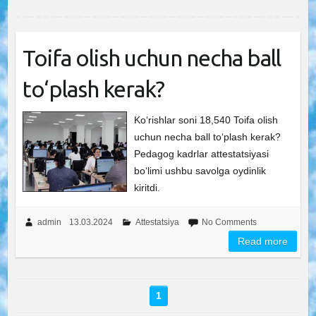
Toifa olish uchun necha ball
to‘plash kerak?
Ko‘rishlar soni 18,540 Toifa olish
uchun necha ball to‘plash kerak?
Pedagog kadrlar attestatsiyasi
bo‘limi ushbu savolga oydinlik
kiritdi.
admin
13.03.2024
Attestatsiya
No Comments
Read more
1