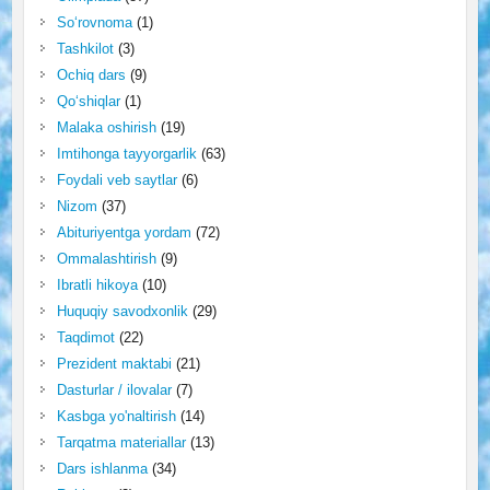
So‘rovnoma
(1)
Tashkilot
(3)
Ochiq dars
(9)
Qo‘shiqlar
(1)
Malaka oshirish
(19)
Imtihonga tayyorgarlik
(63)
Foydali veb saytlar
(6)
Nizom
(37)
Abituriyentga yordam
(72)
Ommalashtirish
(9)
Ibratli hikoya
(10)
Huquqiy savodxonlik
(29)
Taqdimot
(22)
Prezident maktabi
(21)
Dasturlar / ilovalar
(7)
Kasbga yo'naltirish
(14)
Tarqatma materiallar
(13)
Dars ishlanma
(34)