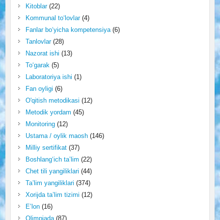
Kitoblar
(22)
Kommunal to‘lovlar
(4)
Fanlar bo‘yicha kompetensiya
(6)
Tanlovlar
(28)
Nazorat ishi
(13)
To‘garak
(5)
Laboratoriya ishi
(1)
Fan oyligi
(6)
O'qitish metodikasi
(12)
Metodik yordam
(45)
Monitoring
(12)
Ustama / oylik maosh
(146)
Milliy sertifikat
(37)
Boshlang‘ich ta’lim
(22)
Chet tili yangiliklari
(44)
Ta’lim yangiliklari
(374)
Xorijda ta’lim tizimi
(12)
E’lon
(16)
Olimpiada
(87)