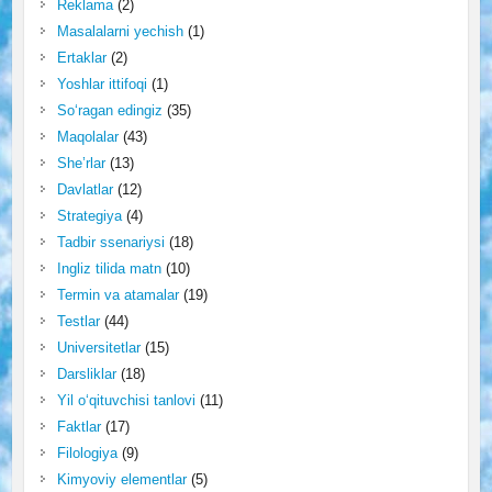
Reklama
(2)
Masalalarni yechish
(1)
Ertaklar
(2)
Yoshlar ittifoqi
(1)
So‘ragan edingiz
(35)
Maqolalar
(43)
She’rlar
(13)
Davlatlar
(12)
Strategiya
(4)
Tadbir ssenariysi
(18)
Ingliz tilida matn
(10)
Termin va atamalar
(19)
Testlar
(44)
Universitetlar
(15)
Darsliklar
(18)
Yil o‘qituvchisi tanlovi
(11)
Faktlar
(17)
Filologiya
(9)
Kimyoviy elementlar
(5)