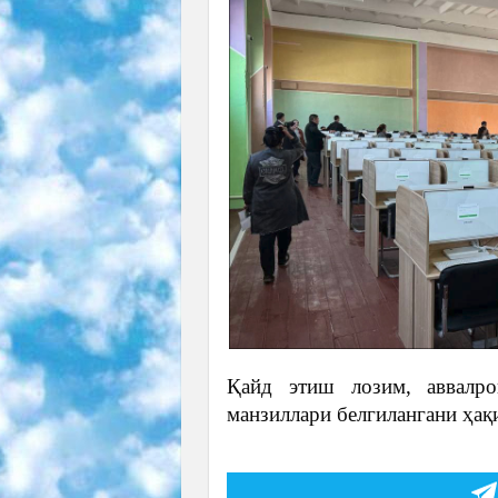
Қайд этиш лозим, аввалро
манзиллари белгилангани ҳақ