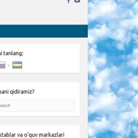
ni tanlang:
ani qidiramiz?
rch
tablar va o‘quv markazlari