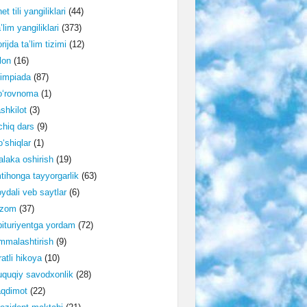
et tili yangiliklari
(44)
’lim yangiliklari
(373)
rijda ta’lim tizimi
(12)
lon
(16)
impiada
(87)
o‘rovnoma
(1)
shkilot
(3)
hiq dars
(9)
‘shiqlar
(1)
laka oshirish
(19)
tihonga tayyorgarlik
(63)
ydali veb saytlar
(6)
izom
(37)
ituriyentga yordam
(72)
malashtirish
(9)
ratli hikoya
(10)
quqiy savodxonlik
(28)
aqdimot
(22)