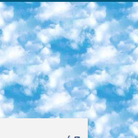
ека открытого доступа. Каталог площадки регулярно обрастает текстами статей из различных научных изданий. Сгруппированные по журналам и рубрикам публикации можно читать онлайн или скачивать целиком в PDF-формате. Проект нацелен на популяризацию науки за счёт открытого доступа к качественной информации. 6. «ПостНаука» На этом ресурсе публикуют подборки видеолекций, составленные экспертами из разных отраслей и объединённые общими темами. Среди них, к примеру, есть серии «Биоинформатика и геномика», «Культура средневековой Скандинавии» и Cinema Studies о теории кино. Каждая подборка лекций — логически связанная история, рассказанная экспертом от первого лица. Кроме того, на сайте появляются научно-образовательные статьи и тесты на разные темы. 7. «Newочём» Команда проекта «Newочём» отбирает самые интересные тексты из англоязычных СМИ и переводит те из них, за которые голосуют участники сообщества «ВКонтакте». По большей части это научно-популярные статьи. Редакторы придумывают лишь заголовки, в остальном содержание переводов соответствует оригиналам. Полные тексты можно читать прямо в социальной сети. 8. InternetUrok Онлайн-база материалов по основным дисциплинам школьной программы. Информация на сайте структурирована по классам, предметам и темам (урокам). Каждый урок состоит из видеолекций и конспектов. Есть также интерактивные тренажёры и тесты для закрепления пройденного материала. Даже если вы давно окончили школу, возможность повторить программу старших классов всегда может пригодиться. 9. Edutainme Ещё один ресурс об образовании. В отличие от Newtonew, как мне кажется, Edutainme больше ориентируется на представителей индустрии: педагогов, предпринимателей, разработчиков образовательных проектов. Но и любой, кто просто стремится к саморазвитию, найдёт на сайте много полезного и интересного для себя. Например, информацию о новых курсах и образовательных сервисах. 10. Newtonew Онлайн-медиа об образовании и обучении в широком смысле. Авторы Newtonew пишут об инструментах, заведениях, тактиках и стратегиях, которые помогают учить других и получать новые знания самостоятельно. На этой площадке вы найдёте новости, обзоры, аналитические мат