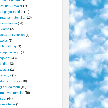
ezident maktabi
(21)
sturlar / ilovalar
(7)
sbga yo'naltirish
(14)
rqatma materiallar
(13)
rs ishlanma
(34)
eklama
(2)
salalarni yechish
(1)
taklar
(2)
shlar ittifoqi
(1)
‘ragan edingiz
(35)
qolalar
(43)
e’rlar
(13)
vlatlar
(12)
rategiya
(4)
dbir ssenariysi
(18)
gliz tilida matn
(10)
rmin va atamalar
(19)
stlar
(44)
iversitetlar
(15)