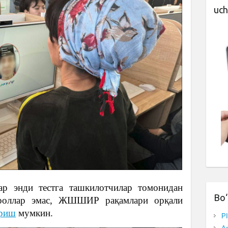
uch
ар энди тестга ташкилотчилар томонидан
Bo‘
ароллар эмас, ЖШШИР рақамлари орқали
риш
мумкин.
P