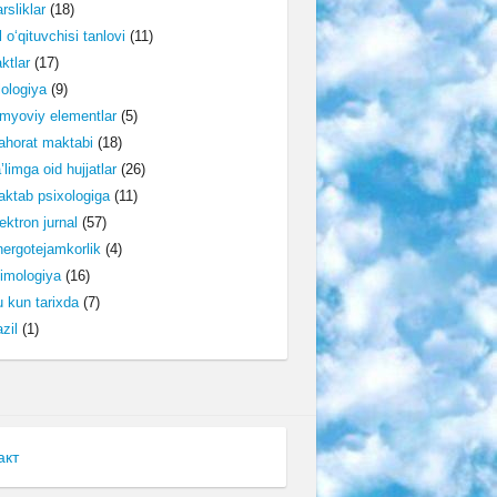
rsliklar
(18)
l o‘qituvchisi tanlovi
(11)
ktlar
(17)
lologiya
(9)
myoviy elementlar
(5)
horat maktabi
(18)
’limga oid hujjatlar
(26)
ktab psixologiga
(11)
ektron jurnal
(57)
ergotejamkorlik
(4)
imologiya
(16)
 kun tarixda
(7)
zil
(1)
акт