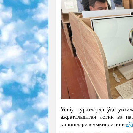
Ушбу суратларда ўқитувчил
ажратиладиган логин ва п
киришлари мумкинлигини
кў