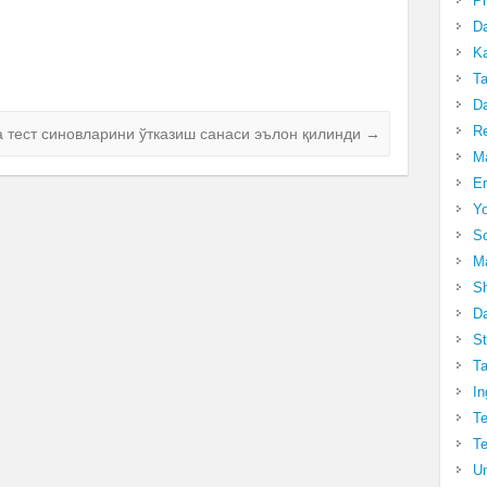
Pr
Da
Ka
Ta
Da
R
а тест синовларини ўтказиш санаси эълон қилинди
→
Ma
Er
Yo
So
Ma
Sh
Da
St
Ta
In
Te
Te
Un