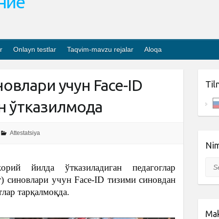
ание
r
Onlayn testlar
Taqvim-mavzu rejalar
Aloqa
новлари учун Face-ID
Til
 ўтказилмоқда
Attestatsiya
Nim
Sea
рий йилда ўтказиладиган педагоглар
ст) синовлари учун Face-ID тизими синовдан
тлар тарқалмоқда.
Mak