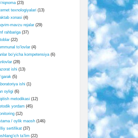
‘riqnoma
(23)
ternet texnologiyalari
(13)
ktab xonasi
(4)
qvim-mavzu rejalar
(29)
nf rahbariga
(37)
toblar
(22)
mmunal to‘lovlar
(4)
nlar bo‘yicha kompetensiya
(6)
nlovlar
(28)
zorat ishi
(13)
‘garak
(5)
boratoriya ishi
(1)
n oyligi
(6)
qitish metodikasi
(12)
etodik yordam
(45)
nitoring
(12)
tama / oylik maosh
(146)
lliy sertifikat
(37)
shlang‘ich ta’lim
(22)