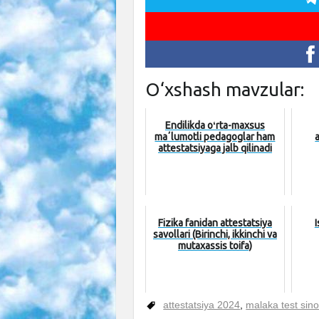
O‘xshash mavzular:
Endilikda oʻrta-maxsus
maʼlumotli pedagoglar ham
attestatsiyaga jalb qilinadi
Fizika fanidan attestatsiya
I
savollari (Birinchi, ikkinchi va
mutaxassis toifa)
attestatsiya 2024
,
malaka test sino