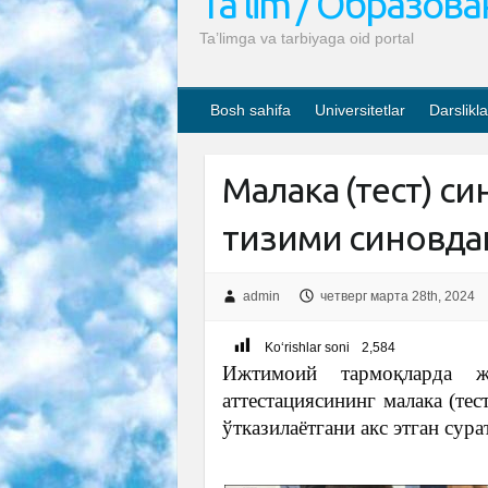
Ta’lim / Образов
Ta’limga va tarbiyaga oid portal
Bosh sahifa
Universitetlar
Darslikla
Малака (тест) си
тизими синовдан
admin
четверг марта 28th, 2024
Ko‘rishlar soni
2,584
Ижтимоий тармоқларда жо
аттестациясининг малака (те
ўтказилаётгани акс этган сура