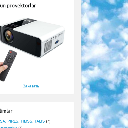
un proyektorlar
Заказать
limlar
ISA, PIRLS, TIMSS, TALIS
(7)