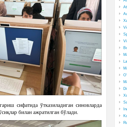
A
At
Au
Xa
Vi
Sp
Vi
Bo
Ma
La
Ma
O‘
Ma
Di
Xo
Sa
гариш сифатида ўтказиладиган синовларда
In
ўсиқлар билан ажратилган бўлади.
Ko
Ru