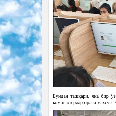
Бундан ташқари, яна бир ўз
компьютерлар ораси махсус т