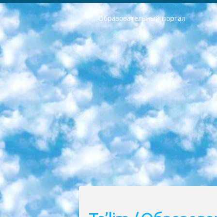
Образовательный портал
РЕСПУБЛИКА УЗБЕКИСТАН МИНИСТРЕРСТВО ДОШКОЛЬНОГО И ШКОЛЬНОГО ОБРАЗОВАНИЯ КОМАНДА в общеобразовательных учреждениях в 2023-2024 учебном году организация и проведение итоговой государственной аттестации обучающихся о Министра дошкольного и школьного образования Республики Узбекистан от 4 марта 2008 года (постановлением Минюста от 20 марта 2008 года № 1778 государственной регистрации) «Итоговое состояние учащихся общего среднего образования на основании положения об утверждении положения об аттестации общего среднего образования выпускной экзамен студентов в образовательных учреждениях в 2023-2024 учебном году В целях организации и прохождения аттестации приказываю: 1. Следующее: перечень предметов, по которым будет проводиться итоговая государственная аттестация и экзамен формы перевода согласно приложению 1; сертификаты международного образца, оценивающие уровень владения иностранными языками перечень согласно приложению 2; 2. Педагогический при специализированных образовательных учреждениях. научно-практический центр квалификации и международной оценки (Д.Давидова) 2024 г. До 25 марта: задания по предметам, по которым будет проводиться итоговая аттестация разработка и утверждение технических условий; итоговая аттестация на основании разработанного предметного задания разработка вопросов по предметам (устно и письменно), экзамен передача; общеобразовательные средние школы и специальные учебные заведения учащиеся выпускных классов школ и интернатов в агентской системе подготовка базы данных экзаменационных материалов и критериев оценки; перевод базы экзаменационных материалов на все языки обучения подать в Республиканский образовательный центр для изготовления; варианты экзаменов на основе разработанных контрольных материалов пусть будут поставлены задачи формирования. 3. Республиканский образовательный центр (Ш.Худайкулов) до 5 апреля 2024 года. до: база данных предоставленных экзаменационных материалов на все языки обучения перевод и экспертиза; для слепых, слабовидящих, глухих, слабослышащих и умственно отсталых детей учащиеся выпускных классов специализированных школ и школ-интернатов база данных экзаменационных материалов на всех преподаваемых языках подготовка критериев оценки; специализированные школы для умственно отсталых детей и технологии для учащихся выпускных классов школ-интернатов разработка соответствующих рекомендаций и критериев проведения ЕГЭ по естествознанию давать задания. 4. Педагогический при специализированных образовательных учреждениях. Научно-практический центр навыков и международной оценки (Д.Давидова), Республи