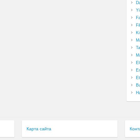
Da
Yi
Fa
Fi
Ki
Ma
Ta
Ma
El
En
Et
Bu
Ha
Карта сайта
Конт