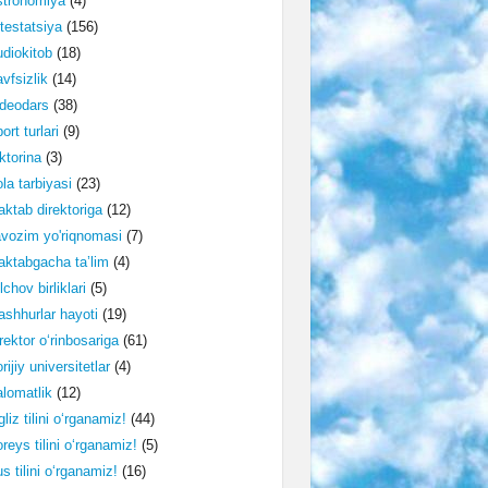
stronomiya
(4)
testatsiya
(156)
diokitob
(18)
vfsizlik
(14)
deodars
(38)
ort turlari
(9)
ktorina
(3)
la tarbiyasi
(23)
ktab direktoriga
(12)
vozim yo'riqnomasi
(7)
ktabgacha ta’lim
(4)
lchov birliklari
(5)
shhurlar hayoti
(19)
rektor o‘rinbosariga
(61)
rijiy universitetlar
(4)
lomatlik
(12)
gliz tilini o‘rganamiz!
(44)
reys tilini o‘rganamiz!
(5)
s tilini o‘rganamiz!
(16)