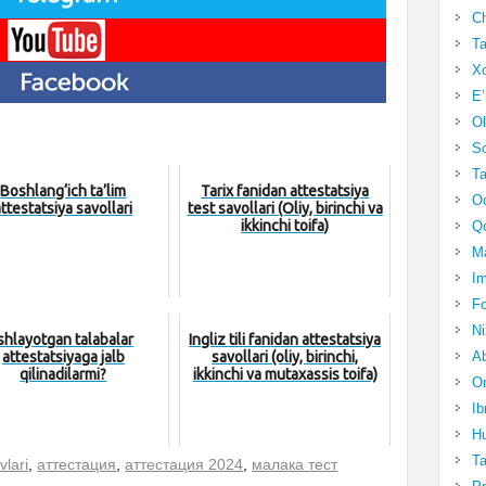
Ch
Ta
Xo
E’
Ol
S
Ta
Boshlang‘ich ta’lim
Tarix fanidan attestatsiya
Oc
attestatsiya savollari
test savollari (Oliy, birinchi va
ikkinchi toifa)
Qo
Ma
Im
Fo
N
shlayotgan talabalar
Ingliz tili fanidan attestatsiya
Ab
attestatsiyaga jalb
savollari (oliy, birinchi,
qilinadilarmi?
ikkinchi va mutaxassis toifa)
Om
Ib
Hu
T
vlari
,
аттестация
,
аттестация 2024
,
малака тест