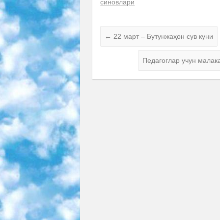
синовлари
←
22 март – Бутунжаҳон сув куни
Педагоглар учун малак