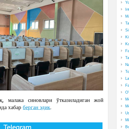
Yo
In
Ma
Ta
Si
Ki
Ko
Fa
Ta
Na
To
La
Fa
O'
M
қ, малака синовлари ўтказиладиган жой
Mo
ида хабар
берган эдик
.
Us
Mi
Bo