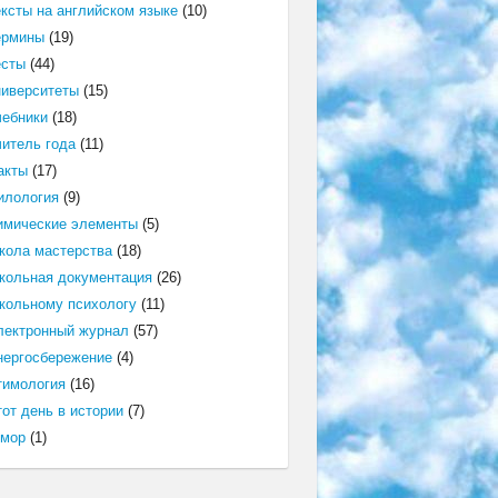
ексты на английском языке
(10)
ермины
(19)
есты
(44)
ниверситеты
(15)
чебники
(18)
читель года
(11)
акты
(17)
илология
(9)
имические элементы
(5)
кола мастерства
(18)
кольная документация
(26)
кольному психологу
(11)
лектронный журнал
(57)
нергосбережение
(4)
тимология
(16)
от день в истории
(7)
мор
(1)