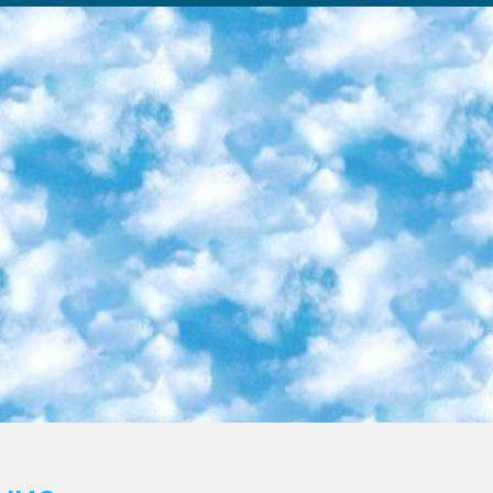
ка образовательный центр (Худайкулов Ш.) итоговый государственный аттестационный экзамен ориентирован на творческое и логическое мышление при подготовке базы материалов учитывать введение заданий. 5. Следует отметить, что: сертификат государственного образца о знании общеобразовательного предмета и как минимум национальный уровень B1 по предметам на иностранных языках, указанным в Приложении 2. или международно признанный сертификат эквивалентного уровня студенты, изучающие определенный предмет, освобождаются от экзамена; по соответствующим предметам запланирована итоговая государственная аттестация за день до дня, путем жеребьевки Рабочей группой (в письменной форме по предметам, проводимым в форме) из числа сформированных вариантов выбрано 2 варианта; 2 выбранных варианта экзамена анонсированы на официальном сайте министерства и все выпускники по всей стране на основе этих вариантов проводит итоговую государственную аттестацию. 6. Государственное образование учащихся средних общеобразовательных учреждений. знания в соответствии с квалификационными требованиями, которые необходимо приобрести на основании стандартов итоговый (выпускной) контроль для 9 и 11 классов в целях тестирования Экзамены (далее – экзамены) состоят из предметов, перечисленных в приложении 1. будет сделано. 7. Экзамены пройдут с 26 мая по 15 июня 2024 г. (кроме науки физического воспитания). 8. Физическая для учащихся 9 классов общесредних образовательных учреждений. Экзамены по предмету «Образование, квалификация медицина» 1-6 мая 2024 года. сотрудники перевести под присмотр (с отклонениями в физическом или умственном развитии) специализированная школа для детей, школы-интернаты и со сколиозом школы-интернаты санаторного типа для больных детей исключены). 9. Он был слепым, слабовидящим и имел нарушения опорно-двигательного аппарата. экзамены в специализированных школах и интернатах для детей должны проводиться исходя из требований, предъявляемых к общеобразовательным учреждениям (физкультура кроме науки). 10. Специализированная школа для глухих и слабослышащих детей. и экзамены в интернатах и быть реализован в виде письменного теста по математике. 11. Специальность для умственно отсталых детей. Для 9 класса Родной язык и литературное письмо Государственный язык (язык обучения – узбекский). для неклассов) написано Математическое письмо Письменная/устная история Узбекистана Физическое воспитание практично Итоговый контроль Для 11 класса Написание родного языка и литературы (эссе) Математическое письмо Узбекский язык (обучение на узбекском языке) не посещающее общее среднее образование для учреждений)/Образовательное учреждение выбор письменный и устный Иностранный язык письменный/устный Письменная/устная история Узбекистана *По выбору студента:  Химия  Физика  Основы государственного права  География 10 бесплатных образовательных ресурсов - Мы составили подборку онлайн-проектов с интерактивными упражнениями, видеолекциями и статьями. Они помогут вам обрести новые и освежить старые знания бесплатно. 1. «ИНТУИТ» Старейшая образовательная площадка Рунета. Здесь вы найдёте сотни текстовых и видеокурсов на десятки различных тем — от программирования до психологии. Многие курсы подготовлены российскими университетами и крупными международными компаниями вроде Intel и Microsoft. Самостоятельное обучение бесплатное, но желающие могут оплатить услуги персональных наставников. 2. «Смартия» знакомит с актуальными профессиями и подсказывает, как им обучаться. Выбрав заинтересовавшую вас специальность — SMM-специалист, фотограф, веб-дизайнер или другую, — увидите список необходимых для неё умений. Чтобы вы могли освоить их самостоятельно, для каждого умения площадка отображает подборку ссылок на учебные материалы. Хотя «Смартия» ориентируется на русскоязычную аудиторию, часть контента всё же доступна только на английском. 3. «Лекторий Физтеха» Проект Московского физико-технического института (Физтеха). С его помощью вы можете смотреть онлайн серии лекций, записанные на видео в этом вузе. В числе доступных предметов — физика, биология, химия, информационные технологии и другие. К некоторым лекциям администрация ресурса прилагает готовые конспекты, которые можно скачивать в PDF-формате. 4. ITMOcourses Онлайн-площадка Санкт-Петербургского национального исследовательского университета информационных технологий, механики и оптики (ИТМО). Ресурс предоставляет свободный доступ к курсам, разработанным в этом вузе. Каталог материалов разбит на четыре категории: «Оптические системы и технологии», «Приборостроение и робототехника», «Информационные технологии» и «Биотехнологии». Курсы состоят из видеолекций, интерактивных демонстраций и заданий. 5. «КиберЛенинка» Электронная научная библиот