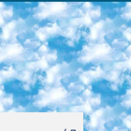
ека открытого доступа. Каталог площадки регулярно обрастает текстами статей из различных научных изданий. Сгруппированные по журналам и рубрикам публикации можно читать онлайн или скачивать целиком в PDF-формате. Проект нацелен на популяризацию науки за счёт открытого доступа к качественной информации. 6. «ПостНаука» На этом ресурсе публикуют подборки видеолекций, составленные экспертами из разных отраслей и объединённые общими темами. Среди них, к примеру, есть серии «Биоинформатика и геномика», «Культура средневековой Скандинавии» и Cinema Studies о теории кино. Каждая подборка лекций — логически связанная история, рассказанная экспертом от первого лица. Кроме того, на сайте появляются научно-образовательные статьи и тесты на разные темы. 7. «Newочём» Команда проекта «Newочём» отбирает самые интересные тексты из англоязычных СМИ и переводит те из них, за которые голосуют участники сообщества «ВКонтакте». По большей части это научно-популярные статьи. Редакторы придумывают лишь заголовки, в остальном содержание переводов соответствует оригиналам. Полные тексты можно читать прямо в социальной сети. 8. InternetUrok Онлайн-база материалов по основным дисциплинам школьной программы. Информация на сайте структурирована по классам, предметам и темам (урокам). Каждый урок состоит из видеолекций и конспектов. Есть также интерактивные тренажёры и тесты для закрепления пройденного материала. Даже если вы давно окончили школу, возможность повторить программу старших классов всегда может пригодиться. 9. Edutainme Ещё один ресурс об образовании. В отличие от Newtonew, как мне кажется, Edutainme больше ориентируется на представителей индустрии: педагогов, предпринимателей, разработчиков образовательных проектов. Но и любой, кто просто стремится к саморазвитию, найдёт на сайте много полезного и интересного для себя. Например, информацию о новых курсах и образовательных сервисах. 10. Newtonew Онлайн-медиа об образовании и обучении в широком смысле. Авторы Newtonew пишут об инструментах, заведениях, тактиках и стратегиях, которые помогают учить других и получать новые знания самостоятельно. На этой площадке вы найдёте новости, обзоры, аналитические мат