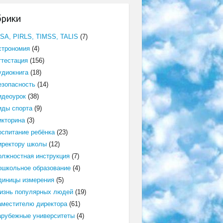
брики
ISA, PIRLS, TIMSS, TALIS
(7)
строномия
(4)
ттестация
(156)
удиокнига
(18)
езопасность
(14)
идеоурок
(38)
иды спорта
(9)
икторина
(3)
оспитание ребёнка
(23)
иректору школы
(12)
олжностная инструкция
(7)
ошкольное образование
(4)
диницы измерения
(5)
изнь популярных людей
(19)
аместителю директора
(61)
арубежные университеты
(4)