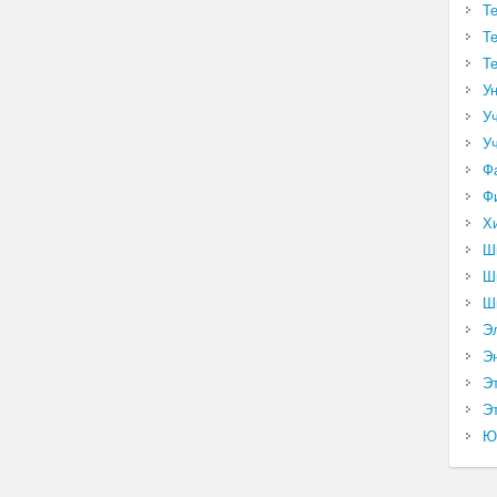
Т
Т
Т
У
У
У
Ф
Ф
Х
Ш
Ш
Ш
Э
Э
Э
Эт
Ю