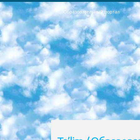
Образовательный портал
РЕСПУБЛИКА УЗБЕКИСТАН МИНИСТРЕРСТВО ДОШКОЛЬНОГО И ШКОЛЬНОГО ОБРАЗОВАНИЯ КОМАНДА в общеобразовательных учреждениях в 2023-2024 учебном году организация и проведение итоговой государственной аттестации обучающихся о Министра дошкольного и школьного образования Республики Узбекистан от 4 марта 2008 года (постановлением Минюста от 20 марта 2008 года № 1778 государственной регистрации) «Итоговое состояние учащихся общего среднего образования на основании положения об утверждении положения об аттестации общего среднего образования выпускной экзамен студентов в образовательных учреждениях в 2023-2024 учебном году В целях организации и прохождения аттестации приказываю: 1. Следующее: перечень предметов, по которым будет проводиться итоговая государственная аттестация и экзамен формы перевода согласно приложению 1; сертификаты международного образца, оценивающие уровень владения иностранными языками перечень согласно приложению 2; 2. Педагогический при специализированных образовательных учреждениях. научно-практический центр квалификации и международной оценки (Д.Давидова) 2024 г. До 25 марта: задания по предметам, по которым будет проводиться итоговая аттестация разработка и утверждение технических условий; итоговая аттестация на основании разработанного предметного задания разработка вопросов по предметам (устно и письменно), экзамен передача; общеобразовательные средние школы и специальные учебные заведения учащиеся выпускных классов школ и интернатов в агентской системе подготовка базы данных экзаменационных материалов и критериев оценки; перевод базы экзаменационных материалов на все языки обучения подать в Республиканский образовательный центр для изготовления; варианты экзаменов на основе разработанных контрольных материалов пусть будут поставлены задачи формирования. 3. Республиканский образовательный центр (Ш.Худайкулов) до 5 апреля 2024 года. до: база данных предоставленных экзаменационных материалов на все языки обучения перевод и экспертиза; для слепых, слабовидящих, глухих, слабослышащих и умственно отсталых детей учащиеся выпускных классов специализированных школ и школ-интернатов база данных экзаменационных материалов на всех преподаваемых языках подготовка критериев оценки; специализированные школы для умственно отсталых детей и технологии для учащихся выпускных классов школ-интернатов разработка соответствующих рекомендаций и критериев проведения ЕГЭ по естествознанию давать задания. 4. Педагогический при специализированных образовательных учреждениях. Научно-практический центр навыков и международной оценки (Д.Давидова), Республи