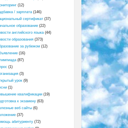
ониторинг
(12)
адбавка / зарплата
(146)
ациональный сертификат
(37)
ачальное образование
(22)
овости английского языка
(44)
овости образования
(373)
бразование за рубежом
(12)
бъявление
(16)
лимпиада
(87)
прос
(1)
рганизация
(3)
ткрытый урок
(9)
есни
(1)
овышение квалификации
(19)
одготовка к экзамену
(63)
олезные веб сайты
(6)
оложение
(37)
омощь абитуриенту
(72)