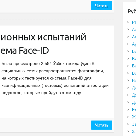
Читать
Ру
P
А
ционных испытаний
А
А
ема Face-ID
Б
В
Было просмотрено 2 584 Ўзбек тилида ўқиш В
В
социальных сетях распространяются фотографии,
В
на которых тестируется система Face-ID для
В
квалификационных (тестовых) испытаний аттестации
Д
педагогов, которые пройдут в этом году.
Д
Д
Е
Ж
З
Читать
З