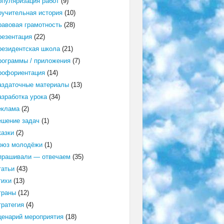
опуляризация работ
(9)
оучительная история
(10)
равовая грамотность
(28)
резентация
(22)
резидентская школа
(21)
рограммы / приложения
(7)
рофориентация
(14)
аздаточные материалы
(13)
азработка урока
(34)
еклама
(2)
ешение задач
(1)
казки
(2)
оюз молодёжи
(1)
прашивали — отвечаем
(35)
татьи
(43)
тихи
(13)
траны
(12)
тратегия
(4)
ценарий мероприятия
(18)