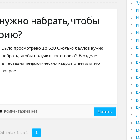
З
И
нужно набрать, чтобы
И
И
орию?
И
И
К
Было просмотрено 18 520 Сколько баллов нужно
К
набрать, чтобы получить категорию? В отделе
К
аттестации педагогических кадров ответили этот
К
вопрос.
К
К
К
К
К
Комментариев нет
Читать
Л
М
М
ahifalar 1 из 1
1
М