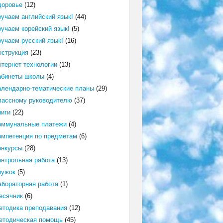
доровье
(12)
зучаем английский язык!
(44)
зучаем корейский язык!
(5)
зучаем русский язык!
(16)
нструкция
(23)
нтернет технологии
(13)
абинеты школы
(4)
алендарно-тематические планы
(29)
лассному руководителю
(37)
ниги
(22)
оммунальные платежи
(4)
омпетенция по предметам
(6)
онкурсы
(28)
онтрольная работа
(13)
ружок
(5)
абораторная работа
(1)
есячник
(6)
етодика преподавания
(12)
етодическая помощь
(45)