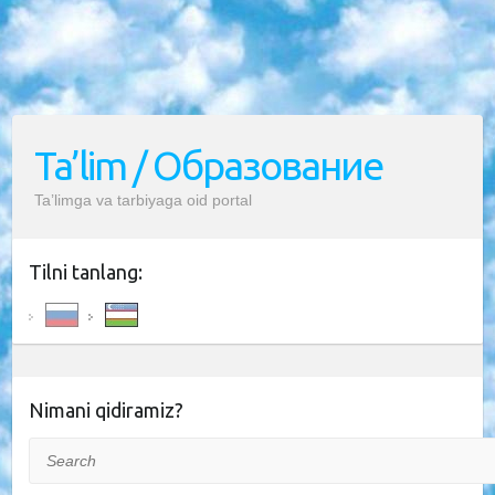
Ta’lim / Образование
Ta’limga va tarbiyaga oid portal
Tilni tanlang:
Nimani qidiramiz?
Search