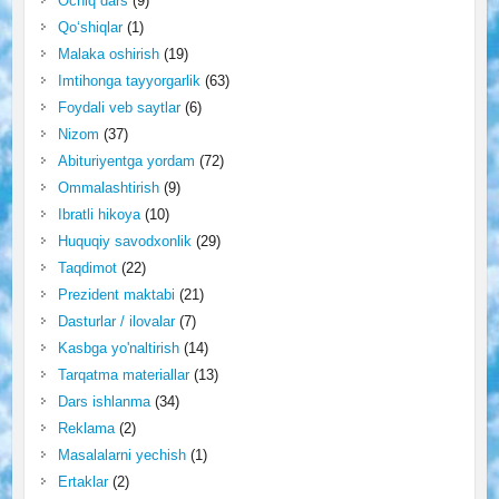
Ochiq dars
(9)
Qo‘shiqlar
(1)
Malaka oshirish
(19)
Imtihonga tayyorgarlik
(63)
Foydali veb saytlar
(6)
Nizom
(37)
Abituriyentga yordam
(72)
Ommalashtirish
(9)
Ibratli hikoya
(10)
Huquqiy savodxonlik
(29)
Taqdimot
(22)
Prezident maktabi
(21)
Dasturlar / ilovalar
(7)
Kasbga yo'naltirish
(14)
Tarqatma materiallar
(13)
Dars ishlanma
(34)
Reklama
(2)
Masalalarni yechish
(1)
Ertaklar
(2)