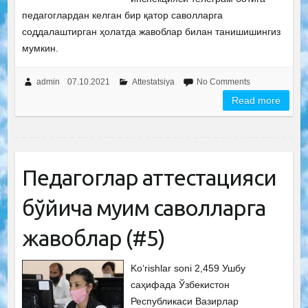
педагоглардан келган бир қатор саволларга
соддалаштирган ҳолатда жавоблар билан танишишингиз
мумкин.
admin
07.10.2021
Attestatsiya
No Comments
Read more
Педагоглар аттестацияси
бўйича муҳим саволларга
жавоблар (#5)
Ko‘rishlar soni 2,459 Ушбу
саҳифада Ўзбекистон
Республикаси Вазирлар