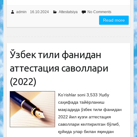
admin
16.10.2024
Attestatsiya
No Comments
Read more
Ўзбек тили фанидан
аттестация саволлари
(2022)
Ko‘rishlar soni 3,533 Ушбу
саҳифада тайёрланиш
мақсадида ўзбек тили фанидан
2022 йил кузги аттестация
саволлари келтирилган бўлиб,
қуйида улар билан яқиндан