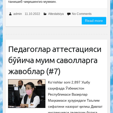
танишиб чиқишингиз мумкин.
admin
11.10.2022
Attestatsiya
No Comments
Read more
Педагоглар аттестацияси
бўйича муҳим саволларга
жавоблар (#7)
Ko‘rishlar soni 2,897 Ушбу
саҳифада Ўзбекистон
Республикаси Вазирлар
Маҳкамаси ҳузуридаги Таълим
сифатини назорат қилиш Давлат
инспекцияси телеграм ботига