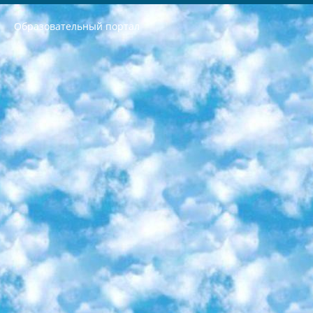
Образовательный портал
РЕСПУБЛИКА УЗБЕКИСТАН МИНИСТРЕРСТВО ДОШКОЛЬНОГО И ШКОЛЬНОГО ОБРАЗОВАНИЯ КОМАНДА в общеобразовательных учреждениях в 2023-2024 учебном году организация и проведение итоговой государственной аттестации обучающихся о Министра дошкольного и школьного образования Республики Узбекистан от 4 марта 2008 года (постановлением Минюста от 20 марта 2008 года № 1778 государственной регистрации) «Итоговое состояние учащихся общего среднего образования на основании положения об утверждении положения об аттестации общего среднего образования выпускной экзамен студентов в образовательных учреждениях в 2023-2024 учебном году В целях организации и прохождения аттестации приказываю: 1. Следующее: перечень предметов, по которым будет проводиться итоговая государственная аттестация и экзамен формы перевода согласно приложению 1; сертификаты международного образца, оценивающие уровень владения иностранными языками перечень согласно приложению 2; 2. Педагогический при специализированных образовательных учреждениях. научно-практический центр квалификации и международной оценки (Д.Давидова) 2024 г. До 25 марта: задания по предметам, по которым будет проводиться итоговая аттестация разработка и утверждение технических условий; итоговая аттестация на основании разработанного предметного задания разработка вопросов по предметам (устно и письменно), экзамен передача; общеобразовательные средние школы и специальные учебные заведения учащиеся выпускных классов школ и интернатов в агентской системе подготовка базы данных экзаменационных материалов и критериев оценки; перевод базы экзаменационных материалов на все языки обучения подать в Республиканский образовательный центр для изготовления; варианты экзаменов на основе разработанных контрольных материалов пусть будут поставлены задачи формирования. 3. Республиканский образовательный центр (Ш.Худайкулов) до 5 апреля 2024 года. до: база данных предоставленных экзаменационных материалов на все языки обучения перевод и экспертиза; для слепых, слабовидящих, глухих, слабослышащих и умственно отсталых детей учащиеся выпускных классов специализированных школ и школ-интернатов база данных экзаменационных материалов на всех преподаваемых языках подготовка критериев оценки; специализированные школы для умственно отсталых детей и технологии для учащихся выпускных классов школ-интернатов разработка соответствующих рекомендаций и критериев проведения ЕГЭ по естествознанию давать задания. 4. Педагогический при специализированных образовательных учреждениях. Научно-практический центр навыков и международной оценки (Д.Давидова), Республика образовательный центр (Худайкулов Ш.) итоговый государственный аттестационный экзамен ориентирован на творческое и логическое мышление при подготовке базы материалов учитывать введение заданий. 5. Следует отметить, что: сертификат государственного образца о знании общеобразовательного предмета и как минимум национальный уровень B1 по предметам на иностранных языках, указанным в Приложении 2. или международно признанный сертификат эквивалентного уровня студенты, изучающие определенный предмет, освобождаются от экзамена; по соответствующим предметам запланирована итоговая государственная аттестация за день до дня, путем жеребьевки Рабочей группой (в письменной форме по предметам, проводимым в форме) из числа сформированных вариантов выбрано 2 варианта; 2 выбранных варианта экзамена анонсированы на официальном сайте министерства и все выпускники по всей стране на основе этих вариантов проводит итоговую государственную аттестацию. 6. Государственное образование учащихся средних общеобразовательных учреждений. знания в соответствии с квалификационными требованиями, которые необходимо приобрести на основании стандартов итоговый (выпускной) контроль для 9 и 11 классов в целях тестирования Экзамены (далее – экзамены) состоят из предметов, перечисленных в приложении 1. будет сделано. 7. Экзамены пройдут с 26 мая по 15 июня 2024 г. (кроме науки физического воспитания). 8. Физическая для учащихся 9 классов общесредних образовательных учреждений. Экзамены по предмету «Образование, квалификация медицина» 1-6 мая 2024 года. сотрудники перевести под присмотр (с отклонениями в физическом или умственном развитии) специализированная школа для детей, школы-интернаты и со сколиозом школы-интернаты санаторного типа для больных детей исключены). 9. Он был слепым, слабовидящим и имел нарушения опорно-двигательного аппарата. экзамены в специализированных школах и интернатах для детей должны проводиться исходя из требований, предъявляемых к общеобразовательным учреждениям (физкультура кроме науки). 10. Специализированная школа для глухих и слабослышащих детей. и экзамены в интернатах и быть реализован в виде письменного теста по математике. 11. Специальность для умственно отсталых детей. Для 9 класса Родной язык и литературное письмо Государственный язык (язык обучения – узбекский). для неклассов) написано Математическое письмо Письменная/устная история Узбекистана Физическое воспитание практично Итоговый контроль Для 11 класса Написание родного языка и литературы (эссе) Математическое письмо Узбекский язык (обучение на узбекском языке) не посещающее общее среднее образование для учреждений)/Образовательное учреждение выбор письменный и устный Иностранный язык письменный/устный Письменная/устная история Узбекистана *По выбору студента:  Химия  Физика  Основы государственного права  География 10 бесплатных образовательных ресурсов - Мы составили подборку онлайн-проектов с интерактивными упражнениями, видеолекциями и статьями. Они помогут вам обрести новые и освежить старые знания бесплатно. 1. «ИНТУИТ» Старейшая образовательная площадка Рунета. Здесь вы найдёте сотни текстовых и видеокурсов на десятки различных тем — от программирования до психологии. Многие курсы подготовлены российскими университетами и крупными международными компаниями вроде Intel и Microsoft. Самостоятельное обучение бесплатное, но желающие могут оплатить услуги персональных наставников. 2. «Смартия» знакомит с актуальными профессиями и подсказывает, как им обучаться. Выбрав заинтересовавшую вас специальность — SMM-специалист, фотограф, веб-дизайнер или другую, — увидите список необходимых для неё умений. Чтобы вы могли освоить их самостоятельно, для каждого умения площадка отображает подборку ссылок на учебные материалы. Хотя «Смартия» ориентируется на русскоязычную аудиторию, часть контента всё же доступна только на английском. 3. «Лекторий Физтеха» Проект Московского физико-технического института (Физтеха). С его помощью вы можете смотреть онлайн серии лекций, записанные на видео в этом вузе. В числе доступных предметов — физика, биология, химия, информационные технологии и другие. К некоторым лекциям администрация ресурса прилагает готовые конспекты, которые можно скачивать в PDF-формате. 4. ITMOcourses Онлайн-площадка Санкт-Петербургского национального исследовательского университета информационных технологий, механики и оптики (ИТМО). Ресурс предоставляет свободный доступ к курсам, разработанным в этом вузе. Каталог материалов разбит на четыре категории: «Оптические системы и технологии», «Приборостроение и робототехника», «Информационные технологии» и «Биотехнологии». Курсы состоят из видеолекций, интерактивных демонстраций и заданий. 5. «КиберЛенинка» Электронная научная библиотека открытого доступа. Каталог площадки регулярно обрастает текстами статей из различных научных изданий. Сгруппированные по журналам и рубрикам публикации можно читать онлайн или скачивать целиком в PDF-формате. Проект нацелен на популяризацию науки за счёт открытого доступа к качественной информации. 6. «ПостНаука» На этом ресурсе публикуют подборки видеолекций, составленные экспертами из разных отраслей и объединённые общими темами. Среди них, к примеру, есть серии «Биоинформатика и геномика», «Культура средневековой Скандинавии» и Cinema Studies о теории кино. Каждая подборка лекций — логически связанная история, рассказанная экспертом от первого лица. Кроме того, на сайте появляются научно-образовательные статьи и тесты на разные темы. 7. «Newочём» Команда проекта «Newочём» отбирает самые интересные тексты из англоязычных СМИ и переводит те из них, за которые голосуют участники сообщества «ВКонтакте». По большей части это научно-популярные статьи. Редакторы придумывают лишь заголовки, в остальном содержание переводов соответствует оригиналам. Полные тексты можно читать прямо в социальной сети. 8. InternetUrok Онлайн-база материалов по основным дисциплинам школьной программы. Информация на сайте структурирована по классам, предметам и темам (урокам). Каждый урок состоит из видеолекций и конспектов. Есть также интерактивные тренажёры и тесты для закрепления пройденного материала. Даже если вы давно окончили школу, возможность повторить программу старших классов всегда может пригодиться. 9. Edutainme Ещё один ресурс об образовании. В отличие от Newtonew, как мне кажется, Edutainme больше ориентируется на представителей индустрии: педагогов, предпринимателей, разработчиков образовательных проектов. Но и любой, кто просто стремится к саморазвитию, найдёт на сайте много полезного и интересного для себя. Например, информацию о новых курсах и образовательных сервисах. 10. Newtonew Онлайн-медиа об образовании и обучении в широком смысле. Авторы Newtonew пишут об инструментах, заведениях, тактиках и стратегиях, которые помогают учить других и получать новые знания самостоятельно. На этой площадке вы найдёте новости, обзоры, аналитические мат