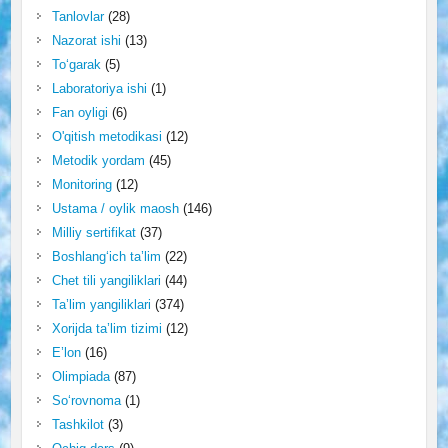
Tanlovlar
(28)
Nazorat ishi
(13)
To‘garak
(5)
Laboratoriya ishi
(1)
Fan oyligi
(6)
O'qitish metodikasi
(12)
Metodik yordam
(45)
Monitoring
(12)
Ustama / oylik maosh
(146)
Milliy sertifikat
(37)
Boshlang‘ich ta’lim
(22)
Chet tili yangiliklari
(44)
Ta’lim yangiliklari
(374)
Xorijda ta’lim tizimi
(12)
E’lon
(16)
Olimpiada
(87)
So‘rovnoma
(1)
Tashkilot
(3)