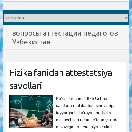
вопросы аттестации педагогов
Узбекистан
Fizika fanidan attestatsiya
savollari
Ko‘rishlar soni 4,875 Ushbu
sahifada malaka test sinovlariga
tayyorgarlik ko‘rayotgan fizika
o‘qituvchilari uchun o‘tgan yillarda
o‘tkazilgan attestatsiya testlari