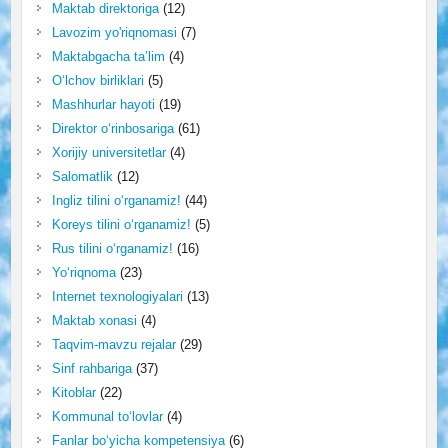
Maktab direktoriga
(12)
Lavozim yo'riqnomasi
(7)
Maktabgacha ta’lim
(4)
O‘lchov birliklari
(5)
Mashhurlar hayoti
(19)
Direktor o‘rinbosariga
(61)
Xorijiy universitetlar
(4)
Salomatlik
(12)
Ingliz tilini o‘rganamiz!
(44)
Koreys tilini o‘rganamiz!
(5)
Rus tilini o‘rganamiz!
(16)
Yo‘riqnoma
(23)
Internet texnologiyalari
(13)
Maktab xonasi
(4)
Taqvim-mavzu rejalar
(29)
Sinf rahbariga
(37)
Kitoblar
(22)
Kommunal to‘lovlar
(4)
Fanlar bo‘yicha kompetensiya
(6)