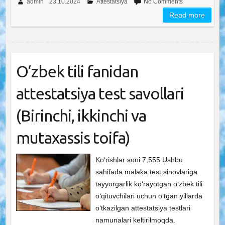
admin
23.10.2024
Attestatsiya
No Comments
Read more
O‘zbek tili fanidan
attestatsiya test savollari
(Birinchi, ikkinchi va
mutaxassis toifa)
Ko‘rishlar soni 7,555 Ushbu
sahifada malaka test sinovlariga
tayyorgarlik ko‘rayotgan o‘zbek tili
o‘qituvchilari uchun o‘tgan yillarda
o‘tkazilgan attestatsiya testlari
namunalari keltirilmoqda.