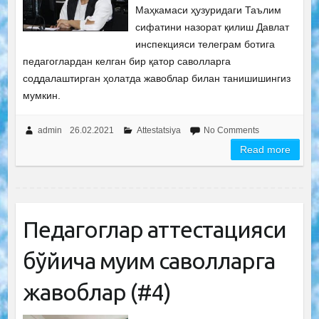
Маҳкамаси ҳузуридаги Таълим
сифатини назорат қилиш Давлат
инспекцияси телеграм ботига
педагоглардан келган бир қатор саволларга
соддалаштирган ҳолатда жавоблар билан танишишингиз
мумкин.
admin
26.02.2021
Attestatsiya
No Comments
Read more
Педагоглар аттестацияси
бўйича муҳим саволларга
жавоблар (#4)