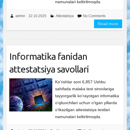
namunalari keltirilmoqda.
admin
22.10.2025
Attestatsiya
No Comments
Read more
Informatika fanidan
attestatsiya savollari
Ko‘rishlar soni 6,857 Ushbu
sahifada malaka test sinovlariga
tayyorgarlik ko‘rayotgan infomatika
o‘qituvchilari uchun o‘tgan yillarda
o‘tkazilgan attestatsiya testlari
namunalari keltirilmoqda.