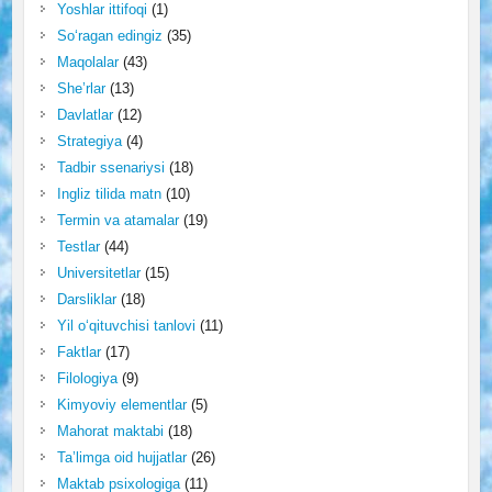
Yoshlar ittifoqi
(1)
So‘ragan edingiz
(35)
Maqolalar
(43)
She’rlar
(13)
Davlatlar
(12)
Strategiya
(4)
Tadbir ssenariysi
(18)
Ingliz tilida matn
(10)
Termin va atamalar
(19)
Testlar
(44)
Universitetlar
(15)
Darsliklar
(18)
Yil o‘qituvchisi tanlovi
(11)
Faktlar
(17)
Filologiya
(9)
Kimyoviy elementlar
(5)
Mahorat maktabi
(18)
Ta’limga oid hujjatlar
(26)
Maktab psixologiga
(11)