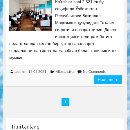
Ko‘rishlar soni 2,321 Ушбу
саҳифада Ўзбекистон
Республикаси Вазирлар
Маҳкамаси ҳузуридаги Таълим
сифатини назорат қилиш Давлат
инспекцияси телеграм ботига
педагоглардан келган бир қатор саволларга
соддалаштирган ҳолатда жавоблар билан танишишингиз
мумкин.
admin
12.02.2021
Attestatsiya
No Comments
Read more
1
Tilni tanlang: