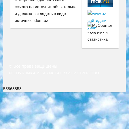
ссылка на источник обязательна
и должна выглядеть в виде
источник: idum.uz
© Все права защищены
РЕСПУБЛИКА УЗБЕКИСТАН МИНИСТРЕРСТВО ДОШКОЛЬНОГО И ШКОЛЬНОГО ОБРАЗОВАНИЯ КОМАНДА в общеобразовательных учреждениях в 2023-2024 учебном году организация и проведение итоговой государственной аттестации обучающихся о Министра дошкольного и школьного образования Республики Узбекистан от 4 марта 2008 года (постановлением Минюста от 20 марта 2008 года № 1778 государственной регистрации) «Итоговое состояние учащихся общего среднего образования на основании положения об утверждении положения об аттестации общего среднего образования выпускной экзамен студентов в образовательных учреждениях в 2023-2024 учебном году В целях организации и прохождения аттестации приказываю: 1. Следующее: перечень предметов, по которым будет проводиться итоговая государственная аттестация и экзамен формы перевода согласно приложению 1; сертификаты международного образца, оценивающие уровень владения иностранными языками перечень согласно приложению 2; 2. Педагогический при специализированных образовательных учреждениях. научно-практический центр квалификации и международной оценки (Д.Давидова) 2024 г. До 25 марта: задания по предметам, по которым будет проводиться итоговая аттестация разработка и утверждение технических условий; итоговая аттестация на основании разработанного предметного задания разработка вопросов по предметам (устно и письменно), экзамен передача; общеобразовательные средние школы и специальные учебные заведения учащиеся выпускных классов школ и интернатов в агентской системе подготовка базы данных экзаменационных материалов и критериев оценки; перевод базы экзаменационных материалов на все языки обучения подать в Республиканский образовательный центр для изготовления; варианты экзаменов на основе разработанных контрольных материалов пусть будут поставлены задачи формирования. 3. Республиканский образовательный центр (Ш.Худайкулов) до 5 апреля 2024 года. до: база данных предоставленных экзаменационных материалов на все языки обучения перевод и экспертиза; для слепых, слабовидящих, глухих, слабослышащих и умственно отсталых детей учащиеся выпускных классов специализированных школ и школ-интернатов база данных экзаменационных материалов на всех преподаваемых языках подготовка критериев оценки; специализированные школы для умственно отсталых детей и технологии для учащихся выпускных классов школ-интернатов разработка соответствующих рекомендаций и критериев проведения ЕГЭ по естествознанию давать задания. 4. Педагогический при специализированных образовательных учреждениях. Научно-практический центр навыков и международной оценки (Д.Давидова), Республика образовательный центр (Худайкулов Ш.) итоговый государственный аттестационный экзамен ориентирован на творческое и логическое мышление при подготовке базы материалов учитывать введение заданий. 5. Следует отметить, что: сертификат государственного образца о знании общеобразовательного предмета и как минимум национальный уровень B1 по предметам на иностранных языках, указанным в Приложении 2. или международно признанный сертификат эквивалентного уровня студенты, изучающие определенный предмет, освобождаются от экзамена; по соответствующим предметам запланирована итоговая государственная аттестация за день до дня, путем жеребьевки Рабочей группой (в письменной форме по предметам, проводимым в форме) из числа сформированных вариантов выбрано 2 варианта; 2 выбранных варианта экзамена анонсированы на официальном сайте министерства и все выпускники по всей стране на основе этих вариантов проводит итоговую государственную аттестацию. 6. Государственное образование учащихся средних общеобразовательных учреждений. знания в соответствии с квалификационными требованиями, которые необходимо приобрести на основании стандартов итоговый (выпускной) контроль для 9 и 11 классов в целях тестирования Экзамены (далее – экзамены) состоят из предметов, перечисленных в приложении 1. будет сделано. 7. Экзамены пройдут с 26 мая по 15 июня 2024 г. (кроме науки физического воспитания). 8. Физическая для учащихся 9 классов общесредних образовательных учреждений. Экзамены по предмету «Образование, квалификация медицина» 1-6 мая 2024 года. сотрудники перевести под присмотр (с отклонениями в физическом или умственном развитии) специализированная школа для детей, школы-интернаты и со сколиозом школы-интернаты санаторного типа для больных детей исключены). 9. Он был слепым, слабовидящим и имел нарушения опорно-двигательного аппарата. экзамены в специализированных школах и интернатах для детей должны проводиться исходя из требований, предъявляемых к общеобразовательным учреждениям (физкультура кроме науки). 10. Специализированная школа для глухих и слабослышащих детей. и экзамены в интернатах и быть реализован в виде письменного теста по математике. 11. Специальность для умственно отсталых детей. Для 9 класса Родной язык и литературное письмо Государственный язык (язык обучения – узбекский). для неклассов) написано Математическое письмо Письменная/устная история Узбекистана Физическое воспитание практично Итоговый контроль Для 11 класса Написание родного языка и литературы (эссе) Математическое письмо Узбекский язык (обучение на узбекском языке) не посещающее общее среднее образование для учреждений)/Образовательное учреждение выбор письменный и устный Иностранный язык письменный/устный Письменная/устная история Узбекистана *По выбору студента:  Химия  Физика  Основы государственного права  География 10 бесплатных образовательных ресурсов - Мы составили подборку онлайн-проектов с интерактивными упражнениями, видеолекциями и статьями. Они помогут вам обрести новые и освежить старые знания бесплатно. 1. «ИНТУИТ» Старейшая образовательная площадка Рунета. Здесь вы найдёте сотни текстовых и видеокурсов на десятки различных тем — от программирования до психологии. Многие курсы подготовлены российскими университетами и крупными международными компаниями вроде Intel и Microsoft. Самостоятельное обучение бесплатное, но желающие могут оплатить услуги персональных наставников. 2. «Смартия» знакомит с актуальными профессиями и подсказывает, как им обучаться. Выбрав заинтересовавшую вас специальность — SMM-специалист, фотограф, веб-дизайнер или другую, — увидите список необходимых для неё умений. Чтобы вы могли освоить их самостоятельно, для каждого умения площадка отображает подборку ссылок на учебные материалы. Хотя «Смартия» ориентируется на русскоязычную аудиторию, часть контента всё же доступна только на английском. 3. «Лекторий Физтеха» Проект Московского физико-технического института (Физтеха). С его помощью вы можете смотреть онлайн серии лекций, записанные на видео в этом вузе. В числе доступных предметов — физика, биология, химия, информационные технологии и другие. К некоторым лекциям администрация ресурса прилагает готовые конспекты, которые можно скачивать в PDF-формате. 4. ITMOcourses Онлайн-площадка Санкт-Петербургского национального исследовательского университета информационных технологий, механики и оптики (ИТМО). Ресурс предоставляет свободный доступ к курсам, разработанным в этом вузе. Каталог материалов разбит на четыре категории: «Оптические системы и технологии», «Приборостроение и робототехника», «Информационные технологии» и «Биотехнологии». Курсы состоят из видеолекций, интерактивных демонстраций и заданий. 5. «КиберЛенинка» Электронная научная библиотека открытого доступа. Каталог площадки регулярно обрастает текстами статей из различных научных изданий. Сгруппированные по журналам и рубрикам публикации можно читать онлайн или скачивать целиком в PDF-формате. Проект нацелен на популяризацию науки за счёт открытого доступа к качественной информации. 6. «ПостНаука» На этом ресурсе публикуют подборки видеолекций, составленные экспертами из разных отраслей и объединённые общими темами. Среди них, к примеру, есть серии «Биоинформатика и геномика», «Культура средневековой Скандинавии» и Cinema Studies о теории кино. Каждая подборка лекций — логически связанная история, рассказанная экспертом от первого лица. Кроме того, на сайте появляются научно-образовательные статьи и тесты на разные темы. 7. «Newочём» Команда проекта «Newочём» отбирает самые интересные тексты из англоязычных СМИ и переводит те из них, за которые голосуют участники сообщества «ВКонтакте». По большей части это научно-популярные статьи. Редакторы придумывают лишь заголовки, в остальном содержание переводов соответствует оригиналам. Полные тексты можно читать прямо в социальной сети. 8. InternetUrok Онлайн-база материалов по основным дисциплинам школьной программы. Информация на сайте структурирована по классам, предметам и темам (урокам). Каждый урок состоит из видеолекций и конспектов. Есть также интерактивные тренажёры и тесты для закрепления пройденного материала. Даже если вы давно окончили школу, возможность повторить программу старших классов всегда может пригодиться. 9. Edutainme Ещё один ресурс об образовании. В отличие от Newtonew, как мне кажется, Edutainme больше ориентируется на представителей индустрии: педагогов, предпринимателей, разработчиков образовательных проектов. Но и любой, кто просто стремится к саморазвитию, найдёт на сайте много полезного и интересного для себя. Например, информацию о новых курсах и образовательных сервисах. 10. Newtonew Онлайн-медиа об образовании и обучении в широком смысле. Авторы Newtonew пишут об инструментах, заведениях, тактиках и стратегиях, которые помогают учить других и получать новые знания самостоятельно. На этой площадке вы найдёте новости, обзоры, аналитические мате
55863853