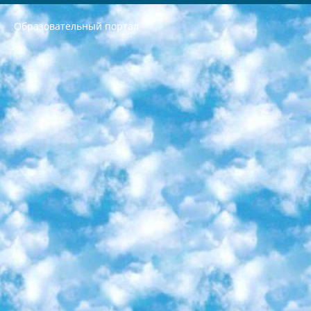
Образовательный портал
РЕСПУБЛИКА УЗБЕКИСТАН МИНИСТРЕРСТВО ДОШКОЛЬНОГО И ШКОЛЬНОГО ОБРАЗОВАНИЯ КОМАНДА в общеобразовательных учреждениях в 2023-2024 учебном году организация и проведение итоговой государственной аттестации обучающихся о Министра дошкольного и школьного образования Республики Узбекистан от 4 марта 2008 года (постановлением Минюста от 20 марта 2008 года № 1778 государственной регистрации) «Итоговое состояние учащихся общего среднего образования на основании положения об утверждении положения об аттестации общего среднего образования выпускной экзамен студентов в образовательных учреждениях в 2023-2024 учебном году В целях организации и прохождения аттестации приказываю: 1. Следующее: перечень предметов, по которым будет проводиться итоговая государственная аттестация и экзамен формы перевода согласно приложению 1; сертификаты международного образца, оценивающие уровень владения иностранными языками перечень согласно приложению 2; 2. Педагогический при специализированных образовательных учреждениях. научно-практический центр квалификации и международной оценки (Д.Давидова) 2024 г. До 25 марта: задания по предметам, по которым будет проводиться итоговая аттестация разработка и утверждение технических условий; итоговая аттестация на основании разработанного предметного задания разработка вопросов по предметам (устно и письменно), экзамен передача; общеобразовательные средние школы и специальные учебные заведения учащиеся выпускных классов школ и интернатов в агентской системе подготовка базы данных экзаменационных материалов и критериев оценки; перевод базы экзаменационных материалов на все языки обучения подать в Республиканский образовательный центр для изготовления; варианты экзаменов на основе разработанных контрольных материалов пусть будут поставлены задачи формирования. 3. Республиканский образовательный центр (Ш.Худайкулов) до 5 апреля 2024 года. до: база данных предоставленных экзаменационных материалов на все языки обучения перевод и экспертиза; для слепых, слабовидящих, глухих, слабослышащих и умственно отсталых детей учащиеся выпускных классов специализированных школ и школ-интернатов база данных экзаменационных материалов на всех преподаваемых языках подготовка критериев оценки; специализированные школы для умственно отсталых детей и технологии для учащихся выпускных классов школ-интернатов разработка соответствующих рекомендаций и критериев проведения ЕГЭ по естествознанию давать задания. 4. Педагогический при специализированных образовательных учреждениях. Научно-практический центр навыков и международной оценки (Д.Давидова), Республика образовательный центр (Худайкулов Ш.) итоговый государственный аттестационный экзамен ориентирован на творческое и логическое мышление при подготовке базы материалов учитывать введение заданий. 5. Следует отметить, что: сертификат государственного образца о знании общеобразовательного предмета и как минимум национальный уровень B1 по предметам на иностранных языках, указанным в Приложении 2. или международно признанный сертификат эквивалентного уровня студенты, изучающие определенный предмет, освобождаются от экзамена; по соответствующим предметам запланирована итоговая государственная аттестация за день до дня, путем жеребьевки Рабочей группой (в письменной форме по предметам, проводимым в форме) из числа сформированных вариантов выбрано 2 варианта; 2 выбранных варианта экзамена анонсированы на официальном сайте министерства и все выпускники по всей стране на основе этих вариантов проводит итоговую государственную аттестацию. 6. Государственное образование учащихся средних общеобразовательных учреждений. знания в соответствии с квалификационными требованиями, которые необходимо приобрести на основании стандартов итоговый (выпускной) контроль для 9 и 11 классов в целях тестирования Экзамены (далее – экзамены) состоят из предметов, перечисленных в приложении 1. будет сделано. 7. Экзамены пройдут с 26 мая по 15 июня 2024 г. (кроме науки физического воспитания). 8. Физическая для учащихся 9 классов общесредних образовательных учреждений. Экзамены по предмету «Образование, квалификация медицина» 1-6 мая 2024 года. сотрудники перевести под присмотр (с отклонениями в физическом или умственном развитии) специализированная школа для детей, школы-интернаты и со сколиозом школы-интернаты санаторного типа для больных детей исключены). 9. Он был слепым, слабовидящим и имел нарушения опорно-двигательного аппарата. экзамены в специализированных школах и интернатах для детей должны проводиться исходя из требований, предъявляемых к общеобразовательным учреждениям (физкультура кроме науки). 10. Специализированная школа для глухих и слабослышащих детей. и экзамены в интернатах и быть реализован в виде письменного теста по математике. 11. Специальность для умственно отсталых детей. Для 9 класса Родной язык и литературное письмо Государственный язык (язык обучения – узбекский). для неклассов) написано Математическое письмо Письменная/устная история Узбекистана Физическое воспитание практично Итоговый контроль Для 11 класса Написание родного языка и литературы (эссе) Математическое письмо Узбекский язык (обучение на узбекском языке) не посещающее общее среднее образование для учреждений)/Образовательное учреждение выбор письменный и устный Иностранный язык письменный/устный Письменная/устная история Узбекистана *По выбору студента:  Химия  Физика  Основы государственного права  География 10 бесплатных образовательных ресурсов - Мы составили подборку онлайн-проектов с интерактивными упражнениями, видеолекциями и статьями. Они помогут вам обрести новые и освежить старые знания бесплатно. 1. «ИНТУИТ» Старейшая образовательная площадка Рунета. Здесь вы найдёте сотни текстовых и видеокурсов на десятки различных тем — от программирования до психологии. Многие курсы подготовлены российскими университетами и крупными международными компаниями вроде Intel и Microsoft. Самостоятельное обучение бесплатное, но желающие могут оплатить услуги персональных наставников. 2. «Смартия» знакомит с актуальными профессиями и подсказывает, как им обучаться. Выбрав заинтересовавшую вас специальность — SMM-специалист, фотограф, веб-дизайнер или другую, — увидите список необходимых для неё умений. Чтобы вы могли освоить их самостоятельно, для каждого умения площадка отображает подборку ссылок на учебные материалы. Хотя «Смартия» ориентируется на русскоязычную аудиторию, часть контента всё же доступна только на английском. 3. «Лекторий Физтеха» Проект Московского физико-технического института (Физтеха). С его помощью вы можете смотреть онлайн серии лекций, записанные на видео в этом вузе. В числе доступных предметов — физика, биология, химия, информационные технологии и другие. К некоторым лекциям администрация ресурса прилагает готовые конспекты, которые можно скачивать в PDF-формате. 4. ITMOcourses Онлайн-площадка Санкт-Петербургского национального исследовательского университета информационных технологий, механики и оптики (ИТМО). Ресурс предоставляет свободный доступ к курсам, разработанным в этом вузе. Каталог материалов разбит на четыре категории: «Оптические системы и технологии», «Приборостроение и робототехника», «Информационные технологии» и «Биотехнологии». Курсы состоят из видеолекций, интерактивных демонстраций и заданий. 5. «КиберЛенинка» Электронная научная библиотека открытого доступа. Каталог площадки регулярно обрастает текстами статей из различных научных изданий. Сгруппированные по журналам и рубрикам публикации можно читать онлайн или скачивать целиком в PDF-формате. Проект нацелен на популяризацию науки за счёт открытого доступа к качественной информации. 6. «ПостНаука» На этом ресурсе публикуют подборки видеолекций, составленные экспертами из разных отраслей и объединённые общими темами. Среди них, к примеру, есть серии «Биоинформатика и геномика», «Культура средневековой Скандинавии» и Cinema Studies о теории кино. Каждая подборка лекций — логически связанная история, рассказанная экспертом от первого лица. Кроме того, на сайте появляются научно-образовательные статьи и тесты на разные темы. 7. «Newочём» Команда проекта «Newочём» отбирает самые интересные тексты из англоязычных СМИ и переводит те из них, за которые голосуют участники сообщества «ВКонтакте». По большей части это научно-популярные статьи. Редакторы придумывают лишь заголовки, в остальном содержание переводов соответствует оригиналам. Полные тексты можно читать прямо в социальной сети. 8. InternetUrok Онлайн-база материалов по основным дисциплинам школьной программы. Информация на сайте структурирована по классам, предметам и темам (урокам). Каждый урок состоит из видеолекций и конспектов. Есть также интерактивные тренажёры и тесты для закрепления пройденного материала. Даже если вы давно окончили школу, возможность повторить программу старших классов всегда может пригодиться. 9. Edutainme Ещё один ресурс об образовании. В отличие от Newtonew, как мне кажется, Edutainme больше ориентируется на представителей индустрии: педагогов, предпринимателей, разработчиков образовательных проектов. Но и любой, кто просто стремится к саморазвитию, найдёт на сайте много полезного и интересного для себя. Например, информацию о новых курсах и образовательных сервисах. 10. Newtonew Онлайн-медиа об образовании и обучении в широком смысле. Авторы Newtonew пишут об инструментах, заведениях, тактиках и стратегиях, которые помогают учить других и получать новые знания самостоятельно. На этой площадке вы найдёте новости, обзоры, аналитические мат