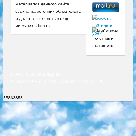
материалов данного сайта
ссылка на источник обязательна
и должна выглядеть в виде
источник: idum.uz
© Все права защищены
РЕСПУБЛИКА УЗБЕКИСТАН МИНИСТРЕРСТВО ДОШКОЛЬНОГО И ШКОЛЬНОГО ОБРАЗОВАНИЯ КОМАНДА в общеобразовательных учреждениях в 2023-2024 учебном году организация и проведение итоговой государственной аттестации обучающихся о Министра дошкольного и школьного образования Республики Узбекистан от 4 марта 2008 года (постановлением Минюста от 20 марта 2008 года № 1778 государственной регистрации) «Итоговое состояние учащихся общего среднего образования на основании положения об утверждении положения об аттестации общего среднего образования выпускной экзамен студентов в образовательных учреждениях в 2023-2024 учебном году В целях организации и прохождения аттестации приказываю: 1. Следующее: перечень предметов, по которым будет проводиться итоговая государственная аттестация и экзамен формы перевода согласно приложению 1; сертификаты международного образца, оценивающие уровень владения иностранными языками перечень согласно приложению 2; 2. Педагогический при специализированных образовательных учреждениях. научно-практический центр квалификации и международной оценки (Д.Давидова) 2024 г. До 25 марта: задания по предметам, по которым будет проводиться итоговая аттестация разработка и утверждение технических условий; итоговая аттестация на основании разработанного предметного задания разработка вопросов по предметам (устно и письменно), экзамен передача; общеобразовательные средние школы и специальные учебные заведения учащиеся выпускных классов школ и интернатов в агентской системе подготовка базы данных экзаменационных материалов и критериев оценки; перевод базы экзаменационных материалов на все языки обучения подать в Республиканский образовательный центр для изготовления; варианты экзаменов на основе разработанных контрольных материалов пусть будут поставлены задачи формирования. 3. Республиканский образовательный центр (Ш.Худайкулов) до 5 апреля 2024 года. до: база данных предоставленных экзаменационных материалов на все языки обучения перевод и экспертиза; для слепых, слабовидящих, глухих, слабослышащих и умственно отсталых детей учащиеся выпускных классов специализированных школ и школ-интернатов база данных экзаменационных материалов на всех преподаваемых языках подготовка критериев оценки; специализированные школы для умственно отсталых детей и технологии для учащихся выпускных классов школ-интернатов разработка соответствующих рекомендаций и критериев проведения ЕГЭ по естествознанию давать задания. 4. Педагогический при специализированных образовательных учреждениях. Научно-практический центр навыков и международной оценки (Д.Давидова), Республика образовательный центр (Худайкулов Ш.) итоговый государственный аттестационный экзамен ориентирован на творческое и логическое мышление при подготовке базы материалов учитывать введение заданий. 5. Следует отметить, что: сертификат государственного образца о знании общеобразовательного предмета и как минимум национальный уровень B1 по предметам на иностранных языках, указанным в Приложении 2. или международно признанный сертификат эквивалентного уровня студенты, изучающие определенный предмет, освобождаются от экзамена; по соответствующим предметам запланирована итоговая государственная аттестация за день до дня, путем жеребьевки Рабочей группой (в письменной форме по предметам, проводимым в форме) из числа сформированных вариантов выбрано 2 варианта; 2 выбранных варианта экзамена анонсированы на официальном сайте министерства и все выпускники по всей стране на основе этих вариантов проводит итоговую государственную аттестацию. 6. Государственное образование учащихся средних общеобразовательных учреждений. знания в соответствии с квалификационными требованиями, которые необходимо приобрести на основании стандартов итоговый (выпускной) контроль для 9 и 11 классов в целях тестирования Экзамены (далее – экзамены) состоят из предметов, перечисленных в приложении 1. будет сделано. 7. Экзамены пройдут с 26 мая по 15 июня 2024 г. (кроме науки физического воспитания). 8. Физическая для учащихся 9 классов общесредних образовательных учреждений. Экзамены по предмету «Образование, квалификация медицина» 1-6 мая 2024 года. сотрудники перевести под присмотр (с отклонениями в физическом или умственном развитии) специализированная школа для детей, школы-интернаты и со сколиозом школы-интернаты санаторного типа для больных детей исключены). 9. Он был слепым, слабовидящим и имел нарушения опорно-двигательного аппарата. экзамены в специализированных школах и интернатах для детей должны проводиться исходя из требований, предъявляемых к общеобразовательным учреждениям (физкультура кроме науки). 10. Специализированная школа для глухих и слабослышащих детей. и экзамены в интернатах и быть реализован в виде письменного теста по математике. 11. Специальность для умственно отсталых детей. Для 9 класса Родной язык и литературное письмо Государственный язык (язык обучения – узбекский). для неклассов) написано Математическое письмо Письменная/устная история Узбекистана Физическое воспитание практично Итоговый контроль Для 11 класса Написание родного языка и литературы (эссе) Математическое письмо Узбекский язык (обучение на узбекском языке) не посещающее общее среднее образование для учреждений)/Образовательное учреждение выбор письменный и устный Иностранный язык письменный/устный Письменная/устная история Узбекистана *По выбору студента:  Химия  Физика  Основы государственного права  География 10 бесплатных образовательных ресурсов - Мы составили подборку онлайн-проектов с интерактивными упражнениями, видеолекциями и статьями. Они помогут вам обрести новые и освежить старые знания бесплатно. 1. «ИНТУИТ» Старейшая образовательная площадка Рунета. Здесь вы найдёте сотни текстовых и видеокурсов на десятки различных тем — от программирования до психологии. Многие курсы подготовлены российскими университетами и крупными международными компаниями вроде Intel и Microsoft. Самостоятельное обучение бесплатное, но желающие могут оплатить услуги персональных наставников. 2. «Смартия» знакомит с актуальными профессиями и подсказывает, как им обучаться. Выбрав заинтересовавшую вас специальность — SMM-специалист, фотограф, веб-дизайнер или другую, — увидите список необходимых для неё умений. Чтобы вы могли освоить их самостоятельно, для каждого умения площадка отображает подборку ссылок на учебные материалы. Хотя «Смартия» ориентируется на русскоязычную аудиторию, часть контента всё же доступна только на английском. 3. «Лекторий Физтеха» Проект Московского физико-технического института (Физтеха). С его помощью вы можете смотреть онлайн серии лекций, записанные на видео в этом вузе. В числе доступных предметов — физика, биология, химия, информационные технологии и другие. К некоторым лекциям администрация ресурса прилагает готовые конспекты, которые можно скачивать в PDF-формате. 4. ITMOcourses Онлайн-площадка Санкт-Петербургского национального исследовательского университета информационных технологий, механики и оптики (ИТМО). Ресурс предоставляет свободный доступ к курсам, разработанным в этом вузе. Каталог материалов разбит на четыре категории: «Оптические системы и технологии», «Приборостроение и робототехника», «Информационные технологии» и «Биотехнологии». Курсы состоят из видеолекций, интерактивных демонстраций и заданий. 5. «КиберЛенинка» Электронная научная библиотека открытого доступа. Каталог площадки регулярно обрастает текстами статей из различных научных изданий. Сгруппированные по журналам и рубрикам публикации можно читать онлайн или скачивать целиком в PDF-формате. Проект нацелен на популяризацию науки за счёт открытого доступа к качественной информации. 6. «ПостНаука» На этом ресурсе публикуют подборки видеолекций, составленные экспертами из разных отраслей и объединённые общими темами. Среди них, к примеру, есть серии «Биоинформатика и геномика», «Культура средневековой Скандинавии» и Cinema Studies о теории кино. Каждая подборка лекций — логически связанная история, рассказанная экспертом от первого лица. Кроме того, на сайте появляются научно-образовательные статьи и тесты на разные темы. 7. «Newочём» Команда проекта «Newочём» отбирает самые интересные тексты из англоязычных СМИ и переводит те из них, за которые голосуют участники сообщества «ВКонтакте». По большей части это научно-популярные статьи. Редакторы придумывают лишь заголовки, в остальном содержание переводов соответствует оригиналам. Полные тексты можно читать прямо в социальной сети. 8. InternetUrok Онлайн-база материалов по основным дисциплинам школьной программы. Информация на сайте структурирована по классам, предметам и темам (урокам). Каждый урок состоит из видеолекций и конспектов. Есть также интерактивные тренажёры и тесты для закрепления пройденного материала. Даже если вы давно окончили школу, возможность повторить программу старших классов всегда может пригодиться. 9. Edutainme Ещё один ресурс об образовании. В отличие от Newtonew, как мне кажется, Edutainme больше ориентируется на представителей индустрии: педагогов, предпринимателей, разработчиков образовательных проектов. Но и любой, кто просто стремится к саморазвитию, найдёт на сайте много полезного и интересного для себя. Например, информацию о новых курсах и образовательных сервисах. 10. Newtonew Онлайн-медиа об образовании и обучении в широком смысле. Авторы Newtonew пишут об инструментах, заведениях, тактиках и стратегиях, которые помогают учить других и получать новые знания самостоятельно. На этой площадке вы найдёте новости, обзоры, аналитические мате
55863853