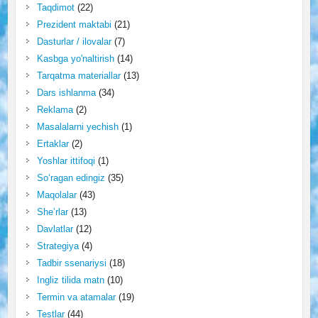
Taqdimot
(22)
Prezident maktabi
(21)
Dasturlar / ilovalar
(7)
Kasbga yo'naltirish
(14)
Tarqatma materiallar
(13)
Dars ishlanma
(34)
Reklama
(2)
Masalalarni yechish
(1)
Ertaklar
(2)
Yoshlar ittifoqi
(1)
So‘ragan edingiz
(35)
Maqolalar
(43)
She’rlar
(13)
Davlatlar
(12)
Strategiya
(4)
Tadbir ssenariysi
(18)
Ingliz tilida matn
(10)
Termin va atamalar
(19)
Testlar
(44)