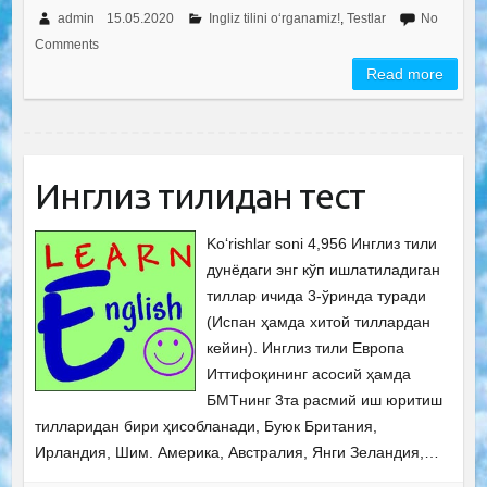
admin
15.05.2020
Ingliz tilini o‘rganamiz!
,
Testlar
No
Comments
Read more
Инглиз тилидан тест
Ko‘rishlar soni 4,956 Инглиз тили
дунёдаги энг кўп ишлатиладиган
тиллар ичида 3-ўринда туради
(Испан ҳамда хитой тиллардан
кейин). Инглиз тили Европа
Иттифоқининг асосий ҳамда
БМТнинг 3та расмий иш юритиш
тилларидан бири ҳисобланади, Буюк Британия,
Ирландия, Шим. Америка, Австралия, Янги Зеландия,…