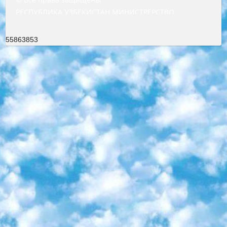
РЕСПУБЛИКА УЗБЕКИСТАН МИНИСТРЕРСТВО ДОШКОЛЬНОГО И ШКОЛЬНОГО ОБРАЗОВАНИЯ КОМАНДА в общеобразовательных учреждениях в 2023-2024 учебном году организация и проведение итоговой государственной аттестации обучающихся о Министра дошкольного и школьного образования Республики Узбекистан от 4 марта 2008 года (постановлением Минюста от 20 марта 2008 года № 1778 государственной регистрации) «Итоговое состояние учащихся общего среднего образования на основании положения об утверждении положения об аттестации общего среднего образования выпускной экзамен студентов в образовательных учреждениях в 2023-2024 учебном году В целях организации и прохождения аттестации приказываю: 1. Следующее: перечень предметов, по которым будет проводиться итоговая государственная аттестация и экзамен формы перевода согласно приложению 1; сертификаты международного образца, оценивающие уровень владения иностранными языками перечень согласно приложению 2; 2. Педагогический при специализированных образовательных учреждениях. научно-практический центр квалификации и международной оценки (Д.Давидова) 2024 г. До 25 марта: задания по предметам, по которым будет проводиться итоговая аттестация разработка и утверждение технических условий; итоговая аттестация на основании разработанного предметного задания разработка вопросов по предметам (устно и письменно), экзамен передача; общеобразовательные средние школы и специальные учебные заведения учащиеся выпускных классов школ и интернатов в агентской системе подготовка базы данных экзаменационных материалов и критериев оценки; перевод базы экзаменационных материалов на все языки обучения подать в Республиканский образовательный центр для изготовления; варианты экзаменов на основе разработанных контрольных материалов пусть будут поставлены задачи формирования. 3. Республиканский образовательный центр (Ш.Худайкулов) до 5 апреля 2024 года. до: база данных предоставленных экзаменационных материалов на все языки обучения перевод и экспертиза; для слепых, слабовидящих, глухих, слабослышащих и умственно отсталых детей учащиеся выпускных классов специализированных школ и школ-интернатов база данных экзаменационных материалов на всех преподаваемых языках подготовка критериев оценки; специализированные школы для умственно отсталых детей и технологии для учащихся выпускных классов школ-интернатов разработка соответствующих рекомендаций и критериев проведения ЕГЭ по естествознанию давать задания. 4. Педагогический при специализированных образовательных учреждениях. Научно-практический центр навыков и международной оценки (Д.Давидова), Республика образовательный центр (Худайкулов Ш.) итоговый государственный аттестационный экзамен ориентирован на творческое и логическое мышление при подготовке базы материалов учитывать введение заданий. 5. Следует отметить, что: сертификат государственного образца о знании общеобразовательного предмета и как минимум национальный уровень B1 по предметам на иностранных языках, указанным в Приложении 2. или международно признанный сертификат эквивалентного уровня студенты, изучающие определенный предмет, освобождаются от экзамена; по соответствующим предметам запланирована итоговая государственная аттестация за день до дня, путем жеребьевки Рабочей группой (в письменной форме по предметам, проводимым в форме) из числа сформированных вариантов выбрано 2 варианта; 2 выбранных варианта экзамена анонсированы на официальном сайте министерства и все выпускники по всей стране на основе этих вариантов проводит итоговую государственную аттестацию. 6. Государственное образование учащихся средних общеобразовательных учреждений. знания в соответствии с квалификационными требованиями, которые необходимо приобрести на основании стандартов итоговый (выпускной) контроль для 9 и 11 классов в целях тестирования Экзамены (далее – экзамены) состоят из предметов, перечисленных в приложении 1. будет сделано. 7. Экзамены пройдут с 26 мая по 15 июня 2024 г. (кроме науки физического воспитания). 8. Физическая для учащихся 9 классов общесредних образовательных учреждений. Экзамены по предмету «Образование, квалификация медицина» 1-6 мая 2024 года. сотрудники перевести под присмотр (с отклонениями в физическом или умственном развитии) специализированная школа для детей, школы-интернаты и со сколиозом школы-интернаты санаторного типа для больных детей исключены). 9. Он был слепым, слабовидящим и имел нарушения опорно-двигательного аппарата. экзамены в специализированных школах и интернатах для детей должны проводиться исходя из требований, предъявляемых к общеобразовательным учреждениям (физкультура кроме науки). 10. Специализированная школа для глухих и слабослышащих детей. и экзамены в интернатах и быть реализован в виде письменного теста по математике. 11. Специальность для умственно отсталых детей. Для 9 класса Родной язык и литературное письмо Государственный язык (язык обучения – узбекский). для неклассов) написано Математическое письмо Письменная/устная история Узбекистана Физическое воспитание практично Итоговый контроль Для 11 класса Написание родного языка и литературы (эссе) Математическое письмо Узбекский язык (обучение на узбекском языке) не посещающее общее среднее образование для учреждений)/Образовательное учреждение выбор письменный и устный Иностранный язык письменный/устный Письменная/устная история Узбекистана *По выбору студента:  Химия  Физика  Основы государственного права  География 10 бесплатных образовательных ресурсов - Мы составили подборку онлайн-проектов с интерактивными упражнениями, видеолекциями и статьями. Они помогут вам обрести новые и освежить старые знания бесплатно. 1. «ИНТУИТ» Старейшая образовательная площадка Рунета. Здесь вы найдёте сотни текстовых и видеокурсов на десятки различных тем — от программирования до психологии. Многие курсы подготовлены российскими университетами и крупными международными компаниями вроде Intel и Microsoft. Самостоятельное обучение бесплатное, но желающие могут оплатить услуги персональных наставников. 2. «Смартия» знакомит с актуальными профессиями и подсказывает, как им обучаться. Выбрав заинтересовавшую вас специальность — SMM-специалист, фотограф, веб-дизайнер или другую, — увидите список необходимых для неё умений. Чтобы вы могли освоить их самостоятельно, для каждого умения площадка отображает подборку ссылок на учебные материалы. Хотя «Смартия» ориентируется на русскоязычную аудиторию, часть контента всё же доступна только на английском. 3. «Лекторий Физтеха» Проект Московского физико-технического института (Физтеха). С его помощью вы можете смотреть онлайн серии лекций, записанные на видео в этом вузе. В числе доступных предметов — физика, биология, химия, информационные технологии и другие. К некоторым лекциям администрация ресурса прилагает готовые конспекты, которые можно скачивать в PDF-формате. 4. ITMOcourses Онлайн-площадка Санкт-Петербургского национального исследовательского университета информационных технологий, механики и оптики (ИТМО). Ресурс предоставляет свободный доступ к курсам, разработанным в этом вузе. Каталог материалов разбит на четыре категории: «Оптические системы и технологии», «Приборостроение и робототехника», «Информационные технологии» и «Биотехнологии». Курсы состоят из видеолекций, интерактивных демонстраций и заданий. 5. «КиберЛенинка» Электронная научная библиотека открытого доступа. Каталог площадки регулярно обрастает текстами статей из различных научных изданий. Сгруппированные по журналам и рубрикам публикации можно читать онлайн или скачивать целиком в PDF-формате. Проект нацелен на популяризацию науки за счёт открытого доступа к качественной информации. 6. «ПостНаука» На этом ресурсе публикуют подборки видеолекций, составленные экспертами из разных отраслей и объединённые общими темами. Среди них, к примеру, есть серии «Биоинформатика и геномика», «Культура средневековой Скандинавии» и Cinema Studies о теории кино. Каждая подборка лекций — логически связанная история, рассказанная экспертом от первого лица. Кроме того, на сайте появляются научно-образовательные статьи и тесты на разные темы. 7. «Newочём» Команда проекта «Newочём» отбирает самые интересные тексты из англоязычных СМИ и переводит те из них, за которые голосуют участники сообщества «ВКонтакте». По большей части это научно-популярные статьи. Редакторы придумывают лишь заголовки, в остальном содержание переводов соответствует оригиналам. Полные тексты можно читать прямо в социальной сети. 8. InternetUrok Онлайн-база материалов по основным дисциплинам школьной программы. Информация на сайте структурирована по классам, предметам и темам (урокам). Каждый урок состоит из видеолекций и конспектов. Есть также интерактивные тренажёры и тесты для закрепления пройденного материала. Даже если вы давно окончили школу, возможность повторить программу старших классов всегда может пригодиться. 9. Edutainme Ещё один ресурс об образовании. В отличие от Newtonew, как мне кажется, Edutainme больше ориентируется на представителей индустрии: педагогов, предпринимателей, разработчиков образовательных проектов. Но и любой, кто просто стремится к саморазвитию, найдёт на сайте много полезного и интересного для себя. Например, информацию о новых курсах и образовательных сервисах. 10. Newtonew Онлайн-медиа об образовании и обучении в широком смысле. Авторы Newtonew пишут об инструментах, заведениях, тактиках и стратегиях, которые помогают учить других и получать новые знания самостоятельно. На этой площадке вы найдёте новости, обзоры, аналитические мате
55863853