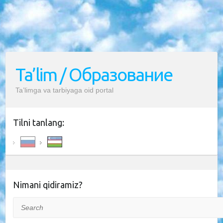
Ta’lim / Образование
Ta’limga va tarbiyaga oid portal
Tilni tanlang:
Nimani qidiramiz?
Search