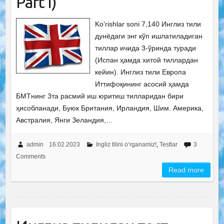
Рart I)
Ko‘rishlar soni 7,140 Инглиз тили
дунёдаги энг кўп ишлатиладиган
тиллар ичида 3-ўринда туради
(Испан ҳамда хитой тиллардан
кейин). Инглиз тили Европа
Иттифоқининг асосий ҳамда
БМТнинг 3та расмий иш юритиш тилларидан бири
ҳисобланади, Буюк Британия, Ирландия, Шим. Америка,
Австралия, Янги Зеландия,…
admin
16.02.2023
Ingliz tilini o‘rganamiz!
,
Testlar
3
Comments
Read more