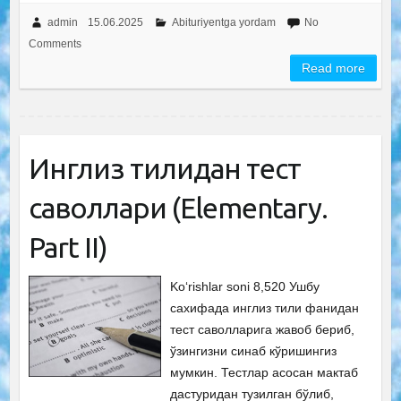
admin
15.06.2025
Abituriyentga yordam
No
Comments
Read more
Инглиз тилидан тест
саволлари (Elementary.
Part II)
Ko‘rishlar soni 8,520 Ушбу
сахифада инглиз тили фанидан
тест саволларига жавоб бериб,
ўзингизни синаб кўришингиз
мумкин. Тестлар асосан мактаб
дастуридан тузилган бўлиб,