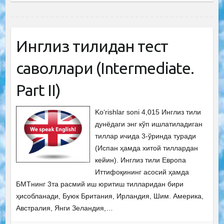
Инглиз тилидан тест
саволлари (Intermediate.
Рart II)
Ko‘rishlar soni 4,015 Инглиз тили
дунёдаги энг кўп ишлатиладиган
тиллар ичида 3-ўринда туради
(Испан ҳамда хитой тиллардан
кейин). Инглиз тили Европа
Иттифоқининг асосий ҳамда
БМТнинг 3та расмий иш юритиш тилларидан бири
ҳисобланади, Буюк Британия, Ирландия, Шим. Америка,
Австралия, Янги Зеландия,…