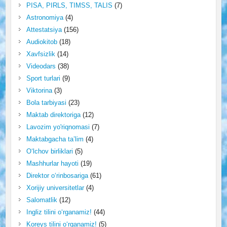
PISA, PIRLS, TIMSS, TALIS
(7)
Astronomiya
(4)
Attestatsiya
(156)
Audiokitob
(18)
Xavfsizlik
(14)
Videodars
(38)
Sport turlari
(9)
Viktorina
(3)
Bola tarbiyasi
(23)
Maktab direktoriga
(12)
Lavozim yo'riqnomasi
(7)
Maktabgacha ta’lim
(4)
O‘lchov birliklari
(5)
Mashhurlar hayoti
(19)
Direktor o‘rinbosariga
(61)
Xorijiy universitetlar
(4)
Salomatlik
(12)
Ingliz tilini o‘rganamiz!
(44)
Koreys tilini o‘rganamiz!
(5)