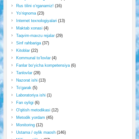
Rus tilini o‘rganamiz!
(16)
Yo‘riqnoma
(23)
Internet texnologiyalari
(13)
Maktab xonasi
(4)
Taqvim-mavzu rejalar
(29)
Sinf rahbariga
(37)
Kitoblar
(22)
Kommunal to‘lovlar
(4)
Fanlar bo‘yicha kompetensiya
(6)
Tanlovlar
(28)
Nazorat ishi
(13)
To‘garak
(5)
Laboratoriya ishi
(1)
Fan oyligi
(6)
O'qitish metodikasi
(12)
Metodik yordam
(45)
Monitoring
(12)
Ustama / oylik maosh
(146)