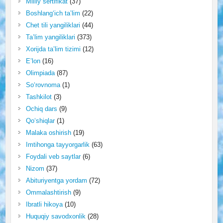
Milliy sertifikat
(37)
Boshlang‘ich ta’lim
(22)
Chet tili yangiliklari
(44)
Ta’lim yangiliklari
(373)
Xorijda ta’lim tizimi
(12)
E’lon
(16)
Olimpiada
(87)
So‘rovnoma
(1)
Tashkilot
(3)
Ochiq dars
(9)
Qo‘shiqlar
(1)
Malaka oshirish
(19)
Imtihonga tayyorgarlik
(63)
Foydali veb saytlar
(6)
Nizom
(37)
Abituriyentga yordam
(72)
Ommalashtirish
(9)
Ibratli hikoya
(10)
Huquqiy savodxonlik
(28)