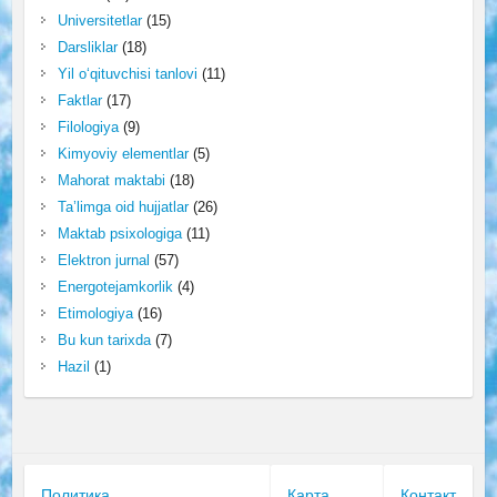
Universitetlar
(15)
Darsliklar
(18)
Yil o‘qituvchisi tanlovi
(11)
Faktlar
(17)
Filologiya
(9)
Kimyoviy elementlar
(5)
Mahorat maktabi
(18)
Ta’limga oid hujjatlar
(26)
Maktab psixologiga
(11)
Elektron jurnal
(57)
Energotejamkorlik
(4)
Etimologiya
(16)
Bu kun tarixda
(7)
Hazil
(1)
Политика
Карта
Контакт