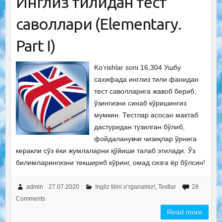
Инглиз тилидан тест
саволлари (Elementary.
Part I)
Ko‘rishlar soni 16,304 Ушбу
сахифада инглиз тили фанидан
тест саволларига жавоб бериб,
ўзингизни синаб кўришингиз
мумкин. Тестлар асосан мактаб
дастуридан тузилган бўлиб,
фойдаланувчи чизиқлар ўрнига
керакли сўз ёки жумлаларни қўйиши талаб этилади. Ўз
билимларингизни текшириб кўринг, омад сизга ёр бўлсин!
admin
27.07.2020
Ingliz tilini o‘rganamiz!
,
Testlar
28
Comments
Read more