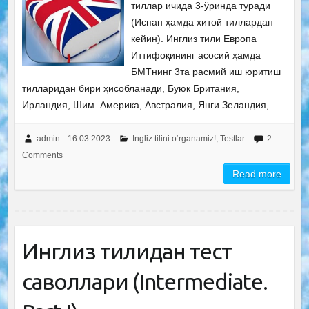
тиллар ичида 3-ўринда туради
(Испан ҳамда хитой тиллардан
кейин). Инглиз тили Европа
Иттифоқининг асосий ҳамда
БМТнинг 3та расмий иш юритиш
тилларидан бири ҳисобланади, Буюк Британия,
Ирландия, Шим. Америка, Австралия, Янги Зеландия,…
admin
16.03.2023
Ingliz tilini o‘rganamiz!
,
Testlar
2
Comments
Read more
Инглиз тилидан тест
саволлари (Intermediate.