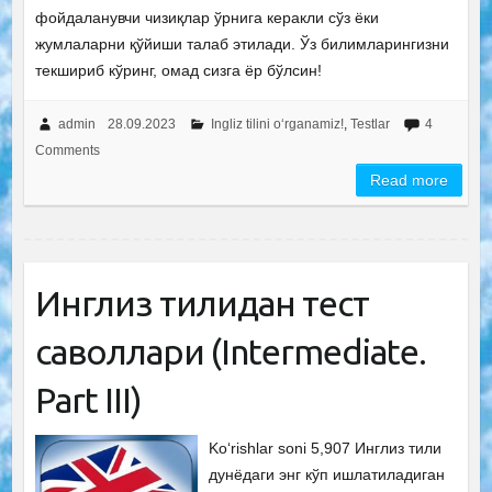
фойдаланувчи чизиқлар ўрнига керакли сўз ёки
жумлаларни қўйиши талаб этилади. Ўз билимларингизни
текшириб кўринг, омад сизга ёр бўлсин!
admin
28.09.2023
Ingliz tilini o‘rganamiz!
,
Testlar
4
Comments
Read more
Инглиз тилидан тест
саволлари (Intermediate.
Рart III)
Ko‘rishlar soni 5,907 Инглиз тили
дунёдаги энг кўп ишлатиладиган