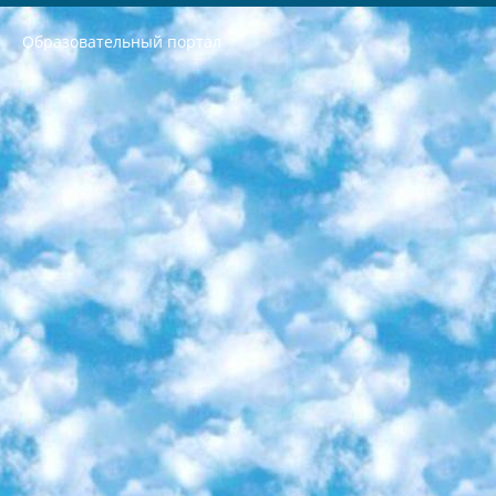
Образовательный портал
РЕСПУБЛИКА УЗБЕКИСТАН МИНИСТРЕРСТВО ДОШКОЛЬНОГО И ШКОЛЬНОГО ОБРАЗОВАНИЯ КОМАНДА в общеобразовательных учреждениях в 2023-2024 учебном году организация и проведение итоговой государственной аттестации обучающихся о Министра дошкольного и школьного образования Республики Узбекистан от 4 марта 2008 года (постановлением Минюста от 20 марта 2008 года № 1778 государственной регистрации) «Итоговое состояние учащихся общего среднего образования на основании положения об утверждении положения об аттестации общего среднего образования выпускной экзамен студентов в образовательных учреждениях в 2023-2024 учебном году В целях организации и прохождения аттестации приказываю: 1. Следующее: перечень предметов, по которым будет проводиться итоговая государственная аттестация и экзамен формы перевода согласно приложению 1; сертификаты международного образца, оценивающие уровень владения иностранными языками перечень согласно приложению 2; 2. Педагогический при специализированных образовательных учреждениях. научно-практический центр квалификации и международной оценки (Д.Давидова) 2024 г. До 25 марта: задания по предметам, по которым будет проводиться итоговая аттестация разработка и утверждение технических условий; итоговая аттестация на основании разработанного предметного задания разработка вопросов по предметам (устно и письменно), экзамен передача; общеобразовательные средние школы и специальные учебные заведения учащиеся выпускных классов школ и интернатов в агентской системе подготовка базы данных экзаменационных материалов и критериев оценки; перевод базы экзаменационных материалов на все языки обучения подать в Республиканский образовательный центр для изготовления; варианты экзаменов на основе разработанных контрольных материалов пусть будут поставлены задачи формирования. 3. Республиканский образовательный центр (Ш.Худайкулов) до 5 апреля 2024 года. до: база данных предоставленных экзаменационных материалов на все языки обучения перевод и экспертиза; для слепых, слабовидящих, глухих, слабослышащих и умственно отсталых детей учащиеся выпускных классов специализированных школ и школ-интернатов база данных экзаменационных материалов на всех преподаваемых языках подготовка критериев оценки; специализированные школы для умственно отсталых детей и технологии для учащихся выпускных классов школ-интернатов разработка соответствующих рекомендаций и критериев проведения ЕГЭ по естествознанию давать задания. 4. Педагогический при специализированных образовательных учреждениях. Научно-практический центр навыков и международной оценки (Д.Давидова), Республика образовательный центр (Худайкулов Ш.) итоговый государственный аттестационный экзамен ориентирован на творческое и логическое мышление при подготовке базы материалов учитывать введение заданий. 5. Следует отметить, что: сертификат государственного образца о знании общеобразовательного предмета и как минимум национальный уровень B1 по предметам на иностранных языках, указанным в Приложении 2. или международно признанный сертификат эквивалентного уровня студенты, изучающие определенный предмет, освобождаются от экзамена; по соответствующим предметам запланирована итоговая государственная аттестация за день до дня, путем жеребьевки Рабочей группой (в письменной форме по предметам, проводимым в форме) из числа сформированных вариантов выбрано 2 варианта; 2 выбранных варианта экзамена анонсированы на официальном сайте министерства и все выпускники по всей стране на основе этих вариантов проводит итоговую государственную аттестацию. 6. Государственное образование учащихся средних общеобразовательных учреждений. знания в соответствии с квалификационными требованиями, которые необходимо приобрести на основании стандартов итоговый (выпускной) контроль для 9 и 11 классов в целях тестирования Экзамены (далее – экзамены) состоят из предметов, перечисленных в приложении 1. будет сделано. 7. Экзамены пройдут с 26 мая по 15 июня 2024 г. (кроме науки физического воспитания). 8. Физическая для учащихся 9 классов общесредних образовательных учреждений. Экзамены по предмету «Образование, квалификация медицина» 1-6 мая 2024 года. сотрудники перевести под присмотр (с отклонениями в физическом или умственном развитии) специализированная школа для детей, школы-интернаты и со сколиозом школы-интернаты санаторного типа для больных детей исключены). 9. Он был слепым, слабовидящим и имел нарушения опорно-двигательного аппарата. экзамены в специализированных школах и интернатах для детей должны проводиться исходя из требований, предъявляемых к общеобразовательным учреждениям (физкультура кроме науки). 10. Специализированная школа для глухих и слабослышащих детей. и экзамены в интернатах и быть реализован в виде письменного теста по математике. 11. Специальность для умственно отсталых детей. Для 9 класса Родной язык и литературное письмо Государственный язык (язык обучения – узбекский). для неклассов) написано Математическое письмо Письменная/устная история Узбекистана Физическое воспитание практично Итоговый контроль Для 11 класса Написание родного языка и литературы (эссе) Математическое письмо Узбекский язык (обучение на узбекском языке) не посещающее общее среднее образование для учреждений)/Образовательное учреждение выбор письменный и устный Иностранный язык письменный/устный Письменная/устная история Узбекистана *По выбору студента:  Химия  Физика  Основы государственного права  География 10 бесплатных образовательных ресурсов - Мы составили подборку онлайн-проектов с интерактивными упражнениями, видеолекциями и статьями. Они помогут вам обрести новые и освежить старые знания бесплатно. 1. «ИНТУИТ» Старейшая образовательная площадка Рунета. Здесь вы найдёте сотни текстовых и видеокурсов на десятки различных тем — от программирования до психологии. Многие курсы подготовлены российскими университетами и крупными международными компаниями вроде Intel и Microsoft. Самостоятельное обучение бесплатное, но желающие могут оплатить услуги персональных наставников. 2. «Смартия» знакомит с актуальными профессиями и подсказывает, как им обучаться. Выбрав заинтересовавшую вас специальность — SMM-специалист, фотограф, веб-дизайнер или другую, — увидите список необходимых для неё умений. Чтобы вы могли освоить их самостоятельно, для каждого умения площадка отображает подборку ссылок на учебные материалы. Хотя «Смартия» ориентируется на русскоязычную аудиторию, часть контента всё же доступна только на английском. 3. «Лекторий Физтеха» Проект Московского физико-технического института (Физтеха). С его помощью вы можете смотреть онлайн серии лекций, записанные на видео в этом вузе. В числе доступных предметов — физика, биология, химия, информационные технологии и другие. К некоторым лекциям администрация ресурса прилагает готовые конспекты, которые можно скачивать в PDF-формате. 4. ITMOcourses Онлайн-площадка Санкт-Петербургского национального исследовательского университета информационных технологий, механики и оптики (ИТМО). Ресурс предоставляет свободный доступ к курсам, разработанным в этом вузе. Каталог материалов разбит на четыре категории: «Оптические системы и технологии», «Приборостроение и робототехника», «Информационные технологии» и «Биотехнологии». Курсы состоят из видеолекций, интерактивных демонстраций и заданий. 5. «КиберЛенинка» Электронная научная библиотека открытого доступа. Каталог площадки регулярно обрастает текстами статей из различных научных изданий. Сгруппированные по журналам и рубрикам публикации можно читать онлайн или скачивать целиком в PDF-формате. Проект нацелен на популяризацию науки за счёт открытого доступа к качественной информации. 6. «ПостНаука» На этом ресурсе публикуют подборки видеолекций, составленные экспертами из разных отраслей и объединённые общими темами. Среди них, к примеру, есть серии «Биоинформатика и геномика», «Культура средневековой Скандинавии» и Cinema Studies о теории кино. Каждая подборка лекций — логически связанная история, рассказанная экспертом от первого лица. Кроме того, на сайте появляются научно-образовательные статьи и тесты на разные темы. 7. «Newочём» Команда проекта «Newочём» отбирает самые интересные тексты из англоязычных СМИ и переводит те из них, за которые голосуют участники сообщества «ВКонтакте». По большей части это научно-популярные статьи. Редакторы придумывают лишь заголовки, в остальном содержание переводов соответствует оригиналам. Полные тексты можно читать прямо в социальной сети. 8. InternetUrok Онлайн-база материалов по основным дисциплинам школьной программы. Информация на сайте структурирована по классам, предметам и темам (урокам). Каждый урок состоит из видеолекций и конспектов. Есть также интерактивные тренажёры и тесты для закрепления пройденного материала. Даже если вы давно окончили школу, возможность повторить программу старших классов всегда может пригодиться. 9. Edutainme Ещё один ресурс об образовании. В отличие от Newtonew, как мне кажется, Edutainme больше ориентируется на представителей индустрии: педагогов, предпринимателей, разработчиков образовательных проектов. Но и любой, кто просто стремится к саморазвитию, найдёт на сайте много полезного и интересного для себя. Например, информацию о новых курсах и образовательных сервисах. 10. Newtonew Онлайн-медиа об образовании и обучении в широком смысле. Авторы Newtonew пишут об инструментах, заведениях, тактиках и стратегиях, которые помогают учить других и получать новые знания самостоятельно. На этой площадке вы найдёте новости, обзоры, аналитические мат