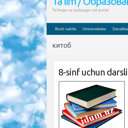
Ta’lim / Образов
Ta’limga va tarbiyaga oid portal
Bosh sahifa
Universitetlar
Darslikla
китоб
8-sinf uchun darsl