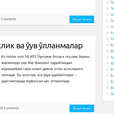
Te
Te
Un
2 Comments
Read more
Da
Yi
Fa
Fi
лик ва ўқув қўлланмалар
Ki
Ma
Ko‘rishlar soni 58,403 Ўқитувчи болага таълим бериш
Ta
жараёнида ҳар бир фаннинг оддийликдан
Ma
мураккаблик сари изчил давом этган асосларига
El
таянади. Бу асослар эса ўқув адабиётлари –
En
дарсликларда муфассал акс эттирилади.
Et
Bu
Ha
28 Comments
Read more