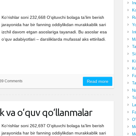
In
Ko
Ko‘rishlar soni 232,668 O‘qituvchi bolaga ta’lim berish
Ru
jarayonida har bir fanning oddiylikdan murakkablik sari
Yo
izchil davom etgan asoslariga tayanadi. Bu asoslar esa
In
o‘quv adabiyotlari – darsliklarda mufassal aks ettiriladi.
Ma
Ta
Si
Ki
Ko
Fa
39 Comments
Read more
Ta
Na
To
La
ik va o‘quv qo‘llanmalar
Fa
O'
Ko‘rishlar soni 262,697 O‘qituvchi bolaga ta’lim berish
M
jarayonida har bir fanning oddiylikdan murakkablik sari
Mo