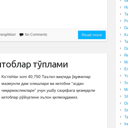
Ib
Hu
T
Pr
Da
Ka
yangiliklari
No Comments
Read more
Ta
Da
R
китоблар тўплами
Ma
Er
Yo
Ko‘rishlar soni 40,750 Таътил вақтида ўқувчилар
So
мазмунли дам олишлари ва китобни “эсдан
Ma
чиқармасликлари” учун ушбу саҳифага қизиқарли
Sh
китоблар рўйҳатини эълон қилмоқдамиз.
Da
St
Ta
In