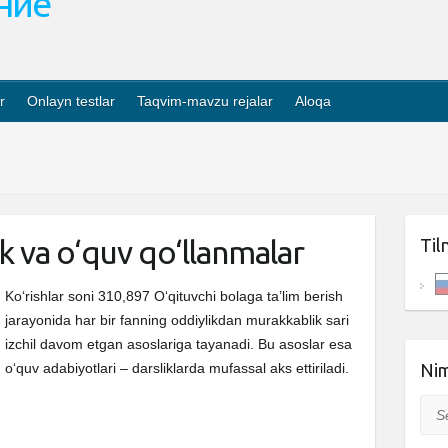
ание
r
Onlayn testlar
Taqvim-mavzu rejalar
Aloqa
ik va o‘quv qo‘llanmalar
Til
Ko‘rishlar soni 310,897 O‘qituvchi bolaga ta’lim berish
jarayonida har bir fanning oddiylikdan murakkablik sari
izchil davom etgan asoslariga tayanadi. Bu asoslar esa
o‘quv adabiyotlari – darsliklarda mufassal aks ettiriladi.
Nim
Sea