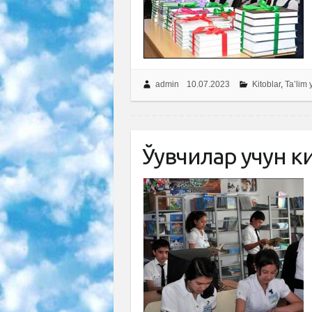
admin
10.07.2023
Kitoblar
,
Ta’lim 
Ўқувчилар учун 