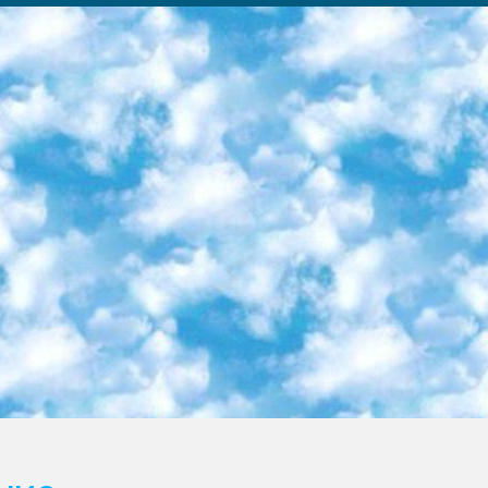
ка образовательный центр (Худайкулов Ш.) итоговый государственный аттестационный экзамен ориентирован на творческое и логическое мышление при подготовке базы материалов учитывать введение заданий. 5. Следует отметить, что: сертификат государственного образца о знании общеобразовательного предмета и как минимум национальный уровень B1 по предметам на иностранных языках, указанным в Приложении 2. или международно признанный сертификат эквивалентного уровня студенты, изучающие определенный предмет, освобождаются от экзамена; по соответствующим предметам запланирована итоговая государственная аттестация за день до дня, путем жеребьевки Рабочей группой (в письменной форме по предметам, проводимым в форме) из числа сформированных вариантов выбрано 2 варианта; 2 выбранных варианта экзамена анонсированы на официальном сайте министерства и все выпускники по всей стране на основе этих вариантов проводит итоговую государственную аттестацию. 6. Государственное образование учащихся средних общеобразовательных учреждений. знания в соответствии с квалификационными требованиями, которые необходимо приобрести на основании стандартов итоговый (выпускной) контроль для 9 и 11 классов в целях тестирования Экзамены (далее – экзамены) состоят из предметов, перечисленных в приложении 1. будет сделано. 7. Экзамены пройдут с 26 мая по 15 июня 2024 г. (кроме науки физического воспитания). 8. Физическая для учащихся 9 классов общесредних образовательных учреждений. Экзамены по предмету «Образование, квалификация медицина» 1-6 мая 2024 года. сотрудники перевести под присмотр (с отклонениями в физическом или умственном развитии) специализированная школа для детей, школы-интернаты и со сколиозом школы-интернаты санаторного типа для больных детей исключены). 9. Он был слепым, слабовидящим и имел нарушения опорно-двигательного аппарата. экзамены в специализированных школах и интернатах для детей должны проводиться исходя из требований, предъявляемых к общеобразовательным учреждениям (физкультура кроме науки). 10. Специализированная школа для глухих и слабослышащих детей. и экзамены в интернатах и быть реализован в виде письменного теста по математике. 11. Специальность для умственно отсталых детей. Для 9 класса Родной язык и литературное письмо Государственный язык (язык обучения – узбекский). для неклассов) написано Математическое письмо Письменная/устная история Узбекистана Физическое воспитание практично Итоговый контроль Для 11 класса Написание родного языка и литературы (эссе) Математическое письмо Узбекский язык (обучение на узбекском языке) не посещающее общее среднее образование для учреждений)/Образовательное учреждение выбор письменный и устный Иностранный язык письменный/устный Письменная/устная история Узбекистана *По выбору студента:  Химия  Физика  Основы государственного права  География 10 бесплатных образовательных ресурсов - Мы составили подборку онлайн-проектов с интерактивными упражнениями, видеолекциями и статьями. Они помогут вам обрести новые и освежить старые знания бесплатно. 1. «ИНТУИТ» Старейшая образовательная площадка Рунета. Здесь вы найдёте сотни текстовых и видеокурсов на десятки различных тем — от программирования до психологии. Многие курсы подготовлены российскими университетами и крупными международными компаниями вроде Intel и Microsoft. Самостоятельное обучение бесплатное, но желающие могут оплатить услуги персональных наставников. 2. «Смартия» знакомит с актуальными профессиями и подсказывает, как им обучаться. Выбрав заинтересовавшую вас специальность — SMM-специалист, фотограф, веб-дизайнер или другую, — увидите список необходимых для неё умений. Чтобы вы могли освоить их самостоятельно, для каждого умения площадка отображает подборку ссылок на учебные материалы. Хотя «Смартия» ориентируется на русскоязычную аудиторию, часть контента всё же доступна только на английском. 3. «Лекторий Физтеха» Проект Московского физико-технического института (Физтеха). С его помощью вы можете смотреть онлайн серии лекций, записанные на видео в этом вузе. В числе доступных предметов — физика, биология, химия, информационные технологии и другие. К некоторым лекциям администрация ресурса прилагает готовые конспекты, которые можно скачивать в PDF-формате. 4. ITMOcourses Онлайн-площадка Санкт-Петербургского национального исследовательского университета информационных технологий, механики и оптики (ИТМО). Ресурс предоставляет свободный доступ к курсам, разработанным в этом вузе. Каталог материалов разбит на четыре категории: «Оптические системы и технологии», «Приборостроение и робототехника», «Информационные технологии» и «Биотехнологии». Курсы состоят из видеолекций, интерактивных демонстраций и заданий. 5. «КиберЛенинка» Электронная научная библиот