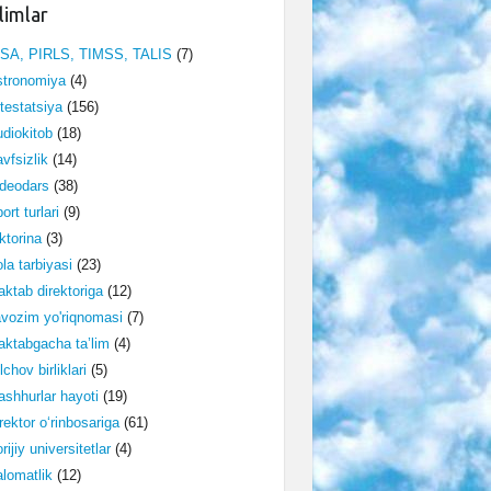
limlar
ISA, PIRLS, TIMSS, TALIS
(7)
stronomiya
(4)
testatsiya
(156)
diokitob
(18)
vfsizlik
(14)
deodars
(38)
ort turlari
(9)
ktorina
(3)
la tarbiyasi
(23)
ktab direktoriga
(12)
vozim yo'riqnomasi
(7)
ktabgacha ta’lim
(4)
lchov birliklari
(5)
shhurlar hayoti
(19)
rektor o‘rinbosariga
(61)
rijiy universitetlar
(4)
lomatlik
(12)