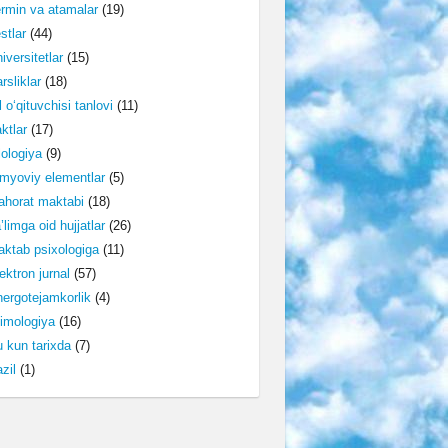
rmin va atamalar
(19)
stlar
(44)
iversitetlar
(15)
rsliklar
(18)
l o‘qituvchisi tanlovi
(11)
ktlar
(17)
lologiya
(9)
myoviy elementlar
(5)
horat maktabi
(18)
’limga oid hujjatlar
(26)
ktab psixologiga
(11)
ektron jurnal
(57)
ergotejamkorlik
(4)
imologiya
(16)
 kun tarixda
(7)
zil
(1)