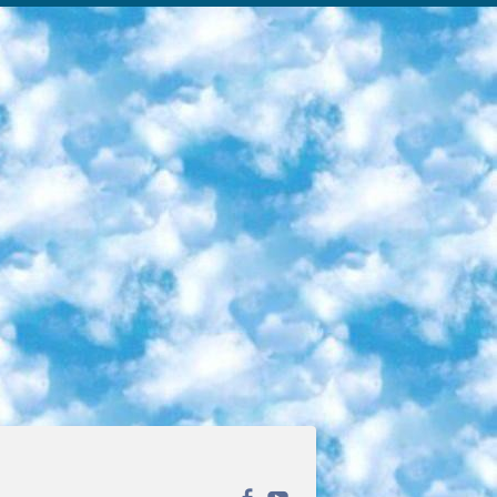
ека открытого доступа. Каталог площадки регулярно обрастает текстами статей из различных научных изданий. Сгруппированные по журналам и рубрикам публикации можно читать онлайн или скачивать целиком в PDF-формате. Проект нацелен на популяризацию науки за счёт открытого доступа к качественной информации. 6. «ПостНаука» На этом ресурсе публикуют подборки видеолекций, составленные экспертами из разных отраслей и объединённые общими темами. Среди них, к примеру, есть серии «Биоинформатика и геномика», «Культура средневековой Скандинавии» и Cinema Studies о теории кино. Каждая подборка лекций — логически связанная история, рассказанная экспертом от первого лица. Кроме того, на сайте появляются научно-образовательные статьи и тесты на разные темы. 7. «Newочём» Команда проекта «Newочём» отбирает самые интересные тексты из англоязычных СМИ и переводит те из них, за которые голосуют участники сообщества «ВКонтакте». По большей части это научно-популярные статьи. Редакторы придумывают лишь заголовки, в остальном содержание переводов соответствует оригиналам. Полные тексты можно читать прямо в социальной сети. 8. InternetUrok Онлайн-база материалов по основным дисциплинам школьной программы. Информация на сайте структурирована по классам, предметам и темам (урокам). Каждый урок состоит из видеолекций и конспектов. Есть также интерактивные тренажёры и тесты для закрепления пройденного материала. Даже если вы давно окончили школу, возможность повторить программу старших классов всегда может пригодиться. 9. Edutainme Ещё один ресурс об образовании. В отличие от Newtonew, как мне кажется, Edutainme больше ориентируется на представителей индустрии: педагогов, предпринимателей, разработчиков образовательных проектов. Но и любой, кто просто стремится к саморазвитию, найдёт на сайте много полезного и интересного для себя. Например, информацию о новых курсах и образовательных сервисах. 10. Newtonew Онлайн-медиа об образовании и обучении в широком смысле. Авторы Newtonew пишут об инструментах, заведениях, тактиках и стратегиях, которые помогают учить других и получать новые знания самостоятельно. На этой площадке вы найдёте новости, обзоры, аналитические мат