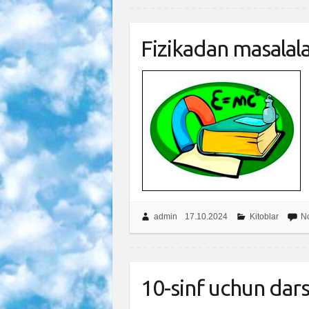
Fizikadan masalala
admin
17.10.2024
Kitoblar
N
10-sinf uchun dar