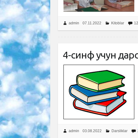
admin
07.11.2022
Kitoblar
1
4-синф учун дарс
admin
03.08.2022
Darsliklar