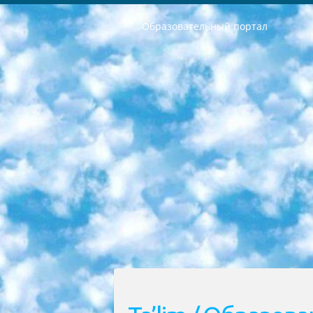
Образовательный портал
РЕСПУБЛИКА УЗБЕКИСТАН МИНИСТРЕРСТВО ДОШКОЛЬНОГО И ШКОЛЬНОГО ОБРАЗОВАНИЯ КОМАНДА в общеобразовательных учреждениях в 2023-2024 учебном году организация и проведение итоговой государственной аттестации обучающихся о Министра дошкольного и школьного образования Республики Узбекистан от 4 марта 2008 года (постановлением Минюста от 20 марта 2008 года № 1778 государственной регистрации) «Итоговое состояние учащихся общего среднего образования на основании положения об утверждении положения об аттестации общего среднего образования выпускной экзамен студентов в образовательных учреждениях в 2023-2024 учебном году В целях организации и прохождения аттестации приказываю: 1. Следующее: перечень предметов, по которым будет проводиться итоговая государственная аттестация и экзамен формы перевода согласно приложению 1; сертификаты международного образца, оценивающие уровень владения иностранными языками перечень согласно приложению 2; 2. Педагогический при специализированных образовательных учреждениях. научно-практический центр квалификации и международной оценки (Д.Давидова) 2024 г. До 25 марта: задания по предметам, по которым будет проводиться итоговая аттестация разработка и утверждение технических условий; итоговая аттестация на основании разработанного предметного задания разработка вопросов по предметам (устно и письменно), экзамен передача; общеобразовательные средние школы и специальные учебные заведения учащиеся выпускных классов школ и интернатов в агентской системе подготовка базы данных экзаменационных материалов и критериев оценки; перевод базы экзаменационных материалов на все языки обучения подать в Республиканский образовательный центр для изготовления; варианты экзаменов на основе разработанных контрольных материалов пусть будут поставлены задачи формирования. 3. Республиканский образовательный центр (Ш.Худайкулов) до 5 апреля 2024 года. до: база данных предоставленных экзаменационных материалов на все языки обучения перевод и экспертиза; для слепых, слабовидящих, глухих, слабослышащих и умственно отсталых детей учащиеся выпускных классов специализированных школ и школ-интернатов база данных экзаменационных материалов на всех преподаваемых языках подготовка критериев оценки; специализированные школы для умственно отсталых детей и технологии для учащихся выпускных классов школ-интернатов разработка соответствующих рекомендаций и критериев проведения ЕГЭ по естествознанию давать задания. 4. Педагогический при специализированных образовательных учреждениях. Научно-практический центр навыков и международной оценки (Д.Давидова), Республи