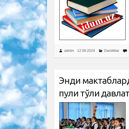
admin
12.09.2024
Darsliklar
Энди мактаблар
пули тўлиқ давл