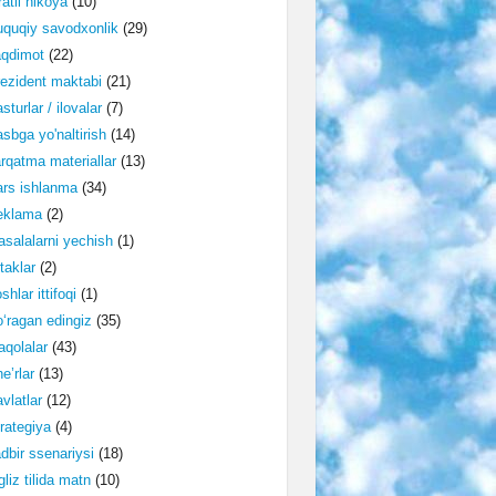
ratli hikoya
(10)
quqiy savodxonlik
(29)
aqdimot
(22)
ezident maktabi
(21)
sturlar / ilovalar
(7)
sbga yo'naltirish
(14)
rqatma materiallar
(13)
rs ishlanma
(34)
eklama
(2)
salalarni yechish
(1)
taklar
(2)
shlar ittifoqi
(1)
‘ragan edingiz
(35)
qolalar
(43)
e’rlar
(13)
vlatlar
(12)
rategiya
(4)
dbir ssenariysi
(18)
gliz tilida matn
(10)