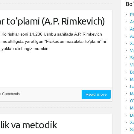
Bo‘
P
r to‘plami (A.P. Rimkevich)
A
At
Ko‘rishlar soni 14,236 Ushbu sahifada A.P. Rimkevich
Au
muallifligida yaratilgan “Fizikadan masalalar to‘plami” ni
Xa
yuklab olishingiz mumkin.
Vi
Sp
Vi
Bo
Ma
La
Ma
o Comments
Read more
O‘
Ma
Di
slik va metodik
Xo
Sa