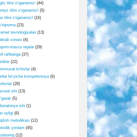
gliz tilini o‘rganamiz!
(44)
reys tilini o‘rganamiz!
(5)
s tilini o‘rganamiz!
(16)
‘riqnoma
(23)
ternet texnologiyalari
(13)
ktab xonasi
(4)
qvim-mavzu rejalar
(29)
nf rahbariga
(37)
toblar
(22)
mmunal to‘lovlar
(4)
nlar bo‘yicha kompetensiya
(6)
nlovlar
(28)
zorat ishi
(13)
‘garak
(5)
boratoriya ishi
(1)
n oyligi
(6)
qitish metodikasi
(12)
etodik yordam
(45)
nitoring
(12)