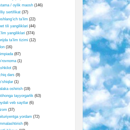
tama / oylik maosh
(146)
lliy sertifikat
(37)
shlang‘ich ta’lim
(22)
et tili yangiliklari
(44)
’lim yangiliklari
(374)
rijda ta’lim tizimi
(12)
lon
(16)
impiada
(87)
o‘rovnoma
(1)
shkilot
(3)
hiq dars
(9)
‘shiqlar
(1)
laka oshirish
(19)
tihonga tayyorgarlik
(63)
ydali veb saytlar
(6)
izom
(37)
ituriyentga yordam
(72)
malashtirish
(9)