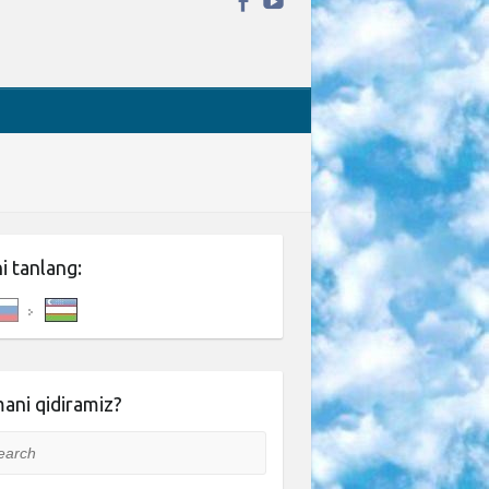
ni tanlang:
ani qidiramiz?
rch