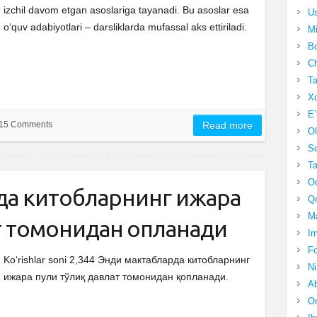
izchil davom etgan asoslariga tayanadi. Bu asoslar esa
Us
o‘quv adabiyotlari – darsliklarda mufassal aks ettiriladi.
Mi
Bo
Ch
Ta
Xo
E’
15 Comments
Read more
Ol
S
Ta
Oc
да китобларнинг ижара
Qo
Ma
ат томонидан қопланади
Im
Fo
Ko‘rishlar soni 2,344 Энди мактабларда китобларнинг
N
ижара пули тўлиқ давлат томонидан қопланади.
Ab
Om