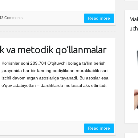
43 Comments
Read more
Mak
uch
ik va metodik qo‘llanmalar
Ko‘rishlar soni 289,704 O‘qituvchi bolaga ta’lim berish
jarayonida har bir fanning oddiylikdan murakkablik sari
izchil davom etgan asoslariga tayanadi. Bu asoslar esa
o‘quv adabiyotlari – darsliklarda mufassal aks ettiriladi.
Read more