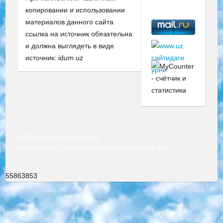
копировании и использовании
материалов данного сайта
ссылка на источник обязательна
и должна выглядеть в виде
источник: idum.uz
© Все права защищены
РЕСПУБЛИКА УЗБЕКИСТАН МИНИСТРЕРСТВО ДОШКОЛЬНОГО И ШКОЛЬНОГО ОБРАЗОВАНИЯ КОМАНДА в общеобразовательных учреждениях в 2023-2024 учебном году организация и проведение итоговой государственной аттестации обучающихся о Министра дошкольного и школьного образования Республики Узбекистан от 4 марта 2008 года (постановлением Минюста от 20 марта 2008 года № 1778 государственной регистрации) «Итоговое состояние учащихся общего среднего образования на основании положения об утверждении положения об аттестации общего среднего образования выпускной экзамен студентов в образовательных учреждениях в 2023-2024 учебном году В целях организации и прохождения аттестации приказываю: 1. Следующее: перечень предметов, по которым будет проводиться итоговая государственная аттестация и экзамен формы перевода согласно приложению 1; сертификаты международного образца, оценивающие уровень владения иностранными языками перечень согласно приложению 2; 2. Педагогический при специализированных образовательных учреждениях. научно-практический центр квалификации и международной оценки (Д.Давидова) 2024 г. До 25 марта: задания по предметам, по которым будет проводиться итоговая аттестация разработка и утверждение технических условий; итоговая аттестация на основании разработанного предметного задания разработка вопросов по предметам (устно и письменно), экзамен передача; общеобразовательные средние школы и специальные учебные заведения учащиеся выпускных классов школ и интернатов в агентской системе подготовка базы данных экзаменационных материалов и критериев оценки; перевод базы экзаменационных материалов на все языки обучения подать в Республиканский образовательный центр для изготовления; варианты экзаменов на основе разработанных контрольных материалов пусть будут поставлены задачи формирования. 3. Республиканский образовательный центр (Ш.Худайкулов) до 5 апреля 2024 года. до: база данных предоставленных экзаменационных материалов на все языки обучения перевод и экспертиза; для слепых, слабовидящих, глухих, слабослышащих и умственно отсталых детей учащиеся выпускных классов специализированных школ и школ-интернатов база данных экзаменационных материалов на всех преподаваемых языках подготовка критериев оценки; специализированные школы для умственно отсталых детей и технологии для учащихся выпускных классов школ-интернатов разработка соответствующих рекомендаций и критериев проведения ЕГЭ по естествознанию давать задания. 4. Педагогический при специализированных образовательных учреждениях. Научно-практический центр навыков и международной оценки (Д.Давидова), Республика образовательный центр (Худайкулов Ш.) итоговый государственный аттестационный экзамен ориентирован на творческое и логическое мышление при подготовке базы материалов учитывать введение заданий. 5. Следует отметить, что: сертификат государственного образца о знании общеобразовательного предмета и как минимум национальный уровень B1 по предметам на иностранных языках, указанным в Приложении 2. или международно признанный сертификат эквивалентного уровня студенты, изучающие определенный предмет, освобождаются от экзамена; по соответствующим предметам запланирована итоговая государственная аттестация за день до дня, путем жеребьевки Рабочей группой (в письменной форме по предметам, проводимым в форме) из числа сформированных вариантов выбрано 2 варианта; 2 выбранных варианта экзамена анонсированы на официальном сайте министерства и все выпускники по всей стране на основе этих вариантов проводит итоговую государственную аттестацию. 6. Государственное образование учащихся средних общеобразовательных учреждений. знания в соответствии с квалификационными требованиями, которые необходимо приобрести на основании стандартов итоговый (выпускной) контроль для 9 и 11 классов в целях тестирования Экзамены (далее – экзамены) состоят из предметов, перечисленных в приложении 1. будет сделано. 7. Экзамены пройдут с 26 мая по 15 июня 2024 г. (кроме науки физического воспитания). 8. Физическая для учащихся 9 классов общесредних образовательных учреждений. Экзамены по предмету «Образование, квалификация медицина» 1-6 мая 2024 года. сотрудники перевести под присмотр (с отклонениями в физическом или умственном развитии) специализированная школа для детей, школы-интернаты и со сколиозом школы-интернаты санаторного типа для больных детей исключены). 9. Он был слепым, слабовидящим и имел нарушения опорно-двигательного аппарата. экзамены в специализированных школах и интернатах для детей должны проводиться исходя из требований, предъявляемых к общеобразовательным учреждениям (физкультура кроме науки). 10. Специализированная школа для глухих и слабослышащих детей. и экзамены в интернатах и быть реализован в виде письменного теста по математике. 11. Специальность для умственно отсталых детей. Для 9 класса Родной язык и литературное письмо Государственный язык (язык обучения – узбекский). для неклассов) написано Математическое письмо Письменная/устная история Узбекистана Физическое воспитание практично Итоговый контроль Для 11 класса Написание родного языка и литературы (эссе) Математическое письмо Узбекский язык (обучение на узбекском языке) не посещающее общее среднее образование для учреждений)/Образовательное учреждение выбор письменный и устный Иностранный язык письменный/устный Письменная/устная история Узбекистана *По выбору студента:  Химия  Физика  Основы государственного права  География 10 бесплатных образовательных ресурсов - Мы составили подборку онлайн-проектов с интерактивными упражнениями, видеолекциями и статьями. Они помогут вам обрести новые и освежить старые знания бесплатно. 1. «ИНТУИТ» Старейшая образовательная площадка Рунета. Здесь вы найдёте сотни текстовых и видеокурсов на десятки различных тем — от программирования до психологии. Многие курсы подготовлены российскими университетами и крупными международными компаниями вроде Intel и Microsoft. Самостоятельное обучение бесплатное, но желающие могут оплатить услуги персональных наставников. 2. «Смартия» знакомит с актуальными профессиями и подсказывает, как им обучаться. Выбрав заинтересовавшую вас специальность — SMM-специалист, фотограф, веб-дизайнер или другую, — увидите список необходимых для неё умений. Чтобы вы могли освоить их самостоятельно, для каждого умения площадка отображает подборку ссылок на учебные материалы. Хотя «Смартия» ориентируется на русскоязычную аудиторию, часть контента всё же доступна только на английском. 3. «Лекторий Физтеха» Проект Московского физико-технического института (Физтеха). С его помощью вы можете смотреть онлайн серии лекций, записанные на видео в этом вузе. В числе доступных предметов — физика, биология, химия, информационные технологии и другие. К некоторым лекциям администрация ресурса прилагает готовые конспекты, которые можно скачивать в PDF-формате. 4. ITMOcourses Онлайн-площадка Санкт-Петербургского национального исследовательского университета информационных технологий, механики и оптики (ИТМО). Ресурс предоставляет свободный доступ к курсам, разработанным в этом вузе. Каталог материалов разбит на четыре категории: «Оптические системы и технологии», «Приборостроение и робототехника», «Информационные технологии» и «Биотехнологии». Курсы состоят из видеолекций, интерактивных демонстраций и заданий. 5. «КиберЛенинка» Электронная научная библиотека открытого доступа. Каталог площадки регулярно обрастает текстами статей из различных научных изданий. Сгруппированные по журналам и рубрикам публикации можно читать онлайн или скачивать целиком в PDF-формате. Проект нацелен на популяризацию науки за счёт открытого доступа к качественной информации. 6. «ПостНаука» На этом ресурсе публикуют подборки видеолекций, составленные экспертами из разных отраслей и объединённые общими темами. Среди них, к примеру, есть серии «Биоинформатика и геномика», «Культура средневековой Скандинавии» и Cinema Studies о теории кино. Каждая подборка лекций — логически связанная история, рассказанная экспертом от первого лица. Кроме того, на сайте появляются научно-образовательные статьи и тесты на разные темы. 7. «Newочём» Команда проекта «Newочём» отбирает самые интересные тексты из англоязычных СМИ и переводит те из них, за которые голосуют участники сообщества «ВКонтакте». По большей части это научно-популярные статьи. Редакторы придумывают лишь заголовки, в остальном содержание переводов соответствует оригиналам. Полные тексты можно читать прямо в социальной сети. 8. InternetUrok Онлайн-база материалов по основным дисциплинам школьной программы. Информация на сайте структурирована по классам, предметам и темам (урокам). Каждый урок состоит из видеолекций и конспектов. Есть также интерактивные тренажёры и тесты для закрепления пройденного материала. Даже если вы давно окончили школу, возможность повторить программу старших классов всегда может пригодиться. 9. Edutainme Ещё один ресурс об образовании. В отличие от Newtonew, как мне кажется, Edutainme больше ориентируется на представителей индустрии: педагогов, предпринимателей, разработчиков образовательных проектов. Но и любой, кто просто стремится к саморазвитию, найдёт на сайте много полезного и интересного для себя. Например, информацию о новых курсах и образовательных сервисах. 10. Newtonew Онлайн-медиа об образовании и обучении в широком смысле. Авторы Newtonew пишут об инструментах, заведениях, тактиках и стратегиях, которые помогают учить других и получать новые знания самостоятельно. На этой площадке вы найдёте новости, обзоры, аналитические мате
55863853