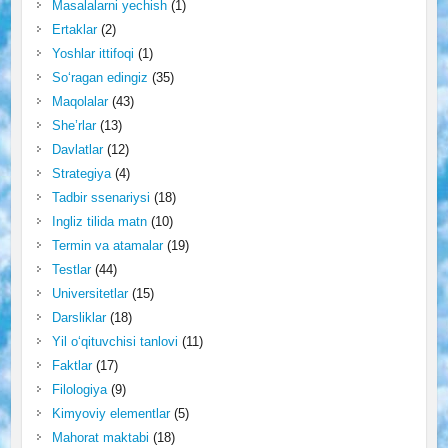
Masalalarni yechish
(1)
Ertaklar
(2)
Yoshlar ittifoqi
(1)
So‘ragan edingiz
(35)
Maqolalar
(43)
She’rlar
(13)
Davlatlar
(12)
Strategiya
(4)
Tadbir ssenariysi
(18)
Ingliz tilida matn
(10)
Termin va atamalar
(19)
Testlar
(44)
Universitetlar
(15)
Darsliklar
(18)
Yil o‘qituvchisi tanlovi
(11)
Faktlar
(17)
Filologiya
(9)
Kimyoviy elementlar
(5)
Mahorat maktabi
(18)