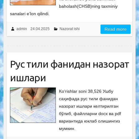
baholash(CHSB)ning taxminiy
sanalari e’lon qilindi.
admin
24.04.2025
Nazorat ishi
Read more
Рус тили фанидан назорат
ишлари
Ko‘rishlar soni 38,526 Ушбу
саҳифада рус тили фанидан
назорат ишлари келтирилган
бўлиб, файлларни docx ва pdf
вариантида юклаб олишингиз
мумкин.