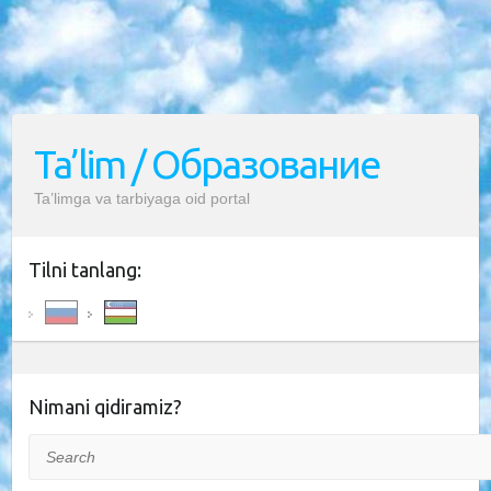
Ta’lim / Образование
Ta’limga va tarbiyaga oid portal
Tilni tanlang:
Nimani qidiramiz?
Search