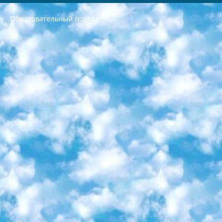
Образовательный портал
РЕСПУБЛИКА УЗБЕКИСТАН МИНИСТРЕРСТВО ДОШКОЛЬНОГО И ШКОЛЬНОГО ОБРАЗОВАНИЯ КОМАНДА в общеобразовательных учреждениях в 2023-2024 учебном году организация и проведение итоговой государственной аттестации обучающихся о Министра дошкольного и школьного образования Республики Узбекистан от 4 марта 2008 года (постановлением Минюста от 20 марта 2008 года № 1778 государственной регистрации) «Итоговое состояние учащихся общего среднего образования на основании положения об утверждении положения об аттестации общего среднего образования выпускной экзамен студентов в образовательных учреждениях в 2023-2024 учебном году В целях организации и прохождения аттестации приказываю: 1. Следующее: перечень предметов, по которым будет проводиться итоговая государственная аттестация и экзамен формы перевода согласно приложению 1; сертификаты международного образца, оценивающие уровень владения иностранными языками перечень согласно приложению 2; 2. Педагогический при специализированных образовательных учреждениях. научно-практический центр квалификации и международной оценки (Д.Давидова) 2024 г. До 25 марта: задания по предметам, по которым будет проводиться итоговая аттестация разработка и утверждение технических условий; итоговая аттестация на основании разработанного предметного задания разработка вопросов по предметам (устно и письменно), экзамен передача; общеобразовательные средние школы и специальные учебные заведения учащиеся выпускных классов школ и интернатов в агентской системе подготовка базы данных экзаменационных материалов и критериев оценки; перевод базы экзаменационных материалов на все языки обучения подать в Республиканский образовательный центр для изготовления; варианты экзаменов на основе разработанных контрольных материалов пусть будут поставлены задачи формирования. 3. Республиканский образовательный центр (Ш.Худайкулов) до 5 апреля 2024 года. до: база данных предоставленных экзаменационных материалов на все языки обучения перевод и экспертиза; для слепых, слабовидящих, глухих, слабослышащих и умственно отсталых детей учащиеся выпускных классов специализированных школ и школ-интернатов база данных экзаменационных материалов на всех преподаваемых языках подготовка критериев оценки; специализированные школы для умственно отсталых детей и технологии для учащихся выпускных классов школ-интернатов разработка соответствующих рекомендаций и критериев проведения ЕГЭ по естествознанию давать задания. 4. Педагогический при специализированных образовательных учреждениях. Научно-практический центр навыков и международной оценки (Д.Давидова), Республика образовательный центр (Худайкулов Ш.) итоговый государственный аттестационный экзамен ориентирован на творческое и логическое мышление при подготовке базы материалов учитывать введение заданий. 5. Следует отметить, что: сертификат государственного образца о знании общеобразовательного предмета и как минимум национальный уровень B1 по предметам на иностранных языках, указанным в Приложении 2. или международно признанный сертификат эквивалентного уровня студенты, изучающие определенный предмет, освобождаются от экзамена; по соответствующим предметам запланирована итоговая государственная аттестация за день до дня, путем жеребьевки Рабочей группой (в письменной форме по предметам, проводимым в форме) из числа сформированных вариантов выбрано 2 варианта; 2 выбранных варианта экзамена анонсированы на официальном сайте министерства и все выпускники по всей стране на основе этих вариантов проводит итоговую государственную аттестацию. 6. Государственное образование учащихся средних общеобразовательных учреждений. знания в соответствии с квалификационными требованиями, которые необходимо приобрести на основании стандартов итоговый (выпускной) контроль для 9 и 11 классов в целях тестирования Экзамены (далее – экзамены) состоят из предметов, перечисленных в приложении 1. будет сделано. 7. Экзамены пройдут с 26 мая по 15 июня 2024 г. (кроме науки физического воспитания). 8. Физическая для учащихся 9 классов общесредних образовательных учреждений. Экзамены по предмету «Образование, квалификация медицина» 1-6 мая 2024 года. сотрудники перевести под присмотр (с отклонениями в физическом или умственном развитии) специализированная школа для детей, школы-интернаты и со сколиозом школы-интернаты санаторного типа для больных детей исключены). 9. Он был слепым, слабовидящим и имел нарушения опорно-двигательного аппарата. экзамены в специализированных школах и интернатах для детей должны проводиться исходя из требований, предъявляемых к общеобразовательным учреждениям (физкультура кроме науки). 10. Специализированная школа для глухих и слабослышащих детей. и экзамены в интернатах и быть реализован в виде письменного теста по математике. 11. Специальность для умственно отсталых детей. Для 9 класса Родной язык и литературное письмо Государственный язык (язык обучения – узбекский). для неклассов) написано Математическое письмо Письменная/устная история Узбекистана Физическое воспитание практично Итоговый контроль Для 11 класса Написание родного языка и литературы (эссе) Математическое письмо Узбекский язык (обучение на узбекском языке) не посещающее общее среднее образование для учреждений)/Образовательное учреждение выбор письменный и устный Иностранный язык письменный/устный Письменная/устная история Узбекистана *По выбору студента:  Химия  Физика  Основы государственного права  География 10 бесплатных образовательных ресурсов - Мы составили подборку онлайн-проектов с интерактивными упражнениями, видеолекциями и статьями. Они помогут вам обрести новые и освежить старые знания бесплатно. 1. «ИНТУИТ» Старейшая образовательная площадка Рунета. Здесь вы найдёте сотни текстовых и видеокурсов на десятки различных тем — от программирования до психологии. Многие курсы подготовлены российскими университетами и крупными международными компаниями вроде Intel и Microsoft. Самостоятельное обучение бесплатное, но желающие могут оплатить услуги персональных наставников. 2. «Смартия» знакомит с актуальными профессиями и подсказывает, как им обучаться. Выбрав заинтересовавшую вас специальность — SMM-специалист, фотограф, веб-дизайнер или другую, — увидите список необходимых для неё умений. Чтобы вы могли освоить их самостоятельно, для каждого умения площадка отображает подборку ссылок на учебные материалы. Хотя «Смартия» ориентируется на русскоязычную аудиторию, часть контента всё же доступна только на английском. 3. «Лекторий Физтеха» Проект Московского физико-технического института (Физтеха). С его помощью вы можете смотреть онлайн серии лекций, записанные на видео в этом вузе. В числе доступных предметов — физика, биология, химия, информационные технологии и другие. К некоторым лекциям администрация ресурса прилагает готовые конспекты, которые можно скачивать в PDF-формате. 4. ITMOcourses Онлайн-площадка Санкт-Петербургского национального исследовательского университета информационных технологий, механики и оптики (ИТМО). Ресурс предоставляет свободный доступ к курсам, разработанным в этом вузе. Каталог материалов разбит на четыре категории: «Оптические системы и технологии», «Приборостроение и робототехника», «Информационные технологии» и «Биотехнологии». Курсы состоят из видеолекций, интерактивных демонстраций и заданий. 5. «КиберЛенинка» Электронная научная библиотека открытого доступа. Каталог площадки регулярно обрастает текстами статей из различных научных изданий. Сгруппированные по журналам и рубрикам публикации можно читать онлайн или скачивать целиком в PDF-формате. Проект нацелен на популяризацию науки за счёт открытого доступа к качественной информации. 6. «ПостНаука» На этом ресурсе публикуют подборки видеолекций, составленные экспертами из разных отраслей и объединённые общими темами. Среди них, к примеру, есть серии «Биоинформатика и геномика», «Культура средневековой Скандинавии» и Cinema Studies о теории кино. Каждая подборка лекций — логически связанная история, рассказанная экспертом от первого лица. Кроме того, на сайте появляются научно-образовательные статьи и тесты на разные темы. 7. «Newочём» Команда проекта «Newочём» отбирает самые интересные тексты из англоязычных СМИ и переводит те из них, за которые голосуют участники сообщества «ВКонтакте». По большей части это научно-популярные статьи. Редакторы придумывают лишь заголовки, в остальном содержание переводов соответствует оригиналам. Полные тексты можно читать прямо в социальной сети. 8. InternetUrok Онлайн-база материалов по основным дисциплинам школьной программы. Информация на сайте структурирована по классам, предметам и темам (урокам). Каждый урок состоит из видеолекций и конспектов. Есть также интерактивные тренажёры и тесты для закрепления пройденного материала. Даже если вы давно окончили школу, возможность повторить программу старших классов всегда может пригодиться. 9. Edutainme Ещё один ресурс об образовании. В отличие от Newtonew, как мне кажется, Edutainme больше ориентируется на представителей индустрии: педагогов, предпринимателей, разработчиков образовательных проектов. Но и любой, кто просто стремится к саморазвитию, найдёт на сайте много полезного и интересного для себя. Например, информацию о новых курсах и образовательных сервисах. 10. Newtonew Онлайн-медиа об образовании и обучении в широком смысле. Авторы Newtonew пишут об инструментах, заведениях, тактиках и стратегиях, которые помогают учить других и получать новые знания самостоятельно. На этой площадке вы найдёте новости, обзоры, аналитические мат