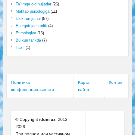
Ta’limga oid hujjatlar
(26)
Maktab psixologiga
(11)
Elektron jurnal
(57)
Energotejamkorlik
(4)
Etimologiya
(16)
Bu kun tarixda
(7)
Hazil
(1)
Политика
Карта
Контакт
конфиденциальности
сайта
© Copyright
idum.uz.
2012 -
2026.
При полном или частичном