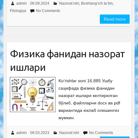
admin
06.09.2024
Nazorat ishi
,
Boshlang‘ich ta’lim
,
Filologiya
No Comments
Read more
Физика фанидан назорат
ишлари
Ko‘rishlar soni 16,885 Ушбу
саҳифада физика фанидан
назорат ишлари келтирилган
бўлиб, файлларни docx ва pdf
вариантида юклаб олишингиз
мумкин.
admin
06.03.2023
Nazorat ishi
No Comments