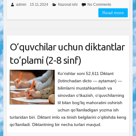
admin
15.11.2024
Nazorat ishi
No Comments
Read more
O‘quvchilar uchun diktantlar
to‘plami (2-8 sinf)
Ko‘rishlar soni 52,611 Diktant
(lotinchadan dicto — aytaman) —
bilimlarni mustahkamlash va
sinovdan o‘tkazish, o‘quvchilarning
til bilan bog‘liq mahoratini oshirish
uchun qo‘llaniladigan yozma ish
turlaridan biri. Diktant imlo va tinish belgilarini o‘qitishda keng
qo‘llaniladi. Diktantning bir necha turlari mavjud.