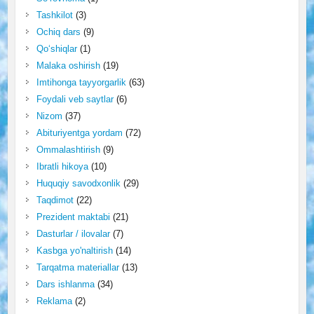
Tashkilot
(3)
Ochiq dars
(9)
Qo‘shiqlar
(1)
Malaka oshirish
(19)
Imtihonga tayyorgarlik
(63)
Foydali veb saytlar
(6)
Nizom
(37)
Abituriyentga yordam
(72)
Ommalashtirish
(9)
Ibratli hikoya
(10)
Huquqiy savodxonlik
(29)
Taqdimot
(22)
Prezident maktabi
(21)
Dasturlar / ilovalar
(7)
Kasbga yo'naltirish
(14)
Tarqatma materiallar
(13)
Dars ishlanma
(34)
Reklama
(2)