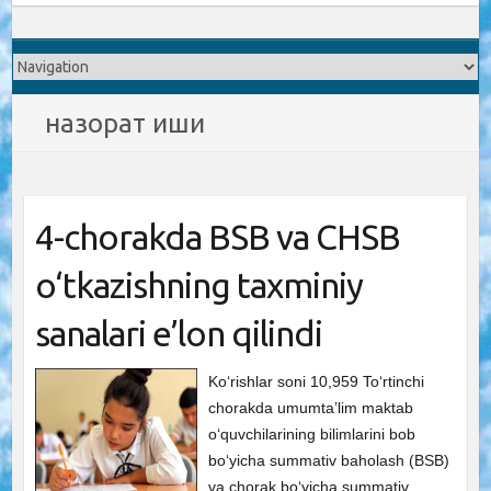
назорат иши
4-chorakda BSB va CHSB
o‘tkazishning taxminiy
sanalari e’lon qilindi
Ko‘rishlar soni 10,959 To‘rtinchi
chorakda umumta’lim maktab
o‘quvchilarining bilimlarini bob
bo‘yicha summativ baholash (BSB)
va chorak bo‘yicha summativ