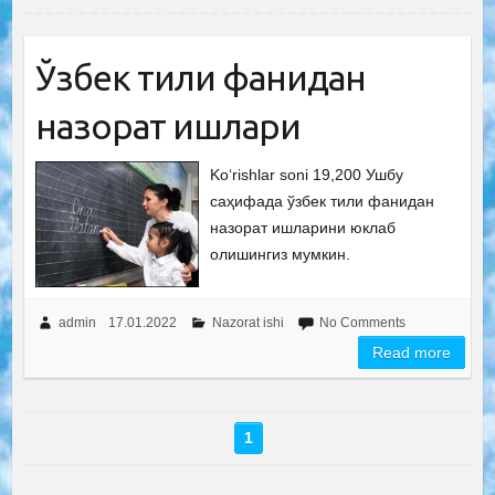
Ўзбек тили фанидан
назорат ишлари
Ko‘rishlar soni 19,200 Ушбу
саҳифада ўзбек тили фанидан
назорат ишларини юклаб
олишингиз мумкин.
admin
17.01.2022
Nazorat ishi
No Comments
Read more
1