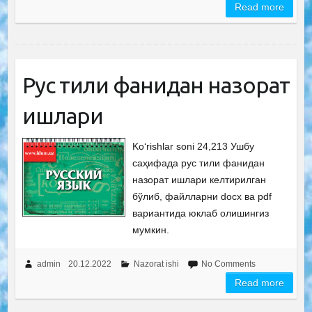
Read more
Рус тили фанидан назорат
ишлари
Ko‘rishlar soni 24,213 Ушбу
саҳифада рус тили фанидан
назорат ишлари келтирилган
бўлиб, файлларни docx ва pdf
вариантида юклаб олишингиз
мумкин.
admin
20.12.2022
Nazorat ishi
No Comments
Read more