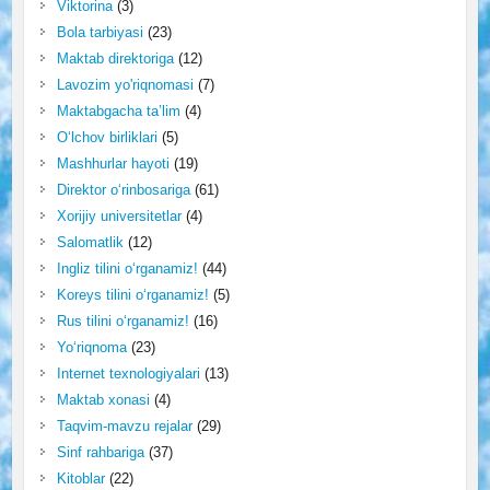
Viktorina
(3)
Bola tarbiyasi
(23)
Maktab direktoriga
(12)
Lavozim yo'riqnomasi
(7)
Maktabgacha ta’lim
(4)
O‘lchov birliklari
(5)
Mashhurlar hayoti
(19)
Direktor o‘rinbosariga
(61)
Xorijiy universitetlar
(4)
Salomatlik
(12)
Ingliz tilini o‘rganamiz!
(44)
Koreys tilini o‘rganamiz!
(5)
Rus tilini o‘rganamiz!
(16)
Yo‘riqnoma
(23)
Internet texnologiyalari
(13)
Maktab xonasi
(4)
Taqvim-mavzu rejalar
(29)
Sinf rahbariga
(37)
Kitoblar
(22)