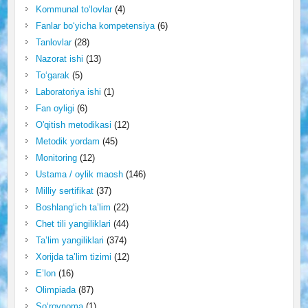
Kommunal to‘lovlar
(4)
Fanlar bo‘yicha kompetensiya
(6)
Tanlovlar
(28)
Nazorat ishi
(13)
To‘garak
(5)
Laboratoriya ishi
(1)
Fan oyligi
(6)
O'qitish metodikasi
(12)
Metodik yordam
(45)
Monitoring
(12)
Ustama / oylik maosh
(146)
Milliy sertifikat
(37)
Boshlang‘ich ta’lim
(22)
Chet tili yangiliklari
(44)
Ta’lim yangiliklari
(374)
Xorijda ta’lim tizimi
(12)
E’lon
(16)
Olimpiada
(87)
So‘rovnoma
(1)