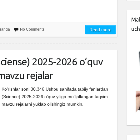
Mak
uch
sariga
No Comments
Read more
(Sciense) 2025-2026 o‘quv
mavzu rejalar
Ko‘rishlar soni 30,346 Ushbu sahifada tabiiy fanlardan
(Science) 2025-2026 o‘quv yiliga mo‘ljallangan taqvim
mavzu rejalarni yuklab olishingiz mumkin.