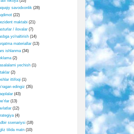
ratli hikoya
(10)
quqiy savodxonlik
(28)
aqdimot
(22)
ezident maktabi
(21)
sturlar / ilovalar
(7)
sbga yo'naltirish
(14)
rqatma materiallar
(13)
rs ishlanma
(34)
eklama
(2)
salalarni yechish
(1)
taklar
(2)
shlar ittifoqi
(1)
‘ragan edingiz
(35)
qolalar
(43)
e’rlar
(13)
vlatlar
(12)
rategiya
(4)
dbir ssenariysi
(18)
gliz tilida matn
(10)