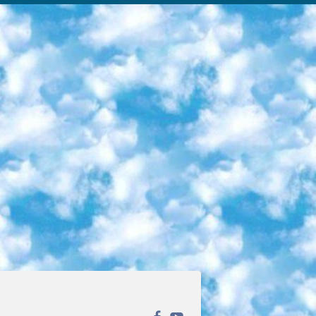
ека открытого доступа. Каталог площадки регулярно обрастает текстами статей из различных научных изданий. Сгруппированные по журналам и рубрикам публикации можно читать онлайн или скачивать целиком в PDF-формате. Проект нацелен на популяризацию науки за счёт открытого доступа к качественной информации. 6. «ПостНаука» На этом ресурсе публикуют подборки видеолекций, составленные экспертами из разных отраслей и объединённые общими темами. Среди них, к примеру, есть серии «Биоинформатика и геномика», «Культура средневековой Скандинавии» и Cinema Studies о теории кино. Каждая подборка лекций — логически связанная история, рассказанная экспертом от первого лица. Кроме того, на сайте появляются научно-образовательные статьи и тесты на разные темы. 7. «Newочём» Команда проекта «Newочём» отбирает самые интересные тексты из англоязычных СМИ и переводит те из них, за которые голосуют участники сообщества «ВКонтакте». По большей части это научно-популярные статьи. Редакторы придумывают лишь заголовки, в остальном содержание переводов соответствует оригиналам. Полные тексты можно читать прямо в социальной сети. 8. InternetUrok Онлайн-база материалов по основным дисциплинам школьной программы. Информация на сайте структурирована по классам, предметам и темам (урокам). Каждый урок состоит из видеолекций и конспектов. Есть также интерактивные тренажёры и тесты для закрепления пройденного материала. Даже если вы давно окончили школу, возможность повторить программу старших классов всегда может пригодиться. 9. Edutainme Ещё один ресурс об образовании. В отличие от Newtonew, как мне кажется, Edutainme больше ориентируется на представителей индустрии: педагогов, предпринимателей, разработчиков образовательных проектов. Но и любой, кто просто стремится к саморазвитию, найдёт на сайте много полезного и интересного для себя. Например, информацию о новых курсах и образовательных сервисах. 10. Newtonew Онлайн-медиа об образовании и обучении в широком смысле. Авторы Newtonew пишут об инструментах, заведениях, тактиках и стратегиях, которые помогают учить других и получать новые знания самостоятельно. На этой площадке вы найдёте новости, обзоры, аналитические мат