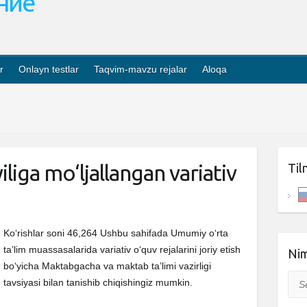
ание
r
Onlayn testlar
Taqvim-mavzu rejalar
Aloqa
liga mo‘ljallangan variativ
Til
Ko‘rishlar soni 46,264 Ushbu sahifada Umumiy o‘rta
ta’lim muassasalarida variativ o‘quv rejalarini joriy etish
Nim
bo‘yicha Maktabgacha va maktab ta’limi vazirligi
Sea
tavsiyasi bilan tanishib chiqishingiz mumkin.