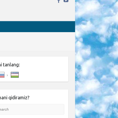
ni tanlang:
ani qidiramiz?
rch