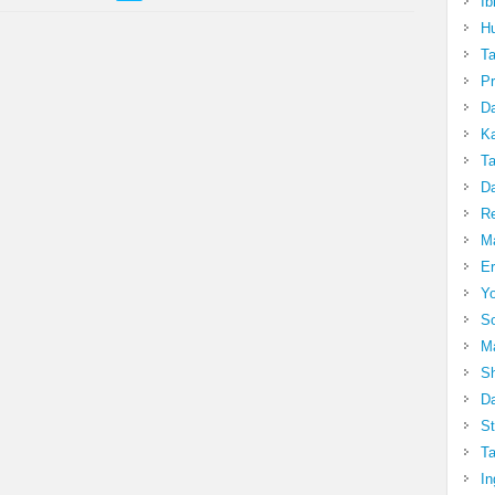
Ib
Hu
T
Pr
Da
Ka
Ta
Da
R
Ma
Er
Yo
So
Ma
Sh
Da
St
Ta
In