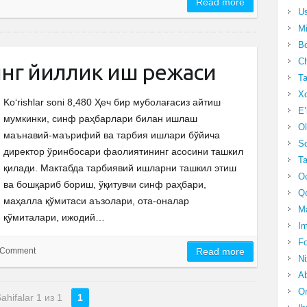
Read more
Us
Mi
Bo
Ch
нг йиллик иш режаси
Ta
Xo
Ko‘rishlar soni 8,480 Ҳеч бир муболағасиз айтиш
E’
мумкинки, синф раҳбарлари билан ишлаш
Ol
маънавий-маърифий ва тарбия ишлари бўйича
S
директор ўринбосари фаолиятининг асосини ташкил
Ta
қилади. Мактабда тарбиявий ишларни ташкил этиш
Oc
ва бошқариб бориш, ўқитувчи синф раҳбари,
Qo
маҳалла қўмитаси аъзолари, ота-оналар
Ma
қўмиталари, ижодий…
Im
Fo
 Comment
Read more
N
Ab
Om
ahifalar 1 из 1
1