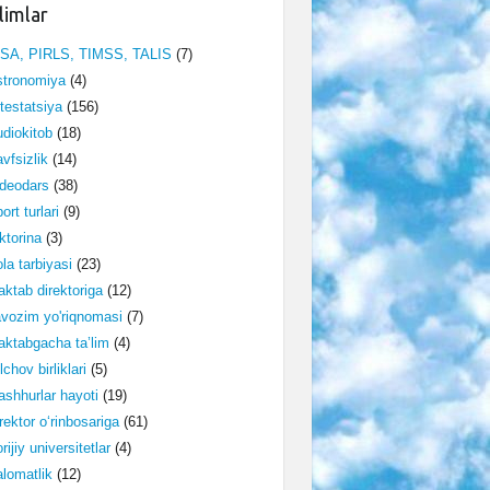
limlar
ISA, PIRLS, TIMSS, TALIS
(7)
stronomiya
(4)
testatsiya
(156)
diokitob
(18)
vfsizlik
(14)
deodars
(38)
ort turlari
(9)
ktorina
(3)
la tarbiyasi
(23)
ktab direktoriga
(12)
vozim yo'riqnomasi
(7)
ktabgacha ta’lim
(4)
lchov birliklari
(5)
shhurlar hayoti
(19)
rektor o‘rinbosariga
(61)
rijiy universitetlar
(4)
lomatlik
(12)