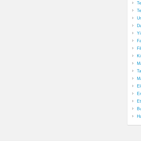
Te
Te
Un
Da
Yi
Fa
Fi
Ki
Ma
Ta
Ma
El
En
Et
Bu
Ha