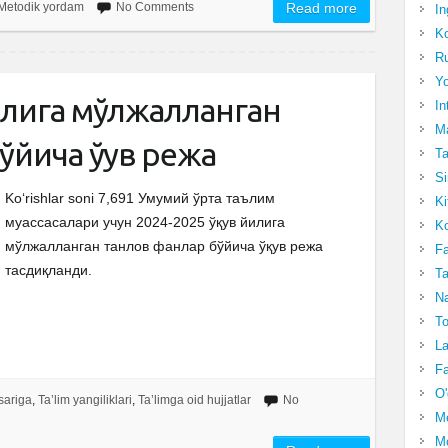
Metodik yordam
No Comments
Read more
In
Ko
Ru
Yo
йилига мўлжалланган
In
Ma
ўйича ўқув режа
Ta
Si
Ko‘rishlar soni 7,691 Умумий ўрта таълим
Ki
муассасалари учун 2024-2025 ўқув йилига
Ko
мўлжалланган танлов фанлар бўйича ўқув режа
Fa
тасдиқланди.
Ta
Na
To
La
Fa
O'
sariga
,
Ta’lim yangiliklari
,
Ta’limga oid hujjatlar
No
M
Mo