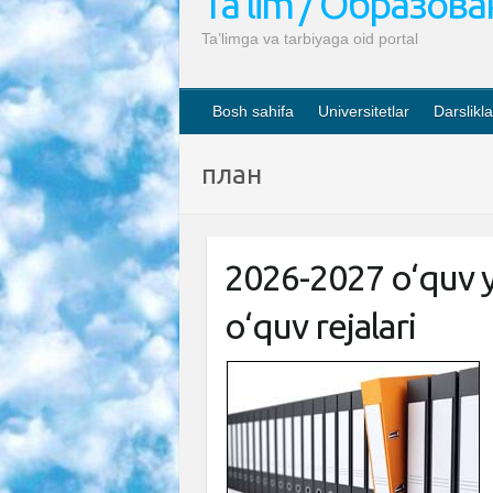
Ta’lim / Образов
Ta’limga va tarbiyaga oid portal
Bosh sahifa
Universitetlar
Darslikla
план
2026-2027 o‘quv yi
o‘quv rejalari