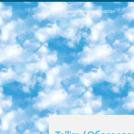
Образовательный портал
РЕСПУБЛИКА УЗБЕКИСТАН МИНИСТРЕРСТВО ДОШКОЛЬНОГО И ШКОЛЬНОГО ОБРАЗОВАНИЯ КОМАНДА в общеобразовательных учреждениях в 2023-2024 учебном году организация и проведение итоговой государственной аттестации обучающихся о Министра дошкольного и школьного образования Республики Узбекистан от 4 марта 2008 года (постановлением Минюста от 20 марта 2008 года № 1778 государственной регистрации) «Итоговое состояние учащихся общего среднего образования на основании положения об утверждении положения об аттестации общего среднего образования выпускной экзамен студентов в образовательных учреждениях в 2023-2024 учебном году В целях организации и прохождения аттестации приказываю: 1. Следующее: перечень предметов, по которым будет проводиться итоговая государственная аттестация и экзамен формы перевода согласно приложению 1; сертификаты международного образца, оценивающие уровень владения иностранными языками перечень согласно приложению 2; 2. Педагогический при специализированных образовательных учреждениях. научно-практический центр квалификации и международной оценки (Д.Давидова) 2024 г. До 25 марта: задания по предметам, по которым будет проводиться итоговая аттестация разработка и утверждение технических условий; итоговая аттестация на основании разработанного предметного задания разработка вопросов по предметам (устно и письменно), экзамен передача; общеобразовательные средние школы и специальные учебные заведения учащиеся выпускных классов школ и интернатов в агентской системе подготовка базы данных экзаменационных материалов и критериев оценки; перевод базы экзаменационных материалов на все языки обучения подать в Республиканский образовательный центр для изготовления; варианты экзаменов на основе разработанных контрольных материалов пусть будут поставлены задачи формирования. 3. Республиканский образовательный центр (Ш.Худайкулов) до 5 апреля 2024 года. до: база данных предоставленных экзаменационных материалов на все языки обучения перевод и экспертиза; для слепых, слабовидящих, глухих, слабослышащих и умственно отсталых детей учащиеся выпускных классов специализированных школ и школ-интернатов база данных экзаменационных материалов на всех преподаваемых языках подготовка критериев оценки; специализированные школы для умственно отсталых детей и технологии для учащихся выпускных классов школ-интернатов разработка соответствующих рекомендаций и критериев проведения ЕГЭ по естествознанию давать задания. 4. Педагогический при специализированных образовательных учреждениях. Научно-практический центр навыков и международной оценки (Д.Давидова), Республи