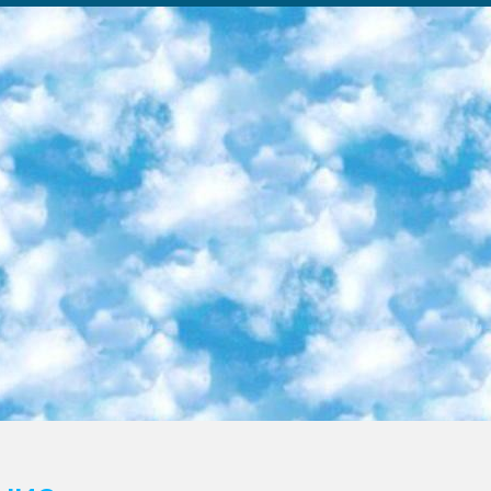
ка образовательный центр (Худайкулов Ш.) итоговый государственный аттестационный экзамен ориентирован на творческое и логическое мышление при подготовке базы материалов учитывать введение заданий. 5. Следует отметить, что: сертификат государственного образца о знании общеобразовательного предмета и как минимум национальный уровень B1 по предметам на иностранных языках, указанным в Приложении 2. или международно признанный сертификат эквивалентного уровня студенты, изучающие определенный предмет, освобождаются от экзамена; по соответствующим предметам запланирована итоговая государственная аттестация за день до дня, путем жеребьевки Рабочей группой (в письменной форме по предметам, проводимым в форме) из числа сформированных вариантов выбрано 2 варианта; 2 выбранных варианта экзамена анонсированы на официальном сайте министерства и все выпускники по всей стране на основе этих вариантов проводит итоговую государственную аттестацию. 6. Государственное образование учащихся средних общеобразовательных учреждений. знания в соответствии с квалификационными требованиями, которые необходимо приобрести на основании стандартов итоговый (выпускной) контроль для 9 и 11 классов в целях тестирования Экзамены (далее – экзамены) состоят из предметов, перечисленных в приложении 1. будет сделано. 7. Экзамены пройдут с 26 мая по 15 июня 2024 г. (кроме науки физического воспитания). 8. Физическая для учащихся 9 классов общесредних образовательных учреждений. Экзамены по предмету «Образование, квалификация медицина» 1-6 мая 2024 года. сотрудники перевести под присмотр (с отклонениями в физическом или умственном развитии) специализированная школа для детей, школы-интернаты и со сколиозом школы-интернаты санаторного типа для больных детей исключены). 9. Он был слепым, слабовидящим и имел нарушения опорно-двигательного аппарата. экзамены в специализированных школах и интернатах для детей должны проводиться исходя из требований, предъявляемых к общеобразовательным учреждениям (физкультура кроме науки). 10. Специализированная школа для глухих и слабослышащих детей. и экзамены в интернатах и быть реализован в виде письменного теста по математике. 11. Специальность для умственно отсталых детей. Для 9 класса Родной язык и литературное письмо Государственный язык (язык обучения – узбекский). для неклассов) написано Математическое письмо Письменная/устная история Узбекистана Физическое воспитание практично Итоговый контроль Для 11 класса Написание родного языка и литературы (эссе) Математическое письмо Узбекский язык (обучение на узбекском языке) не посещающее общее среднее образование для учреждений)/Образовательное учреждение выбор письменный и устный Иностранный язык письменный/устный Письменная/устная история Узбекистана *По выбору студента:  Химия  Физика  Основы государственного права  География 10 бесплатных образовательных ресурсов - Мы составили подборку онлайн-проектов с интерактивными упражнениями, видеолекциями и статьями. Они помогут вам обрести новые и освежить старые знания бесплатно. 1. «ИНТУИТ» Старейшая образовательная площадка Рунета. Здесь вы найдёте сотни текстовых и видеокурсов на десятки различных тем — от программирования до психологии. Многие курсы подготовлены российскими университетами и крупными международными компаниями вроде Intel и Microsoft. Самостоятельное обучение бесплатное, но желающие могут оплатить услуги персональных наставников. 2. «Смартия» знакомит с актуальными профессиями и подсказывает, как им обучаться. Выбрав заинтересовавшую вас специальность — SMM-специалист, фотограф, веб-дизайнер или другую, — увидите список необходимых для неё умений. Чтобы вы могли освоить их самостоятельно, для каждого умения площадка отображает подборку ссылок на учебные материалы. Хотя «Смартия» ориентируется на русскоязычную аудиторию, часть контента всё же доступна только на английском. 3. «Лекторий Физтеха» Проект Московского физико-технического института (Физтеха). С его помощью вы можете смотреть онлайн серии лекций, записанные на видео в этом вузе. В числе доступных предметов — физика, биология, химия, информационные технологии и другие. К некоторым лекциям администрация ресурса прилагает готовые конспекты, которые можно скачивать в PDF-формате. 4. ITMOcourses Онлайн-площадка Санкт-Петербургского национального исследовательского университета информационных технологий, механики и оптики (ИТМО). Ресурс предоставляет свободный доступ к курсам, разработанным в этом вузе. Каталог материалов разбит на четыре категории: «Оптические системы и технологии», «Приборостроение и робототехника», «Информационные технологии» и «Биотехнологии». Курсы состоят из видеолекций, интерактивных демонстраций и заданий. 5. «КиберЛенинка» Электронная научная библиот