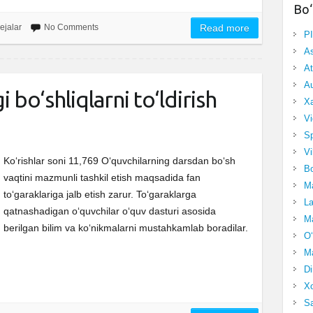
Bo‘
ejalar
No Comments
Read more
P
A
At
Au
 bo‘shliqlarni to‘ldirish
Xa
Vi
Sp
Vi
Ko‘rishlar soni 11,769 O‘quvchilarning darsdan bo‘sh
Bo
vaqtini mazmunli tashkil etish maqsadida fan
Ma
to‘garaklariga jalb etish zarur. To‘garaklarga
La
qatnashadigan o‘quvchilar o‘quv dasturi asosida
Ma
berilgan bilim va ko‘nikmalarni mustahkamlab boradilar.
O‘
Ma
Di
Xo
Sa