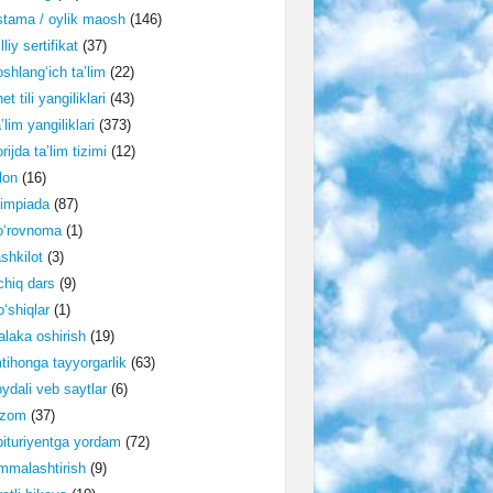
tama / oylik maosh
(146)
lliy sertifikat
(37)
shlang‘ich ta’lim
(22)
et tili yangiliklari
(43)
’lim yangiliklari
(373)
rijda ta’lim tizimi
(12)
lon
(16)
impiada
(87)
o‘rovnoma
(1)
shkilot
(3)
hiq dars
(9)
‘shiqlar
(1)
laka oshirish
(19)
tihonga tayyorgarlik
(63)
ydali veb saytlar
(6)
izom
(37)
ituriyentga yordam
(72)
malashtirish
(9)