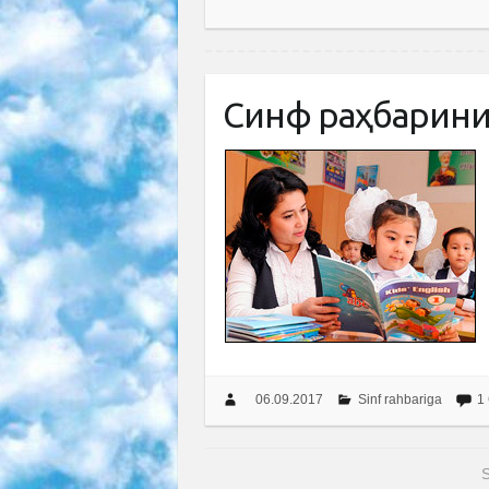
Синф раҳбарини
06.09.2017
Sinf rahbariga
1
S