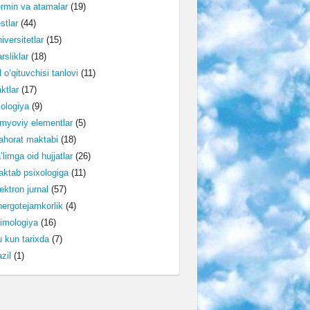
rmin va atamalar
(19)
stlar
(44)
iversitetlar
(15)
rsliklar
(18)
l o‘qituvchisi tanlovi
(11)
ktlar
(17)
lologiya
(9)
myoviy elementlar
(5)
horat maktabi
(18)
’limga oid hujjatlar
(26)
ktab psixologiga
(11)
ektron jurnal
(57)
ergotejamkorlik
(4)
imologiya
(16)
 kun tarixda
(7)
zil
(1)