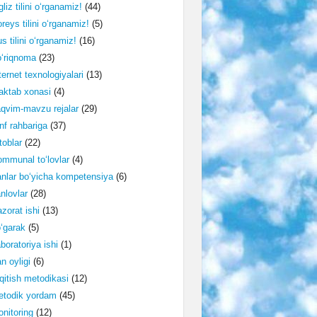
gliz tilini o‘rganamiz!
(44)
reys tilini o‘rganamiz!
(5)
s tilini o‘rganamiz!
(16)
‘riqnoma
(23)
ternet texnologiyalari
(13)
ktab xonasi
(4)
qvim-mavzu rejalar
(29)
nf rahbariga
(37)
toblar
(22)
mmunal to‘lovlar
(4)
nlar bo‘yicha kompetensiya
(6)
nlovlar
(28)
zorat ishi
(13)
‘garak
(5)
boratoriya ishi
(1)
n oyligi
(6)
qitish metodikasi
(12)
etodik yordam
(45)
nitoring
(12)