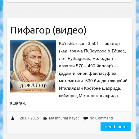
Пифагор (видео)
Ko‘rishlar soni 3,501 Пифагор –
(қад. грекча Πυθαγόρας ὁ Σάμιος,
лот. Pythagoras; милоддан
аввалги 570—490 йиллар) —
қадимги юнон файласуф ва
математиги. 530 йилдан жанубий
Италиядаги Кротоне шаҳрида,
кейинроқ Метапонт шаҳрида
яшаган.
28.07.2015
Mashhurlar hayoti
No Comments
Read more