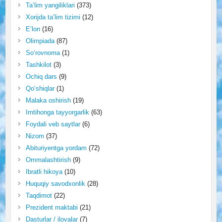
Ta’lim yangiliklari
(373)
Xorijda ta’lim tizimi
(12)
E’lon
(16)
Olimpiada
(87)
So‘rovnoma
(1)
Tashkilot
(3)
Ochiq dars
(9)
Qo‘shiqlar
(1)
Malaka oshirish
(19)
Imtihonga tayyorgarlik
(63)
Foydali veb saytlar
(6)
Nizom
(37)
Abituriyentga yordam
(72)
Ommalashtirish
(9)
Ibratli hikoya
(10)
Huquqiy savodxonlik
(28)
Taqdimot
(22)
Prezident maktabi
(21)
Dasturlar / ilovalar
(7)