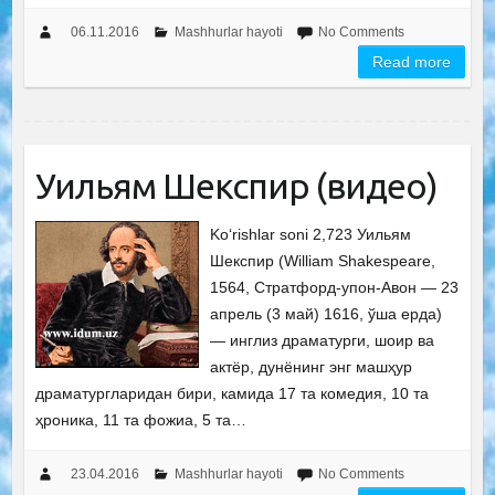
06.11.2016
Mashhurlar hayoti
No Comments
Read more
Уильям Шекспир (видео)
Ko‘rishlar soni 2,723 Уильям
Шекспир (William Shakespeare,
1564, Стратфорд-упон-Авон — 23
апрель (3 май) 1616, ўша ерда)
— инглиз драматурги, шоир ва
актёр, дунёнинг энг машҳур
драматургларидан бири, камида 17 та комедия, 10 та
ҳроника, 11 та фожиа, 5 та…
23.04.2016
Mashhurlar hayoti
No Comments