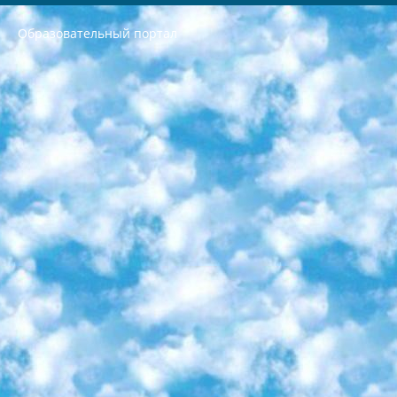
Образовательный портал
РЕСПУБЛИКА УЗБЕКИСТАН МИНИСТРЕРСТВО ДОШКОЛЬНОГО И ШКОЛЬНОГО ОБРАЗОВАНИЯ КОМАНДА в общеобразовательных учреждениях в 2023-2024 учебном году организация и проведение итоговой государственной аттестации обучающихся о Министра дошкольного и школьного образования Республики Узбекистан от 4 марта 2008 года (постановлением Минюста от 20 марта 2008 года № 1778 государственной регистрации) «Итоговое состояние учащихся общего среднего образования на основании положения об утверждении положения об аттестации общего среднего образования выпускной экзамен студентов в образовательных учреждениях в 2023-2024 учебном году В целях организации и прохождения аттестации приказываю: 1. Следующее: перечень предметов, по которым будет проводиться итоговая государственная аттестация и экзамен формы перевода согласно приложению 1; сертификаты международного образца, оценивающие уровень владения иностранными языками перечень согласно приложению 2; 2. Педагогический при специализированных образовательных учреждениях. научно-практический центр квалификации и международной оценки (Д.Давидова) 2024 г. До 25 марта: задания по предметам, по которым будет проводиться итоговая аттестация разработка и утверждение технических условий; итоговая аттестация на основании разработанного предметного задания разработка вопросов по предметам (устно и письменно), экзамен передача; общеобразовательные средние школы и специальные учебные заведения учащиеся выпускных классов школ и интернатов в агентской системе подготовка базы данных экзаменационных материалов и критериев оценки; перевод базы экзаменационных материалов на все языки обучения подать в Республиканский образовательный центр для изготовления; варианты экзаменов на основе разработанных контрольных материалов пусть будут поставлены задачи формирования. 3. Республиканский образовательный центр (Ш.Худайкулов) до 5 апреля 2024 года. до: база данных предоставленных экзаменационных материалов на все языки обучения перевод и экспертиза; для слепых, слабовидящих, глухих, слабослышащих и умственно отсталых детей учащиеся выпускных классов специализированных школ и школ-интернатов база данных экзаменационных материалов на всех преподаваемых языках подготовка критериев оценки; специализированные школы для умственно отсталых детей и технологии для учащихся выпускных классов школ-интернатов разработка соответствующих рекомендаций и критериев проведения ЕГЭ по естествознанию давать задания. 4. Педагогический при специализированных образовательных учреждениях. Научно-практический центр навыков и международной оценки (Д.Давидова), Республика образовательный центр (Худайкулов Ш.) итоговый государственный аттестационный экзамен ориентирован на творческое и логическое мышление при подготовке базы материалов учитывать введение заданий. 5. Следует отметить, что: сертификат государственного образца о знании общеобразовательного предмета и как минимум национальный уровень B1 по предметам на иностранных языках, указанным в Приложении 2. или международно признанный сертификат эквивалентного уровня студенты, изучающие определенный предмет, освобождаются от экзамена; по соответствующим предметам запланирована итоговая государственная аттестация за день до дня, путем жеребьевки Рабочей группой (в письменной форме по предметам, проводимым в форме) из числа сформированных вариантов выбрано 2 варианта; 2 выбранных варианта экзамена анонсированы на официальном сайте министерства и все выпускники по всей стране на основе этих вариантов проводит итоговую государственную аттестацию. 6. Государственное образование учащихся средних общеобразовательных учреждений. знания в соответствии с квалификационными требованиями, которые необходимо приобрести на основании стандартов итоговый (выпускной) контроль для 9 и 11 классов в целях тестирования Экзамены (далее – экзамены) состоят из предметов, перечисленных в приложении 1. будет сделано. 7. Экзамены пройдут с 26 мая по 15 июня 2024 г. (кроме науки физического воспитания). 8. Физическая для учащихся 9 классов общесредних образовательных учреждений. Экзамены по предмету «Образование, квалификация медицина» 1-6 мая 2024 года. сотрудники перевести под присмотр (с отклонениями в физическом или умственном развитии) специализированная школа для детей, школы-интернаты и со сколиозом школы-интернаты санаторного типа для больных детей исключены). 9. Он был слепым, слабовидящим и имел нарушения опорно-двигательного аппарата. экзамены в специализированных школах и интернатах для детей должны проводиться исходя из требований, предъявляемых к общеобразовательным учреждениям (физкультура кроме науки). 10. Специализированная школа для глухих и слабослышащих детей. и экзамены в интернатах и быть реализован в виде письменного теста по математике. 11. Специальность для умственно отсталых детей. Для 9 класса Родной язык и литературное письмо Государственный язык (язык обучения – узбекский). для неклассов) написано Математическое письмо Письменная/устная история Узбекистана Физическое воспитание практично Итоговый контроль Для 11 класса Написание родного языка и литературы (эссе) Математическое письмо Узбекский язык (обучение на узбекском языке) не посещающее общее среднее образование для учреждений)/Образовательное учреждение выбор письменный и устный Иностранный язык письменный/устный Письменная/устная история Узбекистана *По выбору студента:  Химия  Физика  Основы государственного права  География 10 бесплатных образовательных ресурсов - Мы составили подборку онлайн-проектов с интерактивными упражнениями, видеолекциями и статьями. Они помогут вам обрести новые и освежить старые знания бесплатно. 1. «ИНТУИТ» Старейшая образовательная площадка Рунета. Здесь вы найдёте сотни текстовых и видеокурсов на десятки различных тем — от программирования до психологии. Многие курсы подготовлены российскими университетами и крупными международными компаниями вроде Intel и Microsoft. Самостоятельное обучение бесплатное, но желающие могут оплатить услуги персональных наставников. 2. «Смартия» знакомит с актуальными профессиями и подсказывает, как им обучаться. Выбрав заинтересовавшую вас специальность — SMM-специалист, фотограф, веб-дизайнер или другую, — увидите список необходимых для неё умений. Чтобы вы могли освоить их самостоятельно, для каждого умения площадка отображает подборку ссылок на учебные материалы. Хотя «Смартия» ориентируется на русскоязычную аудиторию, часть контента всё же доступна только на английском. 3. «Лекторий Физтеха» Проект Московского физико-технического института (Физтеха). С его помощью вы можете смотреть онлайн серии лекций, записанные на видео в этом вузе. В числе доступных предметов — физика, биология, химия, информационные технологии и другие. К некоторым лекциям администрация ресурса прилагает готовые конспекты, которые можно скачивать в PDF-формате. 4. ITMOcourses Онлайн-площадка Санкт-Петербургского национального исследовательского университета информационных технологий, механики и оптики (ИТМО). Ресурс предоставляет свободный доступ к курсам, разработанным в этом вузе. Каталог материалов разбит на четыре категории: «Оптические системы и технологии», «Приборостроение и робототехника», «Информационные технологии» и «Биотехнологии». Курсы состоят из видеолекций, интерактивных демонстраций и заданий. 5. «КиберЛенинка» Электронная научная библиотека открытого доступа. Каталог площадки регулярно обрастает текстами статей из различных научных изданий. Сгруппированные по журналам и рубрикам публикации можно читать онлайн или скачивать целиком в PDF-формате. Проект нацелен на популяризацию науки за счёт открытого доступа к качественной информации. 6. «ПостНаука» На этом ресурсе публикуют подборки видеолекций, составленные экспертами из разных отраслей и объединённые общими темами. Среди них, к примеру, есть серии «Биоинформатика и геномика», «Культура средневековой Скандинавии» и Cinema Studies о теории кино. Каждая подборка лекций — логически связанная история, рассказанная экспертом от первого лица. Кроме того, на сайте появляются научно-образовательные статьи и тесты на разные темы. 7. «Newочём» Команда проекта «Newочём» отбирает самые интересные тексты из англоязычных СМИ и переводит те из них, за которые голосуют участники сообщества «ВКонтакте». По большей части это научно-популярные статьи. Редакторы придумывают лишь заголовки, в остальном содержание переводов соответствует оригиналам. Полные тексты можно читать прямо в социальной сети. 8. InternetUrok Онлайн-база материалов по основным дисциплинам школьной программы. Информация на сайте структурирована по классам, предметам и темам (урокам). Каждый урок состоит из видеолекций и конспектов. Есть также интерактивные тренажёры и тесты для закрепления пройденного материала. Даже если вы давно окончили школу, возможность повторить программу старших классов всегда может пригодиться. 9. Edutainme Ещё один ресурс об образовании. В отличие от Newtonew, как мне кажется, Edutainme больше ориентируется на представителей индустрии: педагогов, предпринимателей, разработчиков образовательных проектов. Но и любой, кто просто стремится к саморазвитию, найдёт на сайте много полезного и интересного для себя. Например, информацию о новых курсах и образовательных сервисах. 10. Newtonew Онлайн-медиа об образовании и обучении в широком смысле. Авторы Newtonew пишут об инструментах, заведениях, тактиках и стратегиях, которые помогают учить других и получать новые знания самостоятельно. На этой площадке вы найдёте новости, обзоры, аналитические мат