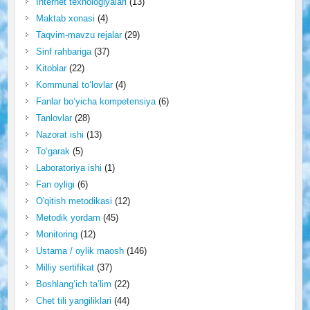
Internet texnologiyalari
(13)
Maktab xonasi
(4)
Taqvim-mavzu rejalar
(29)
Sinf rahbariga
(37)
Kitoblar
(22)
Kommunal to‘lovlar
(4)
Fanlar bo‘yicha kompetensiya
(6)
Tanlovlar
(28)
Nazorat ishi
(13)
To‘garak
(5)
Laboratoriya ishi
(1)
Fan oyligi
(6)
O'qitish metodikasi
(12)
Metodik yordam
(45)
Monitoring
(12)
Ustama / oylik maosh
(146)
Milliy sertifikat
(37)
Boshlang‘ich ta’lim
(22)
Chet tili yangiliklari
(44)