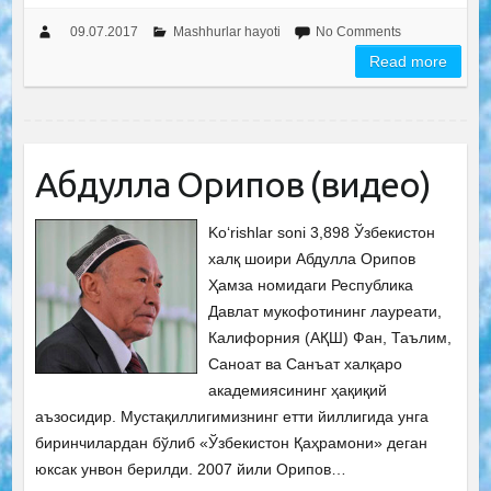
09.07.2017
Mashhurlar hayoti
No Comments
Read more
Абдулла Орипов (видео)
Ko‘rishlar soni 3,898 Ўзбекистон
халқ шоири Абдулла Орипов
Ҳамза номидаги Республика
Давлат мукофотининг лауреати,
Калифорния (АҚШ) Фан, Таълим,
Саноат ва Санъат халқаро
академиясининг ҳақиқий
аъзосидир. Мустақиллигимизнинг етти йиллигида унга
биринчилардан бўлиб «Ўзбекистон Қаҳрамони» деган
юксак унвон берилди. 2007 йили Орипов…