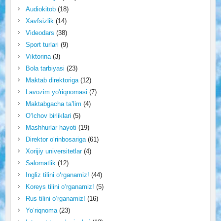
Audiokitob
(18)
Xavfsizlik
(14)
Videodars
(38)
Sport turlari
(9)
Viktorina
(3)
Bola tarbiyasi
(23)
Maktab direktoriga
(12)
Lavozim yo'riqnomasi
(7)
Maktabgacha ta’lim
(4)
O‘lchov birliklari
(5)
Mashhurlar hayoti
(19)
Direktor o‘rinbosariga
(61)
Xorijiy universitetlar
(4)
Salomatlik
(12)
Ingliz tilini o‘rganamiz!
(44)
Koreys tilini o‘rganamiz!
(5)
Rus tilini o‘rganamiz!
(16)
Yo‘riqnoma
(23)