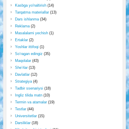
Kasbga yo'naltirish
(14)
Tarqatma materiallar
(13)
Dars ishlanma
(34)
Reklama
(2)
Masalalarni yechish
(1)
Ertaklar
(2)
Yoshlar ittifoqi
(1)
So‘ragan edingiz
(35)
Maqolalar
(43)
She’rlar
(13)
Davlatlar
(12)
Strategiya
(4)
Tadbir ssenariysi
(18)
Ingliz tilida matn
(10)
Termin va atamalar
(19)
Testlar
(44)
Universitetlar
(15)
Darsliklar
(18)