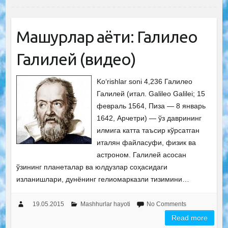
Машҳурлар ҳаёти: Галилео
Галилей (видео)
Ko‘rishlar soni 4,236 Галилео
Галилей (итал. Galileo Galilei; 15
февраль 1564, Пиза — 8 январь
1642, Арчетри) — ўз даврининг
илмига катта таъсир кўрсатган
италян файласуфи, физик ва
астроном. Галилей асосан
ўзининг планеталар ва юлдузлар соҳасидаги
изланишлари, дунёнинг гелиомарказли тизимини…
19.05.2015
Mashhurlar hayoti
No Comments
Read more