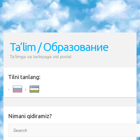
Ta’lim / Образование
Ta’limga va tarbiyaga oid portal
Tilni tanlang:
Nimani qidiramiz?
Search