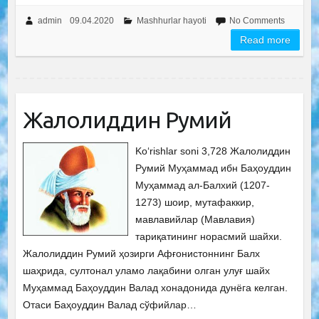
admin
09.04.2020
Mashhurlar hayoti
No Comments
Read more
Жалолиддин Румий
Ko‘rishlar soni 3,728 Жалолиддин
Румий Муҳаммад ибн Баҳоуддин
Муҳаммад ал-Балхий (1207-
1273) шоир, мутафаккир,
мавлавийлар (Мавлавия)
тариқатининг норасмий шайхи.
Жалолиддин Румий ҳозирги Афғонистоннинг Балх
шаҳрида, султонал уламо лақабини олган улуғ шайх
Муҳаммад Баҳоуддин Валад хонадонида дунёга келган.
Отаси Баҳоуддин Валад сўфийлар…