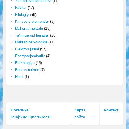
Yil o‘qituvchisi tanlovi
(11)
Faktlar
(17)
Filologiya
(9)
Kimyoviy elementlar
(5)
Mahorat maktabi
(18)
Ta’limga oid hujjatlar
(26)
Maktab psixologiga
(11)
Elektron jurnal
(57)
Energotejamkorlik
(4)
Etimologiya
(16)
Bu kun tarixda
(7)
Hazil
(1)
Политика
Карта
Контакт
конфиденциальности
сайта