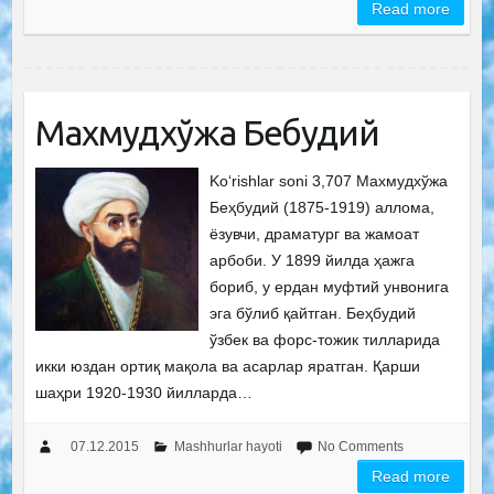
Read more
Махмудхўжа Беҳбудий
Ko‘rishlar soni 3,707 Махмудхўжа
Беҳбудий (1875-1919) аллома,
ёзувчи, драматург ва жамоат
арбоби. У 1899 йилда ҳажга
бориб, у ердан муфтий унвонига
эга бўлиб қайтган. Беҳбудий
ўзбек ва форс-тожик тилларида
икки юздан ортиқ мақола ва асарлар яратган. Қарши
шаҳри 1920-1930 йилларда…
07.12.2015
Mashhurlar hayoti
No Comments
Read more