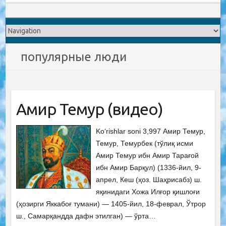
популярные люди
Амир Темур (видео)
Ko‘rishlar soni 3,997 Амир Темур,
Темур, Темурбек (тўлиқ исми
Амир Темур ибн Амир Тарағой
ибн Амир Барқул) (1336-йил, 9-
апрел, Кеш (ҳоз. Шаҳрисабз) ш.
яқинидаги Хожа Илғор қишлоғи
(ҳозирги Яккабоғ тумани) — 1405-йил, 18-феврал, Ўтрор
ш., Самарқандда дафн этилган) — ўрта…