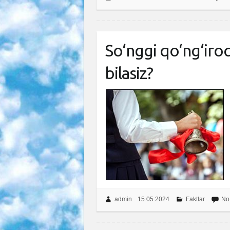
So‘nggi qo‘ng‘iroq
bilasiz?
admin
15.05.2024
Faktlar
No