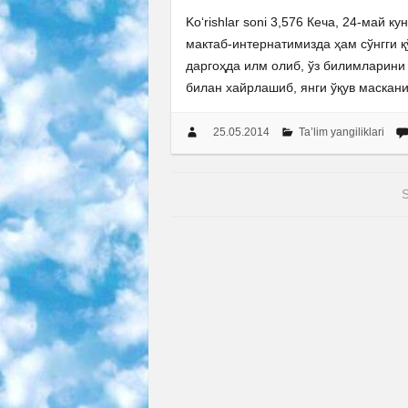
Ko‘rishlar soni 3,576 Кеча, 24-май 
мактаб-интернатимизда ҳам сўнгги қ
даргоҳда илм олиб, ўз билимларини
билан хайрлашиб, янги ўқув маскан
25.05.2014
Ta’lim yangiliklari
S