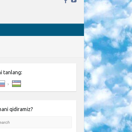
ni tanlang:
ani qidiramiz?
rch