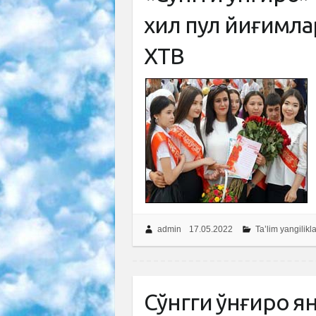
хил пул йиғимлар
ХТВ
admin
17.05.2022
Ta’lim yangilikla
Сўнгги қўнғироқ 