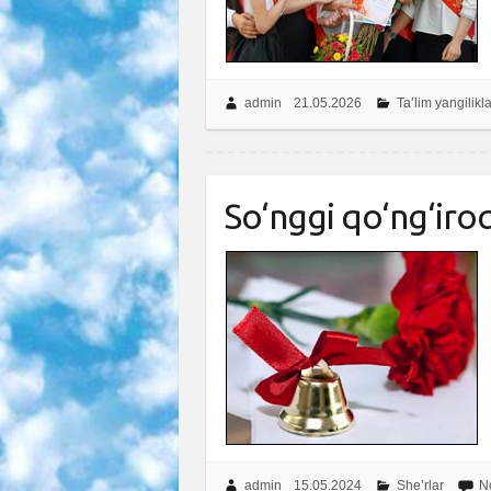
admin
21.05.2026
Ta’lim yangilikla
So‘nggi qo‘ng‘iroq
admin
15.05.2024
She’rlar
N