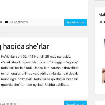
Mak
uch
ri
No Comments
Read more
 haqida she’rlar
Ko‘rishlar soni 31,442 Har yili 25 may sanasida
o‘zbekistonlik o‘quvchilar, uchun “So‘nggi qo‘ng‘iroq”
tadbirlari bo‘lib o‘tadi. Ushbu kun barcha bitiruvchilar
uchun eng unutilmas va qadrli damlardan biri desak
mubolog‘a bo‘lmaydi. Tadbirlarda qo‘shiqlar bilan bir
qatorda she’rlar ham aytiladi. Ushbu sahifada…
o Comments
Read more