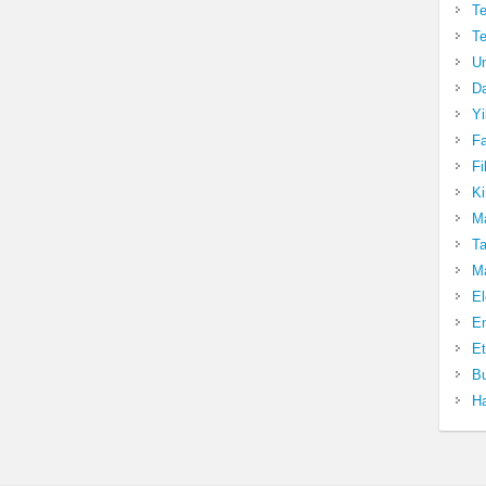
Te
Te
Un
Da
Yi
Fa
Fi
Ki
Ma
Ta
Ma
El
En
Et
Bu
Ha