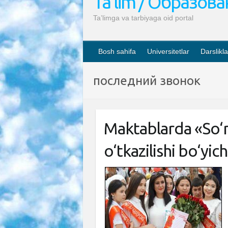
Ta’lim / Образов
Ta’limga va tarbiyaga oid portal
Bosh sahifa
Universitetlar
Darslikla
последний звонок
Maktablarda «So‘n
o‘tkazilishi bo‘yic