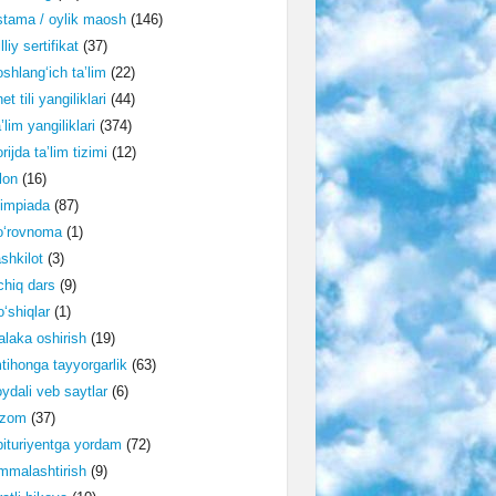
tama / oylik maosh
(146)
lliy sertifikat
(37)
shlang‘ich ta’lim
(22)
et tili yangiliklari
(44)
’lim yangiliklari
(374)
rijda ta’lim tizimi
(12)
lon
(16)
impiada
(87)
o‘rovnoma
(1)
shkilot
(3)
hiq dars
(9)
‘shiqlar
(1)
laka oshirish
(19)
tihonga tayyorgarlik
(63)
ydali veb saytlar
(6)
izom
(37)
ituriyentga yordam
(72)
malashtirish
(9)