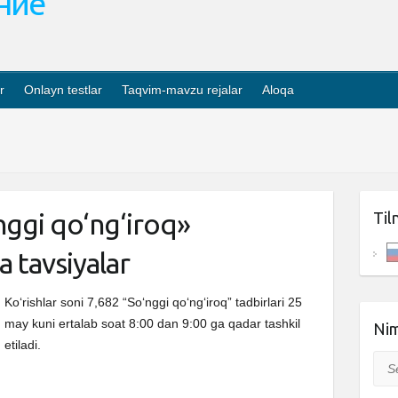
ание
r
Onlayn testlar
Taqvim-mavzu rejalar
Aloqa
ggi qo‘ng‘iroq»
Til
ha tavsiyalar
Ko‘rishlar soni 7,682 “So‘nggi qo‘ng‘iroq” tadbirlari 25
may kuni ertalab soat 8:00 dan 9:00 ga qadar tashkil
Nim
etiladi.
Sea