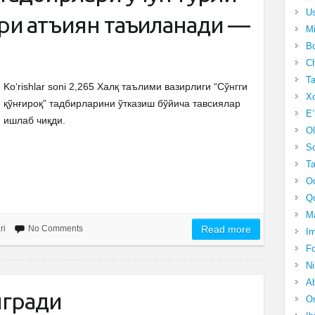
Us
и қатъиян таъқиқланади —
Mi
Bo
Ch
Ta
Ko‘rishlar soni 2,265 Халқ таълими вазирлиги “Сўнгги
Xo
қўнғироқ” тадбирларини ўтказиш бўйича тавсиялар
E’
ишлаб чиқди.
Ol
S
Ta
Oc
Qo
Ma
ri
No Comments
Read more
Im
Fo
N
Ab
янгради
Om