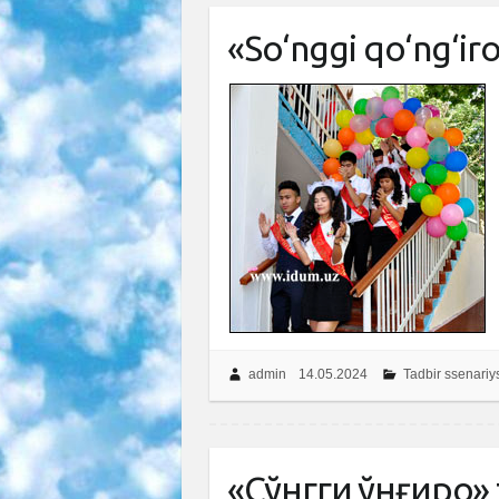
«So‘nggi qo‘ng‘iro
admin
14.05.2024
Tadbir ssenariy
«Сўнгги қўнғироқ