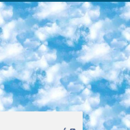
ека открытого доступа. Каталог площадки регулярно обрастает текстами статей из различных научных изданий. Сгруппированные по журналам и рубрикам публикации можно читать онлайн или скачивать целиком в PDF-формате. Проект нацелен на популяризацию науки за счёт открытого доступа к качественной информации. 6. «ПостНаука» На этом ресурсе публикуют подборки видеолекций, составленные экспертами из разных отраслей и объединённые общими темами. Среди них, к примеру, есть серии «Биоинформатика и геномика», «Культура средневековой Скандинавии» и Cinema Studies о теории кино. Каждая подборка лекций — логически связанная история, рассказанная экспертом от первого лица. Кроме того, на сайте появляются научно-образовательные статьи и тесты на разные темы. 7. «Newочём» Команда проекта «Newочём» отбирает самые интересные тексты из англоязычных СМИ и переводит те из них, за которые голосуют участники сообщества «ВКонтакте». По большей части это научно-популярные статьи. Редакторы придумывают лишь заголовки, в остальном содержание переводов соответствует оригиналам. Полные тексты можно читать прямо в социальной сети. 8. InternetUrok Онлайн-база материалов по основным дисциплинам школьной программы. Информация на сайте структурирована по классам, предметам и темам (урокам). Каждый урок состоит из видеолекций и конспектов. Есть также интерактивные тренажёры и тесты для закрепления пройденного материала. Даже если вы давно окончили школу, возможность повторить программу старших классов всегда может пригодиться. 9. Edutainme Ещё один ресурс об образовании. В отличие от Newtonew, как мне кажется, Edutainme больше ориентируется на представителей индустрии: педагогов, предпринимателей, разработчиков образовательных проектов. Но и любой, кто просто стремится к саморазвитию, найдёт на сайте много полезного и интересного для себя. Например, информацию о новых курсах и образовательных сервисах. 10. Newtonew Онлайн-медиа об образовании и обучении в широком смысле. Авторы Newtonew пишут об инструментах, заведениях, тактиках и стратегиях, которые помогают учить других и получать новые знания самостоятельно. На этой площадке вы найдёте новости, обзоры, аналитические мат