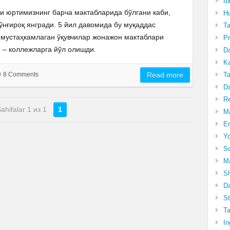
Ib
куни юртимизнинг барча мактабларида бўлгани каби,
Hu
ўнғироқ янгради. 5 йил давомида бу муқаддас
T
 мустаҳкамлаган ўқувчилар жонажон мактаблари
Pr
и – коллежларга йўл олишди.
Da
Ka
Ta
8 Comments
Read more
Da
R
ahifalar 1 из 1
1
Ma
Er
Yo
So
Ma
Sh
Da
St
Ta
In