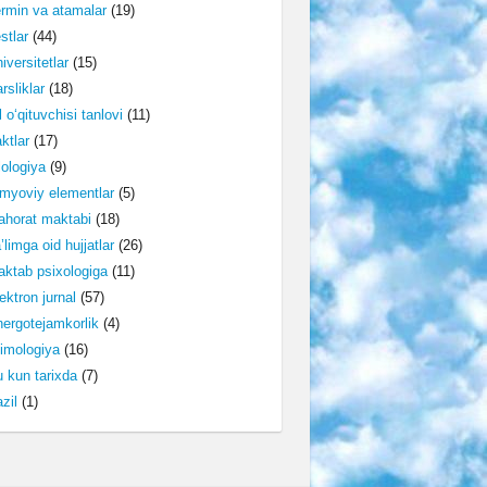
rmin va atamalar
(19)
stlar
(44)
iversitetlar
(15)
rsliklar
(18)
l o‘qituvchisi tanlovi
(11)
ktlar
(17)
lologiya
(9)
myoviy elementlar
(5)
horat maktabi
(18)
’limga oid hujjatlar
(26)
ktab psixologiga
(11)
ektron jurnal
(57)
ergotejamkorlik
(4)
imologiya
(16)
 kun tarixda
(7)
zil
(1)