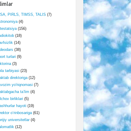
limlar
ISA, PIRLS, TIMSS, TALIS
(7)
stronomiya
(4)
testatsiya
(156)
diokitob
(18)
vfsizlik
(14)
deodars
(38)
ort turlari
(9)
ktorina
(3)
la tarbiyasi
(23)
ktab direktoriga
(12)
vozim yo'riqnomasi
(7)
ktabgacha ta’lim
(4)
lchov birliklari
(5)
shhurlar hayoti
(19)
rektor o‘rinbosariga
(61)
rijiy universitetlar
(4)
lomatlik
(12)