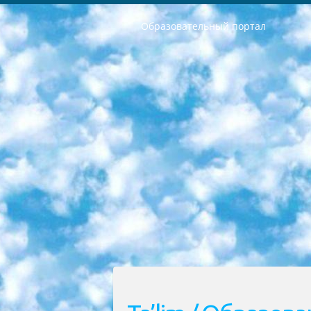
Образовательный портал
РЕСПУБЛИКА УЗБЕКИСТАН МИНИСТРЕРСТВО ДОШКОЛЬНОГО И ШКОЛЬНОГО ОБРАЗОВАНИЯ КОМАНДА в общеобразовательных учреждениях в 2023-2024 учебном году организация и проведение итоговой государственной аттестации обучающихся о Министра дошкольного и школьного образования Республики Узбекистан от 4 марта 2008 года (постановлением Минюста от 20 марта 2008 года № 1778 государственной регистрации) «Итоговое состояние учащихся общего среднего образования на основании положения об утверждении положения об аттестации общего среднего образования выпускной экзамен студентов в образовательных учреждениях в 2023-2024 учебном году В целях организации и прохождения аттестации приказываю: 1. Следующее: перечень предметов, по которым будет проводиться итоговая государственная аттестация и экзамен формы перевода согласно приложению 1; сертификаты международного образца, оценивающие уровень владения иностранными языками перечень согласно приложению 2; 2. Педагогический при специализированных образовательных учреждениях. научно-практический центр квалификации и международной оценки (Д.Давидова) 2024 г. До 25 марта: задания по предметам, по которым будет проводиться итоговая аттестация разработка и утверждение технических условий; итоговая аттестация на основании разработанного предметного задания разработка вопросов по предметам (устно и письменно), экзамен передача; общеобразовательные средние школы и специальные учебные заведения учащиеся выпускных классов школ и интернатов в агентской системе подготовка базы данных экзаменационных материалов и критериев оценки; перевод базы экзаменационных материалов на все языки обучения подать в Республиканский образовательный центр для изготовления; варианты экзаменов на основе разработанных контрольных материалов пусть будут поставлены задачи формирования. 3. Республиканский образовательный центр (Ш.Худайкулов) до 5 апреля 2024 года. до: база данных предоставленных экзаменационных материалов на все языки обучения перевод и экспертиза; для слепых, слабовидящих, глухих, слабослышащих и умственно отсталых детей учащиеся выпускных классов специализированных школ и школ-интернатов база данных экзаменационных материалов на всех преподаваемых языках подготовка критериев оценки; специализированные школы для умственно отсталых детей и технологии для учащихся выпускных классов школ-интернатов разработка соответствующих рекомендаций и критериев проведения ЕГЭ по естествознанию давать задания. 4. Педагогический при специализированных образовательных учреждениях. Научно-практический центр навыков и международной оценки (Д.Давидова), Республи