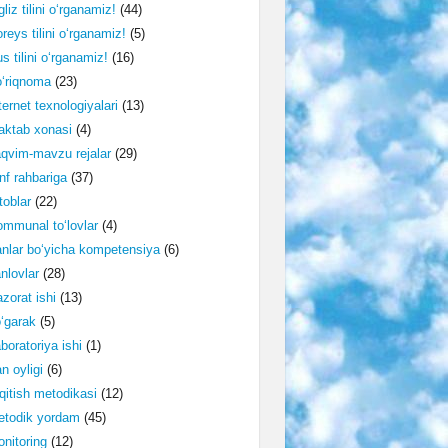
gliz tilini o‘rganamiz!
(44)
reys tilini o‘rganamiz!
(5)
s tilini o‘rganamiz!
(16)
‘riqnoma
(23)
ternet texnologiyalari
(13)
ktab xonasi
(4)
qvim-mavzu rejalar
(29)
nf rahbariga
(37)
toblar
(22)
mmunal to‘lovlar
(4)
nlar bo‘yicha kompetensiya
(6)
nlovlar
(28)
zorat ishi
(13)
‘garak
(5)
boratoriya ishi
(1)
n oyligi
(6)
qitish metodikasi
(12)
etodik yordam
(45)
nitoring
(12)