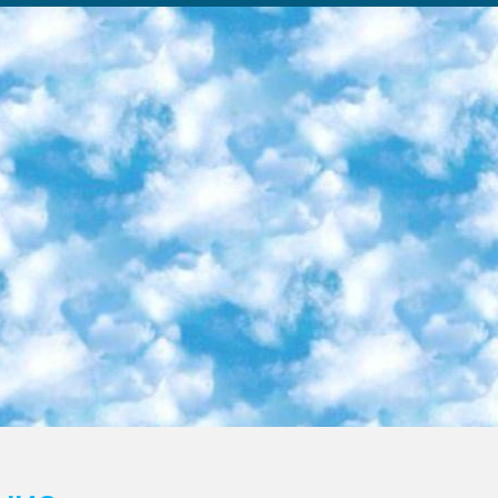
ка образовательный центр (Худайкулов Ш.) итоговый государственный аттестационный экзамен ориентирован на творческое и логическое мышление при подготовке базы материалов учитывать введение заданий. 5. Следует отметить, что: сертификат государственного образца о знании общеобразовательного предмета и как минимум национальный уровень B1 по предметам на иностранных языках, указанным в Приложении 2. или международно признанный сертификат эквивалентного уровня студенты, изучающие определенный предмет, освобождаются от экзамена; по соответствующим предметам запланирована итоговая государственная аттестация за день до дня, путем жеребьевки Рабочей группой (в письменной форме по предметам, проводимым в форме) из числа сформированных вариантов выбрано 2 варианта; 2 выбранных варианта экзамена анонсированы на официальном сайте министерства и все выпускники по всей стране на основе этих вариантов проводит итоговую государственную аттестацию. 6. Государственное образование учащихся средних общеобразовательных учреждений. знания в соответствии с квалификационными требованиями, которые необходимо приобрести на основании стандартов итоговый (выпускной) контроль для 9 и 11 классов в целях тестирования Экзамены (далее – экзамены) состоят из предметов, перечисленных в приложении 1. будет сделано. 7. Экзамены пройдут с 26 мая по 15 июня 2024 г. (кроме науки физического воспитания). 8. Физическая для учащихся 9 классов общесредних образовательных учреждений. Экзамены по предмету «Образование, квалификация медицина» 1-6 мая 2024 года. сотрудники перевести под присмотр (с отклонениями в физическом или умственном развитии) специализированная школа для детей, школы-интернаты и со сколиозом школы-интернаты санаторного типа для больных детей исключены). 9. Он был слепым, слабовидящим и имел нарушения опорно-двигательного аппарата. экзамены в специализированных школах и интернатах для детей должны проводиться исходя из требований, предъявляемых к общеобразовательным учреждениям (физкультура кроме науки). 10. Специализированная школа для глухих и слабослышащих детей. и экзамены в интернатах и быть реализован в виде письменного теста по математике. 11. Специальность для умственно отсталых детей. Для 9 класса Родной язык и литературное письмо Государственный язык (язык обучения – узбекский). для неклассов) написано Математическое письмо Письменная/устная история Узбекистана Физическое воспитание практично Итоговый контроль Для 11 класса Написание родного языка и литературы (эссе) Математическое письмо Узбекский язык (обучение на узбекском языке) не посещающее общее среднее образование для учреждений)/Образовательное учреждение выбор письменный и устный Иностранный язык письменный/устный Письменная/устная история Узбекистана *По выбору студента:  Химия  Физика  Основы государственного права  География 10 бесплатных образовательных ресурсов - Мы составили подборку онлайн-проектов с интерактивными упражнениями, видеолекциями и статьями. Они помогут вам обрести новые и освежить старые знания бесплатно. 1. «ИНТУИТ» Старейшая образовательная площадка Рунета. Здесь вы найдёте сотни текстовых и видеокурсов на десятки различных тем — от программирования до психологии. Многие курсы подготовлены российскими университетами и крупными международными компаниями вроде Intel и Microsoft. Самостоятельное обучение бесплатное, но желающие могут оплатить услуги персональных наставников. 2. «Смартия» знакомит с актуальными профессиями и подсказывает, как им обучаться. Выбрав заинтересовавшую вас специальность — SMM-специалист, фотограф, веб-дизайнер или другую, — увидите список необходимых для неё умений. Чтобы вы могли освоить их самостоятельно, для каждого умения площадка отображает подборку ссылок на учебные материалы. Хотя «Смартия» ориентируется на русскоязычную аудиторию, часть контента всё же доступна только на английском. 3. «Лекторий Физтеха» Проект Московского физико-технического института (Физтеха). С его помощью вы можете смотреть онлайн серии лекций, записанные на видео в этом вузе. В числе доступных предметов — физика, биология, химия, информационные технологии и другие. К некоторым лекциям администрация ресурса прилагает готовые конспекты, которые можно скачивать в PDF-формате. 4. ITMOcourses Онлайн-площадка Санкт-Петербургского национального исследовательского университета информационных технологий, механики и оптики (ИТМО). Ресурс предоставляет свободный доступ к курсам, разработанным в этом вузе. Каталог материалов разбит на четыре категории: «Оптические системы и технологии», «Приборостроение и робототехника», «Информационные технологии» и «Биотехнологии». Курсы состоят из видеолекций, интерактивных демонстраций и заданий. 5. «КиберЛенинка» Электронная научная библиот