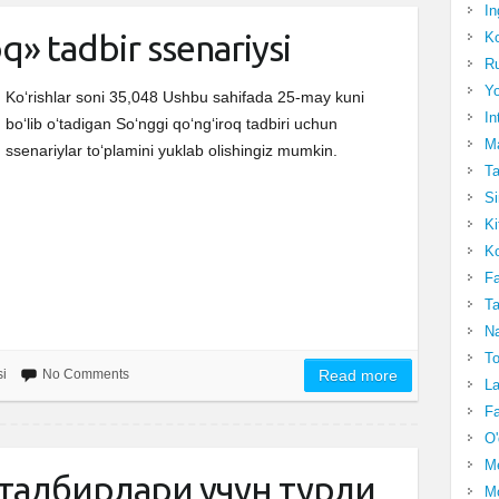
In
q» tadbir ssenariysi
Ko
Ru
Yo
Ko‘rishlar soni 35,048 Ushbu sahifada 25-may kuni
In
bo‘lib o‘tadigan So‘nggi qo‘ng‘iroq tadbiri uchun
Ma
ssenariylar to‘plamini yuklab olishingiz mumkin.
Ta
Si
Ki
Ko
Fa
Ta
Na
To
si
No Comments
Read more
La
Fa
O'
M
» тадбирлари учун турли
Mo