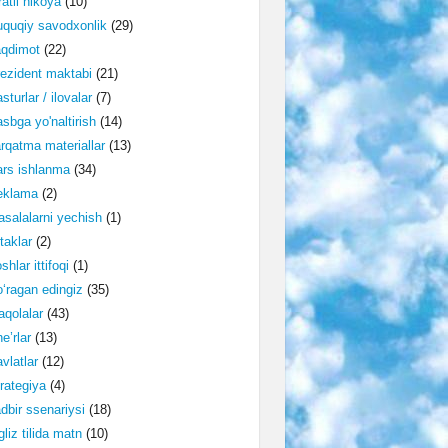
ratli hikoya
(10)
quqiy savodxonlik
(29)
aqdimot
(22)
ezident maktabi
(21)
sturlar / ilovalar
(7)
sbga yo'naltirish
(14)
rqatma materiallar
(13)
rs ishlanma
(34)
eklama
(2)
salalarni yechish
(1)
taklar
(2)
shlar ittifoqi
(1)
‘ragan edingiz
(35)
qolalar
(43)
e’rlar
(13)
vlatlar
(12)
rategiya
(4)
dbir ssenariysi
(18)
gliz tilida matn
(10)