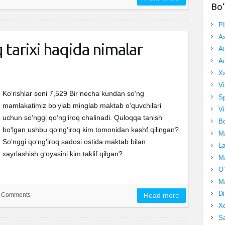
Bo‘
P
A
 tarixi haqida nimalar
At
Au
Xa
Vi
Ko‘rishlar soni 7,529 Bir necha kundan so‘ng
Sp
mamlakatimiz bo‘ylab minglab maktab o‘quvchilari
Vi
uchun so‘nggi qo‘ng‘iroq chalinadi. Quloqqa tanish
Bo
bo‘lgan ushbu qo‘ng‘iroq kim tomonidan kashf qilingan?
Ma
So‘nggi qo‘ng‘iroq sadosi ostida maktab bilan
La
xayrlashish g‘oyasini kim taklif qilgan?
Ma
O‘
Ma
Di
 Comments
Read more
Xo
Sa