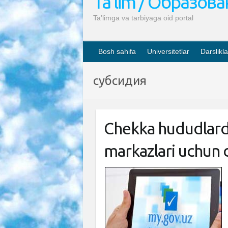
Ta’lim / Образов
Ta’limga va tarbiyaga oid portal
Bosh sahifa
Universitetlar
Darslikla
субсидия
Chekka hududlarda
markazlari uchun 