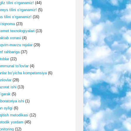
gliz tilini o‘rganamiz!
(44)
reys tilini o‘rganamiz!
(5)
s tilini o‘rganamiz!
(16)
‘riqnoma
(23)
ternet texnologiyalari
(13)
ktab xonasi
(4)
qvim-mavzu rejalar
(29)
nf rahbariga
(37)
toblar
(22)
mmunal to‘lovlar
(4)
nlar bo‘yicha kompetensiya
(6)
nlovlar
(28)
zorat ishi
(13)
‘garak
(5)
boratoriya ishi
(1)
n oyligi
(6)
qitish metodikasi
(12)
etodik yordam
(45)
nitoring
(12)