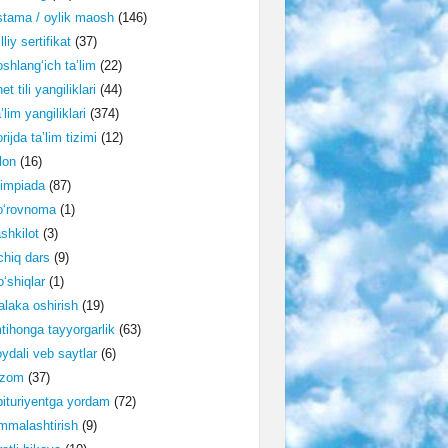
tama / oylik maosh
(146)
lliy sertifikat
(37)
shlang‘ich ta’lim
(22)
et tili yangiliklari
(44)
’lim yangiliklari
(374)
rijda ta’lim tizimi
(12)
lon
(16)
impiada
(87)
o‘rovnoma
(1)
shkilot
(3)
hiq dars
(9)
‘shiqlar
(1)
laka oshirish
(19)
tihonga tayyorgarlik
(63)
ydali veb saytlar
(6)
izom
(37)
ituriyentga yordam
(72)
malashtirish
(9)