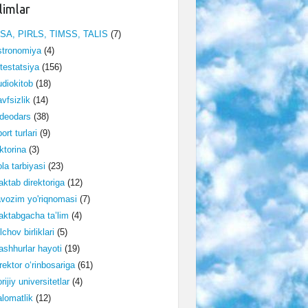
limlar
ISA, PIRLS, TIMSS, TALIS
(7)
stronomiya
(4)
testatsiya
(156)
diokitob
(18)
vfsizlik
(14)
deodars
(38)
ort turlari
(9)
ktorina
(3)
la tarbiyasi
(23)
ktab direktoriga
(12)
vozim yo'riqnomasi
(7)
ktabgacha ta’lim
(4)
lchov birliklari
(5)
shhurlar hayoti
(19)
rektor o‘rinbosariga
(61)
rijiy universitetlar
(4)
lomatlik
(12)