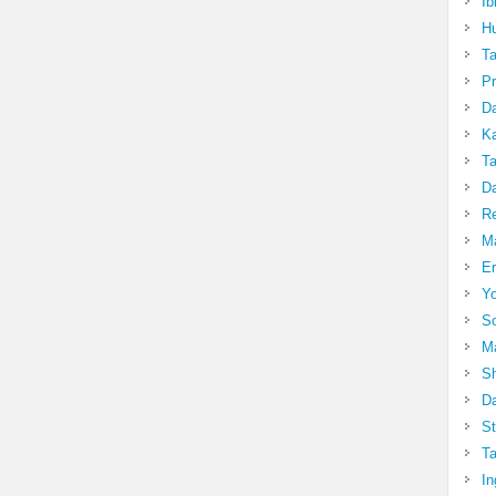
Ib
Hu
T
Pr
Da
Ka
Ta
Da
R
Ma
Er
Yo
So
Ma
Sh
Da
St
Ta
In