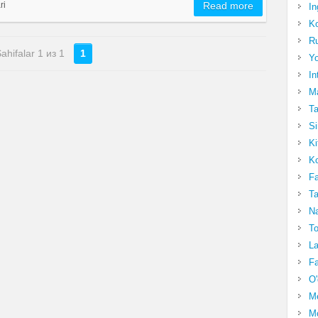
ri
Read more
In
Ko
Ru
ahifalar 1 из 1
1
Yo
In
Ma
Ta
Si
Ki
Ko
Fa
Ta
Na
To
La
Fa
O'
M
Mo