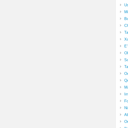
Us
Mi
Bo
Ch
Ta
Xo
E’
Ol
S
Ta
Oc
Qo
Ma
Im
Fo
N
Ab
Om