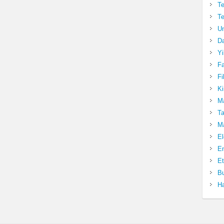
Te
Te
Un
Da
Yi
Fa
Fi
Ki
Ma
Ta
Ma
El
En
Et
Bu
Ha