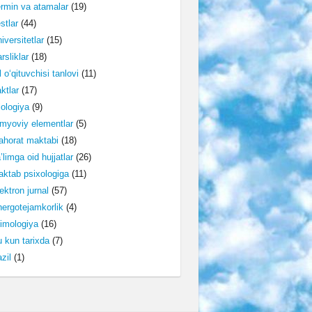
rmin va atamalar
(19)
stlar
(44)
iversitetlar
(15)
rsliklar
(18)
l o‘qituvchisi tanlovi
(11)
ktlar
(17)
lologiya
(9)
myoviy elementlar
(5)
horat maktabi
(18)
’limga oid hujjatlar
(26)
ktab psixologiga
(11)
ektron jurnal
(57)
ergotejamkorlik
(4)
imologiya
(16)
 kun tarixda
(7)
zil
(1)