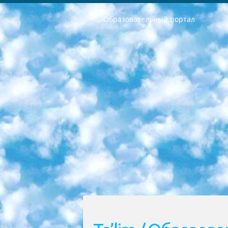
Образовательный портал
РЕСПУБЛИКА УЗБЕКИСТАН МИНИСТРЕРСТВО ДОШКОЛЬНОГО И ШКОЛЬНОГО ОБРАЗОВАНИЯ КОМАНДА в общеобразовательных учреждениях в 2023-2024 учебном году организация и проведение итоговой государственной аттестации обучающихся о Министра дошкольного и школьного образования Республики Узбекистан от 4 марта 2008 года (постановлением Минюста от 20 марта 2008 года № 1778 государственной регистрации) «Итоговое состояние учащихся общего среднего образования на основании положения об утверждении положения об аттестации общего среднего образования выпускной экзамен студентов в образовательных учреждениях в 2023-2024 учебном году В целях организации и прохождения аттестации приказываю: 1. Следующее: перечень предметов, по которым будет проводиться итоговая государственная аттестация и экзамен формы перевода согласно приложению 1; сертификаты международного образца, оценивающие уровень владения иностранными языками перечень согласно приложению 2; 2. Педагогический при специализированных образовательных учреждениях. научно-практический центр квалификации и международной оценки (Д.Давидова) 2024 г. До 25 марта: задания по предметам, по которым будет проводиться итоговая аттестация разработка и утверждение технических условий; итоговая аттестация на основании разработанного предметного задания разработка вопросов по предметам (устно и письменно), экзамен передача; общеобразовательные средние школы и специальные учебные заведения учащиеся выпускных классов школ и интернатов в агентской системе подготовка базы данных экзаменационных материалов и критериев оценки; перевод базы экзаменационных материалов на все языки обучения подать в Республиканский образовательный центр для изготовления; варианты экзаменов на основе разработанных контрольных материалов пусть будут поставлены задачи формирования. 3. Республиканский образовательный центр (Ш.Худайкулов) до 5 апреля 2024 года. до: база данных предоставленных экзаменационных материалов на все языки обучения перевод и экспертиза; для слепых, слабовидящих, глухих, слабослышащих и умственно отсталых детей учащиеся выпускных классов специализированных школ и школ-интернатов база данных экзаменационных материалов на всех преподаваемых языках подготовка критериев оценки; специализированные школы для умственно отсталых детей и технологии для учащихся выпускных классов школ-интернатов разработка соответствующих рекомендаций и критериев проведения ЕГЭ по естествознанию давать задания. 4. Педагогический при специализированных образовательных учреждениях. Научно-практический центр навыков и международной оценки (Д.Давидова), Республи