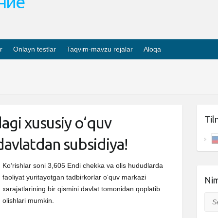
ание
r
Onlayn testlar
Taqvim-mavzu rejalar
Aloqa
gi xususiy o‘quv
Til
davlatdan subsidiya!
Ko‘rishlar soni 3,605 Endi chekka va olis hududlarda
faoliyat yuritayotgan tadbirkorlar o‘quv markazi
Nim
xarajatlarining bir qismini davlat tomonidan qoplatib
Sea
olishlari mumkin.