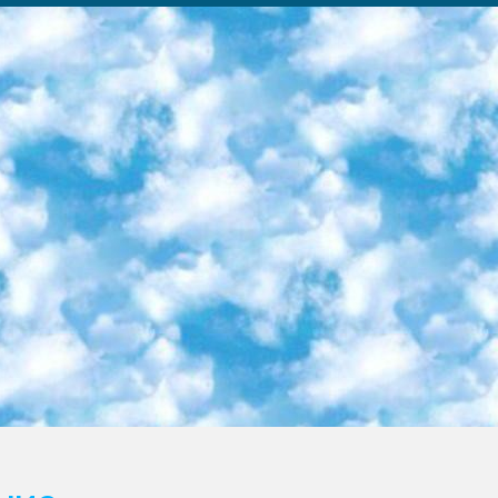
ка образовательный центр (Худайкулов Ш.) итоговый государственный аттестационный экзамен ориентирован на творческое и логическое мышление при подготовке базы материалов учитывать введение заданий. 5. Следует отметить, что: сертификат государственного образца о знании общеобразовательного предмета и как минимум национальный уровень B1 по предметам на иностранных языках, указанным в Приложении 2. или международно признанный сертификат эквивалентного уровня студенты, изучающие определенный предмет, освобождаются от экзамена; по соответствующим предметам запланирована итоговая государственная аттестация за день до дня, путем жеребьевки Рабочей группой (в письменной форме по предметам, проводимым в форме) из числа сформированных вариантов выбрано 2 варианта; 2 выбранных варианта экзамена анонсированы на официальном сайте министерства и все выпускники по всей стране на основе этих вариантов проводит итоговую государственную аттестацию. 6. Государственное образование учащихся средних общеобразовательных учреждений. знания в соответствии с квалификационными требованиями, которые необходимо приобрести на основании стандартов итоговый (выпускной) контроль для 9 и 11 классов в целях тестирования Экзамены (далее – экзамены) состоят из предметов, перечисленных в приложении 1. будет сделано. 7. Экзамены пройдут с 26 мая по 15 июня 2024 г. (кроме науки физического воспитания). 8. Физическая для учащихся 9 классов общесредних образовательных учреждений. Экзамены по предмету «Образование, квалификация медицина» 1-6 мая 2024 года. сотрудники перевести под присмотр (с отклонениями в физическом или умственном развитии) специализированная школа для детей, школы-интернаты и со сколиозом школы-интернаты санаторного типа для больных детей исключены). 9. Он был слепым, слабовидящим и имел нарушения опорно-двигательного аппарата. экзамены в специализированных школах и интернатах для детей должны проводиться исходя из требований, предъявляемых к общеобразовательным учреждениям (физкультура кроме науки). 10. Специализированная школа для глухих и слабослышащих детей. и экзамены в интернатах и быть реализован в виде письменного теста по математике. 11. Специальность для умственно отсталых детей. Для 9 класса Родной язык и литературное письмо Государственный язык (язык обучения – узбекский). для неклассов) написано Математическое письмо Письменная/устная история Узбекистана Физическое воспитание практично Итоговый контроль Для 11 класса Написание родного языка и литературы (эссе) Математическое письмо Узбекский язык (обучение на узбекском языке) не посещающее общее среднее образование для учреждений)/Образовательное учреждение выбор письменный и устный Иностранный язык письменный/устный Письменная/устная история Узбекистана *По выбору студента:  Химия  Физика  Основы государственного права  География 10 бесплатных образовательных ресурсов - Мы составили подборку онлайн-проектов с интерактивными упражнениями, видеолекциями и статьями. Они помогут вам обрести новые и освежить старые знания бесплатно. 1. «ИНТУИТ» Старейшая образовательная площадка Рунета. Здесь вы найдёте сотни текстовых и видеокурсов на десятки различных тем — от программирования до психологии. Многие курсы подготовлены российскими университетами и крупными международными компаниями вроде Intel и Microsoft. Самостоятельное обучение бесплатное, но желающие могут оплатить услуги персональных наставников. 2. «Смартия» знакомит с актуальными профессиями и подсказывает, как им обучаться. Выбрав заинтересовавшую вас специальность — SMM-специалист, фотограф, веб-дизайнер или другую, — увидите список необходимых для неё умений. Чтобы вы могли освоить их самостоятельно, для каждого умения площадка отображает подборку ссылок на учебные материалы. Хотя «Смартия» ориентируется на русскоязычную аудиторию, часть контента всё же доступна только на английском. 3. «Лекторий Физтеха» Проект Московского физико-технического института (Физтеха). С его помощью вы можете смотреть онлайн серии лекций, записанные на видео в этом вузе. В числе доступных предметов — физика, биология, химия, информационные технологии и другие. К некоторым лекциям администрация ресурса прилагает готовые конспекты, которые можно скачивать в PDF-формате. 4. ITMOcourses Онлайн-площадка Санкт-Петербургского национального исследовательского университета информационных технологий, механики и оптики (ИТМО). Ресурс предоставляет свободный доступ к курсам, разработанным в этом вузе. Каталог материалов разбит на четыре категории: «Оптические системы и технологии», «Приборостроение и робототехника», «Информационные технологии» и «Биотехнологии». Курсы состоят из видеолекций, интерактивных демонстраций и заданий. 5. «КиберЛенинка» Электронная научная библиот