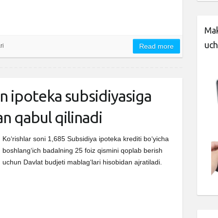
Mak
uch
ri
Read more
n ipoteka subsidiyasiga
an qabul qilinadi
Ko‘rishlar soni 1,685 Subsidiya ipoteka krediti bo‘yicha
boshlang‘ich badalning 25 foiz qismini qoplab berish
uchun Davlat budjeti mablag‘lari hisobidan ajratiladi.