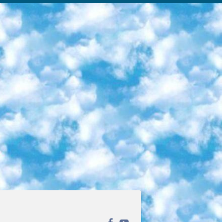
ека открытого доступа. Каталог площадки регулярно обрастает текстами статей из различных научных изданий. Сгруппированные по журналам и рубрикам публикации можно читать онлайн или скачивать целиком в PDF-формате. Проект нацелен на популяризацию науки за счёт открытого доступа к качественной информации. 6. «ПостНаука» На этом ресурсе публикуют подборки видеолекций, составленные экспертами из разных отраслей и объединённые общими темами. Среди них, к примеру, есть серии «Биоинформатика и геномика», «Культура средневековой Скандинавии» и Cinema Studies о теории кино. Каждая подборка лекций — логически связанная история, рассказанная экспертом от первого лица. Кроме того, на сайте появляются научно-образовательные статьи и тесты на разные темы. 7. «Newочём» Команда проекта «Newочём» отбирает самые интересные тексты из англоязычных СМИ и переводит те из них, за которые голосуют участники сообщества «ВКонтакте». По большей части это научно-популярные статьи. Редакторы придумывают лишь заголовки, в остальном содержание переводов соответствует оригиналам. Полные тексты можно читать прямо в социальной сети. 8. InternetUrok Онлайн-база материалов по основным дисциплинам школьной программы. Информация на сайте структурирована по классам, предметам и темам (урокам). Каждый урок состоит из видеолекций и конспектов. Есть также интерактивные тренажёры и тесты для закрепления пройденного материала. Даже если вы давно окончили школу, возможность повторить программу старших классов всегда может пригодиться. 9. Edutainme Ещё один ресурс об образовании. В отличие от Newtonew, как мне кажется, Edutainme больше ориентируется на представителей индустрии: педагогов, предпринимателей, разработчиков образовательных проектов. Но и любой, кто просто стремится к саморазвитию, найдёт на сайте много полезного и интересного для себя. Например, информацию о новых курсах и образовательных сервисах. 10. Newtonew Онлайн-медиа об образовании и обучении в широком смысле. Авторы Newtonew пишут об инструментах, заведениях, тактиках и стратегиях, которые помогают учить других и получать новые знания самостоятельно. На этой площадке вы найдёте новости, обзоры, аналитические мат