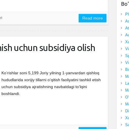
Bo‘
P
ri
Read more
A
At
Au
Xa
ish uchun subsidiya olish
Vi
Sp
Vi
Bo
Ko‘rishlar soni 5,199 Joriy yilning 1-yanvardan qishloq
Ma
hududlarida xorijiy tillarni o‘qitish faoliyatini tashkil etish
La
uchun subsidiya ajratishning navbatdagi to‘lqini
Ma
boshlandi.
O‘
Ma
Di
Xo
Sa