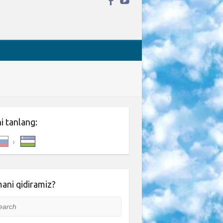
ni tanlang:
ani qidiramiz?
rch