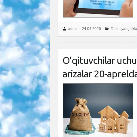
admin
24.04.2026
Ta’lim yangilikla
O‘qituvchilar uchu
arizalar 20-apreld