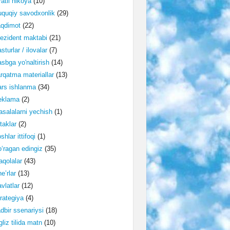
ratli hikoya
(10)
quqiy savodxonlik
(29)
aqdimot
(22)
ezident maktabi
(21)
sturlar / ilovalar
(7)
sbga yo'naltirish
(14)
rqatma materiallar
(13)
rs ishlanma
(34)
eklama
(2)
salalarni yechish
(1)
taklar
(2)
shlar ittifoqi
(1)
‘ragan edingiz
(35)
qolalar
(43)
e’rlar
(13)
vlatlar
(12)
rategiya
(4)
dbir ssenariysi
(18)
gliz tilida matn
(10)