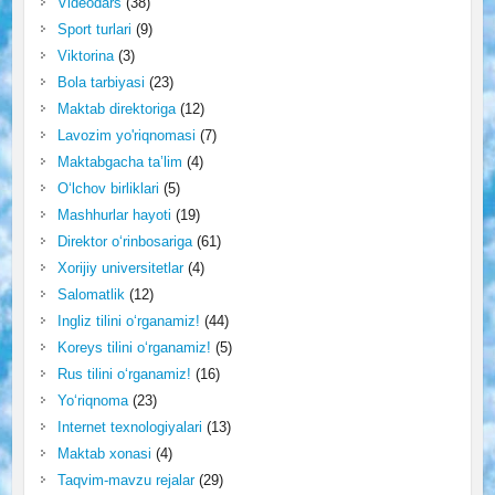
Videodars
(38)
Sport turlari
(9)
Viktorina
(3)
Bola tarbiyasi
(23)
Maktab direktoriga
(12)
Lavozim yo'riqnomasi
(7)
Maktabgacha ta’lim
(4)
O‘lchov birliklari
(5)
Mashhurlar hayoti
(19)
Direktor o‘rinbosariga
(61)
Xorijiy universitetlar
(4)
Salomatlik
(12)
Ingliz tilini o‘rganamiz!
(44)
Koreys tilini o‘rganamiz!
(5)
Rus tilini o‘rganamiz!
(16)
Yo‘riqnoma
(23)
Internet texnologiyalari
(13)
Maktab xonasi
(4)
Taqvim-mavzu rejalar
(29)