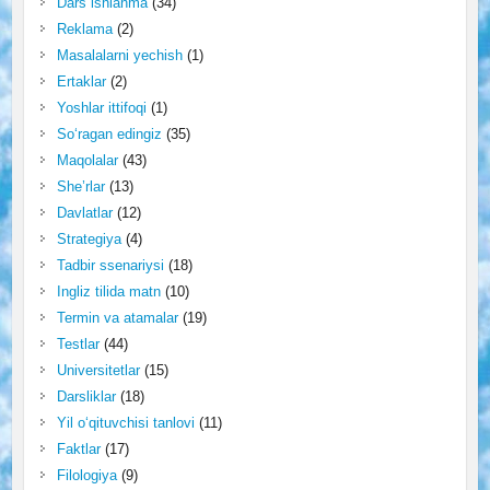
Dars ishlanma
(34)
Reklama
(2)
Masalalarni yechish
(1)
Ertaklar
(2)
Yoshlar ittifoqi
(1)
So‘ragan edingiz
(35)
Maqolalar
(43)
She’rlar
(13)
Davlatlar
(12)
Strategiya
(4)
Tadbir ssenariysi
(18)
Ingliz tilida matn
(10)
Termin va atamalar
(19)
Testlar
(44)
Universitetlar
(15)
Darsliklar
(18)
Yil o‘qituvchisi tanlovi
(11)
Faktlar
(17)
Filologiya
(9)