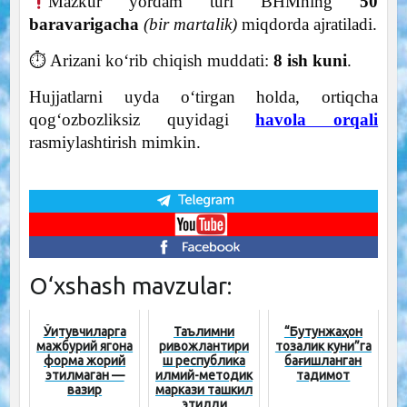
Mazkur yordam turi BHMning
50
baravarigacha
(bir martalik)
miqdorda ajratiladi.
⏱ Arizani ko‘rib chiqish muddati:
8 ish kuni
.
Hujjatlarni uyda o‘tirgan holda, ortiqcha
qog‘ozbozliksiz quyidagi
havola orqali
rasmiylashtirish mimkin.
O‘xshash mavzular:
Ўқитувчиларга
Таълимни
“Бутунжаҳон
мажбурий ягона
ривожлантири
тозалик куни”га
форма жорий
ш республика
бағишланган
этилмаган —
илмий-методик
тақдимот
вазир
маркази ташкил
этилди