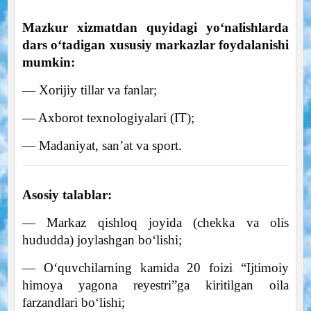
Mazkur xizmatdan quyidagi yo‘nalishlarda
dars o‘tadigan xususiy markazlar foydalanishi
mumkin:
— Xorijiy tillar va fanlar;
— Axborot texnologiyalari (IT);
— Madaniyat, san’at va sport.
Asosiy talablar:
— Markaz qishloq joyida (chekka va olis
hududda) joylashgan bo‘lishi;
— O‘quvchilarning kamida 20 foizi “Ijtimoiy
himoya yagona reyestri”ga kiritilgan oila
farzandlari bo‘lishi;