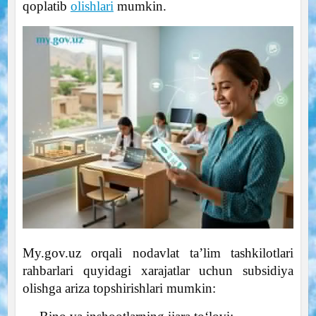
qoplatib
olishlari
mumkin.
My.gov.uz orqali nodavlat ta’lim tashkilotlari
rahbarlari quyidagi xarajatlar uchun subsidiya
olishga ariza topshirishlari mumkin: