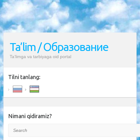
Ta’lim / Образование
Ta’limga va tarbiyaga oid portal
Tilni tanlang:
Nimani qidiramiz?
Search