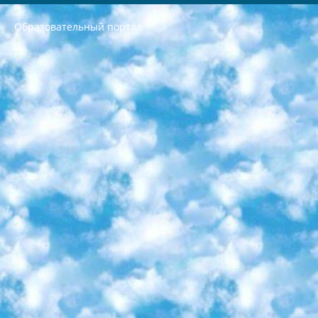
Образовательный портал
РЕСПУБЛИКА УЗБЕКИСТАН МИНИСТРЕРСТВО ДОШКОЛЬНОГО И ШКОЛЬНОГО ОБРАЗОВАНИЯ КОМАНДА в общеобразовательных учреждениях в 2023-2024 учебном году организация и проведение итоговой государственной аттестации обучающихся о Министра дошкольного и школьного образования Республики Узбекистан от 4 марта 2008 года (постановлением Минюста от 20 марта 2008 года № 1778 государственной регистрации) «Итоговое состояние учащихся общего среднего образования на основании положения об утверждении положения об аттестации общего среднего образования выпускной экзамен студентов в образовательных учреждениях в 2023-2024 учебном году В целях организации и прохождения аттестации приказываю: 1. Следующее: перечень предметов, по которым будет проводиться итоговая государственная аттестация и экзамен формы перевода согласно приложению 1; сертификаты международного образца, оценивающие уровень владения иностранными языками перечень согласно приложению 2; 2. Педагогический при специализированных образовательных учреждениях. научно-практический центр квалификации и международной оценки (Д.Давидова) 2024 г. До 25 марта: задания по предметам, по которым будет проводиться итоговая аттестация разработка и утверждение технических условий; итоговая аттестация на основании разработанного предметного задания разработка вопросов по предметам (устно и письменно), экзамен передача; общеобразовательные средние школы и специальные учебные заведения учащиеся выпускных классов школ и интернатов в агентской системе подготовка базы данных экзаменационных материалов и критериев оценки; перевод базы экзаменационных материалов на все языки обучения подать в Республиканский образовательный центр для изготовления; варианты экзаменов на основе разработанных контрольных материалов пусть будут поставлены задачи формирования. 3. Республиканский образовательный центр (Ш.Худайкулов) до 5 апреля 2024 года. до: база данных предоставленных экзаменационных материалов на все языки обучения перевод и экспертиза; для слепых, слабовидящих, глухих, слабослышащих и умственно отсталых детей учащиеся выпускных классов специализированных школ и школ-интернатов база данных экзаменационных материалов на всех преподаваемых языках подготовка критериев оценки; специализированные школы для умственно отсталых детей и технологии для учащихся выпускных классов школ-интернатов разработка соответствующих рекомендаций и критериев проведения ЕГЭ по естествознанию давать задания. 4. Педагогический при специализированных образовательных учреждениях. Научно-практический центр навыков и международной оценки (Д.Давидова), Республика образовательный центр (Худайкулов Ш.) итоговый государственный аттестационный экзамен ориентирован на творческое и логическое мышление при подготовке базы материалов учитывать введение заданий. 5. Следует отметить, что: сертификат государственного образца о знании общеобразовательного предмета и как минимум национальный уровень B1 по предметам на иностранных языках, указанным в Приложении 2. или международно признанный сертификат эквивалентного уровня студенты, изучающие определенный предмет, освобождаются от экзамена; по соответствующим предметам запланирована итоговая государственная аттестация за день до дня, путем жеребьевки Рабочей группой (в письменной форме по предметам, проводимым в форме) из числа сформированных вариантов выбрано 2 варианта; 2 выбранных варианта экзамена анонсированы на официальном сайте министерства и все выпускники по всей стране на основе этих вариантов проводит итоговую государственную аттестацию. 6. Государственное образование учащихся средних общеобразовательных учреждений. знания в соответствии с квалификационными требованиями, которые необходимо приобрести на основании стандартов итоговый (выпускной) контроль для 9 и 11 классов в целях тестирования Экзамены (далее – экзамены) состоят из предметов, перечисленных в приложении 1. будет сделано. 7. Экзамены пройдут с 26 мая по 15 июня 2024 г. (кроме науки физического воспитания). 8. Физическая для учащихся 9 классов общесредних образовательных учреждений. Экзамены по предмету «Образование, квалификация медицина» 1-6 мая 2024 года. сотрудники перевести под присмотр (с отклонениями в физическом или умственном развитии) специализированная школа для детей, школы-интернаты и со сколиозом школы-интернаты санаторного типа для больных детей исключены). 9. Он был слепым, слабовидящим и имел нарушения опорно-двигательного аппарата. экзамены в специализированных школах и интернатах для детей должны проводиться исходя из требований, предъявляемых к общеобразовательным учреждениям (физкультура кроме науки). 10. Специализированная школа для глухих и слабослышащих детей. и экзамены в интернатах и быть реализован в виде письменного теста по математике. 11. Специальность для умственно отсталых детей. Для 9 класса Родной язык и литературное письмо Государственный язык (язык обучения – узбекский). для неклассов) написано Математическое письмо Письменная/устная история Узбекистана Физическое воспитание практично Итоговый контроль Для 11 класса Написание родного языка и литературы (эссе) Математическое письмо Узбекский язык (обучение на узбекском языке) не посещающее общее среднее образование для учреждений)/Образовательное учреждение выбор письменный и устный Иностранный язык письменный/устный Письменная/устная история Узбекистана *По выбору студента:  Химия  Физика  Основы государственного права  География 10 бесплатных образовательных ресурсов - Мы составили подборку онлайн-проектов с интерактивными упражнениями, видеолекциями и статьями. Они помогут вам обрести новые и освежить старые знания бесплатно. 1. «ИНТУИТ» Старейшая образовательная площадка Рунета. Здесь вы найдёте сотни текстовых и видеокурсов на десятки различных тем — от программирования до психологии. Многие курсы подготовлены российскими университетами и крупными международными компаниями вроде Intel и Microsoft. Самостоятельное обучение бесплатное, но желающие могут оплатить услуги персональных наставников. 2. «Смартия» знакомит с актуальными профессиями и подсказывает, как им обучаться. Выбрав заинтересовавшую вас специальность — SMM-специалист, фотограф, веб-дизайнер или другую, — увидите список необходимых для неё умений. Чтобы вы могли освоить их самостоятельно, для каждого умения площадка отображает подборку ссылок на учебные материалы. Хотя «Смартия» ориентируется на русскоязычную аудиторию, часть контента всё же доступна только на английском. 3. «Лекторий Физтеха» Проект Московского физико-технического института (Физтеха). С его помощью вы можете смотреть онлайн серии лекций, записанные на видео в этом вузе. В числе доступных предметов — физика, биология, химия, информационные технологии и другие. К некоторым лекциям администрация ресурса прилагает готовые конспекты, которые можно скачивать в PDF-формате. 4. ITMOcourses Онлайн-площадка Санкт-Петербургского национального исследовательского университета информационных технологий, механики и оптики (ИТМО). Ресурс предоставляет свободный доступ к курсам, разработанным в этом вузе. Каталог материалов разбит на четыре категории: «Оптические системы и технологии», «Приборостроение и робототехника», «Информационные технологии» и «Биотехнологии». Курсы состоят из видеолекций, интерактивных демонстраций и заданий. 5. «КиберЛенинка» Электронная научная библиотека открытого доступа. Каталог площадки регулярно обрастает текстами статей из различных научных изданий. Сгруппированные по журналам и рубрикам публикации можно читать онлайн или скачивать целиком в PDF-формате. Проект нацелен на популяризацию науки за счёт открытого доступа к качественной информации. 6. «ПостНаука» На этом ресурсе публикуют подборки видеолекций, составленные экспертами из разных отраслей и объединённые общими темами. Среди них, к примеру, есть серии «Биоинформатика и геномика», «Культура средневековой Скандинавии» и Cinema Studies о теории кино. Каждая подборка лекций — логически связанная история, рассказанная экспертом от первого лица. Кроме того, на сайте появляются научно-образовательные статьи и тесты на разные темы. 7. «Newочём» Команда проекта «Newочём» отбирает самые интересные тексты из англоязычных СМИ и переводит те из них, за которые голосуют участники сообщества «ВКонтакте». По большей части это научно-популярные статьи. Редакторы придумывают лишь заголовки, в остальном содержание переводов соответствует оригиналам. Полные тексты можно читать прямо в социальной сети. 8. InternetUrok Онлайн-база материалов по основным дисциплинам школьной программы. Информация на сайте структурирована по классам, предметам и темам (урокам). Каждый урок состоит из видеолекций и конспектов. Есть также интерактивные тренажёры и тесты для закрепления пройденного материала. Даже если вы давно окончили школу, возможность повторить программу старших классов всегда может пригодиться. 9. Edutainme Ещё один ресурс об образовании. В отличие от Newtonew, как мне кажется, Edutainme больше ориентируется на представителей индустрии: педагогов, предпринимателей, разработчиков образовательных проектов. Но и любой, кто просто стремится к саморазвитию, найдёт на сайте много полезного и интересного для себя. Например, информацию о новых курсах и образовательных сервисах. 10. Newtonew Онлайн-медиа об образовании и обучении в широком смысле. Авторы Newtonew пишут об инструментах, заведениях, тактиках и стратегиях, которые помогают учить других и получать новые знания самостоятельно. На этой площадке вы найдёте новости, обзоры, аналитические мат