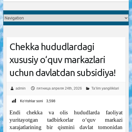
Chekka hududlardagi
xususiy o‘quv markazlari
uchun davlatdan subsidiya!
admin
пятница апреля 24th, 2026
Ta’lim yangiliklari
Ko‘rishlar soni
3,598
Endi chekka va olis hududlarda faoliyat
yuritayotgan tadbirkorlar o‘quv markazi
xarajatlarining bir qismini davlat tomonidan