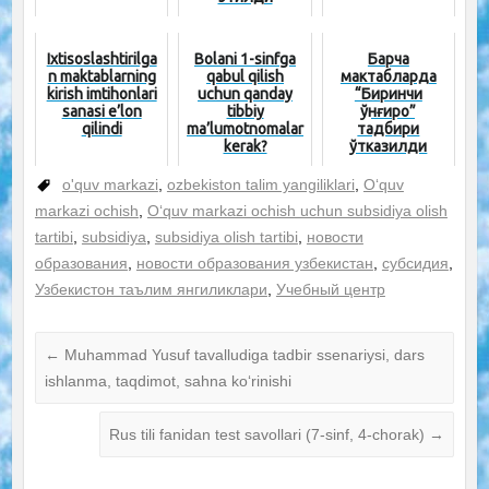
Ixtisoslashtirilga
Bolani 1-sinfga
Барча
n maktablarning
qabul qilish
мактабларда
kirish imtihonlari
uchun qanday
“Биринчи
sanasi e’lon
tibbiy
қўнғироқ”
qilindi
ma’lumotnomalar
тадбири
kerak?
ўтказилди
o'quv markazi
,
ozbekiston talim yangiliklari
,
O‘quv
markazi ochish
,
O‘quv markazi ochish uchun subsidiya olish
tartibi
,
subsidiya
,
subsidiya olish tartibi
,
новости
образования
,
новости образования узбекистан
,
субсидия
,
Узбекистон таълим янгиликлари
,
Учебный центр
←
Muhammad Yusuf tavalludiga tadbir ssenariysi, dars
ishlanma, taqdimot, sahna ko‘rinishi
Rus tili fanidan test savollari (7-sinf, 4-chorak)
→