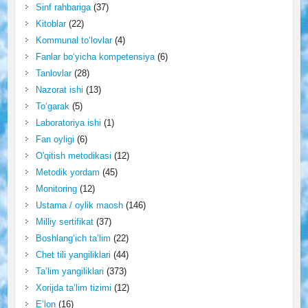
Sinf rahbariga
(37)
Kitoblar
(22)
Kommunal to‘lovlar
(4)
Fanlar bo‘yicha kompetensiya
(6)
Tanlovlar
(28)
Nazorat ishi
(13)
To‘garak
(5)
Laboratoriya ishi
(1)
Fan oyligi
(6)
O'qitish metodikasi
(12)
Metodik yordam
(45)
Monitoring
(12)
Ustama / oylik maosh
(146)
Milliy sertifikat
(37)
Boshlang‘ich ta’lim
(22)
Chet tili yangiliklari
(44)
Ta’lim yangiliklari
(373)
Xorijda ta’lim tizimi
(12)
E’lon
(16)