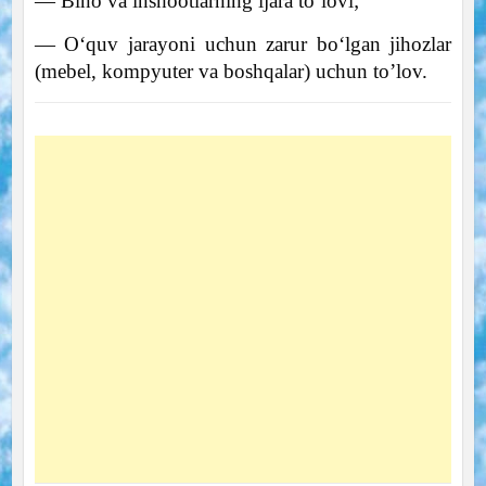
— Bino va inshootlarning ijara to‘lovi;
— O‘quv jarayoni uchun zarur bo‘lgan jihozlar
(mebel, kompyuter va boshqalar) uchun to’lov.