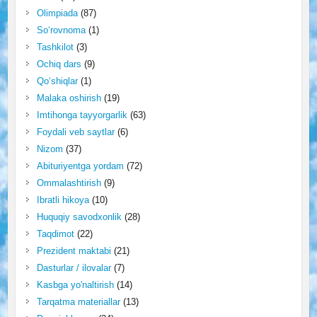
Olimpiada
(87)
So‘rovnoma
(1)
Tashkilot
(3)
Ochiq dars
(9)
Qo‘shiqlar
(1)
Malaka oshirish
(19)
Imtihonga tayyorgarlik
(63)
Foydali veb saytlar
(6)
Nizom
(37)
Abituriyentga yordam
(72)
Ommalashtirish
(9)
Ibratli hikoya
(10)
Huquqiy savodxonlik
(28)
Taqdimot
(22)
Prezident maktabi
(21)
Dasturlar / ilovalar
(7)
Kasbga yo'naltirish
(14)
Tarqatma materiallar
(13)