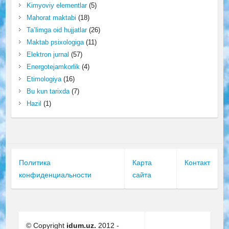
Kimyoviy elementlar
(5)
Mahorat maktabi
(18)
Ta’limga oid hujjatlar
(26)
Maktab psixologiga
(11)
Elektron jurnal
(57)
Energotejamkorlik
(4)
Etimologiya
(16)
Bu kun tarixda
(7)
Hazil
(1)
Политика
Карта
Контакт
конфиденциальности
сайта
© Copyright
idum.uz.
2012 -