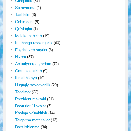
Olimpiada
(87)
So‘rovnoma
(1)
Tashkilot
(3)
Ochiq dars
(9)
Qo‘shiqlar
(1)
Malaka oshirish
(19)
Imtihonga tayyorgarlik
(63)
Foydali veb saytlar
(6)
Nizom
(37)
Abituriyentga yordam
(72)
Ommalashtirish
(9)
Ibratli hikoya
(10)
Huquqiy savodxonlik
(29)
Taqdimot
(22)
Prezident maktabi
(21)
Dasturlar / ilovalar
(7)
Kasbga yo'naltirish
(14)
Tarqatma materiallar
(13)
Dars ishlanma
(34)