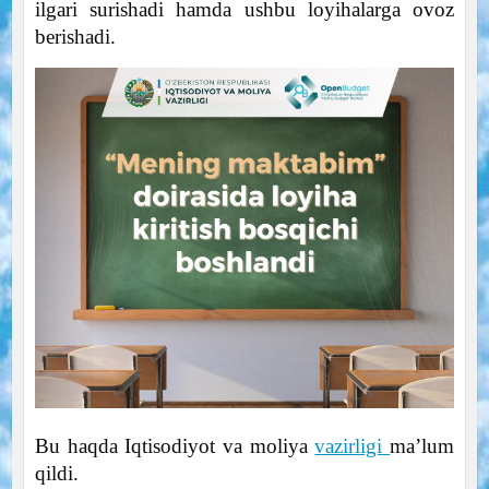
ilgari surishadi hamda ushbu loyihalarga ovoz
berishadi.
Bu haqda Iqtisodiyot va moliya
vazirligi
maʼlum
qildi.