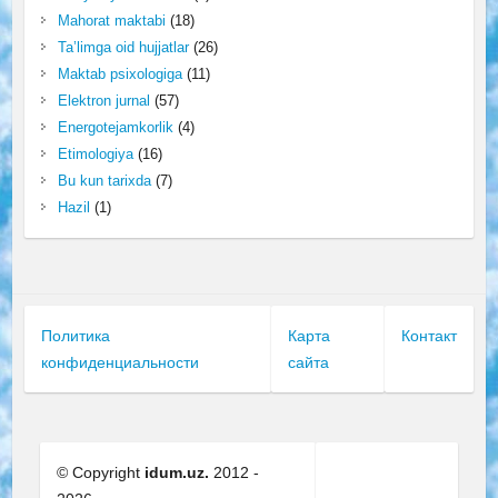
Mahorat maktabi
(18)
Ta’limga oid hujjatlar
(26)
Maktab psixologiga
(11)
Elektron jurnal
(57)
Energotejamkorlik
(4)
Etimologiya
(16)
Bu kun tarixda
(7)
Hazil
(1)
Политика
Карта
Контакт
конфиденциальности
сайта
© Copyright
idum.uz.
2012 -