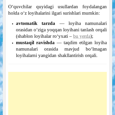
Oʻquvchilar quyidagi usullardan foydalangan
holda oʻz loyihalarini ilgari surishlari mumkin:
avtomatik tarzda
— loyiha namunalari
orasidan oʻziga yoqqan loyihani tanlash orqali
(shablon loyihalar roʻyxati –
bu yerda
);
mustaqil ravishda
— taqdim etilgan loyiha
namunalari orasida mavjud boʻlmagan
loyihalarni yangidan shakllantirish orqali.