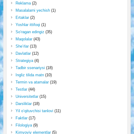
Reklama
(2)
Masalalarni yechish
(1)
Ertaklar
(2)
Yoshlar ittifoqi
(1)
So‘ragan edingiz
(35)
Maqolalar
(43)
She’rlar
(13)
Davlatlar
(12)
Strategiya
(4)
Tadbir ssenariysi
(18)
Ingliz tilida matn
(10)
Termin va atamalar
(19)
Testlar
(44)
Universitetlar
(15)
Darsliklar
(18)
Yil o‘qituvchisi tanlovi
(11)
Faktlar
(17)
Filologiya
(9)
Kimyoviy elementlar
(5)