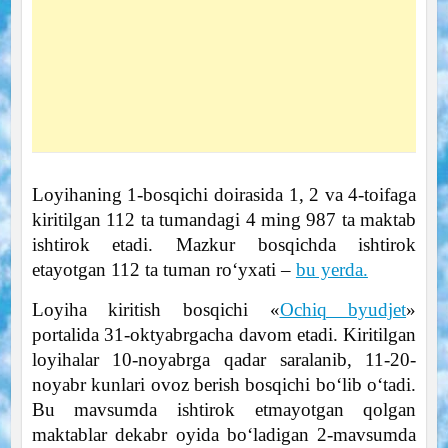
Loyihaning 1-bosqichi doirasida 1, 2 va 4-toifaga
kiritilgan 112 ta tumandagi 4 ming 987 ta maktab
ishtirok etadi. Mazkur bosqichda ishtirok
etayotgan 112 ta tuman roʻyxati –
bu yerda.
Loyiha kiritish bosqichi «
Ochiq byudjet
»
portalida 31-oktyabrgacha davom etadi. Kiritilgan
loyihalar 10-noyabrga qadar saralanib, 11-20-
noyabr kunlari ovoz berish bosqichi boʻlib oʻtadi.
Bu mavsumda ishtirok etmayotgan qolgan
maktablar dekabr oyida boʻladigan 2-mavsumda