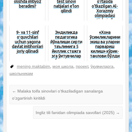
olishda imtiyoz
test sinovi
o‘rtasida
beradimi?
natijalari e’lon
o‘tkazilgan Al-
qilindi
Xorazmiy
olimpiadasi
natijalari e’lon
qilindi...
9- va 11-sinf
Эндиликда
«Хона
oʻquvchilari
педагогика
ўсимликларини
uchun yagona
йўналиши сиртқи
экиш ва уларни
davlat imtihonlari
таълимига 5
парвариш
joriy qilinadi
йиллик стажга
килиш» кўрик-
эга ўқитувчилар
танлови бўлди
қабул қилинади
mening maktabim
,
моя школа
,
проект
,
ўқувчиларга
,
школьникам
←
Malaka toifa sinovlari oʻtkaziladigan sanalarga
oʻzgartirish kiritildi
Ingliz tili fanidan olimpiada savollari (2025)
→