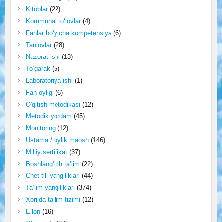
Kitoblar
(22)
Kommunal to‘lovlar
(4)
Fanlar bo‘yicha kompetensiya
(6)
Tanlovlar
(28)
Nazorat ishi
(13)
To‘garak
(5)
Laboratoriya ishi
(1)
Fan oyligi
(6)
O'qitish metodikasi
(12)
Metodik yordam
(45)
Monitoring
(12)
Ustama / oylik maosh
(146)
Milliy sertifikat
(37)
Boshlang‘ich ta’lim
(22)
Chet tili yangiliklari
(44)
Ta’lim yangiliklari
(374)
Xorijda ta’lim tizimi
(12)
E’lon
(16)