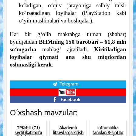
keladigan, oʻquv jarayoniga salbiy taʼsir
koʻrsatadigan loyihalar (PlayStation kabi
oʻyin mashinalari va boshqalar).
Har bir gʻolib maktabga tuman (shahar)
byudjetidan
BHMning 150 barobari – 61,8 mln
soʻmgacha
mablagʻ ajratiladi.
Kiritiladigan
loyihalar qiymati ana shu miqdordan
oshmasligi kerak
.
O‘xshash mavzular:
ТРКИ-III (C1)
Akademik
Informatika
sertifikati toifa
litseylarga kirish
fanidan 8-sinflar