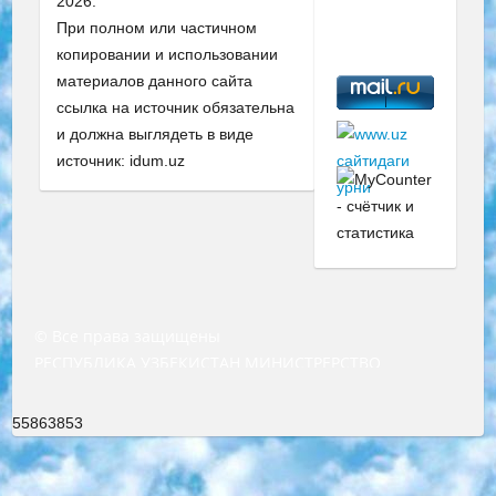
2026.
При полном или частичном
копировании и использовании
материалов данного сайта
ссылка на источник обязательна
и должна выглядеть в виде
источник: idum.uz
© Все права защищены
РЕСПУБЛИКА УЗБЕКИСТАН МИНИСТРЕРСТВО ДОШКОЛЬНОГО И ШКОЛЬНОГО ОБРАЗОВАНИЯ КОМАНДА в общеобразовательных учреждениях в 2023-2024 учебном году организация и проведение итоговой государственной аттестации обучающихся о Министра дошкольного и школьного образования Республики Узбекистан от 4 марта 2008 года (постановлением Минюста от 20 марта 2008 года № 1778 государственной регистрации) «Итоговое состояние учащихся общего среднего образования на основании положения об утверждении положения об аттестации общего среднего образования выпускной экзамен студентов в образовательных учреждениях в 2023-2024 учебном году В целях организации и прохождения аттестации приказываю: 1. Следующее: перечень предметов, по которым будет проводиться итоговая государственная аттестация и экзамен формы перевода согласно приложению 1; сертификаты международного образца, оценивающие уровень владения иностранными языками перечень согласно приложению 2; 2. Педагогический при специализированных образовательных учреждениях. научно-практический центр квалификации и международной оценки (Д.Давидова) 2024 г. До 25 марта: задания по предметам, по которым будет проводиться итоговая аттестация разработка и утверждение технических условий; итоговая аттестация на основании разработанного предметного задания разработка вопросов по предметам (устно и письменно), экзамен передача; общеобразовательные средние школы и специальные учебные заведения учащиеся выпускных классов школ и интернатов в агентской системе подготовка базы данных экзаменационных материалов и критериев оценки; перевод базы экзаменационных материалов на все языки обучения подать в Республиканский образовательный центр для изготовления; варианты экзаменов на основе разработанных контрольных материалов пусть будут поставлены задачи формирования. 3. Республиканский образовательный центр (Ш.Худайкулов) до 5 апреля 2024 года. до: база данных предоставленных экзаменационных материалов на все языки обучения перевод и экспертиза; для слепых, слабовидящих, глухих, слабослышащих и умственно отсталых детей учащиеся выпускных классов специализированных школ и школ-интернатов база данных экзаменационных материалов на всех преподаваемых языках подготовка критериев оценки; специализированные школы для умственно отсталых детей и технологии для учащихся выпускных классов школ-интернатов разработка соответствующих рекомендаций и критериев проведения ЕГЭ по естествознанию давать задания. 4. Педагогический при специализированных образовательных учреждениях. Научно-практический центр навыков и международной оценки (Д.Давидова), Республика образовательный центр (Худайкулов Ш.) итоговый государственный аттестационный экзамен ориентирован на творческое и логическое мышление при подготовке базы материалов учитывать введение заданий. 5. Следует отметить, что: сертификат государственного образца о знании общеобразовательного предмета и как минимум национальный уровень B1 по предметам на иностранных языках, указанным в Приложении 2. или международно признанный сертификат эквивалентного уровня студенты, изучающие определенный предмет, освобождаются от экзамена; по соответствующим предметам запланирована итоговая государственная аттестация за день до дня, путем жеребьевки Рабочей группой (в письменной форме по предметам, проводимым в форме) из числа сформированных вариантов выбрано 2 варианта; 2 выбранных варианта экзамена анонсированы на официальном сайте министерства и все выпускники по всей стране на основе этих вариантов проводит итоговую государственную аттестацию. 6. Государственное образование учащихся средних общеобразовательных учреждений. знания в соответствии с квалификационными требованиями, которые необходимо приобрести на основании стандартов итоговый (выпускной) контроль для 9 и 11 классов в целях тестирования Экзамены (далее – экзамены) состоят из предметов, перечисленных в приложении 1. будет сделано. 7. Экзамены пройдут с 26 мая по 15 июня 2024 г. (кроме науки физического воспитания). 8. Физическая для учащихся 9 классов общесредних образовательных учреждений. Экзамены по предмету «Образование, квалификация медицина» 1-6 мая 2024 года. сотрудники перевести под присмотр (с отклонениями в физическом или умственном развитии) специализированная школа для детей, школы-интернаты и со сколиозом школы-интернаты санаторного типа для больных детей исключены). 9. Он был слепым, слабовидящим и имел нарушения опорно-двигательного аппарата. экзамены в специализированных школах и интернатах для детей должны проводиться исходя из требований, предъявляемых к общеобразовательным учреждениям (физкультура кроме науки). 10. Специализированная школа для глухих и слабослышащих детей. и экзамены в интернатах и быть реализован в виде письменного теста по математике. 11. Специальность для умственно отсталых детей. Для 9 класса Родной язык и литературное письмо Государственный язык (язык обучения – узбекский). для неклассов) написано Математическое письмо Письменная/устная история Узбекистана Физическое воспитание практично Итоговый контроль Для 11 класса Написание родного языка и литературы (эссе) Математическое письмо Узбекский язык (обучение на узбекском языке) не посещающее общее среднее образование для учреждений)/Образовательное учреждение выбор письменный и устный Иностранный язык письменный/устный Письменная/устная история Узбекистана *По выбору студента:  Химия  Физика  Основы государственного права  География 10 бесплатных образовательных ресурсов - Мы составили подборку онлайн-проектов с интерактивными упражнениями, видеолекциями и статьями. Они помогут вам обрести новые и освежить старые знания бесплатно. 1. «ИНТУИТ» Старейшая образовательная площадка Рунета. Здесь вы найдёте сотни текстовых и видеокурсов на десятки различных тем — от программирования до психологии. Многие курсы подготовлены российскими университетами и крупными международными компаниями вроде Intel и Microsoft. Самостоятельное обучение бесплатное, но желающие могут оплатить услуги персональных наставников. 2. «Смартия» знакомит с актуальными профессиями и подсказывает, как им обучаться. Выбрав заинтересовавшую вас специальность — SMM-специалист, фотограф, веб-дизайнер или другую, — увидите список необходимых для неё умений. Чтобы вы могли освоить их самостоятельно, для каждого умения площадка отображает подборку ссылок на учебные материалы. Хотя «Смартия» ориентируется на русскоязычную аудиторию, часть контента всё же доступна только на английском. 3. «Лекторий Физтеха» Проект Московского физико-технического института (Физтеха). С его помощью вы можете смотреть онлайн серии лекций, записанные на видео в этом вузе. В числе доступных предметов — физика, биология, химия, информационные технологии и другие. К некоторым лекциям администрация ресурса прилагает готовые конспекты, которые можно скачивать в PDF-формате. 4. ITMOcourses Онлайн-площадка Санкт-Петербургского национального исследовательского университета информационных технологий, механики и оптики (ИТМО). Ресурс предоставляет свободный доступ к курсам, разработанным в этом вузе. Каталог материалов разбит на четыре категории: «Оптические системы и технологии», «Приборостроение и робототехника», «Информационные технологии» и «Биотехнологии». Курсы состоят из видеолекций, интерактивных демонстраций и заданий. 5. «КиберЛенинка» Электронная научная библиотека открытого доступа. Каталог площадки регулярно обрастает текстами статей из различных научных изданий. Сгруппированные по журналам и рубрикам публикации можно читать онлайн или скачивать целиком в PDF-формате. Проект нацелен на популяризацию науки за счёт открытого доступа к качественной информации. 6. «ПостНаука» На этом ресурсе публикуют подборки видеолекций, составленные экспертами из разных отраслей и объединённые общими темами. Среди них, к примеру, есть серии «Биоинформатика и геномика», «Культура средневековой Скандинавии» и Cinema Studies о теории кино. Каждая подборка лекций — логически связанная история, рассказанная экспертом от первого лица. Кроме того, на сайте появляются научно-образовательные статьи и тесты на разные темы. 7. «Newочём» Команда проекта «Newочём» отбирает самые интересные тексты из англоязычных СМИ и переводит те из них, за которые голосуют участники сообщества «ВКонтакте». По большей части это научно-популярные статьи. Редакторы придумывают лишь заголовки, в остальном содержание переводов соответствует оригиналам. Полные тексты можно читать прямо в социальной сети. 8. InternetUrok Онлайн-база материалов по основным дисциплинам школьной программы. Информация на сайте структурирована по классам, предметам и темам (урокам). Каждый урок состоит из видеолекций и конспектов. Есть также интерактивные тренажёры и тесты для закрепления пройденного материала. Даже если вы давно окончили школу, возможность повторить программу старших классов всегда может пригодиться. 9. Edutainme Ещё один ресурс об образовании. В отличие от Newtonew, как мне кажется, Edutainme больше ориентируется на представителей индустрии: педагогов, предпринимателей, разработчиков образовательных проектов. Но и любой, кто просто стремится к саморазвитию, найдёт на сайте много полезного и интересного для себя. Например, информацию о новых курсах и образовательных сервисах. 10. Newtonew Онлайн-медиа об образовании и обучении в широком смысле. Авторы Newtonew пишут об инструментах, заведениях, тактиках и стратегиях, которые помогают учить других и получать новые знания самостоятельно. На этой площадке вы найдёте новости, обзоры, аналитические мате
55863853