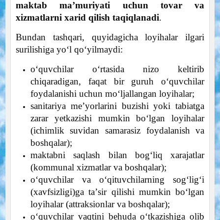
maktab maʼmuriyati uchun tovar va
xizmatlarni xarid qilish taqiqlanadi
.
Bundan tashqari, quyidagicha loyihalar ilgari
surilishiga yoʻl qoʻyilmaydi:
oʻquvchilar oʻrtasida nizo keltirib
chiqaradigan, faqat bir guruh oʻquvchilar
foydalanishi uchun moʻljallangan loyihalar;
sanitariya meʼyorlarini buzishi yoki tabiatga
zarar yetkazishi mumkin boʻlgan loyihalar
(ichimlik suvidan samarasiz foydalanish va
boshqalar);
maktabni saqlash bilan bogʻliq xarajatlar
(kommunal xizmatlar va boshqalar);
oʻquvchilar va oʻqituvchilarning sogʻligʻi
(xavfsizligi)ga taʼsir qilishi mumkin boʻlgan
loyihalar (attraksionlar va boshqalar);
oʻquvchilar vaqtini behuda oʻtkazishiga olib