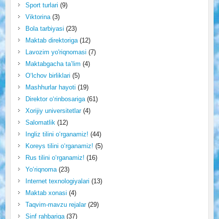
Sport turlari
(9)
Viktorina
(3)
Bola tarbiyasi
(23)
Maktab direktoriga
(12)
Lavozim yo'riqnomasi
(7)
Maktabgacha ta’lim
(4)
O‘lchov birliklari
(5)
Mashhurlar hayoti
(19)
Direktor o‘rinbosariga
(61)
Xorijiy universitetlar
(4)
Salomatlik
(12)
Ingliz tilini o‘rganamiz!
(44)
Koreys tilini o‘rganamiz!
(5)
Rus tilini o‘rganamiz!
(16)
Yo‘riqnoma
(23)
Internet texnologiyalari
(13)
Maktab xonasi
(4)
Taqvim-mavzu rejalar
(29)
Sinf rahbariga
(37)