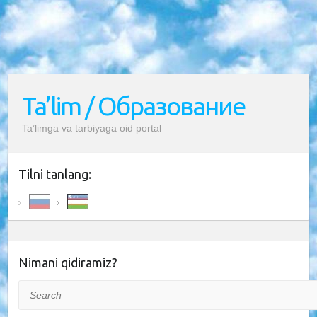
Ta’lim / Образование
Ta’limga va tarbiyaga oid portal
Tilni tanlang:
Nimani qidiramiz?
Search