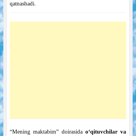
qatnashadi.
“Mening maktabim” doirasida
oʻqituvchilar va