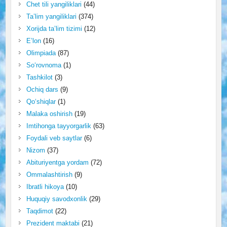
Chet tili yangiliklari
(44)
Ta’lim yangiliklari
(374)
Xorijda ta’lim tizimi
(12)
E’lon
(16)
Olimpiada
(87)
So‘rovnoma
(1)
Tashkilot
(3)
Ochiq dars
(9)
Qo‘shiqlar
(1)
Malaka oshirish
(19)
Imtihonga tayyorgarlik
(63)
Foydali veb saytlar
(6)
Nizom
(37)
Abituriyentga yordam
(72)
Ommalashtirish
(9)
Ibratli hikoya
(10)
Huquqiy savodxonlik
(29)
Taqdimot
(22)
Prezident maktabi
(21)