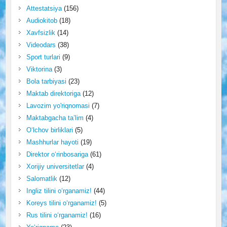
Attestatsiya
(156)
Audiokitob
(18)
Xavfsizlik
(14)
Videodars
(38)
Sport turlari
(9)
Viktorina
(3)
Bola tarbiyasi
(23)
Maktab direktoriga
(12)
Lavozim yo'riqnomasi
(7)
Maktabgacha ta’lim
(4)
O‘lchov birliklari
(5)
Mashhurlar hayoti
(19)
Direktor o‘rinbosariga
(61)
Xorijiy universitetlar
(4)
Salomatlik
(12)
Ingliz tilini o‘rganamiz!
(44)
Koreys tilini o‘rganamiz!
(5)
Rus tilini o‘rganamiz!
(16)