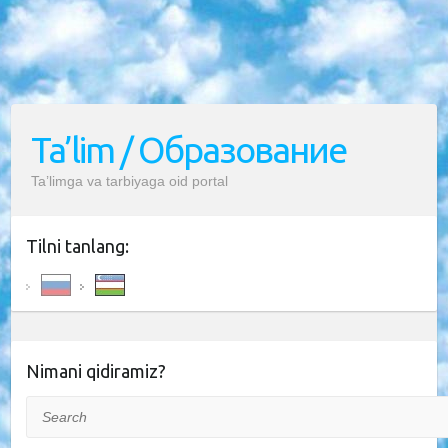
Ta’lim / Образование
Ta’limga va tarbiyaga oid portal
Tilni tanlang:
Nimani qidiramiz?
Search