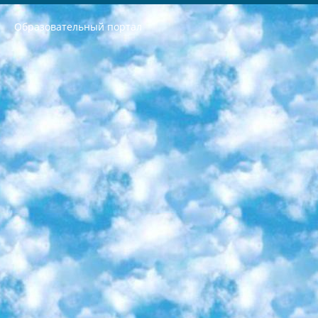
Образовательный портал
РЕСПУБЛИКА УЗБЕКИСТАН МИНИСТРЕРСТВО ДОШКОЛЬНОГО И ШКОЛЬНОГО ОБРАЗОВАНИЯ КОМАНДА в общеобразовательных учреждениях в 2023-2024 учебном году организация и проведение итоговой государственной аттестации обучающихся о Министра дошкольного и школьного образования Республики Узбекистан от 4 марта 2008 года (постановлением Минюста от 20 марта 2008 года № 1778 государственной регистрации) «Итоговое состояние учащихся общего среднего образования на основании положения об утверждении положения об аттестации общего среднего образования выпускной экзамен студентов в образовательных учреждениях в 2023-2024 учебном году В целях организации и прохождения аттестации приказываю: 1. Следующее: перечень предметов, по которым будет проводиться итоговая государственная аттестация и экзамен формы перевода согласно приложению 1; сертификаты международного образца, оценивающие уровень владения иностранными языками перечень согласно приложению 2; 2. Педагогический при специализированных образовательных учреждениях. научно-практический центр квалификации и международной оценки (Д.Давидова) 2024 г. До 25 марта: задания по предметам, по которым будет проводиться итоговая аттестация разработка и утверждение технических условий; итоговая аттестация на основании разработанного предметного задания разработка вопросов по предметам (устно и письменно), экзамен передача; общеобразовательные средние школы и специальные учебные заведения учащиеся выпускных классов школ и интернатов в агентской системе подготовка базы данных экзаменационных материалов и критериев оценки; перевод базы экзаменационных материалов на все языки обучения подать в Республиканский образовательный центр для изготовления; варианты экзаменов на основе разработанных контрольных материалов пусть будут поставлены задачи формирования. 3. Республиканский образовательный центр (Ш.Худайкулов) до 5 апреля 2024 года. до: база данных предоставленных экзаменационных материалов на все языки обучения перевод и экспертиза; для слепых, слабовидящих, глухих, слабослышащих и умственно отсталых детей учащиеся выпускных классов специализированных школ и школ-интернатов база данных экзаменационных материалов на всех преподаваемых языках подготовка критериев оценки; специализированные школы для умственно отсталых детей и технологии для учащихся выпускных классов школ-интернатов разработка соответствующих рекомендаций и критериев проведения ЕГЭ по естествознанию давать задания. 4. Педагогический при специализированных образовательных учреждениях. Научно-практический центр навыков и международной оценки (Д.Давидова), Республика образовательный центр (Худайкулов Ш.) итоговый государственный аттестационный экзамен ориентирован на творческое и логическое мышление при подготовке базы материалов учитывать введение заданий. 5. Следует отметить, что: сертификат государственного образца о знании общеобразовательного предмета и как минимум национальный уровень B1 по предметам на иностранных языках, указанным в Приложении 2. или международно признанный сертификат эквивалентного уровня студенты, изучающие определенный предмет, освобождаются от экзамена; по соответствующим предметам запланирована итоговая государственная аттестация за день до дня, путем жеребьевки Рабочей группой (в письменной форме по предметам, проводимым в форме) из числа сформированных вариантов выбрано 2 варианта; 2 выбранных варианта экзамена анонсированы на официальном сайте министерства и все выпускники по всей стране на основе этих вариантов проводит итоговую государственную аттестацию. 6. Государственное образование учащихся средних общеобразовательных учреждений. знания в соответствии с квалификационными требованиями, которые необходимо приобрести на основании стандартов итоговый (выпускной) контроль для 9 и 11 классов в целях тестирования Экзамены (далее – экзамены) состоят из предметов, перечисленных в приложении 1. будет сделано. 7. Экзамены пройдут с 26 мая по 15 июня 2024 г. (кроме науки физического воспитания). 8. Физическая для учащихся 9 классов общесредних образовательных учреждений. Экзамены по предмету «Образование, квалификация медицина» 1-6 мая 2024 года. сотрудники перевести под присмотр (с отклонениями в физическом или умственном развитии) специализированная школа для детей, школы-интернаты и со сколиозом школы-интернаты санаторного типа для больных детей исключены). 9. Он был слепым, слабовидящим и имел нарушения опорно-двигательного аппарата. экзамены в специализированных школах и интернатах для детей должны проводиться исходя из требований, предъявляемых к общеобразовательным учреждениям (физкультура кроме науки). 10. Специализированная школа для глухих и слабослышащих детей. и экзамены в интернатах и быть реализован в виде письменного теста по математике. 11. Специальность для умственно отсталых детей. Для 9 класса Родной язык и литературное письмо Государственный язык (язык обучения – узбекский). для неклассов) написано Математическое письмо Письменная/устная история Узбекистана Физическое воспитание практично Итоговый контроль Для 11 класса Написание родного языка и литературы (эссе) Математическое письмо Узбекский язык (обучение на узбекском языке) не посещающее общее среднее образование для учреждений)/Образовательное учреждение выбор письменный и устный Иностранный язык письменный/устный Письменная/устная история Узбекистана *По выбору студента:  Химия  Физика  Основы государственного права  География 10 бесплатных образовательных ресурсов - Мы составили подборку онлайн-проектов с интерактивными упражнениями, видеолекциями и статьями. Они помогут вам обрести новые и освежить старые знания бесплатно. 1. «ИНТУИТ» Старейшая образовательная площадка Рунета. Здесь вы найдёте сотни текстовых и видеокурсов на десятки различных тем — от программирования до психологии. Многие курсы подготовлены российскими университетами и крупными международными компаниями вроде Intel и Microsoft. Самостоятельное обучение бесплатное, но желающие могут оплатить услуги персональных наставников. 2. «Смартия» знакомит с актуальными профессиями и подсказывает, как им обучаться. Выбрав заинтересовавшую вас специальность — SMM-специалист, фотограф, веб-дизайнер или другую, — увидите список необходимых для неё умений. Чтобы вы могли освоить их самостоятельно, для каждого умения площадка отображает подборку ссылок на учебные материалы. Хотя «Смартия» ориентируется на русскоязычную аудиторию, часть контента всё же доступна только на английском. 3. «Лекторий Физтеха» Проект Московского физико-технического института (Физтеха). С его помощью вы можете смотреть онлайн серии лекций, записанные на видео в этом вузе. В числе доступных предметов — физика, биология, химия, информационные технологии и другие. К некоторым лекциям администрация ресурса прилагает готовые конспекты, которые можно скачивать в PDF-формате. 4. ITMOcourses Онлайн-площадка Санкт-Петербургского национального исследовательского университета информационных технологий, механики и оптики (ИТМО). Ресурс предоставляет свободный доступ к курсам, разработанным в этом вузе. Каталог материалов разбит на четыре категории: «Оптические системы и технологии», «Приборостроение и робототехника», «Информационные технологии» и «Биотехнологии». Курсы состоят из видеолекций, интерактивных демонстраций и заданий. 5. «КиберЛенинка» Электронная научная библиотека открытого доступа. Каталог площадки регулярно обрастает текстами статей из различных научных изданий. Сгруппированные по журналам и рубрикам публикации можно читать онлайн или скачивать целиком в PDF-формате. Проект нацелен на популяризацию науки за счёт открытого доступа к качественной информации. 6. «ПостНаука» На этом ресурсе публикуют подборки видеолекций, составленные экспертами из разных отраслей и объединённые общими темами. Среди них, к примеру, есть серии «Биоинформатика и геномика», «Культура средневековой Скандинавии» и Cinema Studies о теории кино. Каждая подборка лекций — логически связанная история, рассказанная экспертом от первого лица. Кроме того, на сайте появляются научно-образовательные статьи и тесты на разные темы. 7. «Newочём» Команда проекта «Newочём» отбирает самые интересные тексты из англоязычных СМИ и переводит те из них, за которые голосуют участники сообщества «ВКонтакте». По большей части это научно-популярные статьи. Редакторы придумывают лишь заголовки, в остальном содержание переводов соответствует оригиналам. Полные тексты можно читать прямо в социальной сети. 8. InternetUrok Онлайн-база материалов по основным дисциплинам школьной программы. Информация на сайте структурирована по классам, предметам и темам (урокам). Каждый урок состоит из видеолекций и конспектов. Есть также интерактивные тренажёры и тесты для закрепления пройденного материала. Даже если вы давно окончили школу, возможность повторить программу старших классов всегда может пригодиться. 9. Edutainme Ещё один ресурс об образовании. В отличие от Newtonew, как мне кажется, Edutainme больше ориентируется на представителей индустрии: педагогов, предпринимателей, разработчиков образовательных проектов. Но и любой, кто просто стремится к саморазвитию, найдёт на сайте много полезного и интересного для себя. Например, информацию о новых курсах и образовательных сервисах. 10. Newtonew Онлайн-медиа об образовании и обучении в широком смысле. Авторы Newtonew пишут об инструментах, заведениях, тактиках и стратегиях, которые помогают учить других и получать новые знания самостоятельно. На этой площадке вы найдёте новости, обзоры, аналитические мат