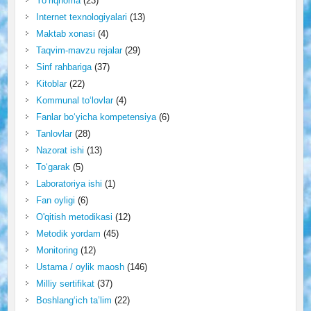
Yo‘riqnoma
(23)
Internet texnologiyalari
(13)
Maktab xonasi
(4)
Taqvim-mavzu rejalar
(29)
Sinf rahbariga
(37)
Kitoblar
(22)
Kommunal to‘lovlar
(4)
Fanlar bo‘yicha kompetensiya
(6)
Tanlovlar
(28)
Nazorat ishi
(13)
To‘garak
(5)
Laboratoriya ishi
(1)
Fan oyligi
(6)
O'qitish metodikasi
(12)
Metodik yordam
(45)
Monitoring
(12)
Ustama / oylik maosh
(146)
Milliy sertifikat
(37)
Boshlang‘ich ta’lim
(22)