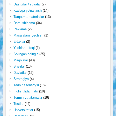
Dasturlar / ilovalar
(7)
Kasbga yo'naltirish
(14)
Tarqatma materiallar
(13)
Dars ishlanma
(34)
Reklama
(2)
Masalalarni yechish
(1)
Ertaklar
(2)
Yoshlar ittifoqi
(1)
So‘ragan edingiz
(35)
Maqolalar
(43)
She’rlar
(13)
Davlatlar
(12)
Strategiya
(4)
Tadbir ssenariysi
(18)
Ingliz tilida matn
(10)
Termin va atamalar
(19)
Testlar
(44)
Universitetlar
(15)