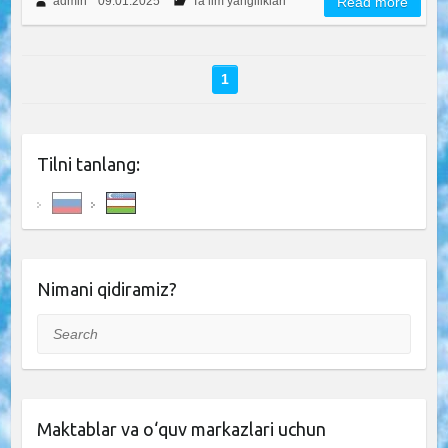
admin
09.01.2025
Ta’lim yangiliklari
Read more
1
Tilni tanlang:
Nimani qidiramiz?
Search
Maktablar va o‘quv markazlari uchun