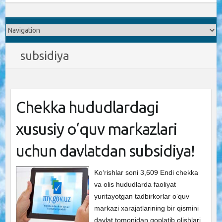
subsidiya
Chekka hududlardagi
xususiy o‘quv markazlari
uchun davlatdan subsidiya!
Ko‘rishlar soni 3,609 Endi chekka
va olis hududlarda faoliyat
yuritayotgan tadbirkorlar o‘quv
markazi xarajatlarining bir qismini
davlat tomonidan qoplatib olishlari