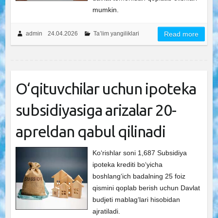
mumkin.
admin
24.04.2026
Ta’lim yangiliklari
Read more
O‘qituvchilar uchun ipoteka
subsidiyasiga arizalar 20-
apreldan qabul qilinadi
Ko‘rishlar soni 1,687 Subsidiya
ipoteka krediti bo‘yicha
boshlang‘ich badalning 25 foiz
qismini qoplab berish uchun Davlat
budjeti mablag‘lari hisobidan
ajratiladi.