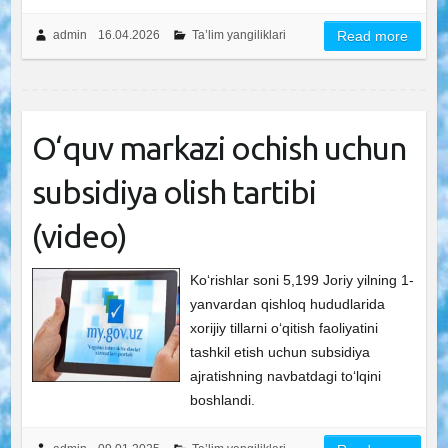
admin
16.04.2026
Ta’lim yangiliklari
Read more
O‘quv markazi ochish uchun
subsidiya olish tartibi
(video)
Ko‘rishlar soni 5,199 Joriy yilning 1-
yanvardan qishloq hududlarida
xorijiy tillarni o‘qitish faoliyatini
tashkil etish uchun subsidiya
ajratishning navbatdagi to‘lqini
boshlandi.