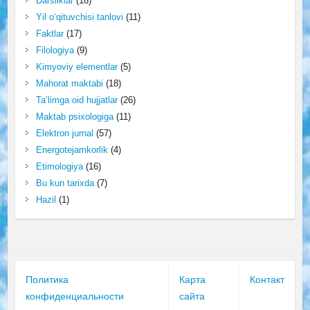
Darsliklar
(18)
Yil o‘qituvchisi tanlovi
(11)
Faktlar
(17)
Filologiya
(9)
Kimyoviy elementlar
(5)
Mahorat maktabi
(18)
Ta’limga oid hujjatlar
(26)
Maktab psixologiga
(11)
Elektron jurnal
(57)
Energotejamkorlik
(4)
Etimologiya
(16)
Bu kun tarixda
(7)
Hazil
(1)
Политика
Карта
Контакт
конфиденциальности
сайта