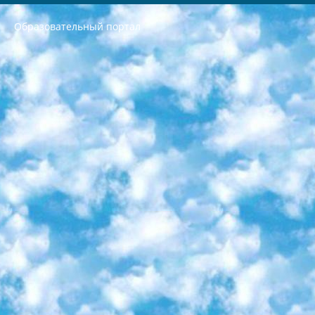
Образовательный портал
РЕСПУБЛИКА УЗБЕКИСТАН МИНИСТРЕРСТВО ДОШКОЛЬНОГО И ШКОЛЬНОГО ОБРАЗОВАНИЯ КОМАНДА в общеобразовательных учреждениях в 2023-2024 учебном году организация и проведение итоговой государственной аттестации обучающихся о Министра дошкольного и школьного образования Республики Узбекистан от 4 марта 2008 года (постановлением Минюста от 20 марта 2008 года № 1778 государственной регистрации) «Итоговое состояние учащихся общего среднего образования на основании положения об утверждении положения об аттестации общего среднего образования выпускной экзамен студентов в образовательных учреждениях в 2023-2024 учебном году В целях организации и прохождения аттестации приказываю: 1. Следующее: перечень предметов, по которым будет проводиться итоговая государственная аттестация и экзамен формы перевода согласно приложению 1; сертификаты международного образца, оценивающие уровень владения иностранными языками перечень согласно приложению 2; 2. Педагогический при специализированных образовательных учреждениях. научно-практический центр квалификации и международной оценки (Д.Давидова) 2024 г. До 25 марта: задания по предметам, по которым будет проводиться итоговая аттестация разработка и утверждение технических условий; итоговая аттестация на основании разработанного предметного задания разработка вопросов по предметам (устно и письменно), экзамен передача; общеобразовательные средние школы и специальные учебные заведения учащиеся выпускных классов школ и интернатов в агентской системе подготовка базы данных экзаменационных материалов и критериев оценки; перевод базы экзаменационных материалов на все языки обучения подать в Республиканский образовательный центр для изготовления; варианты экзаменов на основе разработанных контрольных материалов пусть будут поставлены задачи формирования. 3. Республиканский образовательный центр (Ш.Худайкулов) до 5 апреля 2024 года. до: база данных предоставленных экзаменационных материалов на все языки обучения перевод и экспертиза; для слепых, слабовидящих, глухих, слабослышащих и умственно отсталых детей учащиеся выпускных классов специализированных школ и школ-интернатов база данных экзаменационных материалов на всех преподаваемых языках подготовка критериев оценки; специализированные школы для умственно отсталых детей и технологии для учащихся выпускных классов школ-интернатов разработка соответствующих рекомендаций и критериев проведения ЕГЭ по естествознанию давать задания. 4. Педагогический при специализированных образовательных учреждениях. Научно-практический центр навыков и международной оценки (Д.Давидова), Республика образовательный центр (Худайкулов Ш.) итоговый государственный аттестационный экзамен ориентирован на творческое и логическое мышление при подготовке базы материалов учитывать введение заданий. 5. Следует отметить, что: сертификат государственного образца о знании общеобразовательного предмета и как минимум национальный уровень B1 по предметам на иностранных языках, указанным в Приложении 2. или международно признанный сертификат эквивалентного уровня студенты, изучающие определенный предмет, освобождаются от экзамена; по соответствующим предметам запланирована итоговая государственная аттестация за день до дня, путем жеребьевки Рабочей группой (в письменной форме по предметам, проводимым в форме) из числа сформированных вариантов выбрано 2 варианта; 2 выбранных варианта экзамена анонсированы на официальном сайте министерства и все выпускники по всей стране на основе этих вариантов проводит итоговую государственную аттестацию. 6. Государственное образование учащихся средних общеобразовательных учреждений. знания в соответствии с квалификационными требованиями, которые необходимо приобрести на основании стандартов итоговый (выпускной) контроль для 9 и 11 классов в целях тестирования Экзамены (далее – экзамены) состоят из предметов, перечисленных в приложении 1. будет сделано. 7. Экзамены пройдут с 26 мая по 15 июня 2024 г. (кроме науки физического воспитания). 8. Физическая для учащихся 9 классов общесредних образовательных учреждений. Экзамены по предмету «Образование, квалификация медицина» 1-6 мая 2024 года. сотрудники перевести под присмотр (с отклонениями в физическом или умственном развитии) специализированная школа для детей, школы-интернаты и со сколиозом школы-интернаты санаторного типа для больных детей исключены). 9. Он был слепым, слабовидящим и имел нарушения опорно-двигательного аппарата. экзамены в специализированных школах и интернатах для детей должны проводиться исходя из требований, предъявляемых к общеобразовательным учреждениям (физкультура кроме науки). 10. Специализированная школа для глухих и слабослышащих детей. и экзамены в интернатах и быть реализован в виде письменного теста по математике. 11. Специальность для умственно отсталых детей. Для 9 класса Родной язык и литературное письмо Государственный язык (язык обучения – узбекский). для неклассов) написано Математическое письмо Письменная/устная история Узбекистана Физическое воспитание практично Итоговый контроль Для 11 класса Написание родного языка и литературы (эссе) Математическое письмо Узбекский язык (обучение на узбекском языке) не посещающее общее среднее образование для учреждений)/Образовательное учреждение выбор письменный и устный Иностранный язык письменный/устный Письменная/устная история Узбекистана *По выбору студента:  Химия  Физика  Основы государственного права  География 10 бесплатных образовательных ресурсов - Мы составили подборку онлайн-проектов с интерактивными упражнениями, видеолекциями и статьями. Они помогут вам обрести новые и освежить старые знания бесплатно. 1. «ИНТУИТ» Старейшая образовательная площадка Рунета. Здесь вы найдёте сотни текстовых и видеокурсов на десятки различных тем — от программирования до психологии. Многие курсы подготовлены российскими университетами и крупными международными компаниями вроде Intel и Microsoft. Самостоятельное обучение бесплатное, но желающие могут оплатить услуги персональных наставников. 2. «Смартия» знакомит с актуальными профессиями и подсказывает, как им обучаться. Выбрав заинтересовавшую вас специальность — SMM-специалист, фотограф, веб-дизайнер или другую, — увидите список необходимых для неё умений. Чтобы вы могли освоить их самостоятельно, для каждого умения площадка отображает подборку ссылок на учебные материалы. Хотя «Смартия» ориентируется на русскоязычную аудиторию, часть контента всё же доступна только на английском. 3. «Лекторий Физтеха» Проект Московского физико-технического института (Физтеха). С его помощью вы можете смотреть онлайн серии лекций, записанные на видео в этом вузе. В числе доступных предметов — физика, биология, химия, информационные технологии и другие. К некоторым лекциям администрация ресурса прилагает готовые конспекты, которые можно скачивать в PDF-формате. 4. ITMOcourses Онлайн-площадка Санкт-Петербургского национального исследовательского университета информационных технологий, механики и оптики (ИТМО). Ресурс предоставляет свободный доступ к курсам, разработанным в этом вузе. Каталог материалов разбит на четыре категории: «Оптические системы и технологии», «Приборостроение и робототехника», «Информационные технологии» и «Биотехнологии». Курсы состоят из видеолекций, интерактивных демонстраций и заданий. 5. «КиберЛенинка» Электронная научная библиотека открытого доступа. Каталог площадки регулярно обрастает текстами статей из различных научных изданий. Сгруппированные по журналам и рубрикам публикации можно читать онлайн или скачивать целиком в PDF-формате. Проект нацелен на популяризацию науки за счёт открытого доступа к качественной информации. 6. «ПостНаука» На этом ресурсе публикуют подборки видеолекций, составленные экспертами из разных отраслей и объединённые общими темами. Среди них, к примеру, есть серии «Биоинформатика и геномика», «Культура средневековой Скандинавии» и Cinema Studies о теории кино. Каждая подборка лекций — логически связанная история, рассказанная экспертом от первого лица. Кроме того, на сайте появляются научно-образовательные статьи и тесты на разные темы. 7. «Newочём» Команда проекта «Newочём» отбирает самые интересные тексты из англоязычных СМИ и переводит те из них, за которые голосуют участники сообщества «ВКонтакте». По большей части это научно-популярные статьи. Редакторы придумывают лишь заголовки, в остальном содержание переводов соответствует оригиналам. Полные тексты можно читать прямо в социальной сети. 8. InternetUrok Онлайн-база материалов по основным дисциплинам школьной программы. Информация на сайте структурирована по классам, предметам и темам (урокам). Каждый урок состоит из видеолекций и конспектов. Есть также интерактивные тренажёры и тесты для закрепления пройденного материала. Даже если вы давно окончили школу, возможность повторить программу старших классов всегда может пригодиться. 9. Edutainme Ещё один ресурс об образовании. В отличие от Newtonew, как мне кажется, Edutainme больше ориентируется на представителей индустрии: педагогов, предпринимателей, разработчиков образовательных проектов. Но и любой, кто просто стремится к саморазвитию, найдёт на сайте много полезного и интересного для себя. Например, информацию о новых курсах и образовательных сервисах. 10. Newtonew Онлайн-медиа об образовании и обучении в широком смысле. Авторы Newtonew пишут об инструментах, заведениях, тактиках и стратегиях, которые помогают учить других и получать новые знания самостоятельно. На этой площадке вы найдёте новости, обзоры, аналитические мат