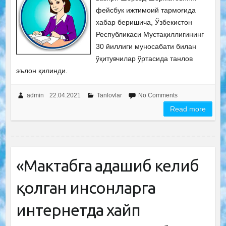
фейсбук ижтимоий тармоғида
хабар беришича, Ўзбекистон
Республикаси Мустақиллигининг
30 йиллиги муносабати билан
ўқитувчилар ўртасида танлов
эълон қилинди.
admin
22.04.2021
Tanlovlar
No Comments
Read more
«Мактабга адашиб келиб
қолган инсонларга
интернетда хайп