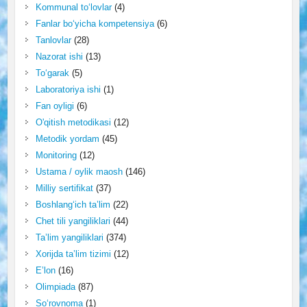
Kommunal to‘lovlar
(4)
Fanlar bo‘yicha kompetensiya
(6)
Tanlovlar
(28)
Nazorat ishi
(13)
To‘garak
(5)
Laboratoriya ishi
(1)
Fan oyligi
(6)
O'qitish metodikasi
(12)
Metodik yordam
(45)
Monitoring
(12)
Ustama / oylik maosh
(146)
Milliy sertifikat
(37)
Boshlang‘ich ta’lim
(22)
Chet tili yangiliklari
(44)
Ta’lim yangiliklari
(374)
Xorijda ta’lim tizimi
(12)
E’lon
(16)
Olimpiada
(87)
So‘rovnoma
(1)