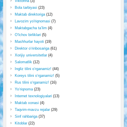
Viktorina
(3)
Bola tarbiyasi
(23)
Maktab direktoriga
(12)
Lavozim yo'riqnomasi
(7)
Maktabgacha ta’lim
(4)
O‘lchov birliklari
(5)
Mashhurlar hayoti
(19)
Direktor o‘rinbosariga
(61)
Xorijiy universitetlar
(4)
Salomatlik
(12)
Ingliz tilini o‘rganamiz!
(44)
Koreys tilini o‘rganamiz!
(5)
Rus tilini o‘rganamiz!
(16)
Yo‘riqnoma
(23)
Internet texnologiyalari
(13)
Maktab xonasi
(4)
Taqvim-mavzu rejalar
(29)
Sinf rahbariga
(37)
Kitoblar
(22)