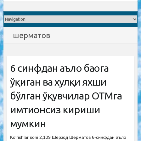
шерматов
6 синфдан аъло баҳога
ўқиган ва хулқи яхши
бўлган ўқувчилар ОТМга
имтиҳонсиз кириши
мумкин
Ko‘rishlar soni 2,109 Шерзод Шерматов 6-синфдан аъло