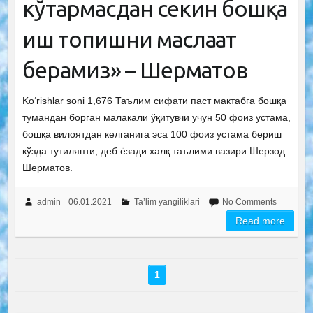
кўтармасдан секин бошқа
иш топишни маслаҳат
берамиз» – Шерматов
Ko‘rishlar soni 1,676 Таълим сифати паст мактабга бошқа
тумандан борган малакали ўқитувчи учун 50 фоиз устама,
бошқа вилоятдан келганига эса 100 фоиз устама бериш
кўзда тутиляпти, деб ёзади халқ таълими вазири Шерзод
Шерматов.
admin
06.01.2021
Ta’lim yangiliklari
No Comments
Read more
1