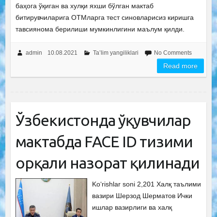
баҳога ўқиган ва хулқи яхши бўлган мактаб
битирувчиларига ОТМларга тест синовларисиз киришга
тавсиянома берилиши мумкинлигини маълум қилди.
admin
10.08.2021
Ta’lim yangiliklari
No Comments
Read more
Ўзбекистонда ўқувчилар
мактабда FACE ID тизими
орқали назорат қилинади
Ko‘rishlar soni 2,201 Халқ таълими
вазири Шерзод Шерматов Ички
ишлар вазирлиги ва халқ