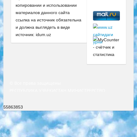
копировании и использовании
материалов данного сайта
ссылка на источник обязательна
и должна выглядеть в виде
источник: idum.uz
© Все права защищены
РЕСПУБЛИКА УЗБЕКИСТАН МИНИСТРЕРСТВО ДОШКОЛЬНОГО И ШКОЛЬНОГО ОБРАЗОВАНИЯ КОМАНДА в общеобразовательных учреждениях в 2023-2024 учебном году организация и проведение итоговой государственной аттестации обучающихся о Министра дошкольного и школьного образования Республики Узбекистан от 4 марта 2008 года (постановлением Минюста от 20 марта 2008 года № 1778 государственной регистрации) «Итоговое состояние учащихся общего среднего образования на основании положения об утверждении положения об аттестации общего среднего образования выпускной экзамен студентов в образовательных учреждениях в 2023-2024 учебном году В целях организации и прохождения аттестации приказываю: 1. Следующее: перечень предметов, по которым будет проводиться итоговая государственная аттестация и экзамен формы перевода согласно приложению 1; сертификаты международного образца, оценивающие уровень владения иностранными языками перечень согласно приложению 2; 2. Педагогический при специализированных образовательных учреждениях. научно-практический центр квалификации и международной оценки (Д.Давидова) 2024 г. До 25 марта: задания по предметам, по которым будет проводиться итоговая аттестация разработка и утверждение технических условий; итоговая аттестация на основании разработанного предметного задания разработка вопросов по предметам (устно и письменно), экзамен передача; общеобразовательные средние школы и специальные учебные заведения учащиеся выпускных классов школ и интернатов в агентской системе подготовка базы данных экзаменационных материалов и критериев оценки; перевод базы экзаменационных материалов на все языки обучения подать в Республиканский образовательный центр для изготовления; варианты экзаменов на основе разработанных контрольных материалов пусть будут поставлены задачи формирования. 3. Республиканский образовательный центр (Ш.Худайкулов) до 5 апреля 2024 года. до: база данных предоставленных экзаменационных материалов на все языки обучения перевод и экспертиза; для слепых, слабовидящих, глухих, слабослышащих и умственно отсталых детей учащиеся выпускных классов специализированных школ и школ-интернатов база данных экзаменационных материалов на всех преподаваемых языках подготовка критериев оценки; специализированные школы для умственно отсталых детей и технологии для учащихся выпускных классов школ-интернатов разработка соответствующих рекомендаций и критериев проведения ЕГЭ по естествознанию давать задания. 4. Педагогический при специализированных образовательных учреждениях. Научно-практический центр навыков и международной оценки (Д.Давидова), Республика образовательный центр (Худайкулов Ш.) итоговый государственный аттестационный экзамен ориентирован на творческое и логическое мышление при подготовке базы материалов учитывать введение заданий. 5. Следует отметить, что: сертификат государственного образца о знании общеобразовательного предмета и как минимум национальный уровень B1 по предметам на иностранных языках, указанным в Приложении 2. или международно признанный сертификат эквивалентного уровня студенты, изучающие определенный предмет, освобождаются от экзамена; по соответствующим предметам запланирована итоговая государственная аттестация за день до дня, путем жеребьевки Рабочей группой (в письменной форме по предметам, проводимым в форме) из числа сформированных вариантов выбрано 2 варианта; 2 выбранных варианта экзамена анонсированы на официальном сайте министерства и все выпускники по всей стране на основе этих вариантов проводит итоговую государственную аттестацию. 6. Государственное образование учащихся средних общеобразовательных учреждений. знания в соответствии с квалификационными требованиями, которые необходимо приобрести на основании стандартов итоговый (выпускной) контроль для 9 и 11 классов в целях тестирования Экзамены (далее – экзамены) состоят из предметов, перечисленных в приложении 1. будет сделано. 7. Экзамены пройдут с 26 мая по 15 июня 2024 г. (кроме науки физического воспитания). 8. Физическая для учащихся 9 классов общесредних образовательных учреждений. Экзамены по предмету «Образование, квалификация медицина» 1-6 мая 2024 года. сотрудники перевести под присмотр (с отклонениями в физическом или умственном развитии) специализированная школа для детей, школы-интернаты и со сколиозом школы-интернаты санаторного типа для больных детей исключены). 9. Он был слепым, слабовидящим и имел нарушения опорно-двигательного аппарата. экзамены в специализированных школах и интернатах для детей должны проводиться исходя из требований, предъявляемых к общеобразовательным учреждениям (физкультура кроме науки). 10. Специализированная школа для глухих и слабослышащих детей. и экзамены в интернатах и быть реализован в виде письменного теста по математике. 11. Специальность для умственно отсталых детей. Для 9 класса Родной язык и литературное письмо Государственный язык (язык обучения – узбекский). для неклассов) написано Математическое письмо Письменная/устная история Узбекистана Физическое воспитание практично Итоговый контроль Для 11 класса Написание родного языка и литературы (эссе) Математическое письмо Узбекский язык (обучение на узбекском языке) не посещающее общее среднее образование для учреждений)/Образовательное учреждение выбор письменный и устный Иностранный язык письменный/устный Письменная/устная история Узбекистана *По выбору студента:  Химия  Физика  Основы государственного права  География 10 бесплатных образовательных ресурсов - Мы составили подборку онлайн-проектов с интерактивными упражнениями, видеолекциями и статьями. Они помогут вам обрести новые и освежить старые знания бесплатно. 1. «ИНТУИТ» Старейшая образовательная площадка Рунета. Здесь вы найдёте сотни текстовых и видеокурсов на десятки различных тем — от программирования до психологии. Многие курсы подготовлены российскими университетами и крупными международными компаниями вроде Intel и Microsoft. Самостоятельное обучение бесплатное, но желающие могут оплатить услуги персональных наставников. 2. «Смартия» знакомит с актуальными профессиями и подсказывает, как им обучаться. Выбрав заинтересовавшую вас специальность — SMM-специалист, фотограф, веб-дизайнер или другую, — увидите список необходимых для неё умений. Чтобы вы могли освоить их самостоятельно, для каждого умения площадка отображает подборку ссылок на учебные материалы. Хотя «Смартия» ориентируется на русскоязычную аудиторию, часть контента всё же доступна только на английском. 3. «Лекторий Физтеха» Проект Московского физико-технического института (Физтеха). С его помощью вы можете смотреть онлайн серии лекций, записанные на видео в этом вузе. В числе доступных предметов — физика, биология, химия, информационные технологии и другие. К некоторым лекциям администрация ресурса прилагает готовые конспекты, которые можно скачивать в PDF-формате. 4. ITMOcourses Онлайн-площадка Санкт-Петербургского национального исследовательского университета информационных технологий, механики и оптики (ИТМО). Ресурс предоставляет свободный доступ к курсам, разработанным в этом вузе. Каталог материалов разбит на четыре категории: «Оптические системы и технологии», «Приборостроение и робототехника», «Информационные технологии» и «Биотехнологии». Курсы состоят из видеолекций, интерактивных демонстраций и заданий. 5. «КиберЛенинка» Электронная научная библиотека открытого доступа. Каталог площадки регулярно обрастает текстами статей из различных научных изданий. Сгруппированные по журналам и рубрикам публикации можно читать онлайн или скачивать целиком в PDF-формате. Проект нацелен на популяризацию науки за счёт открытого доступа к качественной информации. 6. «ПостНаука» На этом ресурсе публикуют подборки видеолекций, составленные экспертами из разных отраслей и объединённые общими темами. Среди них, к примеру, есть серии «Биоинформатика и геномика», «Культура средневековой Скандинавии» и Cinema Studies о теории кино. Каждая подборка лекций — логически связанная история, рассказанная экспертом от первого лица. Кроме того, на сайте появляются научно-образовательные статьи и тесты на разные темы. 7. «Newочём» Команда проекта «Newочём» отбирает самые интересные тексты из англоязычных СМИ и переводит те из них, за которые голосуют участники сообщества «ВКонтакте». По большей части это научно-популярные статьи. Редакторы придумывают лишь заголовки, в остальном содержание переводов соответствует оригиналам. Полные тексты можно читать прямо в социальной сети. 8. InternetUrok Онлайн-база материалов по основным дисциплинам школьной программы. Информация на сайте структурирована по классам, предметам и темам (урокам). Каждый урок состоит из видеолекций и конспектов. Есть также интерактивные тренажёры и тесты для закрепления пройденного материала. Даже если вы давно окончили школу, возможность повторить программу старших классов всегда может пригодиться. 9. Edutainme Ещё один ресурс об образовании. В отличие от Newtonew, как мне кажется, Edutainme больше ориентируется на представителей индустрии: педагогов, предпринимателей, разработчиков образовательных проектов. Но и любой, кто просто стремится к саморазвитию, найдёт на сайте много полезного и интересного для себя. Например, информацию о новых курсах и образовательных сервисах. 10. Newtonew Онлайн-медиа об образовании и обучении в широком смысле. Авторы Newtonew пишут об инструментах, заведениях, тактиках и стратегиях, которые помогают учить других и получать новые знания самостоятельно. На этой площадке вы найдёте новости, обзоры, аналитические мате
55863853