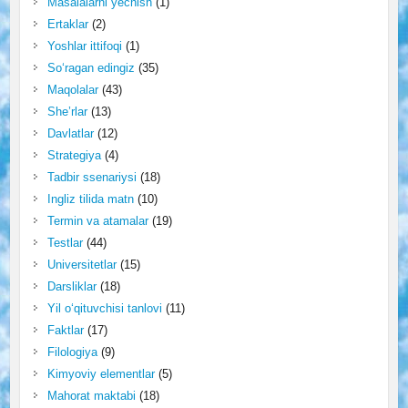
Masalalarni yechish
(1)
Ertaklar
(2)
Yoshlar ittifoqi
(1)
So‘ragan edingiz
(35)
Maqolalar
(43)
She’rlar
(13)
Davlatlar
(12)
Strategiya
(4)
Tadbir ssenariysi
(18)
Ingliz tilida matn
(10)
Termin va atamalar
(19)
Testlar
(44)
Universitetlar
(15)
Darsliklar
(18)
Yil o‘qituvchisi tanlovi
(11)
Faktlar
(17)
Filologiya
(9)
Kimyoviy elementlar
(5)
Mahorat maktabi
(18)