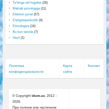
Ta’limga oid hujjatlar
(26)
Maktab psixologiga
(11)
Elektron jurnal
(57)
Energotejamkorlik
(4)
Etimologiya
(16)
Bu kun tarixda
(7)
Hazil
(1)
Политика
Карта
Контакт
конфиденциальности
сайта
© Copyright
idum.uz.
2012 -
2026.
При полном или частичном