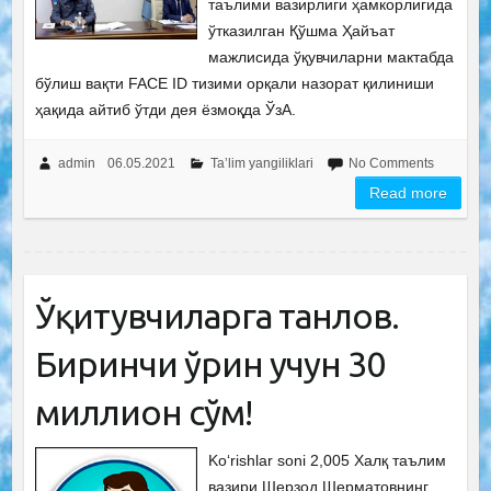
таълими вазирлиги ҳамкорлигида
ўтказилган Қўшма Ҳайъат
мажлисида ўқувчиларни мактабда
бўлиш вақти FACE ID тизими орқали назорат қилиниши
ҳақида айтиб ўтди дея ёзмоқда ЎзА.
admin
06.05.2021
Ta’lim yangiliklari
No Comments
Read more
Ўқитувчиларга танлов.
Биринчи ўрин учун 30
миллион сўм!
Ko‘rishlar soni 2,005 Халқ таълим
вазири Шерзод Шерматовнинг