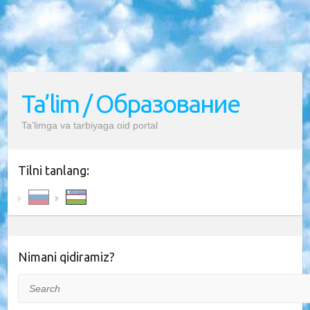
Ta’lim / Образование
Ta’limga va tarbiyaga oid portal
Tilni tanlang:
Nimani qidiramiz?
Search