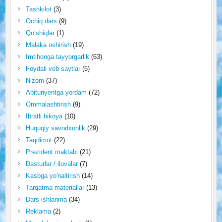
Tashkilot
(3)
Ochiq dars
(9)
Qo‘shiqlar
(1)
Malaka oshirish
(19)
Imtihonga tayyorgarlik
(63)
Foydali veb saytlar
(6)
Nizom
(37)
Abituriyentga yordam
(72)
Ommalashtirish
(9)
Ibratli hikoya
(10)
Huquqiy savodxonlik
(29)
Taqdimot
(22)
Prezident maktabi
(21)
Dasturlar / ilovalar
(7)
Kasbga yo'naltirish
(14)
Tarqatma materiallar
(13)
Dars ishlanma
(34)
Reklama
(2)