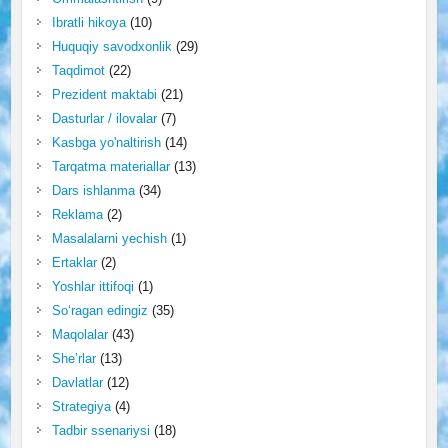
Ibratli hikoya
(10)
Huquqiy savodxonlik
(29)
Taqdimot
(22)
Prezident maktabi
(21)
Dasturlar / ilovalar
(7)
Kasbga yo'naltirish
(14)
Tarqatma materiallar
(13)
Dars ishlanma
(34)
Reklama
(2)
Masalalarni yechish
(1)
Ertaklar
(2)
Yoshlar ittifoqi
(1)
So‘ragan edingiz
(35)
Maqolalar
(43)
She’rlar
(13)
Davlatlar
(12)
Strategiya
(4)
Tadbir ssenariysi
(18)