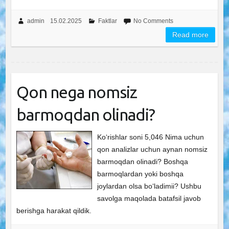
admin
15.02.2025
Faktlar
No Comments
Read more
Qon nega nomsiz
barmoqdan olinadi?
Ko‘rishlar soni 5,046 Nima uchun
qon analizlar uchun aynan nomsiz
barmoqdan olinadi? Boshqa
barmoqlardan yoki boshqa
joylardan olsa bo‘ladimii? Ushbu
savolga maqolada batafsil javob
berishga harakat qildik.