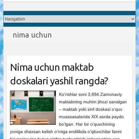
nima uchun
Nima uchun maktab
doskalari yashil rangda?
Ko‘rishlar soni 3,894 Zamonaviy
maktabning muhim jihozi sanalgan
– maktab yoki sinf doskasi o‘quv
muassasalarida XIX asrda paydo
bo‘lgan. Har bir o‘quvchining
yoniga shaxsan kelish o‘rniga endilikda o‘qituvchilar fanni