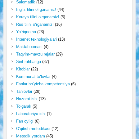
Salomatlik
(12)
Ingliz tilini o‘rganamiz!
(44)
Koreys tilini o‘rganamiz!
(5)
Rus tilini o‘rganamiz!
(16)
Yo‘riqnoma
(23)
Internet texnologiyalari
(13)
Maktab xonasi
(4)
Taqvim-mavzu rejalar
(29)
Sinf rahbariga
(37)
Kitoblar
(22)
Kommunal to‘lovlar
(4)
Fanlar bo‘yicha kompetensiya
(6)
Tanlovlar
(28)
Nazorat ishi
(13)
To‘garak
(5)
Laboratoriya ishi
(1)
Fan oyligi
(6)
O'qitish metodikasi
(12)
Metodik yordam
(45)