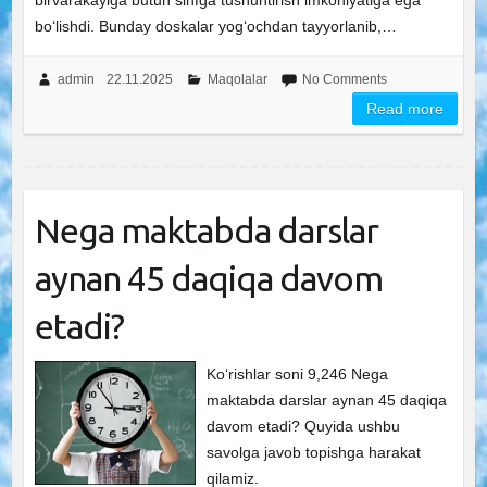
birvarakayiga butun sinfga tushuntirish imkoniyatiga ega
bo‘lishdi. Bunday doskalar yog‘ochdan tayyorlanib,…
admin
22.11.2025
Maqolalar
No Comments
Read more
Nega maktabda darslar
aynan 45 daqiqa davom
etadi?
Ko‘rishlar soni 9,246 Nega
maktabda darslar aynan 45 daqiqa
davom etadi? Quyida ushbu
savolga javob topishga harakat
qilamiz.