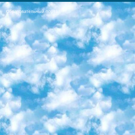
Образовательный портал
РЕСПУБЛИКА УЗБЕКИСТАН МИНИСТРЕРСТВО ДОШКОЛЬНОГО И ШКОЛЬНОГО ОБРАЗОВАНИЯ КОМАНДА в общеобразовательных учреждениях в 2023-2024 учебном году организация и проведение итоговой государственной аттестации обучающихся о Министра дошкольного и школьного образования Республики Узбекистан от 4 марта 2008 года (постановлением Минюста от 20 марта 2008 года № 1778 государственной регистрации) «Итоговое состояние учащихся общего среднего образования на основании положения об утверждении положения об аттестации общего среднего образования выпускной экзамен студентов в образовательных учреждениях в 2023-2024 учебном году В целях организации и прохождения аттестации приказываю: 1. Следующее: перечень предметов, по которым будет проводиться итоговая государственная аттестация и экзамен формы перевода согласно приложению 1; сертификаты международного образца, оценивающие уровень владения иностранными языками перечень согласно приложению 2; 2. Педагогический при специализированных образовательных учреждениях. научно-практический центр квалификации и международной оценки (Д.Давидова) 2024 г. До 25 марта: задания по предметам, по которым будет проводиться итоговая аттестация разработка и утверждение технических условий; итоговая аттестация на основании разработанного предметного задания разработка вопросов по предметам (устно и письменно), экзамен передача; общеобразовательные средние школы и специальные учебные заведения учащиеся выпускных классов школ и интернатов в агентской системе подготовка базы данных экзаменационных материалов и критериев оценки; перевод базы экзаменационных материалов на все языки обучения подать в Республиканский образовательный центр для изготовления; варианты экзаменов на основе разработанных контрольных материалов пусть будут поставлены задачи формирования. 3. Республиканский образовательный центр (Ш.Худайкулов) до 5 апреля 2024 года. до: база данных предоставленных экзаменационных материалов на все языки обучения перевод и экспертиза; для слепых, слабовидящих, глухих, слабослышащих и умственно отсталых детей учащиеся выпускных классов специализированных школ и школ-интернатов база данных экзаменационных материалов на всех преподаваемых языках подготовка критериев оценки; специализированные школы для умственно отсталых детей и технологии для учащихся выпускных классов школ-интернатов разработка соответствующих рекомендаций и критериев проведения ЕГЭ по естествознанию давать задания. 4. Педагогический при специализированных образовательных учреждениях. Научно-практический центр навыков и международной оценки (Д.Давидова), Республика образовательный центр (Худайкулов Ш.) итоговый государственный аттестационный экзамен ориентирован на творческое и логическое мышление при подготовке базы материалов учитывать введение заданий. 5. Следует отметить, что: сертификат государственного образца о знании общеобразовательного предмета и как минимум национальный уровень B1 по предметам на иностранных языках, указанным в Приложении 2. или международно признанный сертификат эквивалентного уровня студенты, изучающие определенный предмет, освобождаются от экзамена; по соответствующим предметам запланирована итоговая государственная аттестация за день до дня, путем жеребьевки Рабочей группой (в письменной форме по предметам, проводимым в форме) из числа сформированных вариантов выбрано 2 варианта; 2 выбранных варианта экзамена анонсированы на официальном сайте министерства и все выпускники по всей стране на основе этих вариантов проводит итоговую государственную аттестацию. 6. Государственное образование учащихся средних общеобразовательных учреждений. знания в соответствии с квалификационными требованиями, которые необходимо приобрести на основании стандартов итоговый (выпускной) контроль для 9 и 11 классов в целях тестирования Экзамены (далее – экзамены) состоят из предметов, перечисленных в приложении 1. будет сделано. 7. Экзамены пройдут с 26 мая по 15 июня 2024 г. (кроме науки физического воспитания). 8. Физическая для учащихся 9 классов общесредних образовательных учреждений. Экзамены по предмету «Образование, квалификация медицина» 1-6 мая 2024 года. сотрудники перевести под присмотр (с отклонениями в физическом или умственном развитии) специализированная школа для детей, школы-интернаты и со сколиозом школы-интернаты санаторного типа для больных детей исключены). 9. Он был слепым, слабовидящим и имел нарушения опорно-двигательного аппарата. экзамены в специализированных школах и интернатах для детей должны проводиться исходя из требований, предъявляемых к общеобразовательным учреждениям (физкультура кроме науки). 10. Специализированная школа для глухих и слабослышащих детей. и экзамены в интернатах и быть реализован в виде письменного теста по математике. 11. Специальность для умственно отсталых детей. Для 9 класса Родной язык и литературное письмо Государственный язык (язык обучения – узбекский). для неклассов) написано Математическое письмо Письменная/устная история Узбекистана Физическое воспитание практично Итоговый контроль Для 11 класса Написание родного языка и литературы (эссе) Математическое письмо Узбекский язык (обучение на узбекском языке) не посещающее общее среднее образование для учреждений)/Образовательное учреждение выбор письменный и устный Иностранный язык письменный/устный Письменная/устная история Узбекистана *По выбору студента:  Химия  Физика  Основы государственного права  География 10 бесплатных образовательных ресурсов - Мы составили подборку онлайн-проектов с интерактивными упражнениями, видеолекциями и статьями. Они помогут вам обрести новые и освежить старые знания бесплатно. 1. «ИНТУИТ» Старейшая образовательная площадка Рунета. Здесь вы найдёте сотни текстовых и видеокурсов на десятки различных тем — от программирования до психологии. Многие курсы подготовлены российскими университетами и крупными международными компаниями вроде Intel и Microsoft. Самостоятельное обучение бесплатное, но желающие могут оплатить услуги персональных наставников. 2. «Смартия» знакомит с актуальными профессиями и подсказывает, как им обучаться. Выбрав заинтересовавшую вас специальность — SMM-специалист, фотограф, веб-дизайнер или другую, — увидите список необходимых для неё умений. Чтобы вы могли освоить их самостоятельно, для каждого умения площадка отображает подборку ссылок на учебные материалы. Хотя «Смартия» ориентируется на русскоязычную аудиторию, часть контента всё же доступна только на английском. 3. «Лекторий Физтеха» Проект Московского физико-технического института (Физтеха). С его помощью вы можете смотреть онлайн серии лекций, записанные на видео в этом вузе. В числе доступных предметов — физика, биология, химия, информационные технологии и другие. К некоторым лекциям администрация ресурса прилагает готовые конспекты, которые можно скачивать в PDF-формате. 4. ITMOcourses Онлайн-площадка Санкт-Петербургского национального исследовательского университета информационных технологий, механики и оптики (ИТМО). Ресурс предоставляет свободный доступ к курсам, разработанным в этом вузе. Каталог материалов разбит на четыре категории: «Оптические системы и технологии», «Приборостроение и робототехника», «Информационные технологии» и «Биотехнологии». Курсы состоят из видеолекций, интерактивных демонстраций и заданий. 5. «КиберЛенинка» Электронная научная библиотека открытого доступа. Каталог площадки регулярно обрастает текстами статей из различных научных изданий. Сгруппированные по журналам и рубрикам публикации можно читать онлайн или скачивать целиком в PDF-формате. Проект нацелен на популяризацию науки за счёт открытого доступа к качественной информации. 6. «ПостНаука» На этом ресурсе публикуют подборки видеолекций, составленные экспертами из разных отраслей и объединённые общими темами. Среди них, к примеру, есть серии «Биоинформатика и геномика», «Культура средневековой Скандинавии» и Cinema Studies о теории кино. Каждая подборка лекций — логически связанная история, рассказанная экспертом от первого лица. Кроме того, на сайте появляются научно-образовательные статьи и тесты на разные темы. 7. «Newочём» Команда проекта «Newочём» отбирает самые интересные тексты из англоязычных СМИ и переводит те из них, за которые голосуют участники сообщества «ВКонтакте». По большей части это научно-популярные статьи. Редакторы придумывают лишь заголовки, в остальном содержание переводов соответствует оригиналам. Полные тексты можно читать прямо в социальной сети. 8. InternetUrok Онлайн-база материалов по основным дисциплинам школьной программы. Информация на сайте структурирована по классам, предметам и темам (урокам). Каждый урок состоит из видеолекций и конспектов. Есть также интерактивные тренажёры и тесты для закрепления пройденного материала. Даже если вы давно окончили школу, возможность повторить программу старших классов всегда может пригодиться. 9. Edutainme Ещё один ресурс об образовании. В отличие от Newtonew, как мне кажется, Edutainme больше ориентируется на представителей индустрии: педагогов, предпринимателей, разработчиков образовательных проектов. Но и любой, кто просто стремится к саморазвитию, найдёт на сайте много полезного и интересного для себя. Например, информацию о новых курсах и образовательных сервисах. 10. Newtonew Онлайн-медиа об образовании и обучении в широком смысле. Авторы Newtonew пишут об инструментах, заведениях, тактиках и стратегиях, которые помогают учить других и получать новые знания самостоятельно. На этой площадке вы найдёте новости, обзоры, аналитические мат