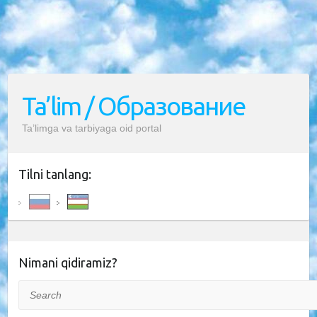
Ta’lim / Образование
Ta’limga va tarbiyaga oid portal
Tilni tanlang:
Nimani qidiramiz?
Search