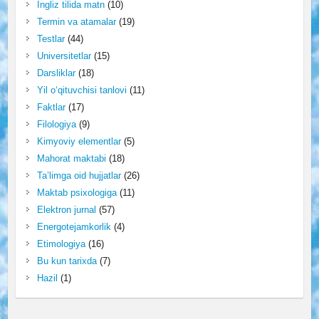
Ingliz tilida matn
(10)
Termin va atamalar
(19)
Testlar
(44)
Universitetlar
(15)
Darsliklar
(18)
Yil o‘qituvchisi tanlovi
(11)
Faktlar
(17)
Filologiya
(9)
Kimyoviy elementlar
(5)
Mahorat maktabi
(18)
Ta’limga oid hujjatlar
(26)
Maktab psixologiga
(11)
Elektron jurnal
(57)
Energotejamkorlik
(4)
Etimologiya
(16)
Bu kun tarixda
(7)
Hazil
(1)