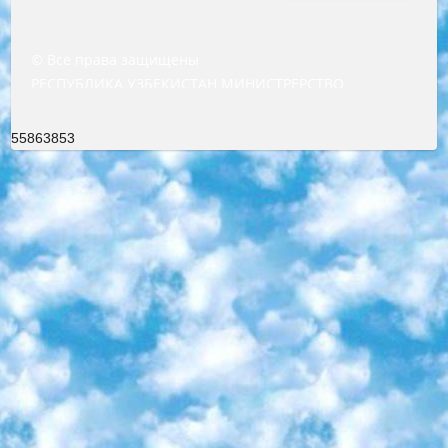
© Все права защищены
РЕСПУБЛИКА УЗБЕКИСТАН МИНИСТРЕРСТВО ДОШКОЛЬНОГО И ШКОЛЬНОГО ОБРАЗОВАНИЯ КОМАНДА в общеобразовательных учреждениях в 2023-2024 учебном году организация и проведение итоговой государственной аттестации обучающихся о Министра дошкольного и школьного образования Республики Узбекистан от 4 марта 2008 года (постановлением Минюста от 20 марта 2008 года № 1778 государственной регистрации) «Итоговое состояние учащихся общего среднего образования на основании положения об утверждении положения об аттестации общего среднего образования выпускной экзамен студентов в образовательных учреждениях в 2023-2024 учебном году В целях организации и прохождения аттестации приказываю: 1. Следующее: перечень предметов, по которым будет проводиться итоговая государственная аттестация и экзамен формы перевода согласно приложению 1; сертификаты международного образца, оценивающие уровень владения иностранными языками перечень согласно приложению 2; 2. Педагогический при специализированных образовательных учреждениях. научно-практический центр квалификации и международной оценки (Д.Давидова) 2024 г. До 25 марта: задания по предметам, по которым будет проводиться итоговая аттестация разработка и утверждение технических условий; итоговая аттестация на основании разработанного предметного задания разработка вопросов по предметам (устно и письменно), экзамен передача; общеобразовательные средние школы и специальные учебные заведения учащиеся выпускных классов школ и интернатов в агентской системе подготовка базы данных экзаменационных материалов и критериев оценки; перевод базы экзаменационных материалов на все языки обучения подать в Республиканский образовательный центр для изготовления; варианты экзаменов на основе разработанных контрольных материалов пусть будут поставлены задачи формирования. 3. Республиканский образовательный центр (Ш.Худайкулов) до 5 апреля 2024 года. до: база данных предоставленных экзаменационных материалов на все языки обучения перевод и экспертиза; для слепых, слабовидящих, глухих, слабослышащих и умственно отсталых детей учащиеся выпускных классов специализированных школ и школ-интернатов база данных экзаменационных материалов на всех преподаваемых языках подготовка критериев оценки; специализированные школы для умственно отсталых детей и технологии для учащихся выпускных классов школ-интернатов разработка соответствующих рекомендаций и критериев проведения ЕГЭ по естествознанию давать задания. 4. Педагогический при специализированных образовательных учреждениях. Научно-практический центр навыков и международной оценки (Д.Давидова), Республика образовательный центр (Худайкулов Ш.) итоговый государственный аттестационный экзамен ориентирован на творческое и логическое мышление при подготовке базы материалов учитывать введение заданий. 5. Следует отметить, что: сертификат государственного образца о знании общеобразовательного предмета и как минимум национальный уровень B1 по предметам на иностранных языках, указанным в Приложении 2. или международно признанный сертификат эквивалентного уровня студенты, изучающие определенный предмет, освобождаются от экзамена; по соответствующим предметам запланирована итоговая государственная аттестация за день до дня, путем жеребьевки Рабочей группой (в письменной форме по предметам, проводимым в форме) из числа сформированных вариантов выбрано 2 варианта; 2 выбранных варианта экзамена анонсированы на официальном сайте министерства и все выпускники по всей стране на основе этих вариантов проводит итоговую государственную аттестацию. 6. Государственное образование учащихся средних общеобразовательных учреждений. знания в соответствии с квалификационными требованиями, которые необходимо приобрести на основании стандартов итоговый (выпускной) контроль для 9 и 11 классов в целях тестирования Экзамены (далее – экзамены) состоят из предметов, перечисленных в приложении 1. будет сделано. 7. Экзамены пройдут с 26 мая по 15 июня 2024 г. (кроме науки физического воспитания). 8. Физическая для учащихся 9 классов общесредних образовательных учреждений. Экзамены по предмету «Образование, квалификация медицина» 1-6 мая 2024 года. сотрудники перевести под присмотр (с отклонениями в физическом или умственном развитии) специализированная школа для детей, школы-интернаты и со сколиозом школы-интернаты санаторного типа для больных детей исключены). 9. Он был слепым, слабовидящим и имел нарушения опорно-двигательного аппарата. экзамены в специализированных школах и интернатах для детей должны проводиться исходя из требований, предъявляемых к общеобразовательным учреждениям (физкультура кроме науки). 10. Специализированная школа для глухих и слабослышащих детей. и экзамены в интернатах и быть реализован в виде письменного теста по математике. 11. Специальность для умственно отсталых детей. Для 9 класса Родной язык и литературное письмо Государственный язык (язык обучения – узбекский). для неклассов) написано Математическое письмо Письменная/устная история Узбекистана Физическое воспитание практично Итоговый контроль Для 11 класса Написание родного языка и литературы (эссе) Математическое письмо Узбекский язык (обучение на узбекском языке) не посещающее общее среднее образование для учреждений)/Образовательное учреждение выбор письменный и устный Иностранный язык письменный/устный Письменная/устная история Узбекистана *По выбору студента:  Химия  Физика  Основы государственного права  География 10 бесплатных образовательных ресурсов - Мы составили подборку онлайн-проектов с интерактивными упражнениями, видеолекциями и статьями. Они помогут вам обрести новые и освежить старые знания бесплатно. 1. «ИНТУИТ» Старейшая образовательная площадка Рунета. Здесь вы найдёте сотни текстовых и видеокурсов на десятки различных тем — от программирования до психологии. Многие курсы подготовлены российскими университетами и крупными международными компаниями вроде Intel и Microsoft. Самостоятельное обучение бесплатное, но желающие могут оплатить услуги персональных наставников. 2. «Смартия» знакомит с актуальными профессиями и подсказывает, как им обучаться. Выбрав заинтересовавшую вас специальность — SMM-специалист, фотограф, веб-дизайнер или другую, — увидите список необходимых для неё умений. Чтобы вы могли освоить их самостоятельно, для каждого умения площадка отображает подборку ссылок на учебные материалы. Хотя «Смартия» ориентируется на русскоязычную аудиторию, часть контента всё же доступна только на английском. 3. «Лекторий Физтеха» Проект Московского физико-технического института (Физтеха). С его помощью вы можете смотреть онлайн серии лекций, записанные на видео в этом вузе. В числе доступных предметов — физика, биология, химия, информационные технологии и другие. К некоторым лекциям администрация ресурса прилагает готовые конспекты, которые можно скачивать в PDF-формате. 4. ITMOcourses Онлайн-площадка Санкт-Петербургского национального исследовательского университета информационных технологий, механики и оптики (ИТМО). Ресурс предоставляет свободный доступ к курсам, разработанным в этом вузе. Каталог материалов разбит на четыре категории: «Оптические системы и технологии», «Приборостроение и робототехника», «Информационные технологии» и «Биотехнологии». Курсы состоят из видеолекций, интерактивных демонстраций и заданий. 5. «КиберЛенинка» Электронная научная библиотека открытого доступа. Каталог площадки регулярно обрастает текстами статей из различных научных изданий. Сгруппированные по журналам и рубрикам публикации можно читать онлайн или скачивать целиком в PDF-формате. Проект нацелен на популяризацию науки за счёт открытого доступа к качественной информации. 6. «ПостНаука» На этом ресурсе публикуют подборки видеолекций, составленные экспертами из разных отраслей и объединённые общими темами. Среди них, к примеру, есть серии «Биоинформатика и геномика», «Культура средневековой Скандинавии» и Cinema Studies о теории кино. Каждая подборка лекций — логически связанная история, рассказанная экспертом от первого лица. Кроме того, на сайте появляются научно-образовательные статьи и тесты на разные темы. 7. «Newочём» Команда проекта «Newочём» отбирает самые интересные тексты из англоязычных СМИ и переводит те из них, за которые голосуют участники сообщества «ВКонтакте». По большей части это научно-популярные статьи. Редакторы придумывают лишь заголовки, в остальном содержание переводов соответствует оригиналам. Полные тексты можно читать прямо в социальной сети. 8. InternetUrok Онлайн-база материалов по основным дисциплинам школьной программы. Информация на сайте структурирована по классам, предметам и темам (урокам). Каждый урок состоит из видеолекций и конспектов. Есть также интерактивные тренажёры и тесты для закрепления пройденного материала. Даже если вы давно окончили школу, возможность повторить программу старших классов всегда может пригодиться. 9. Edutainme Ещё один ресурс об образовании. В отличие от Newtonew, как мне кажется, Edutainme больше ориентируется на представителей индустрии: педагогов, предпринимателей, разработчиков образовательных проектов. Но и любой, кто просто стремится к саморазвитию, найдёт на сайте много полезного и интересного для себя. Например, информацию о новых курсах и образовательных сервисах. 10. Newtonew Онлайн-медиа об образовании и обучении в широком смысле. Авторы Newtonew пишут об инструментах, заведениях, тактиках и стратегиях, которые помогают учить других и получать новые знания самостоятельно. На этой площадке вы найдёте новости, обзоры, аналитические мате
55863853