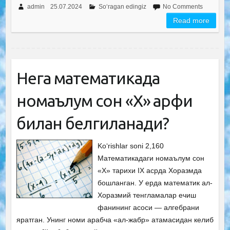
admin
25.07.2024
So‘ragan edingiz
No Comments
Read more
Нега математикада
номаълум сон «Х» ҳарфи
билан белгиланади?
Ko‘rishlar soni 2,160
Математикадаги номаълум сон
«Х» тарихи IX асрда Хоразмда
бошланган. У ерда математик ал-
Хоразмий тенгламалар ечиш
фанининг асоси — алгебрани
яратган. Унинг номи арабча «ал-жабр» атамасидан келиб