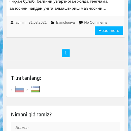
чиққан бўлиб, белгини ўзгартирган ҳолда тенглама
аъзосини чапдан ўнгга алмаштириш маъносини…
admin
31.03.2021
Etimologiya
No Comments
Read more
1
Tilni tanlang:
Nimani qidiramiz?
Search