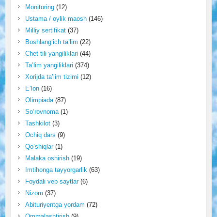
Monitoring
(12)
Ustama / oylik maosh
(146)
Milliy sertifikat
(37)
Boshlang‘ich ta’lim
(22)
Chet tili yangiliklari
(44)
Ta’lim yangiliklari
(374)
Xorijda ta’lim tizimi
(12)
E’lon
(16)
Olimpiada
(87)
So‘rovnoma
(1)
Tashkilot
(3)
Ochiq dars
(9)
Qo‘shiqlar
(1)
Malaka oshirish
(19)
Imtihonga tayyorgarlik
(63)
Foydali veb saytlar
(6)
Nizom
(37)
Abituriyentga yordam
(72)
Ommalashtirish
(9)