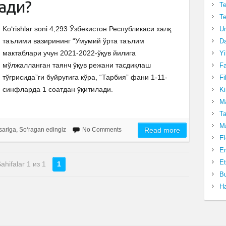
ади?
Te
Te
Ko‘rishlar soni 4,293 Ўзбекистон Республикаси халқ
Un
таълими вазирининг “Умумий ўрта таълим
Da
мактаблари учун 2021-2022-ўқув йилига
Yi
мўлжалланган таянч ўқув режани тасдиқлаш
Fa
тўғрисида”ги буйруғига кўра, “Тарбия” фани 1-11-
Fi
синфларда 1 соатдан ўқитилади.
Ki
Ma
Ta
Ma
sariga
,
So‘ragan edingiz
No Comments
Read more
El
En
Et
ahifalar 1 из 1
1
Bu
Ha