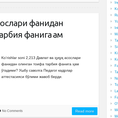
In
Ko
Ru
асослари фанидан
Yo
In
арбия фанига ҳам
Ma
Ta
Si
Ki
Ko‘rishlar soni 2,213 Давлат ва ҳуқуқ асослари
Ko
фанидан олинган тоифа тарбия фанига ҳам
Fa
ўтадими? Ушбу саволга Педагог кадрлар
Ta
аттестасияси бўлими жавоб берди.
Na
To
La
Fa
O'
M
No Comments
Read more
Mo