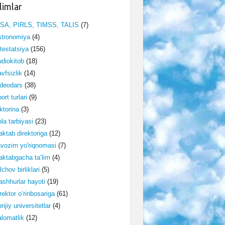
limlar
ISA, PIRLS, TIMSS, TALIS
(7)
stronomiya
(4)
testatsiya
(156)
diokitob
(18)
vfsizlik
(14)
deodars
(38)
ort turlari
(9)
ktorina
(3)
la tarbiyasi
(23)
ktab direktoriga
(12)
vozim yo'riqnomasi
(7)
ktabgacha ta’lim
(4)
lchov birliklari
(5)
shhurlar hayoti
(19)
rektor o‘rinbosariga
(61)
rijiy universitetlar
(4)
lomatlik
(12)