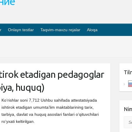
ание
r
Onlayn testlar
Taqvim-mavzu rejalar
Aloqa
htirok etadigan pedagoglar
Til
rbiya, huquq)
Ko‘rishlar soni 7,712 Ushbu sahifada attestatsiyada
ishtirok etadigan umumta’lim maktablarining tarix,
Nim
tarbiya, davlat va huquq asoslari fanlari o‘qituvchilari
Sea
ro‘yxati keltirilgan.