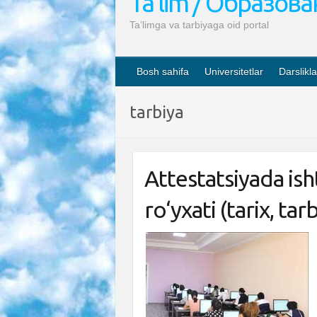
Ta’lim / Образов
Ta’limga va tarbiyaga oid portal
Bosh sahifa
Universitetlar
Darslikla
tarbiya
Attestatsiyada is
ro‘yxati (tarix, ta