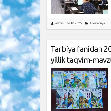
admin
24.10.2025
Attestatsiya
Tarbiya fanidan 2
yillik taqvim-mavz