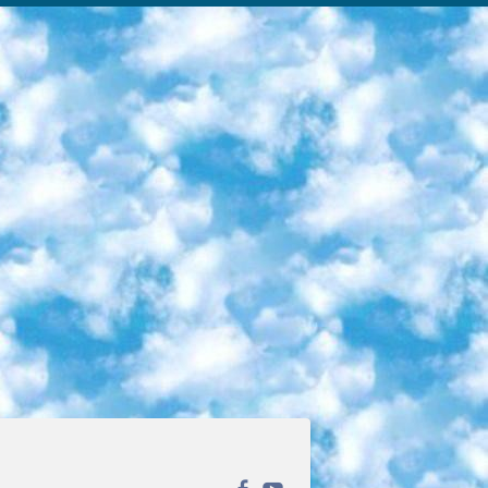
ека открытого доступа. Каталог площадки регулярно обрастает текстами статей из различных научных изданий. Сгруппированные по журналам и рубрикам публикации можно читать онлайн или скачивать целиком в PDF-формате. Проект нацелен на популяризацию науки за счёт открытого доступа к качественной информации. 6. «ПостНаука» На этом ресурсе публикуют подборки видеолекций, составленные экспертами из разных отраслей и объединённые общими темами. Среди них, к примеру, есть серии «Биоинформатика и геномика», «Культура средневековой Скандинавии» и Cinema Studies о теории кино. Каждая подборка лекций — логически связанная история, рассказанная экспертом от первого лица. Кроме того, на сайте появляются научно-образовательные статьи и тесты на разные темы. 7. «Newочём» Команда проекта «Newочём» отбирает самые интересные тексты из англоязычных СМИ и переводит те из них, за которые голосуют участники сообщества «ВКонтакте». По большей части это научно-популярные статьи. Редакторы придумывают лишь заголовки, в остальном содержание переводов соответствует оригиналам. Полные тексты можно читать прямо в социальной сети. 8. InternetUrok Онлайн-база материалов по основным дисциплинам школьной программы. Информация на сайте структурирована по классам, предметам и темам (урокам). Каждый урок состоит из видеолекций и конспектов. Есть также интерактивные тренажёры и тесты для закрепления пройденного материала. Даже если вы давно окончили школу, возможность повторить программу старших классов всегда может пригодиться. 9. Edutainme Ещё один ресурс об образовании. В отличие от Newtonew, как мне кажется, Edutainme больше ориентируется на представителей индустрии: педагогов, предпринимателей, разработчиков образовательных проектов. Но и любой, кто просто стремится к саморазвитию, найдёт на сайте много полезного и интересного для себя. Например, информацию о новых курсах и образовательных сервисах. 10. Newtonew Онлайн-медиа об образовании и обучении в широком смысле. Авторы Newtonew пишут об инструментах, заведениях, тактиках и стратегиях, которые помогают учить других и получать новые знания самостоятельно. На этой площадке вы найдёте новости, обзоры, аналитические мат