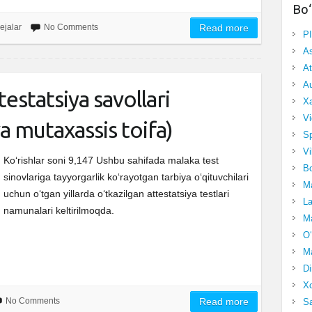
Bo‘
ejalar
No Comments
Read more
P
A
At
Au
testatsiya savollari
Xa
Vi
 va mutaxassis toifa)
Sp
Vi
Ko‘rishlar soni 9,147 Ushbu sahifada malaka test
Bo
sinovlariga tayyorgarlik ko‘rayotgan tarbiya o‘qituvchilari
Ma
uchun o‘tgan yillarda o‘tkazilgan attestatsiya testlari
La
namunalari keltirilmoqda.
Ma
O‘
Ma
Di
Xo
No Comments
Read more
Sa