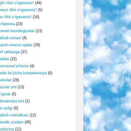
gliz tilini o‘rganamiz!
(44)
reys tilini o‘rganamiz!
(5)
s tilini o‘rganamiz!
(16)
‘riqnoma
(23)
ternet texnologiyalari
(13)
ktab xonasi
(4)
qvim-mavzu rejalar
(29)
nf rahbariga
(37)
toblar
(22)
mmunal to‘lovlar
(4)
nlar bo‘yicha kompetensiya
(6)
nlovlar
(28)
zorat ishi
(13)
‘garak
(5)
boratoriya ishi
(1)
n oyligi
(6)
qitish metodikasi
(12)
etodik yordam
(45)
nitoring
(12)