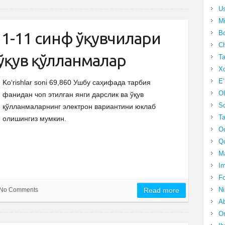
Us
Mi
Bo
1-11 синф ўқувчилари
Ch
 ўқув қўлланмалар
Ta
Xo
E’
Ko‘rishlar soni 69,860 Ушбу саҳифада тарбия
Ol
фанидан чоп этилган янги дарслик ва ўқув
S
қўлланмаларнинг электрон вариантини юклаб
Ta
олишингиз мумкин.
Oc
Qo
Ma
Im
Fo
N
No Comments
Read more
Ab
Om