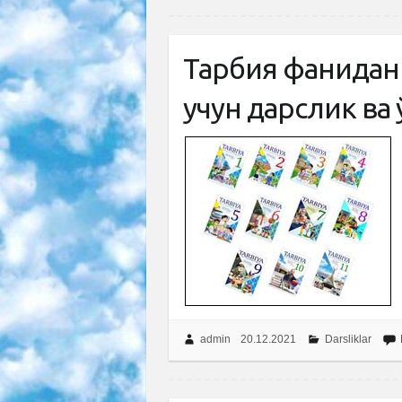
Тарбия фанидан 
учун дарслик ва
admin
20.12.2021
Darsliklar