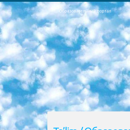
Образовательный портал
РЕСПУБЛИКА УЗБЕКИСТАН МИНИСТРЕРСТВО ДОШКОЛЬНОГО И ШКОЛЬНОГО ОБРАЗОВАНИЯ КОМАНДА в общеобразовательных учреждениях в 2023-2024 учебном году организация и проведение итоговой государственной аттестации обучающихся о Министра дошкольного и школьного образования Республики Узбекистан от 4 марта 2008 года (постановлением Минюста от 20 марта 2008 года № 1778 государственной регистрации) «Итоговое состояние учащихся общего среднего образования на основании положения об утверждении положения об аттестации общего среднего образования выпускной экзамен студентов в образовательных учреждениях в 2023-2024 учебном году В целях организации и прохождения аттестации приказываю: 1. Следующее: перечень предметов, по которым будет проводиться итоговая государственная аттестация и экзамен формы перевода согласно приложению 1; сертификаты международного образца, оценивающие уровень владения иностранными языками перечень согласно приложению 2; 2. Педагогический при специализированных образовательных учреждениях. научно-практический центр квалификации и международной оценки (Д.Давидова) 2024 г. До 25 марта: задания по предметам, по которым будет проводиться итоговая аттестация разработка и утверждение технических условий; итоговая аттестация на основании разработанного предметного задания разработка вопросов по предметам (устно и письменно), экзамен передача; общеобразовательные средние школы и специальные учебные заведения учащиеся выпускных классов школ и интернатов в агентской системе подготовка базы данных экзаменационных материалов и критериев оценки; перевод базы экзаменационных материалов на все языки обучения подать в Республиканский образовательный центр для изготовления; варианты экзаменов на основе разработанных контрольных материалов пусть будут поставлены задачи формирования. 3. Республиканский образовательный центр (Ш.Худайкулов) до 5 апреля 2024 года. до: база данных предоставленных экзаменационных материалов на все языки обучения перевод и экспертиза; для слепых, слабовидящих, глухих, слабослышащих и умственно отсталых детей учащиеся выпускных классов специализированных школ и школ-интернатов база данных экзаменационных материалов на всех преподаваемых языках подготовка критериев оценки; специализированные школы для умственно отсталых детей и технологии для учащихся выпускных классов школ-интернатов разработка соответствующих рекомендаций и критериев проведения ЕГЭ по естествознанию давать задания. 4. Педагогический при специализированных образовательных учреждениях. Научно-практический центр навыков и международной оценки (Д.Давидова), Республи