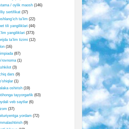
tama / oylik maosh
(146)
lliy sertifikat
(37)
shlang‘ich ta’lim
(22)
et tili yangiliklari
(44)
’lim yangiliklari
(373)
rijda ta’lim tizimi
(12)
lon
(16)
impiada
(87)
o‘rovnoma
(1)
shkilot
(3)
hiq dars
(9)
‘shiqlar
(1)
laka oshirish
(19)
tihonga tayyorgarlik
(63)
ydali veb saytlar
(6)
izom
(37)
ituriyentga yordam
(72)
malashtirish
(9)