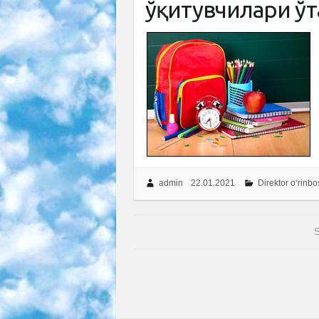
ўқитувчилари ўт
admin
22.01.2021
Direktor o‘rinbo
S