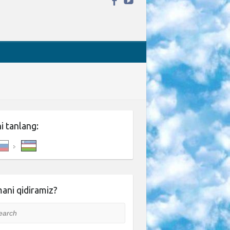
ni tanlang:
ani qidiramiz?
rch