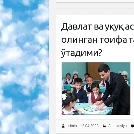
Давлат ва ҳуқуқ 
олинган тоифа т
ўтадими?
admin
12.04.2023
Attestatsiya