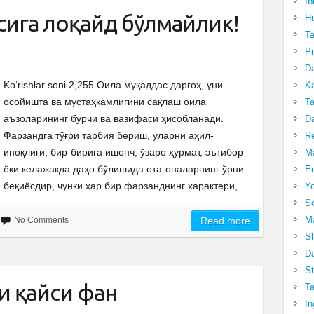
Ib
ига лоқайд бўлмайлик!
Hu
T
Pr
Da
Ko‘rishlar soni 2,255 Оила муқаддас даргоҳ, уни
Ka
осойишта ва мустаҳкамлигини сақлаш оила
Ta
аъзоларининг бурчи ва вазифаси ҳисобланади.
Da
Фарзандга тўғри тарбия бериш, уларни аҳил-
R
иноқлиги, бир-бирига ишонч, ўзаро ҳурмат, эътибор
Ma
ёки келажакда даҳо бўлишида ота-оналарнинг ўрни
Er
беқиёсдир, чунки ҳар бир фарзанднинг характери,…
Yo
So
Ma
No Comments
Read more
Sh
Da
St
и қайси фан
Ta
In