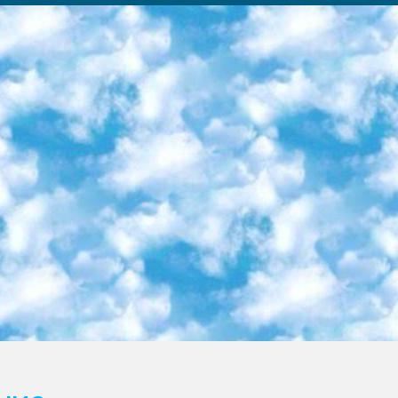
ка образовательный центр (Худайкулов Ш.) итоговый государственный аттестационный экзамен ориентирован на творческое и логическое мышление при подготовке базы материалов учитывать введение заданий. 5. Следует отметить, что: сертификат государственного образца о знании общеобразовательного предмета и как минимум национальный уровень B1 по предметам на иностранных языках, указанным в Приложении 2. или международно признанный сертификат эквивалентного уровня студенты, изучающие определенный предмет, освобождаются от экзамена; по соответствующим предметам запланирована итоговая государственная аттестация за день до дня, путем жеребьевки Рабочей группой (в письменной форме по предметам, проводимым в форме) из числа сформированных вариантов выбрано 2 варианта; 2 выбранных варианта экзамена анонсированы на официальном сайте министерства и все выпускники по всей стране на основе этих вариантов проводит итоговую государственную аттестацию. 6. Государственное образование учащихся средних общеобразовательных учреждений. знания в соответствии с квалификационными требованиями, которые необходимо приобрести на основании стандартов итоговый (выпускной) контроль для 9 и 11 классов в целях тестирования Экзамены (далее – экзамены) состоят из предметов, перечисленных в приложении 1. будет сделано. 7. Экзамены пройдут с 26 мая по 15 июня 2024 г. (кроме науки физического воспитания). 8. Физическая для учащихся 9 классов общесредних образовательных учреждений. Экзамены по предмету «Образование, квалификация медицина» 1-6 мая 2024 года. сотрудники перевести под присмотр (с отклонениями в физическом или умственном развитии) специализированная школа для детей, школы-интернаты и со сколиозом школы-интернаты санаторного типа для больных детей исключены). 9. Он был слепым, слабовидящим и имел нарушения опорно-двигательного аппарата. экзамены в специализированных школах и интернатах для детей должны проводиться исходя из требований, предъявляемых к общеобразовательным учреждениям (физкультура кроме науки). 10. Специализированная школа для глухих и слабослышащих детей. и экзамены в интернатах и быть реализован в виде письменного теста по математике. 11. Специальность для умственно отсталых детей. Для 9 класса Родной язык и литературное письмо Государственный язык (язык обучения – узбекский). для неклассов) написано Математическое письмо Письменная/устная история Узбекистана Физическое воспитание практично Итоговый контроль Для 11 класса Написание родного языка и литературы (эссе) Математическое письмо Узбекский язык (обучение на узбекском языке) не посещающее общее среднее образование для учреждений)/Образовательное учреждение выбор письменный и устный Иностранный язык письменный/устный Письменная/устная история Узбекистана *По выбору студента:  Химия  Физика  Основы государственного права  География 10 бесплатных образовательных ресурсов - Мы составили подборку онлайн-проектов с интерактивными упражнениями, видеолекциями и статьями. Они помогут вам обрести новые и освежить старые знания бесплатно. 1. «ИНТУИТ» Старейшая образовательная площадка Рунета. Здесь вы найдёте сотни текстовых и видеокурсов на десятки различных тем — от программирования до психологии. Многие курсы подготовлены российскими университетами и крупными международными компаниями вроде Intel и Microsoft. Самостоятельное обучение бесплатное, но желающие могут оплатить услуги персональных наставников. 2. «Смартия» знакомит с актуальными профессиями и подсказывает, как им обучаться. Выбрав заинтересовавшую вас специальность — SMM-специалист, фотограф, веб-дизайнер или другую, — увидите список необходимых для неё умений. Чтобы вы могли освоить их самостоятельно, для каждого умения площадка отображает подборку ссылок на учебные материалы. Хотя «Смартия» ориентируется на русскоязычную аудиторию, часть контента всё же доступна только на английском. 3. «Лекторий Физтеха» Проект Московского физико-технического института (Физтеха). С его помощью вы можете смотреть онлайн серии лекций, записанные на видео в этом вузе. В числе доступных предметов — физика, биология, химия, информационные технологии и другие. К некоторым лекциям администрация ресурса прилагает готовые конспекты, которые можно скачивать в PDF-формате. 4. ITMOcourses Онлайн-площадка Санкт-Петербургского национального исследовательского университета информационных технологий, механики и оптики (ИТМО). Ресурс предоставляет свободный доступ к курсам, разработанным в этом вузе. Каталог материалов разбит на четыре категории: «Оптические системы и технологии», «Приборостроение и робототехника», «Информационные технологии» и «Биотехнологии». Курсы состоят из видеолекций, интерактивных демонстраций и заданий. 5. «КиберЛенинка» Электронная научная библиот