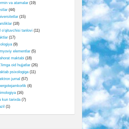
rmin va atamalar
(19)
stlar
(44)
iversitetlar
(15)
rsliklar
(18)
l o‘qituvchisi tanlovi
(11)
ktlar
(17)
lologiya
(9)
myoviy elementlar
(5)
horat maktabi
(18)
’limga oid hujjatlar
(26)
ktab psixologiga
(11)
ektron jurnal
(57)
ergotejamkorlik
(4)
imologiya
(16)
 kun tarixda
(7)
zil
(1)