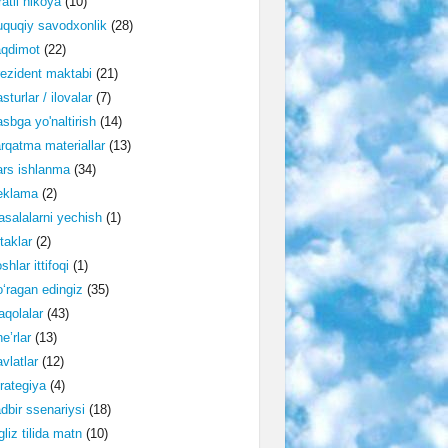
ratli hikoya
(10)
quqiy savodxonlik
(28)
aqdimot
(22)
ezident maktabi
(21)
sturlar / ilovalar
(7)
sbga yo'naltirish
(14)
rqatma materiallar
(13)
rs ishlanma
(34)
eklama
(2)
salalarni yechish
(1)
taklar
(2)
shlar ittifoqi
(1)
‘ragan edingiz
(35)
qolalar
(43)
e’rlar
(13)
vlatlar
(12)
rategiya
(4)
dbir ssenariysi
(18)
gliz tilida matn
(10)