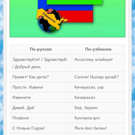
По-русски
По-узбекски
Здравствуйте! / Здравствуй!
Ассалому алайкум!
/ Добрый день
Привет! Как дела?
Салом! Ишлар қалай?
Прости. Извини
Кечирасиз, узр
Извините
Кечирасиз
Давай. Дай
Бер, беринг
Позвони
Кунгироқ қил
С Новым Годом!
Янги йил билан!