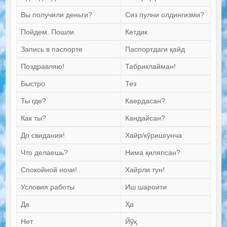
Вы получили деньги?
Сиз пулни олдингизми?
Пойдем. Пошли
Кетдик
Запись в паспорте
Паспортдаги қайд
Поздравляю!
Табриклайман!
Быстро
Тез
Ты где?
Каердасан?
Как ты?
Кандайсан?
До свидания!
Хайр/кўришгунча
Что делаешь?
Нима қиляпсан?
Спокойной ночи!
Хайрли тун!
Условия работы
Иш шароити
Да
Ҳа
Нет
Йўқ