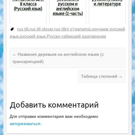
8 класса
русском и
и литературе
(Русский язык)
английском
языке (2-часть)
rus tili
,
rus tili slovar
,
rus tilini o'rganamiz
,
изучаем русский
язык
,
русский язык
,
Русско-узбекский разговорник
←
Названия деревьев на английском языке (с
транскрипцией)
Таблица степеней
→
Добавить комментарий
Для отправки комментария вам необходимо
авторизоваться
.