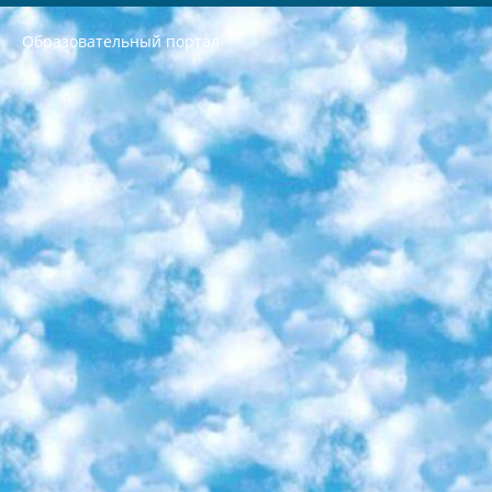
Образовательный портал
РЕСПУБЛИКА УЗБЕКИСТАН МИНИСТРЕРСТВО ДОШКОЛЬНОГО И ШКОЛЬНОГО ОБРАЗОВАНИЯ КОМАНДА в общеобразовательных учреждениях в 2023-2024 учебном году организация и проведение итоговой государственной аттестации обучающихся о Министра дошкольного и школьного образования Республики Узбекистан от 4 марта 2008 года (постановлением Минюста от 20 марта 2008 года № 1778 государственной регистрации) «Итоговое состояние учащихся общего среднего образования на основании положения об утверждении положения об аттестации общего среднего образования выпускной экзамен студентов в образовательных учреждениях в 2023-2024 учебном году В целях организации и прохождения аттестации приказываю: 1. Следующее: перечень предметов, по которым будет проводиться итоговая государственная аттестация и экзамен формы перевода согласно приложению 1; сертификаты международного образца, оценивающие уровень владения иностранными языками перечень согласно приложению 2; 2. Педагогический при специализированных образовательных учреждениях. научно-практический центр квалификации и международной оценки (Д.Давидова) 2024 г. До 25 марта: задания по предметам, по которым будет проводиться итоговая аттестация разработка и утверждение технических условий; итоговая аттестация на основании разработанного предметного задания разработка вопросов по предметам (устно и письменно), экзамен передача; общеобразовательные средние школы и специальные учебные заведения учащиеся выпускных классов школ и интернатов в агентской системе подготовка базы данных экзаменационных материалов и критериев оценки; перевод базы экзаменационных материалов на все языки обучения подать в Республиканский образовательный центр для изготовления; варианты экзаменов на основе разработанных контрольных материалов пусть будут поставлены задачи формирования. 3. Республиканский образовательный центр (Ш.Худайкулов) до 5 апреля 2024 года. до: база данных предоставленных экзаменационных материалов на все языки обучения перевод и экспертиза; для слепых, слабовидящих, глухих, слабослышащих и умственно отсталых детей учащиеся выпускных классов специализированных школ и школ-интернатов база данных экзаменационных материалов на всех преподаваемых языках подготовка критериев оценки; специализированные школы для умственно отсталых детей и технологии для учащихся выпускных классов школ-интернатов разработка соответствующих рекомендаций и критериев проведения ЕГЭ по естествознанию давать задания. 4. Педагогический при специализированных образовательных учреждениях. Научно-практический центр навыков и международной оценки (Д.Давидова), Республика образовательный центр (Худайкулов Ш.) итоговый государственный аттестационный экзамен ориентирован на творческое и логическое мышление при подготовке базы материалов учитывать введение заданий. 5. Следует отметить, что: сертификат государственного образца о знании общеобразовательного предмета и как минимум национальный уровень B1 по предметам на иностранных языках, указанным в Приложении 2. или международно признанный сертификат эквивалентного уровня студенты, изучающие определенный предмет, освобождаются от экзамена; по соответствующим предметам запланирована итоговая государственная аттестация за день до дня, путем жеребьевки Рабочей группой (в письменной форме по предметам, проводимым в форме) из числа сформированных вариантов выбрано 2 варианта; 2 выбранных варианта экзамена анонсированы на официальном сайте министерства и все выпускники по всей стране на основе этих вариантов проводит итоговую государственную аттестацию. 6. Государственное образование учащихся средних общеобразовательных учреждений. знания в соответствии с квалификационными требованиями, которые необходимо приобрести на основании стандартов итоговый (выпускной) контроль для 9 и 11 классов в целях тестирования Экзамены (далее – экзамены) состоят из предметов, перечисленных в приложении 1. будет сделано. 7. Экзамены пройдут с 26 мая по 15 июня 2024 г. (кроме науки физического воспитания). 8. Физическая для учащихся 9 классов общесредних образовательных учреждений. Экзамены по предмету «Образование, квалификация медицина» 1-6 мая 2024 года. сотрудники перевести под присмотр (с отклонениями в физическом или умственном развитии) специализированная школа для детей, школы-интернаты и со сколиозом школы-интернаты санаторного типа для больных детей исключены). 9. Он был слепым, слабовидящим и имел нарушения опорно-двигательного аппарата. экзамены в специализированных школах и интернатах для детей должны проводиться исходя из требований, предъявляемых к общеобразовательным учреждениям (физкультура кроме науки). 10. Специализированная школа для глухих и слабослышащих детей. и экзамены в интернатах и быть реализован в виде письменного теста по математике. 11. Специальность для умственно отсталых детей. Для 9 класса Родной язык и литературное письмо Государственный язык (язык обучения – узбекский). для неклассов) написано Математическое письмо Письменная/устная история Узбекистана Физическое воспитание практично Итоговый контроль Для 11 класса Написание родного языка и литературы (эссе) Математическое письмо Узбекский язык (обучение на узбекском языке) не посещающее общее среднее образование для учреждений)/Образовательное учреждение выбор письменный и устный Иностранный язык письменный/устный Письменная/устная история Узбекистана *По выбору студента:  Химия  Физика  Основы государственного права  География 10 бесплатных образовательных ресурсов - Мы составили подборку онлайн-проектов с интерактивными упражнениями, видеолекциями и статьями. Они помогут вам обрести новые и освежить старые знания бесплатно. 1. «ИНТУИТ» Старейшая образовательная площадка Рунета. Здесь вы найдёте сотни текстовых и видеокурсов на десятки различных тем — от программирования до психологии. Многие курсы подготовлены российскими университетами и крупными международными компаниями вроде Intel и Microsoft. Самостоятельное обучение бесплатное, но желающие могут оплатить услуги персональных наставников. 2. «Смартия» знакомит с актуальными профессиями и подсказывает, как им обучаться. Выбрав заинтересовавшую вас специальность — SMM-специалист, фотограф, веб-дизайнер или другую, — увидите список необходимых для неё умений. Чтобы вы могли освоить их самостоятельно, для каждого умения площадка отображает подборку ссылок на учебные материалы. Хотя «Смартия» ориентируется на русскоязычную аудиторию, часть контента всё же доступна только на английском. 3. «Лекторий Физтеха» Проект Московского физико-технического института (Физтеха). С его помощью вы можете смотреть онлайн серии лекций, записанные на видео в этом вузе. В числе доступных предметов — физика, биология, химия, информационные технологии и другие. К некоторым лекциям администрация ресурса прилагает готовые конспекты, которые можно скачивать в PDF-формате. 4. ITMOcourses Онлайн-площадка Санкт-Петербургского национального исследовательского университета информационных технологий, механики и оптики (ИТМО). Ресурс предоставляет свободный доступ к курсам, разработанным в этом вузе. Каталог материалов разбит на четыре категории: «Оптические системы и технологии», «Приборостроение и робототехника», «Информационные технологии» и «Биотехнологии». Курсы состоят из видеолекций, интерактивных демонстраций и заданий. 5. «КиберЛенинка» Электронная научная библиотека открытого доступа. Каталог площадки регулярно обрастает текстами статей из различных научных изданий. Сгруппированные по журналам и рубрикам публикации можно читать онлайн или скачивать целиком в PDF-формате. Проект нацелен на популяризацию науки за счёт открытого доступа к качественной информации. 6. «ПостНаука» На этом ресурсе публикуют подборки видеолекций, составленные экспертами из разных отраслей и объединённые общими темами. Среди них, к примеру, есть серии «Биоинформатика и геномика», «Культура средневековой Скандинавии» и Cinema Studies о теории кино. Каждая подборка лекций — логически связанная история, рассказанная экспертом от первого лица. Кроме того, на сайте появляются научно-образовательные статьи и тесты на разные темы. 7. «Newочём» Команда проекта «Newочём» отбирает самые интересные тексты из англоязычных СМИ и переводит те из них, за которые голосуют участники сообщества «ВКонтакте». По большей части это научно-популярные статьи. Редакторы придумывают лишь заголовки, в остальном содержание переводов соответствует оригиналам. Полные тексты можно читать прямо в социальной сети. 8. InternetUrok Онлайн-база материалов по основным дисциплинам школьной программы. Информация на сайте структурирована по классам, предметам и темам (урокам). Каждый урок состоит из видеолекций и конспектов. Есть также интерактивные тренажёры и тесты для закрепления пройденного материала. Даже если вы давно окончили школу, возможность повторить программу старших классов всегда может пригодиться. 9. Edutainme Ещё один ресурс об образовании. В отличие от Newtonew, как мне кажется, Edutainme больше ориентируется на представителей индустрии: педагогов, предпринимателей, разработчиков образовательных проектов. Но и любой, кто просто стремится к саморазвитию, найдёт на сайте много полезного и интересного для себя. Например, информацию о новых курсах и образовательных сервисах. 10. Newtonew Онлайн-медиа об образовании и обучении в широком смысле. Авторы Newtonew пишут об инструментах, заведениях, тактиках и стратегиях, которые помогают учить других и получать новые знания самостоятельно. На этой площадке вы найдёте новости, обзоры, аналитические мат