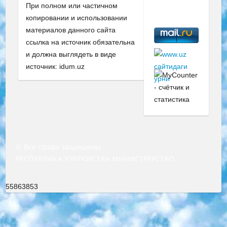
При полном или частичном
копировании и использовании
материалов данного сайта
ссылка на источник обязательна
и должна выглядеть в виде
источник: idum.uz
© Все права защищены
РЕСПУБЛИКА УЗБЕКИСТАН МИНИСТРЕРСТВО ДОШКОЛЬНОГО И ШКОЛЬНОГО ОБРАЗОВАНИЯ КОМАНДА в общеобразовательных учреждениях в 2023-2024 учебном году организация и проведение итоговой государственной аттестации обучающихся о Министра дошкольного и школьного образования Республики Узбекистан от 4 марта 2008 года (постановлением Минюста от 20 марта 2008 года № 1778 государственной регистрации) «Итоговое состояние учащихся общего среднего образования на основании положения об утверждении положения об аттестации общего среднего образования выпускной экзамен студентов в образовательных учреждениях в 2023-2024 учебном году В целях организации и прохождения аттестации приказываю: 1. Следующее: перечень предметов, по которым будет проводиться итоговая государственная аттестация и экзамен формы перевода согласно приложению 1; сертификаты международного образца, оценивающие уровень владения иностранными языками перечень согласно приложению 2; 2. Педагогический при специализированных образовательных учреждениях. научно-практический центр квалификации и международной оценки (Д.Давидова) 2024 г. До 25 марта: задания по предметам, по которым будет проводиться итоговая аттестация разработка и утверждение технических условий; итоговая аттестация на основании разработанного предметного задания разработка вопросов по предметам (устно и письменно), экзамен передача; общеобразовательные средние школы и специальные учебные заведения учащиеся выпускных классов школ и интернатов в агентской системе подготовка базы данных экзаменационных материалов и критериев оценки; перевод базы экзаменационных материалов на все языки обучения подать в Республиканский образовательный центр для изготовления; варианты экзаменов на основе разработанных контрольных материалов пусть будут поставлены задачи формирования. 3. Республиканский образовательный центр (Ш.Худайкулов) до 5 апреля 2024 года. до: база данных предоставленных экзаменационных материалов на все языки обучения перевод и экспертиза; для слепых, слабовидящих, глухих, слабослышащих и умственно отсталых детей учащиеся выпускных классов специализированных школ и школ-интернатов база данных экзаменационных материалов на всех преподаваемых языках подготовка критериев оценки; специализированные школы для умственно отсталых детей и технологии для учащихся выпускных классов школ-интернатов разработка соответствующих рекомендаций и критериев проведения ЕГЭ по естествознанию давать задания. 4. Педагогический при специализированных образовательных учреждениях. Научно-практический центр навыков и международной оценки (Д.Давидова), Республика образовательный центр (Худайкулов Ш.) итоговый государственный аттестационный экзамен ориентирован на творческое и логическое мышление при подготовке базы материалов учитывать введение заданий. 5. Следует отметить, что: сертификат государственного образца о знании общеобразовательного предмета и как минимум национальный уровень B1 по предметам на иностранных языках, указанным в Приложении 2. или международно признанный сертификат эквивалентного уровня студенты, изучающие определенный предмет, освобождаются от экзамена; по соответствующим предметам запланирована итоговая государственная аттестация за день до дня, путем жеребьевки Рабочей группой (в письменной форме по предметам, проводимым в форме) из числа сформированных вариантов выбрано 2 варианта; 2 выбранных варианта экзамена анонсированы на официальном сайте министерства и все выпускники по всей стране на основе этих вариантов проводит итоговую государственную аттестацию. 6. Государственное образование учащихся средних общеобразовательных учреждений. знания в соответствии с квалификационными требованиями, которые необходимо приобрести на основании стандартов итоговый (выпускной) контроль для 9 и 11 классов в целях тестирования Экзамены (далее – экзамены) состоят из предметов, перечисленных в приложении 1. будет сделано. 7. Экзамены пройдут с 26 мая по 15 июня 2024 г. (кроме науки физического воспитания). 8. Физическая для учащихся 9 классов общесредних образовательных учреждений. Экзамены по предмету «Образование, квалификация медицина» 1-6 мая 2024 года. сотрудники перевести под присмотр (с отклонениями в физическом или умственном развитии) специализированная школа для детей, школы-интернаты и со сколиозом школы-интернаты санаторного типа для больных детей исключены). 9. Он был слепым, слабовидящим и имел нарушения опорно-двигательного аппарата. экзамены в специализированных школах и интернатах для детей должны проводиться исходя из требований, предъявляемых к общеобразовательным учреждениям (физкультура кроме науки). 10. Специализированная школа для глухих и слабослышащих детей. и экзамены в интернатах и быть реализован в виде письменного теста по математике. 11. Специальность для умственно отсталых детей. Для 9 класса Родной язык и литературное письмо Государственный язык (язык обучения – узбекский). для неклассов) написано Математическое письмо Письменная/устная история Узбекистана Физическое воспитание практично Итоговый контроль Для 11 класса Написание родного языка и литературы (эссе) Математическое письмо Узбекский язык (обучение на узбекском языке) не посещающее общее среднее образование для учреждений)/Образовательное учреждение выбор письменный и устный Иностранный язык письменный/устный Письменная/устная история Узбекистана *По выбору студента:  Химия  Физика  Основы государственного права  География 10 бесплатных образовательных ресурсов - Мы составили подборку онлайн-проектов с интерактивными упражнениями, видеолекциями и статьями. Они помогут вам обрести новые и освежить старые знания бесплатно. 1. «ИНТУИТ» Старейшая образовательная площадка Рунета. Здесь вы найдёте сотни текстовых и видеокурсов на десятки различных тем — от программирования до психологии. Многие курсы подготовлены российскими университетами и крупными международными компаниями вроде Intel и Microsoft. Самостоятельное обучение бесплатное, но желающие могут оплатить услуги персональных наставников. 2. «Смартия» знакомит с актуальными профессиями и подсказывает, как им обучаться. Выбрав заинтересовавшую вас специальность — SMM-специалист, фотограф, веб-дизайнер или другую, — увидите список необходимых для неё умений. Чтобы вы могли освоить их самостоятельно, для каждого умения площадка отображает подборку ссылок на учебные материалы. Хотя «Смартия» ориентируется на русскоязычную аудиторию, часть контента всё же доступна только на английском. 3. «Лекторий Физтеха» Проект Московского физико-технического института (Физтеха). С его помощью вы можете смотреть онлайн серии лекций, записанные на видео в этом вузе. В числе доступных предметов — физика, биология, химия, информационные технологии и другие. К некоторым лекциям администрация ресурса прилагает готовые конспекты, которые можно скачивать в PDF-формате. 4. ITMOcourses Онлайн-площадка Санкт-Петербургского национального исследовательского университета информационных технологий, механики и оптики (ИТМО). Ресурс предоставляет свободный доступ к курсам, разработанным в этом вузе. Каталог материалов разбит на четыре категории: «Оптические системы и технологии», «Приборостроение и робототехника», «Информационные технологии» и «Биотехнологии». Курсы состоят из видеолекций, интерактивных демонстраций и заданий. 5. «КиберЛенинка» Электронная научная библиотека открытого доступа. Каталог площадки регулярно обрастает текстами статей из различных научных изданий. Сгруппированные по журналам и рубрикам публикации можно читать онлайн или скачивать целиком в PDF-формате. Проект нацелен на популяризацию науки за счёт открытого доступа к качественной информации. 6. «ПостНаука» На этом ресурсе публикуют подборки видеолекций, составленные экспертами из разных отраслей и объединённые общими темами. Среди них, к примеру, есть серии «Биоинформатика и геномика», «Культура средневековой Скандинавии» и Cinema Studies о теории кино. Каждая подборка лекций — логически связанная история, рассказанная экспертом от первого лица. Кроме того, на сайте появляются научно-образовательные статьи и тесты на разные темы. 7. «Newочём» Команда проекта «Newочём» отбирает самые интересные тексты из англоязычных СМИ и переводит те из них, за которые голосуют участники сообщества «ВКонтакте». По большей части это научно-популярные статьи. Редакторы придумывают лишь заголовки, в остальном содержание переводов соответствует оригиналам. Полные тексты можно читать прямо в социальной сети. 8. InternetUrok Онлайн-база материалов по основным дисциплинам школьной программы. Информация на сайте структурирована по классам, предметам и темам (урокам). Каждый урок состоит из видеолекций и конспектов. Есть также интерактивные тренажёры и тесты для закрепления пройденного материала. Даже если вы давно окончили школу, возможность повторить программу старших классов всегда может пригодиться. 9. Edutainme Ещё один ресурс об образовании. В отличие от Newtonew, как мне кажется, Edutainme больше ориентируется на представителей индустрии: педагогов, предпринимателей, разработчиков образовательных проектов. Но и любой, кто просто стремится к саморазвитию, найдёт на сайте много полезного и интересного для себя. Например, информацию о новых курсах и образовательных сервисах. 10. Newtonew Онлайн-медиа об образовании и обучении в широком смысле. Авторы Newtonew пишут об инструментах, заведениях, тактиках и стратегиях, которые помогают учить других и получать новые знания самостоятельно. На этой площадке вы найдёте новости, обзоры, аналитические мате
55863853