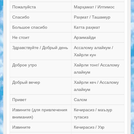
Пожалуйста
Марҳамат / Илтимос
Спасибо
Раҳмат / Ташаккур
Большое спасибо
Катта раҳмат
Не стоит
Арзимайди
Здравствуйте / Добрый день
Ассалому алайкум /
Хайрли кун
Доброе утро
Хайрли тонг/ Ассалому
алайкум
Добрый вечер
Хайрли кеч / Ассалому
алайкум
Привет
Салом
Извините (для привлечения
Кечирасиз / маъзур
внимания)
тутасиз
Извините
Кечирасиз / Узр