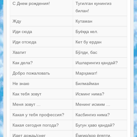
С Днем рождения!
Тугилган кунингиз
билан!
Жду
Кутаман
Иди сюда
Буёққа кел.
Иди отсюда
Кет бу ердан
Хватит
Бўлди, бас
Как дела?
Ишларингиз қандай?
Добро пожаловать
Марҳамат!
Не знаю
Билмайман
Как тебя зовут
Исминг нима?
Меня зовут …
Менинг исмим …
Какая у тебя профессия?
Касбингиз нима?
Какая сегодня погода?
Бугун ҳаво қандай?
Идет дождь/снег
Ёмғир/қор ёғяпти.