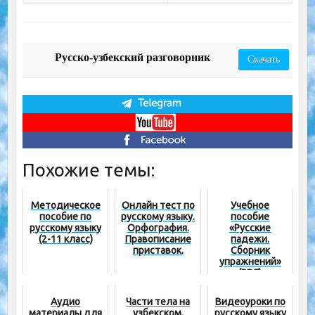
Русско-узбекский разговорник
Скачать
Похожие темы:
Методическое
Онлайн тест по
Учебное
пособие по
русскому языку.
пособие
русскому языку
Орфография.
«Русские
(2-11 класс)
Правописание
падежи.
приставок.
Сборник
упражнений»
(PDF)
Аудио
Части тела на
Видеоуроки по
материалы для
узбекском,
русскому языку