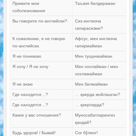
Примите мои
Таъзия билдираман
соболезнования
Вы говорите по-английски?
Сиз инглизча
гапирасизми?
К сожалению, я не говорю
Афсус, мен инглизча
по-английски.
гапирмайман.
Я не понимаю
Мен тушунмайман
Я хочу / Я не хочу
Мен хохлайман / мен
хохламайман
Я не знаю
Мен билмайман
Где находится…?
… қаерда жойлашган?
Где находятся…?
… қаерларда?
Какие у вас отношения?
Муносабатларингиз
қандай?
Будь здоров! / Бывай!
Соғ бўлинг!